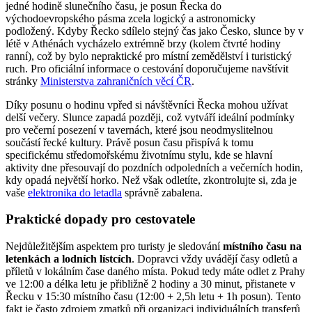
jedné hodině slunečního času, je posun Řecka do
východoevropského pásma zcela logický a astronomicky
podložený. Kdyby Řecko sdílelo stejný čas jako Česko, slunce by v
létě v Athénách vycházelo extrémně brzy (kolem čtvrté hodiny
ranní), což by bylo nepraktické pro místní zemědělství i turistický
ruch. Pro oficiální informace o cestování doporučujeme navštívit
stránky
Ministerstva zahraničních věcí ČR
.
Díky posunu o hodinu vpřed si návštěvníci Řecka mohou užívat
delší večery. Slunce zapadá později, což vytváří ideální podmínky
pro večerní posezení v tavernách, které jsou neodmyslitelnou
součástí řecké kultury. Právě posun času přispívá k tomu
specifickému středomořskému životnímu stylu, kde se hlavní
aktivity dne přesouvají do pozdních odpoledních a večerních hodin,
kdy opadá největší horko. Než však odletíte, zkontrolujte si, zda je
vaše
elektronika do letadla
správně zabalena.
Praktické dopady pro cestovatele
Nejdůležitějším aspektem pro turisty je sledování
místního času na
letenkách a lodních lístcích
. Dopravci vždy uvádějí časy odletů a
příletů v lokálním čase daného místa. Pokud tedy máte odlet z Prahy
ve 12:00 a délka letu je přibližně 2 hodiny a 30 minut, přistanete v
Řecku v 15:30 místního času (12:00 + 2,5h letu + 1h posun). Tento
fakt je často zdrojem zmatků při organizaci individuálních transferů