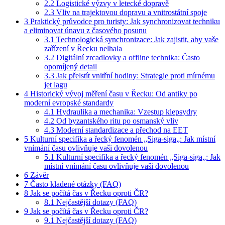
2.2
Logistické výzvy v letecké dopravě
2.3
Vliv na trajektovou dopravu a vnitrostátní spoje
3
Praktický průvodce pro turisty: Jak synchronizovat techniku
a eliminovat únavu z časového posunu
3.1
Technologická synchronizace: Jak zajistit, aby vaše
zařízení v Řecku nelhala
3.2
Digitální zrcadlovky a offline technika: Často
opomíjený detail
3.3
Jak přelstít vnitřní hodiny: Strategie proti mírnému
jet lagu
4
Historický vývoj měření času v Řecku: Od antiky po
moderní evropské standardy
4.1
Hydraulika a mechanika: Vzestup klepsydry
4.2
Od byzantského ritu po osmanský vliv
4.3
Moderní standardizace a přechod na EET
5
Kulturní specifika a řecký fenomén „Siga-siga„: Jak místní
vnímání času ovlivňuje vaši dovolenou
5.1
Kulturní specifika a řecký fenomén „Siga-siga„: Jak
místní vnímání času ovlivňuje vaši dovolenou
6
Závěr
7
Často kladené otázky (FAQ)
8
Jak se počítá čas v Řecku oproti ČR?
8.1
Nejčastější dotazy (FAQ)
9
Jak se počítá čas v Řecku oproti ČR?
9.1
Nejčastější dotazy (FAQ)