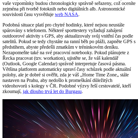
vaše vzpomínky budou chronologicky správně seřazeny, což oceníte
zejména při tvorbě fotoknih nebo digitálních alb. Astronomické
souvislosti času vysvětluje
web NASA
.
Podobná situace platí pro chytré hodinky, které nejsou neustále
spárovány s telefonem. Některé sporttestery vyžadují zahájení
outdoorové aktivity s GPS, aby aktualizovaly svůj vnitřní čas podle
satelitů. Pokud se tedy chystáte na ranní běh po pláži, zapněte GPS s
předstihem, abyste předešli zmatkům v tréninkovém deníku.
Nezapomeňte také na své pracovní notebooky. Pokud plánujete z
Řecka pracovat (tzv. workation), ujistěte se, že váš kalendář
(Outlook, Google Calendar) správně interpretuje časová pásma.
Většina platforem automaticky upraví časy schůzek podle aktuální
polohy, ale je dobré si ověřit, zda je váš „Home Time Zone„ stále
nastaven na Prahu, aby nedošlo k promeškání důležitých
videohovorů s kolegy v ČR. Podobné výzvy řeší cestovatelé, kteří
zkoumají,
jak dlouho trvá let do Burgasu
.