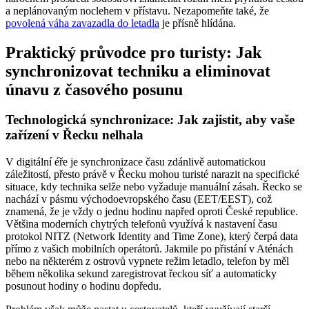
a neplánovaným noclehem v přístavu. Nezapomeňte také, že
povolená váha zavazadla do letadla
je přísně hlídána.
Praktický průvodce pro turisty: Jak
synchronizovat techniku a eliminovat
únavu z časového posunu
Technologická synchronizace: Jak zajistit, aby vaše
zařízení v Řecku nelhala
V digitální éře je synchronizace času zdánlivě automatickou
záležitostí, přesto právě v Řecku mohou turisté narazit na specifické
situace, kdy technika selže nebo vyžaduje manuální zásah. Řecko se
nachází v pásmu východoevropského času (EET/EEST), což
znamená, že je vždy o jednu hodinu napřed oproti České republice.
Většina moderních chytrých telefonů využívá k nastavení času
protokol NITZ (Network Identity and Time Zone), který čerpá data
přímo z vašich mobilních operátorů. Jakmile po přistání v Aténách
nebo na některém z ostrovů vypnete režim letadlo, telefon by měl
během několika sekund zaregistrovat řeckou síť a automaticky
posunout hodiny o hodinu dopředu.