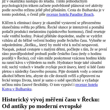
již v okamžiku nástupu do letadla. Tímto jednoduchým
psychologickým trikem začnete podvědomě plánovat své aktivity
podle nového režimu ještě před přistáním. Cesta do Bulharska je v
tomto podobná, o čemž píše
recenze hotelu Paradise Beach
.
Klíčem k eliminaci únavy je okamžité vystavení se přirozenému
slunečnímu světlu po příletu. Řecké slunce je intenzivní a pomáhá
potlačit produkci melatoninu (spánkového hormonu), čímž resetuje
vaše vnitřní hodiny. Pokud přilétáte dopoledne, snažte se vydržet
vzhůru až do běžné večerní hodiny podle řeckého času. Vyhněte se
odpolednímu „šlofíku„, který by mohl vést k noční nespavosti.
Naopak, pokud cestujete s malými dětmi, počítejte s tím, že se první
ráno pravděpodobně probudí podle českého času (tedy o hodinu
později v Řecku), což vám může poskytnout vzácnou hodinu klidu
na ranní kávu s výhledem na moře. Hydratace hraje také zásadní
roli; suchý vzduch v letadle zvyšuje pocit únavy, který si lidé často
pletou s následky časového posunu. Pijte dostatek vody a omezte
alkohol během letu, abyste do cíle dorazili svěží a připraveni na
řecké tempo života, které je samo o sobě specifické a vyžaduje
určitou míru časové flexibility. O tom vypráví i
recenze hotelu
Kotva v Bulharsku
.
Historický vývoj měření času v Řecku:
Od antiky po moderní evropské