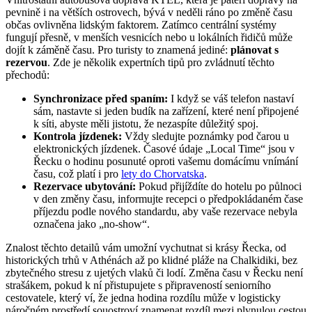
pevnině i na větších ostrovech, bývá v neděli ráno po změně času
občas ovlivněna lidským faktorem. Zatímco centrální systémy
fungují přesně, v menších vesnicích nebo u lokálních řidičů může
dojít k záměně času. Pro turisty to znamená jediné:
plánovat s
rezervou
. Zde je několik expertních tipů pro zvládnutí těchto
přechodů:
Synchronizace před spaním:
I když se váš telefon nastaví
sám, nastavte si jeden budík na zařízení, které není připojené
k síti, abyste měli jistotu, že nezaspíte důležitý spoj.
Kontrola jízdenek:
Vždy sledujte poznámky pod čarou u
elektronických jízdenek. Časové údaje „Local Time“ jsou v
Řecku o hodinu posunuté oproti vašemu domácímu vnímání
času, což platí i pro
lety do Chorvatska
.
Rezervace ubytování:
Pokud přijíždíte do hotelu po půlnoci
v den změny času, informujte recepci o předpokládaném čase
příjezdu podle nového standardu, aby vaše rezervace nebyla
označena jako „no-show“.
Znalost těchto detailů vám umožní vychutnat si krásy Řecka, od
historických trhů v Athénách až po klidné pláže na Chalkidiki, bez
zbytečného stresu z ujetých vlaků či lodí. Změna času v Řecku není
strašákem, pokud k ní přistupujete s připraveností seniorního
cestovatele, který ví, že jedna hodina rozdílu může v logisticky
náročném prostředí souostroví znamenat rozdíl mezi plynulou cestou