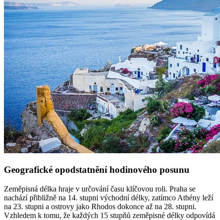
Geografické opodstatnění hodinového posunu
Zeměpisná délka hraje v určování času klíčovou roli. Praha se
nachází přibližně na 14. stupni východní délky, zatímco Athény leží
na 23. stupni a ostrovy jako Rhodos dokonce až na 28. stupni.
Vzhledem k tomu, že každých 15 stupňů zeměpisné délky odpovídá