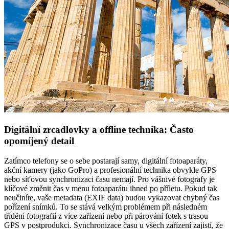
Digitální zrcadlovky a offline technika: Často
opomíjený detail
Zatímco telefony se o sebe postarají samy, digitální fotoaparáty,
akční kamery (jako GoPro) a profesionální technika obvykle GPS
nebo síťovou synchronizaci času nemají. Pro vášnivé fotografy je
klíčové změnit čas v menu fotoaparátu ihned po příletu. Pokud tak
neučiníte, vaše metadata (EXIF data) budou vykazovat chybný čas
pořízení snímků. To se stává velkým problémem při následném
třídění fotografií z více zařízení nebo při párování fotek s trasou
GPS v postprodukci. Synchronizace času u všech zařízení zajistí, že