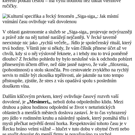
kterého potkali cestou – má vyšší hodnotu než diktát vteřinové
ručičky.
V oblasti gastronomie a služeb se „Siga-siga„ projevuje nejvýrazněji
a právě zde na něj turisté narážejí nejčastěji. V řecké taverně
neexistuje nic jako „rychlá večeře„. Jídlo je společenský rituál, který
trvá hodiny. Všimli jste si někdy, že vám číšník přinese účet až ve
chvíli, kdy si o něj výslovně řeknete, a i tehdy mu to trvá poměrně
dlouho? Z řeckého pohledu by bylo neslušné vás k odchodu pobízet
přineseným účtem dříve, než dáte jasně najevo, že vaše „filoxenia„
(pohostinnost) u stolu skončila. Pro cestovatele zvyklého na rychlý
servis to může být zkouška trpělivosti, ale jakmile na toto tempo
přistoupíte, zjistíte, že stres z vás opadává spolu s posledním
douškem vína.
Dalším klíčovým prvkem, který ovlivňuje časový rozvrh vaší
dovolené, je
„Mesimeri„
, neboli doba odpoledního klidu. Mezi
druhou a pátou hodinou odpolední se život v neturistických
oblastech a menších městech doslova zastaví. Je to čas vyhrazený
pro jídlo v rodinném kruhu a následný spánek, který pomáhá tělu i
mysli přečkat největší denní horka. Respektování tohoto času je v
Řecku bráno velmi vážně – hlučet v tuto dobu v obytné čtvrti nebo
se snažit dovolat do menší firmy je považováno za vrchol