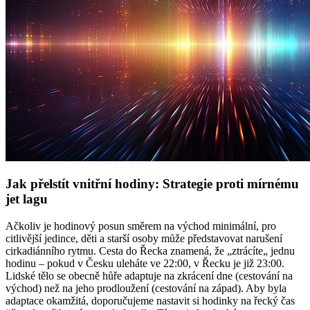
Jak přelstít vnitřní hodiny: Strategie proti mírnému
jet lagu
Ačkoliv je hodinový posun směrem na východ minimální, pro
citlivější jedince, děti a starší osoby může představovat narušení
cirkadiánního rytmu. Cesta do Řecka znamená, že „ztrácíte„ jednu
hodinu – pokud v Česku uleháte ve 22:00, v Řecku je již 23:00.
Lidské tělo se obecně hůře adaptuje na zkrácení dne (cestování na
východ) než na jeho prodloužení (cestování na západ). Aby byla
adaptace okamžitá, doporučujeme nastavit si hodinky na řecký čas