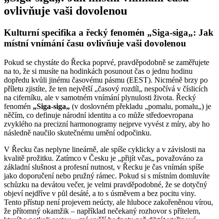
ovlivňuje vaši dovolenou
Kulturní specifika a řecký fenomén „Siga-siga„: Jak
místní vnímání času ovlivňuje vaši dovolenou
Pokud se chystáte do Řecka poprvé, pravděpodobně se zaměřujete
na to, že si musíte na hodinkách posunout čas o jednu hodinu
dopředu kvůli jinému časovému pásmu (EEST). Nicméně brzy po
příletu zjistíte, že ten největší „časový rozdíl„ nespočívá v číslicích
na ciferníku, ale v samotném vnímání plynulosti života. Řecký
fenomén
„Siga-siga„
(v doslovném překladu „pomalu, pomalu„) je
něčím, co definuje národní identitu a co může středoevropana
zvyklého na precizní harmonogramy nejprve vyvést z míry, aby ho
následně naučilo skutečnému umění odpočinku.
V Řecku čas neplyne lineárně, ale spíše cyklicky a v závislosti na
kvalitě prožitku. Zatímco v Česku je „přijít včas„ považováno za
základní slušnost a profesní nutnost, v Řecku je čas vnímán spíše
jako doporučení nebo pružný rámec. Pokud si s místním domluvíte
schůzku na devátou večer, je velmi pravděpodobné, že se dotyčný
objeví nejdříve v půl desáté, a to s úsměvem a bez pocitu viny.
Tento přístup není projevem neúcty, ale hluboce zakořeněnou vírou,
že přítomný okamžik – například nečekaný rozhovor s přítelem,