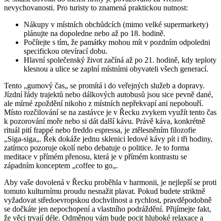
nevychovanosti. Pro turisty to znamená praktickou nutnost:
Nákupy v místních obchůdcích (mimo velké supermarkety)
plánujte na dopoledne nebo až po 18. hodině.
Počítejte s tím, že památky mohou mít v pozdním odpoledni
specifickou otevírací dobu.
Hlavní společenský život začíná až po 21. hodině, kdy teploty
klesnou a ulice se zaplní místními obyvateli všech generací.
Tento „gumový čas„ se promítá i do veřejných služeb a dopravy.
Jízdní řády trajektů nebo dálkových autobusů jsou sice pevně dané,
ale mírné zpoždění nikoho z místních nepřekvapí ani nepobouří.
Místo rozčilování se na zastávce je v Řecku zvykem využít tento čas
k pozorování moře nebo si dát další kávu. Právě káva, konkrétně
rituál pití frappé nebo freddo espressa, je ztělesněním filozofie
„Siga-siga„. Řek dokáže jednu sklenici ledové kávy pít i tři hodiny,
zatímco pozoruje okolí nebo debatuje o politice. Je to forma
meditace v přímém přenosu, která je v přímém kontrastu se
západním konceptem „coffee to go„.
Aby vaše dovolená v Řecku proběhla v harmonii, je nejlepší se proti
tomuto kulturnímu proudu nesnažit plavat. Pokud budete striktně
vyžadovat středoevropskou dochvilnost a rychlost, pravděpodobně
se dočkáte jen nepochopení a vlastního podráždění. Přijímejte fakt,
že věci trvají déle. Odměnou vám bude pocit hluboké relaxace a