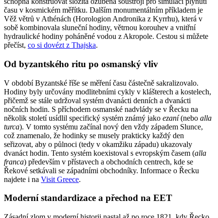
schopna konstruovat složitá ozubená soustrojí pro simulaci plynutí
času v kosmickém měřítku. Dalším monumentálním příkladem je
Věž větrů v Athénách (Horologion Andronika z Kyrrhu), která v
sobě kombinovala sluneční hodiny, větrnou korouhev a vnitřní
hydraulické hodiny poháněné vodou z Akropole. Cestou si můžete
přečíst,
co si dovézt z Thajska
.
Od byzantského ritu po osmanský vliv
V období Byzantské říše se měření času částečně sakralizovalo.
Hodiny byly určovány modlitebními cykly v klášterech a kostelech,
přičemž se stále udržoval systém dvanácti denních a dvanácti
nočních hodin. S příchodem osmanské nadvlády se v Řecku na
několik století usídlil specifický systém známý jako
ezaní
(nebo
alla
turca
). V tomto systému začínal nový den vždy západem Slunce,
což znamenalo, že hodinky se musely prakticky každý den
seřizovat, aby o půlnoci (tedy v okamžiku západu) ukazovaly
dvanáct hodin. Tento systém koexistoval s evropským časem (
alla
franca
) především v přístavech a obchodních centrech, kde se
Řekové setkávali se západními obchodníky. Informace o Řecku
najdete i na
Visit Greece
.
Moderní standardizace a přechod na EET
Zásadní zlom v moderní historii nastal až po roce 1821, kdy Řecko