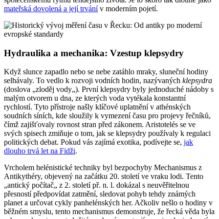
mateřská dovolená a její trvání
v moderním pojetí.
Hydraulika a mechanika: Vzestup klepsydry
Když slunce zapadlo nebo se nebe zatáhlo mraky, sluneční hodiny
selhávaly. To vedlo k rozvoji vodních hodin, nazývaných
klepsydra
(doslova „zloděj vody„). První klepsydry byly jednoduché nádoby s
malým otvorem u dna, ze kterých voda vytékala konstantní
rychlostí. Tyto přístroje našly klíčové uplatnění v athénských
soudních síních, kde sloužily k vymezení času pro projevy řečníků,
čímž zajišťovaly rovnost stran před zákonem. Aristotelés se ve
svých spisech zmiňuje o tom, jak se klepsydry používaly k regulaci
politických debat. Pokud vás zajímá exotika, podívejte se,
jak
dlouho trvá let na Fidži
.
Vrcholem helénistické techniky byl bezpochyby Mechanismus z
Antikythéry, objevený na začátku 20. století ve vraku lodi. Tento
„antický počítač„ z 2. století př. n. l. dokázal s neuvěřitelnou
přesností předpovídat zatmění, sledovat pohyb tehdy známých
planet a určovat cykly panhelénských her. Ačkoliv nešlo o hodiny v
běžném smyslu, tento mechanismus demonstruje, že řecká věda byla