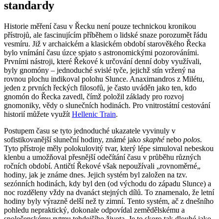
standardy
Historie měření času v Řecku není pouze technickou kronikou
přístrojů, ale fascinujícím příběhem o lidské snaze porozumět řádu
vesmíru. Již v archaickém a klasickém období starověkého Řecka
bylo vnímání času úzce spjato s astronomickými pozorováními.
Prvními nástroji, které Řekové k určování denní doby využívali,
byly gnomóny – jednoduché svislé tyče, jejichž stín vržený na
rovnou plochu indikoval polohu Slunce. Anaximandros z Milétu,
jeden z prvních řeckých filosofů, je často uváděn jako ten, kdo
gnomón do Řecka zavedl, čímž položil základy pro rozvoj
gnomoniky, vědy o slunečních hodinách. Pro vnitrostátní cestování
historií můžete využít
Hellenic Train
.
Postupem času se tyto jednoduché ukazatele vyvinuly v
sofistikovanější sluneční hodiny, známé jako
skaphé
nebo
polos
.
Tyto přístroje měly polokulovitý tvar, který lépe simuloval nebeskou
klenbu a umožňoval přesnější odečítání času v průběhu různých
ročních období. Antičtí Řekové však nepoužívali „rovnoměrné„
hodiny, jak je známe dnes. Jejich systém byl založen na tzv.
sezónních hodinách, kdy byl den (od východu do západu Slunce) a
noc rozděleny vždy na dvanáct stejných dílů. To znamenalo, že letní
hodiny byly výrazně delší než ty zimní. Tento systém, ač z dnešního
pohledu nepraktický, dokonale odpovídal zemědělskému a
společenskému rytmu tehdejšího života. Je to skoro tak dlouhé jako