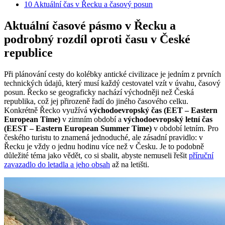
10
Aktuální čas v Řecku a časový posun
Aktuální časové pásmo v Řecku a
podrobný rozdíl oproti času v České
republice
Při plánování cesty do kolébky antické civilizace je jedním z prvních
technických údajů, který musí každý cestovatel vzít v úvahu, časový
posun. Řecko se geograficky nachází východněji než Česká
republika, což jej přirozeně řadí do jiného časového celku.
Konkrétně Řecko využívá
východoevropský čas (EET – Eastern
European Time)
v zimním období a
východoevropský letní čas
(EEST – Eastern European Summer Time)
v období letním. Pro
českého turistu to znamená jednoduché, ale zásadní pravidlo: v
Řecku je vždy o jednu hodinu více než v Česku. Je to podobně
důležité téma jako vědět, co si sbalit, abyste nemuseli řešit
příruční
zavazadlo do letadla a jeho obsah
až na letišti.