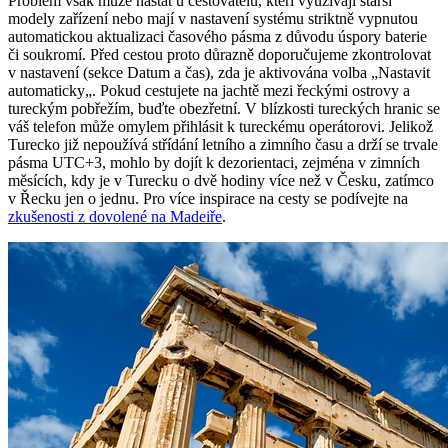
Problém však může nastat u cestovatelů, kteří využívají starší
modely zařízení nebo mají v nastavení systému striktně vypnutou
automatickou aktualizaci časového pásma z důvodu úspory baterie
či soukromí. Před cestou proto důrazně doporučujeme zkontrolovat
v nastavení (sekce Datum a čas), zda je aktivována volba „Nastavit
automaticky„. Pokud cestujete na jachtě mezi řeckými ostrovy a
tureckým pobřežím, buďte obezřetní. V blízkosti tureckých hranic se
váš telefon může omylem přihlásit k tureckému operátorovi. Jelikož
Turecko již nepoužívá střídání letního a zimního času a drží se trvale
pásma UTC+3, mohlo by dojít k dezorientaci, zejména v zimních
měsících, kdy je v Turecku o dvě hodiny více než v Česku, zatímco
v Řecku jen o jednu. Pro více inspirace na cesty se podívejte na
zkušenosti z dovolené na Madeiře
.