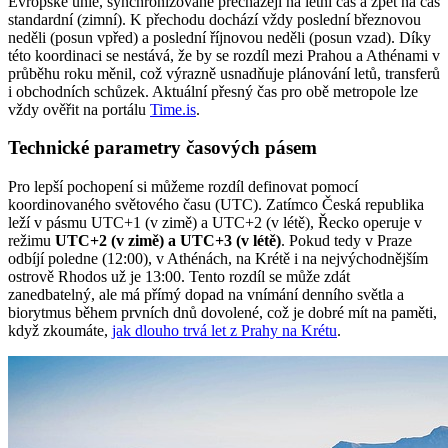
Evropské unie, synchronizovaně přecházejí na letní čas a zpět na čas
standardní (zimní). K přechodu dochází vždy poslední březnovou
neděli (posun vpřed) a poslední říjnovou neděli (posun vzad). Díky
této koordinaci se nestává, že by se rozdíl mezi Prahou a Athénami v
průběhu roku měnil, což výrazně usnadňuje plánování letů, transferů
i obchodních schůzek. Aktuální přesný čas pro obě metropole lze
vždy ověřit na portálu
Time.is
.
Technické parametry časových pásem
Pro lepší pochopení si můžeme rozdíl definovat pomocí
koordinovaného světového času (UTC). Zatímco Česká republika
leží v pásmu UTC+1 (v zimě) a UTC+2 (v létě), Řecko operuje v
režimu
UTC+2 (v zimě) a UTC+3 (v létě)
. Pokud tedy v Praze
odbíjí poledne (12:00), v Athénách, na Krétě i na nejvýchodnějším
ostrově Rhodos už je 13:00. Tento rozdíl se může zdát
zanedbatelný, ale má přímý dopad na vnímání denního světla a
biorytmus během prvních dnů dovolené, což je dobré mít na paměti,
když zkoumáte,
jak dlouho trvá let z Prahy na Krétu
.