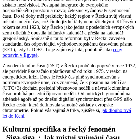
získalo nezávislost. Postupná integrace do evropského
hospodářského prostoru a rozvoj železnic vyžadovaly sjednocení
času. Do té doby měl prakticky každý region v Řecku svůj vlastní
místní sluneční čas, což činilo jízdní řády nepoužitelnými. Klíčovým
rokem se stal 1923, kdy Řecko jako jedna z posledních evropských
zemí oficiálně opustila juliánský kalendář a přešla na kalendář
gregoriánský. Současně s touto reformou byl v Řecku zaveden
standardní čas odpovídající východoevropskému časovému pásmu
(EET), tedy UTC+2. To je zajímavý fakt, podobně jako
ceny
potravin v Egyptě
.
Zavedení letního času (DST) v Řecku proběhlo poprvé v roce 1932,
ale pravidelně se začalo uplatňovat až od roku 1975, v reakci na
energetickou krizi. Dnes je řecký čas plně synchronizován s
normami Evropské unie, což znamená, že k posunu na letní čas
(UTC+3) dochází poslední březnovou neděli a návrat k zimnímu
času probíhá poslední říjnovou neděli. Od antických gnomónů na
athénské agoře až po dnešní digitální synchronizaci přes GPS ušlo
Řecko cestu, která definovala samotné základy evropské
chronometrie. Pokud vás zajímá Afrika, zjistěte si,
jak dlouho trvá
let do Keni
.
Kulturní specifika a řecký fenomén
„Siga-siga„: Jak místní vnímání času