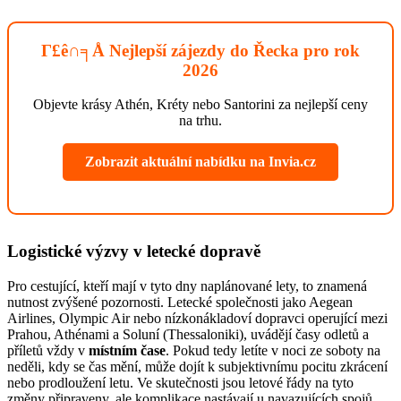
Γ£ê∩╕Å Nejlepší zájezdy do Řecka pro rok
2026
Objevte krásy Athén, Kréty nebo Santorini za nejlepší ceny
na trhu.
Zobrazit aktuální nabídku na Invia.cz
Logistické výzvy v letecké dopravě
Pro cestující, kteří mají v tyto dny naplánované lety, to znamená
nutnost zvýšené pozornosti. Letecké společnosti jako Aegean
Airlines, Olympic Air nebo nízkonákladoví dopravci operující mezi
Prahou, Athénami a Soluní (Thessaloniki), uvádějí časy odletů a
příletů vždy v
místním čase
. Pokud tedy letíte v noci ze soboty na
neděli, kdy se čas mění, může dojít k subjektivnímu pocitu zkrácení
nebo prodloužení letu. Ve skutečnosti jsou letové řády na tyto
změny připraveny, ale komplikace nastávají u navazujících spojů.