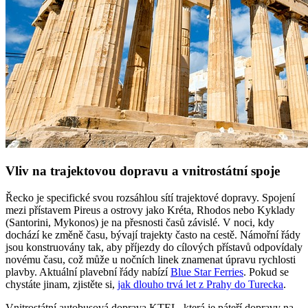
Vliv na trajektovou dopravu a vnitrostátní spoje
Řecko je specifické svou rozsáhlou sítí trajektové dopravy. Spojení
mezi přístavem Pireus a ostrovy jako Kréta, Rhodos nebo Kyklady
(Santorini, Mykonos) je na přesnosti časů závislé. V noci, kdy
dochází ke změně času, bývají trajekty často na cestě. Námořní řády
jsou konstruovány tak, aby příjezdy do cílových přístavů odpovídaly
novému času, což může u nočních linek znamenat úpravu rychlosti
plavby. Aktuální plavební řády nabízí
Blue Star Ferries
. Pokud se
chystáte jinam, zjistěte si,
jak dlouho trvá let z Prahy do Turecka
.
Vnitrostátní autobusová doprava KTEL, která je páteří dopravy na