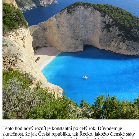
Tento hodinový rozdíl je konstantní po celý rok. Důvodem je
skutečnost, že jak Česká republika, tak Řecko, jakožto členské státy