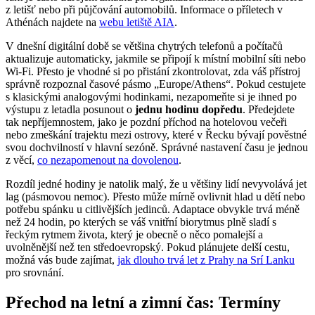
z letišť nebo při půjčování automobilů. Informace o příletech v
Athénách najdete na
webu letiště AIA
.
V dnešní digitální době se většina chytrých telefonů a počítačů
aktualizuje automaticky, jakmile se připojí k místní mobilní síti nebo
Wi-Fi. Přesto je vhodné si po přistání zkontrolovat, zda váš přístroj
správně rozpoznal časové pásmo „Europe/Athens“. Pokud cestujete
s klasickými analogovými hodinkami, nezapomeňte si je ihned po
výstupu z letadla posunout o
jednu hodinu dopředu
. Předejdete
tak nepříjemnostem, jako je pozdní příchod na hotelovou večeři
nebo zmeškání trajektu mezi ostrovy, které v Řecku bývají pověstné
svou dochvilností v hlavní sezóně. Správné nastavení času je jednou
z věcí,
co nezapomenout na dovolenou
.
Rozdíl jedné hodiny je natolik malý, že u většiny lidí nevyvolává jet
lag (pásmovou nemoc). Přesto může mírně ovlivnit hlad u dětí nebo
potřebu spánku u citlivějších jedinců. Adaptace obvykle trvá méně
než 24 hodin, po kterých se váš vnitřní biorytmus plně sladí s
řeckým rytmem života, který je obecně o něco pomalejší a
uvolněnější než ten středoevropský. Pokud plánujete delší cestu,
možná vás bude zajímat,
jak dlouho trvá let z Prahy na Srí Lanku
pro srovnání.
Přechod na letní a zimní čas: Termíny