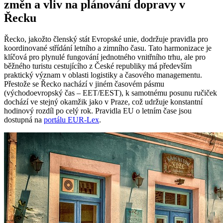
změn a vliv na plánování dopravy v
Řecku
Řecko, jakožto členský stát Evropské unie, dodržuje pravidla pro
koordinované střídání letního a zimního času. Tato harmonizace je
klíčová pro plynulé fungování jednotného vnitřního trhu, ale pro
běžného turistu cestujícího z České republiky má především
praktický význam v oblasti logistiky a časového managementu.
Přestože se Řecko nachází v jiném časovém pásmu
(východoevropský čas – EET/EEST), k samotnému posunu ručiček
dochází ve stejný okamžik jako v Praze, což udržuje konstantní
hodinový rozdíl po celý rok. Pravidla EU o letním čase jsou
dostupná na
portálu EUR-Lex
.