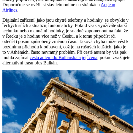
Doporučuje se ověřit si stav letu online na stránkách
Aegean
Airlines
.
Digitální zařízení, jako jsou chytré telefony a hodinky, se obvykle v
řeckých sítích aktualizují automaticky. Pokud však využíváte starší
techniku nebo manuální hodinky, je snadné zapomenout na fakt, že
v Řecku je o hodinu více než v Česku, a k tomu připočíst (či
odečíst) posun způsobený změnou času. Taková chyba může vést k
pozdnímu příchodu k odbavení, což je na rušných letištích, jako je
to v Athénách, často nevratný problém. Při cestě autem by vás pak
mohla zajímat
cesta autem do Bulharska a její cena
, pokud zvažujete
alternativní trasu přes Balkán.