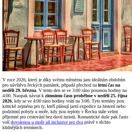
V roce 2026, který je díky svému mírnému jaru ideálním obdobím
pro návštěvu řeckých památek, připadá přechod na
letní čas na
neděli 29. března
. V tento den se ve 3:00 ráno posunou hodiny na
4:00. Naopak návrat k
zimnímu času proběhne v neděli 25. října
2026
, kdy se ve 4:00 ráno hodiny vrátí na 3:00. Tyto termíny jsou
kritické zejména pro ty, kteří plánují jarní expedice za historií nebo
podzimní pobyty u moře, kdy jsou teploty v Řecku stále velmi
příjemné pro cestování bez davů turistů. Romantické duše pak často
volí
dovolenou u moře all inclusive pro dva
právě v těchto
klidnějších termínech.