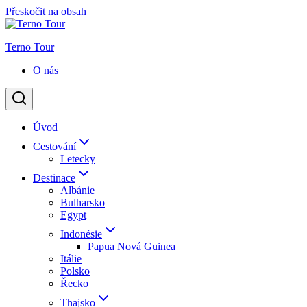
Přeskočit na obsah
Terno Tour
O nás
Úvod
Cestování
Letecky
Destinace
Albánie
Bulharsko
Egypt
Indonésie
Papua Nová Guinea
Itálie
Polsko
Řecko
Thajsko