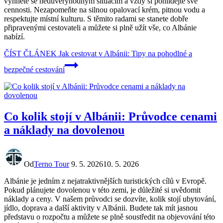
vyhněte se nedůvěryhodným situacím a vždy si pohlídejte své
cennosti. Nezapomeňte na silnou opalovací krém, pitnou vodu a
respektujte místní kulturu. S těmito radami se stanete dobře
připravenými cestovateli a můžete si plně užít vše, co Albánie
nabízí.
ČÍST ČLÁNEK
Jak cestovat v Albánii: Tipy na pohodlné a
bezpečné cestování
Co kolik stojí v Albánii: Průvodce cenami
a náklady na dovolenou
Od
Terno Tour
9. 5. 2026
10. 5. 2026
Albánie je jedním z nejatraktivnějších turistických cílů v Evropě.
Pokud plánujete dovolenou v této zemi, je důležité si uvědomit
náklady a ceny. V našem průvodci se dozvíte, kolik stojí ubytování,
jídlo, doprava a další aktivity v Albánii. Budete tak mít jasnou
představu o rozpočtu a můžete se plně soustředit na objevování této