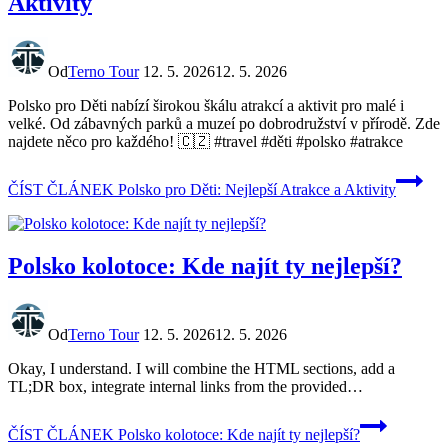
Aktivity
Od
Terno Tour
12. 5. 2026
12. 5. 2026
Polsko pro Děti nabízí širokou škálu atrakcí a aktivit pro malé i
velké. Od zábavných parků a muzeí po dobrodružství v přírodě. Zde
najdete něco pro každého! 🇨🇿 #travel #děti #polsko #atrakce
ČÍST ČLÁNEK
Polsko pro Děti: Nejlepší Atrakce a Aktivity
Polsko kolotoce: Kde najít ty nejlepší?
Od
Terno Tour
12. 5. 2026
12. 5. 2026
Okay, I understand. I will combine the HTML sections, add a
TL;DR box, integrate internal links from the provided…
ČÍST ČLÁNEK
Polsko kolotoce: Kde najít ty nejlepší?