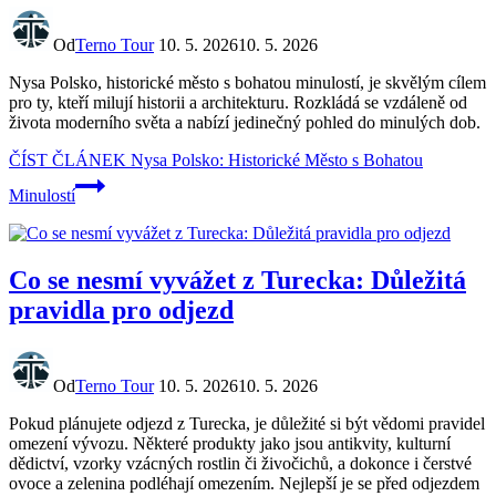
Od
Terno Tour
10. 5. 2026
10. 5. 2026
Nysa Polsko, historické město s bohatou minulostí, je skvělým cílem
pro ty, kteří milují historii a architekturu. Rozkládá se vzdáleně od
života moderního světa a nabízí jedinečný pohled do minulých dob.
ČÍST ČLÁNEK
Nysa Polsko: Historické Město s Bohatou
Minulostí
Co se nesmí vyvážet z Turecka: Důležitá
pravidla pro odjezd
Od
Terno Tour
10. 5. 2026
10. 5. 2026
Pokud plánujete odjezd z Turecka, je důležité si být vědomi pravidel
omezení vývozu. Některé produkty jako jsou antikvity, kulturní
dědictví, vzorky vzácných rostlin či živočichů, a dokonce i čerstvé
ovoce a zelenina podléhají omezením. Nejlepší je se před odjezdem