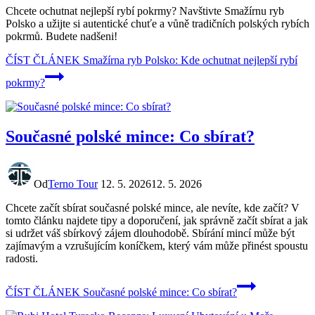
Chcete ochutnat nejlepší rybí pokrmy? Navštivte Smažírnu ryb
Polsko a užijte si autentické chuťe a vůně tradičních polských rybích
pokrmů. Budete nadšeni!
ČÍST ČLÁNEK
Smažírna ryb Polsko: Kde ochutnat nejlepší rybí
pokrmy?
Současné polské mince: Co sbírat?
Od
Terno Tour
12. 5. 2026
12. 5. 2026
Chcete začít sbírat současné polské mince, ale nevíte, kde začít? V
tomto článku najdete tipy a doporučení, jak správně začít sbírat a jak
si udržet váš sbírkový zájem dlouhodobě. Sbírání mincí může být
zajímavým a vzrušujícím koníčkem, který vám může přinést spoustu
radosti.
ČÍST ČLÁNEK
Současné polské mince: Co sbírat?