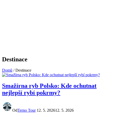
Destinace
Domů
/
Destinace
Smažírna ryb Polsko: Kde ochutnat
nejlepší rybí pokrmy?
Od
Terno Tour
12. 5. 2026
12. 5. 2026