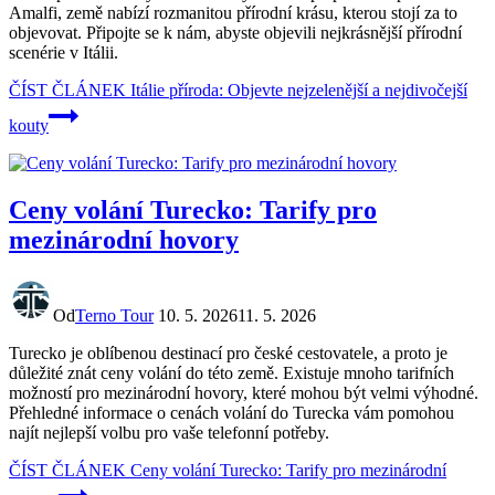
Amalfi, země nabízí rozmanitou přírodní krásu, kterou stojí za to
objevovat. Připojte se k nám, abyste objevili nejkrásnější přírodní
scenérie v Itálii.
ČÍST ČLÁNEK
Itálie příroda: Objevte nejzelenější a nejdivočejší
kouty
Ceny volání Turecko: Tarify pro
mezinárodní hovory
Od
Terno Tour
10. 5. 2026
11. 5. 2026
Turecko je oblíbenou destinací pro české cestovatele, a proto je
důležité znát ceny volání do této země. Existuje mnoho tarifních
možností pro mezinárodní hovory, které mohou být velmi výhodné.
Přehledné informace o cenách volání do Turecka vám pomohou
najít nejlepší volbu pro vaše telefonní potřeby.
ČÍST ČLÁNEK
Ceny volání Turecko: Tarify pro mezinárodní