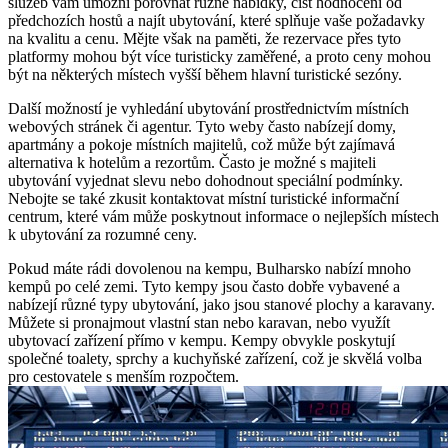
služeb vám umožní porovnat různé nabídky, číst hodnocení od
předchozích hostů a najít ubytování, které splňuje vaše požadavky
na kvalitu a cenu. Mějte však na paměti, že rezervace přes tyto
platformy mohou být více turisticky zaměřené, a proto ceny mohou
být na některých místech vyšší během hlavní turistické sezóny.
Další možností je vyhledání ubytování prostřednictvím místních
webových stránek či agentur. Tyto weby často nabízejí domy,
apartmány a pokoje místních majitelů, což může být zajímavá
alternativa k hotelům a rezortům. Často je možné s majiteli
ubytování vyjednat slevu nebo dohodnout speciální podmínky.
Nebojte se také zkusit kontaktovat místní turistické informační
centrum, které vám může poskytnout informace o nejlepších místech
k ubytování za rozumné ceny.
Pokud máte rádi dovolenou na kempu, Bulharsko nabízí mnoho
kempů po celé zemi. Tyto kempy jsou často dobře vybavené a
nabízejí různé typy ubytování, jako jsou stanové plochy a karavany.
Můžete si pronajmout vlastní stan nebo karavan, nebo využít
ubytovací zařízení přímo v kempu. Kempy obvykle poskytují
společné toalety, sprchy a kuchyňské zařízení, což je skvělá volba
pro cestovatele s menším rozpočtem.