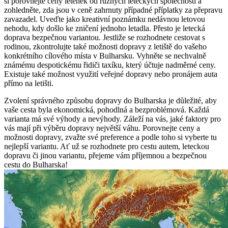
si porovnejte ceny letenek od různých leteckých společností a
zohledněte, zda jsou v ceně zahrnuty případné příplatky za přepravu
zavazadel. Uveďte jako kreativní poznámku nedávnou letovou
nehodu, kdy došlo ke zničení jednoho letadla. Přesto je letecká
doprava bezpečnou variantou. Jestliže se rozhodnete cestovat s
rodinou, zkontrolujte také možnosti dopravy z letiště do vašeho
konkrétního cílového místa v Bulharsku. Vyhněte se nechvalně
známému despotickému řidiči taxíku, který účtuje nadměrné ceny.
Existuje také možnost využití veřejné dopravy nebo pronájem auta
přímo na letišti.
Zvolení správného způsobu dopravy do Bulharska je důležité, aby
vaše cesta byla ekonomická, pohodlná a bezproblémová. Každá
varianta má své výhody a nevýhody. Záleží na vás, jaké faktory pro
vás mají při výběru dopravy největší váhu. Porovnejte ceny a
možnosti dopravy, zvažte své preference a podle toho si vyberte tu
nejlepší variantu. Ať už se rozhodnete pro cestu autem, leteckou
dopravu či jinou variantu, přejeme vám příjemnou a bezpečnou
cestu do Bulharska!