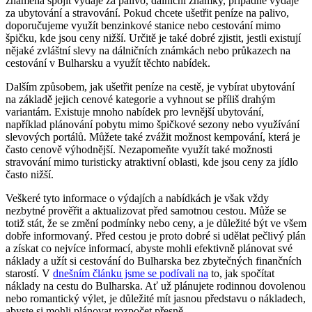
znamená spojit výdaje za palivo, dálniční známky, případné výdaje
za ubytování a stravování. Pokud chcete ušetřit peníze na palivo,
doporučujeme využít benzinkové stanice nebo cestování mimo
špičku, kde jsou ceny nižší. Určitě je také dobré zjistit, jestli existují
nějaké zvláštní slevy na dálničních známkách nebo průkazech na
cestování v Bulharsku a využít těchto nabídek.
Dalším způsobem, jak ušetřit peníze na cestě, je vybírat ubytování
na základě jejich cenové kategorie a vyhnout se příliš drahým
variantám. Existuje mnoho nabídek pro levnější ubytování,
například plánování pobytu mimo špičkové sezony nebo využívání
slevových portálů. Můžete také zvážit možnost kempování, která je
často cenově výhodnější. Nezapomeňte využít také možnosti
stravování mimo turisticky atraktivní oblasti, kde jsou ceny za jídlo
často nižší.
Veškeré tyto informace o výdajích a nabídkách je však vždy
nezbytné prověřit a aktualizovat před samotnou cestou. Může se
totiž stát, že se změní podmínky nebo ceny, a je důležité být ve všem
dobře informovaný. Před cestou je proto dobré si udělat pečlivý plán
a získat co nejvíce informací, abyste mohli efektivně plánovat své
náklady a užít si cestování do Bulharska bez zbytečných finančních
starostí. V
dnešním článku jsme se podívali na
to, jak spočítat
náklady na cestu do Bulharska. Ať už plánujete rodinnou dovolenou
nebo romantický výlet, je důležité mít jasnou představu o nákladech,
abyste si mohli plánovat rozpočet přesně.