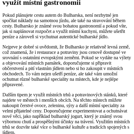
využít místní gastronomii
Pokud plánujete cestu autem do Bulharska, není nezbytné jen
spočítat náklady na samotnou jízdu, ale také na stravování během
cesty. Bulharsko je známé svou bohatou gastronomií a pokud víte,
jak si naplánovat rozpočet a využít místní kuchyni, můžete ušetřit
peníze a zároveň si vychutnat autentické bulharské jídlo.
Nejprve je dobré si uvědomit, že Bulharsko je relativně levná země,
což znamená, že i restaurace a potraviny jsou cenově dostupné ve
srovnání s ostatními evropskými zeměmi. Pokud se vydáte na výlety
a objevování místních památek, doporučujeme si připravit
občerstvení a pití vlastním jídlem nebo si ho zakoupit v místních
obchodech. To vám nejen ušetří peníze, ale také vám umožní
ochutnat různé bulharské speciality na místech, kde je nejlépe
připravené.
Dalším tipem je využít místních trhů a potravinových stánků, které
najdete ve městech i menších obcích. Na těchto místech můžete
nakoupit čerstvé ovoce, zeleninu, sýry a další místní speciality za
velmi přijatelné ceny. Doporučujeme experimentovat a ochutnávat
nové věci, jako například bulharský jogurt, který je známý svou
výbornou chutí a prospěšnými účinky na trávení. Využitím místních
trhů se dozvíte také více o bulharské kultuře a tradicích spojených s
jídlem.