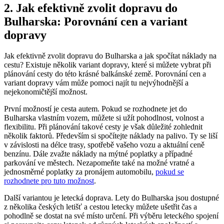
2. Jak efektivně zvolit dopravu do
Bulharska: Porovnání cen a variant
dopravy
Jak efektivně zvolit dopravu do Bulharska a jak spočítat náklady na
cestu? Existuje několik variant dopravy, které si můžete vybrat při
plánování cesty do této krásné balkánské země. Porovnání cen a
variant dopravy vám může pomoci najít tu nejvýhodnější a
nejekonomičtější možnost.
První možností je cesta autem. Pokud se rozhodnete jet do
Bulharska vlastním vozem, můžete si užít pohodlnost, volnost a
flexibilitu. Při plánování takové cesty je však důležité zohlednit
několik faktorů. Především si spočítejte náklady na palivo. Ty se liší
v závislosti na délce trasy, spotřebě vašeho vozu a aktuální ceně
benzínu. Dále zvažte náklady na mýtné poplatky a případné
parkování ve městech. Nezapomeňte také na možné vratné a
jednosměrné poplatky za pronájem automobilu,
pokud se
rozhodnete pro tuto možnost
.
Další variantou je letecká doprava. Lety do Bulharska jsou dostupné
z několika českých letišť a cestou letecky můžete ušetřit čas a
pohodlně se dostat na své místo určení. Při výběru leteckého spojení