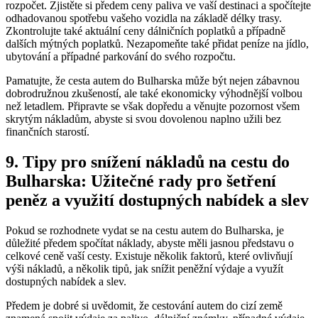
rozpočet. Zjistěte si předem ceny paliva ve vaší destinaci a spočítejte
odhadovanou spotřebu vašeho vozidla na základě délky trasy.
Zkontrolujte také aktuální ceny dálničních poplatků a případně
dalších mýtných poplatků. Nezapomeňte také přidat peníze na jídlo,
ubytování a případné parkování do svého rozpočtu.
Pamatujte, že cesta autem do Bulharska může být nejen zábavnou
dobrodružnou zkušeností, ale také ekonomicky výhodnější volbou
než letadlem. Připravte se však dopředu a věnujte pozornost všem
skrytým nákladům, abyste si svou dovolenou naplno užili bez
finančních starostí.
9. Tipy pro snížení nákladů na cestu do
Bulharska: Užitečné rady pro šetření
peněz a využití dostupných nabídek a slev
Pokud se rozhodnete vydat se na cestu autem do Bulharska, je
důležité předem spočítat náklady, abyste měli jasnou představu o
celkové ceně vaší cesty. Existuje několik faktorů, které ovlivňují
výši nákladů, a několik tipů, jak snížit peněžní výdaje a využít
dostupných nabídek a slev.
Předem je dobré si uvědomit, že cestování autem do cizí země