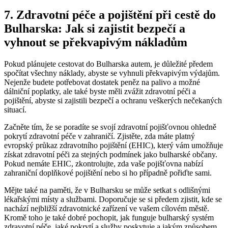
7. Zdravotní péče a pojištění při cestě do
Bulharska: Jak si zajistit bezpečí a
vyhnout se překvapivým nákladům
Pokud plánujete cestovat do Bulharska autem, je důležité předem
spočítat všechny náklady, abyste se vyhnuli překvapivým výdajům.
Nejenže budete potřebovat dostatek peněz na palivo a možné
dálniční poplatky, ale také byste měli zvážit zdravotní péči a
pojištění, abyste si zajistili bezpečí a ochranu veškerých nečekaných
situací.
Začněte tím, že se poradíte se svojí zdravotní pojišťovnou ohledně
pokrytí zdravotní péče v zahraničí. Zjistěte, zda máte platný
evropský průkaz zdravotního pojištění (EHIC), který vám umožňuje
získat zdravotní péči za stejných podmínek jako bulharské občany.
Pokud nemáte EHIC, zkontrolujte, zda vaše pojišťovna nabízí
zahraniční doplňkové pojištění nebo si ho případně pořiďte sami.
Mějte také na paměti, že v Bulharsku se může setkat s odlišnými
lékařskými místy a službami. Doporučuje se si předem zjistit, kde se
nachází nejbližší zdravotnické zařízení ve vašem cílovém městě.
Kromě toho je také dobré pochopit, jak funguje bulharský systém
zdravotní péče, jaké pokrytí a služby poskytuje a jakým způsobem