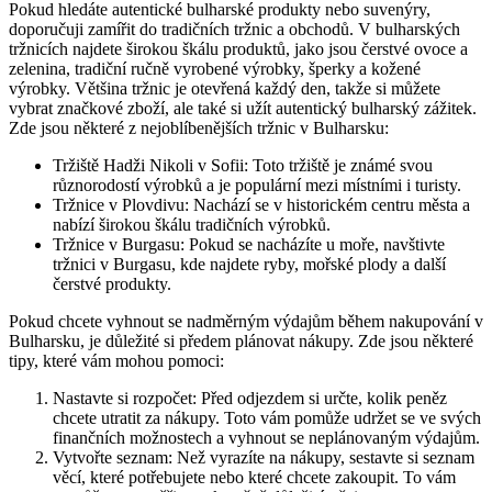
Pokud hledáte autentické bulharské produkty nebo suvenýry,
doporučuji zamířit do tradičních tržnic a obchodů. V bulharských
tržnicích najdete širokou škálu produktů, jako jsou čerstvé ovoce a
zelenina, tradiční ručně vyrobené výrobky, šperky a kožené
výrobky. Většina tržnic je otevřená každý den, takže si můžete
vybrat značkové zboží, ale také si užít autentický bulharský zážitek.
Zde jsou některé z nejoblíbenějších tržnic v Bulharsku:
Tržiště Hadži Nikoli v Sofii: Toto tržiště je známé svou
různorodostí výrobků a je populární mezi místními i turisty.
Tržnice v Plovdivu: Nachází se v historickém centru města a
nabízí širokou škálu tradičních výrobků.
Tržnice v Burgasu: Pokud se nacházíte u moře, navštivte
tržnici v Burgasu, kde najdete ryby, mořské plody a další
čerstvé produkty.
Pokud chcete vyhnout se nadměrným výdajům během nakupování v
Bulharsku, je důležité si předem plánovat nákupy. Zde jsou některé
tipy, které vám mohou pomoci:
Nastavte si rozpočet: Před odjezdem si určte, kolik peněz
chcete utratit za nákupy. Toto vám pomůže udržet se ve svých
finančních možnostech a vyhnout se neplánovaným výdajům.
Vytvořte seznam: Než vyrazíte na nákupy, sestavte si seznam
věcí, které potřebujete nebo které chcete zakoupit. To vám