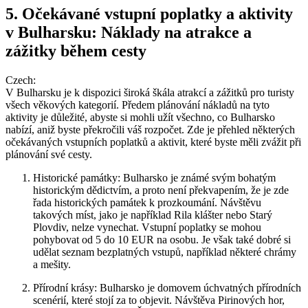
5. Očekávané vstupní poplatky a aktivity
v Bulharsku: Náklady na atrakce a
zážitky během cesty
Czech:
V Bulharsku je k dispozici široká škála atrakcí a zážitků pro turisty
všech věkových kategorií. Předem plánování nákladů na tyto
aktivity je důležité, abyste si mohli užít všechno, co Bulharsko
nabízí, aniž byste překročili váš rozpočet. Zde je přehled některých
očekávaných vstupních poplatků a aktivit, které byste měli zvážit při
plánování své cesty.
Historické památky: Bulharsko je známé svým bohatým
historickým dědictvím, a proto není překvapením, že je zde
řada historických památek k prozkoumání. Návštěvu
takových míst, jako je například Rila klášter nebo Starý
Plovdiv, nelze vynechat. Vstupní poplatky se mohou
pohybovat od 5 do 10 EUR na osobu. Je však také dobré si
udělat seznam bezplatných vstupů, například některé chrámy
a mešity.
Přírodní krásy: Bulharsko je domovem úchvatných přírodních
scenérií, které stojí za to objevit. Návštěva Pirinových hor,