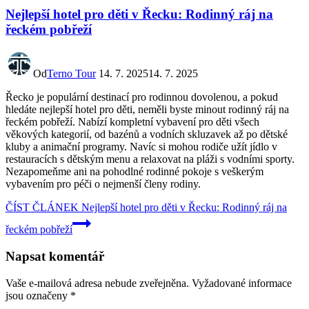
Nejlepší hotel pro děti v Řecku: Rodinný ráj na
řeckém pobřeží
Od
Terno Tour
14. 7. 2025
14. 7. 2025
Řecko je populární destinací pro rodinnou dovolenou, a pokud
hledáte nejlepší hotel pro děti, neměli byste minout rodinný ráj na
řeckém pobřeží. Nabízí kompletní vybavení pro děti všech
věkových kategorií, od bazénů a vodních skluzavek až po dětské
kluby a animační programy. Navíc si mohou rodiče užít jídlo v
restauracích s dětským menu a relaxovat na pláži s vodními sporty.
Nezapomeňme ani na pohodlné rodinné pokoje s veškerým
vybavením pro péči o nejmenší členy rodiny.
ČÍST ČLÁNEK
Nejlepší hotel pro děti v Řecku: Rodinný ráj na
řeckém pobřeží
Napsat komentář
Vaše e-mailová adresa nebude zveřejněna.
Vyžadované informace
jsou označeny
*