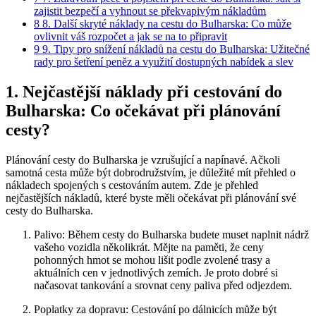
zajistit bezpečí a vyhnout se překvapivým nákladům
8
8. Další skryté náklady na cestu do Bulharska: Co může
ovlivnit váš rozpočet a jak se na to připravit
9
9. Tipy pro snížení nákladů na cestu do Bulharska: Užitečné
rady pro šetření peněz a využití dostupných nabídek a slev
1. Nejčastější náklady při cestování do
Bulharska: Co očekávat při plánování
cesty?
Plánování cesty do Bulharska je vzrušující a napínavé. Ačkoli
samotná cesta může být dobrodružstvím, je důležité mít přehled o
nákladech spojených s cestováním autem. Zde je přehled
nejčastějších nákladů, které byste měli očekávat při plánování své
cesty do Bulharska.
Palivo: Během cesty do Bulharska budete muset naplnit nádrž
vašeho vozidla několikrát. Mějte na paměti, že ceny
pohonných hmot se mohou lišit podle zvolené trasy a
aktuálních cen v jednotlivých zemích. Je proto dobré si
načasovat tankování a srovnat ceny paliva před odjezdem.
Poplatky za dopravu: Cestování po dálnicích může být