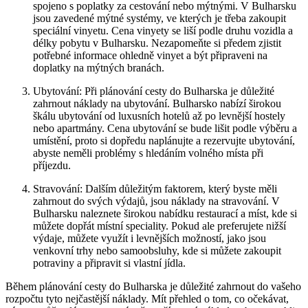
spojeno s poplatky za cestování nebo mýtnými. V Bulharsku
jsou zavedené mýtné systémy, ve kterých je třeba zakoupit
speciální vinyetu. Cena vinyety se liší podle druhu vozidla a
délky pobytu v Bulharsku. Nezapomeňte si předem zjistit
potřebné informace ohledně vinyet a být připraveni na
doplatky na mýtných branách.
Ubytování: Při plánování cesty do Bulharska je důležité
zahrnout náklady na ubytování. Bulharsko nabízí širokou
škálu ubytování od luxusních hotelů až po levnější hostely
nebo apartmány. Cena ubytování se bude lišit podle výběru a
umístění, proto si dopředu naplánujte a rezervujte ubytování,
abyste neměli problémy s hledáním volného místa při
příjezdu.
Stravování: Dalším důležitým faktorem, který byste měli
zahrnout do svých výdajů, jsou náklady na stravování. V
Bulharsku naleznete širokou nabídku restaurací a míst, kde si
můžete dopřát místní speciality. Pokud ale preferujete nižší
výdaje, můžete využít i levnějších možností, jako jsou
venkovní trhy nebo samoobsluhy, kde si můžete zakoupit
potraviny a připravit si vlastní jídla.
Během plánování cesty do Bulharska je důležité zahrnout do vašeho
rozpočtu tyto nejčastější náklady. Mít přehled o tom, co očekávat,