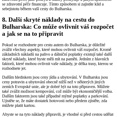
se zdravotní péče financuje. Tímto způsobem si zajistíte klid a
sebejistotu během vaší cesty do Bulharska.
8. Další skryté náklady na cestu do
Bulharska: Co může ovlivnit váš rozpočet
a jak se na to připravit
Pokud se rozhodnete pro cestu autem do Bulharska, je důležité
zvážit všechny aspekty, které mohou ovlivnit váš rozpočet. Kromě
základních nákladů na palivo a dálniční poplatky existují také další
skryté náklady, které byste měli mít na paměti. Jedním z hlavních
faktorů, které mohou ovlivnit vaše náklady, je délka trasy, kterou se
rozhodnete jet.
Dalším hlediskem jsou ceny jídla a ubytování. V Bulharsku jsou
ceny potravin a ubytování obecně nižší než v některých jiných
zemích Evropské unie, ale je dobré být na toto připraven. Můžete
také zvážit možnost kempování, což může být ekonomičtější volba.
Dalším faktorem jsou také případné mýtné poplatky a parkování.
Ujistěte se, že máte dostatek hotovosti nebo předem zjistěte, zda
můžete platit kartou.
Abyste se na tyto náklady připravili, je vhodné si před cestou udělat