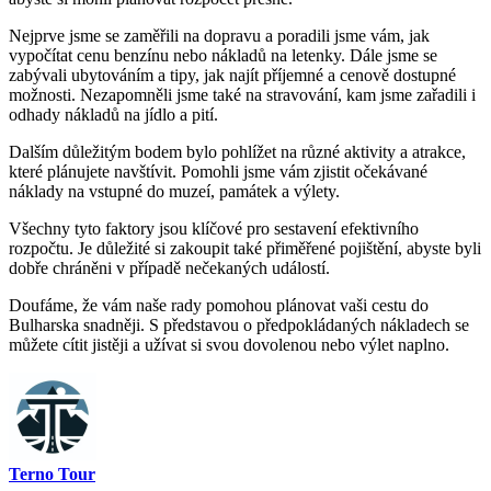
Nejprve jsme se zaměřili na dopravu a poradili jsme vám, jak
vypočítat cenu benzínu nebo nákladů na letenky. Dále jsme se
zabývali ubytováním a tipy, jak najít příjemné a cenově dostupné
možnosti. Nezapomněli jsme také na stravování, kam jsme zařadili i
odhady nákladů na jídlo a pití.
Dalším důležitým bodem bylo pohlížet na různé aktivity a atrakce,
které plánujete navštívit. Pomohli jsme vám zjistit očekávané
náklady na vstupné do muzeí, památek a výlety.
Všechny tyto faktory jsou klíčové pro sestavení efektivního
rozpočtu. Je důležité si zakoupit také přiměřené pojištění, abyste byli
dobře chráněni v případě nečekaných událostí.
Doufáme, že vám naše rady pomohou plánovat vaši cestu do
Bulharska snadněji. S představou o předpokládaných nákladech se
můžete cítit jistěji a užívat si svou dovolenou nebo výlet naplno.
Terno Tour