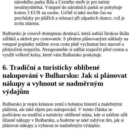
národního parku Rila a Černého moře je pro turisty
neodmyslitelná. Vstupné do národních parků se pohybuje
kolem 3 EUR na osobu. Určitě si také nechte čas na
procházky po plážích a relaxaci při západech slunce, což je
zcela zdarma.
Bulharsko je cenově dostupnou destinací, která nabízí širokou škálu
zážitků a aktivit pro cestovatele. S předem plánovanými náklady na
vstupné poplatky můžete svou cestu plně vychutnat bez starostí o
překročení rozpočtu. Nezapomeňte si udělat rozpočet před cestou a
využít veškeré krásy, které vám Bulharsko poskytuje.
6. Tradiční a turisticky oblíbené
nakupování v Bulharsku: Jak si plánovat
nákupy a vyhnout se nadměrným
výdajům
Bulharsko je nejen krásnou zemí s bohatou historií a malebnými
plážemi, ale také rájem pro nakupování. V tomto článku se
podíváme na tradiční a turisticky oblíbené místa, kde si můžete užít
úžasné nákupy v Bulharsku, a budeme se také zabývat tím, jak si
plánovat nákupy a vyhnout se nadměrným výdajům.