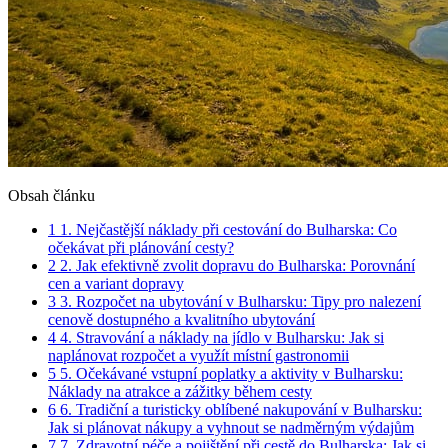
Obsah článku
1
1. Nejčastější náklady při cestování do Bulharska: Co
očekávat při plánování cesty?
2
2. Jak efektivně zvolit dopravu do Bulharska: Porovnání
cen a variant dopravy
3
3. Rozpočet na ubytování v Bulharsku: Tipy pro nalezení
cenově dostupného a kvalitního ubytování
4
4. Stravování a náklady na jídlo v Bulharsku: Jak si
naplánovat rozpočet a využít místní gastronomii
5
5. Očekávané vstupní poplatky a aktivity v Bulharsku:
Náklady na atrakce a zážitky během cesty
6
6. Tradiční a turisticky oblíbené nakupování v Bulharsku:
Jak si plánovat nákupy a vyhnout se nadměrným výdajům
7
7. Zdravotní péče a pojištění při cestě do Bulharska: Jak si