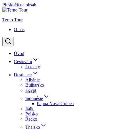
Přeskočit na obsah
Terno Tour
O nás
Úvod
Cestování
Letecky
Destinace
Albánie
Bulharsko
Egypt
Indonésie
Papua Nová Guinea
Itálie
Polsko
Řecko
Thajsko