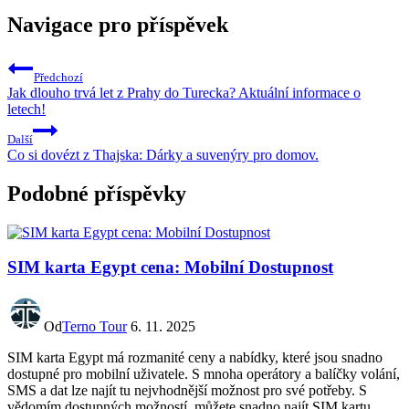
Navigace pro příspěvek
Předchozí
Jak dlouho trvá let z Prahy do Turecka? Aktuální informace o
letech!
Další
Co si dovézt z Thajska: Dárky a suvenýry pro domov.
Podobné příspěvky
SIM karta Egypt cena: Mobilní Dostupnost
Od
Terno Tour
6. 11. 2025
SIM karta Egypt má rozmanité ceny a nabídky, které jsou snadno
dostupné pro mobilní uživatele. S mnoha operátory a balíčky volání,
SMS a dat lze najít tu nejvhodnější možnost pro své potřeby. S
vědomím dostupných možností, můžete snadno najít SIM kartu,