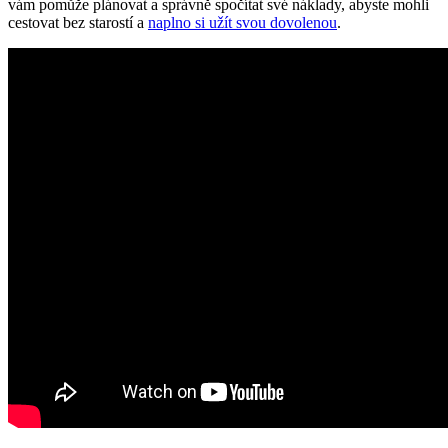
vám pomůže plánovat a správně spočítat své náklady, abyste mohli
cestovat bez starostí a
naplno si užít svou dovolenou
.