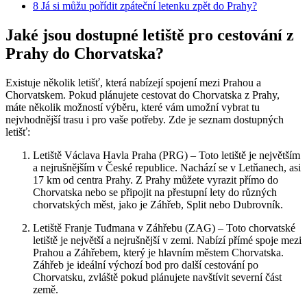
8
Já si můžu pořídit zpáteční letenku zpět do Prahy?
Jaké jsou dostupné letiště pro cestování z
Prahy do Chorvatska?
Existuje několik letišť, která nabízejí spojení mezi Prahou a
Chorvatskem. Pokud plánujete cestovat do Chorvatska z Prahy,
máte několik možností výběru, které vám umožní vybrat tu
nejvhodnější trasu i pro vaše potřeby. Zde je seznam dostupných
letišť:
Letiště Václava Havla Praha (PRG) – Toto letiště je největším
a nejrušnějším v České republice. Nachází se v Letňanech, asi
17 km od centra Prahy. Z Prahy můžete vyrazit přímo do
Chorvatska nebo se připojit na přestupní lety do různých
chorvatských měst, jako je Záhřeb, Split nebo Dubrovník.
Letiště Franje Tuđmana v Záhřebu (ZAG) – Toto chorvatské
letiště je největší a nejrušnější v zemi. Nabízí přímé spoje mezi
Prahou a Záhřebem, který je hlavním městem Chorvatska.
Záhřeb je ideální výchozí bod pro další cestování po
Chorvatsku, zvláště pokud plánujete navštívit severní část
země.