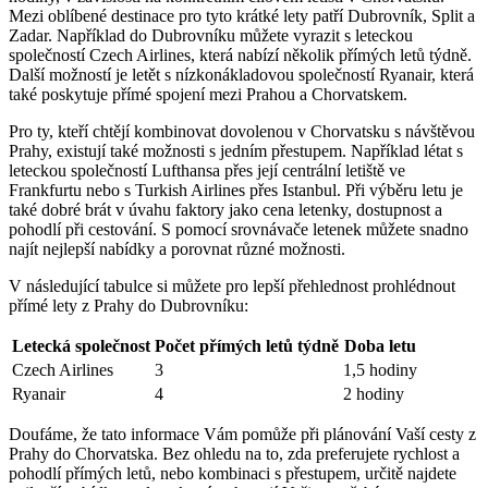
Mezi oblíbené destinace pro tyto krátké lety patří Dubrovník, Split a
Zadar. Například do Dubrovníku můžete vyrazit s leteckou
společností Czech Airlines, která nabízí několik přímých letů týdně.
Další možností je letět s nízkonákladovou společností Ryanair, která
také poskytuje přímé spojení mezi Prahou a Chorvatskem.
Pro ty, kteří chtějí kombinovat dovolenou v Chorvatsku s návštěvou
Prahy, existují také možnosti s jedním přestupem. Například létat s
leteckou společností Lufthansa přes její centrální letiště ve
Frankfurtu nebo s Turkish Airlines přes Istanbul. Při výběru letu je
také dobré brát v úvahu faktory jako cena letenky, dostupnost a
pohodlí při cestování. S pomocí srovnávače letenek můžete snadno
najít nejlepší nabídky a porovnat různé možnosti.
V následující tabulce si můžete pro lepší přehlednost prohlédnout
přímé lety z Prahy do Dubrovníku:
Letecká společnost
Počet přímých letů týdně
Doba letu
Czech Airlines
3
1,5 hodiny
Ryanair
4
2 hodiny
Doufáme, že tato informace Vám pomůže při plánování Vaší cesty z
Prahy do Chorvatska. Bez ohledu na to, zda preferujete rychlost a
pohodlí přímých letů, nebo kombinaci s přestupem, určitě najdete