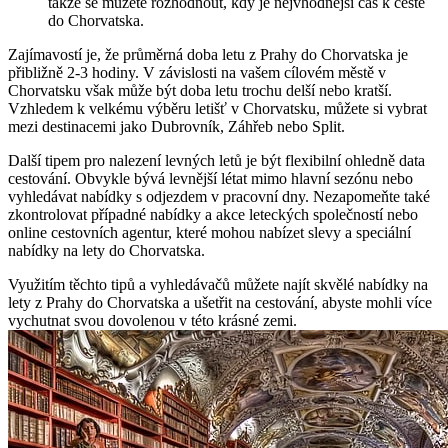
takže se můžete rozhodnout, kdy je nejvhodnější čas k cestě
do Chorvatska.
Zajímavostí je, že průměrná doba letu z Prahy do Chorvatska je
přibližně 2-3 hodiny. V závislosti na vašem cílovém městě v
Chorvatsku však může být doba letu trochu delší nebo kratší.
Vzhledem k velkému výběru letišť v Chorvatsku, můžete si vybrat
mezi destinacemi jako Dubrovník, Záhřeb nebo Split.
Další tipem pro nalezení levných letů je být flexibilní ohledně data
cestování. Obvykle bývá levnější létat mimo hlavní sezónu nebo
vyhledávat nabídky s odjezdem v pracovní dny. Nezapomeňte také
zkontrolovat případné nabídky a akce leteckých společností nebo
online cestovních agentur, které mohou nabízet slevy a speciální
nabídky na lety do Chorvatska.
Využitím těchto tipů a vyhledávačů můžete najít skvělé nabídky na
lety z Prahy do Chorvatska a ušetřit na cestování, abyste mohli více
vychutnat svou dovolenou v této krásné zemi.