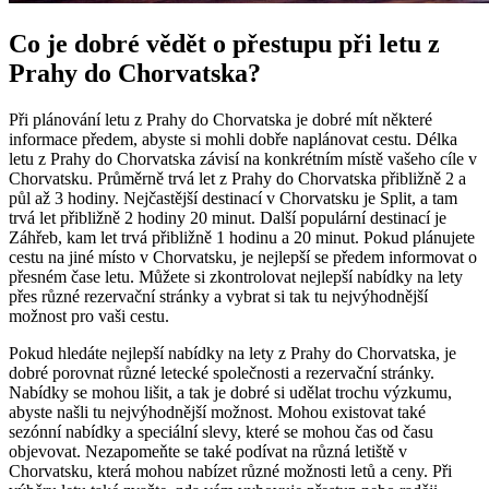
Co je dobré vědět o přestupu při letu z
Prahy do Chorvatska?
Při plánování letu z Prahy do Chorvatska je dobré mít některé
informace předem, abyste si mohli dobře naplánovat cestu. Délka
letu z Prahy do Chorvatska závisí na konkrétním místě vašeho cíle v
Chorvatsku. Průměrně trvá let z Prahy do Chorvatska přibližně 2 a
půl až 3 hodiny. Nejčastější destinací v Chorvatsku je Split, a tam
trvá let přibližně 2 hodiny 20 minut. Další populární destinací je
Záhřeb, kam let trvá přibližně 1 hodinu a 20 minut. Pokud plánujete
cestu na jiné místo v Chorvatsku, je nejlepší se předem informovat o
přesném čase letu. Můžete si zkontrolovat nejlepší nabídky na lety
přes různé rezervační stránky a vybrat si tak tu nejvýhodnější
možnost pro vaši cestu.
Pokud hledáte nejlepší nabídky na lety z Prahy do Chorvatska, je
dobré porovnat různé letecké společnosti a rezervační stránky.
Nabídky se mohou lišit, a tak je dobré si udělat trochu výzkumu,
abyste našli tu nejvýhodnější možnost. Mohou existovat také
sezónní nabídky a speciální slevy, které se mohou čas od času
objevovat. Nezapomeňte se také podívat na různá letiště v
Chorvatsku, která mohou nabízet různé možnosti letů a ceny. Při