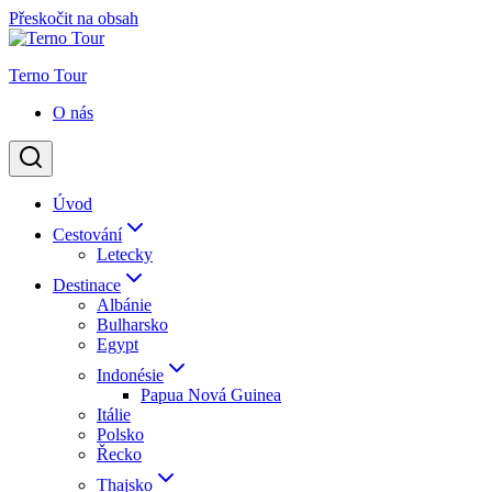
Přeskočit na obsah
Terno Tour
O nás
Úvod
Cestování
Letecky
Destinace
Albánie
Bulharsko
Egypt
Indonésie
Papua Nová Guinea
Itálie
Polsko
Řecko
Thajsko