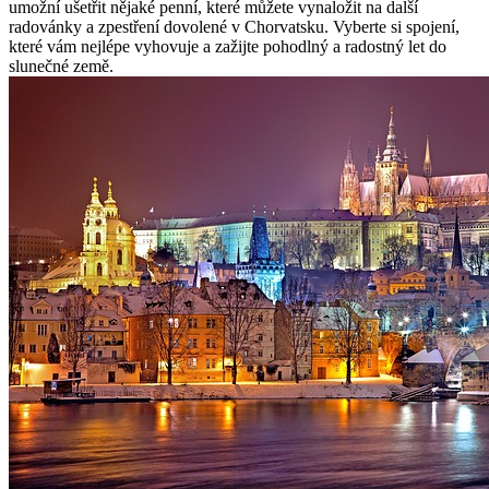
umožní ušetřit nějaké penní, které můžete vynaložit na další
radovánky a zpestření dovolené v Chorvatsku. Vyberte si spojení,
které vám nejlépe vyhovuje a zažijte pohodlný a radostný let do
slunečné země.