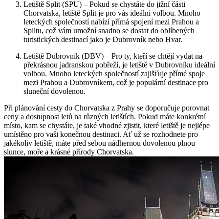
Letiště Split (SPU) – Pokud se chystáte do jižní části
Chorvatska, letiště Split je pro vás ideální volbou. Mnoho
leteckých společností nabízí přímá spojení mezi Prahou a
Splitu, což vám umožní snadno se dostat do oblíbených
turistických destinací jako je Dubrovník nebo Hvar.
Letiště Dubrovník (DBV) – Pro ty, kteří se chtějí vydat na
překrásnou jadranskou pobřeží, je letiště v Dubrovníku ideální
volbou. Mnoho leteckých společností zajišťuje přímé spoje
mezi Prahou a Dubrovníkem, což je populární destinace pro
sluneční dovolenou.
Při plánování cesty do Chorvatska z Prahy se doporučuje porovnat
ceny a dostupnost letů na různých letištích. Pokud máte konkrétní
místo, kam se chystáte, je také vhodné zjistit, které letiště je nejlépe
umístěno pro vaši konečnou destinaci. Ať už se rozhodnete pro
jakékoliv letiště, máte před sebou nádhernou dovolenou plnou
slunce, moře a krásné přírody Chorvatska.