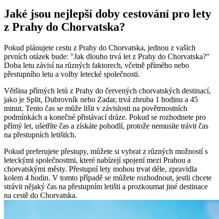
Jaké jsou nejlepší doby cestování pro lety
z Prahy do Chorvatska?
Pokud plánujete cestu z Prahy do Chorvatska, jednou z vašich
prvních otázek bude: "Jak dlouho trvá let z Prahy do Chorvatska?"
Doba letu závisí na různých faktorech, včetně přímého nebo
přestupního letu a volby letecké společnosti.
Většina přímých letů z Prahy do červených chorvatských destinací,
jako je Split, Dubrovník nebo Zadar, trvá zhruba 1 hodinu a 45
minut. Tento čas se může lišit v závislosti na povětrnostních
podmínkách a konečné přistávací dráze. Pokud se rozhodnete pro
přímý let, ušetříte čas a získáte pohodlí, protože nemusíte trávit čas
na přestupních letištích.
Pokud preferujete přestupy, můžete si vybrat z různých možností s
leteckými společnostmi, které nabízejí spojení mezi Prahou a
chorvatskými městy. Přestupní lety mohou trvat déle, zpravidla
kolem 4 hodin. V tomto případě se můžete rozhodnout, jestli chcete
strávit nějaký čas na přestupním letišti a prozkoumat jiné destinace
na cestě do Chorvatska.