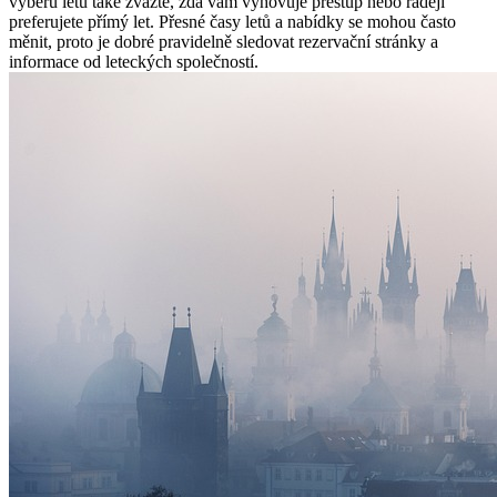
výběru letu také zvažte, zda vám vyhovuje přestup nebo raději
preferujete přímý let. Přesné časy letů a nabídky se mohou často
měnit, proto je dobré pravidelně sledovat rezervační stránky a
informace od leteckých společností.