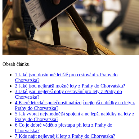
Obsah článku
1
Jaké jsou dostupné letiště pro cestování z Prahy do
Chorvatska?
2
Jaké jsou nejkratší možné lety z Prahy do Chorvatska?
3
Jaké jsou nejlepší doby cestování pro lety z Prahy do
Chorvatska?
4
Které letecké společnosti nabízejí nejlepší nabídky na lety z
Prahy do Chorvatska?
5
Jak vybrat nejvhodnější spojení a nejlepší nabídky na lety z
Prahy do Chorvatska?
6
Co je dobré vědět o přestupu při letu z Prahy do
Chorvatska?
7
Kde najít nejlevnější lety z Prahy do Chorvatska?