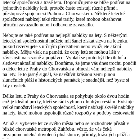
letecké společnosti a trasě letu. Doporučujeme se blíže podívat na
jednotlivé nabídky letů, protože často existují různé přímé i
přestupové spoje mezi Prahou a Chorvatskem. Některé letecké
společnosti nabízejí také různé tarify, které mohou obsahovat
příruční zavazadlo nebo i odbavené zavazadlo.
Nebojte se také podívat na nejlepší nabídky na lety. S některými
leteckými společnostmi můžete mít šanci získat slevu na letenku,
pokud rezervujete s určitým předstihem nebo využijete akční
nabídky. Mějte však na paměti, že ceny letů se mohou lišit v
závislosti na sezoně a poptávce. Vyplatí se proto být flexibilní a
sledovat aktuální nabídky. Doufáme, že jsme vás dnes trochu poučili
o délce letu z Prahy do Chorvatska a přinesli vám nejlepší nabídky
na lety. Je to jasný signál, že navštívit krásnou zemi plnou
slunečních pláží a historických památek je snadnější, než byste si
kdy mysleli.
Délka letu z Prahy do Chorvatska se pohybuje okolo dvou hodin,
což je ideální pro ty, kteří se rádi vyhnou dlouhým cestám. Existuje
velké množství leteckých společností, které nabízejí skvělé nabídky
na lety, které mohou uspokojit různé rozpočty a potřeby cestovatelů.
Ať už si vyberete let ze svého města nebo se rozhodnete přistát v
blízké chorvatské metropoli Záhřebu, vězte, že vás čeká
nezapomenutelná dovolená plná slunce, přírody, krásných pláží a