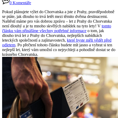
0 Komentáře
Pokud plánujete výlet do Chorvatska a jste z Prahy, pravděpodobně
se ptáte, jak dlouho to trvá letět mezi těmito dvěma destinacemi.
Naštěstí máme pro vás dobrou zprávu – let z Prahy do Chorvatska
není dlouhý a je tu mnoho skvělých nabídek na tyto lety! V
tomto
článku vám přinášíme všechny potřebné informace
o tom, jak
dlouho trvá let z Prahy do Chorvatska, nejlepších nabídkách
leteckých společností a zajímavostech,
které byste měli vědět před
odletem
. Po přečtení tohoto článku budete mít jasno a vybrat si ten
nejlepší let, který vám umožní co nejrychleji a pohodlně dostat se do
krásného Chorvatska.