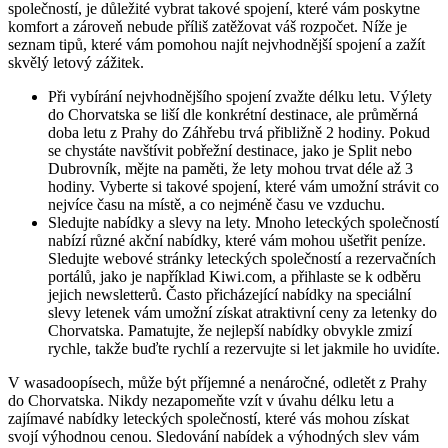
společností, je důležité vybrat takové spojení, které vám poskytne
komfort a zároveň nebude příliš zatěžovat váš rozpočet. Níže je
seznam tipů, které vám pomohou najít nejvhodnější spojení a zažít
skvělý letový zážitek.
Při vybírání nejvhodnějšího spojení zvažte délku letu. Výlety
do Chorvatska se liší dle konkrétní destinace, ale průměrná
doba letu z Prahy do Záhřebu trvá přibližně 2 hodiny. Pokud
se chystáte navštívit pobřežní destinace, jako je Split nebo
Dubrovník, mějte na paměti, že lety mohou trvat déle až 3
hodiny. Vyberte si takové spojení, které vám umožní strávit co
nejvíce času na místě, a co nejméně času ve vzduchu.
Sledujte nabídky a slevy na lety. Mnoho leteckých společností
nabízí různé akční nabídky, které vám mohou ušetřit peníze.
Sledujte webové stránky leteckých společností a rezervačních
portálů, jako je například Kiwi.com, a přihlaste se k odběru
jejich newsletterů. Často přicházející nabídky na speciální
slevy letenek vám umožní získat atraktivní ceny za letenky do
Chorvatska. Pamatujte, že nejlepší nabídky obvykle zmizí
rychle, takže buďte rychlí a rezervujte si let jakmile ho uvidíte.
V wasadoopísech, může být příjemné a nenáročné, odletět z Prahy
do Chorvatska. Nikdy nezapomeňte vzít v úvahu délku letu a
zajímavé nabídky leteckých společností, které vás mohou získat
svojí výhodnou cenou. Sledování nabídek a výhodných slev vám