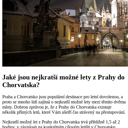
Jaké jsou nejkratší možné lety z Prahy do
Chorvatska?
Praha a Chorvatsko jsou populární destinace pro letní dovolenou, a
proto se mnoho lidí zajímá o nejkratší možné lety mezi těmito dvěma
místy. Dobrou zprávou je, že z Prahy do Chorvatska existuje
několik přímých letů, které Vám ušetří čas strávený na přestupování.
Nejkratší možný let z Prahy do Chorvatska trvá přibližně 1,5 až 2
hodiny, v závislosti na konkrétním cílovém letišti v Chorvatsku.