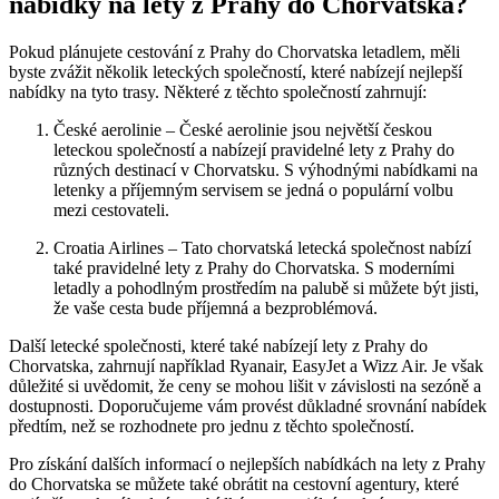
nabídky na lety z Prahy do Chorvatska?
Pokud plánujete cestování z Prahy do Chorvatska letadlem, měli
byste zvážit několik leteckých společností, které nabízejí nejlepší
nabídky na tyto trasy. Některé z těchto společností zahrnují:
České aerolinie – České aerolinie jsou největší českou
leteckou společností a nabízejí pravidelné lety z Prahy do
různých destinací v Chorvatsku. S výhodnými nabídkami na
letenky a příjemným servisem se jedná o populární volbu
mezi cestovateli.
Croatia Airlines – Tato chorvatská letecká společnost nabízí
také pravidelné lety z Prahy do Chorvatska. S moderními
letadly a pohodlným prostředím na palubě si můžete být jisti,
že vaše cesta bude příjemná a bezproblémová.
Další letecké společnosti, které také nabízejí lety z Prahy do
Chorvatska, zahrnují například Ryanair, EasyJet a Wizz Air. Je však
důležité si uvědomit, že ceny se mohou lišit v závislosti na sezóně a
dostupnosti. Doporučujeme vám provést důkladné srovnání nabídek
předtím, než se rozhodnete pro jednu z těchto společností.
Pro získání dalších informací o nejlepších nabídkách na lety z Prahy
do Chorvatska se můžete také obrátit na cestovní agentury, které