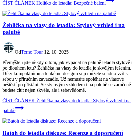
ČÍST ČLÁNEK
Holítko do letadla: Bezpečné balení
Žehlička na vlasy do letadla: Stylový vzhled i na
palubě
Od
Terno Tour
12. 10. 2025
Přemýšleli jste někdy o tom, jak vypadat na palubě letadla stylově i
po dlouhém letu? Žehlička na vlasy do letadla je skvělým řešením.
Díky kompaktnímu a lehkému designu si ji můžete snadno vzít s
sebou v příručním zavazadle. Už nemusíte spoléhat na vlasové
neštěstí po přistání. Se stylovým vzhledem i na palubě se zaručeně
budete cítit nejen skvěle, ale i sebevědomě.
ČÍST ČLÁNEK
Žehlička na vlasy do letadla: Stylový vzhled i na
palubě
Batoh do letadla diskuze: Recenze a doporučení