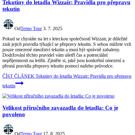
Tekutiny do letadla Wizzair: Pravidla pro přepravu
tekutin
Od
Terno Tour
3. 7. 2025
Pokud se chystáte na let s leteckou společností Wizzair, je důležité
znát jejich pravidla týkající se přepravy tekutin. S sebou můžete vzít
pouze omezené množství tekutin a musí být správně zabaleny.
Dodržování těchto pravidel vám ušetří čas a potenciální
nepříjemnosti na letišti. Zjistěte si, jaké jsou konkrétní omezení a
přesná pravidla přepravy tekutin pomocí našeho průvodce.
ČÍST ČLÁNEK
Tekutiny do letadla Wizzair: Pravidla pro přepravu
tekutin
Velikost příručního zavazadla do letadla: Co je
povoleno
Od
Terno Tour
17. 8. 2025