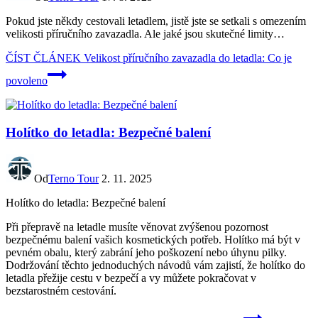
Pokud jste někdy cestovali letadlem, jistě jste se setkali s omezením
velikosti příručního zavazadla. Ale jaké jsou skutečné limity…
ČÍST ČLÁNEK
Velikost příručního zavazadla do letadla: Co je
povoleno
Holítko do letadla: Bezpečné balení
Od
Terno Tour
2. 11. 2025
Holítko do letadla: Bezpečné balení
Při přepravě na letadle musíte věnovat zvýšenou pozornost
bezpečnému balení vašich kosmetických potřeb. Holítko má být v
pevném obalu, který zabrání jeho poškození nebo úhynu pilky.
Dodržování těchto jednoduchých návodů vám zajistí, že holítko do
letadla přežije cestu v bezpečí a vy můžete pokračovat v
bezstarostném cestování.