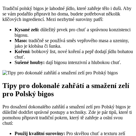
Tradiční polský bigos je lahodné jídlo, které zahřeje tělo i duši. Aby
se vám podařilo připravit ho doma, budete potřebovat několik
klíčových ingrediencí. Mezi nezbytné suroviny patří:
Kysané zelí:
důležitý prvek pro chuť a správnou konzistenci
bigosu.
Maso:
tradičně se používá směs vepřového masa a uzeniny,
jako je klobása či šunka.
Koření:
bobkový list, nové koření a pepř dodají jídlu bohatou
chuť.
Sušené houby:
dají bigosu intenzivní a hlubokou chuť.
Tipy pro dokonalé zahřátí a smažení zelí
pro Polský bigos
Pro dosažení dokonalého zahřátí a smažení zelí pro Polský bigos je
důležité dodržet správné postupy a techniky. Zde je pár tipů, které ti
pomohou připravit tradiční pokrm, který tě zahřeje a oslní svou
chutí:
Použij kvalitní suroviny:
Pro skvělou chuť a texturu zelí