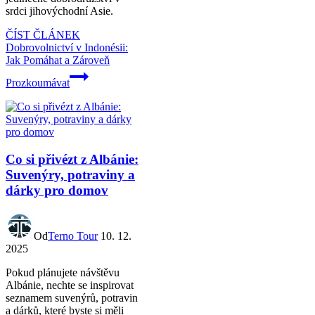
srdci jihovýchodní Asie.
ČÍST ČLÁNEK
Dobrovolnictví v Indonésii:
Jak Pomáhat a Zároveň
Prozkoumávat
Co si přivézt z Albánie:
Suvenýry, potraviny a
dárky pro domov
Od
Terno Tour
10. 12.
2025
Pokud plánujete návštěvu
Albánie, nechte se inspirovat
seznamem suvenýrů, potravin
a dárků, které byste si měli