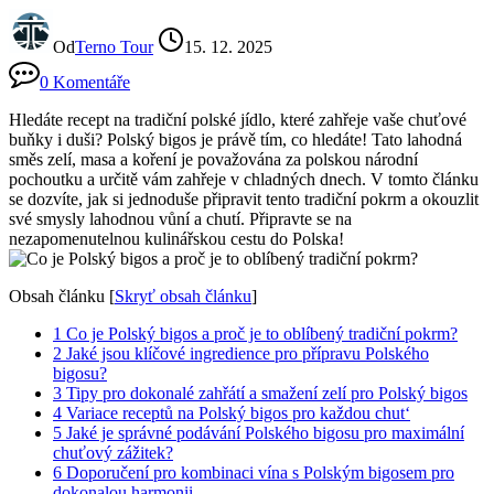
Od
Terno Tour
15. 12. 2025
0 Komentáře
Hledáte recept na tradiční polské jídlo, které zahřeje vaše chuťové
buňky i duši? Polský bigos je právě tím, co hledáte! Tato lahodná
směs zelí, masa a koření je považována za polskou národní
pochoutku a určitě vám zahřeje v chladných dnech. V tomto článku
se dozvíte, jak si jednoduše připravit tento tradiční pokrm a okouzlit
své smysly lahodnou vůní a chutí. Připravte se na
nezapomenutelnou kulinářskou cestu do Polska!
Obsah článku
[
Skryť obsah článku
]
1
Co je Polský bigos a proč je to oblíbený tradiční pokrm?
2
Jaké jsou klíčové ingredience pro přípravu Polského
bigosu?
3
Tipy pro dokonalé zahřátí a smažení zelí pro Polský bigos
4
Variace receptů na Polský bigos pro každou chut‘
5
Jaké je správné podávání Polského bigosu pro maximální
chuťový zážitek?
6
Doporučení pro kombinaci vína s Polským bigosem pro
dokonalou harmonii