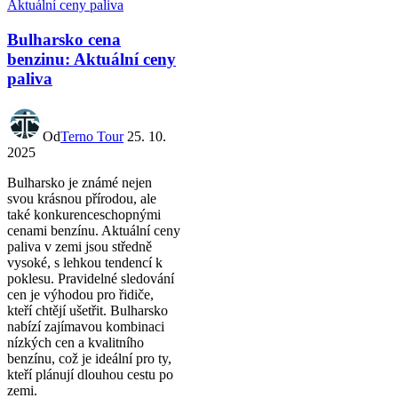
Bulharsko cena
benzinu: Aktuální ceny
paliva
Od
Terno Tour
25. 10.
2025
Bulharsko je známé nejen
svou krásnou přírodou, ale
také konkurenceschopnými
cenami benzínu. Aktuální ceny
paliva v zemi jsou středně
vysoké, s lehkou tendencí k
poklesu. Pravidelné sledování
cen je výhodou pro řidiče,
kteří chtějí ušetřit. Bulharsko
nabízí zajímavou kombinaci
nízkých cen a kvalitního
benzínu, což je ideální pro ty,
kteří plánují dlouhou cestu po
zemi.