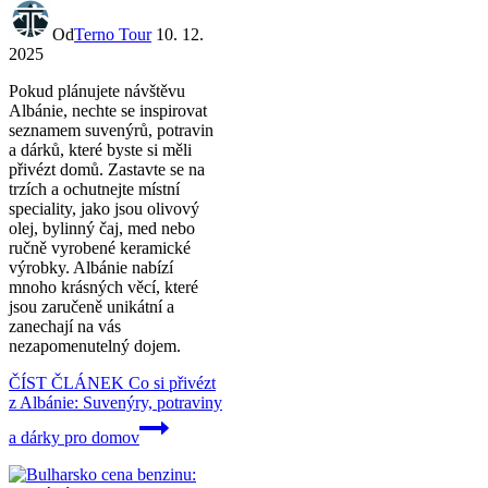
Od
Terno Tour
10. 12.
2025
Pokud plánujete návštěvu
Albánie, nechte se inspirovat
seznamem suvenýrů, potravin
a dárků, které byste si měli
přivézt domů. Zastavte se na
trzích a ochutnejte místní
speciality, jako jsou olivový
olej, bylinný čaj, med nebo
ručně vyrobené keramické
výrobky. Albánie nabízí
mnoho krásných věcí, které
jsou zaručeně unikátní a
zanechají na vás
nezapomenutelný dojem.
ČÍST ČLÁNEK
Co si přivézt
z Albánie: Suvenýry, potraviny
a dárky pro domov