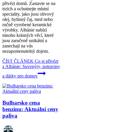
přivézt domů. Zastavte se na
trzích a ochutnejte místní
speciality, jako jsou olivový
olej, bylinný čaj, med nebo
ručně vyrobené keramické
výrobky. Albánie nabízí
mnoho krásných věcí, které
jsou zaručeně unikátní a
zanechají na vás
nezapomenutelný dojem.
ČÍST ČLÁNEK
Co si přivézt
z Albánie: Suvenýry, potraviny
a dárky pro domov
Bulharsko cena
benzinu: Aktuální ceny
paliva