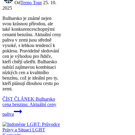
Od
Terno Tour
25. 10.
2025
Bulharsko je známé nejen
svou krásnou přírodou, ale
také konkurenceschopnými
cenami benzínu. Aktuální ceny
paliva v zemi jsou středně
vysoké, s lehkou tendencí k
poklesu. Pravidelné sledování
cen je výhodou pro řidiče,
kteří chtějí ušetřit. Bulharsko
nabízí zajímavou kombinaci
nízkých cen a kvalitního
benzínu, což je ideální pro ty,
kteří plánují dlouhou cestu po
zemi.
ČÍST ČLÁNEK
Bulharsko
cena benzinu: Aktuální ceny
paliva