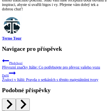
tohoto tradičního pokrmu. Snad vám naše receptura dodá odvahu a
inspiraci, abyste si uvařili bigos i vy. Přejeme vám dobrý tek a
dobrou chuť!
Terno Tour
Navigace pro příspěvek
Předchozí
Převozní značky Itálie: Co potřebujete pro převoz vašeho vozu
Další
Žraloci v Itálii: Pravda o setkáních s těmito majestátními tvory
Podobné příspěvky