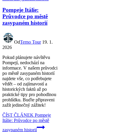
Pompeje Itálie:
Průvodce po městě
zasypaném historií
Od
Terno Tour
19. 1.
2026
Pokud plánujete návštěvu
Pompejí, nedochází na
informace. V našem průvodci
po městě zasypaném historií
najdete vše, co potřebujete
vědět – od zajímavostí a
historických faktů až po
praktické tipy pro pohodlnou
prohlídku. Buďte připraveni
zažít jedinečný zážitek!
ČÍST ČLÁNEK
Pompeje
Itálie: Průvodce po městě
zasypaném historií