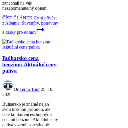
zanechají na vás
nezapomenutelný dojem.
ČÍST ČLÁNEK
Co si přivézt
z Albánie: Suvenýry, potraviny
a dárky pro domov
Bulharsko cena
benzinu: Aktuální ceny
paliva
Od
Terno Tour
25. 10.
2025
Bulharsko je známé nejen
svou krásnou přírodou, ale
také konkurenceschopnými
cenami benzínu. Aktuální ceny
paliva v zemi jsou středně