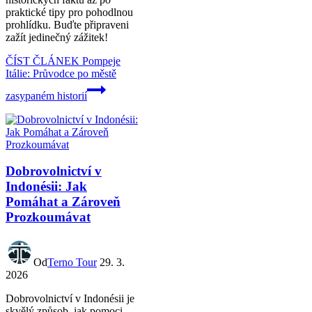
praktické tipy pro pohodlnou
prohlídku. Buďte připraveni
zažít jedinečný zážitek!
ČÍST ČLÁNEK
Pompeje
Itálie: Průvodce po městě
zasypaném historií
Dobrovolnictví v
Indonésii: Jak
Pomáhat a Zároveň
Prozkoumávat
Od
Terno Tour
29. 3.
2026
Dobrovolnictví v Indonésii je
skvělý způsob, jak pomoci