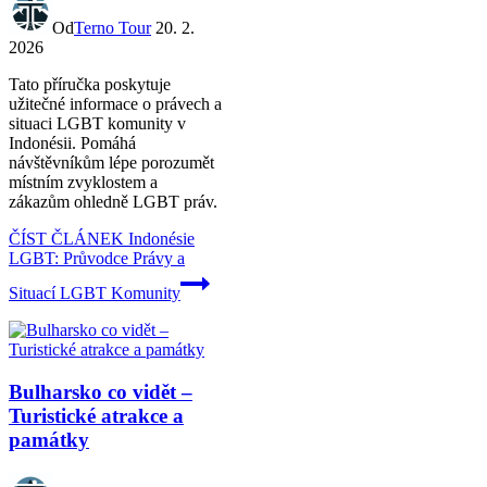
Od
Terno Tour
20. 2.
2026
Tato příručka poskytuje
užitečné informace o právech a
situaci LGBT komunity v
Indonésii. Pomáhá
návštěvníkům lépe porozumět
místním zvyklostem a
zákazům ohledně LGBT práv.
ČÍST ČLÁNEK
Indonésie
LGBT: Průvodce Právy a
Situací LGBT Komunity
Bulharsko co vidět –
Turistické atrakce a
památky