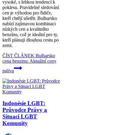
vysoké, s lehkou tendencí k
poklesu. Pravidelné sledování
cen je výhodou pro řidiče,
kteří chtějí ušetřit. Bulharsko
nabízí zajímavou kombinaci
nízkých cen a kvalitního
benzínu, což je ideální pro ty,
kteří plánují dlouhou cestu po
zemi.
ČÍST ČLÁNEK
Bulharsko
cena benzinu: Aktuální ceny
paliva
Indonésie LGBT:
Průvodce Právy a
Situací LGBT
Komunity