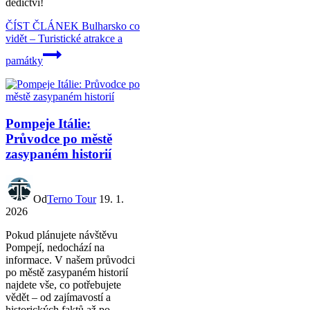
dědictví!
ČÍST ČLÁNEK
Bulharsko co
vidět – Turistické atrakce a
památky
Pompeje Itálie:
Průvodce po městě
zasypaném historií
Od
Terno Tour
19. 1.
2026
Pokud plánujete návštěvu
Pompejí, nedochází na
informace. V našem průvodci
po městě zasypaném historií
najdete vše, co potřebujete
vědět – od zajímavostí a
historických faktů až po