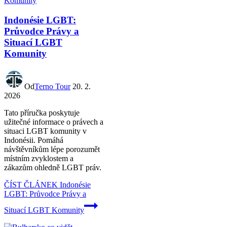
Indonésie LGBT:
Průvodce Právy a
Situací LGBT
Komunity
Od
Terno Tour
20. 2.
2026
Tato příručka poskytuje
užitečné informace o právech a
situaci LGBT komunity v
Indonésii. Pomáhá
návštěvníkům lépe porozumět
místním zvyklostem a
zákazům ohledně LGBT práv.
ČÍST ČLÁNEK
Indonésie
LGBT: Průvodce Právy a
Situací LGBT Komunity