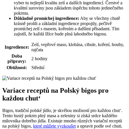
vyber tu nejlepší kvalitu zelí a dalších ingrediencí. Čerstvé a
kvalitní suroviny jsou základem úspěchu tohoto jedinečného
pokrmu.
Důkladně promíchej ingredience:
Aby se všechny chutě
krásně prolili a základní ingredience propojily, pečlivě
promíchej zelí s masem, kořením a dalšími přísadami. Tím
zajistíš, že každá lžíce bude plná lahodného bigosu.
Zelí, vepřové maso, klobása, cibule, koření, houby,
Ingredience:
rajčata
Doba
2 hodiny
přípravy:
Obtížnost:
Střední
Variace receptů na Polský bigos pro
každou chut‘
Bigos, tradiční polské jídlo, je skvělou možností pro každou chut‘.
Tento hustý pokrm plný masa a zeleniny si získá srdce každého
milovníka dobrého jídla. Existuje mnoho různých variační receptů
na polský bigos,
které můžete vyzkoušet
a upravit podle své chuti.