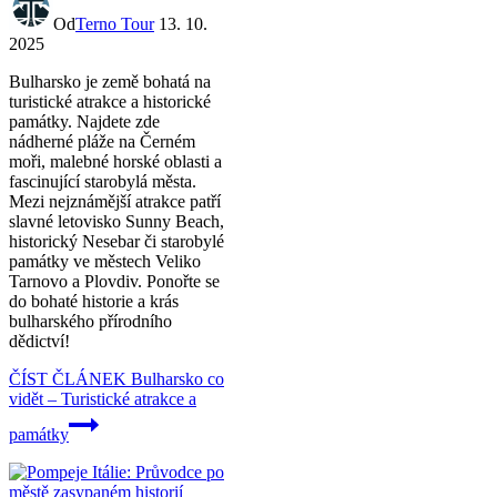
Od
Terno Tour
13. 10.
2025
Bulharsko je země bohatá na
turistické atrakce a historické
památky. Najdete zde
nádherné pláže na Černém
moři, malebné horské oblasti a
fascinující starobylá města.
Mezi nejznámější atrakce patří
slavné letovisko Sunny Beach,
historický Nesebar či starobylé
památky ve městech Veliko
Tarnovo a Plovdiv. Ponořte se
do bohaté historie a krás
bulharského přírodního
dědictví!
ČÍST ČLÁNEK
Bulharsko co
vidět – Turistické atrakce a
památky