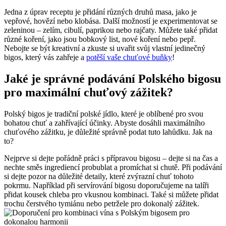
Jedna z úprav receptu je přidání různých druhů masa, jako je
vepřové, hovězí nebo klobása. Další možností je experimentovat se
zeleninou – zelím, cibulí, paprikou nebo rajčaty. Můžete také přidat
různé koření, jako jsou bobkový list, nové koření nebo pepř.
Nebojte se být kreativní a zkuste si uvařit svůj vlastní jedinečný
bigos, který vás zahřeje a
potěší vaše chuťové buňky
!
Jaké je správné podávání Polského bigosu
pro maximální chuťový zážitek?
Polský bigos je tradiční polské jídlo, které je oblíbené pro svou
bohatou chuť a zahřívající účinky. Abyste dosáhli maximálního
chuťového zážitku, je důležité správně podat tuto lahůdku. Jak na
to?
Nejprve si dejte pořádně práci s přípravou bigosu – dejte si na čas a
nechte směs ingrediencí probublat a promíchat si chutě. Při podávání
si dejte pozor na důležité detaily, které zvýrazní chuť tohoto
pokrmu. Například při servírování bigosu doporučujeme na talíři
přidat kousek chleba pro vkusnou kombinaci. Také si můžete přidat
trochu čerstvého tymiánu nebo petržele pro dokonalý zážitek.