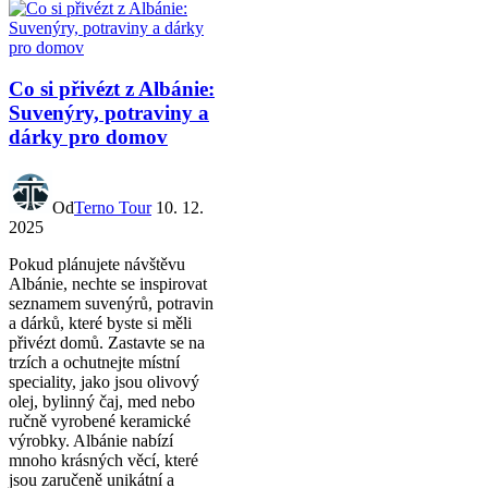
Co si přivézt z Albánie:
Suvenýry, potraviny a
dárky pro domov
Od
Terno Tour
10. 12.
2025
Pokud plánujete návštěvu
Albánie, nechte se inspirovat
seznamem suvenýrů, potravin
a dárků, které byste si měli
přivézt domů. Zastavte se na
trzích a ochutnejte místní
speciality, jako jsou olivový
olej, bylinný čaj, med nebo
ručně vyrobené keramické
výrobky. Albánie nabízí
mnoho krásných věcí, které
jsou zaručeně unikátní a