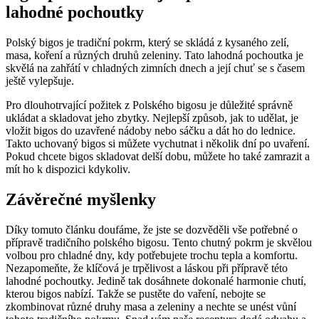
lahodné pochoutky
Polský bigos je tradiční pokrm, který se skládá z kysaného zelí,
masa, koření a různých druhů zeleniny. Tato lahodná pochoutka je
skvělá na zahřátí v chladných zimních dnech a její chuť se s časem
ještě vylepšuje.
Pro dlouhotrvající požitek z Polského bigosu je důležité správně
ukládat a skladovat jeho zbytky. Nejlepší způsob, jak to udělat, je
vložit bigos do uzavřené nádoby nebo sáčku a dát ho do lednice.
Takto uchovaný bigos si můžete vychutnat i několik dní po uvaření.
Pokud chcete bigos skladovat delší dobu, můžete ho také zamrazit a
mít ho k dispozici kdykoliv.
Závěrečné myšlenky
Díky tomuto článku doufáme, že jste se dozvěděli vše potřebné o
přípravě tradičního polského bigosu. Tento chutný pokrm je skvělou
volbou pro chladné dny, kdy potřebujete trochu tepla a komfortu.
Nezapomeňte, že klíčová je trpělivost a láskou při přípravě této
lahodné pochoutky. Jedině tak dosáhnete dokonalé harmonie chutí,
kterou bigos nabízí. Takže se pustěte do vaření, nebojte se
zkombinovat různé druhy masa a zeleniny a nechte se unést vůní