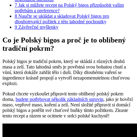
7
Jak si můžete recept na Polský bigos přizpůsobit vašim
potřebám a preference?
8
Naučte se ukládat a skladovat Polský bigos pro
dlouhotrvající požitek z této lahodné pochoutky
9
Závěrečné myšlenky
Co je Polský bigos a proč je to oblíbený
tradiční pokrm?
Polský bigos je tradiční pokrm, který se skládá z různých druhů
masa a zelí. Tato lahodná směs je pověstná svou bohatou chutí a
vůní, která dokáže zahřát tělo i duši. Díky dlouhému vaření se
ingredience krásně propojí a vytvoří nezapomenutelnou chuťovou
explozi.
Pokud chcete vyzkoušet připravit tento oblíbený polský pokrm
doma,
budete potřebovat několik základních surovin
, jako je hovězí
maso, vepřové maso, koření a zelí. Není složité připravit si domácí
polský bigos a potěšit své chuťové buňky tímto požitkem. Zkuste
tento recept a rázem se ocitnete v srdci polské kuchyně!