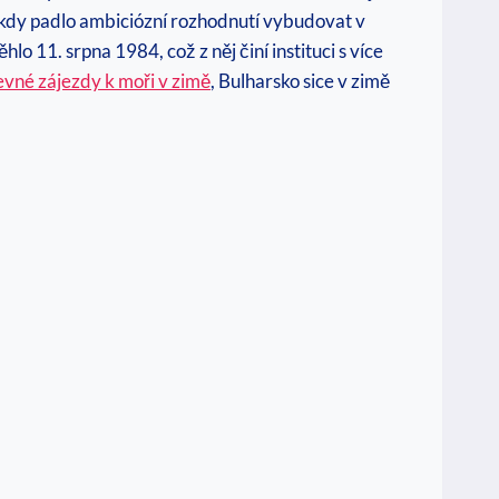
í, kdy padlo ambiciózní rozhodnutí vybudovat v
11. srpna 1984, což z něj činí instituci s více
evné zájezdy k moři v zimě
, Bulharsko sice v zimě