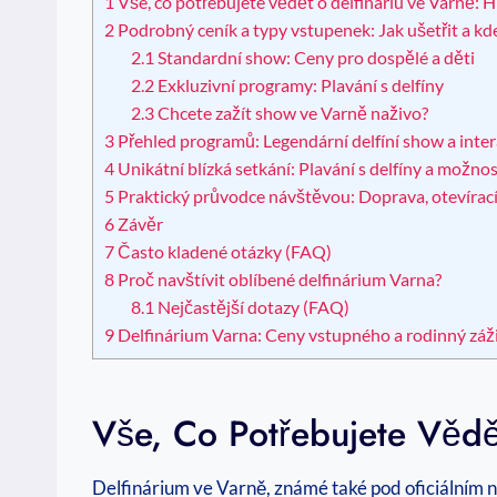
1
Vše, co potřebujete vědět o delfináriu ve Varně: H
2
Podrobný ceník a typy vstupenek: Jak ušetřit a kde
2.1
Standardní show: Ceny pro dospělé a děti
2.2
Exkluzivní programy: Plavání s delfíny
2.3
Chcete zažít show ve Varně naživo?
3
Přehled programů: Legendární delfíní show a inter
4
Unikátní blízká setkání: Plavání s delfíny a možnos
5
Praktický průvodce návštěvou: Doprava, otevírací 
6
Závěr
7
Často kladené otázky (FAQ)
8
Proč navštívit oblíbené delfinárium Varna?
8.1
Nejčastější dotazy (FAQ)
9
Delfinárium Varna: Ceny vstupného a rodinný záž
Vše, Co Potřebujete Vědě
Delfinárium ve Varně, známé také pod oficiálním 