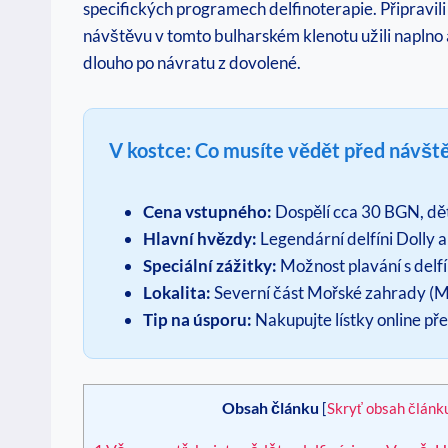
specifických programech delfinoterapie. Připravili 
návštěvu v tomto bulharském klenotu užili naplno 
dlouho po návratu z dovolené.
V kostce: Co musíte vědět před návšt
Cena vstupného:
Dospělí cca 30 BGN, děti
Hlavní hvězdy:
Legendární delfíni Dolly 
Speciální zážitky:
Možnost plavání s delfí
Lokalita:
Severní část Mořské zahrady (Mo
Tip na úsporu:
Nakupujte lístky online pře
Obsah článku
[
Skryť obsah článk