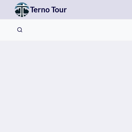
Přeskočit
Terno Tour
na
obsah