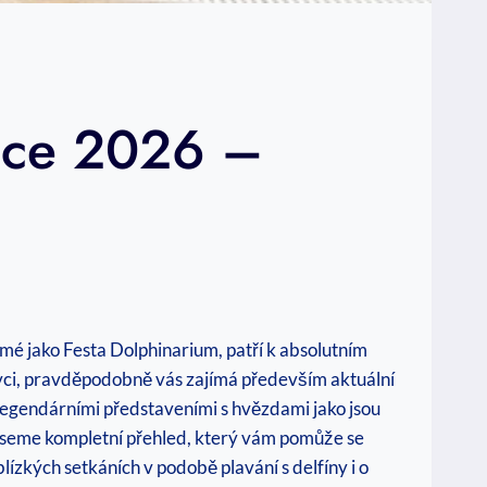
odce 2026 –
mé jako Festa Dolphinarium, patří k absolutním
avci, pravděpodobně vás zajímá především aktuální
a legendárními představeními s hvězdami jako jsou
ineseme kompletní přehled, který vám pomůže se
blízkých setkáních v podobě plavání s delfíny i o