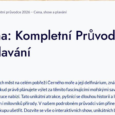
tní průvodce 2026 – Cena, show a plavání
na: Kompletní Prův
avání
ch měst na celém pobřeží Černého moře a její delfinárium, zná
ud právě plánujete výlet za těmito fascinujícími mořskými s
uce nabízí. Tato unikátní atrakce, pyšnící se dlouhou historií 
rodin i milovníků přírody. V našem podrobném průvodci vám př
ákupu ušetřit. Dozvíte se vše o interaktivních show, unikátních 