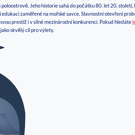
poloostrově. Jeho historie sahá do počátku 80. let 20. stolet
dukaci zaměřené na mořské savce. Slavnostní otevření proběhlo 
t svou prestiž i v silné mezinárodní konkurenci. Pokud hledáte
l
ako skvělý cíl pro výlety.