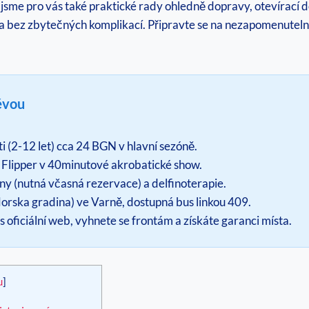
jsme pro vás také praktické rady ohledně dopravy, otevírací dob
a bez zbytečných komplikací. Připravte se na nezapomenutelný
ěvou
 (2-12 let) cca 24 BGN v hlavní sezóně.
a Flipper v 40minutové akrobatické show.
ny (nutná včasná rezervace) a delfinoterapie.
rska gradina) ve Varně, dostupná bus linkou 409.
s oficiální web, vyhnete se frontám a získáte garanci místa.
u
]