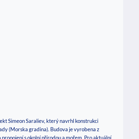
kt Simeon Saraliev, který navrhl konstrukci
hrady (Morska gradina). Budova je vyrobena z
 propojení s okolní přírodou a mořem. Pro aktuální