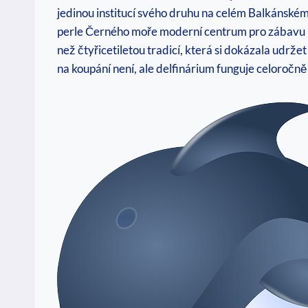
jedinou institucí svého druhu na celém Balkánském 
perle Černého moře moderní centrum pro zábavu i e
než čtyřicetiletou tradicí, která si dokázala udrže
na koupání není, ale delfinárium funguje celoročně j