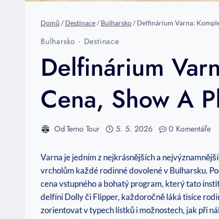
Domů
/
Destinace
/
Bulharsko
/
Delfinárium Varna: Komple
Bulharsko
·
Destinace
Delfinárium Var
Cena, Show A Pl
Od
Terno Tour
5. 5. 2026
0 Komentáře
Varna je jedním z nejkrásnějších a nejvýznamnější
vrcholům každé rodinné dovolené v Bulharsku. Pok
cena vstupného a bohatý program, který tato instit
delfíni Dolly či Flipper, každoročně láká tisíce 
zorientovat v typech lístků i možnostech, jak při n