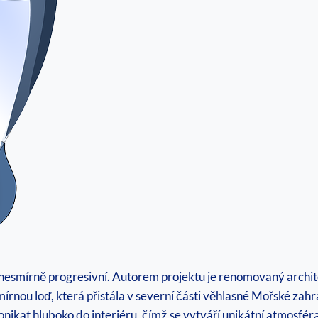
nesmírně progresivní. Autorem projektu je renomovaný archite
mírnou loď, která přistála v severní části věhlasné Mořské za
onikat hluboko do interiéru, čímž se vytváří unikátní atmosféra