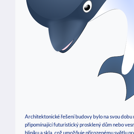
Architektonické řešení budovy bylo na svou dobu 
připomínající futuristický prosklený dům nebo ves
hliníku a skla, což umožňuje přirozenému světlu pr