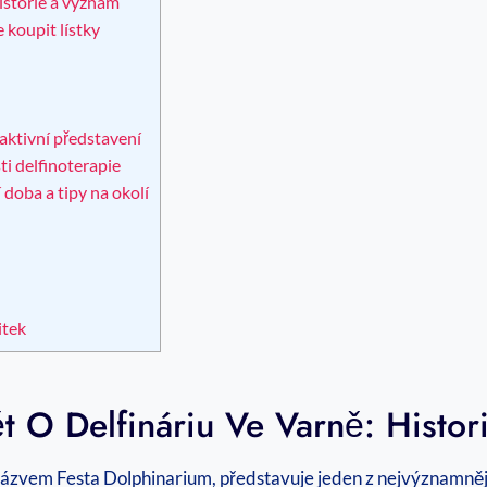
istorie a význam
 koupit lístky
aktivní představení
ti delfinoterapie
doba a tipy na okolí
itek
t O Delfináriu Ve Varně: Histo
názvem Festa Dolphinarium, představuje jeden z nejvýznamněj