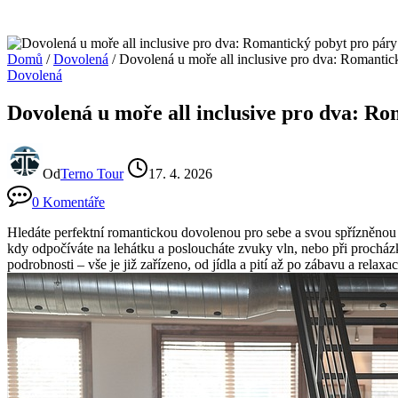
Domů
/
Dovolená
/
Dovolená u moře all inclusive pro dva: Romantic
Dovolená
Dovolená u moře all inclusive pro dva: R
Od
Terno Tour
17. 4. 2026
0 Komentáře
Hledáte perfektní romantickou dovolenou pro ⁣sebe a svou⁤ spřízněnou d
⁢kdy odpočíváte na lehátku a posloucháte zvuky vln, nebo při procházkác
podrobnosti – vše je již zařízeno, od jídla a pití až po zábavu a relaxa