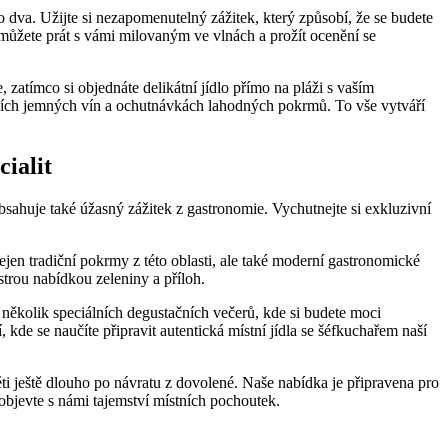
o dva. Užijte si nezapomenutelný zážitek, který ‍způsobí, že se budete
 můžete prát​ s vámi milovaným ve vlnách a prožít⁤ ocenění se ​
⁢zatímco ⁤si ​objednáte delikátní⁣ jídlo přímo na‍ pláži s vaším
cích⁤ jemných ⁢vín a ochutnávkách lahodných pokrmů.‌ To vše ‌vytváří
cialit
bsahuje také ​úžasný ‍zážitek z gastronomie. Vychutnejte si exkluzivní
ejen tradiční ‌pokrmy z této oblasti,‌ ale ⁣také moderní gastronomické
strou nabídkou ​zeleniny a příloh.
t několik speciálních degustačních večerů,⁤ kde si budete moci
kde‍ se‌ naučíte připravit autentická místní jídla se šéfkuchařem ⁣naší
ještě dlouho po návratu ⁤z dovolené. ​Naše nabídka je ⁤připravena⁢ pro
⁢objevte s námi tajemství místních pochoutek.