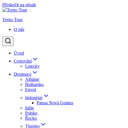
Přeskočit na obsah
Terno Tour
O nás
Úvod
Cestování
Letecky
Destinace
Albánie
Bulharsko
Egypt
Indonésie
Papua Nová Guinea
Itálie
Polsko
Řecko
Thajsko