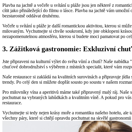
Plavba na jachtě a večeře u svítání u pláže jsou‌ jen některé z romant
cítit jako přináležející do ⁣filmu⁢ o lásce. Plavba ‌na jachtě vám umožn
bezstarostně oddávat druhému.
Večeře u svítání u pláže je další romantickou aktivitou, ‌kterou​ si můžet
milovaným. Vychutnejte si chvíle ‍soukromí, ⁤kdy jste⁣ obklopeni‌ krás
nezapomenutelnou atmosféru, kterou si budete moci pamatovat po cel
3.⁣ Zážitková⁤ gastronomie: ‍Exkluzivní chuť
Jste ‌připraveni na kulturní výlet do světa vůní ⁤a chutí? Naše nabídka
chuťové ‌dobrodružství s výběrem z místních specialit, které vám rozpro
Naše⁢ restaurace ​si zakládá na⁢ kvalitních surovinách a připravuje jídla
trendy. Po celý den ⁢si můžete dopřát ⁢sousto po soustu‌ v našem rozma
Pro milovníky vína a aperitivů máme také připravený ‍malý ⁣ráj. Naše⁤ s
pochutnat na ‌vybraných​ lahůdkách a kvalitním víně.⁤ A pokud pro vás je
restaurace.
Vychutnejte si tedy nejen krásy moře a romantiku našeho hotelu, ale t
všechny páry, které ⁢si chtějí opravdu pochutnat na skvělé gastronomii