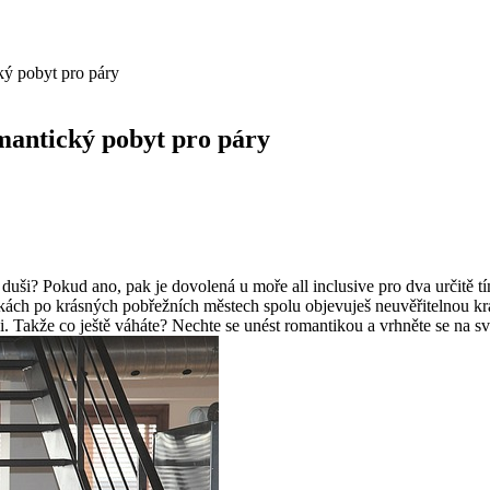
ký pobyt pro páry
omantický pobyt pro páry
uši? Pokud ano, pak je dovolená u moře all inclusive pro dva určitě tím 
h po ⁣krásných⁤ pobřežních městech spolu objevuješ‍ neuvěřitelnou ​krásu 
ci. Takže co ⁢ještě váháte? Nechte ⁣se unést romantikou a vrhněte se na s