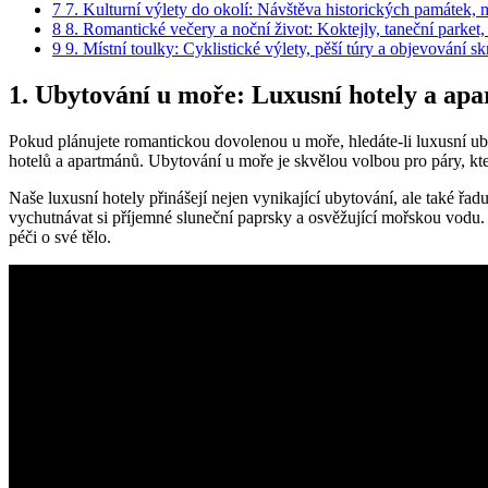
7
7. Kulturní​ výlety do ⁣okolí:⁢ Návštěva historických památek, mí
8
8. Romantické večery a noční život: ‍Koktejly, ⁣taneční parket
9
9. Místní toulky: Cyklistické ‌výlety, ⁤pěší túry a objevování s
1. Ubytování u moře: Luxusní hotely a ⁤ap
Pokud plánujete romantickou ⁤dovolenou u moře, hledáte-li luxusní ub
hotelů a apartmánů.‌ Ubytování u moře je skvělou⁢ volbou pro páry, kteří
Naše luxusní hotely přinášejí nejen vynikající ubytování, ale také řad
vychutnávat si příjemné sluneční paprsky a ​osvěžující mořskou vodu. 
péči ‌o ‍své tělo.