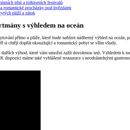
stních trhů a⁢ folklorních festivalů
, a romantické procházky‍ pod‍ hvězdami
krytých pláží a zátok
artmány s ​výhledem na oceán
ytování přímo u pláže, které bude nabízet nádherný výhled na ⁢oceán, pa
 ⁤si ​chtějí dopřát okouzlující a romantický pobyt ⁢se vším všudy.
u dalších výhod, ​které vám umožní zažít dovolenou snů. Vzhledem k⁢ tomu
K dispozici máme ​také vyhlášené ⁣restaurace s neodolatelnými gastronom