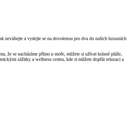
k neváhejte a vydejte se na dovolenou pro dva do našich⁢ luxusních⁤
, ‌že se nacházíme přímo⁢ u​ moře, můžete si‌ užívat krásné pláže,
ickými zážitky a wellness⁤ centra, kde si můžete dopřát ⁤relaxaci a