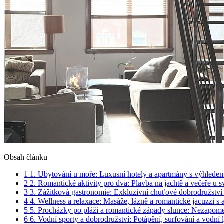
Obsah článku
1
1. Ubytování u moře: Luxusní hotely a ⁤apartmány s ​výhlede
2
2. Romantické aktivity pro ‌dva: ​Plavba ​na jachtě a večeře u sví
3
3.⁣ Zážitková⁤ gastronomie: ‍Exkluzivní chuťové​ dobrodružství⁢ 
4
4. Wellness a relaxace: Masáže, lázně a romantické jacuzzi s
5
5. Procházky po pláži a⁤ romantické západy slunce: Nezapom
6
6. ​Vodní sporty a dobrodružství: Potápění, ⁤surfování a vodn