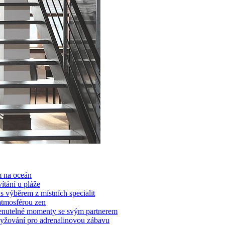
m na oceán
tání ​u‍ pláže
s výběrem ‌z místních ⁣specialit
 atmosférou zen
enutelné momenty se ⁣svým ‌partnerem
í lyžování pro adrenalinovou zábavu