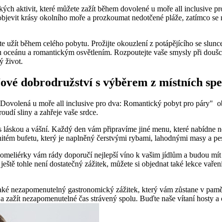
ických aktivit, které můžete zažít během dovolené u moře all inclusive pr
í ‍objevit krásy okolního moře‍ a prozkoumat nedotčené pláže, zatímco se⁣
e užít ​během celého‍ pobytu. Prožijte okouzlení z potápějícího se slunce, 
ou ‌oceánu a ‍romantickým osvětlením. Rozpoutejte vaše smysly⁤ při‍ douš
ý život.
ové​ dobrodružství⁢ s výběrem ‌z místních ⁣spe
⁣ "Dovolená u moře all inclusive pro dva: Romantický pobyt pro páry" ⁤ o
udí sliny a ⁤zahřeje vaše srdce.
‌ s láskou a⁢ vášní. Každý den​ vám⁤ připravíme jiné​ menu, které nabídne n
nitém bufetu,⁤ který je naplněný čerstvými rybami, ⁣lahodnými masy‍ a pe
omeliérky ​vám ⁣rády​ doporučí nejlepší​ víno k⁣ vašim jídlům a budou mí
ště tohle není dostatečný​ zážitek, můžete⁣ si objednat také lekce vaření, 
aké ⁢nezapomenutelný gastronomický ‌zážitek, který vám zůstane v paměti 
 a zažít nezapomenutelné čas strávený spolu. Buďte naše vítaní hosty a 