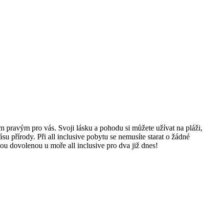
pravým ‌pro vás. Svoji lásku​ a pohodu si můžete⁣ užívat ​na pláži,
přírody. Při all inclusive pobytu ⁢se ‌nemusíte ‌starat o žádné​
vou dovolenou u moře all inclusive ‍pro dva již⁤ dnes!