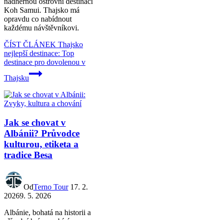
nádhernou ostrovní destinaci
Koh Samui. Thajsko má
opravdu co nabídnout
každému návštěvníkovi.
ČÍST ČLÁNEK
Thajsko
nejlepší destinace: Top
destinace pro dovolenou v
Thajsku
Jak se chovat v
Albánii? Průvodce
kulturou, etiketa a
tradice Besa
Od
Terno Tour
17. 2.
2026
9. 5. 2026
Albánie, bohatá na historii a