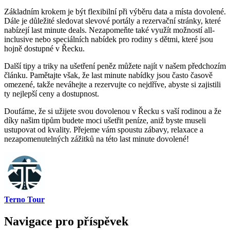
Základním krokem je být flexibilní při výběru data a místa dovolené.
Dále je důležité sledovat slevové portály a rezervační stránky, které
nabízejí last minute deals. Nezapomeňte také využít možností all-
inclusive nebo speciálních nabídek pro rodiny s dětmi, které jsou
hojně dostupné v Řecku.
Další tipy a triky na ušetření peněz můžete najít v našem předchozím
článku. Pamětajte však, že last minute nabídky jsou často časově
omezené, takže neváhejte a rezervujte co nejdříve, abyste si zajistili
ty nejlepší ceny a dostupnost.
Doufáme, že si užijete svou dovolenou v Řecku s vaší rodinou a že
díky našim tipům budete moci ušetřit peníze, aniž byste museli
ustupovat od kvality. Přejeme vám spoustu zábavy, relaxace a
nezapomenutelných zážitků na této last minute dovolené!
Terno Tour
Navigace pro příspěvek