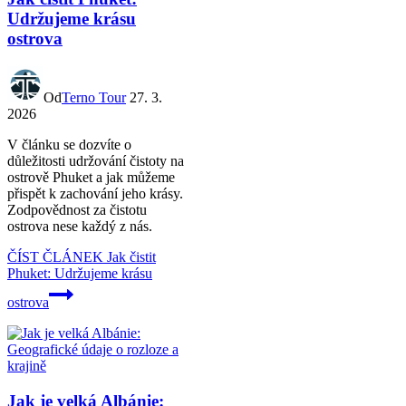
Udržujeme krásu
ostrova
Od
Terno Tour
27. 3.
2026
V článku se dozvíte o
důležitosti udržování čistoty na
ostrově Phuket a jak můžeme
přispět k zachování jeho krásy.
Zodpovědnost za čistotu
ostrova nese každý z nás.
ČÍST ČLÁNEK
Jak čistit
Phuket: Udržujeme krásu
ostrova
Jak je velká Albánie: