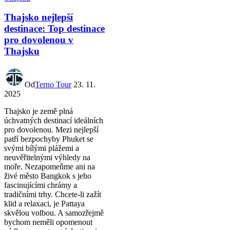
Thajsko nejlepší
destinace: Top destinace
pro dovolenou v
Thajsku
Od
Terno Tour
23. 11.
2025
Thajsko je země plná
úchvatných destinací ideálních
pro dovolenou. Mezi nejlepší
patří bezpochyby Phuket se
svými bílými plážemi a
neuvěřitelnými výhledy na
moře. Nezapomeňme ani na
živé město Bangkok s jeho
fascinujícími chrámy a
tradičními trhy. Chcete-li zažít
klid a relaxaci, je Pattaya
skvělou volbou. A samozřejmě
bychom neměli opomenout