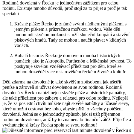
Rodinná dovolená v Řecku je jedinečným zážitkem pro celou
rodinu. Existuje mnoho důvodů, proč stojí za to přijet a proč je tak
speciální.
Krásné pláže: Řecko je známé svými nádhernými plážemi s
jemným pískem a průzračnou mořskou vodou. Vaše děti
budou mít skvělou možnost si užít sluneční koupání a stavění
pískových hradů. Tady se mohou i naučit plavat v klidných
vodách.
Bohatá historie: Řecko je domovem mnoha historických
památek jako je Akropolis, Parthenón a Míkénská pevnost. To
poskytuje skvělou vzdělávací příležitost pro děti, které se
mohou dozvědět více o starověkém řeckém životě a kultuře.
Děti zdarma na dovolené je také skvělým způsobem, jak ušetřit
peníze a zároveň si užívat dovolenou se svou rodinou. Rodinná
dovolená v Řecku nabízí nejen skvělé pláže a historické památky,
ale také příležitost pro zábavu a relaxaci pro celou rodinu. Nejlepší
je, že za poslední chvíli můžete najít skvělé nabídky a úžasné slevy,
které umožní cestovat bez toho, abyste přišli o všechny potěšení
dovolené. Jedná se o jednoduchý způsob, jak si užít příjemnou
rodinnou dovolenou, aniž by to znamenalo finanční zátěž. Přijeďte a
vychutnejte si krásy Řecka spolu se svou rodinou!