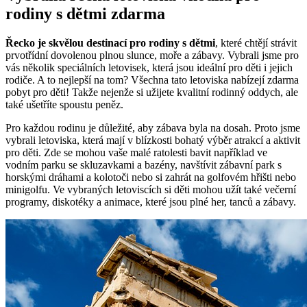
rodiny s dětmi zdarma
Řecko je skvělou destinací pro rodiny s dětmi
, které chtějí strávit
prvotřídní dovolenou plnou slunce, moře a zábavy. Vybrali jsme pro
vás několik speciálních letovisek, která jsou ideální pro děti i jejich
rodiče. A to nejlepší na tom? Všechna tato letoviska nabízejí zdarma
pobyt pro děti! Takže nejenže si užijete kvalitní rodinný oddych, ale
také ušetříte spoustu peněz.
Pro každou rodinu je důležité, aby zábava byla na dosah. Proto jsme
vybrali letoviska, která mají v blízkosti bohatý výběr atrakcí a aktivit
pro děti. Zde se mohou vaše malé ratolesti bavit například ve
vodním parku se skluzavkami a bazény, navštívit zábavní park s
horskými dráhami a kolotoči nebo si zahrát na golfovém hřišti nebo
minigolfu. Ve vybraných letoviscích si děti mohou užít také večerní
programy, diskotéky a animace, které jsou plné her, tanců a zábavy.