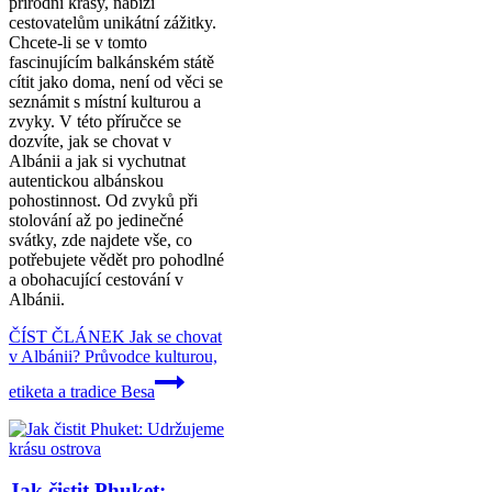
přírodní krásy, nabízí
cestovatelům unikátní zážitky.
Chcete-li se v tomto
fascinujícím balkánském státě
cítit jako doma, není od věci se
seznámit s místní kulturou a
zvyky. V této příručce se
dozvíte, jak se chovat v
Albánii a jak si vychutnat
autentickou albánskou
pohostinnost. Od zvyků při
stolování až po jedinečné
svátky, zde najdete vše, co
potřebujete vědět pro pohodlné
a obohacující cestování v
Albánii.
ČÍST ČLÁNEK
Jak se chovat
v Albánii? Průvodce kulturou,
etiketa a tradice Besa
Jak čistit Phuket: