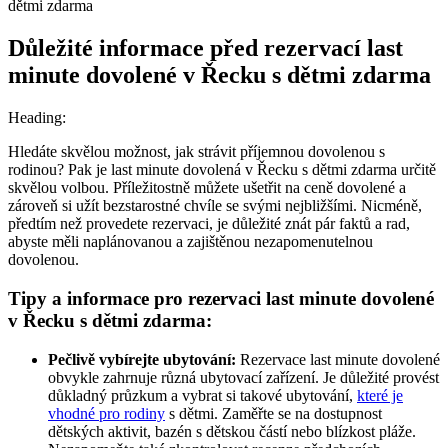
Důležité informace před rezervací last
minute dovolené v Řecku s dětmi zdarma
Heading:
Hledáte skvělou možnost, jak strávit příjemnou dovolenou s
rodinou? Pak je last minute dovolená v Řecku s dětmi zdarma určitě
skvělou volbou. Příležitostně můžete ušetřit na ceně dovolené a
zároveň si užít bezstarostné chvíle se svými nejbližšími. Nicméně,
předtím než provedete rezervaci, je důležité znát pár faktů a rad,
abyste měli naplánovanou a zajištěnou nezapomenutelnou
dovolenou.
Tipy a informace pro rezervaci last minute dovolené
v Řecku s dětmi zdarma:
Pečlivě vybírejte ubytování:
Rezervace last minute dovolené
obvykle zahrnuje různá ubytovací zařízení. Je důležité provést
důkladný průzkum a vybrat si takové ubytování,
které je
vhodné pro rodiny
s dětmi. Zaměřte se na dostupnost
dětských aktivit, bazén s dětskou částí nebo blízkost pláže.