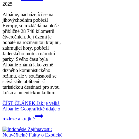
2025
Albánie, nacházející se na
jihovýchodním pobřeží
Evropy, se rozkládá na ploše
přibližně 28 748 kilometrů
čtverečních. Její území je
bohaté na rozmanitou krajinu,
zahrnující hory, pobřeží
Jaderského moře a národní
parky. Svého času byla
Albánie známá jako země
drsného komunistického
režimu, ale v současnosti se
stává stále oblíbenější
turistickou destinací pro svou
krásu a autentickou kulturu.
ČÍST ČLÁNEK
Jak je velká
Albánie: Geografické údaje o
rozloze a krajině