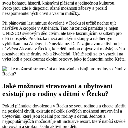
svou bohatou historií, krásnými plážemi a jedinečnou kulturou.
Proto jsou zde k dispozici různé možnosti zábavy a prožití
nezapomenutelných chvil s vašimi miláčky.
Při plánování last minute dovolené v Řecku si určitě nechte ujít
návštěvu Akropole v Athénách. Tato historická památka je nejen
UNESCO světovým dědictvím, ale také fascinujícím zážitkem pro
děti i dospělé. Procházka mezi antickými sloupy a nádhernými
vyhlídkami na Athény jistě nezklame. Další zajímavou aktivitou je
návštěva Akvaria v Řecku, kde děti mohou objevovat mořský svět a
poznávat různé druhy ryb a živočichů. Určitě stojí za to vyrazit i na
výlet lodí a prozkoumat okolní ostrovy, jako je Santorini nebo Kréta.
Jaké možnosti stravování a ubytování
existují pro rodiny s dětmi v Řecku?
Pokud plánujete dovolenou v Řecku se svou rodinou a chcete ušetřit
na poslední chvíli, existuje několik skvělých možností stravování a
ubytování, které jsou ideální pro rodiny s dětmi. Jednou z
nejpopulárnějších možností je all-inclusive resort, které nabízí skvělé
stravování a širokou škálu aktivit pro děti.