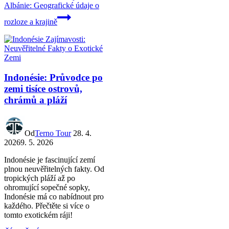
Albánie: Geografické údaje o
rozloze a krajině
Indonésie: Průvodce po
zemi tisíce ostrovů,
chrámů a pláží
Od
Terno Tour
28. 4.
2026
9. 5. 2026
Indonésie je fascinující zemí
plnou neuvěřitelných fakty. Od
tropických pláží až po
ohromující sopečné sopky,
Indonésie má co nabídnout pro
každého. Přečtěte si více o
tomto exotickém ráji!