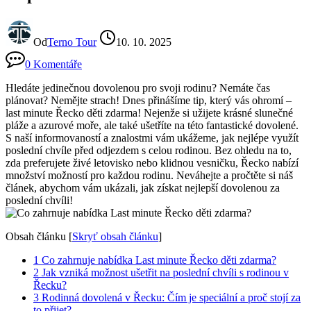
Od
Terno Tour
10. 10. 2025
0 Komentáře
Hledáte jedinečnou dovolenou pro svoji rodinu? Nemáte čas
plánovat? Nemějte strach! Dnes přinášíme tip, který vás ohromí –
last minute Řecko děti zdarma! Nejenže si užijete krásné slunečné
pláže a azurové moře, ale také ušetříte na této fantastické dovolené.
S naší informovaností a znalostmi vám ukážeme, jak nejlépe využít
poslední chvíle před odjezdem s celou rodinou. Bez ohledu na to,
zda preferujete živé letovisko nebo klidnou vesničku, Řecko nabízí
množství možností pro každou rodinu. Neváhejte a pročtěte si náš
článek, abychom vám ukázali, jak získat nejlepší dovolenou za
poslední chvíli!
Obsah článku
[
Skryť obsah článku
]
1
Co zahrnuje nabídka Last minute Řecko děti zdarma?
2
Jak vzniká možnost ušetřit na poslední chvíli s rodinou v
Řecku?
3
Rodinná dovolená v Řecku: Čím je speciální a proč stojí za
to přijet?