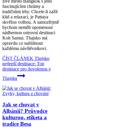
živé město Bangkok s jeho
fascinujícími chrámy a
tradičními trhy. Chcete-li zažít
klid a relaxaci, je Pattaya
skvělou volbou. A samozřejmě
bychom neměli opomenout
nádhernou ostrovní destinaci
Koh Samui. Thajsko má
opravdu co nabídnout
každému návštěvníkovi.
ČÍST ČLÁNEK
Thajsko
nejlepší destinace: Top
destinace pro dovolenou v
Thajsku
Jak se chovat v
Albánii? Průvodce
kulturou, etiketa a
tradice Besa