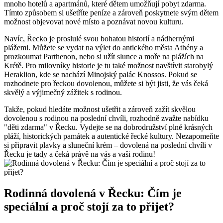
mnoho hotelů a apartmánů, které dětem umožňují pobyt zdarma.
Tímto způsobem si ušetříte peníze a zároveň poskytnete svým dětem
možnost objevovat nové místo a poznávat novou kulturu.
Navíc, Řecko je proslulé svou bohatou historií a nádhernými
plážemi. Můžete se vydat na výlet do antického města Athény a
prozkoumat Parthenon, nebo si užít slunce a moře na plážích na
Krétě. Pro milovníky historie je tu také možnost navštívit starobylý
Heraklion, kde se nachází Minojský palác Knossos. Pokud se
rozhodnete pro řeckou dovolenou, můžete si být jisti, že vás čeká
skvělý a výjimečný zážitek s rodinou.
Takže, pokud hledáte možnost ušetřit a zároveň zažít skvělou
dovolenou s rodinou na poslední chvíli, rozhodně zvažte nabídku
"děti zdarma" v Řecku. Vydejte se na dobrodružství plné krásných
pláží, historických památek a autentické řecké kultury. Nezapomeňte
si připravit plavky a sluneční krém – dovolená na poslední chvíli v
Řecku je tady a čeká právě na vás a vaši rodinu!
Rodinná dovolená v Řecku: Čím je
speciální a proč stojí za to přijet?