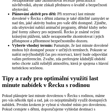
Nezapomeňte také zkontrolovat recenze předchozích
návštěvníků, abyste získali představu o kvalitě a bezpečnosti
ubytování.
Plánování aktivit pro děti:
Při rezervaci last minute
dovolené v Řecku s dětmi zdarma je také důležité zamyslet se
nad tím, jaké aktivity budou pro vaše děti dostupné. Zjistěte,
zda ubytování nabízí animační programy, dětské kluby nebo
jiné formy zábavy pro nejmenší. Řecko je známé svými
krásnými plážemi, takže nezapomeňte zkontrolovat i jejich
přístupnost a přítomnost bezpečnostního dozoru.
Vyberte vhodný termín:
Pamatujte, že last minute dovolené
mohou být dostupné pouze v určitých termínech. Pokuste se
nalézt nejvýhodnější čas pro rezervaci, který bude odpovídat
vašim preferencím. Zvažte, zda preferujete klidnější období
nebo chcete zažít rušnější atmosféru, která je spojena s hlavní
turistickou sezónou.
Tipy a rady pro optimální využití last
minute nabídek v Řecku s rodinou
Pokud plánujete last minute dovolenou v Řecku s rodinou, máme
pro vás několik tipů a rad, jak co nejoptimálněji využít dostupných
nabídek. Prvním krokem je vybrat si vhodné místo pro dovolenou.
Pokud cestujete s dětmi, doporučujeme vyhledat destinaci s