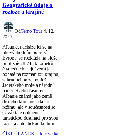
Geografické údaje o
rozloze a krajině
Od
Terno Tour
4. 12.
2025
Albánie, nacházející se na
jihovýchodním pobřeží
Evropy, se rozkládá na ploše
přibližně 28 748 kilometrů
čtverečních. Její území je
bohaté na rozmanitou krajinu,
zahrnující hory, pobřeží
Jaderského moře a národní
parky. Svého času byla
Albánie známá jako země
drsného komunistického
režimu, ale v současnosti se
stává stále oblíbenější
turistickou destinací pro svou
krásu a autentickou kulturu.
ČÍST ČLÁNEK
Jak je velká