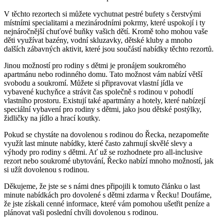
V těchto rezortech si můžete vychutnat pestré bufety s čerstvými
místními specialitami a mezinárodními pokrmy, které uspokojí i ty
nejnáročnější chuťové buňky vašich dětí. Kromě toho mohou vaše
děti využívat bazény, vodní skluzavky, dětské kluby a mnoho
dalších zábavných aktivit, které jsou součástí nabídky těchto rezortů.
Jinou možností pro rodiny s dětmi je pronájem soukromého
apartmánu nebo rodinného domu. Tato možnost vám nabízí větší
svobodu a soukromí. Můžete si připravovat vlastní jídla ve
vybavené kuchyňce a strávit čas společně s rodinou v pohodlí
vlastního prostoru. Existují také apartmány a hotely, které nabízejí
speciální vybavení pro rodiny s dětmi, jako jsou dětské postýlky,
židličky na jídlo a hrací koutky.
Pokud se chystáte na dovolenou s rodinou do Řecka, nezapomeňte
využít last minute nabídky, které často zahrnují skvělé slevy a
výhody pro rodiny s dětmi. Ať už se rozhodnete pro all-inclusive
rezort nebo soukromé ubytování, Řecko nabízí mnoho možností, jak
si užít dovolenou s rodinou.
Děkujeme, že jste se s námi dnes připojili k tomuto článku o last
minute nabídkách pro dovolené s dětmi zdarma v Řecku! Doufáme,
že jste získali cenné informace, které vám pomohou ušetřit peníze a
plánovat vaši poslední chvíli dovolenou s rodinou.