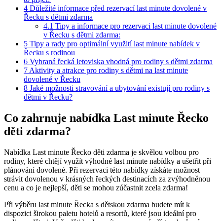
4
Důležité informace před rezervací last minute dovolené v
Řecku s dětmi zdarma
4.1
Tipy a informace pro rezervaci last minute dovolené
v Řecku s dětmi zdarma:
5
Tipy a rady pro optimální využití last minute nabídek v
Řecku s rodinou
6
Vybraná řecká letoviska vhodná pro rodiny s dětmi zdarma
7
Aktivity a atrakce pro rodiny s dětmi na last minute
dovolené v Řecku
8
Jaké možnosti stravování a ubytování existují pro rodiny s
dětmi v Řecku?
Co zahrnuje nabídka Last minute Řecko
děti zdarma?
Nabídka Last minute Řecko děti zdarma je skvělou volbou pro
rodiny, které chtějí využít výhodné last minute nabídky a ušetřit při
plánování dovolené. Při rezervaci této nabídky získáte možnost
strávit dovolenou v krásných řeckých destinacích za zvýhodněnou
cenu a co je nejlepší, děti se mohou zúčastnit zcela zdarma!
Při výběru last minute Řecka s dětskou zdarma budete mít k
dispozici širokou paletu hotelů a resortů, které jsou ideální pro