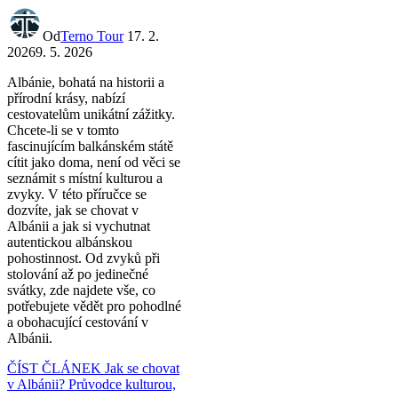
Od
Terno Tour
17. 2.
2026
9. 5. 2026
Albánie, bohatá na historii a
přírodní krásy, nabízí
cestovatelům unikátní zážitky.
Chcete-li se v tomto
fascinujícím balkánském státě
cítit jako doma, není od věci se
seznámit s místní kulturou a
zvyky. V této příručce se
dozvíte, jak se chovat v
Albánii a jak si vychutnat
autentickou albánskou
pohostinnost. Od zvyků při
stolování až po jedinečné
svátky, zde najdete vše, co
potřebujete vědět pro pohodlné
a obohacující cestování v
Albánii.
ČÍST ČLÁNEK
Jak se chovat
v Albánii? Průvodce kulturou,