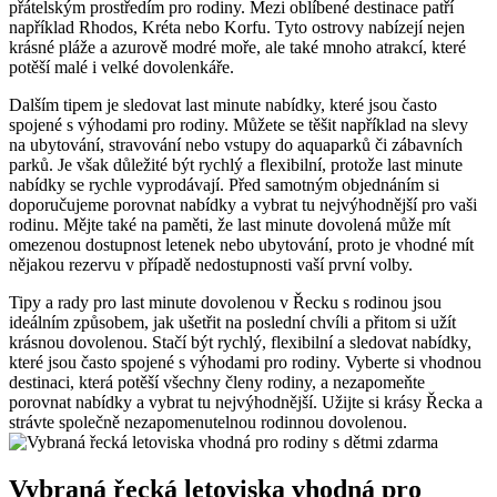
přátelským prostředím pro rodiny. Mezi oblíbené destinace patří
například Rhodos, Kréta nebo Korfu. Tyto ostrovy nabízejí nejen
krásné pláže a azurově modré moře, ale také mnoho atrakcí, které
potěší malé i velké dovolenkáře.
Dalším tipem je sledovat last minute nabídky, které jsou často
spojené s výhodami pro rodiny. Můžete se těšit například na slevy
na ubytování, stravování nebo vstupy do aquaparků či zábavních
parků. Je však důležité být rychlý a flexibilní, protože last minute
nabídky se rychle vyprodávají. Před samotným objednáním si
doporučujeme porovnat nabídky a vybrat tu nejvýhodnější pro vaši
rodinu. Mějte také na paměti, že last minute dovolená může mít
omezenou dostupnost letenek nebo ubytování, proto je vhodné mít
nějakou rezervu v případě nedostupnosti vaší první volby.
Tipy a rady pro last minute dovolenou v Řecku s rodinou jsou
ideálním způsobem, jak ušetřit na poslední chvíli a přitom si užít
krásnou dovolenou. Stačí být rychlý, flexibilní a sledovat nabídky,
které jsou často spojené s výhodami pro rodiny. Vyberte si vhodnou
destinaci, která potěší všechny členy rodiny, a nezapomeňte
porovnat nabídky a vybrat tu nejvýhodnější. Užijte si krásy Řecka a
strávte společně nezapomenutelnou rodinnou dovolenou.
Vybraná řecká letoviska vhodná pro