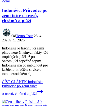
Indonésie: Průvodce po
zemi tisíce ostrovů,
chrámů a pláží
Od
Terno Tour
28. 4.
2026
9. 5. 2026
Indonésie je fascinující zemí
plnou neuvěřitelných fakty. Od
tropických pláží až po
ohromující sopečné sopky,
Indonésie má co nabídnout pro
každého. Přečtěte si více o
tomto exotickém ráji!
ČÍST ČLÁNEK
Indonésie:
Průvodce po zemi tisíce
ostrovů, chrámů a pláží