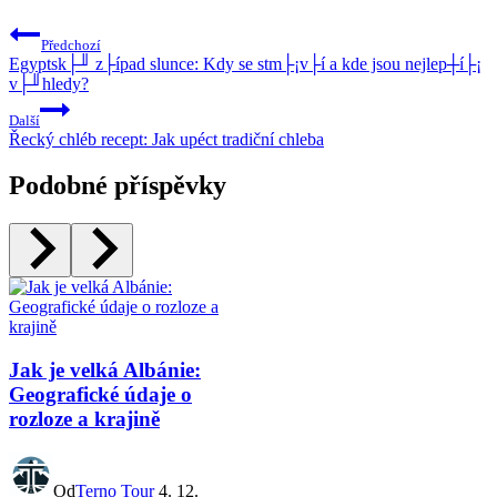
Předchozí
Egyptsk├╜ z├ípad slunce: Kdy se stm├¡v├í a kde jsou nejlep┼í├¡
v├╜hledy?
Další
Řecký chléb recept: Jak upéct tradiční chleba
Podobné příspěvky
Jak je velká Albánie:
Geografické údaje o
rozloze a krajině
Od
Terno Tour
4. 12.