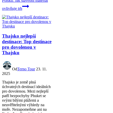
Polsku: Jak stavební materiál
ovlivňuje trh
Thajsko nejlepší
destinace: Top destinace
pro dovolenou v
Thajsku
Od
Terno Tour
23. 11.
2025
Thajsko je země plná
úchvatných destinací ideálních
pro dovolenou. Mezi nejlepší
patří bezpochyby Phuket se
svými bílými plážemi a
neuvěřitelnými výhledy na
moře. Nezapomeňme ani na