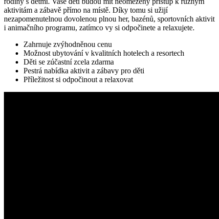
rodiny s dětmi. Vaše děti budou mít neomezený přístup k různým
aktivitám a zábavě přímo na místě. Díky tomu si užijí
nezapomenutelnou dovolenou plnou her, bazénů, sportovních aktivit
i animačního programu, zatímco vy si odpočinete a relaxujete.
Zahrnuje zvýhodněnou cenu
Možnost ubytování v kvalitních hotelech a resortech
Děti se zúčastní zcela zdarma
Pestrá nabídka aktivit a zábavy pro děti
Příležitost si odpočinout a relaxovat