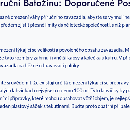
říruční Batožinu: Doporučené P
psané omezení váhy příručního zavazadla, abyste se vyhnuli n
si předem zjistit přesné limity dané letecké společnosti, s níž 
mezení týkající se velikosti a povoleného obsahu zavazadla. 
e tyto rozměry zahrnují i vnější kapsy a kolečka u kufru. V př
avazadla na běžné odbavovací pultíky.
ité si uvědomit, že existují určitá omezení týkající se přeprav
lých lahvičkách nejvýše o objemu 100 ml. Tyto lahvičky by p
ními přípravky, které mohou obsahovat větší objem, je nejlep
jeden plastový sáček s tekutinami. Buďte proto opatrní při bal