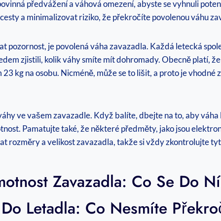
i povinná předvážení a váhová omezení, abyste se vyhnuli pot
cesty a minimalizovat riziko, že překročíte povolenou váhu za
at pozornost, je povolená váha zavazadla. Každá letecká spol
ředem zjistili, kolik váhy smíte mít dohromady. Obecně platí, 
23 kg na osobu. Nicméně, může se to lišit, a proto je vhodné z
váhy ve vašem zavazadle. Když balíte, dbejte na to, aby váha 
ost. Pamatujte také, že některé předměty, jako jsou elektroni
 rozměry a velikost zavazadla, takže si vždy zkontrolujte t
motnost Zavazadla: Co Se Do Ní
Do Letadla: Co Nesmíte Překroč