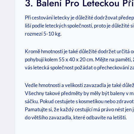
3. Balení Pro Leteckou P
Při cestování letecky je důležité dodržovat přede
liší podle leteckých společností, proto je důležité 
rozmezí 5-10 kg.
Kromě hmotnosti je také důležité dodržet určitá o
pohybují kolem 55 x 40 x 20 cm. Mějte na paměti, ž
vás letecká společnost požádat o přecheckování z
Vedle hmotnosti a velikosti zavazadla je také důlež
Všechny takové předměty by měly být baleny v ma
sáčku. Pokud cestujete s kosmetikou nebo zdravot
Pamatujte si, že každý cestující má právo nést jen 
do většího zavazadla, které odbavíte na letišti.