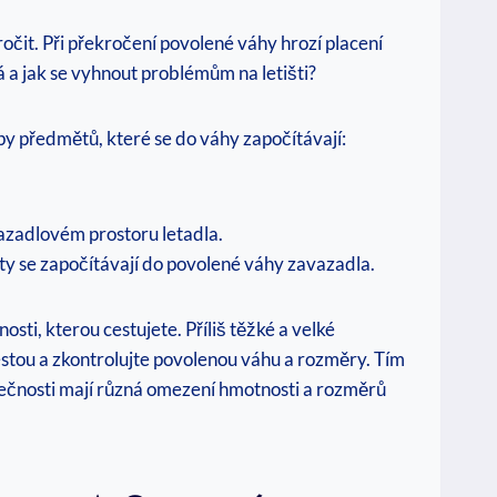
očit. Při překročení povolené váhy hrozí placení
 a jak se vyhnout problémům na letišti?
y předmětů, které se do váhy započítávají:
azadlovém prostoru letadla.
ty se započítávají do povolené váhy zavazadla.
ti, kterou cestujete. Příliš těžké a velké
cestou a zkontrolujte povolenou váhu a rozměry. Tím
lečnosti mají různá omezení hmotnosti a rozměrů