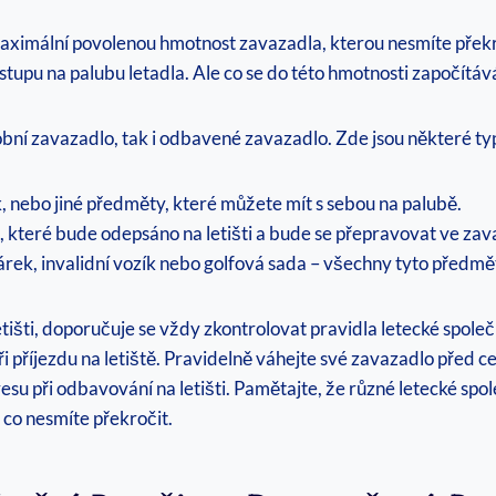
 maximální povolenou hmotnost zavazadla, kterou nesmíte překr
pu na palubu letadla. Ale co se do této hmotnosti započítává
bní zavazadlo, tak i odbavené zavazadlo. Zde jsou některé typ
 nebo jiné předměty, které můžete mít s sebou na palubě.
 které bude odepsáno na letišti a bude se přepravovat ve zav
rek, invalidní vozík nebo golfová sada – všechny tyto předmě
šti, doporučuje se vždy zkontrolovat pravidla letecké společnos
i příjezdu na letiště. Pravidelně váhejte své zavazadlo před 
u při odbavování na letišti. Pamětajte, že různé letecké spo
 co nesmíte překročit.