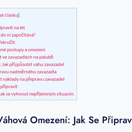
ah článku
]
pravit na let
do ní započítává?
řekročit
čené postupy a omezení
t ve zavazadlech na palubě
: Jak přizpůsobit váhu zavazadel
epravu nadměrného zavazadla
at náklady na přepravu zavazadel
 připravit
Jak se vyhnout nepříjemným situacím
Váhová Omezení: Jak Se Připrav