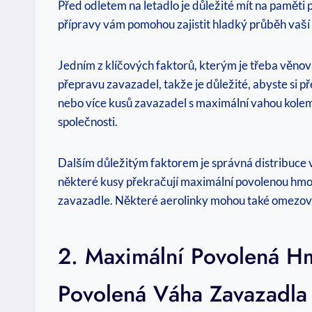
Před odletem na letadlo je důležité mít na pamět
přípravy vám pomohou zajistit hladký průběh vaší 
Jedním z klíčových faktorů, kterým je třeba věnov
přepravu zavazadel, takže je důležité, abyste si p
nebo více kusů zavazadel s maximální vahou kolem 
společnosti.
Dalším důležitým faktorem je správná distribuce 
některé kusy překračují maximální povolenou hmotn
zavazadle. Některé aerolinky mohou také omezovat
2. Maximální Povolená H
Povolená Váha Zavazadla 