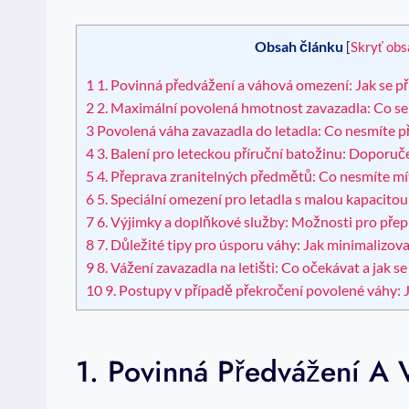
Obsah článku
[
Skryť obs
1
1. Povinná předvážení a váhová omezení: Jak se při
2
2. Maximální povolená hmotnost zavazadla: Co se 
3
Povolená váha zavazadla do letadla: Co nesmíte p
4
3. Balení pro leteckou příruční batožinu: Doporu
5
4. Přeprava zranitelných předmětů: Co nesmíte mí
6
5. Speciální omezení pro letadla s malou kapacitou
7
6. Výjimky a doplňkové služby: Možnosti pro př
8
7. Důležité tipy pro úsporu váhy: Jak minimalizov
9
8. Vážení zavazadla na letišti: Co očekávat a jak se
10
9. Postupy v případě překročení povolené váhy: 
1. Povinná Předvážení A 