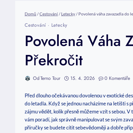
Domů
/
Cestování
/
Letecky
/
Povolená váha zavazadla do le
Cestování
·
Letecky
Povolená Váha Z
Překročit
Od
Terno Tour
15. 4. 2026
0 Komentáře
Před dlouho očekávanou dovolenou v exotické desti
do letadla. Když se jednou nacházíme na letišti s 
zájmu vědět, kolik přesně můžeme vzít s sebou. V 
vám poradí, jak správně manipulovat se svým zava
příručky se budete cítit sebevědoměji a dobře připr