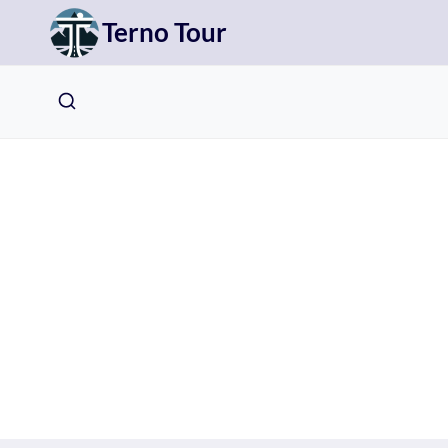
Přeskočit
Terno Tour
na
obsah