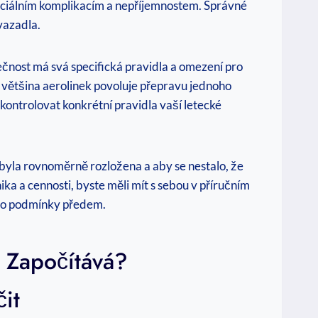
enciálním komplikacím a nepříjemnostem. Správné
vazadla.
ečnost má svá specifická pravidla a omezení pro
že většina aerolinek povoluje přepravu jednoho
kontrolovat konkrétní pravidla vaší letecké
byla rovnoměrně rozložena a aby se nestalo, že
ka a cennosti, byste měli mít s sebou v příručním
yto podmínky předem.
 Započítává?
it