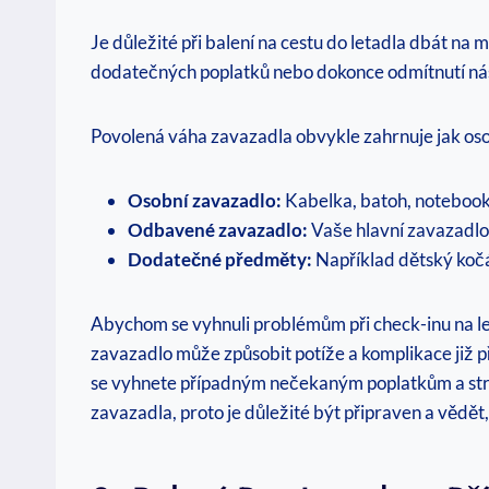
Je důležité při balení na cestu do letadla dbát na
dodatečných poplatků nebo dokonce odmítnutí nástu
Povolená váha zavazadla obvykle zahrnuje jak oso
Osobní zavazadlo:
Kabelka, batoh, notebook,
Odbavené zavazadlo:
Vaše hlavní zavazadlo,
Dodatečné předměty:
Například dětský kočá
Abychom se vyhnuli problémům při check-inu na leti
zavazadlo může způsobit potíže a komplikace již př
se vyhnete případným nečekaným poplatkům a stres
zavazadla, proto je důležité být připraven a vědět,