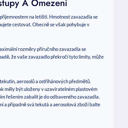
ostupy A Omezení
epříjemnostem na letišti. Hmotnost zavazadla se
plánujete cestovat. Obecně se však pohybuje v
Maximální rozměry příručního zavazadla se
ípadě, že vaše zavazadlo překročí tyto limity, může
y tekutin, aerosolů a ostříhánových předmětů.
ak měly být uloženy v uzavíratelném plastovém
ším řešením zabalit je do odbaveného zavazadla.
ení a případně svá tekutá a aerosolová zboží balte