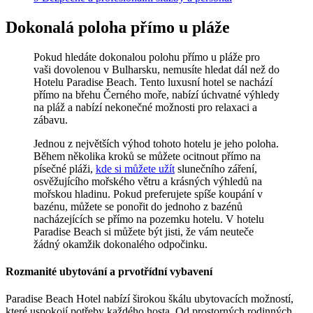
Dokonalá poloha přímo u pláže
Pokud hledáte dokonalou polohu přímo u pláže pro
vaši dovolenou v Bulharsku, nemusíte hledat dál než do
Hotelu Paradise Beach. Tento luxusní hotel se nachází
přímo na břehu Černého moře, nabízí úchvatné výhledy
na pláž a nabízí nekonečné možnosti pro relaxaci a
zábavu.
Jednou z největších výhod tohoto hotelu je jeho poloha.
Během několika kroků se můžete ocitnout přímo na
písečné pláži,
kde si můžete užít
slunečního záření,
osvěžujícího mořského větru a krásných výhledů na
mořskou hladinu. Pokud preferujete spíše koupání v
bazénu, můžete se ponořit do jednoho z bazénů
nacházejících se přímo na pozemku hotelu. V hotelu
Paradise Beach si můžete být jisti, že vám neuteče
žádný okamžik dokonalého odpočinku.
Rozmanité ubytování a prvotřídní vybavení
Paradise Beach Hotel nabízí širokou škálu ubytovacích možností,
které uspokojí potřeby každého hosta. Od prostorných rodinných