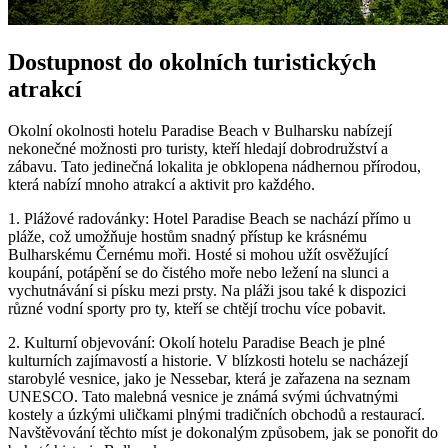
Dostupnost do okolních turistických
atrakcí
Okolní okolnosti hotelu Paradise Beach v Bulharsku nabízejí
nekonečné možnosti pro turisty, kteří hledají dobrodružství a
zábavu. Tato jedinečná lokalita je obklopena nádhernou přírodou,
která nabízí mnoho atrakcí a aktivit pro každého.
1. Plážové radovánky: Hotel Paradise Beach se nachází přímo u
pláže, což umožňuje hostům snadný přístup ke krásnému
Bulharskému Černému moři. Hosté si mohou užít osvěžující
koupání, potápění se do čistého moře nebo ležení na slunci a
vychutnávání si písku mezi prsty. Na pláži jsou také k dispozici
různé vodní sporty pro ty, kteří se chtějí trochu více pobavit.
2. Kulturní objevování: Okolí hotelu Paradise Beach je plné
kulturních zajímavostí a historie. V blízkosti hotelu se nacházejí
starobylé vesnice, jako je Nessebar, která je zařazena na seznam
UNESCO. Tato malebná vesnice je známá svými úchvatnými
kostely a úzkými uličkami plnými tradičních obchodů a restaurací.
Navštěvování těchto míst je dokonalým způsobem, jak se ponořit do