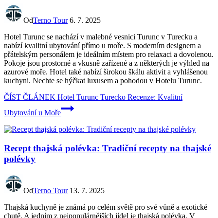
Od
Terno Tour
6. 7. 2025
Hotel Turunc se nachází v malebné vesnici Turunc v Turecku a
nabízí kvalitní ubytování přímo u moře. S moderním designem a
přátelským personálem je ideálním místem pro relaxaci a dovolenou.
Pokoje jsou prostorné a vkusně zařízené a z některých je výhled na
azurové moře. Hotel také nabízí širokou škálu aktivit a vyhlášenou
kuchyni. Nechte se hýčkat luxusem a pohodou v Hotelu Turunc.
ČÍST ČLÁNEK
Hotel Turunc Turecko Recenze: Kvalitní
Ubytování u Moře
Recept thajská polévka: Tradiční recepty na thajské
polévky
Od
Terno Tour
13. 7. 2025
Thajská kuchyně je známá po celém světě pro své vůně a exotické
chutě. A jedním z nejpopulárnějších jídel je thajská polévka. V