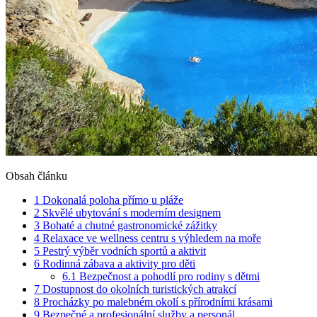
Obsah článku
1
Dokonalá poloha přímo u pláže
2
Skvělé ubytování s moderním designem
3
Bohaté a chutné gastronomické zážitky
4
Relaxace ve wellness centru s výhledem na moře
5
Pestrý výběr vodních sportů a aktivit
6
Rodinná zábava a aktivity pro děti
6.1
Bezpečnost a pohodlí pro rodiny s dětmi
7
Dostupnost do okolních turistických atrakcí
8
Procházky po malebném okolí s přírodními krásami
9
Bezpečné a profesionální služby a personál