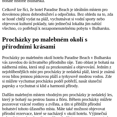
bohaté historie Bulharska.
Celkově lze říci, že hotel Paradise Beach je ideálním místem pro
dovolenou plnou dobrodružství a odpočinku. Bez ohledu na to, zda
se hosté chtějí vydat na pláž, vychutnávat si vodní sporty nebo
objevovat kulturní poklady, tato jedinečná lokalita jim nabízí
všechno, co potřebují k nezapomenutelnému pobytu v Bulharsku.
Procházky po malebném okolí s
přírodními krásami
Procházky po malebném okolí hotelu Paradise Beach v Bulharsku
vás zavedou do úchvatného přírodního ráje. Tato oblast je bohatá na
nádherná místa, která stojí za prozkoumání a objevování. Jedním z
nejoblíbenějších míst pro procházky je nedaleká pláž, která je známá
svou bílou jemnou pískovou pláží a tyrkysově modrou vodou. Zde
si můžete vychutnat procházku podél pobřeží, nasát sluneční
paprsky a vychutnat si klid a harmonii přírody.
Dalším malebným místem vhodným pro procházky je nedaleký les,
který je bohatý na pestrou faunu a flóru. Během procházky můžete
pozorovat vzácné rostliny a zvířata, a tím si přiblížit přírodní
bohatství tohoto úžasného místa. Máte také možnost objevovat
přírodní rezervace, které se nacházejí v okolí hotelu. Výjimečná