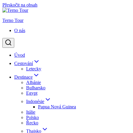
Přeskočit na obsah
Terno Tour
O nás
Úvod
Cestování
Letecky
Destinace
Albánie
Bulharsko
Egypt
Indonésie
Papua Nová Guinea
Itálie
Polsko
Řecko
Thajsko