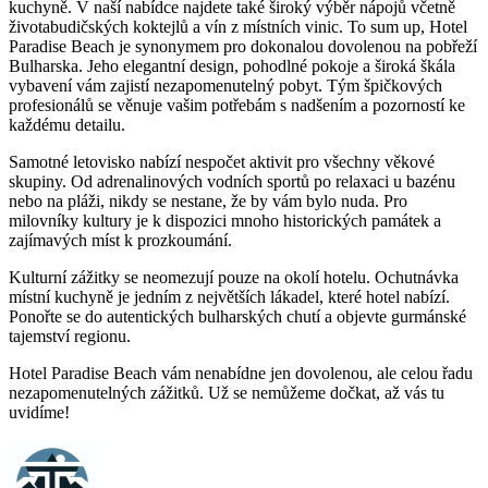
kuchyně. V naší nabídce najdete také široký výběr nápojů včetně
životabudičských koktejlů a vín z místních vinic. To sum up, Hotel
Paradise Beach je synonymem pro dokonalou dovolenou na pobřeží
Bulharska. Jeho elegantní design, pohodlné pokoje a široká škála
vybavení vám zajistí nezapomenutelný pobyt. Tým špičkových
profesionálů se věnuje vašim potřebám s nadšením a pozorností ke
každému detailu.
Samotné letovisko nabízí nespočet aktivit pro všechny věkové
skupiny. Od adrenalinových vodních sportů po relaxaci u bazénu
nebo na pláži, nikdy se nestane, že by vám bylo nuda. Pro
milovníky kultury je k dispozici mnoho historických památek a
zajímavých míst k prozkoumání.
Kulturní zážitky se neomezují pouze na okolí hotelu. Ochutnávka
místní kuchyně je jedním z největších lákadel, které hotel nabízí.
Ponořte se do autentických bulharských chutí a objevte gurmánské
tajemství regionu.
Hotel Paradise Beach vám nenabídne jen dovolenou, ale celou řadu
nezapomenutelných zážitků. Už se nemůžeme dočkat, až vás tu
uvidíme!