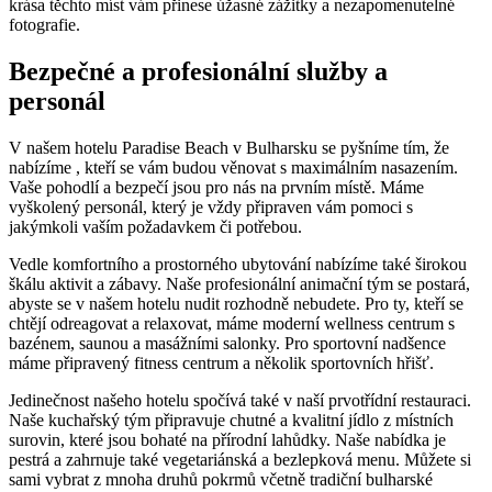
krása těchto míst vám přinese úžasné zážitky a nezapomenutelné
fotografie.
Bezpečné a profesionální služby a
personál
V našem hotelu Paradise Beach v Bulharsku se pyšníme tím, že
nabízíme , kteří se vám budou věnovat s maximálním nasazením.
Vaše pohodlí a bezpečí jsou pro nás na prvním místě. Máme
vyškolený personál, který je vždy připraven vám pomoci s
jakýmkoli vaším požadavkem či potřebou.
Vedle komfortního a prostorného ubytování nabízíme také širokou
škálu aktivit a zábavy. Naše profesionální animační tým se postará,
abyste se v našem hotelu nudit rozhodně nebudete. Pro ty, kteří se
chtějí odreagovat a relaxovat, máme moderní wellness centrum s
bazénem, saunou a masážními salonky. Pro sportovní nadšence
máme připravený fitness centrum a několik sportovních hřišť.
Jedinečnost našeho hotelu spočívá také v naší prvotřídní restauraci.
Naše kuchařský tým připravuje chutné a kvalitní jídlo z místních
surovin, které jsou bohaté na přírodní lahůdky. Naše nabídka je
pestrá a zahrnuje také vegetariánská a bezlepková menu. Můžete si
sami vybrat z mnoha druhů pokrmů včetně tradiční bulharské