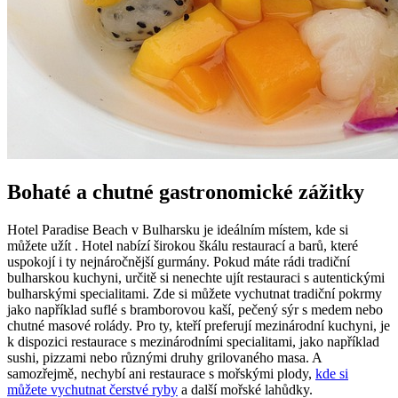
Bohaté a chutné gastronomické zážitky
Hotel Paradise Beach v Bulharsku je ideálním místem, kde si
můžete užít . Hotel nabízí širokou škálu restaurací a barů, které
uspokojí i ty nejnáročnější gurmány. Pokud máte rádi tradiční
bulharskou kuchyni, určitě si nenechte ujít restauraci s autentickými
bulharskými specialitami. Zde si můžete vychutnat tradiční pokrmy
jako například suflé s bramborovou kaší, pečený sýr s medem nebo
chutné masové rolády. Pro ty, kteří preferují mezinárodní kuchyni, je
k dispozici restaurace s mezinárodními specialitami, jako například
sushi, pizzami nebo různými druhy grilovaného masa. A
samozřejmě, nechybí ani restaurace s mořskými plody,
kde si
můžete vychutnat čerstvé ryby
a další mořské lahůdky.