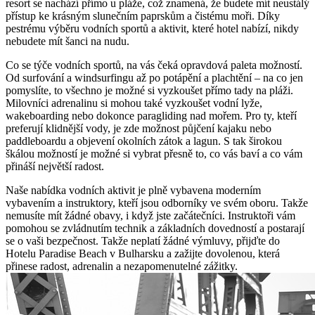
resort se nachází přímo u pláže, což znamená, že budete mít neustálý
přístup ke krásným slunečním paprskům a čistému moři. Díky
pestrému výběru vodních sportů a aktivit, které hotel nabízí, nikdy
nebudete mít šanci na nudu.
Co se týče vodních sportů, na vás čeká opravdová paleta možností.
Od surfování a windsurfingu až po potápění a plachtění – na co jen
pomyslíte, to všechno je možné si vyzkoušet přímo tady na pláži.
Milovníci adrenalinu si mohou také vyzkoušet vodní lyže,
wakeboarding nebo dokonce paragliding nad mořem. Pro ty, kteří
preferují klidnější vody, je zde možnost půjčení kajaku nebo
paddleboardu a objevení okolních zátok a lagun. S tak širokou
škálou možností je možné si vybrat přesně to, co vás baví a co vám
přináší největší radost.
Naše nabídka vodních aktivit je plně vybavena moderním
vybavením a instruktory, kteří jsou odborníky ve svém oboru. Takže
nemusíte mít žádné obavy, i když jste začátečníci. Instruktoři vám
pomohou se zvládnutím technik a základních dovedností a postarají
se o vaši bezpečnost. Takže neplatí žádné výmluvy, přijďte do
Hotelu Paradise Beach v Bulharsku a zažijte dovolenou, která
přinese radost, adrenalin a nezapomenutelné zážitky.