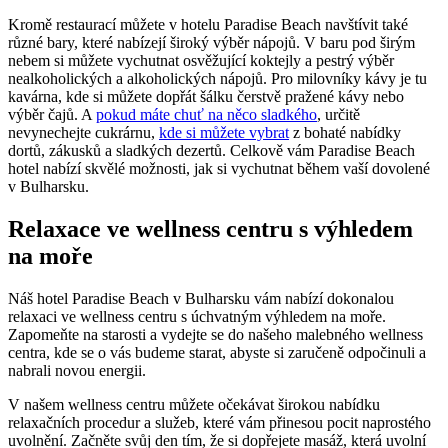
Kromě restaurací můžete v hotelu Paradise Beach navštívit také
různé bary, které nabízejí široký výběr nápojů. V baru pod širým
nebem si můžete vychutnat osvěžující koktejly a pestrý výběr
nealkoholických a alkoholických nápojů. Pro milovníky kávy je tu
kavárna, kde si můžete dopřát šálku čerstvě pražené kávy nebo
výběr čajů. A
pokud máte chuť na něco sladkého
, určitě
nevynechejte cukrárnu,
kde si můžete vybrat
z bohaté nabídky
dortů, zákusků a sladkých dezertů. Celkově vám Paradise Beach
hotel nabízí skvělé možnosti, jak si vychutnat během vaší dovolené
v Bulharsku.
Relaxace ve wellness centru s výhledem
na moře
Náš hotel Paradise Beach v Bulharsku vám nabízí dokonalou
relaxaci ve wellness centru s úchvatným výhledem na moře.
Zapomeňte na starosti a vydejte se do našeho malebného wellness
centra, kde se o vás budeme starat, abyste si zaručeně odpočinuli a
nabrali novou energii.
V našem wellness centru můžete očekávat širokou nabídku
relaxačních procedur a služeb, které vám přinesou pocit naprostého
uvolnění. Začněte svůj den tím, že si dopřejete masáž, která uvolní