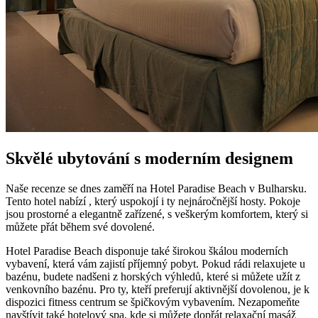
Skvělé ubytování s moderním designem
Naše recenze se dnes zaměří na Hotel Paradise Beach v Bulharsku.
Tento hotel nabízí , který uspokojí i ty nejnáročnější hosty. Pokoje
jsou prostorné a elegantně zařízené, s veškerým komfortem, který si
můžete přát během své dovolené.
Hotel Paradise Beach disponuje také širokou škálou moderních
vybavení, která vám zajistí příjemný pobyt. Pokud rádi relaxujete u
bazénu, budete nadšeni z horských výhledů, které si můžete užít z
venkovního bazénu. Pro ty, kteří preferují aktivnější dovolenou, je k
dispozici fitness centrum se špičkovým vybavením. Nezapomeňte
navštívit také hotelový spa, kde si můžete dopřát relaxační masáž