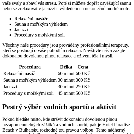
vaše svaly a zbaví vás stresu. Poté si můžete dopřát osvěžující saunu
nebo se zrelaxovat v jacuzzi s výhledem na nekonečné modré moře.
Relaxační masáže
Sauna s mořským výhledem
Jacuzzi
Procedury s mořskými soli
Všechny naše procedury jsou prováděny profesionálními terapeuty,
kteří se postarají o vaše pohodlí a relaxaci. Navštivte nás a zažijte
dokonalou dovolenou plnou relaxace a oživení těla i mysli.
Procedura
Délka
Cena
Relaxační masáž
60 minut
600 Kč
Sauna s mořským výhledem
30 minut
300 Kč
Jacuzzi
30 minut
250 Kč
Procedury s mořskými soli
45 minut
500 Kč
Pestrý výběr vodních sportů a aktivit
Pokud hledáte místo, kde strávit dokonalou dovolenou plnou
nezapomenutelných zážitků a vodních sportů, pak je Hotel Paradise
Beach v Bulharsku rozhodně tou pravou volbou. Tento nádherný