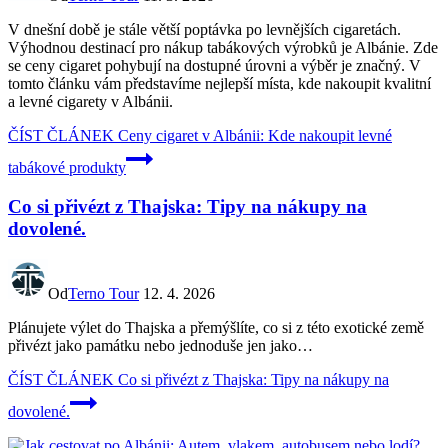
V dnešní době je stále větší poptávka po levnějších cigaretách.
Výhodnou destinací pro nákup tabákových výrobků je Albánie. Zde
se ceny cigaret pohybují na dostupné úrovni a výběr je značný. V
tomto článku vám představíme nejlepší místa, kde nakoupit kvalitní
a levné cigarety v Albánii.
ČÍST ČLÁNEK
Ceny cigaret v Albánii: Kde nakoupit levné
tabákové produkty
Co si přivézt z Thajska: Tipy na nákupy na
dovolené.
Od
Terno Tour
12. 4. 2026
Plánujete výlet do Thajska a přemýšlíte, co si z této exotické země
přivézt jako památku nebo jednoduše jen jako…
ČÍST ČLÁNEK
Co si přivézt z Thajska: Tipy na nákupy na
dovolené.