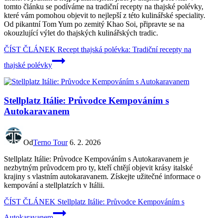
tomto článku se podíváme na tradiční recepty na thajské polévky,
které vám pomohou objevit to nejlepší z této kulinářské speciality.
Od pikantní Tom Yum po zemitý Khao Soi, připravte se na
okouzlující výlet do thajských kulinářských tradic.
ČÍST ČLÁNEK
Recept thajská polévka: Tradiční recepty na
thajské polévky
Stellplatz Itálie: Průvodce Kempováním s
Autokaravanem
Od
Terno Tour
6. 2. 2026
Stellplatz Itálie: Průvodce Kempováním s Autokaravanem je
nezbytným průvodcem pro ty, kteří chtějí objevit krásy italské
krajiny s vlastním autokaravanem. Získejte užitečné informace o
kempování a stellplatzích v Itálii.
ČÍST ČLÁNEK
Stellplatz Itálie: Průvodce Kempováním s
Autokaravanem