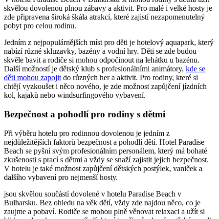
skvělou dovolenou plnou zábavy a aktivit. Pro malé i velké hosty je
zde připravena široká škála atrakcí, které zajistí nezapomenutelný
pobyt pro celou rodinu.
Jedním z nejpopulárnějších míst pro děti je hotelový aquapark, který
nabízí různé skluzavky, bazény a vodní hry. Děti se zde budou
skvěle bavit a rodiče si mohou odpočinout na lehátku u bazénu.
Další možností je dětský klub s profesionálními animátory,
kde se
děti mohou zapojit
do různých her a aktivit. Pro rodiny, které si
chtějí vyzkoušet i něco nového, je zde možnost zapůjčení jízdních
kol, kajaků nebo windsurfingového vybavení.
Bezpečnost a pohodlí pro rodiny s dětmi
Při výběru hotelu pro rodinnou dovolenou je jedním z
nejdůležitějších faktorů bezpečnost a pohodlí dětí. Hotel Paradise
Beach se pyšní svým profesionálním personálem, který má bohaté
zkušenosti s prací s dětmi a vždy se snaží zajistit jejich bezpečnost.
V hotelu je také možnost zapůjčení dětských postýlek, vaniček a
dalšího vybavení pro nejmenší hosty.
jsou skvělou součástí dovolené v hotelu Paradise Beach v
Bulharsku. Bez ohledu na věk dětí, vždy zde najdou něco, co je
zaujme a pobaví. Rodiče se mohou plně věnovat relaxaci a užít si