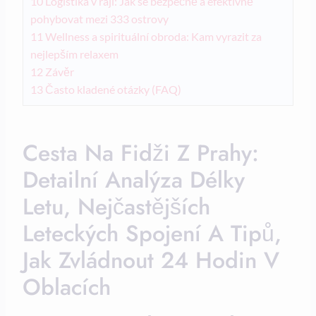
10
Logistika v ráji: Jak se bezpečně a efektivně
pohybovat mezi 333 ostrovy
11
Wellness a spirituální obroda: Kam vyrazit za
nejlepším relaxem
12
Závěr
13
Často kladené otázky (FAQ)
Cesta Na Fidži Z Prahy:
Detailní Analýza Délky
Letu, Nejčastějších
Leteckých Spojení A Tipů,
Jak Zvládnout 24 Hodin V
Oblacích