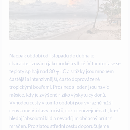
Naopak období od listopadu do dubna je
charakterizováno jako horké a vlhké. V tomto čase se
teploty šplhají nad 30 ┬░C a srážky jsou mnohem
častější a intenzivnější, často doprovázené
tropickými bouřemi. Prosinec a leden jsou navíc
měsíce, kdy je zvýšené riziko výskytu cyklonů.
Výhodou cesty v tomto období jsou výrazně nižší
ceny a menší davy turistů, což ocení zejména ti, kteří
hledají absolutní klid a nevadí jim občasný průtrž
mračen. Pro zlatou střední cestu doporučujeme