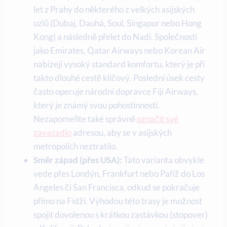
let z Prahy do některého z velkých asijských
uzlů (Dubaj, Dauhá, Soul, Singapur nebo Hong
Kong) a následně přelet do Nadi. Společnosti
jako Emirates, Qatar Airways nebo Korean Air
nabízejí vysoký standard komfortu, který je při
takto dlouhé cestě klíčový. Poslední úsek cesty
často operuje národní dopravce Fiji Airways,
který je známý svou pohostinností.
Nezapomeňte také správně
označit své
zavazadlo
adresou, aby se v asijských
metropolích neztratilo.
Směr západ (přes USA):
Tato varianta obvykle
vede přes Londýn, Frankfurt nebo Paříž do Los
Angeles či San Francisca, odkud se pokračuje
přímo na Fidži. Výhodou této trasy je možnost
spojit dovolenou s krátkou zastávkou (stopover)