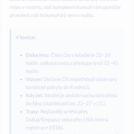
relax v resortu, náš komplexní manuál vám pomůže
proměnit váš tichomořský sen v realitu.
V kostce:
Doba letu:
Čistý čas v letadle je 22–26
hodin, celková cesta s přestupy trvá 32–45
hodin.
Vízum:
Občané ČR nepotřebují vízum pro
turistické pobyty do 4 měsíců.
Kdy jet:
Ideální je období sucha od května
do října (stabilní počasí, 22–27 ┬░C).
Trasy:
Nejčastěji se létá přes
Dubaj/Singapur nebo přes USA (nutná
registrace ESTA).