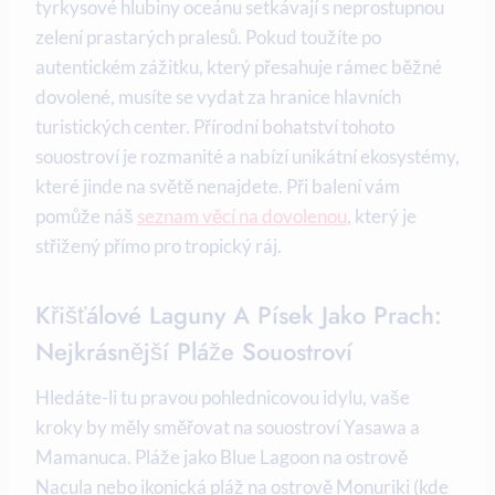
tyrkysové hlubiny oceánu setkávají s neprostupnou
zelení prastarých pralesů. Pokud toužíte po
autentickém zážitku, který přesahuje rámec běžné
dovolené, musíte se vydat za hranice hlavních
turistických center. Přírodní bohatství tohoto
souostroví je rozmanité a nabízí unikátní ekosystémy,
které jinde na světě nenajdete. Při balení vám
pomůže náš
seznam věcí na dovolenou
, který je
střižený přímo pro tropický ráj.
Křišťálové Laguny A Písek Jako Prach:
Nejkrásnější Pláže Souostroví
Hledáte-li tu pravou pohlednicovou idylu, vaše
kroky by měly směřovat na souostroví Yasawa a
Mamanuca. Pláže jako Blue Lagoon na ostrově
Nacula nebo ikonická pláž na ostrově Monuriki (kde