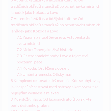
tradičních obřadů a tanců až po ochutnávku místních
lahůdek jako Kokoda a Lovo
7
Autentické zážitky a fidžijská kultura: Od
tradičních obřadů a tanců až po ochutnávku místních
lahůdek jako Kokoda a Lovo
7.1
Yaqona a rituál Sevusevu: Vstupenka do
světa místních
7.2
Meke: Tanec jako živá historie
7.3
Gastronomické hody: Lovo a tajemství
podzemní pece
7.4
Kokoda: Osvěžení z oceánu
7.5
Umění a řemesla: Otisky masi
8
Komplexní cestovatelský manuál: Kde se ubytovat,
jak bezpečně cestovat mezi ostrovy a kam vyrazit za
nejlepším wellness a relaxací
9
Kde složit hlavu: Od luxusních atolů po skryté
perly deštného pralesa