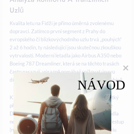
Uzlů
Kvalita letu na Fidži je přímo úměrná zvolenému
dopravci. Zatímco první segment z Prahy do
evropského či blízkovýchodního uzlu trvá „pouhých“
2 až 6 hodin, ty následující jsou skutečnou zkouškou
vytrvalosti. Moderní letadla jako Airbus A350 nebo
Boeing 787 Dreamliner, která se na těchto trasách
často nasazují, výrazně pomáhají snižovat únavu
díky vyšší vlhkosti vzduchu a lepšímu tlaku v kabině.
NÁVOD
Klíčovým faktorem je délka přestupu. Příliš krátký
přestup (pod 90 minut) na obřích letištích jako je
Dubaj nebo LAX zvyšuje riziko, že vaše zavazadla
nestihnou včas přeložit. Naopak příliš dlouhý přestup
(nad 8 hodin) bez přístupu do salonku nebo hotelu