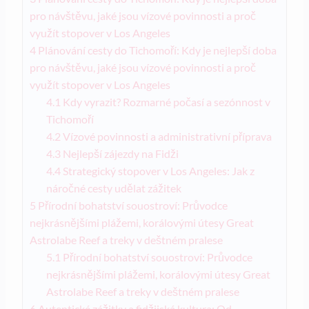
pro návštěvu, jaké jsou vízové povinnosti a proč
využít stopover v Los Angeles
4
Plánování cesty do Tichomoří: Kdy je nejlepší doba
pro návštěvu, jaké jsou vízové povinnosti a proč
využít stopover v Los Angeles
4.1
Kdy vyrazit? Rozmarné počasí a sezónnost v
Tichomoří
4.2
Vízové povinnosti a administrativní příprava
4.3
Nejlepší zájezdy na Fidži
4.4
Strategický stopover v Los Angeles: Jak z
náročné cesty udělat zážitek
5
Přírodní bohatství souostroví: Průvodce
nejkrásnějšími plážemi, korálovými útesy Great
Astrolabe Reef a treky v deštném pralese
5.1
Přírodní bohatství souostroví: Průvodce
nejkrásnějšími plážemi, korálovými útesy Great
Astrolabe Reef a treky v deštném pralese
6
Autentické zážitky a fidžijská kultura: Od