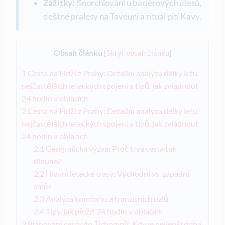
Zážitky:
Šnorchlování u bariérových útesů,
deštné pralesy na Taveuni a rituál pití Kavy.
Obsah článku
[
Skryť obsah článku
]
1
Cesta na Fidži z Prahy: Detailní analýza délky letu,
nejčastějších leteckých spojení a tipů, jak zvládnout
24 hodin v oblacích
2
Cesta na Fidži z Prahy: Detailní analýza délky letu,
nejčastějších leteckých spojení a tipů, jak zvládnout
24 hodin v oblacích
2.1
Geografická výzva: Proč trvá cesta tak
dlouho?
2.2
Hlavní letecké trasy: Východní vs. západní
směr
2.3
Analýza komfortu a tranzitních uzlů
2.4
Tipy, jak přežít 24 hodin v oblacích
3
Plánování cesty do Tichomoří: Kdy je nejlepší doba