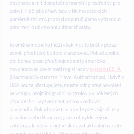
destinace a mít dostatečné finanční prostředky pro
pobyt. Fidžijské úřady jsou v těchto otázkách
poměrně striktní, proto si doporučujeme vytisknout
potvrzení o ubytování a itinerář cesty.
Kromě samotného Fidži však musíte brát v potaz i
země, přes které budete tranzitovat. Pokud zvolíte
oblíbenou trasu přes Spojené státy americké,
nevyhnete se povinnosti registrace v
systému ESTA
(Electronic System for Travel Authorization). I když v
USA pouze přestupujete, musíte mít platné povolení
ke vstupu, projít imigrační kontrolou a v některých
případech si i vyzvednout a znovu odbavit
zavazadla. Pokud vaše trasa vede přes asijské uzly
jako Soul nebo Hongkong, víza obvykle nejsou
potřeba, ale vždy je nutné sledovat aktuální tranzitní
pravidla daných letišť. Nezapomeňte také