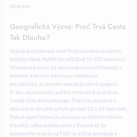
přepravy.
Geografická Výzva: Proč Trvá Cesta
Tak Dlouho?
Vzdušná vzdálenost mezi Prahou a mezinárodním
letištěm Nadi (NAN) činí přibližně 16 500 kilometrů.
Vzhledem k tomu, že neexistuje komerční letadlo s
doletem, které by tuto trasu zvládlo bez
mezipřistání, a zároveň neexistuje přímé spojení z
Prahy, musí cestující počítat minimálně se dvěma,
častěji však třemi přestupy. Čistý čas strávený v
oblacích se obvykle pohybuje mezi 22 a 26 hodinami.
Pokud započítáme čas strávený na letištích během
tranzitů, celková doba cesty z Ruzyně až do
hotelového resortu na Fidži se běžně pohybuje v