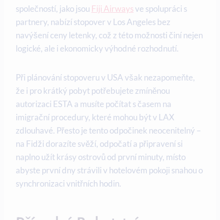
společností, jako jsou
Fiji Airways
ve spolupráci s
partnery, nabízí stopover v Los Angeles bez
navýšení ceny letenky, což z této možnosti činí nejen
logické, ale i ekonomicky výhodné rozhodnutí.
Při plánování stopoveru v USA však nezapomeňte,
že i pro krátký pobyt potřebujete zmíněnou
autorizaci ESTA a musíte počítat s časem na
imigrační procedury, které mohou být v LAX
zdlouhavé. Přesto je tento odpočinek neocenitelný –
na Fidži dorazíte svěží, odpočatí a připravení si
naplno užít krásy ostrovů od první minuty, místo
abyste první dny strávili v hotelovém pokoji snahou o
synchronizaci vnitřních hodin.