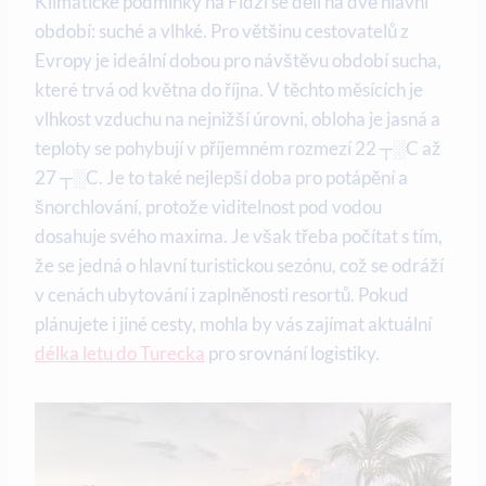
Klimatické podmínky na Fidži se dělí na dvě hlavní
období: suché a vlhké. Pro většinu cestovatelů z
Evropy je ideální dobou pro návštěvu období sucha,
které trvá od května do října. V těchto měsících je
vlhkost vzduchu na nejnižší úrovni, obloha je jasná a
teploty se pohybují v příjemném rozmezí 22 ┬░C až
27 ┬░C. Je to také nejlepší doba pro potápění a
šnorchlování, protože viditelnost pod vodou
dosahuje svého maxima. Je však třeba počítat s tím,
že se jedná o hlavní turistickou sezónu, což se odráží
v cenách ubytování i zaplněnosti resortů. Pokud
plánujete i jiné cesty, mohla by vás zajímat aktuální
délka letu do Turecka
pro srovnání logistiky.