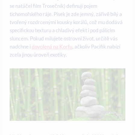
se natáčel film Trosečník) definují pojem
tichomořského ráje. Písek je zde jemný, zářivě bílý a
tvořený rozdrcenými kousky korálů, což mu dodává
specifickou texturu a chladivý efekt i pod pálícím
sluncem. Pokud milujete ostrovní život, určitě vás
nadchne i
dovolená na Korfu
, ačkoliv Pacifik nabízí
zcela jinou úroveň exotiky.