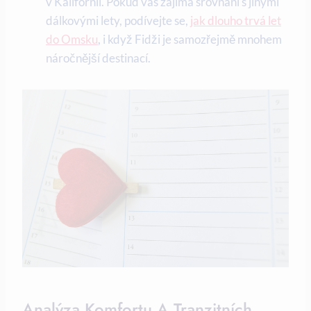
v Kalifornii. Pokud vás zajímá srovnání s jinými
dálkovými lety, podívejte se,
jak dlouho trvá let
do Omsku
, i když Fidži je samozřejmě mnohem
náročnější destinací.
Analýza Komfortu A Tranzitních