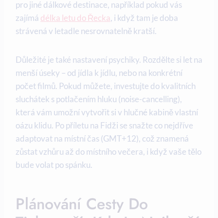
pro jiné dálkové destinace, například pokud vás
zajímá
délka letu do Řecka
, i když tam je doba
strávená v letadle nesrovnatelně kratší.
Důležité je také nastavení psychiky. Rozdělte si let na
menší úseky – od jídla k jídlu, nebo na konkrétní
počet filmů. Pokud můžete, investujte do kvalitních
sluchátek s potlačením hluku (noise-cancelling),
která vám umožní vytvořit si v hlučné kabině vlastní
oázu klidu. Po příletu na Fidži se snažte co nejdříve
adaptovat na místní čas (GMT+12), což znamená
zůstat vzhůru až do místního večera, i když vaše tělo
bude volat po spánku.
Plánování Cesty Do