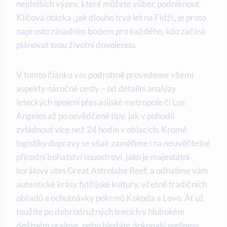
nejdelších výzev, které můžete vůbec podniknout.
Klíčová otázka „jak dlouho trvá let na Fidži„ je proto
naprosto zásadním bodem pro každého, kdo začíná
plánovat svou životní dovolenou.
V tomto článku vás podrobně provedeme všemi
aspekty náročné cesty – od detailní analýzy
leteckých spojení přes asijské metropole či Los
Angeles až po osvědčené tipy, jak v pohodlí
zvládnout více než 24 hodin v oblacích. Kromě
logistiky dopravy se však zaměříme i na neuvěřitelné
přírodní bohatství souostroví, jako je majestátní
korálový útes Great Astrolabe Reef, a odhalíme vám
autentické krásy fidžijské kultury, včetně tradičních
obřadů a ochutnávky pokrmů Kokoda a Lovo. Ať už
toužíte po dobrodružných trecích v hlubokém
deštném pralese, nebo hledáte dokonalý wellness