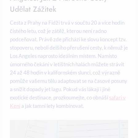
Udělat Zážitek
Cesta z Prahy na Fidži trvá v součtu 20 a více hodin
čistého letu, což je zátěž, kterou není radno
podceňovat. Právě zde přichází ke slovu koncept tzv.
stopoveru, neboli delšího přerušení cesty, k němuž je
Los Angeles naprosto ideálním místem. Namísto
úmorného čekání v letištních halách můžete strávit
24 až 48 hodin v kalifornském slunci, což výrazně
pomůže vašemu tělu adaptovat se na časové posuny
a snížit dopady jet lagu. Pokud vás lákají i jiné
exotické destinace, prozkoumejte, co obnáší
safari v
Keni
a jak tamní lety kombinovat.