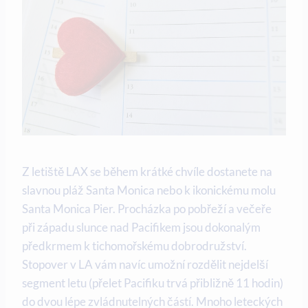
Z letiště LAX se během krátké chvíle dostanete na
slavnou pláž Santa Monica nebo k ikonickému molu
Santa Monica Pier. Procházka po pobřeží a večeře
při západu slunce nad Pacifikem jsou dokonalým
předkrmem k tichomořskému dobrodružství.
Stopover v LA vám navíc umožní rozdělit nejdelší
segment letu (přelet Pacifiku trvá přibližně 11 hodin)
do dvou lépe zvládnutelných částí. Mnoho leteckých