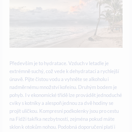
Především je to hydratace. Vzduch v letadle je
extrémně suchý, což vede k dehydrataci a rychlejší
únavě. Pijte čistou vodu a vyhněte se alkoholu i
nadměrnému množství kofeinu. Druhým bodem je
pohyb. I v ekonomické třídě lze provádět jednoduché
cviky s kotníky a alespoň jednou za dvě hodiny se
projít uličkou. Kompresní podkolenky jsou pro cestu
na Fidži takřka nezbytností, zejména pokud máte
sklon k otokům nohou. Podobná doporučení platí i