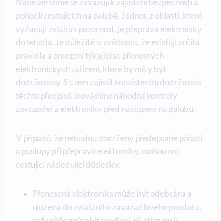
Naše aerolinie se zavazují k zajištění bezpečnosti a
pohodlí cestujících na palubě. Jednou z oblastí, které
vyžadují zvláštní pozornost, je přeprava elektroniky
do letadla. Je důležité si uvědomit, že existují určitá
pravidla a omezení týkající se přenosných
elektronických zařízení, které by měly být
dodržovány. S cílem zajistit konzistentní dodržování
těchto předpisů provádíme náhodné kontroly
zavazadel a elektroniky před nástupem na palubu.
V případě, že nebudou dodrženy předepsané pořadí
a postupy při přepravě elektroniky, mohou mít
cestující následující důsledky:
Přenesená elektronika může být odebrána a
uložena do zvláštního zavazadlového prostoru,
což může způsobit prodlení při přístupu k