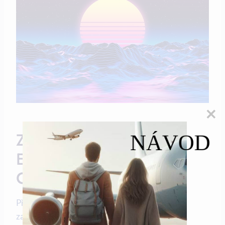
Zranitelné Součásti
NÁVOD
Elektroniky A Jak Je
Chránit Při Přepravě
Přeprava elektroniky, zejména elektronických
zařízení jako jsou notebooky, telefony a tablety,