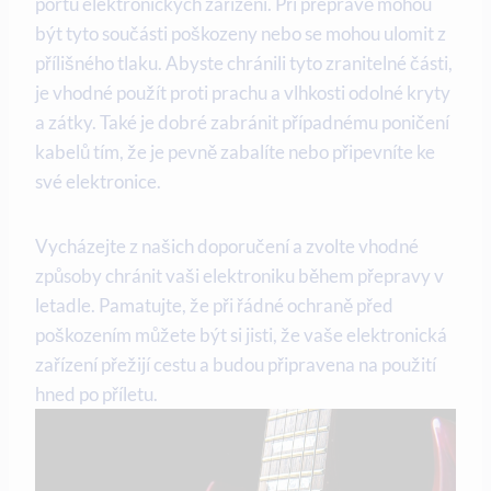
portů elektronických zařízení. Při přepravě mohou
být tyto součásti poškozeny nebo se mohou ulomit z
přílišného tlaku. Abyste chránili tyto zranitelné části,
je vhodné použít proti prachu a vlhkosti odolné kryty
a zátky. Také je dobré zabránit případnému poničení
kabelů tím, že je pevně zabalíte nebo připevníte ke
své elektronice.
Vycházejte z našich doporučení a zvolte vhodné
způsoby chránit vaši elektroniku během přepravy v
letadle. Pamatujte, že při řádné ochraně před
poškozením můžete být si jisti, že vaše elektronická
zařízení přežijí cestu a budou připravena na použití
hned po příletu.