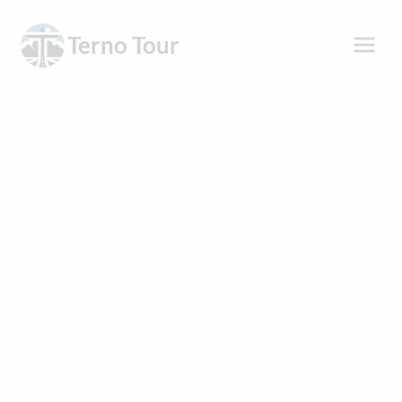
Přeskočit
na
Terno Tour
obsah