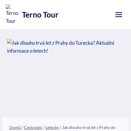
Přeskočit
na
Terno Tour
obsah
Domů
/
Cestování
/
Letecky
/
Jak dlouho trvá let z Prahy do