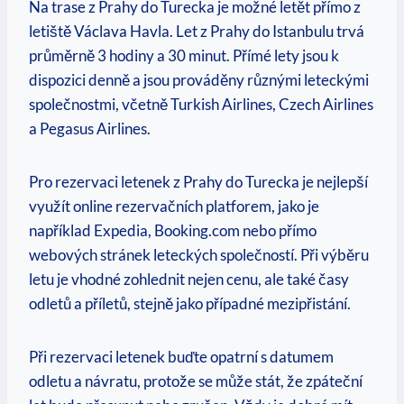
Na trase z Prahy do Turecka je možné letět přímo z
letiště Václava Havla. Let z Prahy do Istanbulu trvá
průměrně 3 hodiny a 30 minut. Přímé lety jsou k
dispozici denně a jsou prováděny různými leteckými
společnostmi, včetně Turkish Airlines, Czech Airlines
a Pegasus Airlines.
Pro rezervaci letenek z Prahy do Turecka je nejlepší
využít online rezervačních platforem, jako je
například Expedia, Booking.com nebo přímo
webových stránek leteckých společností. Při výběru
letu je vhodné zohlednit nejen cenu, ale také časy
odletů a příletů, stejně jako případné mezipřistání.
Při rezervaci letenek buďte opatrní s datumem
odletu a návratu, protože se může stát, že zpáteční