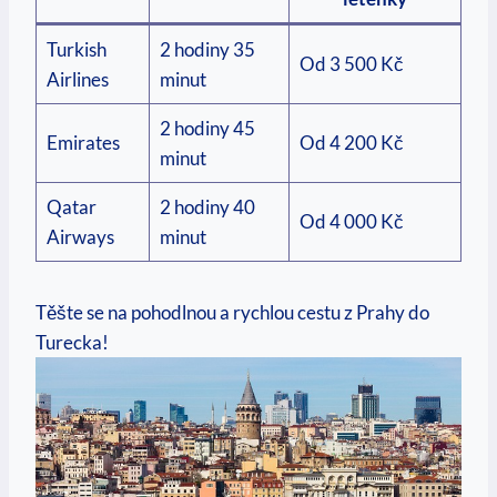
Turkish
2 hodiny 35
Od 3 500 Kč
Airlines
minut
2 hodiny 45
Emirates
Od 4 200 Kč
minut
Qatar
2 hodiny 40
Od 4 000 Kč
Airways
minut
Těšte se na pohodlnou a rychlou cestu z Prahy do
Turecka!