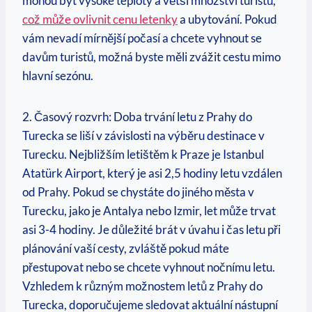
mohou být vysoké teploty a větší množství turistů,
což může ovlivnit cenu letenky
a ubytování. Pokud
vám nevadí mírnější počasí a chcete vyhnout se
davům turistů, možná byste měli zvážit cestu mimo
hlavní sezónu.
2. Časový rozvrh: Doba trvání letu z Prahy do
Turecka se liší v závislosti na výběru destinace v
Turecku. Nejbližším letištěm k Praze je Istanbul
Atatürk Airport, který je asi 2,5 hodiny letu vzdálen
od Prahy. Pokud se chystáte do jiného města v
Turecku, jako je Antalya nebo Izmir, let může trvat
asi 3-4 hodiny. Je důležité brát v úvahu i čas letu při
plánování vaší cesty, zvláště pokud máte
přestupovat nebo se chcete vyhnout nočnímu letu.
Vzhledem k různým možnostem letů z Prahy do
Turecka, doporučujeme sledovat aktuální nástupní