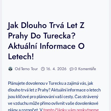
Jak Dlouho Trvá Let Z
Prahy Do Turecka?
Aktuální Informace O
Letech!
Od
Terno Tour
16. 4. 2026
0 Komentáře
Plánujete dovolenou v Turecku a zajímá vás, jak
dlouho trvá let z Prahy? Aktuální informace o letech
jsou klíčové pro plánování vaší cesty. Čas strávený
ve vzduchu může přímo ovlivnit vaše dovolenkové
plány a rozpočet. V
tomto článku vám poskytneme