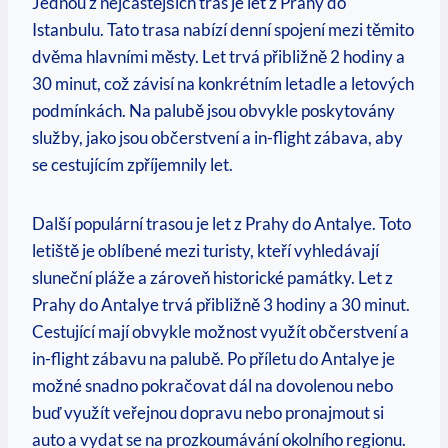
Jednou z nejčastějších tras je let z Prahy do
Istanbulu. Tato trasa nabízí denní spojení mezi těmito
dvěma hlavními městy. Let trvá přibližně 2 hodiny a
30 minut, což závisí na konkrétním letadle a letových
podmínkách. Na palubě jsou obvykle poskytovány
služby, jako jsou občerstvení a in-flight zábava, aby
se cestujícím zpříjemnily let.
Další populární trasou je let z Prahy do Antalye. Toto
letiště je oblíbené mezi turisty, kteří vyhledávají
sluneční pláže a zároveň historické památky. Let z
Prahy do Antalye trvá přibližně 3 hodiny a 30 minut.
Cestující mají obvykle možnost využít občerstvení a
in-flight zábavu na palubě. Po příletu do Antalye je
možné snadno pokračovat dál na dovolenou nebo
buď využít veřejnou dopravu nebo pronajmout si
auto a vydat se na prozkoumávání okolního regionu.