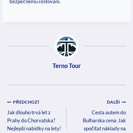
bezpečnému cestování.
Terno Tour
Navigace
PŘEDCHOZÍ
DALŠÍ
Pro
Jak dlouho trvá let z
Cesta autem do
Prahy do Chorvatska?
Bulharska cena: Jak
Příspěvek
Nejlepší nabídky na lety!
spočítat náklady na