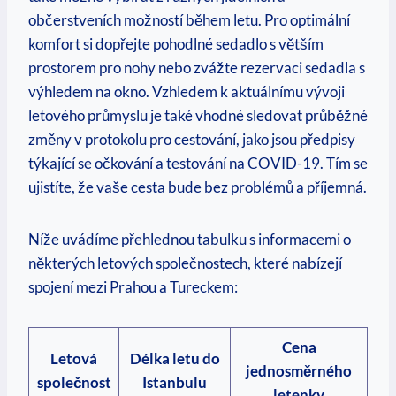
občerstveních možností během letu. Pro optimální
komfort si dopřejte pohodlné sedadlo s větším
prostorem pro nohy nebo zvážte rezervaci sedadla s
výhledem na okno. Vzhledem k aktuálnímu vývoji
letového průmyslu je také vhodné sledovat průběžné
změny v protokolu pro cestování, jako jsou předpisy
týkající se očkování a testování na COVID-19. Tím se
ujistíte, že vaše cesta bude bez problémů a příjemná.
Níže uvádíme přehlednou tabulku s informacemi o
některých letových společnostech, které nabízejí
spojení mezi Prahou a Tureckem:
Cena
Letová
Délka letu do
jednosměrného
společnost
Istanbulu
letenky