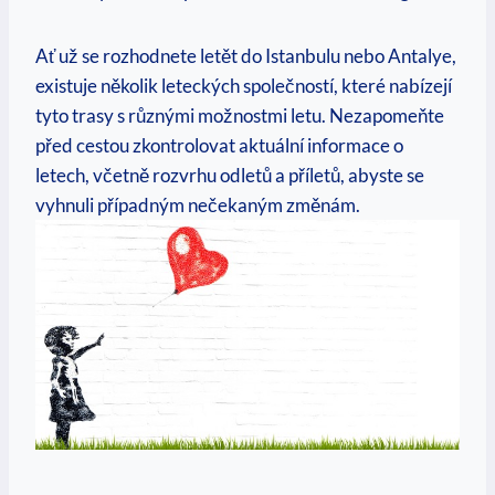
Ať už se rozhodnete letět do Istanbulu nebo Antalye,
existuje několik leteckých společností, které nabízejí
tyto trasy s různými možnostmi letu. Nezapomeňte
před cestou zkontrolovat aktuální informace o
letech, včetně rozvrhu odletů a příletů, abyste se
vyhnuli případným nečekaným změnám.