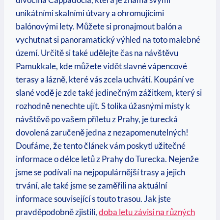
unikátními skalními útvary a ohromujícími
balónovými lety. Můžete si pronajmout balón a
vychutnat si panoramatický výhled na toto malebné
území. Určitě si také udělejte čas na návštěvu
Pamukkale, kde můžete vidět slavné vápencové
terasy a lázně, které vás zcela uchvátí. Koupání ve
slané vodě je zde také jedinečným zážitkem, který si
rozhodně nenechte ujít. S tolika úžasnými místy k
návštěvě po vašem příletu z Prahy, je turecká
dovolená zaručeně jedna z nezapomenutelných!
Doufáme, že tento článek vám poskytl užitečné
informace o délce letů z Prahy do Turecka. Nejenže
jsme se podívali na nejpopulárnější trasy a jejich
trvání, ale také jsme se zaměřili na aktuální
informace související s touto trasou. Jak jste
pravděpodobně zjistili,
doba letu závisí na různých