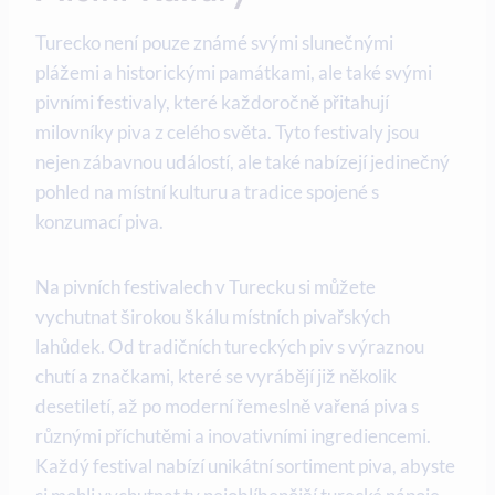
Turecko není pouze známé svými slunečnými
plážemi a historickými památkami, ale také svými
pivními festivaly, které každoročně přitahují
milovníky piva z celého světa. Tyto festivaly jsou
nejen zábavnou událostí, ale také nabízejí jedinečný
pohled na místní kulturu a tradice spojené s
konzumací piva.
Na pivních festivalech v Turecku si můžete
vychutnat širokou škálu místních pivařských
lahůdek. Od tradičních tureckých piv s výraznou
chutí a značkami, které se vyrábějí již několik
desetiletí, až po moderní řemeslně vařená piva s
různými příchutěmi a inovativními ingrediencemi.
Každý festival nabízí unikátní sortiment piva, abyste