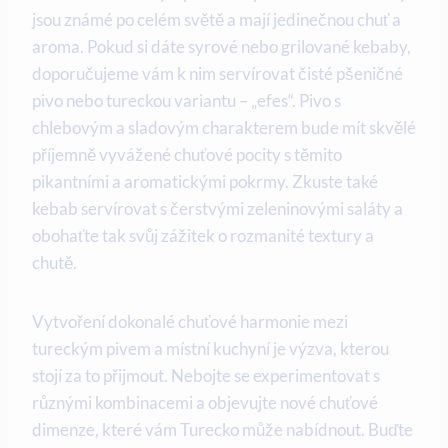
jsou známé po celém světě a mají jedinečnou chuť a
aroma. Pokud si dáte syrové nebo grilované kebaby,
doporučujeme vám k nim servírovat čisté pšeničné
pivo nebo tureckou variantu – „efes“. Pivo s
chlebovým a sladovým charakterem bude mít skvělé
příjemně vyvážené chuťové pocity s těmito
pikantními a aromatickými pokrmy. Zkuste také
kebab servírovat s čerstvými zeleninovými saláty a
obohaťte tak svůj zážitek o rozmanité textury a
chutě.
Vytvoření dokonalé chuťové harmonie mezi
tureckým pivem a místní kuchyní je výzva, kterou
stojí za to přijmout. Nebojte se experimentovat s
různými kombinacemi a objevujte nové chuťové
dimenze, které vám Turecko může nabídnout. Buďte