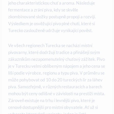
jeho charakteristickou chuť a aroma. Následuje
fermentace a zrání piva, kdy se skvěle
zkombinované složky postupně propojí a rozvíjí.
Výsledkem je osvěžující pivo plné chuti, které si
Turecko zaslouženě udržuje vynikající pověst.
Ve všech regionech Turecka se nachází místní
pivovarny, které dodržují tradice a přinášejí svým
zákazníkům nezapomenutelný chuťový zážitek. Pivo
je v Turecku velmi oblíbeným nápojem a jeho cena se
liší podle výrobce, regionu a typu piva. V průměru se
může pohybovat od 10 do 20 tureckých lir za láhev
piva. Samozřejmě, v různých restauracích a barech
mohou být ceny odlišné v závislosti na prestiži místa.
Zároveň existuje na trhu i levnější pivo, které je
cenově dostupnější pro místní obyvatele. Ať už si