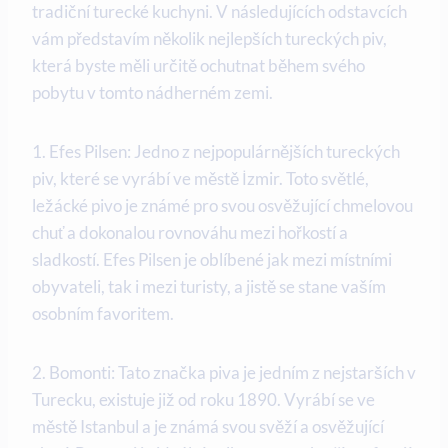
tradiční turecké kuchyni. V následujících odstavcích
vám představím několik nejlepších tureckých piv,
která byste měli určitě ochutnat během svého
pobytu v tomto nádherném zemi.
1. Efes Pilsen: Jedno z nejpopulárnějších tureckých
piv, které se vyrábí ve městě İzmir. Toto světlé,
ležácké pivo je známé pro svou osvěžující chmelovou
chuť a dokonalou rovnováhu mezi hořkostí a
sladkostí. Efes Pilsen je oblíbené jak mezi místními
obyvateli, tak i mezi turisty, a jistě se stane vaším
osobním favoritem.
2. Bomonti: Tato značka piva je jedním z nejstarších v
Turecku, existuje již od roku 1890. Vyrábí se ve
městě Istanbul a je známá svou svěží a osvěžující