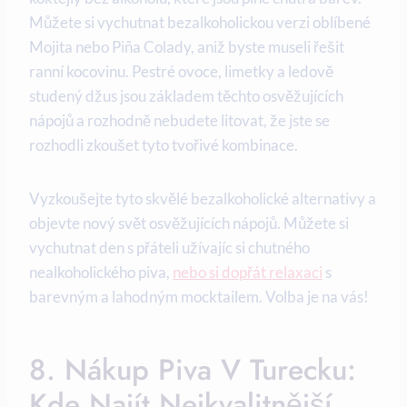
Můžete si vychutnat bezalkoholickou verzi oblíbené
Mojita nebo Piña Colady, aniž byste museli řešit
ranní kocovinu. Pestré ovoce, limetky a ledově
studený džus jsou základem těchto osvěžujících
nápojů a rozhodně nebudete litovat, že jste se
rozhodli zkoušet tyto tvořivé kombinace.
Vyzkoušejte tyto skvělé bezalkoholické alternativy a
objevte nový svět osvěžujících nápojů. Můžete si
vychutnat den s přáteli užívajíc si chutného
nealkoholického piva,
nebo si dopřát relaxaci
s
barevným a lahodným mocktailem. Volba je na vás!
8. Nákup Piva V Turecku:
Kde Najít Nejkvalitnější