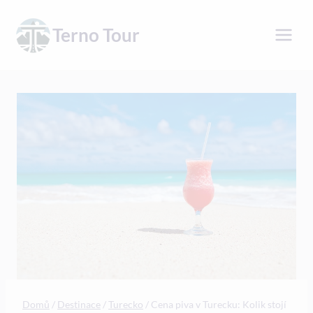
Přeskočit
na
Terno Tour
obsah
Domů
/
Destinace
/
Turecko
/
Cena piva v Turecku: Kolik stojí