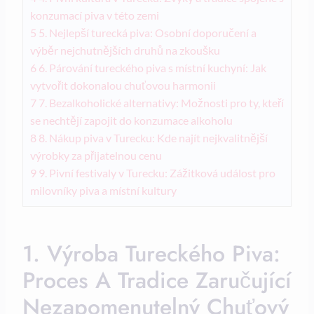
konzumací piva v této zemi
5
5. Nejlepší turecká piva: Osobní doporučení a
výběr nejchutnějších druhů na zkoušku
6
6. Párování tureckého piva s místní kuchyní: Jak
vytvořit dokonalou chuťovou harmonii
7
7. Bezalkoholické alternativy: Možnosti pro ty, kteří
se nechtějí zapojit do konzumace alkoholu
8
8. Nákup piva v Turecku: Kde najít nejkvalitnější
výrobky za přijatelnou cenu
9
9. Pivní festivaly v Turecku: Zážitková událost pro
milovníky piva a místní kultury
1. Výroba Tureckého Piva:
Proces A Tradice Zaručující
Nezapomenutelný Chuťový