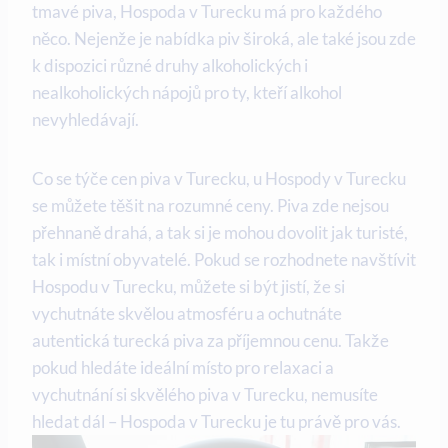
tmavé piva, Hospoda v Turecku má pro každého
něco. Nejenže je nabídka piv široká, ale také jsou zde
k dispozici různé druhy alkoholických i
nealkoholických nápojů pro ty, kteří alkohol
nevyhledávají.
Co se týče cen piva v Turecku, u Hospody v Turecku
se můžete těšit na rozumné ceny. Piva zde nejsou
přehnaně drahá, a tak si je mohou dovolit jak turisté,
tak i místní obyvatelé. Pokud se rozhodnete navštívit
Hospodu v Turecku, můžete si být jistí, že si
vychutnáte skvělou atmosféru a ochutnáte
autentická turecká piva za příjemnou cenu. Takže
pokud hledáte ideální místo pro relaxaci a
vychutnání si skvělého piva v Turecku, nemusíte
hledat dál – Hospoda v Turecku je tu právě pro vás.