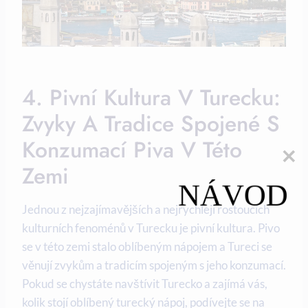
4. Pivní Kultura V Turecku:
Zvyky A Tradice Spojené S
Konzumací Piva V Této
Zemi
NÁVOD
Jednou z nejzajímavějších a nejrychleji rostoucích
kulturních fenoménů v Turecku je pivní kultura. Pivo
se v této zemi stalo oblíbeným nápojem a Tureci se
věnují zvykům a tradicím spojeným s jeho konzumací.
Pokud se chystáte navštívit Turecko a zajímá vás,
kolik stojí oblíbený turecký nápoj, podívejte se na