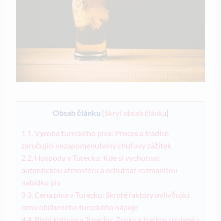
Obsah článku
[
Skryť obsah článku
]
1
1. Výroba tureckého piva: Proces a tradice
zaručující nezapomenutelný chuťový zážitek
2
2. Hospoda v Turecku: Kde si vychutnat
autentickou atmosféru a ochutnat rozmanitou
nabídku piv
3
3. Cena piva v Turecku: Skryté faktory ovlivňující
cenu oblíbeného tureckého nápoje
4
4. Pivní kultura v Turecku: Zvyky a tradice spojené s