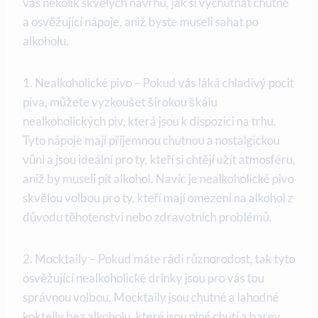
vás několik skvělých návrhů, jak si vychutnat chutné
a osvěžující nápoje, aniž byste museli sahat po
alkoholu.
1. Nealkoholické pivo – Pokud vás láká chladivý pocit
piva, můžete vyzkoušet širokou škálu
nealkoholických piv, která jsou k dispozici na trhu.
Tyto nápoje mají příjemnou chutnou a nostalgickou
vůni a jsou ideální pro ty, kteří si chtějí užít atmosféru,
aniž by museli pít alkohol. Navíc je nealkoholické pivo
skvělou volbou pro ty, kteří mají omezení na alkohol z
důvodu těhotenství nebo zdravotních problémů.
2. Mocktaily – Pokud máte rádi různorodost, tak tyto
osvěžující nealkoholické drinky jsou pro vás tou
správnou volbou. Mocktaily jsou chutné a lahodné
koktejly bez alkoholu, které jsou plné chutí a barev.