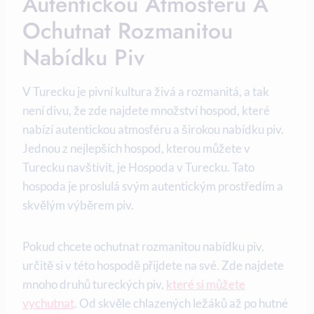
Autentickou Atmosféru A
Ochutnat Rozmanitou
Nabídku Piv
V Turecku je pivní kultura živá a rozmanitá, a tak
není divu, že zde najdete množství hospod, které
nabízí autentickou atmosféru a širokou nabídku piv.
Jednou z nejlepších hospod, kterou můžete v
Turecku navštívit, je Hospoda v Turecku. Tato
hospoda je proslulá svým autentickým prostředím a
skvělým výběrem piv.
Pokud chcete ochutnat rozmanitou nabídku piv,
určitě si v této hospodě přijdete na své. Zde najdete
mnoho druhů tureckých piv,
které si můžete
vychutnat
. Od skvěle chlazených ležáků až po hutné