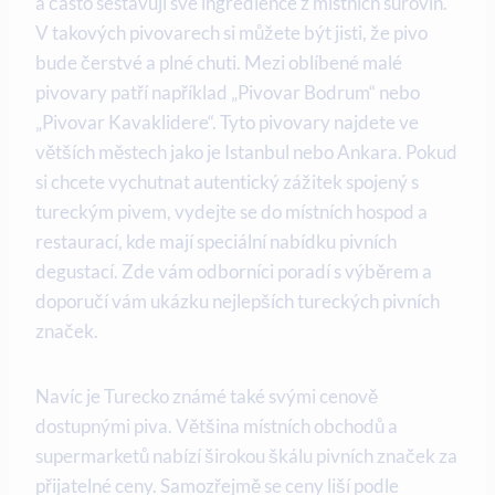
a často sestavují své ingredience z místních surovin.
V takových pivovarech si můžete být jisti, že pivo
bude čerstvé a plné chuti. Mezi oblíbené malé
pivovary patří například „Pivovar Bodrum“ nebo
„Pivovar Kavaklidere“. Tyto pivovary najdete ve
větších městech jako je Istanbul nebo Ankara. Pokud
si chcete vychutnat autentický zážitek spojený s
tureckým pivem, vydejte se do místních hospod a
restaurací, kde mají speciální nabídku pivních
degustací. Zde vám odborníci poradí s výběrem a
doporučí vám ukázku nejlepších tureckých pivních
značek.
Navíc je Turecko známé také svými cenově
dostupnými piva. Většina místních obchodů a
supermarketů nabízí širokou škálu pivních značek za
přijatelné ceny. Samozřejmě se ceny liší podle