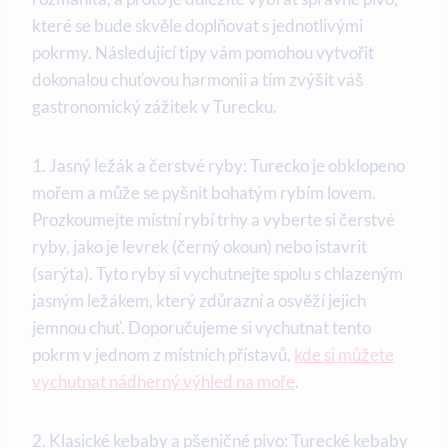
které se bude skvěle doplňovat s jednotlivými
pokrmy. Následující tipy vám pomohou vytvořit
dokonalou chuťovou harmonii a tím zvýšit váš
gastronomický zážitek v Turecku.
1. Jasný ležák a čerstvé ryby: Turecko je obklopeno
mořem a může se pyšnit bohatým rybím lovem.
Prozkoumejte místní rybí trhy a vyberte si čerstvé
ryby, jako je levrek (černý okoun) nebo istavrit
(sarýta). Tyto ryby si vychutnejte spolu s chlazeným
jasným ležákem, který zdůrazní a osvěží jejich
jemnou chuť. Doporučujeme si vychutnat tento
pokrm v jednom z místních přístavů,
kde si můžete
vychutnat nádherný výhled na moře
.
2. Klasické kebaby a pšeničné pivo: Turecké kebaby