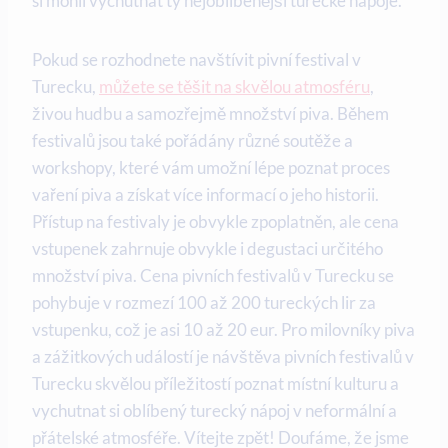
si mohli vychutnat ty nejoblíbenější turecké nápoje.
Pokud se rozhodnete navštívit pivní festival v
Turecku,
můžete se těšit na skvělou atmosféru
,
živou hudbu a samozřejmě množství piva. Během
festivalů jsou také pořádány různé soutěže a
workshopy, které vám umožní lépe poznat proces
vaření piva a získat více informací o jeho historii.
Přístup na festivaly je obvykle zpoplatněn, ale cena
vstupenek zahrnuje obvykle i degustaci určitého
množství piva. Cena pivních festivalů v Turecku se
pohybuje v rozmezí 100 až 200 tureckých lir za
vstupenku, což je asi 10 až 20 eur. Pro milovníky piva
a zážitkových událostí je návštěva pivních festivalů v
Turecku skvělou příležitostí poznat místní kulturu a
vychutnat si oblíbený turecký nápoj v neformální a
přátelské atmosféře. Vítejte zpět! Doufáme, že jsme