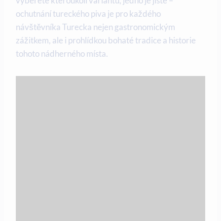
vyberete kteroukoli variantu, jedno je jisté –
ochutnání tureckého piva je pro každého
návštěvníka Turecka nejen gastronomickým
zážitkem, ale i prohlídkou bohaté tradice a historie
tohoto nádherného místa.