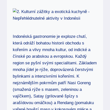
Indonéská gastronomie je exploze chutí,
která odráží bohatou historii obchodu s
kořením a vlivy mnoha kultur, od indické a
čínské po arabskou a evropskou. Každý
region se pyšní svými specialitami. Základem
mnoha jídel je rýže, doprovázená čerstvými
bylinkami a intenzivními kořeními. K
nejznámějším pokrmům patří Nasi Goreng
(smažená rýže s masem, zeleninou a
vajíčkem), Satay (grilované špízy s
arašídovou omáčkou) a Rendang (pomaluku
vařené hovězí maso v kokosovém mléce a