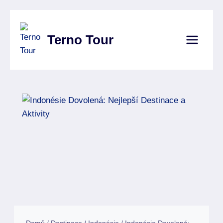
Přeskočit
na
Terno Tour
obsah