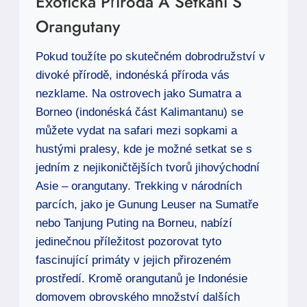
Exotická Příroda A Setkání S
Orangutany
Pokud toužíte po skutečném dobrodružství v
divoké přírodě, indonéská příroda vás
nezklame. Na ostrovech jako Sumatra a
Borneo (indonéská část Kalimantanu) se
můžete vydat na safari mezi sopkami a
hustými pralesy, kde je možné setkat se s
jedním z nejikoničtějších tvorů jihovýchodní
Asie – orangutany. Trekking v národních
parcích, jako je Gunung Leuser na Sumatře
nebo Tanjung Puting na Borneu, nabízí
jedinečnou příležitost pozorovat tyto
fascinující primáty v jejich přirozeném
prostředí. Kromě orangutanů je Indonésie
domovem obrovského množství dalších