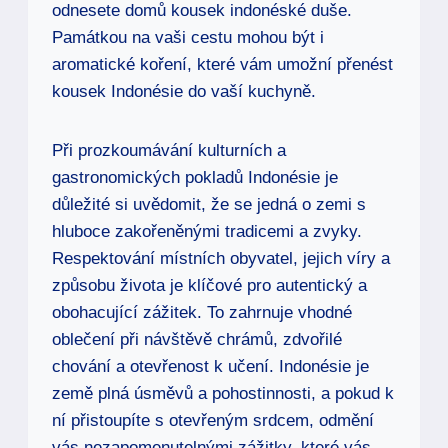
odnesete domů kousek indonéské duše.
Památkou na vaši cestu mohou být i
aromatické koření, které vám umožní přenést
kousek Indonésie do vaší kuchyně.
Při prozkoumávání kulturních a
gastronomických pokladů Indonésie je
důležité si uvědomit, že se jedná o zemi s
hluboce zakořeněnými tradicemi a zvyky.
Respektování místních obyvatel, jejich víry a
způsobu života je klíčové pro autentický a
obohacující zážitek. To zahrnuje vhodné
oblečení při návštěvě chrámů, zdvořilé
chování a otevřenost k učení. Indonésie je
země plná úsměvů a pohostinnosti, a pokud k
ní přistoupíte s otevřeným srdcem, odmění
vás nezapomenutelnými zážitky, které vás