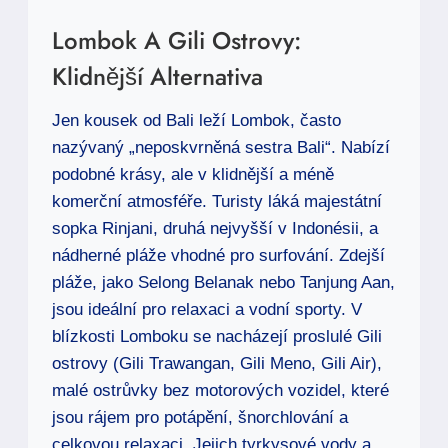
Lombok A Gili Ostrovy:
Klidnější Alternativa
Jen kousek od Bali leží Lombok, často
nazývaný „neposkvrněná sestra Bali“. Nabízí
podobné krásy, ale v klidnější a méně
komerční atmosféře. Turisty láká majestátní
sopka Rinjani, druhá nejvyšší v Indonésii, a
nádherné pláže vhodné pro surfování. Zdejší
pláže, jako Selong Belanak nebo Tanjung Aan,
jsou ideální pro relaxaci a vodní sporty. V
blízkosti Lomboku se nacházejí proslulé Gili
ostrovy (Gili Trawangan, Gili Meno, Gili Air),
malé ostrůvky bez motorových vozidel, které
jsou rájem pro potápění, šnorchlování a
celkovou relaxaci. Jejich tyrkysové vody a