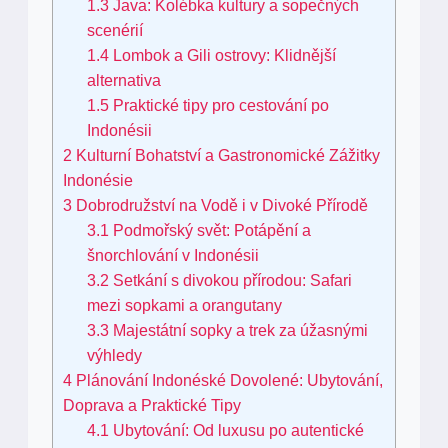
1.3
Java: Kolébka kultury a sopečných
scenérií
1.4
Lombok a Gili ostrovy: Klidnější
alternativa
1.5
Praktické tipy pro cestování po
Indonésii
2
Kulturní Bohatství a Gastronomické Zážitky
Indonésie
3
Dobrodružství na Vodě i v Divoké Přírodě
3.1
Podmořský svět: Potápění a
šnorchlování v Indonésii
3.2
Setkání s divokou přírodou: Safari
mezi sopkami a orangutany
3.3
Majestátní sopky a trek za úžasnými
výhledy
4
Plánování Indonéské Dovolené: Ubytování,
Doprava a Praktické Tipy
4.1
Ubytování: Od luxusu po autentické