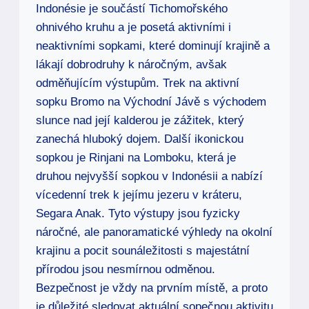
Indonésie je součástí Tichomořského
ohnivého kruhu a je posetá aktivními i
neaktivními sopkami, které dominují krajině a
lákají dobrodruhy k náročným, avšak
odměňujícím výstupům. Trek na aktivní
sopku Bromo na Východní Jávě s východem
slunce nad její kalderou je zážitek, který
zanechá hluboký dojem. Další ikonickou
sopkou je Rinjani na Lomboku, která je
druhou nejvyšší sopkou v Indonésii a nabízí
vícedenní trek k jejímu jezeru v kráteru,
Segara Anak. Tyto výstupy jsou fyzicky
náročné, ale panoramatické výhledy na okolní
krajinu a pocit sounáležitosti s majestátní
přírodou jsou nesmírnou odměnou.
Bezpečnost je vždy na prvním místě, a proto
je důležité sledovat aktuální sopečnou aktivitu