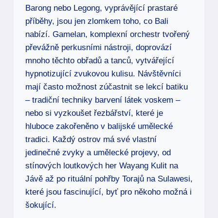
Barong nebo Legong, vyprávějící prastaré
příběhy, jsou jen zlomkem toho, co Bali
nabízí. Gamelan, komplexní orchestr tvořený
převážně perkusními nástroji, doprovází
mnoho těchto obřadů a tanců, vytvářející
hypnotizující zvukovou kulisu. Návštěvníci
mají často možnost zúčastnit se lekcí batiku
– tradiční techniky barvení látek voskem –
nebo si vyzkoušet řezbářství, které je
hluboce zakořeněno v balijské umělecké
tradici. Každý ostrov má své vlastní
jedinečné zvyky a umělecké projevy, od
stínových loutkových her Wayang Kulit na
Jávě až po rituální pohřby Torajů na Sulawesi,
které jsou fascinující, byť pro někoho možná i
šokující.