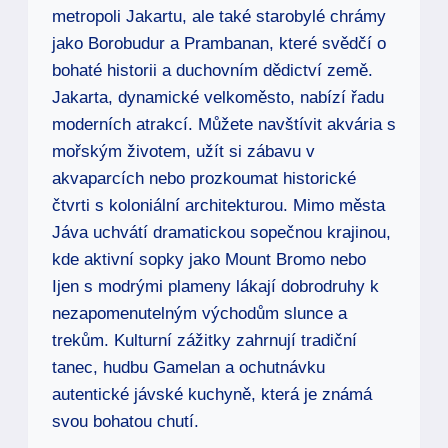
metropoli Jakartu, ale také starobylé chrámy
jako Borobudur a Prambanan, které svědčí o
bohaté historii a duchovním dědictví země.
Jakarta, dynamické velkoměsto, nabízí řadu
moderních atrakcí. Můžete navštívit akvária s
mořským životem, užít si zábavu v
akvaparcích nebo prozkoumat historické
čtvrti s koloniální architekturou. Mimo města
Jáva uchvátí dramatickou sopečnou krajinou,
kde aktivní sopky jako Mount Bromo nebo
Ijen s modrými plameny lákají dobrodruhy k
nezapomenutelným východům slunce a
trekům. Kulturní zážitky zahrnují tradiční
tanec, hudbu Gamelan a ochutnávku
autentické jávské kuchyně, která je známá
svou bohatou chutí.