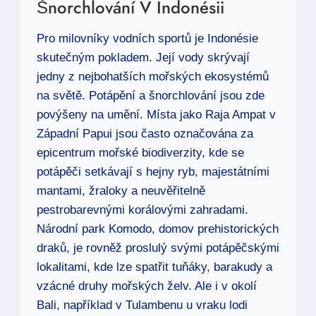
Šnorchlování V Indonésii
Pro milovníky vodních sportů je Indonésie
skutečným pokladem. Její vody skrývají
jedny z nejbohatších mořských ekosystémů
na světě. Potápění a šnorchlování jsou zde
povýšeny na umění. Místa jako Raja Ampat v
Západní Papui jsou často označována za
epicentrum mořské biodiverzity, kde se
potápěči setkávají s hejny ryb, majestátními
mantami, žraloky a neuvěřitelně
pestrobarevnými korálovými zahradami.
Národní park Komodo, domov prehistorických
draků, je rovněž proslulý svými potápěčskými
lokalitami, kde lze spatřit tuňáky, barakudy a
vzácné druhy mořských želv. Ale i v okolí
Bali, například v Tulambenu u vraku lodi