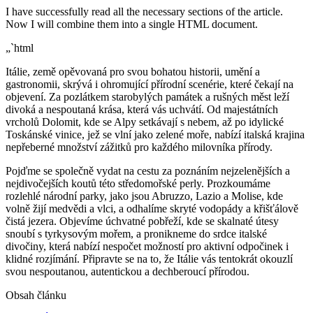
I have successfully read all the necessary sections of the article.
Now I will combine them into a single HTML document.
„`html
Itálie, země opěvovaná pro svou bohatou historii, umění a
gastronomii, skrývá i ohromující přírodní scenérie, které čekají na
objevení. Za pozlátkem starobylých památek a rušných měst leží
divoká a nespoutaná krása, která vás uchvátí. Od majestátních
vrcholů Dolomit, kde se Alpy setkávají s nebem, až po idylické
Toskánské vinice, jež se vlní jako zelené moře, nabízí italská krajina
nepřeberné množství zážitků pro každého milovníka přírody.
Pojďme se společně vydat na cestu za poznáním nejzelenějších a
nejdivočejších koutů této středomořské perly. Prozkoumáme
rozlehlé národní parky, jako jsou Abruzzo, Lazio a Molise, kde
volně žijí medvědi a vlci, a odhalíme skryté vodopády a křišťálově
čistá jezera. Objevíme úchvatné pobřeží, kde se skalnaté útesy
snoubí s tyrkysovým mořem, a pronikneme do srdce italské
divočiny, která nabízí nespočet možností pro aktivní odpočinek i
klidné rozjímání. Připravte se na to, že Itálie vás tentokrát okouzlí
svou nespoutanou, autentickou a dechberoucí přírodou.
Obsah článku