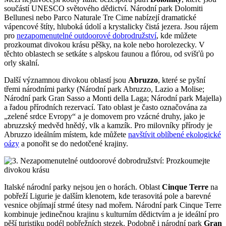
součástí UNESCO světového dědictví. Národní park Dolomiti
Bellunesi nebo Parco Naturale Tre Cime nabízejí dramatické
vápencové štíty, hluboká údolí a krystalicky čistá jezera. Jsou rájem
pro
nezapomenutelné outdoorové dobrodružství
, kde můžete
prozkoumat divokou krásu pěšky, na kole nebo horolezecky. V
těchto oblastech se setkáte s alpskou faunou a flórou, od svišťů po
orly skalní.
Další významnou divokou oblastí jsou
Abruzzo
, které se pyšní
třemi národními parky (Národní park Abruzzo, Lazio a Molise;
Národní park Gran Sasso a Monti della Laga; Národní park Majella)
a řadou přírodních rezervací. Tato oblast je často označována za
„zelené srdce Evropy“ a je domovem pro vzácné druhy, jako je
abruzzský medvěd hnědý, vlk a kamzík. Pro milovníky přírody je
Abruzzo ideálním místem, kde můžete
navštívit oblíbené ekologické
oázy
a ponořit se do nedotčené krajiny.
Italské národní parky nejsou jen o horách. Oblast
Cinque Terre
na
pobřeží Ligurie je dalším klenotem, kde terasovitá pole a barevné
vesnice objímají strmé útesy nad mořem. Národní park Cinque Terre
kombinuje jedinečnou krajinu s kulturním dědictvím a je ideální pro
pěší turistiku podél pobřežních stezek. Podobně i národní park
Gran