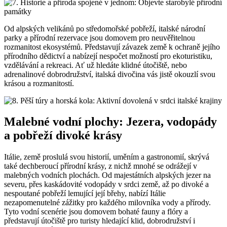
Od alpských velikánů po středomořské pobřeží, italské národní
parky a přírodní rezervace jsou domovem pro neuvěřitelnou
rozmanitost ekosystémů. Představují závazek země k ochraně jejího
přírodního dědictví a nabízejí nespočet možností pro ekoturistiku,
vzdělávání a rekreaci. Ať už hledáte klidné útočiště, nebo
adrenalinové dobrodružství, italská divočina vás jistě okouzlí svou
krásou a rozmanitostí.
Malebné vodní plochy: Jezera, vodopády
a pobřeží divoké krásy
Itálie, země proslulá svou historií, uměním a gastronomií, skrývá
také dechberoucí přírodní krásy, z nichž mnohé se odrážejí v
malebných vodních plochách. Od majestátních alpských jezer na
severu, přes kaskádovité vodopády v srdci země, až po divoké a
nespoutané pobřeží lemující její břehy, nabízí Itálie
nezapomenutelné zážitky pro každého milovníka vody a přírody.
Tyto vodní scenérie jsou domovem bohaté fauny a flóry a
představují útočiště pro turisty hledající klid, dobrodružství i