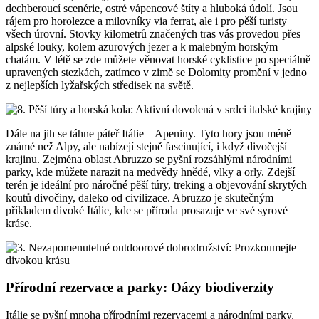
dechberoucí scenérie, ostré vápencové štíty a hluboká údolí. Jsou
rájem pro horolezce a milovníky via ferrat, ale i pro pěší turisty
všech úrovní. Stovky kilometrů značených tras vás provedou přes
alpské louky, kolem azurových jezer a k malebným horským
chatám. V létě se zde můžete věnovat horské cyklistice po speciálně
upravených stezkách, zatímco v zimě se Dolomity promění v jedno
z nejlepších lyžařských středisek na světě.
Dále na jih se táhne páteř Itálie – Apeniny. Tyto hory jsou méně
známé než Alpy, ale nabízejí stejně fascinující, i když divočejší
krajinu. Zejména oblast Abruzzo se pyšní rozsáhlými národními
parky, kde můžete narazit na medvědy hnědé, vlky a orly. Zdejší
terén je ideální pro náročné pěší túry, treking a objevování skrytých
koutů divočiny, daleko od civilizace. Abruzzo je skutečným
příkladem divoké Itálie, kde se příroda prosazuje ve své syrové
kráse.
Přírodní rezervace a parky: Oázy biodiverzity
Itálie se pyšní mnoha přírodními rezervacemi a národními parky,