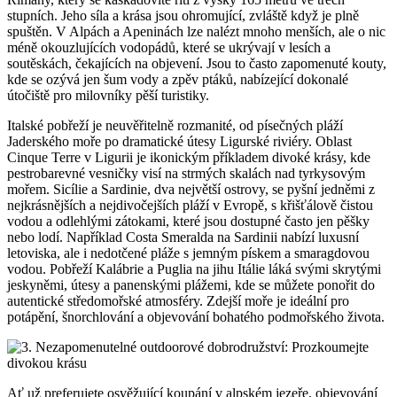
stupních. Jeho síla a krása jsou ohromující, zvláště když je plně
spuštěn. V Alpách a Apeninách lze nalézt mnoho menších, ale o nic
méně okouzlujících vodopádů, které se ukrývají v lesích a
soutěskách, čekajících na objevení. Jsou to často zapomenuté kouty,
kde se ozývá jen šum vody a zpěv ptáků, nabízející dokonalé
útočiště pro milovníky pěší turistiky.
Italské pobřeží je neuvěřitelně rozmanité, od písečných pláží
Jaderského moře po dramatické útesy Ligurské riviéry. Oblast
Cinque Terre v Ligurii je ikonickým příkladem divoké krásy, kde
pestrobarevné vesničky visí na strmých skalách nad tyrkysovým
mořem. Sicílie a Sardinie, dva největší ostrovy, se pyšní jedněmi z
nejkrásnějších a nejdivočejších pláží v Evropě, s křišťálově čistou
vodou a odlehlými zátokami, které jsou dostupné často jen pěšky
nebo lodí. Například Costa Smeralda na Sardinii nabízí luxusní
letoviska, ale i nedotčené pláže s jemným pískem a smaragdovou
vodou. Pobřeží Kalábrie a Puglia na jihu Itálie láká svými skrytými
jeskyněmi, útesy a panenskými plážemi, kde se můžete ponořit do
autentické středomořské atmosféry. Zdejší moře je ideální pro
potápění, šnorchlování a objevování bohatého podmořského života.
Ať už preferujete osvěžující koupání v alpském jezeře, objevování