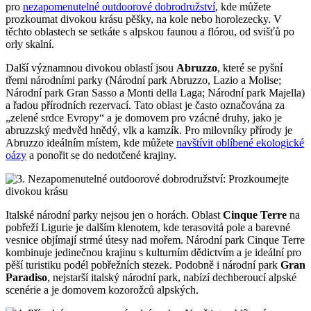
pro
nezapomenutelné outdoorové dobrodružství
, kde můžete
prozkoumat divokou krásu pěšky, na kole nebo horolezecky. V
těchto oblastech se setkáte s alpskou faunou a flórou, od svišťů po
orly skalní.
Další významnou divokou oblastí jsou
Abruzzo
, které se pyšní
třemi národními parky (Národní park Abruzzo, Lazio a Molise;
Národní park Gran Sasso a Monti della Laga; Národní park Majella)
a řadou přírodních rezervací. Tato oblast je často označována za
„zelené srdce Evropy“ a je domovem pro vzácné druhy, jako je
abruzzský medvěd hnědý, vlk a kamzík. Pro milovníky přírody je
Abruzzo ideálním místem, kde můžete
navštívit oblíbené ekologické
oázy
a ponořit se do nedotčené krajiny.
Italské národní parky nejsou jen o horách. Oblast
Cinque Terre
na
pobřeží Ligurie je dalším klenotem, kde terasovitá pole a barevné
vesnice objímají strmé útesy nad mořem. Národní park Cinque Terre
kombinuje jedinečnou krajinu s kulturním dědictvím a je ideální pro
pěší turistiku podél pobřežních stezek. Podobně i národní park
Gran
Paradiso
, nejstarší italský národní park, nabízí dechberoucí alpské
scenérie a je domovem kozorožců alpských.