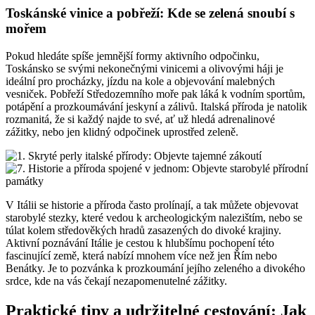
Toskánské vinice a pobřeží: Kde se zelená snoubí s
mořem
Pokud hledáte spíše jemnější formy aktivního odpočinku,
Toskánsko se svými nekonečnými vinicemi a olivovými háji je
ideální pro procházky, jízdu na kole a objevování malebných
vesniček. Pobřeží Středozemního moře pak láká k vodním sportům,
potápění a prozkoumávání jeskyní a zálivů. Italská příroda je natolik
rozmanitá, že si každý najde to své, ať už hledá adrenalinové
zážitky, nebo jen klidný odpočinek uprostřed zeleně.
V Itálii se historie a příroda často prolínají, a tak můžete objevovat
starobylé stezky, které vedou k archeologickým nalezištím, nebo se
túlat kolem středověkých hradů zasazených do divoké krajiny.
Aktivní poznávání Itálie je cestou k hlubšímu pochopení této
fascinující země, která nabízí mnohem více než jen Řím nebo
Benátky. Je to pozvánka k prozkoumání jejího zeleného a divokého
srdce, kde na vás čekají nezapomenutelné zážitky.
Praktické tipy a udržitelné cestování: Jak