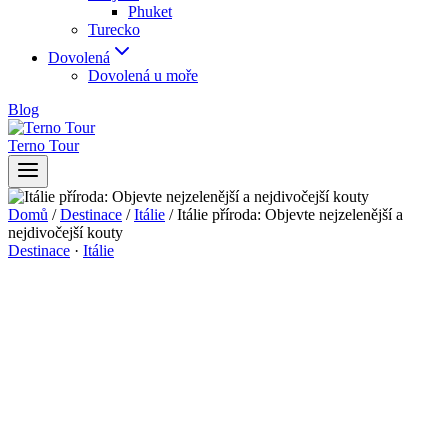
Phuket
Turecko
Dovolená
Dovolená u moře
Blog
Terno Tour
Domů
/
Destinace
/
Itálie
/
Itálie příroda: Objevte nejzelenější a
nejdivočejší kouty
Destinace
·
Itálie