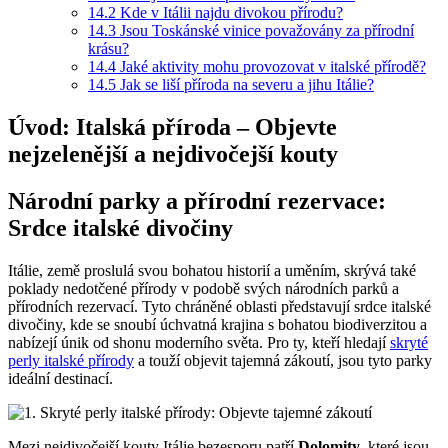
14.2
Kde v Itálii najdu divokou přírodu?
14.3
Jsou Toskánské vinice považovány za přírodní
krásu?
14.4
Jaké aktivity mohu provozovat v italské přírodě?
14.5
Jak se liší příroda na severu a jihu Itálie?
Úvod: Italská příroda – Objevte
nejzelenější a nejdivočejší kouty
Národní parky a přírodní rezervace:
Srdce italské divočiny
Itálie, země proslulá svou bohatou historií a uměním, skrývá také
poklady nedotčené přírody v podobě svých národních parků a
přírodních rezervací. Tyto chráněné oblasti představují srdce italské
divočiny, kde se snoubí úchvatná krajina s bohatou biodiverzitou a
nabízejí únik od shonu moderního světa. Pro ty, kteří hledají
skryté
perly italské přírody
a touží objevit tajemná zákoutí, jsou tyto parky
ideální destinací.
Mezi nejdivočejší kouty Itálie bezesporu patří
Dolomity
, které jsou