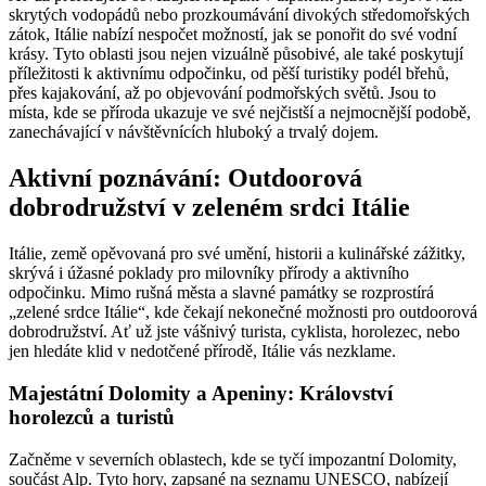
skrytých vodopádů nebo prozkoumávání divokých středomořských
zátok, Itálie nabízí nespočet možností, jak se ponořit do své vodní
krásy. Tyto oblasti jsou nejen vizuálně působivé, ale také poskytují
příležitosti k aktivnímu odpočinku, od pěší turistiky podél břehů,
přes kajakování, až po objevování podmořských světů. Jsou to
místa, kde se příroda ukazuje ve své nejčistší a nejmocnější podobě,
zanechávající v návštěvnících hluboký a trvalý dojem.
Aktivní poznávání: Outdoorová
dobrodružství v zeleném srdci Itálie
Itálie, země opěvovaná pro své umění, historii a kulinářské zážitky,
skrývá i úžasné poklady pro milovníky přírody a aktivního
odpočinku. Mimo rušná města a slavné památky se rozprostírá
„zelené srdce Itálie“, kde čekají nekonečné možnosti pro outdoorová
dobrodružství. Ať už jste vášnivý turista, cyklista, horolezec, nebo
jen hledáte klid v nedotčené přírodě, Itálie vás nezklame.
Majestátní Dolomity a Apeniny: Království
horolezců a turistů
Začněme v severních oblastech, kde se tyčí impozantní Dolomity,
součást Alp. Tyto hory, zapsané na seznamu UNESCO, nabízejí