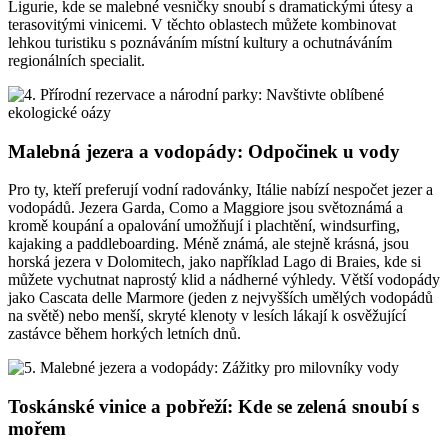
Ligurie, kde se malebné vesničky snoubí s dramatickými útesy a
terasovitými vinicemi. V těchto oblastech můžete kombinovat
lehkou turistiku s poznáváním místní kultury a ochutnáváním
regionálních specialit.
Malebná jezera a vodopády: Odpočinek u vody
Pro ty, kteří preferují vodní radovánky, Itálie nabízí nespočet jezer a
vodopádů. Jezera Garda, Como a Maggiore jsou světoznámá a
kromě koupání a opalování umožňují i plachtění, windsurfing,
kajaking a paddleboarding. Méně známá, ale stejně krásná, jsou
horská jezera v Dolomitech, jako například Lago di Braies, kde si
můžete vychutnat naprostý klid a nádherné výhledy. Větší vodopády
jako Cascata delle Marmore (jeden z nejvyšších umělých vodopádů
na světě) nebo menší, skryté klenoty v lesích lákají k osvěžující
zastávce během horkých letních dnů.
Toskánské vinice a pobřeží: Kde se zelená snoubí s
mořem