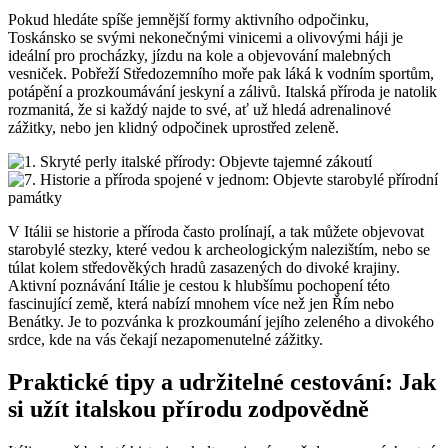
Pokud hledáte spíše jemnější formy aktivního odpočinku,
Toskánsko se svými nekonečnými vinicemi a olivovými háji je
ideální pro procházky, jízdu na kole a objevování malebných
vesniček. Pobřeží Středozemního moře pak láká k vodním sportům,
potápění a prozkoumávání jeskyní a zálivů. Italská příroda je natolik
rozmanitá, že si každý najde to své, ať už hledá adrenalinové
zážitky, nebo jen klidný odpočinek uprostřed zeleně.
V Itálii se historie a příroda často prolínají, a tak můžete objevovat
starobylé stezky, které vedou k archeologickým nalezištím, nebo se
túlat kolem středověkých hradů zasazených do divoké krajiny.
Aktivní poznávání Itálie je cestou k hlubšímu pochopení této
fascinující země, která nabízí mnohem více než jen Řím nebo
Benátky. Je to pozvánka k prozkoumání jejího zeleného a divokého
srdce, kde na vás čekají nezapomenutelné zážitky.
Praktické tipy a udržitelné cestování: Jak
si užít italskou přírodu zodpovědně