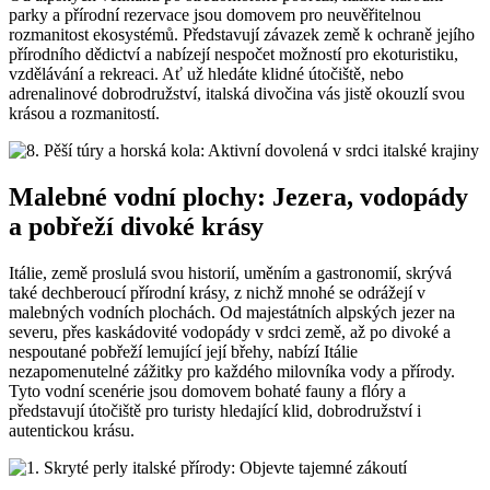
parky a přírodní rezervace jsou domovem pro neuvěřitelnou
rozmanitost ekosystémů. Představují závazek země k ochraně jejího
přírodního dědictví a nabízejí nespočet možností pro ekoturistiku,
vzdělávání a rekreaci. Ať už hledáte klidné útočiště, nebo
adrenalinové dobrodružství, italská divočina vás jistě okouzlí svou
krásou a rozmanitostí.
Malebné vodní plochy: Jezera, vodopády
a pobřeží divoké krásy
Itálie, země proslulá svou historií, uměním a gastronomií, skrývá
také dechberoucí přírodní krásy, z nichž mnohé se odrážejí v
malebných vodních plochách. Od majestátních alpských jezer na
severu, přes kaskádovité vodopády v srdci země, až po divoké a
nespoutané pobřeží lemující její břehy, nabízí Itálie
nezapomenutelné zážitky pro každého milovníka vody a přírody.
Tyto vodní scenérie jsou domovem bohaté fauny a flóry a
představují útočiště pro turisty hledající klid, dobrodružství i
autentickou krásu.