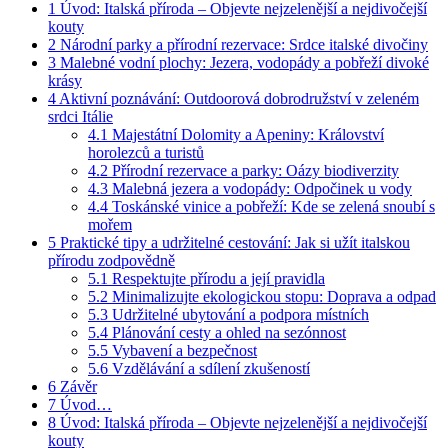
1
Úvod: Italská příroda – Objevte nejzelenější a nejdivočejší
kouty
2
Národní parky a přírodní rezervace: Srdce italské divočiny
3
Malebné vodní plochy: Jezera, vodopády a pobřeží divoké
krásy
4
Aktivní poznávání: Outdoorová dobrodružství v zeleném
srdci Itálie
4.1
Majestátní Dolomity a Apeniny: Království
horolezců a turistů
4.2
Přírodní rezervace a parky: Oázy biodiverzity
4.3
Malebná jezera a vodopády: Odpočinek u vody
4.4
Toskánské vinice a pobřeží: Kde se zelená snoubí s
mořem
5
Praktické tipy a udržitelné cestování: Jak si užít italskou
přírodu zodpovědně
5.1
Respektujte přírodu a její pravidla
5.2
Minimalizujte ekologickou stopu: Doprava a odpad
5.3
Udržitelné ubytování a podpora místních
5.4
Plánování cesty a ohled na sezónnost
5.5
Vybavení a bezpečnost
5.6
Vzdělávání a sdílení zkušeností
6
Závěr
7
Úvod…
8
Úvod: Italská příroda – Objevte nejzelenější a nejdivočejší
kouty