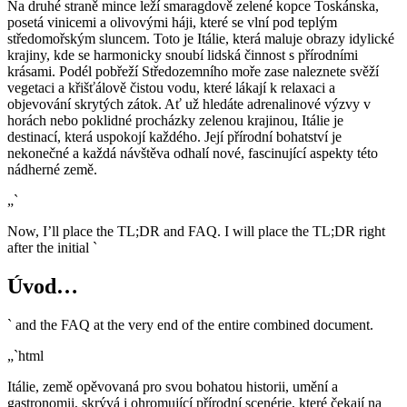
Na druhé straně mince leží smaragdově zelené kopce Toskánska,
posetá vinicemi a olivovými háji, které se vlní pod teplým
středomořským sluncem. Toto je Itálie, která maluje obrazy idylické
krajiny, kde se harmonicky snoubí lidská činnost s přírodními
krásami. Podél pobřeží Středozemního moře zase naleznete svěží
vegetaci a křišťálově čistou vodu, které lákají k relaxaci a
objevování skrytých zátok. Ať už hledáte adrenalinové výzvy v
horách nebo poklidné procházky zelenou krajinou, Itálie je
destinací, která uspokojí každého. Její přírodní bohatství je
nekonečné a každá návštěva odhalí nové, fascinující aspekty této
nádherné země.
„`
Now, I’ll place the TL;DR and FAQ. I will place the TL;DR right
after the initial `
Úvod…
` and the FAQ at the very end of the entire combined document.
„`html
Itálie, země opěvovaná pro svou bohatou historii, umění a
gastronomii, skrývá i ohromující přírodní scenérie, které čekají na