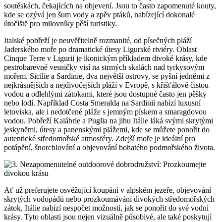
soutěskách, čekajících na objevení. Jsou to často zapomenuté kouty,
kde se ozývá jen šum vody a zpěv ptáků, nabízející dokonalé
útočiště pro milovníky pěší turistiky.
Italské pobřeží je neuvěřitelně rozmanité, od písečných pláží
Jaderského moře po dramatické útesy Ligurské riviéry. Oblast
Cinque Terre v Ligurii je ikonickým příkladem divoké krásy, kde
pestrobarevné vesničky visí na strmých skalách nad tyrkysovým
mořem. Sicílie a Sardinie, dva největší ostrovy, se pyšní jedněmi z
nejkrásnějších a nejdivočejších pláží v Evropě, s křišťálově čistou
vodou a odlehlými zátokami, které jsou dostupné často jen pěšky
nebo lodí. Například Costa Smeralda na Sardinii nabízí luxusní
letoviska, ale i nedotčené pláže s jemným pískem a smaragdovou
vodou. Pobřeží Kalábrie a Puglia na jihu Itálie láká svými skrytými
jeskyněmi, útesy a panenskými plážemi, kde se můžete ponořit do
autentické středomořské atmosféry. Zdejší moře je ideální pro
potápění, šnorchlování a objevování bohatého podmořského života.
Ať už preferujete osvěžující koupání v alpském jezeře, objevování
skrytých vodopádů nebo prozkoumávání divokých středomořských
zátok, Itálie nabízí nespočet možností, jak se ponořit do své vodní
krásy. Tyto oblasti jsou nejen vizuálně působivé, ale také poskytují