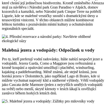
které chrání její jedinečnou biodiverzitu. Kromě zmíněného Abruzza
stojí za návštěvu i Národní park Gran Paradiso v Alpách, domov
kozorožců a kamzíků, nebo Národní park Cinque Terre na pobřeží
Ligurie, kde se malebné vesničky snoubí s dramatickými útesy a
terasovitými vinicemi. V těchto oblastech můžete kombinovat
lehkou turistiku s poznáváním místní kultury a ochutnáváním
regionálních specialit.
Malebná jezera a vodopády: Odpočinek u vody
Pro ty, kteří preferují vodní radovánky, Itálie nabízí nespočet jezer a
vodopádů. Jezera Garda, Como a Maggiore jsou světoznámá a
kromě koupání a opalování umožňují i plachtění, windsurfing,
kajaking a paddleboarding. Méně známá, ale stejně krásná, jsou
horská jezera v Dolomitech, jako například Lago di Braies, kde si
můžete vychutnat naprostý klid a nádherné výhledy. Větší vodopády
jako Cascata delle Marmore (jeden z nejvyšších umělých vodopádů
na světě) nebo menší, skryté klenoty v lesích lákají k osvěžující
zastávce během horkých letních dnů.