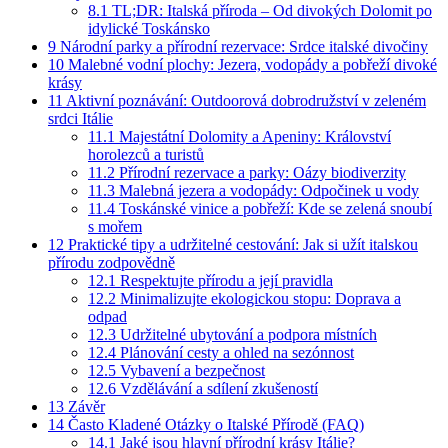
8.1
TL;DR: Italská příroda – Od divokých Dolomit po
idylické Toskánsko
9
Národní parky a přírodní rezervace: Srdce italské divočiny
10
Malebné vodní plochy: Jezera, vodopády a pobřeží divoké
krásy
11
Aktivní poznávání: Outdoorová dobrodružství v zeleném
srdci Itálie
11.1
Majestátní Dolomity a Apeniny: Království
horolezců a turistů
11.2
Přírodní rezervace a parky: Oázy biodiverzity
11.3
Malebná jezera a vodopády: Odpočinek u vody
11.4
Toskánské vinice a pobřeží: Kde se zelená snoubí
s mořem
12
Praktické tipy a udržitelné cestování: Jak si užít italskou
přírodu zodpovědně
12.1
Respektujte přírodu a její pravidla
12.2
Minimalizujte ekologickou stopu: Doprava a
odpad
12.3
Udržitelné ubytování a podpora místních
12.4
Plánování cesty a ohled na sezónnost
12.5
Vybavení a bezpečnost
12.6
Vzdělávání a sdílení zkušeností
13
Závěr
14
Často Kladené Otázky o Italské Přírodě (FAQ)
14.1
Jaké jsou hlavní přírodní krásy Itálie?