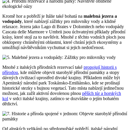
Kromě hor a pobřeží je Itálie také bohatá na
malebná jezera a
vodopády
, které nabízejí zážitky pro milovníky vody a klidné
relaxace. Jezera jako Lago di Braies v Dolomitech nebo vodopády
Cascata delle Marmore v Umbrii jsou úchvatnými příklady přírodní
krásy, které stojí za to navštívit. Mnohé z těchto vodních ploch jsou
obklopeny chráněnými oblastmi, které chrání jejich ekosystémy a
umožňují návštěvníkům vychutnat si jejich nedotčenost.
Mnohé z italských přírodních rezervací také
propojují historii s
přírodou
, kde můžete objevit starobylé přírodní památky a stopy
dávných civilizací uprostřed divoké krajiny. Příkladem může být
Apeninský národní park Toskánsko-Emiliánsko, kde se prolínají
historické stezky s bujnou vegetací. Tato místa nabízejí jedinečnou
možnost, jak zažít aktivní dovolenou plnou
pěších túr a horských
kol
v srdci italské krajiny, zatímco se dozvídáte o jejím bohatém
dědictví.
Od alpských velikánů po středomořské pobřeží, italské národní