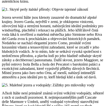
autentickou krásu.
Jezera severní Itálie jsou klenoty zasazené do dramatické alpské
krajiny. Jezero Garda, největší v zemi, je obklopeno vinicemi,
olivovými háji a strmými horami, nabízejícími ideální podmínky pro
windsurfing, plachtění i relaxaci na plážích. Jeho křišťálově čistá
voda láká k osvěžení a malebná městečka jako Sirmione nebo Riva
del Garda zvou k procházkám a objevování historických památek.
Nedaleko se nachází elegantní jezero Como, proslulé svými
luxusními vilami a terasovitými zahradami, které se zrcadlí v jeho
hlubokých vodách. Je to místo, kde se setkává vysoká společnost s
nedotčenou přírodou, a plavba lodí po jeho hladině odhaluje skryté
zátoky a dechberoucí panoramata. Další skvost, jezero Maggiore, se
pyšní ostrovy Isola Bella a Isola dei Pescatori s barokními paláci a
exotickými zahradami, které vyprávějí příběhy dávných šlechticů.
Místní jezera jako Iseo nebo Orta, ač menší, nabízejí intimnější
atmosféru a jsou ideální pro ty, kteří hledají klid a únik od davů.
Ačkoli Itálie není primárně známá svými velkými vodopády, některé
z nich si zaslouží pozornost. K nejimpozantnějším patří Cascate
delle Marmore v Umbrii, umělý vodopád vytvořený starověkými
Římany, který se kaskádovitě řítí z výšky 165 metrů ve třech