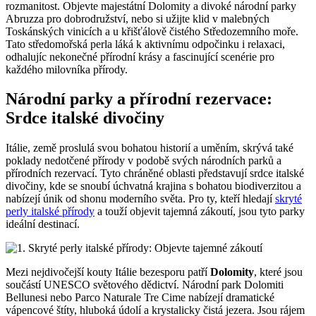
rozmanitost. Objevte majestátní Dolomity a divoké národní parky
Abruzza pro dobrodružství, nebo si užijte klid v malebných
Toskánských vinicích a u křišťálově čistého Středozemního moře.
Tato středomořská perla láká k aktivnímu odpočinku i relaxaci,
odhalujíc nekonečné přírodní krásy a fascinující scenérie pro
každého milovníka přírody.
Národní parky a přírodní rezervace:
Srdce italské divočiny
Itálie, země proslulá svou bohatou historií a uměním, skrývá také
poklady nedotčené přírody v podobě svých národních parků a
přírodních rezervací. Tyto chráněné oblasti představují srdce italské
divočiny, kde se snoubí úchvatná krajina s bohatou biodiverzitou a
nabízejí únik od shonu moderního světa. Pro ty, kteří hledají
skryté
perly italské přírody
a touží objevit tajemná zákoutí, jsou tyto parky
ideální destinací.
Mezi nejdivočejší kouty Itálie bezesporu patří
Dolomity
, které jsou
součástí UNESCO světového dědictví. Národní park Dolomiti
Bellunesi nebo Parco Naturale Tre Cime nabízejí dramatické
vápencové štíty, hluboká údolí a krystalicky čistá jezera. Jsou rájem