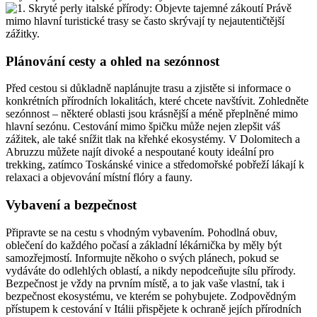
Právě
mimo hlavní turistické trasy se často skrývají ty nejautentičtější
zážitky.
Plánování cesty a ohled na sezónnost
Před cestou si důkladně naplánujte trasu a zjistěte si informace o
konkrétních přírodních lokalitách, které chcete navštívit. Zohledněte
sezónnost – některé oblasti jsou krásnější a méně přeplněné mimo
hlavní sezónu. Cestování mimo špičku může nejen zlepšit váš
zážitek, ale také snížit tlak na křehké ekosystémy. V Dolomitech a
Abruzzu můžete najít divoké a nespoutané kouty ideální pro
trekking, zatímco Toskánské vinice a středomořské pobřeží lákají k
relaxaci a objevování místní flóry a fauny.
Vybavení a bezpečnost
Připravte se na cestu s vhodným vybavením. Pohodlná obuv,
oblečení do každého počasí a základní lékárnička by měly být
samozřejmostí. Informujte někoho o svých plánech, pokud se
vydáváte do odlehlých oblastí, a nikdy nepodceňujte sílu přírody.
Bezpečnost je vždy na prvním místě, a to jak vaše vlastní, tak i
bezpečnost ekosystému, ve kterém se pohybujete. Zodpovědným
přístupem k cestování v Itálii přispějete k ochraně jejích přírodních