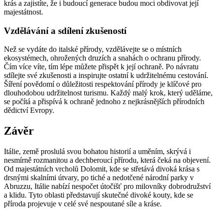
krás a zajistíte, že i budoucí generace budou moci obdivovat její
majestátnost.
Vzdělávání a sdílení zkušeností
Než se vydáte do italské přírody, vzdělávejte se o místních
ekosystémech, ohrožených druzích a snahách o ochranu přírody.
Čím více víte, tím lépe můžete přispět k její ochraně. Po návratu
sdílejte své zkušenosti a inspirujte ostatní k udržitelnému cestování.
Šíření povědomí o důležitosti respektování přírody je klíčové pro
dlouhodobou udržitelnost turismu. Každý malý krok, který uděláme,
se počítá a přispívá k ochraně jednoho z nejkrásnějších přírodních
dědictví Evropy.
Závěr
Itálie, země proslulá svou bohatou historií a uměním, skrývá i
nesmírně rozmanitou a dechberoucí přírodu, která čeká na objevení.
Od majestátních vrcholů Dolomit, kde se střetává divoká krása s
drsnými skalními útvary, po tiché a nedotčené národní parky v
Abruzzu, Itálie nabízí nespočet útočišť pro milovníky dobrodružství
a klidu. Tyto oblasti představují skutečné divoké kouty, kde se
příroda projevuje v celé své nespoutané síle a kráse.