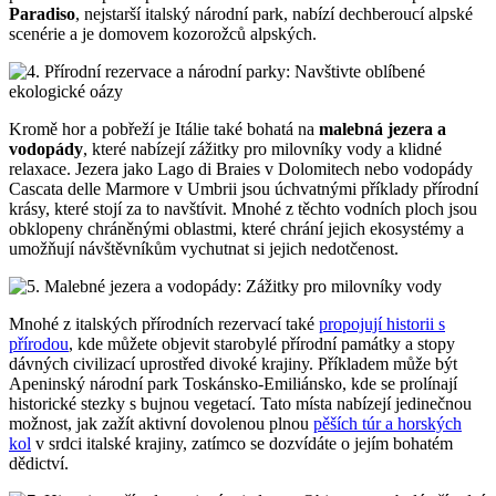
Paradiso
, nejstarší italský národní park, nabízí dechberoucí alpské
scenérie a je domovem kozorožců alpských.
Kromě hor a pobřeží je Itálie také bohatá na
malebná jezera a
vodopády
, které nabízejí zážitky pro milovníky vody a klidné
relaxace. Jezera jako Lago di Braies v Dolomitech nebo vodopády
Cascata delle Marmore v Umbrii jsou úchvatnými příklady přírodní
krásy, které stojí za to navštívit. Mnohé z těchto vodních ploch jsou
obklopeny chráněnými oblastmi, které chrání jejich ekosystémy a
umožňují návštěvníkům vychutnat si jejich nedotčenost.
Mnohé z italských přírodních rezervací také
propojují historii s
přírodou
, kde můžete objevit starobylé přírodní památky a stopy
dávných civilizací uprostřed divoké krajiny. Příkladem může být
Apeninský národní park Toskánsko-Emiliánsko, kde se prolínají
historické stezky s bujnou vegetací. Tato místa nabízejí jedinečnou
možnost, jak zažít aktivní dovolenou plnou
pěších túr a horských
kol
v srdci italské krajiny, zatímco se dozvídáte o jejím bohatém
dědictví.