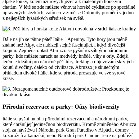
alpské louky, kolem azurových jezer a k malebným horským
chatám. V létě se zde můžete věnovat horské cyklistice po speciálně
upravených stezkách, zatímco v zimě se Dolomity promění v jedno
z nejlepších lyžařských středisek na světě.
Dále na jih se táhne páteř Itálie – Apeniny. Tyto hory jsou méně
známé než Alpy, ale nabízejí stejně fascinující, i když divočejší
krajinu. Zejména oblast Abruzzo se pyšní rozsáhlými národními
parky, kde můžete narazit na medvědy hnědé, vlky a orly. Zdejší
terén je ideální pro náročné pěší túry, treking a objevování skrytých
koutů divočiny, daleko od civilizace. Abruzzo je skutečným
příkladem divoké Itálie, kde se příroda prosazuje ve své syrové
kráse.
Přírodní rezervace a parky: Oázy biodiverzity
Itálie se pyšní mnoha přírodními rezervacemi a národními parky,
které chrání její jedinečnou biodiverzitu. Kromě zmíněného Abruzza
stojí za návštěvu i Národní park Gran Paradiso v Alpách, domov
kozorožců a kamzíků, nebo Národní park Cinque Terre na pobřeží