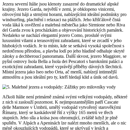
Jezera severní Itálie jsou klenoty zasazené do dramatické alpské
krajiny. Jezero Garda, největší v zemi, je obklopeno vinicemi,
olivovými háji a strmými horami, nabízejícími ideální podmínky pro
windsurfing, plachtění i relaxaci na plážích. Jeho křišťálově čistá
voda láká k osvěžení a malebná městečka jako Sirmione nebo Riva
del Garda zvou k procházkám a objevování historických památek.
Nedaleko se nachází elegantní jezero Como, proslulé svými
luxusními vilami a terasovitými zahradami, které se zrcadlí v jeho
hlubokých vodách. Je to místo, kde se setkává vysoká společnost s
nedotčenou přírodou, a plavba lodí po jeho hladině odhaluje skryté
zátoky a dechberoucí panoramata. Další skvost, jezero Maggiore, se
pyšní ostrovy Isola Bella a Isola dei Pescatori s barokními paláci a
exotickými zahradami, které vyprávějí příběhy dávných šlechticů.
Místní jezera jako Iseo nebo Orta, ač menší, nabízejí intimnější
atmosféru a jsou ideální pro ty, kteří hledají klid a únik od davů.
Ačkoli Itálie není primárně známá svými velkými vodopády, některé
z nich si zaslouží pozornost. K nejimpozantnějším patří Cascate
delle Marmore v Umbrii, umělý vodopád vytvořený starověkými
Římany, který se kaskádovitě řítí z výšky 165 metrů ve třech
stupních. Jeho síla a krása jsou ohromující, zvláště když je plně
spuštěn. V Alpách a Apeninách lze nalézt mnoho menších, ale o nic
méně okouzlujících vodopádů, které se ukrývají v lesích a