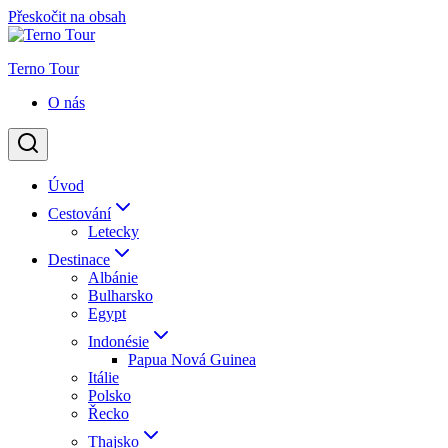
Přeskočit na obsah
Terno Tour
O nás
Úvod
Cestování
Letecky
Destinace
Albánie
Bulharsko
Egypt
Indonésie
Papua Nová Guinea
Itálie
Polsko
Řecko
Thajsko