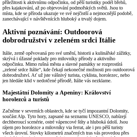
příležitosti k aktivnímu odpočinku, od pěší turistiky podél břehů,
přes kajakování, až po objevování podmořských světů. Jsou to
místa, kde se příroda ukazuje ve své nejčistší a nejmocnější podobě,
zanechávající v návštěvnících hluboký a trvalý dojem.
Aktivní poznávání: Outdoorová
dobrodružství v zeleném srdci Itálie
Itálie, země opěvovaná pro své umění, historii a kulinářské zážitky,
skrývá i úžasné poklady pro milovníky přírody a aktivního
odpočinku. Mimo rušná města a slavné památky se rozprostírá
„zelené srdce Itálie“, kde čekají nekonečné možnosti pro outdoorová
dobrodružství. Ať už jste vášnivý turista, cyklista, horolezec, nebo
jen hledáte klid v nedotčené přírodě, Itálie vás nezklame.
Majestátní Dolomity a Apeniny: Království
horolezců a turistů
Začněme v severních oblastech, kde se tyčí impozantní Dolomity,
součást Alp. Tyto hory, zapsané na seznamu UNESCO, nabízejí
dechberoucí scenérie, ostré vápencové štíty a hluboká údolí. Jsou
rájem pro horolezce a milovníky via ferrat, ale i pro pěší turisty
všech úrovní. Stovky kilometrů značených tras vás provedou přes