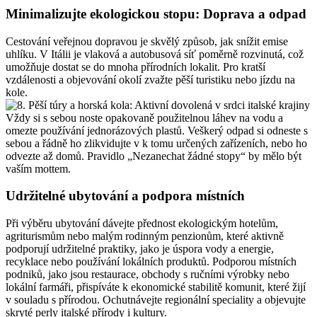
Minimalizujte ekologickou stopu: Doprava a odpad
Cestování veřejnou dopravou je skvělý způsob, jak snížit emise
uhlíku. V Itálii je vlaková a autobusová síť poměrně rozvinutá, což
umožňuje dostat se do mnoha přírodních lokalit. Pro kratší
vzdálenosti a objevování okolí zvažte pěší turistiku nebo jízdu na
kole.
Vždy si s sebou noste opakovaně použitelnou láhev na vodu a
omezte používání jednorázových plastů. Veškerý odpad si odneste s
sebou a řádně ho zlikvidujte v k tomu určených zařízeních, nebo ho
odvezte až domů. Pravidlo „Nezanechat žádné stopy“ by mělo být
vaším mottem.
Udržitelné ubytování a podpora místních
Při výběru ubytování dávejte přednost ekologickým hotelům,
agriturismům nebo malým rodinným penzionům, které aktivně
podporují udržitelné praktiky, jako je úspora vody a energie,
recyklace nebo používání lokálních produktů. Podporou místních
podniků, jako jsou restaurace, obchody s ručními výrobky nebo
lokální farmáři, přispíváte k ekonomické stabilitě komunit, které žijí
v souladu s přírodou. Ochutnávejte regionální speciality a objevujte
skryté perly italské přírody i kultury.