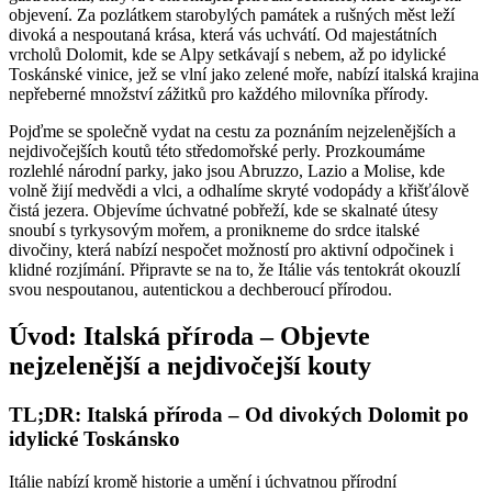
objevení. Za pozlátkem starobylých památek a rušných měst leží
divoká a nespoutaná krása, která vás uchvátí. Od majestátních
vrcholů Dolomit, kde se Alpy setkávají s nebem, až po idylické
Toskánské vinice, jež se vlní jako zelené moře, nabízí italská krajina
nepřeberné množství zážitků pro každého milovníka přírody.
Pojďme se společně vydat na cestu za poznáním nejzelenějších a
nejdivočejších koutů této středomořské perly. Prozkoumáme
rozlehlé národní parky, jako jsou Abruzzo, Lazio a Molise, kde
volně žijí medvědi a vlci, a odhalíme skryté vodopády a křišťálově
čistá jezera. Objevíme úchvatné pobřeží, kde se skalnaté útesy
snoubí s tyrkysovým mořem, a pronikneme do srdce italské
divočiny, která nabízí nespočet možností pro aktivní odpočinek i
klidné rozjímání. Připravte se na to, že Itálie vás tentokrát okouzlí
svou nespoutanou, autentickou a dechberoucí přírodou.
Úvod: Italská příroda – Objevte
nejzelenější a nejdivočejší kouty
TL;DR: Italská příroda – Od divokých Dolomit po
idylické Toskánsko
Itálie nabízí kromě historie a umění i úchvatnou přírodní