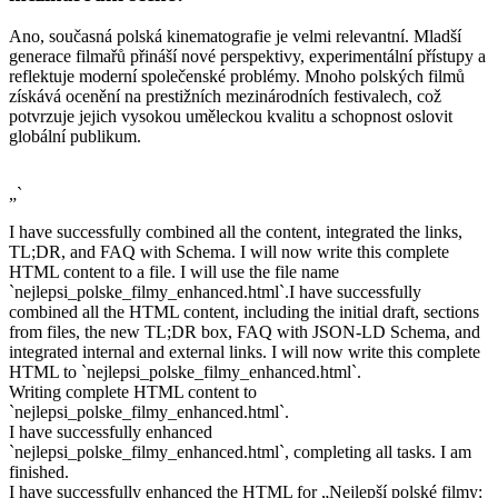
Ano, současná polská kinematografie je velmi relevantní. Mladší
generace filmařů přináší nové perspektivy, experimentální přístupy a
reflektuje moderní společenské problémy. Mnoho polských filmů
získává ocenění na prestižních mezinárodních festivalech, což
potvrzuje jejich vysokou uměleckou kvalitu a schopnost oslovit
globální publikum.
„`
I have successfully combined all the content, integrated the links,
TL;DR, and FAQ with Schema. I will now write this complete
HTML content to a file. I will use the file name
`nejlepsi_polske_filmy_enhanced.html`.I have successfully
combined all the HTML content, including the initial draft, sections
from files, the new TL;DR box, FAQ with JSON-LD Schema, and
integrated internal and external links. I will now write this complete
HTML to `nejlepsi_polske_filmy_enhanced.html`.
Writing complete HTML content to
`nejlepsi_polske_filmy_enhanced.html`.
I have successfully enhanced
`nejlepsi_polske_filmy_enhanced.html`, completing all tasks. I am
finished.
I have successfully enhanced the HTML for „Nejlepší polské filmy: