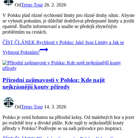
Od
Terno Tour
26. 2. 2026
V Polsku platí různé rychlostní limity pro různé druhy silnic. Abyste
se vyhnuli pokutám, je důležité dodržovat předepsané limity a jezdit
opatrně. Buďte informovaní a snažte se předejít zbytečným
problémům na cestách.
ČÍST ČLÁNEK
Rychlosti v Polsku: Jaké Jsou Limity a Jak se
Vyhnout Pokutám?
Přírodní zajímavosti v Polsku: Kde najít
nejkrásnější kouty přírody
Od
Terno Tour
14. 3. 2026
Polsko je zemí bohatou na přírodní krásy. Od malebných hor a jezer
po rozlehlé lesy a divoké pláže. Kde najít ty nejkrásnější kouty
přírody v Polsku? Podívejte se na naši průvodce pro inspiraci.