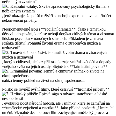
nečekaným zvratem“
, jenž ukazuje, že polští režiséři se nebojí experimentovat a přinášet
nekonvenční příběhy.
Neopomenutelné jsou i **sociální dramata**, často s tematikou
dětství a dospívání, která se nebojí dotýkat citlivých témat a zkoumat
lidskou psychiku v náročných situacích. Příkladem je „Tmavá
stránka dětství: Pohnutá životní drama o ztracených iluzích a
uzdravení“
, který s citlivostí, ale bez příkras ukazuje vnitřní svět dětí a dopady
vnějšího světa na jejich osudy. Stejně tak **kriminální povaha**
nabízí temný pohled na život na okraji společnosti.
Polsko se rovněž pyšní filmy, které oslavují **hrdinské příběhy**
, evokující pocit národní hrdosti, ale i snímky, které se zaměřují na
**umělecké vyjádření a estetiku**. Jako příklad poslouží „Umírající
umění: Vizuálně dechberoucí film zachycující umělecký proces a