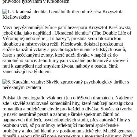
průvodce lyžováním v Krkonoších.
Mezi nejvýznamnější tvůrce patří bezesporu Krzysztof Kieślowski,
jehož díla, jako například „Ukradená identita“ (The Double Life of
Véronique) nebo série „Tři barvy“, proslula svou filozofickou
hloubkou a mistrovskou režií. Kieślowski dokázal prozkoumat
složité kauzální vztahy a psychologické nuancie lidských osudů,
často s nečekanými zvraty, které udrží diváka v napětí až do
samotného konce. Jeho filmy jsou vizuálně podmanivé a zároveň
nutí k zamyšlení nad smyslem života, náhody a osudu, čímž
zanechávají trvalý dojem.
Polská kinematografie však není jen o těžkých dramatech. Najdeme
zde i skvělé zamilované komediální hity, které nabízejí nostalgickou
romantiku a odlehčené chvíle pro každého diváka. Současná tvorba
je navíc nesmírně pestrá a zahrnuje široké spektrum žánrů od
napínavých thrillerů, psychologických studií, přes autorské filmy s
osobitou vizí, až po snímky reflektující moderní společenské
problémy a hledání identity v postkomunistické éře. Mladší generace
filmařů s sebou přináší nové perspektivy a inovativní přístupy, čímž