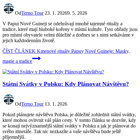
Od
Terno Tour
23. 1. 2026
9. 5. 2026
V Papui Nové Guineji se odehrávají mnohé tajemné rituály a
tradice, které mají hluboké kořeny v místní kultuře. Tyto obřady jsou
pro místní obyvatele velmi důležité a dodnes se s nimi setkáváme v
jejich každodenním životě.
ČÍST ČLÁNEK
Kmenové rituály Papuy Nové Guineje: Masky,
magie a tradice
Státní Svátky v Polsku: Kdy Plánovat Návštěvu?
Od
Terno Tour
13. 1. 2026
Pokud plánujete návštěvu Polska, je důležité zohlednit státní svátky,
které mohou ovlivnit váš plán cesty. V tomto článku se dozvíte, kdy
se konají nejvýznamnější státní svátky v Polsku a jak je plánovat do
svého itineráře. Tak nic nezkazíte a vaše návštěva bude ještě
příjemnější.