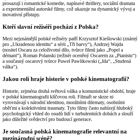
prosazují i romantické komedie, napínavé thrillery, sociální dramata
a experimentální autorské filmy, což ukazuje na dynamický vývoj a
inovativní přístupy.
Kteří slavní režiséři pochází z Polska?
Mezi nejznámější polské režiséry patří Krzysztof Kieślowski (známý
pro „Ukradenou identitu“ a sérii „Tři barvy“), Andrzej Wajda
(nositel Oscara za celoživotní dílo, tvůrce filmů jako „Popel a
démant“), Roman Polanski (režisér oceněný Oscarem za „Pianistu“)
a současný oscarový tvůrce Paweł Pawlikowski („Ida“, „Studená
válka“).
Jakou roli hraje historie v polské kinematografii?
Historie, zejména druhá světová válka a komunistické období, hraje
v polské kinematografii klíčovou roli. Filmaři se skrze ni
vyrovnávají s národní identitou, morálními dilematy, osobními
oběťmi a kolektivními traumaty. Tyto filmy často nabízejí hluboký
psychologický vhled do osudů lidí v turbulentních dobách a slouží
jako důležité svědectví pro budoucí generace.
Je současná polská kinematografie relevantní na
mezinárodní scéně?