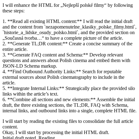
I will enhance the HTML for „Nejlepší polské filmy“ by following
these steps:
1. **Read all existing HTML content:** I will read the initial draft
and the content from `nezapomenutelne_klasiky_polske_filmy.html`,
`historie_a_lidske_osudy_polsko.html`, and the provided section on
„Současná tvorba…“ to have a complete picture of the article.
2. **Generate TL;DR content:** Create a concise summary of the
entire article.
3. **Generate FAQ content and Schema:** Develop relevant
questions and answers about Polish cinema and embed them with
JSON-LD Schema markup.
4. **Find Outbound Authority Links:** Search for reputable
external sources about Polish cinematography to include in the
article.
5. **Integrate Internal Links:** Strategically place the provided silo
links within the article’s text.
6. **Combine all sections and new elements:** Assemble the initial
draft, the three existing sections, the TL;DR, FAQ with Schema,
internal links, and outbound links into a single, complete HTML file.
I will start by reading the existing files to consolidate the full article
content.
Okay, I will start by processing the initial HTML draft.
Initial draft noted. Reading