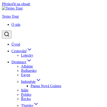
Přeskočit na obsah
Terno Tour
O nás
Úvod
Cestování
Letecky
Destinace
Albánie
Bulharsko
Egypt
Indonésie
Papua Nová Guinea
Itálie
Polsko
Řecko
Thajsko