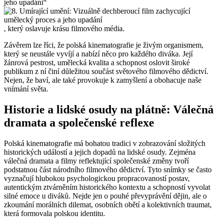
jeho upadání“
, který oslavuje krásu filmového média.
Závěrem lze říci, že polská kinematografie je živým organismem,
který se neustále vyvíjí a nabízí něco pro každého diváka. Její
žánrová pestrost, umělecká kvalita a schopnost oslovit široké
publikum z ní činí důležitou součást světového filmového dědictví.
Nejen, že baví, ale také provokuje k zamyšlení a obohacuje naše
vnímání světa.
Historie a lidské osudy na plátně: Válečná
dramata a společenské reflexe
Polská kinematografie má bohatou tradici v zobrazování složitých
historických událostí a jejich dopadů na lidské osudy. Zejména
válečná dramata a filmy reflektující společenské změny tvoří
podstatnou část národního filmového dědictví. Tyto snímky se často
vyznačují hlubokou psychologickou propracovaností postav,
autentickým ztvárněním historického kontextu a schopností vyvolat
silné emoce u diváků. Nejde jen o pouhé převyprávění dějin, ale o
zkoumání morálních dilemat, osobních obětí a kolektivních traumat,
která formovala polskou identitu.