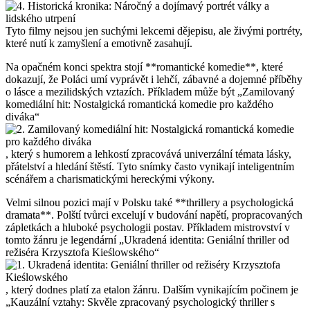
Tyto filmy nejsou jen suchými lekcemi dějepisu, ale živými portréty,
které nutí k zamyšlení a emotivně zasahují.
Na opačném konci spektra stojí **romantické komedie**, které
dokazují, že Poláci umí vyprávět i lehčí, zábavné a dojemné příběhy
o lásce a mezilidských vztazích. Příkladem může být „Zamilovaný
komediální hit: Nostalgická romantická komedie pro každého
diváka“
, který s humorem a lehkostí zpracovává univerzální témata lásky,
přátelství a hledání štěstí. Tyto snímky často vynikají inteligentním
scénářem a charismatickými hereckými výkony.
Velmi silnou pozici mají v Polsku také **thrillery a psychologická
dramata**. Polští tvůrci excelují v budování napětí, propracovaných
zápletkách a hluboké psychologii postav. Příkladem mistrovství v
tomto žánru je legendární „Ukradená identita: Geniální thriller od
režiséra Krzysztofa Kieślowského“
, který dodnes platí za etalon žánru. Dalším vynikajícím počinem je
„Kauzální vztahy: Skvěle zpracovaný psychologický thriller s