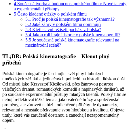
4
Současná tvorba a budoucnost polského filmu: Nové talenty
a experimentální přístupy
5
Často kladené otázky o polském filmu
5.1
Proč je polská kinematografie tak významná?
5.2
Jaké žánry v polském filmu dominují?
5.3
Kteří slavní režiséři pochází z Polska?
5.4
Jakou roli hraje historie v polské kinematografii?
5.5
Je současná polská kinematografie relevantní na
mezinárodní scéně?
TL;DR: Polská kinematografie – Klenot plný
příběhů
Polská kinematografie je fascinující svět plný hlubokých
uměleckých zážitků a jedinečných pohledů na historii i lidskou duši.
Od mistrů jako Krzysztof Kieślowski, přes žánrovou pestrost
válečných dramat, romantických komedií a napínavých thrillerů, až
po současné experimentální přístupy mladých talentů. Polský film se
nebojí reflektovat těžká témata jako válečné hrůzy a společenské
proměny, ale zároveň nabízí i odlehčené příběhy. Je dynamický,
relevantní a neustále překvapuje svou hloubkou a kvalitou. Objevte
tituly, které vás zaručeně dostanou a zanechají nezapomenutelný
dojem.