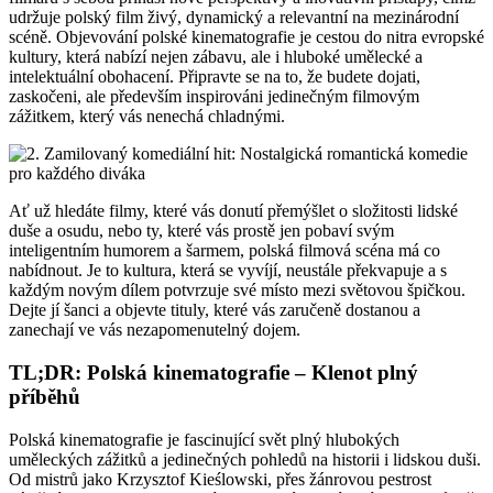
udržuje polský film živý, dynamický a relevantní na mezinárodní
scéně. Objevování polské kinematografie je cestou do nitra evropské
kultury, která nabízí nejen zábavu, ale i hluboké umělecké a
intelektuální obohacení. Připravte se na to, že budete dojati,
zaskočeni, ale především inspirováni jedinečným filmovým
zážitkem, který vás nenechá chladnými.
Ať už hledáte filmy, které vás donutí přemýšlet o složitosti lidské
duše a osudu, nebo ty, které vás prostě jen pobaví svým
inteligentním humorem a šarmem, polská filmová scéna má co
nabídnout. Je to kultura, která se vyvíjí, neustále překvapuje a s
každým novým dílem potvrzuje své místo mezi světovou špičkou.
Dejte jí šanci a objevte tituly, které vás zaručeně dostanou a
zanechají ve vás nezapomenutelný dojem.
TL;DR: Polská kinematografie – Klenot plný
příběhů
Polská kinematografie je fascinující svět plný hlubokých
uměleckých zážitků a jedinečných pohledů na historii i lidskou duši.
Od mistrů jako Krzysztof Kieślowski, přes žánrovou pestrost