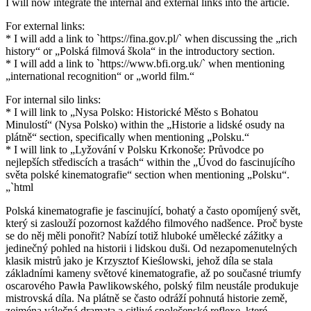
I will now integrate the internal and external links into the article.
For external links:
* I will add a link to `https://fina.gov.pl/` when discussing the „rich
history“ or „Polská filmová škola“ in the introductory section.
* I will add a link to `https://www.bfi.org.uk/` when mentioning
„international recognition“ or „world film.“
For internal silo links:
* I will link to „Nysa Polsko: Historické Město s Bohatou
Minulostí“ (Nysa Polsko) within the „Historie a lidské osudy na
plátně“ section, specifically when mentioning „Polsku.“
* I will link to „Lyžování v Polsku Krkonoše: Průvodce po
nejlepších střediscích a trasách“ within the „Úvod do fascinujícího
světa polské kinematografie“ section when mentioning „Polsku“.
„`html
Polská kinematografie je fascinující, bohatý a často opomíjený svět,
který si zaslouží pozornost každého filmového nadšence. Proč byste
se do něj měli ponořit? Nabízí totiž hluboké umělecké zážitky a
jedinečný pohled na historii i lidskou duši. Od nezapomenutelných
klasik mistrů jako je Krzysztof Kieślowski, jehož díla se stala
základními kameny světové kinematografie, až po současné triumfy
oscarového Pawła Pawlikowského, polský film neustále produkuje
mistrovská díla. Na plátně se často odráží pohnutá historie země,
zejména válečná dramata a citlivé společenské reflexe, které