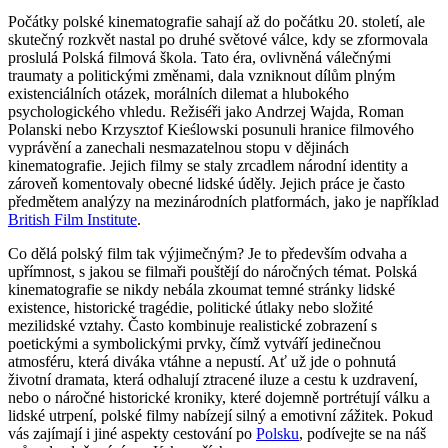
Počátky polské kinematografie sahají až do počátku 20. století, ale
skutečný rozkvět nastal po druhé světové válce, kdy se zformovala
proslulá Polská filmová škola. Tato éra, ovlivněná válečnými
traumaty a politickými změnami, dala vzniknout dílům plným
existenciálních otázek, morálních dilemat a hlubokého
psychologického vhledu. Režiséři jako Andrzej Wajda, Roman
Polanski nebo Krzysztof Kieślowski posunuli hranice filmového
vyprávění a zanechali nesmazatelnou stopu v dějinách
kinematografie. Jejich filmy se staly zrcadlem národní identity a
zároveň komentovaly obecné lidské úděly. Jejich práce je často
předmětem analýzy na mezinárodních platformách, jako je například
British Film Institute
.
Co dělá polský film tak výjimečným? Je to především odvaha a
upřímnost, s jakou se filmaři pouštějí do náročných témat. Polská
kinematografie se nikdy nebála zkoumat temné stránky lidské
existence, historické tragédie, politické útlaky nebo složité
mezilidské vztahy. Často kombinuje realistické zobrazení s
poetickými a symbolickými prvky, čímž vytváří jedinečnou
atmosféru, která diváka vtáhne a nepustí. Ať už jde o pohnutá
životní dramata, která odhalují ztracené iluze a cestu k uzdravení,
nebo o náročné historické kroniky, které dojemně portrétují válku a
lidské utrpení, polské filmy nabízejí silný a emotivní zážitek. Pokud
vás zajímají i jiné aspekty cestování po
Polsku
, podívejte se na náš