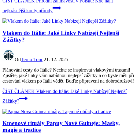
ČÍST ČLÁNEK
Přírodní zajímavosti v Polsku: Kde najít
nejkrásnější kouty přírody
Vlakem do Itálie: Jaké Linky Nabízejí Nejlepší
Zážitky?
Od
Terno Tour
21. 12. 2025
Plánování cesty do Itálie? Nechte se inspirovat vlakovými trasami!
Zjistěte, jaké linky vám nabídnou nejlepší zážitky a co byste měli při
cestování vlakem po Itálii vědět. Buďte připraveni na dobrodružství!
ČÍST ČLÁNEK
Vlakem do Itálie: Jaké Linky Nabízejí Nejlepší
Zážitky?
Kmenové rituály Papuy Nové Guineje: Masky,
magie a tradice