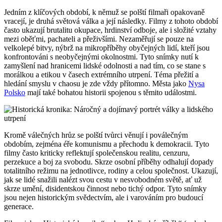
Jedním z klíčových období, k němuž se polští filmaři opakovaně
vracejí, je druhá světová válka a její následky. Filmy z tohoto období
často ukazují brutalitu okupace, hrdinství odboje, ale i složité vztahy
mezi oběťmi, pachateli a přeživšími. Nezaměřují se pouze na
velkolepé bitvy, nýbrž na mikropříběhy obyčejných lidí, kteří jsou
konfrontováni s neobyčejnými okolnostmi. Tyto snímky nutí k
zamyšlení nad hranicemi lidské odolnosti a nad tím, co se stane s
morálkou a etikou v časech extrémního utrpení. Téma přežití a
hledání smyslu v chaosu je zde vždy přítomno. Města jako
Nysa
Polsko
mají také bohatou historii spojenou s těmito událostmi.
Kromě válečných hrůz se polští tvůrci věnují i poválečným
obdobím, zejména éře komunismu a přechodu k demokracii. Tyto
filmy často kriticky reflektují společenskou realitu, cenzuru,
perzekuce a boj za svobodu. Skrze osobní příběhy odhalují dopady
totalitního režimu na jednotlivce, rodiny a celou společnost. Ukazují,
jak se lidé snažili nalézt svou cestu v nesvobodném světě, ať už
skrze umění, disidentskou činnost nebo tichý odpor. Tyto snímky
jsou nejen historickým svědectvím, ale i varováním pro budoucí
generace.