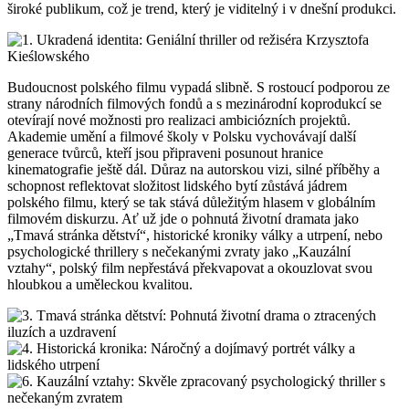
široké publikum, což je trend, který je viditelný i v dnešní produkci.
Budoucnost polského filmu vypadá slibně. S rostoucí podporou ze
strany národních filmových fondů a s mezinárodní koprodukcí se
otevírají nové možnosti pro realizaci ambiciózních projektů.
Akademie umění a filmové školy v Polsku vychovávají další
generace tvůrců, kteří jsou připraveni posunout hranice
kinematografie ještě dál. Důraz na autorskou vizi, silné příběhy a
schopnost reflektovat složitost lidského bytí zůstává jádrem
polského filmu, který se tak stává důležitým hlasem v globálním
filmovém diskurzu. Ať už jde o pohnutá životní dramata jako
„Tmavá stránka dětství“, historické kroniky války a utrpení, nebo
psychologické thrillery s nečekanými zvraty jako „Kauzální
vztahy“, polský film nepřestává překvapovat a okouzlovat svou
hloubkou a uměleckou kvalitou.