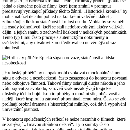
Filmy jako „Historická kronika“ nebo „Hrdinský příběh“ (pokud se
jedná o skutečné polské filmy, které jsem zmínil v promptu)
představují vynikající příklady těchto žánrů. „Historická kronika“ by
mohla nabízet detailní pohled na konkrétní válečné události,
zdůrazňující lidskou statečnost i krutost osudu. Mohla by se zaměřit
na osudy jednotlivců, kteří se stali nedobrovolnými aktéry velkých
dějin, a jejich snahu o zachování lidskosti v nelidských podmínkách.
Tento typ filmu často pracuje s autentickými dokumenty a
svědectvími, aby divákovi zprostředkoval co nejvěrnější obraz
minulosti.
„Hrdinský příběh“ by naopak mohl evokovat emocionálně silnou
ságu o odvaze a nesobeckosti, často zasazenou do kontextu povstání
nebo odbojové činnosti. Takové filmy oslavují ducha národa a jeho
vůli bojovat za svobodu, zároveň však nezakrývají tragické
důsledky těchto bojů. Jsou to příběhy o morální síle, obětavosti a
naději, které inspirují a zároveň připomínají cenu míru. Často se zde
prolínají osobní dramata s historickými milníky, což dává vyprávění
univerzální platnost.
V kontextu společenských reflexí se nelze nezmínit o filmech, které
se zabývají „Tmavou stránkou dětství“. Tyto snímky často
prozkoumávají, jak trauma z války nebo z totalitního režimu