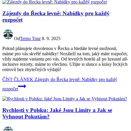
Zájezdy do Řecka levně: Nabídky pro každý
rozpočet
Od
Terno Tour
8. 9. 2025
Pokud plánujete dovolenou v Řecku a hledáte levné možnosti,
máme pro vás skvělé nabídky! Nezáleží na tom, jaký máte rozpočet,
vždy najdeme variantu pro vás. Od levných hotelů až po luxusní all-
inclusive rezorty, máme to všechno. Užijte si slunce a krásy řeckých
ostrovů bez zbytečných výdajů!
ČÍST ČLÁNEK
Zájezdy do Řecka levně: Nabídky pro každý
rozpočet
Rychlosti v Polsku: Jaké Jsou Limity a Jak se
Vyhnout Pokutám?