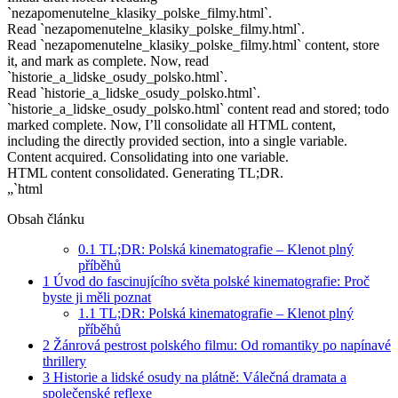
`nezapomenutelne_klasiky_polske_filmy.html`.
Read `nezapomenutelne_klasiky_polske_filmy.html`.
Read `nezapomenutelne_klasiky_polske_filmy.html` content, store
it, and mark as complete. Now, read
`historie_a_lidske_osudy_polsko.html`.
Read `historie_a_lidske_osudy_polsko.html`.
`historie_a_lidske_osudy_polsko.html` content read and stored; todo
marked complete. Now, I’ll consolidate all HTML content,
including the directly provided section, into a single variable.
Content acquired. Consolidating into one variable.
HTML content consolidated. Generating TL;DR.
„`html
Obsah článku
0.1
TL;DR: Polská kinematografie – Klenot plný
příběhů
1
Úvod do fascinujícího světa polské kinematografie: Proč
byste ji měli poznat
1.1
TL;DR: Polská kinematografie – Klenot plný
příběhů
2
Žánrová pestrost polského filmu: Od romantiky po napínavé
thrillery
3
Historie a lidské osudy na plátně: Válečná dramata a
společenské reflexe