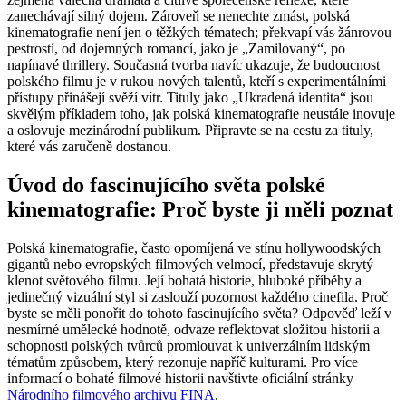
zanechávají silný dojem. Zároveň se nenechte zmást, polská
kinematografie není jen o těžkých tématech; překvapí vás žánrovou
pestrostí, od dojemných romancí, jako je „Zamilovaný“, po
napínavé thrillery. Současná tvorba navíc ukazuje, že budoucnost
polského filmu je v rukou nových talentů, kteří s experimentálními
přístupy přinášejí svěží vítr. Tituly jako „Ukradená identita“ jsou
skvělým příkladem toho, jak polská kinematografie neustále inovuje
a oslovuje mezinárodní publikum. Připravte se na cestu za tituly,
které vás zaručeně dostanou.
Úvod do fascinujícího světa polské
kinematografie: Proč byste ji měli poznat
Polská kinematografie, často opomíjená ve stínu hollywoodských
gigantů nebo evropských filmových velmocí, představuje skrytý
klenot světového filmu. Její bohatá historie, hluboké příběhy a
jedinečný vizuální styl si zaslouží pozornost každého cinefila. Proč
byste se měli ponořit do tohoto fascinujícího světa? Odpověď leží v
nesmírné umělecké hodnotě, odvaze reflektovat složitou historii a
schopnosti polských tvůrců promlouvat k univerzálním lidským
tématům způsobem, který rezonuje napříč kulturami. Pro více
informací o bohaté filmové historii navštivte oficiální stránky
Národního filmového archivu FINA
.