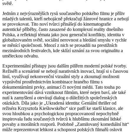
světě.
Jedním z nejvýraznějších rysů současného polského filmu je příliv
mladých talentů, kteří nebojácně překračují žánrové hranice a nebojí
se provokovat. Tito noví tvůrci přinášejí do kinematografie
autentické příběhy, často zasazené do komplexní reality dnešního
Polska, a reflektují témata jako jsou generační konflikty, identita v
globalizovaném světě, sociální nerovnost a hledání smyslu v rychle
se měnící společnosti. Mnozí z nich se prosadili na prestižních
mezinárodních festivalech, kde sklízí uznání za svou originalitu a
uměleckou odvahu.
Experimentální přístupy jsou dalším pilířem moderní polské tvorby.
Režiséři a scenáristé se nebojí narativních inovací, hrají si s časovou
linií, využívají nekonvenční vizuální styly a zkoumají možnosti
vyprávění prostřednictvím kombinace hraného filmu s
dokumentárními prvky, animací či novými médii. Tato touha po
experimentování dává vzniknout filmům, které nejen baví, ale také
nutí k zamyšlení a otevírají dialog o důležitých společenských
otázkách. Díla jako je „Ukradená identita: Geniální thriller od
režiséra Krzysztofa Kieślowského“ sice patří ke starší klasice, ale
svou hloubkou a psychologickou propracovaností nepochybně
inspirovala řadu současných tvůrců k hlubšímu zkoumání lidské
povahy a morálních rozporů. Podobně „Zamilovaný komediální hit“
může reprezentovat lehkost a schopnost polských filmařů oslovit