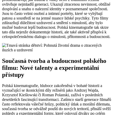
ovlivňuje nejmladší generaci. Ukazují ztracenou nevinnost, obtížné
dospívání a snahu o nalezení identity v poznamenané společnosti.
Jsou to často velmi osobní a intimní portréty, které se vyhýbají
patosu a soustředí se na jemné nuance lidské psychiky. Tyto filmy
zdůrazňují důležitost uzdravení a smíření s minulostí, aby bylo
možné budovat lepší budoucnost. Polská kinematografie tak skrze
tato díla nejenže dokumentuje historii, ale také aktivně přispívá k
celospolečenskému dialogu o minulosti, přítomnosti a budoucnosti.
Současná tvorba a budoucnost polského
filmu: Nové talenty a experimentální
přístupy
Polská kinematografie, hluboce zakořeněná v bohaté historii a
vyznačující se ikonickými díly režisérů jako Andrzej Wajda,
Krzysztof Kieślowski či Roman Polanski, zažívá v posledních
desetiletích fascinující transformaci. Zatímco starší generace filmařů
často reflektovala válečné hrůzy, politický útlak a morální dilemata,
současná tvorba se odvážně pouští do nových teritorií, přináší svěží
pohledy a experimentální formy, které oslovují diváky po celém