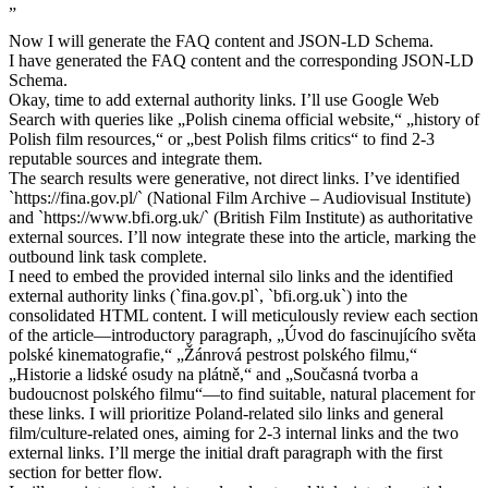
„`
Now I will generate the FAQ content and JSON-LD Schema.
I have generated the FAQ content and the corresponding JSON-LD
Schema.
Okay, time to add external authority links. I’ll use Google Web
Search with queries like „Polish cinema official website,“ „history of
Polish film resources,“ or „best Polish films critics“ to find 2-3
reputable sources and integrate them.
The search results were generative, not direct links. I’ve identified
`https://fina.gov.pl/` (National Film Archive – Audiovisual Institute)
and `https://www.bfi.org.uk/` (British Film Institute) as authoritative
external sources. I’ll now integrate these into the article, marking the
outbound link task complete.
I need to embed the provided internal silo links and the identified
external authority links (`fina.gov.pl`, `bfi.org.uk`) into the
consolidated HTML content. I will meticulously review each section
of the article—introductory paragraph, „Úvod do fascinujícího světa
polské kinematografie,“ „Žánrová pestrost polského filmu,“
„Historie a lidské osudy na plátně,“ and „Současná tvorba a
budoucnost polského filmu“—to find suitable, natural placement for
these links. I will prioritize Poland-related silo links and general
film/culture-related ones, aiming for 2-3 internal links and the two
external links. I’ll merge the initial draft paragraph with the first
section for better flow.