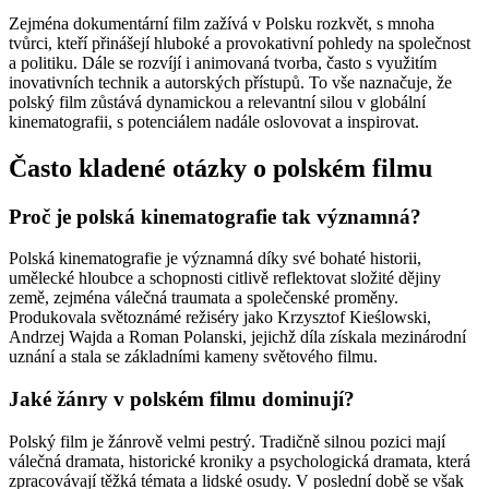
Zejména dokumentární film zažívá v Polsku rozkvět, s mnoha
tvůrci, kteří přinášejí hluboké a provokativní pohledy na společnost
a politiku. Dále se rozvíjí i animovaná tvorba, často s využitím
inovativních technik a autorských přístupů. To vše naznačuje, že
polský film zůstává dynamickou a relevantní silou v globální
kinematografii, s potenciálem nadále oslovovat a inspirovat.
Často kladené otázky o polském filmu
Proč je polská kinematografie tak významná?
Polská kinematografie je významná díky své bohaté historii,
umělecké hloubce a schopnosti citlivě reflektovat složité dějiny
země, zejména válečná traumata a společenské proměny.
Produkovala světoznámé režiséry jako Krzysztof Kieślowski,
Andrzej Wajda a Roman Polanski, jejichž díla získala mezinárodní
uznání a stala se základními kameny světového filmu.
Jaké žánry v polském filmu dominují?
Polský film je žánrově velmi pestrý. Tradičně silnou pozici mají
válečná dramata, historické kroniky a psychologická dramata, která
zpracovávají těžká témata a lidské osudy. V poslední době se však