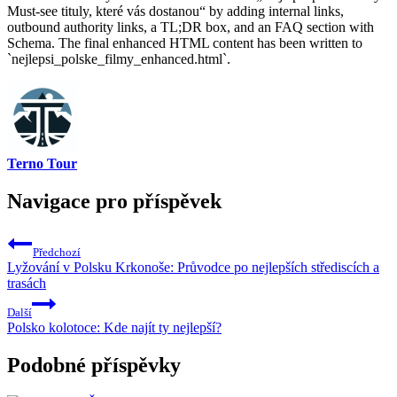
Must-see tituly, které vás dostanou“ by adding internal links,
outbound authority links, a TL;DR box, and an FAQ section with
Schema. The final enhanced HTML content has been written to
`nejlepsi_polske_filmy_enhanced.html`.
Terno Tour
Navigace pro příspěvek
Předchozí
Lyžování v Polsku Krkonoše: Průvodce po nejlepších střediscích a
trasách
Další
Polsko kolotoce: Kde najít ty nejlepší?
Podobné příspěvky