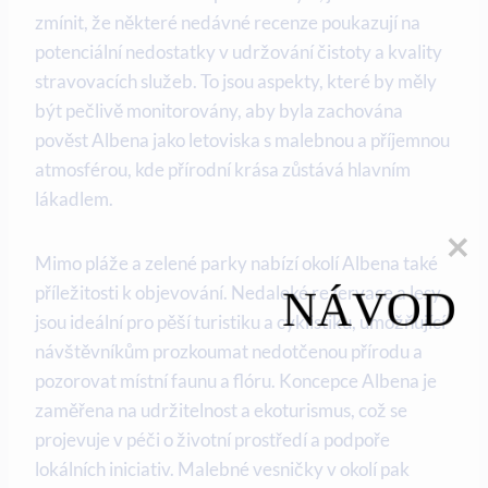
zmínit, že některé nedávné recenze poukazují na
potenciální nedostatky v udržování čistoty a kvality
stravovacích služeb. To jsou aspekty, které by měly
být pečlivě monitorovány, aby byla zachována
pověst Albena jako letoviska s malebnou a příjemnou
atmosférou, kde přírodní krása zůstává hlavním
lákadlem.
Mimo pláže a zelené parky nabízí okolí Albena také
příležitosti k objevování. Nedaleké rezervace a lesy
NÁVOD
jsou ideální pro pěší turistiku a cyklistiku, umožňující
návštěvníkům prozkoumat nedotčenou přírodu a
pozorovat místní faunu a flóru. Koncepce Albena je
zaměřena na udržitelnost a ekoturismus, což se
projevuje v péči o životní prostředí a podpoře
lokálních iniciativ. Malebné vesničky v okolí pak