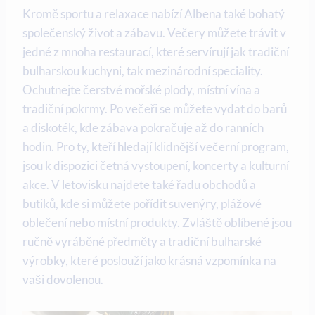
Kromě sportu a relaxace nabízí Albena také bohatý
společenský život a zábavu. Večery můžete trávit v
jedné z mnoha restaurací, které servírují jak tradiční
bulharskou kuchyni, tak mezinárodní speciality.
Ochutnejte čerstvé mořské plody, místní vína a
tradiční pokrmy. Po večeři se můžete vydat do barů
a diskoték, kde zábava pokračuje až do ranních
hodin. Pro ty, kteří hledají klidnější večerní program,
jsou k dispozici četná vystoupení, koncerty a kulturní
akce. V letovisku najdete také řadu obchodů a
butiků, kde si můžete pořídit suvenýry, plážové
oblečení nebo místní produkty. Zvláště oblíbené jsou
ručně vyráběné předměty a tradiční bulharské
výrobky, které poslouží jako krásná vzpomínka na
vaši dovolenou.