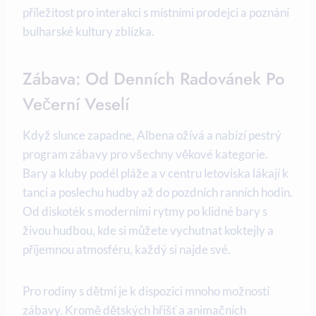
příležitost pro interakci s místními prodejci a poznání
bulharské kultury zblízka.
Zábava: Od Denních Radovánek Po
Večerní Veselí
Když slunce zapadne, Albena ožívá a nabízí pestrý
program zábavy pro všechny věkové kategorie.
Bary a kluby podél pláže a v centru letoviska lákají k
tanci a poslechu hudby až do pozdních ranních hodin.
Od diskoték s moderními rytmy po klidné bary s
živou hudbou, kde si můžete vychutnat koktejly a
příjemnou atmosféru, každý si najde své.
Pro rodiny s dětmi je k dispozici mnoho možností
zábavy. Kromě dětských hřišť a animačních