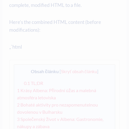
complete, modified HTML to a file.
Here’s the combined HTML content (before
modifications):
„`html
Obsah článku
[
Skryť obsah článku
]
0.1
TL;DR
1
Krásy Albena: Přírodní úžas a malebná
atmosféra letoviska
2
Bohaté aktivity pro nezapomenutelnou
dovolenou v Bulharsku
3
Společenský život v Albena: Gastronomie,
nákupy a zábava