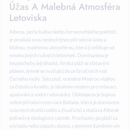
Úžas A Malebná Atmosféra
Letoviska
Albena, perla bulharského černomořského pobřeží,
je proslulá svou neobyčejnou přírodní krásou a
klidnou, malebnou atmosférou, která ji odlišuje od
mnoha jiných rušných letovisek. Dominantou je
bezpochyby její dlouhá, široká pláž se zlatavým
pískem, jemně se svažující do průzračných vod
Černého moře. Tato pláž, oceněná Modrou vlajkou
za čistotu a kvalitu, je ideálním místem pro relaxaci,
opalování a vodní radovánky. Obklopena je bujnou
zelení přírodní rezervace Baltata, která je domovem
vzácných druhů rostlin a živočichů a dodává Albeně
jedinečný ekologický rozměr. Procházky po pláži za
východu nebo západu slunce, s jemným šuměním vln