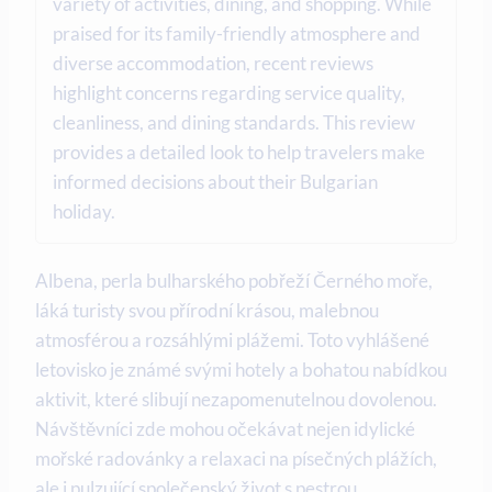
variety of activities, dining, and shopping. While
praised for its family-friendly atmosphere and
diverse accommodation, recent reviews
highlight concerns regarding service quality,
cleanliness, and dining standards. This review
provides a detailed look to help travelers make
informed decisions about their Bulgarian
holiday.
Albena, perla bulharského pobřeží Černého moře,
láká turisty svou přírodní krásou, malebnou
atmosférou a rozsáhlými plážemi. Toto vyhlášené
letovisko je známé svými hotely a bohatou nabídkou
aktivit, které slibují nezapomenutelnou dovolenou.
Návštěvníci zde mohou očekávat nejen idylické
mořské radovánky a relaxaci na písečných plážích,
ale i pulzující společenský život s pestrou