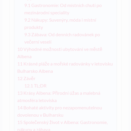
9.1
Gastronomie: Od místních chutí po
mezinárodní speciality
9.2
Nákupy: Suvenýry, móda i místní
produkty
9.3
Zábava: Od denních radovánek po
večerní veselí
10
Výhodné možnosti ubytování ve městě
Albena
11
Krásné pláže a mořské radovánky v letovisku
Bulharsko Albena
12
Závěr
12.1
TL;DR
13
Krásy Albena: Přírodní úžas a malebná
atmosféra letoviska
14
Bohaté aktivity pro nezapomenutelnou
dovolenou v Bulharsku
15
Společenský život v Albena: Gastronomie,
nákupy a zábava