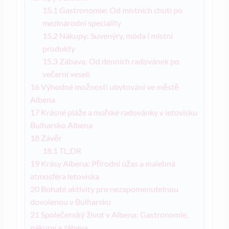
15.1
Gastronomie: Od místních chutí po
mezinárodní speciality
15.2
Nákupy: Suvenýry, móda i místní
produkty
15.3
Zábava: Od denních radovánek po
večerní veselí
16
Výhodné možnosti ubytování ve městě
Albena
17
Krásné pláže a mořské radovánky v letovisku
Bulharsko Albena
18
Závěr
18.1
TL;DR
19
Krásy Albena: Přírodní úžas a malebná
atmosféra letoviska
20
Bohaté aktivity pro nezapomenutelnou
dovolenou v Bulharsku
21
Společenský život v Albena: Gastronomie,
nákupy a zábava