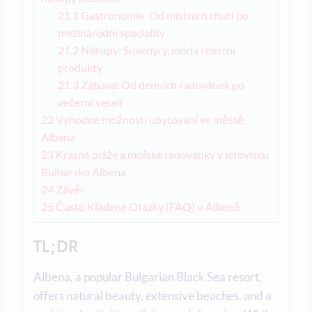
21.1
Gastronomie: Od místních chutí po
mezinárodní speciality
21.2
Nákupy: Suvenýry, móda i místní
produkty
21.3
Zábava: Od denních radovánek po
večerní veselí
22
Výhodné možnosti ubytování ve městě
Albena
23
Krásné pláže a mořské radovánky v letovisku
Bulharsko Albena
24
Závěr
25
Často Kladené Otázky (FAQ) o Albeně
TL;DR
Albena, a popular Bulgarian Black Sea resort,
offers natural beauty, extensive beaches, and a