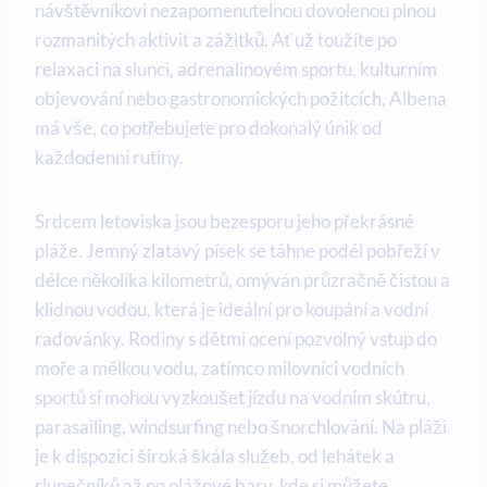
návštěvníkovi nezapomenutelnou dovolenou plnou
rozmanitých aktivit a zážitků. Ať už toužíte po
relaxaci na slunci, adrenalinovém sportu, kulturním
objevování nebo gastronomických požitcích, Albena
má vše, co potřebujete pro dokonalý únik od
každodenní rutiny.
Srdcem letoviska jsou bezesporu jeho překrásné
pláže. Jemný zlatavý písek se táhne podél pobřeží v
délce několika kilometrů, omýván průzračně čistou a
klidnou vodou, která je ideální pro koupání a vodní
radovánky. Rodiny s dětmi ocení pozvolný vstup do
moře a mělkou vodu, zatímco milovníci vodních
sportů si mohou vyzkoušet jízdu na vodním skútru,
parasailing, windsurfing nebo šnorchlování. Na pláži
je k dispozici široká škála služeb, od lehátek a
slunečníků až po plážové bary, kde si můžete