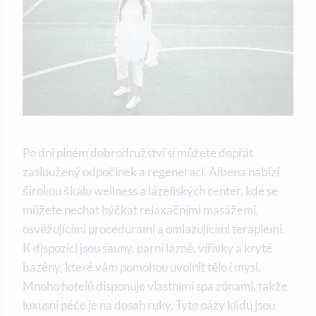
Po dni plném dobrodružství si můžete dopřát
zasloužený odpočinek a regeneraci. Albena nabízí
širokou škálu wellness a lázeňských center, kde se
můžete nechat hýčkat relaxačními masážemi,
osvěžujícími procedurami a omlazujícími terapiemi.
K dispozici jsou sauny, parní lázně, vířivky a kryté
bazény, které vám pomohou uvolnit tělo i mysl.
Mnoho hotelů disponuje vlastními spa zónami, takže
luxusní péče je na dosah ruky. Tyto oázy klidu jsou