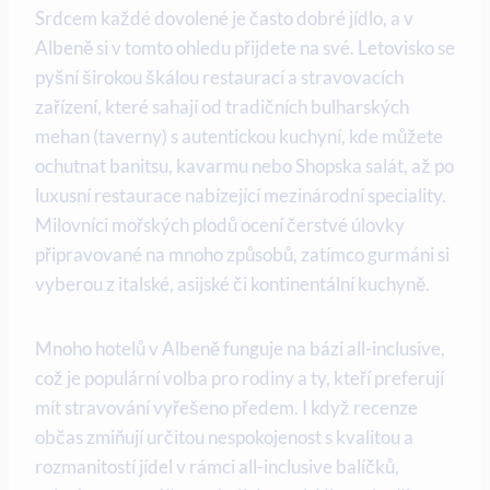
Srdcem každé dovolené je často dobré jídlo, a v
Albeně si v tomto ohledu přijdete na své. Letovisko se
pyšní širokou škálou restaurací a stravovacích
zařízení, které sahají od tradičních bulharských
mehan (taverny) s autentickou kuchyní, kde můžete
ochutnat banitsu, kavarmu nebo Shopska salát, až po
luxusní restaurace nabízející mezinárodní speciality.
Milovníci mořských plodů ocení čerstvé úlovky
připravované na mnoho způsobů, zatímco gurmáni si
vyberou z italské, asijské či kontinentální kuchyně.
Mnoho hotelů v Albeně funguje na bázi all-inclusive,
což je populární volba pro rodiny a ty, kteří preferují
mít stravování vyřešeno předem. I když recenze
občas zmiňují určitou nespokojenost s kvalitou a
rozmanitostí jídel v rámci all-inclusive balíčků,