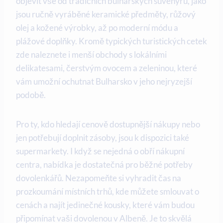
objevit vše od tradičních bulharských suvenýrů, jako
jsou ručně vyráběné keramické předměty, růžový
olej a kožené výrobky, až po moderní módu a
plážové doplňky. Kromě typických turistických cetek
zde naleznete i menší obchody s lokálními
delikatesami, čerstvým ovocem a zeleninou, které
vám umožní ochutnat Bulharsko v jeho nejryzejší
podobě.
Pro ty, kdo hledají cenově dostupnější nákupy nebo
jen potřebují doplnit zásoby, jsou k dispozici také
supermarkety. I když se nejedná o obří nákupní
centra, nabídka je dostatečná pro běžné potřeby
dovolenkářů. Nezapomeňte si vyhradit čas na
prozkoumání místních trhů, kde můžete smlouvat o
cenách a najít jedinečné kousky, které vám budou
připomínat vaši dovolenou v Albeně. Je to skvělá