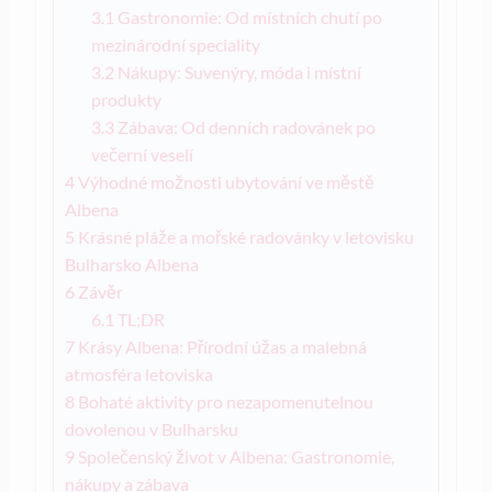
3.1
Gastronomie: Od místních chutí po
mezinárodní speciality
3.2
Nákupy: Suvenýry, móda i místní
produkty
3.3
Zábava: Od denních radovánek po
večerní veselí
4
Výhodné možnosti ubytování ve městě
Albena
5
Krásné pláže a mořské radovánky v letovisku
Bulharsko Albena
6
Závěr
6.1
TL;DR
7
Krásy Albena: Přírodní úžas a malebná
atmosféra letoviska
8
Bohaté aktivity pro nezapomenutelnou
dovolenou v Bulharsku
9
Společenský život v Albena: Gastronomie,
nákupy a zábava