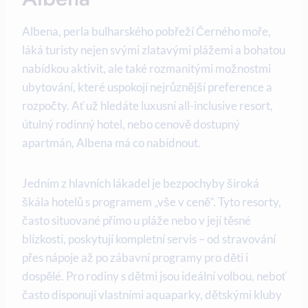
Albena, perla bulharského pobřeží Černého moře,
láká turisty nejen svými zlatavými plážemi a bohatou
nabídkou aktivit, ale také rozmanitými možnostmi
ubytování, které uspokojí nejrůznější preference a
rozpočty. Ať už hledáte luxusní all-inclusive resort,
útulný rodinný hotel, nebo cenově dostupný
apartmán, Albena má co nabídnout.
Jedním z hlavních lákadel je bezpochyby široká
škála hotelů s programem „vše v ceně“. Tyto resorty,
často situované přímo u pláže nebo v její těsné
blízkosti, poskytují kompletní servis – od stravování
přes nápoje až po zábavní programy pro děti i
dospělé. Pro rodiny s dětmi jsou ideální volbou, neboť
často disponují vlastními aquaparky, dětskými kluby