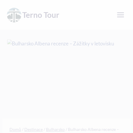
Přeskočit
na
Terno Tour
obsah
Domů
/
Destinace
/
Bulharsko
/
Bulharsko Albena recenze –