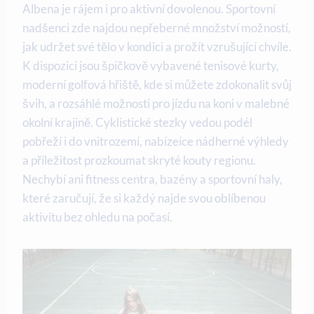
Albena je rájem i pro aktivní dovolenou. Sportovní
nadšenci zde najdou nepřeberné množství možností,
jak udržet své tělo v kondici a prožít vzrušující chvíle.
K dispozici jsou špičkově vybavené tenisové kurty,
moderní golfová hřiště, kde si můžete zdokonalit svůj
švih, a rozsáhlé možnosti pro jízdu na koni v malebné
okolní krajině. Cyklistické stezky vedou podél
pobřeží i do vnitrozemí, nabízeíce nádherné výhledy
a příležitost prozkoumat skryté kouty regionu.
Nechybí ani fitness centra, bazény a sportovní haly,
které zaručují, že si každý najde svou oblíbenou
aktivitu bez ohledu na počasí.