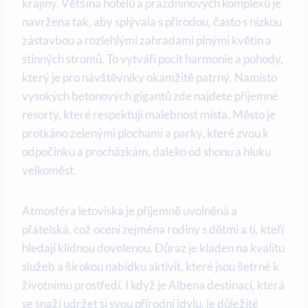
krajiny. Většina hotelů a prázdninových komplexů je
navržena tak, aby splývala s přírodou, často s nízkou
zástavbou a rozlehlými zahradami plnými květin a
stinných stromů. To vytváří pocit harmonie a pohody,
který je pro návštěvníky okamžitě patrný. Namísto
vysokých betonových gigantů zde najdete příjemné
resorty, které respektují malebnost místa. Město je
protkáno zelenými plochami a parky, které zvou k
odpočinku a procházkám, daleko od shonu a hluku
velkoměst.
Atmosféra letoviska je příjemně uvolněná a
přátelská, což ocení zejména rodiny s dětmi a ti, kteří
hledají klidnou dovolenou. Důraz je kladen na kvalitu
služeb a širokou nabídku aktivit, které jsou šetrné k
životnímu prostředí. I když je Albena destinací, která
se snaží udržet si svou přírodní idylu, je důležité