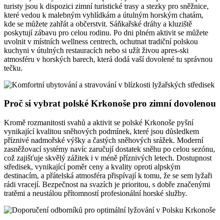
turisty jsou k dispozici zimní turistické trasy a stezky pro sněžnice,
které vedou k malebným vyhlídkám a útulným horským chatám,
kde se můžete zahřát a občerstvit. Sáňkařské dráhy a kluziště
poskytují zábavu pro celou rodinu. Po dni plném aktivit se můžete
uvolnit v místních wellness centrech, ochutnat tradiční polskou
kuchyni v útulných restauracích nebo si užít živou apres-ski
atmosféru v horských barech, která dodá vaší dovolené tu správnou
tečku.
Proč si vybrat polské Krkonoše pro zimní dovolenou
Kromě rozmanitosti svahů a aktivit se polské Krkonoše pyšní
vynikající kvalitou sněhových podmínek, které jsou důsledkem
příznivé nadmořské výšky a častých sněhových srážek. Moderní
zasněžovací systémy navíc zaručují dostatek sněhu po celou sezónu,
což zajišťuje skvělý zážitek i v méně příznivých letech. Dostupnost
středisek, vynikající poměr ceny a kvality oproti alpským
destinacím, a přátelská atmosféra přispívají k tomu, že se sem lyžaři
rádi vracejí. Bezpečnost na svazích je prioritou, s dobře značenými
tratěmi a neustálou přítomností profesionální horské služby.