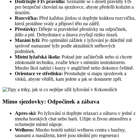
Dodržujte FIS pravidla:
Seznamte se s deseti pravidly FIS
pro bezpečné chování na sjezdovce, abyste předešli kolizím a
úrazům.
Rozcvička:
Před každou jízdou si dopřejte krátkou rozcvičku,
která protáhne svaly a připraví tělo na zátěž.
Přestávky:
Dělejte si pravidelné přestávky na odpočinek,
jídlo a pití. Dehydratace a únava zvyšují riziko úrazů.
Mazání lyží:
Pro optimální zážitek z lyžování je důležité mít
správně namazané lyže podle aktuálních sněhových
podmínek.
Místní lyžařská škola:
Pokud jste začátečník nebo si chcete
zdokonalit techniku, zvažte lekce s místním instruktorem.
Mnoho škol nabízí i kurzy v angličtině nebo dokonce češtině.
Orientace ve středisku:
Prostudujte si mapu sjezdovek a
vleků, abyste věděli, kam jedete a jak se dostanete zpět.
Mimo sjezdovky: Odpočinek a zábava
Apres-ski:
Po lyžování si dopřejte relaxaci a zábavu v jedné z
mnoha horských chat nebo barů. Užijte si živou atmosféru a
ochutnejte místní nápoje.
Wellness:
Mnoho hotelů nabízí wellness centra s bazény,
saunami a masážemi, které jsou ideální pro regeneraci