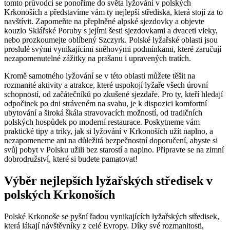
tomto průvodci se ponoříme do světa lyžování v polských
Krkonoších a představíme vám ty nejlepší střediska, která stojí za to
navštívit. Zapomeňte na přeplněné alpské sjezdovky a objevte
kouzlo Sklářské Poruby s jejími šesti sjezdovkami a dvaceti vleky,
nebo prozkoumejte oblíbený Szczyrk. Polské lyžařské oblasti jsou
proslulé svými vynikajícími sněhovými podmínkami, které zaručují
nezapomenutelné zážitky na prašanu i upravených tratích.
Kromě samotného lyžování se v této oblasti můžete těšit na
rozmanité aktivity a atrakce, které uspokojí lyžaře všech úrovní
schopností, od začátečníků po zkušené sjezdaře. Pro ty, kteří hledají
odpočinek po dni stráveném na svahu, je k dispozici komfortní
ubytování a široká škála stravovacích možností, od tradičních
polských hospůdek po moderní restaurace. Poskytneme vám
praktické tipy a triky, jak si lyžování v Krkonoších užít naplno, a
nezapomeneme ani na důležitá bezpečnostní doporučení, abyste si
svůj pobyt v Polsku užili bez starostí a naplno. Připravte se na zimní
dobrodružství, které si budete pamatovat!
Výběr nejlepších lyžařských středisek v
polských Krkonoších
Polské Krkonoše se pyšní řadou vynikajících lyžařských středisek,
která lákají návštěvníky z celé Evropy. Díky své rozmanitosti,