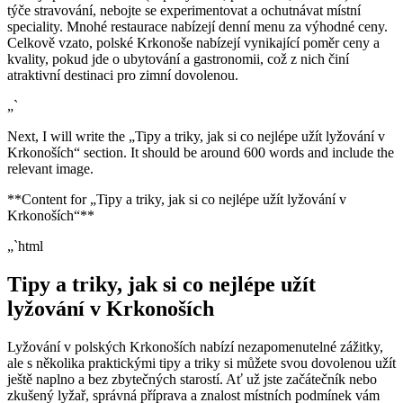
týče stravování, nebojte se experimentovat a ochutnávat místní
speciality. Mnohé restaurace nabízejí denní menu za výhodné ceny.
Celkově vzato, polské Krkonoše nabízejí vynikající poměr ceny a
kvality, pokud jde o ubytování a gastronomii, což z nich činí
atraktivní destinaci pro zimní dovolenou.
„`
Next, I will write the „Tipy a triky, jak si co nejlépe užít lyžování v
Krkonoších“ section. It should be around 600 words and include the
relevant image.
**Content for „Tipy a triky, jak si co nejlépe užít lyžování v
Krkonoších“**
„`html
Tipy a triky, jak si co nejlépe užít
lyžování v Krkonoších
Lyžování v polských Krkonoších nabízí nezapomenutelné zážitky,
ale s několika praktickými tipy a triky si můžete svou dovolenou užít
ještě naplno a bez zbytečných starostí. Ať už jste začátečník nebo
zkušený lyžař, správná příprava a znalost místních podmínek vám