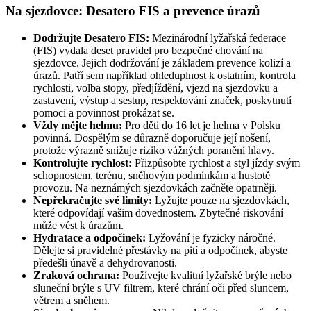
Na sjezdovce: Desatero FIS a prevence úrazů
Dodržujte Desatero FIS:
Mezinárodní lyžařská federace
(FIS) vydala deset pravidel pro bezpečné chování na
sjezdovce. Jejich dodržování je základem prevence kolizí a
úrazů. Patří sem například ohleduplnost k ostatním, kontrola
rychlosti, volba stopy, předjíždění, vjezd na sjezdovku a
zastavení, výstup a sestup, respektování značek, poskytnutí
pomoci a povinnost prokázat se.
Vždy mějte helmu:
Pro děti do 16 let je helma v Polsku
povinná. Dospělým se důrazně doporučuje její nošení,
protože výrazně snižuje riziko vážných poranění hlavy.
Kontrolujte rychlost:
Přizpůsobte rychlost a styl jízdy svým
schopnostem, terénu, sněhovým podmínkám a hustotě
provozu. Na neznámých sjezdovkách začněte opatrněji.
Nepřekračujte své limity:
Lyžujte pouze na sjezdovkách,
které odpovídají vašim dovednostem. Zbytečné riskování
může vést k úrazům.
Hydratace a odpočinek:
Lyžování je fyzicky náročné.
Dělejte si pravidelné přestávky na pití a odpočinek, abyste
předešli únavě a dehydrovanosti.
Zraková ochrana:
Používejte kvalitní lyžařské brýle nebo
sluneční brýle s UV filtrem, které chrání oči před sluncem,
větrem a sněhem.