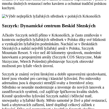
mnoha útulných restaurací nebo kaváren a ochutnat tradiční polskou
kuchyni.
Szczyrk: Dynamické centrum Beskid Slezských
Ačkoliv Szczyrk neleží přímo v Krkonoších, je často zmiňován v
kontextu nejlepších lyžařských středisek v Polsku díky své blízkosti
a vynikajícím lyžařským podmínkám. Nachází se v Beskidách
Slezských a nabízí největší lyžařský areál v Polsku, Szczyrk
Mountain Resort. S více než 40 kilometry sjezdovek, moderními
lanovkami a propojenými areály (Szczyrk COS Skrzyczne, Małe
Skrzyczne, Wierch Pośredni) představuje Szczyrk obrovské
možnosti pro lyžaře všech úrovní.
Szczyrk je známý svými širokými a dobře upravenými sjezdovkami,
které jsou vhodné pro carving i klasické lyžování. Pro milovníky
adrenalinu jsou k dispozici strmější svahy a freeridové zóny.
Středisko se neustále modernizuje a investuje do nových lanovek a
zasněžovacích systémů, což zajišťuje špičkovou kvalitu služeb.
Kromě sjezdového lyžování Szczyrk nabízí i běžecké tratě,
snowparky a lyžařské školy. Město samotné je živé a plné restaurací,
barů a ubytovacích zařízení, které doplňují celkový zážitek z