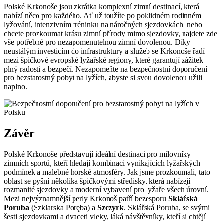
Polské Krkonoše jsou zkrátka komplexní zimní destinací, která
nabízí něco pro každého. Ať už toužíte po poklidném rodinném
lyžování, intenzivním tréninku na náročných sjezdovkách, nebo
chcete prozkoumat krásu zimní přírody mimo sjezdovky, najdete zde
vše potřebné pro nezapomenutelnou zimní dovolenou. Díky
neustálým investicím do infrastruktury a služeb se Krkonoše řadí
mezi špičkové evropské lyžařské regiony, které garantují zážitek
plný radosti a bezpečí. Nezapomeňte na bezpečnostní doporučení
pro bezstarostný pobyt na lyžích, abyste si svou dovolenou užili
naplno.
Závěr
Polské Krkonoše představují ideální destinaci pro milovníky
zimních sportů, kteří hledají kombinaci vynikajících lyžařských
podmínek a malebné horské atmosféry. Jak jsme prozkoumali, tato
oblast se pyšní několika špičkovými středisky, která nabízejí
rozmanité sjezdovky a moderní vybavení pro lyžaře všech úrovní.
Mezi nejvýznamnější perly Krkonoš patří bezesporu
Sklářská
Poruba
(Szklarska Poręba) a
Szczyrk
. Sklářská Poruba, se svými
šesti sjezdovkami a dvaceti vleky, láká návštěvníky, kteří si chtějí