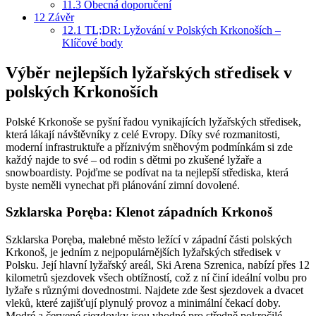
11.3
Obecná doporučení
12
Závěr
12.1
TL;DR: Lyžování v Polských Krkonoších –
Klíčové body
Výběr nejlepších lyžařských středisek v
polských Krkonoších
Polské Krkonoše se pyšní řadou vynikajících lyžařských středisek,
která lákají návštěvníky z celé Evropy. Díky své rozmanitosti,
moderní infrastruktuře a příznivým sněhovým podmínkám si zde
každý najde to své – od rodin s dětmi po zkušené lyžaře a
snowboardisty. Pojďme se podívat na ta nejlepší střediska, která
byste neměli vynechat při plánování zimní dovolené.
Szklarska Poręba: Klenot západních Krkonoš
Szklarska Poręba, malebné město ležící v západní části polských
Krkonoš, je jedním z nejpopulárnějších lyžařských středisek v
Polsku. Její hlavní lyžařský areál, Ski Arena Szrenica, nabízí přes 12
kilometrů sjezdovek všech obtížností, což z ní činí ideální volbu pro
lyžaře s různými dovednostmi. Najdete zde šest sjezdovek a dvacet
vleků, které zajišťují plynulý provoz a minimální čekací doby.
Modré a červené sjezdovky jsou vhodné pro středně pokročilé