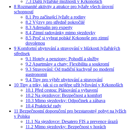
7.3
Další lyžařské možnosti v Krkonoších
8
Rozmanité aktivity a atrakce pro lyžaře všech úrovní
schopností
8.1
Pro začínající lyžaře a rodiny
8.2
Výzvy pro středně pokročilé
8.3
Adrenalin pro experty
8.4
Zimní radovánky mimo sjezdovky
8.5
Proč si vybrat polské Krkonoše pro zimní
dovolenou
9
Komfortní ubytování a stravování v blízkosti lyžařských
středisek
9.1
Hotely a penziony: Pohodlí a služby
9.2
Apartmány a chaty: Flexibilita a soukromí
9.3
Stravování: Od tradiční kuchyně po moderní
gastronomii
9.4
Tipy pro výběr ubytování a stravování
10
Tipy a triky, jak si co nejlépe užít lyžování v Krkonoších
10.1
Před cestou: Plánování a vybavení
10.2
Na sjezdovce: Bezpečnost a komfort
10.3
Mimo sjezdovky: Odpočinek a zábava
10.4
Praktické rady
11
Bezpečnostní doporučení pro bezstarostný pobyt na lyžích
v Polsku
11.1
Na sjezdovce: Desatero FIS a prevence úrazů
11.2
Mimo sjezdovky: Bezpečnost v horách