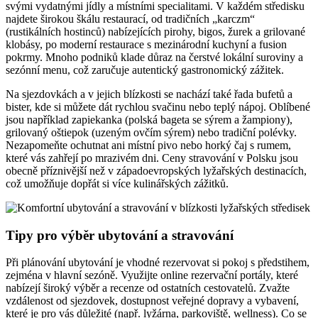
svými vydatnými jídly a místními specialitami. V každém středisku
najdete širokou škálu restaurací, od tradičních „karczm“
(rustikálních hostinců) nabízejících pirohy, bigos, žurek a grilované
klobásy, po moderní restaurace s mezinárodní kuchyní a fusion
pokrmy. Mnoho podniků klade důraz na čerstvé lokální suroviny a
sezónní menu, což zaručuje autentický gastronomický zážitek.
Na sjezdovkách a v jejich blízkosti se nachází také řada bufetů a
bister, kde si můžete dát rychlou svačinu nebo teplý nápoj. Oblíbené
jsou například zapiekanka (polská bageta se sýrem a žampiony),
grilovaný oštiepok (uzeným ovčím sýrem) nebo tradiční polévky.
Nezapomeňte ochutnat ani místní pivo nebo horký čaj s rumem,
které vás zahřejí po mrazivém dni. Ceny stravování v Polsku jsou
obecně příznivější než v západoevropských lyžařských destinacích,
což umožňuje dopřát si více kulinářských zážitků.
Tipy pro výběr ubytování a stravování
Při plánování ubytování je vhodné rezervovat si pokoj s předstihem,
zejména v hlavní sezóně. Využijte online rezervační portály, které
nabízejí široký výběr a recenze od ostatních cestovatelů. Zvažte
vzdálenost od sjezdovek, dostupnost veřejné dopravy a vybavení,
které je pro vás důležité (např. lyžárna, parkoviště, wellness). Co se