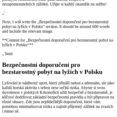
nezapomenutelných zážitků. Užijte si každý okamžik na sněhu!
„`
Next, I will write the „Bezpečnostní doporučení pro bezstarostný
pobyt na lyžích v Polsku“ section. It should be around 600 words
and include the relevant image.
**Content for „Bezpečnostní doporučení pro bezstarostný pobyt na
lyžích v Polsku“**
„`html
Bezpečnostní doporučení pro
bezstarostný pobyt na lyžích v Polsku
Lyžování je nádherný sport, který přináší radost a adrenalin, ale jako
každá horská aktivita s sebou nese určitá rizika. Abyste si svou
dovolenou v polských Krkonoších užili bezpečně a bezstarostně, je
klíčové dodržovat základní bezpečnostní pravidla a být připraven na
různé situace. Zde jsou nejdůležitější doporučení, která vám
pomohou minimalizovat rizika a zajistit příjemný zážitek na svazích
i mimo ně.