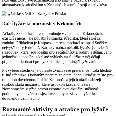
lyžování. Díky své rozmanitosti a kvalitě je Szczyrk skvělou
alternativou k střediskům v Krkonoších a určitě stojí za návštěvu.
Další lyžařské možnosti v Krkonoších
Ačkoliv Szklarska Poręba dominuje v západních Krkonoších,
existují i menší, ale půvabná lyžařská střediska, která stojí za
zmínku. Příkladem je Karpacz, který se nachází na úpatí Sněžky,
nejvyšší hory Krkonoš. Karpacz nabízí několik lyžařských vleků a
sjezdovek, které jsou ideální pro začátečníky a rodiny s dětmi. Jeho
jedinečná atmosféra a krásné výhledy na Sněžku z něj dělají
příjemnou destinaci pro ty, kteří hledají klidnější lyžování.
Při výběru střediska je důležité zvážit vaše preference – zda hledáte
rušné středisko s bohatým nočním životem, nebo klidnější místo pro
rodinnou dovolenou. Polské Krkonoše a jejich okolí nabízejí
širokou škálu možností, které uspokojí každého lyžaře.
Nezapomeňte si před cestou zkontrolovat aktuální sněhové
podmínky a otevřenost sjezdovek, abyste si svou lyžařskou
dovolenou užili naplno.
Rozmanité aktivity a atrakce pro lyžaře