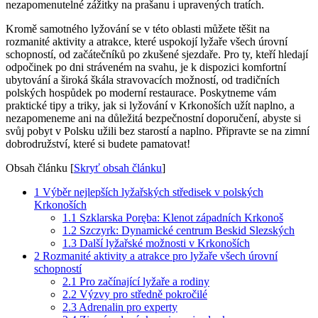
nezapomenutelné zážitky na prašanu i upravených tratích.
Kromě samotného lyžování se v této oblasti můžete těšit na
rozmanité aktivity a atrakce, které uspokojí lyžaře všech úrovní
schopností, od začátečníků po zkušené sjezdaře. Pro ty, kteří hledají
odpočinek po dni stráveném na svahu, je k dispozici komfortní
ubytování a široká škála stravovacích možností, od tradičních
polských hospůdek po moderní restaurace. Poskytneme vám
praktické tipy a triky, jak si lyžování v Krkonoších užít naplno, a
nezapomeneme ani na důležitá bezpečnostní doporučení, abyste si
svůj pobyt v Polsku užili bez starostí a naplno. Připravte se na zimní
dobrodružství, které si budete pamatovat!
Obsah článku
[
Skryť obsah článku
]
1
Výběr nejlepších lyžařských středisek v polských
Krkonoších
1.1
Szklarska Poręba: Klenot západních Krkonoš
1.2
Szczyrk: Dynamické centrum Beskid Slezských
1.3
Další lyžařské možnosti v Krkonoších
2
Rozmanité aktivity a atrakce pro lyžaře všech úrovní
schopností
2.1
Pro začínající lyžaře a rodiny
2.2
Výzvy pro středně pokročilé
2.3
Adrenalin pro experty