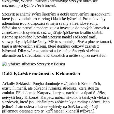
Skrzyczne, Wierch Pośredni) představuje Szczyrk obrovské
možnosti pro lyžaře všech úrovní.
Szczyrk je známý svými širokými a dobře upravenými sjezdovkami,
které jsou vhodné pro carving i klasické lyžování. Pro milovníky
adrenalinu jsou k dispozici strmější svahy a freeridové zóny.
Středisko se neustále modernizuje a investuje do nových lanovek a
zasněžovacích systémů, což zajišťuje špičkovou kvalitu služeb.
Kromě sjezdového lyžování Szczyrk nabízí i běžecké tratě,
snowparky a lyžařské školy. Město samotné je živé a plné restaurací,
barů a ubytovacích zařízení, které doplňují celkový zážitek z
lyžování. Díky své rozmanitosti a kvalitě je Szczyrk skvělou
alternativou k střediskům v Krkonoších a určitě stojí za návštěvu.
Další lyžařské možnosti v Krkonoších
Ačkoliv Szklarska Poręba dominuje v západních Krkonoších,
existují i menší, ale půvabná lyžařská střediska, která stojí za
zmínku. Příkladem je Karpacz, který se nachází na úpatí Sněžky,
nejvyšší hory Krkonoš. Karpacz nabízí několik lyžařských vleků a
sjezdovek, které jsou ideální pro začátečníky a rodiny s dětmi. Jeho
jedinečná atmosféra a krásné výhledy na Sněžku z něj dělají
příjemnou destinaci pro ty, kteří hledají klidnější lyžování.