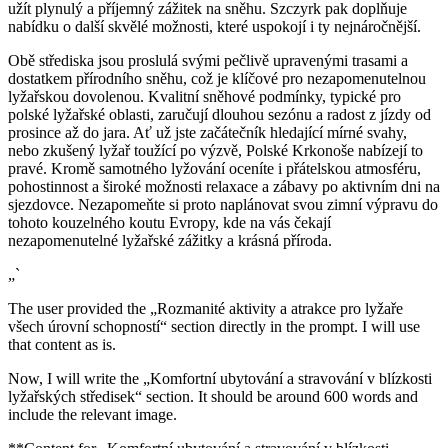
užít plynulý a příjemný zážitek na sněhu. Szczyrk pak doplňuje
nabídku o další skvělé možnosti, které uspokojí i ty nejnáročnější.
Obě střediska jsou proslulá svými pečlivě upravenými trasami a
dostatkem přírodního sněhu, což je klíčové pro nezapomenutelnou
lyžařskou dovolenou. Kvalitní sněhové podmínky, typické pro
polské lyžařské oblasti, zaručují dlouhou sezónu a radost z jízdy od
prosince až do jara. Ať už jste začátečník hledající mírné svahy,
nebo zkušený lyžař toužící po výzvě, Polské Krkonoše nabízejí to
pravé. Kromě samotného lyžování oceníte i přátelskou atmosféru,
pohostinnost a široké možnosti relaxace a zábavy po aktivním dni na
sjezdovce. Nezapomeňte si proto naplánovat svou zimní výpravu do
tohoto kouzelného koutu Evropy, kde na vás čekají
nezapomenutelné lyžařské zážitky a krásná příroda.
„`
The user provided the „Rozmanité aktivity a atrakce pro lyžaře
všech úrovní schopností“ section directly in the prompt. I will use
that content as is.
Now, I will write the „Komfortní ubytování a stravování v blízkosti
lyžařských středisek“ section. It should be around 600 words and
include the relevant image.