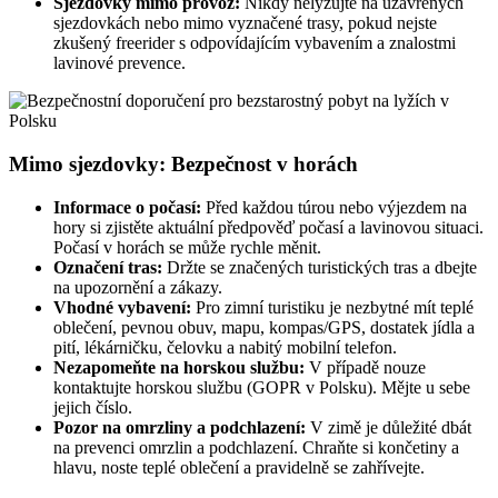
Sjezdovky mimo provoz:
Nikdy nelyžujte na uzavřených
sjezdovkách nebo mimo vyznačené trasy, pokud nejste
zkušený freerider s odpovídajícím vybavením a znalostmi
lavinové prevence.
Mimo sjezdovky: Bezpečnost v horách
Informace o počasí:
Před každou túrou nebo výjezdem na
hory si zjistěte aktuální předpověď počasí a lavinovou situaci.
Počasí v horách se může rychle měnit.
Označení tras:
Držte se značených turistických tras a dbejte
na upozornění a zákazy.
Vhodné vybavení:
Pro zimní turistiku je nezbytné mít teplé
oblečení, pevnou obuv, mapu, kompas/GPS, dostatek jídla a
pití, lékárničku, čelovku a nabitý mobilní telefon.
Nezapomeňte na horskou službu:
V případě nouze
kontaktujte horskou službu (GOPR v Polsku). Mějte u sebe
jejich číslo.
Pozor na omrzliny a podchlazení:
V zimě je důležité dbát
na prevenci omrzlin a podchlazení. Chraňte si končetiny a
hlavu, noste teplé oblečení a pravidelně se zahřívejte.