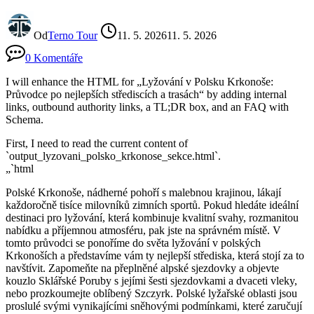
Od
Terno Tour
11. 5. 2026
11. 5. 2026
0 Komentáře
I will enhance the HTML for „Lyžování v Polsku Krkonoše:
Průvodce po nejlepších střediscích a trasách“ by adding internal
links, outbound authority links, a TL;DR box, and an FAQ with
Schema.
First, I need to read the current content of
`output_lyzovani_polsko_krkonose_sekce.html`.
„`html
Polské Krkonoše, nádherné pohoří s malebnou krajinou, lákají
každoročně tisíce milovníků zimních sportů. Pokud hledáte ideální
destinaci pro lyžování, která kombinuje kvalitní svahy, rozmanitou
nabídku a příjemnou atmosféru, pak jste na správném místě. V
tomto průvodci se ponoříme do světa lyžování v polských
Krkonoších a představíme vám ty nejlepší střediska, která stojí za to
navštívit. Zapomeňte na přeplněné alpské sjezdovky a objevte
kouzlo Sklářské Poruby s jejími šesti sjezdovkami a dvaceti vleky,
nebo prozkoumejte oblíbený Szczyrk. Polské lyžařské oblasti jsou
proslulé svými vynikajícími sněhovými podmínkami, které zaručují