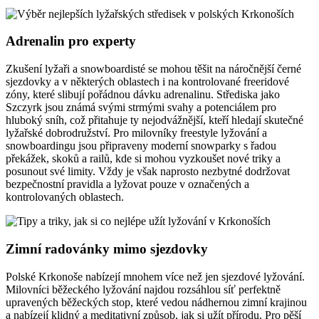
Adrenalin pro experty
Zkušení lyžaři a snowboardisté se mohou těšit na náročnější černé
sjezdovky a v některých oblastech i na kontrolované freeridové
zóny, které slibují pořádnou dávku adrenalinu. Střediska jako
Szczyrk jsou známá svými strmými svahy a potenciálem pro
hluboký sníh, což přitahuje ty nejodvážnější, kteří hledají skutečné
lyžařské dobrodružství. Pro milovníky freestyle lyžování a
snowboardingu jsou připraveny moderní snowparky s řadou
překážek, skoků a railů, kde si mohou vyzkoušet nové triky a
posunout své limity. Vždy je však naprosto nezbytné dodržovat
bezpečnostní pravidla a lyžovat pouze v označených a
kontrolovaných oblastech.
Zimní radovánky mimo sjezdovky
Polské Krkonoše nabízejí mnohem více než jen sjezdové lyžování.
Milovníci běžeckého lyžování najdou rozsáhlou síť perfektně
upravených běžeckých stop, které vedou nádhernou zimní krajinou
a nabízejí klidný a meditativní způsob, jak si užít přírodu. Pro pěší