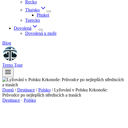
Řecko
Thajsko
Phuket
Turecko
Dovolená
Dovolená u moře
Blog
Terno Tour
Domů
/
Destinace
/
Polsko
/
Lyžování v Polsku Krkonoše:
Průvodce po nejlepších střediscích a trasách
Destinace
·
Polsko