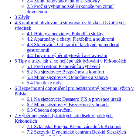
2.4
Zimní radovánky mimo sjezdovky
2.5
Proč si vybrat polské Krkonoše pro zimní
dovolenou
3
Závěr
4
Komfortní ubytování a stravování v blízkosti lyžařských
středisek
4.1
Hotely a penziony: Pohodlí a služby
4.2
Apartmány a chaty: Flexibilita a soukromí
4.3
Stravování: Od tradiční kuchyně po moderní
gastronomii
4.4
Tipy pro výběr ubytování a stravování
5
Tipy a triky, jak si co nejlépe užít lyžování v Krkonoších
5.1
Před cestou: Plánování a vybavení
5.2
Na sjezdovce: Bezpečnost a komfort
5.3
Mimo sjezdovky: Odpočinek a zábava
5.4
Praktické rady
6
Bezpečnostní doporučení pro bezstarostný pobyt na lyžích v
Polsku
6.1
Na sjezdovce: Desatero FIS a prevence úrazů
6.2
Mimo sjezdovky: Bezpečnost v horách
6.3
Obecná doporučení
7
Výběr nejlepších lyžařských středisek v polských
Krkonoších
7.1
Szklarska Poręba: Klenot západních Krkonoš
7.2
Szczyrk: Dynamické centrum Beskid Slezských