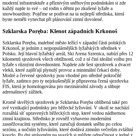
moderní infrastruktuře a příznivým sněhovým podmínkám si zde
každý najde to své – od rodin s dětmi po zkušené lyžaře a
snowboardisty. Pojďme se podívat na ta nejlepší střediska, která
byste neměli vynechat při plánování zimní dovolené.
Szklarska Poręba: Klenot západních Krkonoš
Szklarska Poręba, malebné město ležící v západní části polských
Krkonoš, je jedním z nejpopulárnějších lyžařských středisek v
Polsku. Její hlavní lyžařský areál, Ski Arena Szrenica, nabízí přes 12
kilometrů sjezdovek všech obtížností, což z ní činí ideální volbu pro
lyžaře s různými dovednostmi. Najdete zde šest sjezdovek a dvacet
vleků, které zajišťují plynulý provoz a minimální čekací doby.
Modré a červené sjezdovky jsou vhodné pro středně pokročilé
lyžaře, zatímco pro ty nejzkušenější je připravena černá sjezdovka
FIS, která je homologována pro mezinárodní závody a slibuje
adrenalinový zážitek.
Kromě skvělých sjezdovek je Szklarska Poręba oblíbená také pro
své vynikající podmínky pro běžecké lyžování. V okolí se nachází
rozsáhlá síť upravených běžeckých stop, které vedou nádhernou
zimní krajinou. Středisko je rovněž vybaveno moderními
zasněžovacími systémy, které zaručují dostatek sněhu po celou
sezónu, a nočním lyžováním, které dodává zimním večerům zvláštní
kouzlo. Po dni stráveném na svazích si můžete odpočinout v jedné z