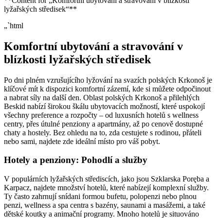
**Content for „Komfortní ubytování a stravování v blízkosti
lyžařských středisek“**
„`html
Komfortní ubytování a stravování v
blízkosti lyžařských středisek
Po dni plném vzrušujícího lyžování na svazích polských Krkonoš je
klíčové mít k dispozici komfortní zázemí, kde si můžete odpočinout
a nabrat síly na další den. Oblast polských Krkonoš a přilehlých
Beskid nabízí širokou škálu ubytovacích možností, které uspokojí
všechny preference a rozpočty – od luxusních hotelů s wellness
centry, přes útulné penziony a apartmány, až po cenově dostupné
chaty a hostely. Bez ohledu na to, zda cestujete s rodinou, přáteli
nebo sami, najdete zde ideální místo pro váš pobyt.
Hotely a penziony: Pohodlí a služby
V populárních lyžařských střediscích, jako jsou Szklarska Poręba a
Karpacz, najdete množství hotelů, které nabízejí komplexní služby.
Ty často zahrnují snídani formou bufetu, polopenzi nebo plnou
penzi, wellness a spa centra s bazény, saunami a masážemi, a také
dětské koutky a animační programy. Mnoho hotelů je situováno