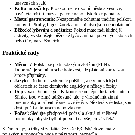
unavených svalů.
Kulturní zážitky:
Prozkoumejte okolní města a vesnice,
navštivte místní muzea, galerie nebo historické památky.
Místní gastronomie:
Nezapomeňte ochutnat tradiční polskou
kuchyni. Pirohy, bigos, žurek a místní pivo jsou neodolatelné.
Běžecké lyžování a sněžnice:
Pokud máte rádi klidnější
aktivity, vyzkoušejte běžecké lyžování na upravených stopách
nebo túry na sněžnicích.
Praktické rady
Měna:
V Polsku se platí polskými zlotými (PLN).
Doporučuje se mít u sebe hotovost, ale platební karty jsou
široce přijímány.
Jazyk:
Úředním jazykem je polština, ale v turistických
oblastech se často domluvíte anglicky a někdy i česky.
Doprava:
Do polských Krkonoš se nejlépe dostanete autem.
Silnice jsou v zimě udržované, ale je vhodné mít zimní
pneumatiky a případně sněhové řetězy. Některá střediska jsou
dostupná i autobusem nebo vlakem.
Počasí:
Sledujte předpověď počasí a aktuální sněhové
podmínky, abyste byli připraveni na vše, co vás čeká.
S těmito tipy a triky si zajistíte, že vaše lyžařská dovolená v
polských Krkonoších bude plná radosti, bezpečí a