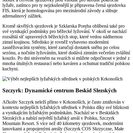
lyžaře, zatímco pro ty nejzkušenější je připravena černá sjezdovka
FIS, která je homologována pro mezinárodní závody a slibuje
adrenalinový zážitek.
Kromě skvělých sjezdovek je Szklarska Poręba oblíbená také pro
své vynikající podmínky pro běžecké lyžování. V okolí se nachází
rozsáhlá síť upravených běžeckých stop, které vedou nádhernou
zimní krajinou. Středisko je rovněž vybaveno moderními
zasněžovacími systémy, které zaručují dostatek sněhu po celou
sezónu, a nočním lyžováním, které dodává zimním večerům zvláštní
kouzlo. Po dni stráveném na svazích si můžete odpočinout v jedné z
mnoha útulných restaurací nebo kaváren a ochutnat tradiční polskou
kuchyni.
Szczyrk: Dynamické centrum Beskid Slezských
Ačkoliv Szczyrk neleží přímo v Krkonoších, je často zmiňován v
kontextu nejlepších lyžařských středisek v Polsku díky své blízkosti
a vynikajícím lyžařským podmínkám. Nachází se v Beskidách
Slezských a nabízí největší lyžařský areál v Polsku, Szczyrk
Mountain Resort. S více než 40 kilometry sjezdovek, moderními
lanovkami a propojenými areály (Szczyrk COS Skrzyczne, Małe