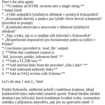
Here’s the plan again:
1. **Combine all HTML sections into a single string.**
* Initial Draft
* „Výběr nejlepších lyžařských středisek v polských Krkonoších“
* „Rozmanité aktivity a atrakce pro lyžaře všech úrovní schopností“
(provided in prompt)
* „Komfortní ubytování a stravování v blízkosti lyžařských
středisek“
* „Tipy a triky, jak si co nejlépe užít lyžování v Krkonoších“
* „Bezpečnostní doporučení pro bezstarostný pobyt na lyžích v
Polsku“
* Conclusion (provided in `read_file` output)
2. **Write this combined content to
`full_lyzovani_polsko_krkonose.html`.**
3. **Add a TL;DR box.**
4. **Add internal links from the provided „Silo Links“.**
5. **Add outbound authority links.**
6. **Add an FAQ section with Schema.**
Let’s do step 1 and 2.„`html
Polské Krkonoše, nádherné pohoří s malebnou krajinou, lákají
každoročně tisíce milovníků zimních sportů. Pokud hledáte ideální
destinaci pro lyžování, která kombinuje kvalitní svahy, rozmanitou
nabídku a příjemnou atmosféru, pak jste na správném místě. V