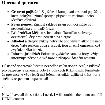
Obecná doporučení
Cestovní pojištění:
Zajištěte si komplexní cestovní pojištění,
které pokrývá i zimní sporty a případnou záchranu nebo
lékařské ošetření.
První pomoc:
Znalost základů první pomoci může být
neocenitelná v případě úrazu.
Lékárnička:
Mějte u sebe malou lékárničku s obvazy,
dezinfekcí, léky proti bolesti a na alergie.
Alkohol a drogy:
Nikdy nelyžujte pod vlivem alkoholu nebo
drog. Vaše reakční doba a úsudek jsou značně omezeny, což
zvyšuje riziko úrazů.
Informujte blízké:
Pokud se vydáváte sami na hory, vždy
informujte někoho o své trase a předpokládaném návratu.
Důsledné dodržování těchto bezpečnostních doporučení je klíčové
pro bezpečný a příjemný pobyt v polských Krkonoších. Pamatujte,
že prevence je vždy lepší než řešení následků. Užijte si krásy hor a
sněhu s respektem a opatrností!
„`
Now I have all the sections I need. I will combine them into one full
HTML content.