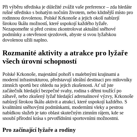
Při výběru střediska je důležité zvážit vaše preference – zda hledáte
rušné středisko s bohatým nočním životem, nebo klidnější místo pro
rodinnou dovolenou. Polské Krkonoše a jejich okolí nabízejí
širokou škálu možností, které uspokojí každého lyžaře.
Nezapomeňte si před cestou zkontrolovat aktuální sněhové
podmínky a otevřenost sjezdovek, abyste si svou lyžařskou
dovolenou užili naplno.
Rozmanité aktivity a atrakce pro lyžaře
všech úrovní schopností
Polské Krkonoše, majestátní pohoří s malebnými krajinami a
moderní infrastrukturou, představují ideální destinaci pro milovníky
zimních sportů bez ohledu na jejich zkušenosti. Ať už jste
začátečník hledající bezpečné svahy, rodina s dětmi toužící po
zábavě, nebo zkušený lyžař hledající adrenalinové výzvy, Krkonoše
nabízejí širokou škálu aktivit a atrakcí, které uspokojí každého. S
kvalitními sněhovými podmínkami, moderními vleky a pestrou
nabídkou služeb je tato oblast skutečným zimním rájem, kde se
snoubí přírodní krása s prvotřídními sportovními možnostmi.
Pro začínající lyžaře a rodiny