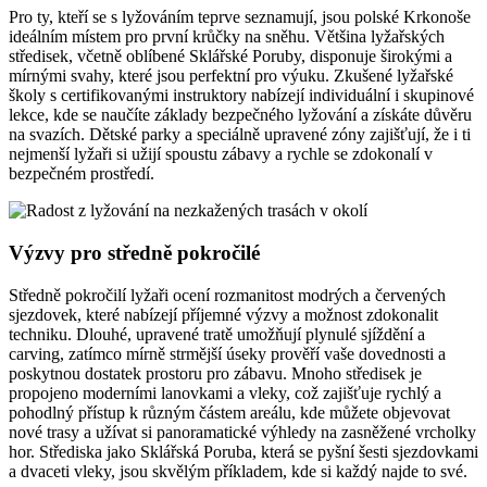
Pro ty, kteří se s lyžováním teprve seznamují, jsou polské Krkonoše
ideálním místem pro první krůčky na sněhu. Většina lyžařských
středisek, včetně oblíbené Sklářské Poruby, disponuje širokými a
mírnými svahy, které jsou perfektní pro výuku. Zkušené lyžařské
školy s certifikovanými instruktory nabízejí individuální i skupinové
lekce, kde se naučíte základy bezpečného lyžování a získáte důvěru
na svazích. Dětské parky a speciálně upravené zóny zajišťují, že i ti
nejmenší lyžaři si užijí spoustu zábavy a rychle se zdokonalí v
bezpečném prostředí.
Výzvy pro středně pokročilé
Středně pokročilí lyžaři ocení rozmanitost modrých a červených
sjezdovek, které nabízejí příjemné výzvy a možnost zdokonalit
techniku. Dlouhé, upravené tratě umožňují plynulé sjíždění a
carving, zatímco mírně strmější úseky prověří vaše dovednosti a
poskytnou dostatek prostoru pro zábavu. Mnoho středisek je
propojeno moderními lanovkami a vleky, což zajišťuje rychlý a
pohodlný přístup k různým částem areálu, kde můžete objevovat
nové trasy a užívat si panoramatické výhledy na zasněžené vrcholky
hor. Střediska jako Sklářská Poruba, která se pyšní šesti sjezdovkami
a dvaceti vleky, jsou skvělým příkladem, kde si každý najde to své.