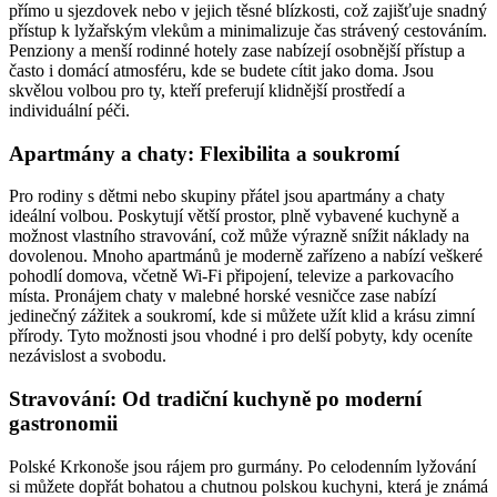
přímo u sjezdovek nebo v jejich těsné blízkosti, což zajišťuje snadný
přístup k lyžařským vlekům a minimalizuje čas strávený cestováním.
Penziony a menší rodinné hotely zase nabízejí osobnější přístup a
často i domácí atmosféru, kde se budete cítit jako doma. Jsou
skvělou volbou pro ty, kteří preferují klidnější prostředí a
individuální péči.
Apartmány a chaty: Flexibilita a soukromí
Pro rodiny s dětmi nebo skupiny přátel jsou apartmány a chaty
ideální volbou. Poskytují větší prostor, plně vybavené kuchyně a
možnost vlastního stravování, což může výrazně snížit náklady na
dovolenou. Mnoho apartmánů je moderně zařízeno a nabízí veškeré
pohodlí domova, včetně Wi-Fi připojení, televize a parkovacího
místa. Pronájem chaty v malebné horské vesničce zase nabízí
jedinečný zážitek a soukromí, kde si můžete užít klid a krásu zimní
přírody. Tyto možnosti jsou vhodné i pro delší pobyty, kdy oceníte
nezávislost a svobodu.
Stravování: Od tradiční kuchyně po moderní
gastronomii
Polské Krkonoše jsou rájem pro gurmány. Po celodenním lyžování
si můžete dopřát bohatou a chutnou polskou kuchyni, která je známá