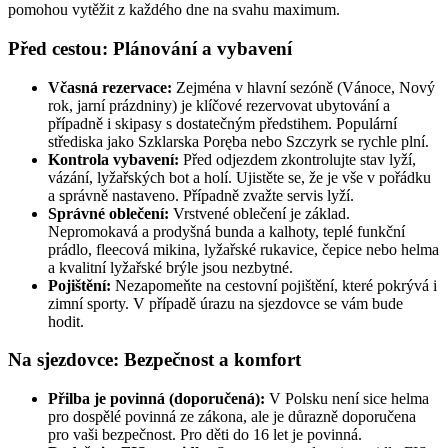
pomohou vytěžit z každého dne na svahu maximum.
Před cestou: Plánování a vybavení
Včasná rezervace:
Zejména v hlavní sezóně (Vánoce, Nový
rok, jarní prázdniny) je klíčové rezervovat ubytování a
případně i skipasy s dostatečným předstihem. Populární
střediska jako Szklarska Poręba nebo Szczyrk se rychle plní.
Kontrola vybavení:
Před odjezdem zkontrolujte stav lyží,
vázání, lyžařských bot a holí. Ujistěte se, že je vše v pořádku
a správně nastaveno. Případně zvažte servis lyží.
Správné oblečení:
Vrstvené oblečení je základ.
Nepromokavá a prodyšná bunda a kalhoty, teplé funkční
prádlo, fleecová mikina, lyžařské rukavice, čepice nebo helma
a kvalitní lyžařské brýle jsou nezbytné.
Pojištění:
Nezapomeňte na cestovní pojištění, které pokrývá i
zimní sporty. V případě úrazu na sjezdovce se vám bude
hodit.
Na sjezdovce: Bezpečnost a komfort
Přilba je povinná (doporučená):
V Polsku není sice helma
pro dospělé povinná ze zákona, ale je důrazně doporučena
pro vaši bezpečnost. Pro děti do 16 let je povinná.