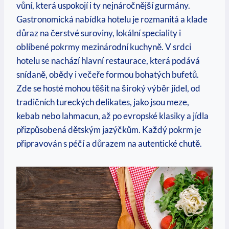
vůní, která uspokojí i ty nejnáročnější gurmány.
Gastronomická nabídka hotelu je rozmanitá a klade
důraz na čerstvé suroviny, lokální speciality i
oblíbené pokrmy mezinárodní kuchyně. V srdci
hotelu se nachází hlavní restaurace, která podává
snídaně, obědy i večeře formou bohatých bufetů.
Zde se hosté mohou těšit na široký výběr jídel, od
tradičních tureckých delikates, jako jsou meze,
kebab nebo lahmacun, až po evropské klasiky a jídla
přizpůsobená dětským jazýčkům. Každý pokrm je
připravován s péčí a důrazem na autentické chutě.