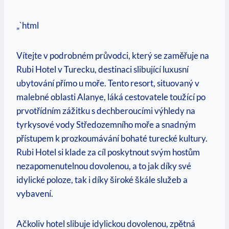
„`html
Vítejte v podrobném průvodci, který se zaměřuje na
Rubi Hotel v Turecku, destinaci slibující luxusní
ubytování přímo u moře. Tento resort, situovaný v
malebné oblasti Alanye, láká cestovatele toužící po
prvotřídním zážitku s dechberoucími výhledy na
tyrkysové vody Středozemního moře a snadným
přístupem k prozkoumávání bohaté turecké kultury.
Rubi Hotel si klade za cíl poskytnout svým hostům
nezapomenutelnou dovolenou, a to jak díky své
idylické poloze, tak i díky široké škále služeb a
vybavení.
Ačkoliv hotel slibuje idylickou dovolenou, zpětná