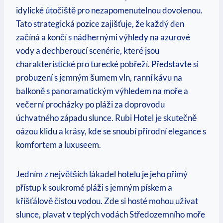
idylické útočiště pro nezapomenutelnou dovolenou.
Tato strategická pozice zajišťuje, že každý den
začíná a končí s nádhernými výhledy na azurové
vody a dechberoucí scenérie, které jsou
charakteristické pro turecké pobřeží. Představte si
probuzení s jemným šumem vln, ranní kávu na
balkoně s panoramatickým výhledem na moře a
večerní procházky po pláži za doprovodu
úchvatného západu slunce. Rubi Hotel je skutečně
oázou klidu a krásy, kde se snoubí přírodní elegance s
komfortem a luxuseem.
Jedním z největších lákadel hotelu je jeho přímý
přístup k soukromé pláži s jemným pískem a
křišťálově čistou vodou. Zde si hosté mohou užívat
slunce, plavat v teplých vodách Středozemního moře