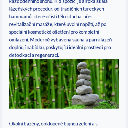
každodenního shonu. K dispozici je široká škála
lázeňských procedur, od tradičních tureckých
hammamů, které očistí tělo i ducha, přes
revitalizační masáže, které uvolní napětí, až po
speciální kosmetické ošetření pro kompletní
omlazení. Moderně vybavená sauna a parní lázeň
doplňují nabídku, poskytující ideální prostředí pro
detoxikaci a regeneraci.
Okolní bazény, obklopené bujnou zelení a s