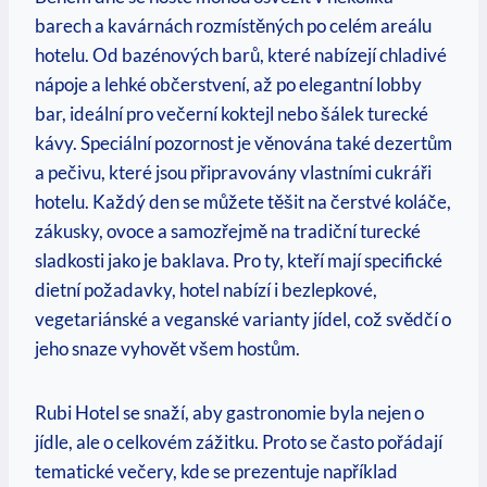
barech a kavárnách rozmístěných po celém areálu
hotelu. Od bazénových barů, které nabízejí chladivé
nápoje a lehké občerstvení, až po elegantní lobby
bar, ideální pro večerní koktejl nebo šálek turecké
kávy. Speciální pozornost je věnována také dezertům
a pečivu, které jsou připravovány vlastními cukráři
hotelu. Každý den se můžete těšit na čerstvé koláče,
zákusky, ovoce a samozřejmě na tradiční turecké
sladkosti jako je baklava. Pro ty, kteří mají specifické
dietní požadavky, hotel nabízí i bezlepkové,
vegetariánské a veganské varianty jídel, což svědčí o
jeho snaze vyhovět všem hostům.
Rubi Hotel se snaží, aby gastronomie byla nejen o
jídle, ale o celkovém zážitku. Proto se často pořádají
tematické večery, kde se prezentuje například