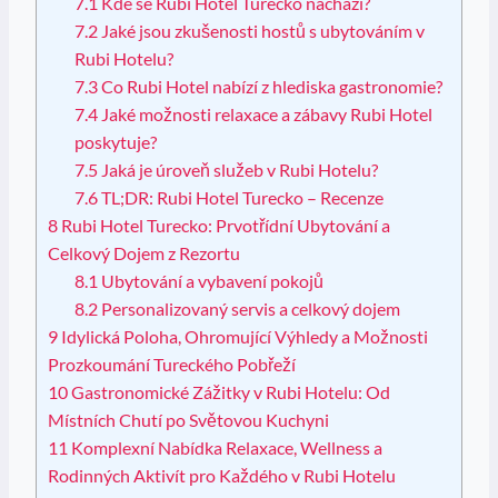
7.1
Kde se Rubi Hotel Turecko nachází?
7.2
Jaké jsou zkušenosti hostů s ubytováním v
Rubi Hotelu?
7.3
Co Rubi Hotel nabízí z hlediska gastronomie?
7.4
Jaké možnosti relaxace a zábavy Rubi Hotel
poskytuje?
7.5
Jaká je úroveň služeb v Rubi Hotelu?
7.6
TL;DR: Rubi Hotel Turecko – Recenze
8
Rubi Hotel Turecko: Prvotřídní Ubytování a
Celkový Dojem z Rezortu
8.1
Ubytování a vybavení pokojů
8.2
Personalizovaný servis a celkový dojem
9
Idylická Poloha, Ohromující Výhledy a Možnosti
Prozkoumání Tureckého Pobřeží
10
Gastronomické Zážitky v Rubi Hotelu: Od
Místních Chutí po Světovou Kuchyni
11
Komplexní Nabídka Relaxace, Wellness a
Rodinných Aktivít pro Každého v Rubi Hotelu