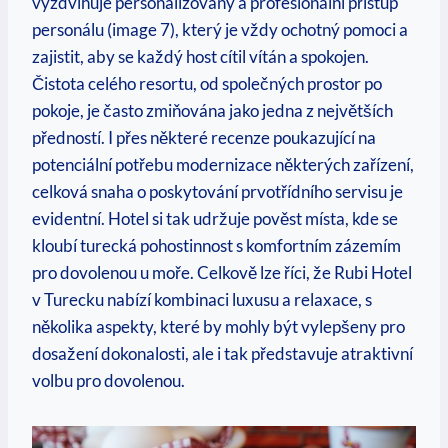
vyzdvihuje personalizovaný a profesionální přístup
personálu (image 7), který je vždy ochotný pomoci a
zajistit, aby se každý host cítil vítán a spokojen.
Čistota celého resortu, od společných prostor po
pokoje, je často zmiňována jako jedna z největších
předností. I přes některé recenze poukazující na
potenciální potřebu modernizace některých zařízení,
celková snaha o poskytování prvotřídního servisu je
evidentní. Hotel si tak udržuje pověst místa, kde se
kloubí turecká pohostinnost s komfortním zázemím
pro dovolenou u moře. Celkově lze říci, že Rubi Hotel
v Turecku nabízí kombinaci luxusu a relaxace, s
několika aspekty, které by mohly být vylepšeny pro
dosažení dokonalosti, ale i tak představuje atraktivní
volbu pro dovolenou.