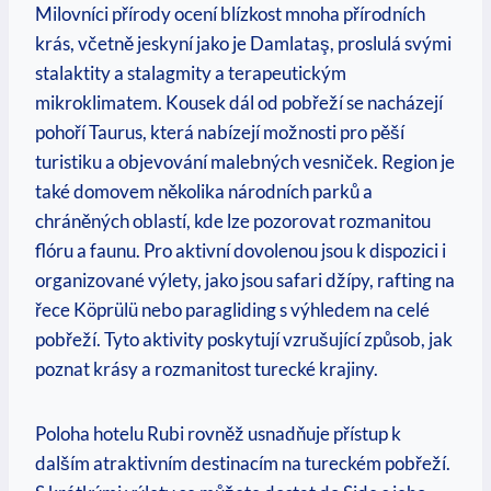
Milovníci přírody ocení blízkost mnoha přírodních
krás, včetně jeskyní jako je Damlataş, proslulá svými
stalaktity a stalagmity a terapeutickým
mikroklimatem. Kousek dál od pobřeží se nacházejí
pohoří Taurus, která nabízejí možnosti pro pěší
turistiku a objevování malebných vesniček. Region je
také domovem několika národních parků a
chráněných oblastí, kde lze pozorovat rozmanitou
flóru a faunu. Pro aktivní dovolenou jsou k dispozici i
organizované výlety, jako jsou safari džípy, rafting na
řece Köprülü nebo paragliding s výhledem na celé
pobřeží. Tyto aktivity poskytují vzrušující způsob, jak
poznat krásy a rozmanitost turecké krajiny.
Poloha hotelu Rubi rovněž usnadňuje přístup k
dalším atraktivním destinacím na tureckém pobřeží.