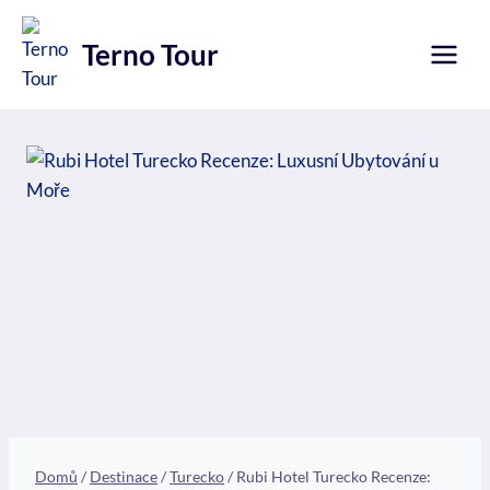
Přeskočit
na
Terno Tour
obsah
Domů
/
Destinace
/
Turecko
/
Rubi Hotel Turecko Recenze: