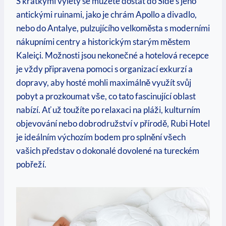
S krátkými výlety se můžete dostat do Side s jeho
antickými ruinami, jako je chrám Apollo a divadlo,
nebo do Antalye, pulzujícího velkoměsta s moderními
nákupními centry a historickým starým městem
Kaleiçi. Možnosti jsou nekonečné a hotelová recepce
je vždy připravena pomoci s organizací exkurzí a
dopravy, aby hosté mohli maximálně využít svůj
pobyt a prozkoumat vše, co tato fascinující oblast
nabízí. Ať už toužíte po relaxaci na pláži, kulturním
objevování nebo dobrodružství v přírodě, Rubi Hotel
je ideálním výchozím bodem pro splnění všech
vašich představ o dokonalé dovolené na tureckém
pobřeží.