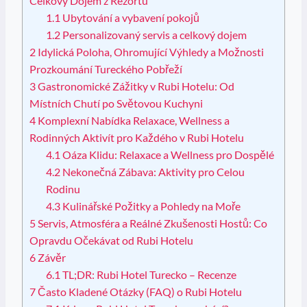
Celkový Dojem z Rezortu
1.1
Ubytování a vybavení pokojů
1.2
Personalizovaný servis a celkový dojem
2
Idylická Poloha, Ohromující Výhledy a Možnosti
Prozkoumání Tureckého Pobřeží
3
Gastronomické Zážitky v Rubi Hotelu: Od
Místních Chutí po Světovou Kuchyni
4
Komplexní Nabídka Relaxace, Wellness a
Rodinných Aktivít pro Každého v Rubi Hotelu
4.1
Oáza Klidu: Relaxace a Wellness pro Dospělé
4.2
Nekonečná Zábava: Aktivity pro Celou
Rodinu
4.3
Kulinářské Požitky a Pohledy na Moře
5
Servis, Atmosféra a Reálné Zkušenosti Hostů: Co
Opravdu Očekávat od Rubi Hotelu
6
Závěr
6.1
TL;DR: Rubi Hotel Turecko – Recenze
7
Často Kladené Otázky (FAQ) o Rubi Hotelu