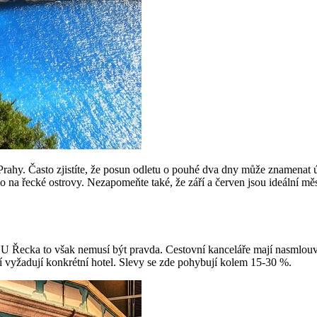
Prahy. Často zjistíte, že posun odletu o pouhé dva dny může znamenat ú
 na řecké ostrovy. Nezapomeňte také, že září a červen jsou ideální měsí
í. U Řecka to však nemusí být pravda. Cestovní kanceláře mají nasmlouv
eří vyžadují konkrétní hotel. Slevy se zde pohybují kolem 15-30 %.