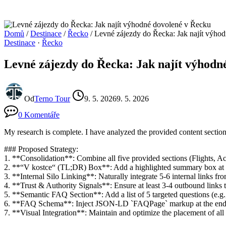
Domů
/
Destinace
/
Řecko
/
Levné zájezdy do Řecka: Jak najít výho
Destinace
·
Řecko
Levné zájezdy do Řecka: Jak najít výhodn
Od
Terno Tour
9. 5. 2026
9. 5. 2026
0 Komentáře
My research is complete. I have analyzed the provided content section
### Proposed Strategy:
1. **Consolidation**: Combine all five provided sections (Flights,
2. **“V kostce“ (TL;DR) Box**: Add a highlighted summary box at t
3. **Internal Silo Linking**: Naturally integrate 5-6 internal links fr
4. **Trust & Authority Signals**: Ensure at least 3-4 outbound links 
5. **Semantic FAQ Section**: Add a list of 5 targeted questions (e.g., 
6. **FAQ Schema**: Inject JSON-LD `FAQPage` markup at the end of 
7. **Visual Integration**: Maintain and optimize the placement of all f