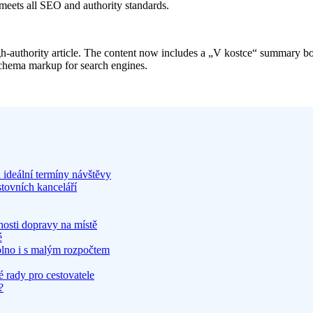
meets all SEO and authority standards.
-authority article. The content now includes a „V kostce“ summary box, st
chema markup for search engines.
 ideální termíny návštěvy
stovních kanceláří
nosti dopravy na místě
é
plno i s malým rozpočtem
 rady pro cestovatele
?