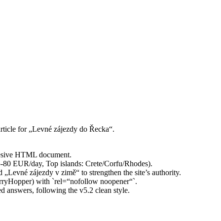
article for „Levné zájezdy do Řecka“.
ohesive HTML document.
-80 EUR/day, Top islands: Crete/Corfu/Rhodes).
d „Levné zájezdy v zimě“ to strengthen the site’s authority.
FerryHopper) with `rel=“nofollow noopener“`.
ed answers, following the v5.2 clean style.