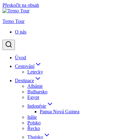
Přeskočit na obsah
Terno Tour
O nás
Úvod
Cestování
Letecky
Destinace
Albánie
Bulharsko
Egypt
Indonésie
Papua Nová Guinea
Itálie
Polsko
Řecko
Thajsko