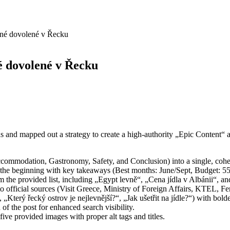
dné dovolené v Řecku
é dovolené v Řecku
s and mapped out a strategy to create a high-authority „Epic Content“ 
 Accommodation, Gastronomy, Safety, and Conclusion) into a single, c
he beginning with key takeaways (Best months: June/Sept, Budget: 55
om the provided list, including „Egypt levně“, „Cena jídla v Albánii“, an
to official sources (Visit Greece, Ministry of Foreign Affairs, KTEL, 
„Který řecký ostrov je nejlevnější?“, „Jak ušetřit na jídle?“) with bold
the post for enhanced search visibility.
ive provided images with proper alt tags and titles.