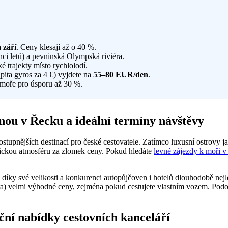
 září
. Ceny klesají až o 40 %.
i letů) a pevninská Olympská riviéra.
ké trajekty místo rychlolodí.
pita gyros za 4 €) vyjdete na
55–80 EUR/den
.
 moře pro úsporu až 30 %.
enou v Řecku a ideální termíny návštěvy
ostupnějších destinací pro české cestovatele. Zatímco luxusní ostrovy
 antickou atmosféru za zlomek ceny. Pokud hledáte
levné zájezdy k moři v
 díky své velikosti a konkurenci autopůjčoven i hotelů dlouhodobě nej
iéra) velmi výhodné ceny, zejména pokud cestujete vlastním vozem. Pod
kční nabídky cestovních kanceláří