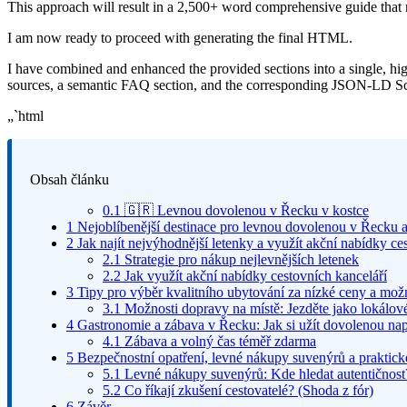
This approach will result in a 2,500+ word comprehensive guide that 
I am now ready to proceed with generating the final HTML.
I have combined and enhanced the provided sections into a single, high
sources, a semantic FAQ section, and the corresponding JSON-LD S
„`html
Obsah článku
0.1
🇬🇷 Levnou dovolenou v Řecku v kostce
1
Nejoblíbenější destinace pro levnou dovolenou v Řecku a
2
Jak najít nejvýhodnější letenky a využít akční nabídky ce
2.1
Strategie pro nákup nejlevnějších letenek
2.2
Jak využít akční nabídky cestovních kanceláří
3
Tipy pro výběr kvalitního ubytování za nízké ceny a mož
3.1
Možnosti dopravy na místě: Jezděte jako lokálov
4
Gastronomie a zábava v Řecku: Jak si užít dovolenou na
4.1
Zábava a volný čas téměř zdarma
5
Bezpečnostní opatření, levné nákupy suvenýrů a praktické
5.1
Levné nákupy suvenýrů: Kde hledat autentičnost
5.2
Co říkají zkušení cestovatelé? (Shoda z fór)
6
Závěr