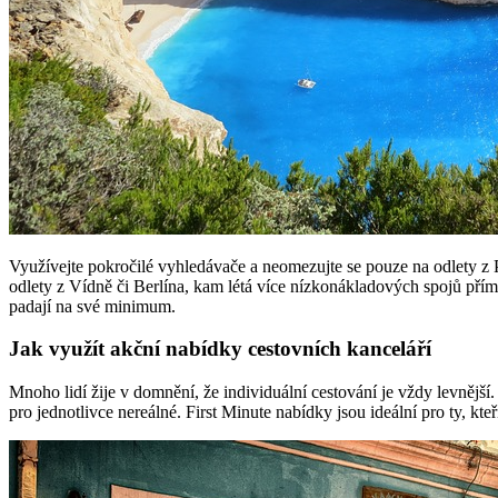
Využívejte pokročilé vyhledávače a neomezujte se pouze na odlety z 
odlety z Vídně či Berlína, kam létá více nízkonákladových spojů přímo
padají na své minimum.
Jak využít akční nabídky cestovních kanceláří
Mnoho lidí žije v domnění, že individuální cestování je vždy levnějš
pro jednotlivce nereálné. First Minute nabídky jsou ideální pro ty, kt