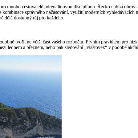
pro mnoho cestovatelů adrenalinovou disciplínou. Řecko nabízí obrovsk
je kombinace správného načasování, využití moderních vyhledávacích n
mě dělá dostupný ráj pro každého.
odobně tvořit největší část vašeho rozpočtu. Prvním pravidlem pro níz
 mezi lednem a březnem, nebo pak sledování „vlaštovek“ v podobě akčn