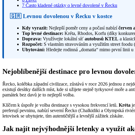
7
Často kladené otázky o levné dovolené v Řecku
🇬🇷 Levnou dovolenou v Řecku v kostce
Kdy vyrazit:
Nejlepší poměr ceny a počasí nabízí
červen a
Top levné destinace:
Kréta, Rhodos, Korfu (díky konkurenc
Doprava:
Využívejte lokální síť
autobusů KTEL
a klasic
Rozpočet:
S vlastním stravováním a využitím street foodu (
Ubytování:
Hledejte rodinná „domatia“ mimo první linii u
Nejoblíbenější destinace pro levnou dovol
Řecko, kolébka západní civilizace, zůstává v roce 2026 jednou z nejd
existují desítky dalších míst, kde si užijete stejně tyrkysové moře a
památek bez davů je to nejlepší volba.
Klíčem k úspoře je volba destinace s vysokou frekvencí letů.
Kréta
je
preferují pevninu, nabízí severní Řecko (Chalkidiki a Olympská riv
letovisek se ubytujete, tím autentičtější a levnější zážitek získáte.
Jak najít nejvýhodnější letenky a využít a