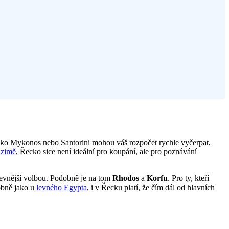
 jako Mykonos nebo Santorini mohou váš rozpočet rychle vyčerpat,
 zimě
, Řecko sice není ideální pro koupání, ale pro poznávání
levnější volbou. Podobně je na tom
Rhodos
a
Korfu
. Pro ty, kteří
obně jako u
levného Egypta
, i v Řecku platí, že čím dál od hlavních