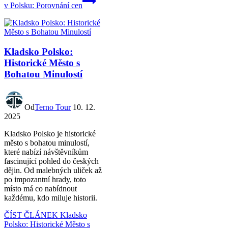
v Polsku: Porovnání cen
Kladsko Polsko:
Historické Město s
Bohatou Minulostí
Od
Terno Tour
10. 12.
2025
Kladsko Polsko je historické
město s bohatou minulostí,
které nabízí návštěvníkům
fascinující pohled do českých
dějin. Od malebných uliček až
po impozantní hrady, toto
místo má co nabídnout
každému, kdo miluje historii.
ČÍST ČLÁNEK
Kladsko
Polsko: Historické Město s