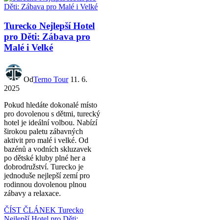
Turecko Nejlepší Hotel
pro Děti: Zábava pro
Malé i Velké
Od
Terno Tour
11. 6.
2025
Pokud hledáte dokonalé místo
pro dovolenou s dětmi, turecký
hotel je ideální volbou. Nabízí
širokou paletu zábavných
aktivit pro malé i velké. Od
bazénů a vodních skluzavek
po dětské kluby plné her a
dobrodružství. Turecko je
jednoduše nejlepší zemí pro
rodinnou dovolenou plnou
zábavy a relaxace.
ČÍST ČLÁNEK
Turecko
Nejlepší Hotel pro Děti: