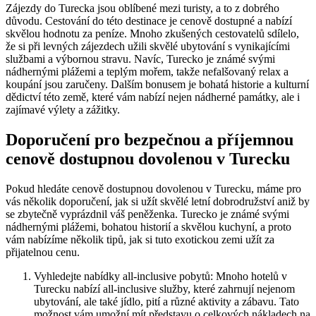
Zájezdy do Turecka jsou oblíbené mezi turisty, a to z dobrého
důvodu. Cestování do této destinace je cenově dostupné a nabízí
skvělou hodnotu za peníze. Mnoho zkušených cestovatelů sdílelo,
že si při levných zájezdech užili skvělé ubytování s vynikajícími
službami a výbornou stravu. Navíc, Turecko je známé svými
nádhernými plážemi a teplým mořem, takže nefalšovaný relax a
koupání jsou zaručeny. Dalším bonusem je bohatá historie a kulturní
dědictví této země, které vám nabízí nejen nádherné památky, ale i
zajímavé výlety a zážitky.
Doporučení pro bezpečnou a příjemnou
cenově dostupnou dovolenou v Turecku
Pokud hledáte cenově dostupnou dovolenou v Turecku, máme pro
vás několik doporučení, jak si užít skvělé letní dobrodružství aniž by
se zbytečně vyprázdnil váš peněženka. Turecko je známé svými
nádhernými plážemi, bohatou historií a skvělou kuchyní, a proto
vám nabízíme několik tipů, jak si tuto exotickou zemi užít za
přijatelnou cenu.
Vyhledejte nabídky all-inclusive pobytů: Mnoho hotelů v
Turecku nabízí all-inclusive služby, které zahrnují nejenom
ubytování, ale také jídlo, pití a různé aktivity a zábavu. Tato
možnost vám umožní mít představu o celkových nákladech na