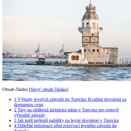
Obsah článku
[
Skryť obsah článku
]
1
Výhody levných zájezdů do Turecka: Kvalitní dovolená za
dostupnou cenu
2
Tipy na oblíbená turistická místa v Turecku pro cenově
výhodné zájezdy
3
Jak najít nejlepší nabídky na levné dovolené v Turecku
4
Důležité informace před rezervací levného zájezdu do
Turecka