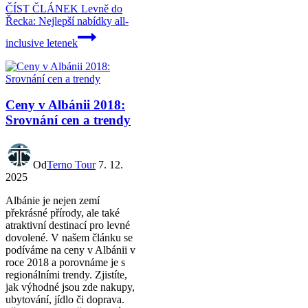
ČÍST ČLÁNEK
Levně do
Řecka: Nejlepší nabídky all-
inclusive letenek
Ceny v Albánii 2018:
Srovnání cen a trendy
Od
Terno Tour
7. 12.
2025
Albánie je nejen zemí
překrásné přírody, ale také
atraktivní destinací pro levné
dovolené. V našem článku se
podíváme na ceny v Albánii v
roce 2018 a porovnáme je s
regionálními trendy. Zjistíte,
jak výhodné jsou zde nakupy,
ubytování, jídlo či doprava.