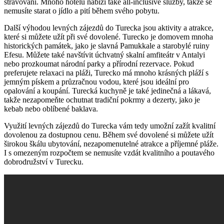
stravování. Mnoho hotelů nabízí také all-inclusive služby, takže se
nemusíte starat o jídlo a pití během svého pobytu.
Další výhodou levných zájezdů do Turecka jsou aktivity a atrakce,
které si můžete užít při své dovolené. Turecko je domovem mnoha
historických památek, jako je slavná Pamukkale a starobylé ruiny
Efesu. Můžete také navštívit úchvatný skalní amfiteátr v Antalyi
nebo prozkoumat národní parky a přírodní rezervace. Pokud
preferujete relaxaci na pláži, Turecko má mnoho krásných pláží s
jemným pískem a průzračnou vodou, které jsou ideální pro
opalování a koupání. Turecká kuchyně je také jedinečná a lákavá,
takže nezapomeňte ochutnat tradiční pokrmy a dezerty, jako je
kebab nebo oblíbené baklava.
Využití levných zájezdů do Turecka vám tedy umožní zažít kvalitní
dovolenou za dostupnou cenu. Během své dovolené si můžete užít
širokou škálu ubytování, nezapomenutelné atrakce a příjemné pláže.
I s omezeným rozpočtem se nemusíte vzdát kvalitního a poutavého
dobrodružství v Turecku.