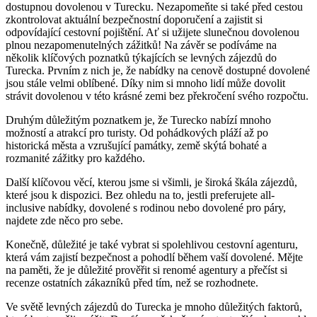
dostupnou dovolenou v Turecku. Nezapomeňte si také před cestou
zkontrolovat aktuální bezpečnostní doporučení a zajistit si
odpovídající cestovní pojištění. Ať si užijete slunečnou dovolenou
plnou nezapomenutelných zážitků! Na závěr se podíváme na
několik klíčových poznatků týkajících se levných zájezdů do
Turecka. Prvním z nich je, že nabídky na cenově dostupné dovolené
jsou stále velmi oblíbené. Díky nim si mnoho lidí může dovolit
strávit dovolenou v této krásné zemi bez překročení svého rozpočtu.
Druhým důležitým poznatkem je, že Turecko nabízí mnoho
možností a atrakcí pro turisty. Od pohádkových pláží až po
historická města a vzrušující památky, země skýtá bohaté a
rozmanité zážitky pro každého.
Další klíčovou věcí, kterou jsme si všimli, je široká škála zájezdů,
které jsou k dispozici. Bez ohledu na to, jestli preferujete all-
inclusive nabídky, dovolené s rodinou nebo dovolené pro páry,
najdete zde něco pro sebe.
Konečně, důležité je také vybrat si spolehlivou cestovní agenturu,
která vám zajistí bezpečnost a pohodlí během vaší dovolené. Mějte
na paměti, že je důležité prověřit si renomé agentury a přečíst si
recenze ostatních zákazníků před tím, než se rozhodnete.
Ve světě levných zájezdů do Turecka je mnoho důležitých faktorů,