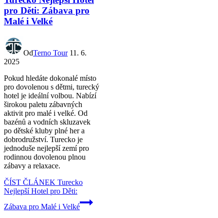
pro Děti: Zábava pro
Malé i Velké
Od
Terno Tour
11. 6.
2025
Pokud hledáte dokonalé místo
pro dovolenou s dětmi, turecký
hotel je ideální volbou. Nabízí
širokou paletu zábavných
aktivit pro malé i velké. Od
bazénů a vodních skluzavek
po dětské kluby plné her a
dobrodružství. Turecko je
jednoduše nejlepší zemí pro
rodinnou dovolenou plnou
zábavy a relaxace.
ČÍST ČLÁNEK
Turecko
Nejlepší Hotel pro Děti:
Zábava pro Malé i Velké