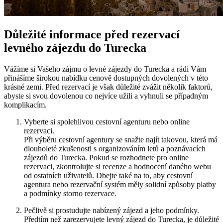
Důležité informace před rezervací
levného zájezdu do Turecka
Vážíme si Vašeho zájmu o levné zájezdy do Turecka a rádi Vám
přinášíme širokou nabídku cenově dostupných dovolených v této
krásné zemi. Před rezervací je však důležité zvážit několik faktorů,
abyste si svou dovolenou co nejvíce užili a vyhnuli se případným
komplikacím.
Vyberte si spolehlivou cestovní agenturu nebo online
rezervaci.
Při výběru cestovní agentury se snažte najít takovou, která má
dlouholeté zkušenosti s organizováním letů a poznávacích
zájezdů do Turecka. Pokud se rozhodnete pro online
rezervaci, zkontrolujte si recenze a hodnocení daného webu
od ostatních uživatelů. Dbejte také na to, aby cestovní
agentura nebo rezervační systém měly solidní způsoby platby
a podmínky storno rezervace.
Pečlivě si prostudujte nabízený zájezd a jeho podmínky.
Předtím než zarezervujete levný zájezd do Turecka, je důležité