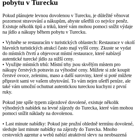
pobytu v Turecku
Pokud plánujete levnou dovolenou v Turecku, je důležité věnovat
pozornost stravování a nákupům, abyste ušetřili co nejvíce peněz.
Existuje několik tipů a triků, které vám mohou pomoci snížit výdaje
na jídlo a nákupy během pobytu v Turecku.
• Vyhněte se restauracím v turistických oblastech: Restaurace v okolí
hlavních turistických atrakcí často mají vyšší ceny. Zkuste se vydat
do místních čtvrtí a objevovat místní restaurace, které nabízejí
autentické turecké jídlo za nižší ceny.
• Využijte místních trhů: Místní trhy jsou skvělým místem pro
nákupy čerstvých potravin za výhodné ceny. Můžete si zde koupit
čerstvé ovoce, zeleninu, maso a další suroviny, které si poté můžete
připravit sami ve vašem ubytování. To vám nejen ušetří peníze, ale
také vám umožní ochutnat autentickou tureckou kuchyni z první
ruky.
Pokud jste spíše typem zájezdové dovolené, existuje několik
výhodných nabídek na levné zájezdy do Turecka, které vám mohou
pomoci snížit náklady na dovolenou.
• Last minute nabídky: Pokud jste pružní ohledně termínu dovolené,
sledujte last minute nabídky na zájezdy do Turecka. Mnoho
cestovních agentur a webů nabízí atraktivní slevy na neobsazená