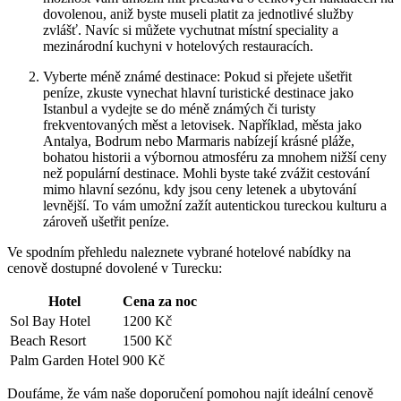
dovolenou, aniž byste museli platit za jednotlivé služby
zvlášť. Navíc si můžete vychutnat místní speciality a
mezinárodní kuchyni v hotelových restauracích.
Vyberte méně známé destinace: Pokud si přejete ušetřit
peníze, zkuste vynechat hlavní turistické destinace jako
Istanbul a vydejte se do méně známých či turisty
frekventovaných měst a letovisek. Například, města jako
Antalya, Bodrum nebo Marmaris nabízejí krásné pláže,
bohatou historii a výbornou atmosféru za mnohem nižší ceny
než populární destinace. Mohli byste také zvážit cestování
mimo hlavní sezónu, kdy jsou ceny letenek a ubytování
levnější. To vám umožní zažít autentickou tureckou kulturu a
zároveň ušetřit peníze.
Ve spodním přehledu naleznete vybrané hotelové nabídky na
cenově dostupné dovolené v Turecku:
Hotel
Cena za noc
Sol Bay Hotel
1200 Kč
Beach Resort
1500 Kč
Palm Garden Hotel
900 Kč
Doufáme, že vám naše doporučení pomohou najít ideální cenově