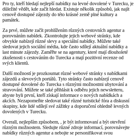
Pro ty, kteří hledají nejlepší nabídky na levné dovolené v Turecku, je
důležité vědět, kde začít hledat. Existuje několik způsobů, jak najít
cenově dostupné zájezdy do této krásné země plné kultury a
památek.
Za prvé, můžete začít prohlížením různých cestovních agentur a
porovnáním nabídek. Zkontrolujte jejich webové stránky, kde
obvykle nabízejí různé slevy a speciální nabídky. Můžete také
sledovat jejich sociální média, kde často sdílejí aktuální nabídky a
last minute zájezdy. Zaměřte se na agentury, které mají dlouholeté
zkušenosti s cestováním do Turecka a mají pozitivní recenze od
svých klientů.
Další možností je prozkoumat různé webové stránky s nabídkami
zájezdů a slevových portálů. Tyto stránky často nabízejí cenově
dostupné dovolené do Turecka s různými možnostmi ubytování a
stravování. Můžete se také přihlásit k odběru jejich newsletteru,
abyste byli první, kteří získají informace o nových nabídkách a
akcích. Nezapomeňte sledovat také různé turistické fóra a diskusní
skupiny, kde lidé sdílejí své zážitky a doporučení ohledně levných
dovolených v Turecku.
Overall, nejlepším způsobem, , je být informovaní a být otevření
různým možnostem. Sledujte různé zdroje informací, porovnávejte
nabídky různých agentur a nebojte se personifikovat svou