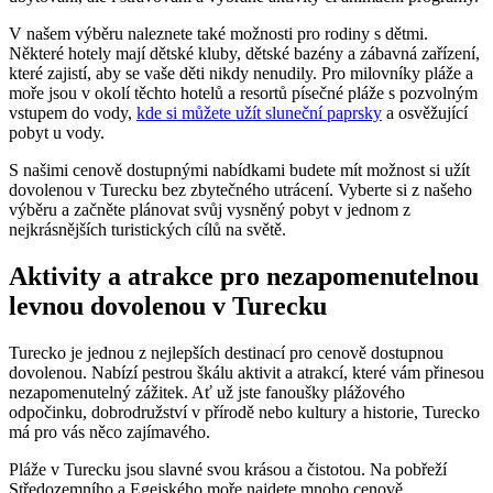
V našem výběru naleznete také možnosti pro rodiny s dětmi.
Některé hotely mají dětské kluby, dětské bazény a zábavná zařízení,
které zajistí, aby se vaše děti nikdy nenudily. Pro milovníky pláže a
moře jsou v okolí těchto hotelů a resortů písečné pláže s pozvolným
vstupem do vody,
kde si můžete užít sluneční paprsky
a osvěžující
pobyt u vody.
S našimi cenově dostupnými nabídkami budete mít možnost si užít
dovolenou v Turecku bez zbytečného utrácení. Vyberte si z našeho
výběru a začněte plánovat svůj vysněný pobyt v jednom z
nejkrásnějších turistických cílů na světě.
Aktivity a atrakce pro nezapomenutelnou
levnou dovolenou v Turecku
Turecko je jednou z nejlepších destinací pro cenově dostupnou
dovolenou. Nabízí pestrou škálu aktivit a atrakcí, které vám přinesou
nezapomenutelný zážitek. Ať už jste fanoušky plážového
odpočinku, dobrodružství v přírodě nebo kultury a historie, Turecko
má pro vás něco zajímavého.
Pláže v Turecku jsou slavné svou krásou a čistotou. Na pobřeží
Středozemního a Egejského moře najdete mnoho cenově