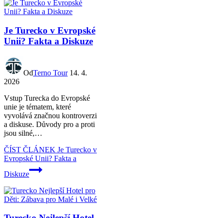
Je Turecko v Evropské
Unii? Fakta a Diskuze
Od
Terno Tour
14. 4.
2026
Vstup Turecka do Evropské
unie je tématem, které
vyvolává značnou kontroverzi
a diskuse. Důvody pro a proti
jsou silné,…
ČÍST ČLÁNEK
Je Turecko v
Evropské Unii? Fakta a
Diskuze
Turecko Nejlepší Hotel