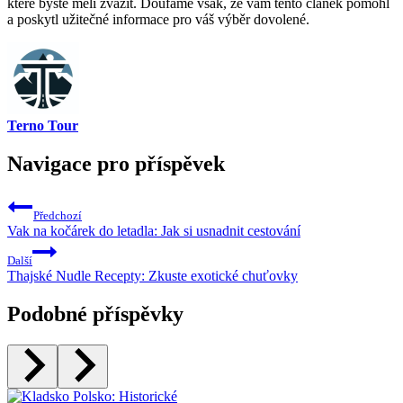
které byste měli zvážit. Doufáme však, že vám tento článek pomohl
a poskytl užitečné informace pro váš výběr dovolené.
Terno Tour
Navigace pro příspěvek
Předchozí
Vak na kočárek do letadla: Jak si usnadnit cestování
Další
Thajské Nudle Recepty: Zkuste exotické chuťovky
Podobné příspěvky