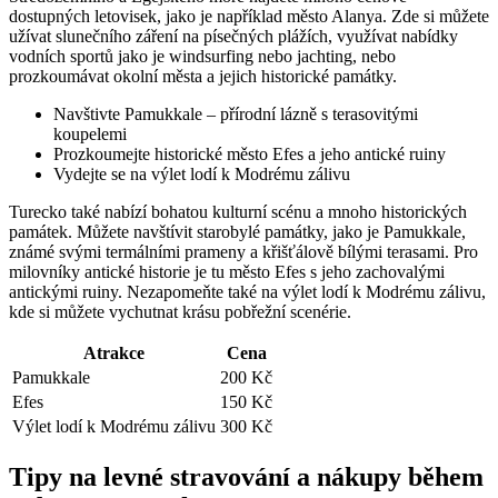
dostupných letovisek, jako je například město Alanya. Zde si můžete
užívat slunečního záření na písečných plážích, využívat nabídky
vodních sportů jako je windsurfing nebo jachting, nebo
prozkoumávat okolní města a jejich historické památky.
Navštivte Pamukkale – přírodní lázně s terasovitými
koupelemi
Prozkoumejte historické město Efes a jeho antické ruiny
Vydejte se na výlet lodí k Modrému zálivu
Turecko také nabízí bohatou kulturní scénu a mnoho historických
památek. Můžete navštívit starobylé památky, jako je Pamukkale,
známé svými termálními prameny a křišťálově bílými terasami. Pro
milovníky antické historie je tu město Efes s jeho zachovalými
antickými ruiny. Nezapomeňte také na výlet lodí k Modrému zálivu,
kde si můžete vychutnat krásu pobřežní scenérie.
Atrakce
Cena
Pamukkale
200 Kč
Efes
150 Kč
Výlet lodí k Modrému zálivu
300 Kč
Tipy na levné stravování a nákupy během