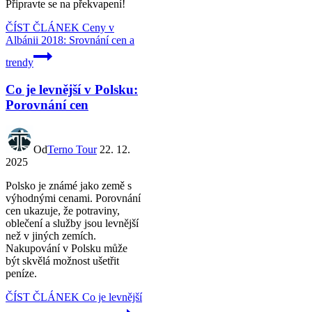
Připravte se na překvapení!
ČÍST ČLÁNEK
Ceny v
Albánii 2018: Srovnání cen a
trendy
Co je levnější v Polsku:
Porovnání cen
Od
Terno Tour
22. 12.
2025
Polsko je známé jako země s
výhodnými cenami. Porovnání
cen ukazuje, že potraviny,
oblečení a služby jsou levnější
než v jiných zemích.
Nakupování v Polsku může
být skvělá možnost ušetřit
peníze.
ČÍST ČLÁNEK
Co je levnější