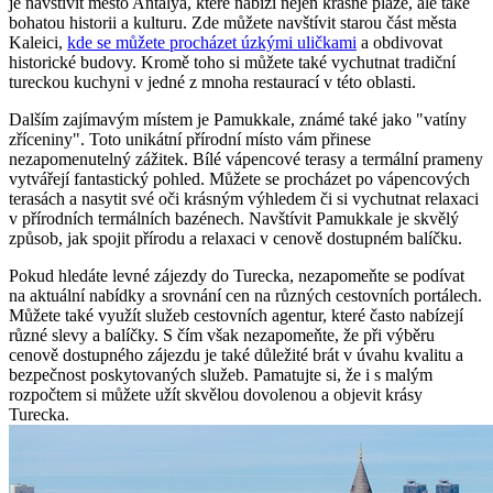
je navštívit město Antalya, které nabízí nejen krásné pláže, ale také
bohatou historii a kulturu. Zde můžete navštívit starou část města
Kaleici,
kde se můžete procházet úzkými uličkami
a obdivovat
historické budovy. Kromě toho si můžete také vychutnat tradiční
tureckou kuchyni v jedné z mnoha restaurací v této oblasti.
Dalším zajímavým místem je Pamukkale, známé také jako "vatíny
zříceniny". Toto unikátní přírodní místo vám přinese
nezapomenutelný zážitek. Bílé vápencové terasy a termální prameny
vytvářejí fantastický pohled. Můžete se procházet po vápencových
terasách a nasytit své oči krásným výhledem či si vychutnat relaxaci
v přírodních termálních bazénech. Navštívit Pamukkale je skvělý
způsob, jak spojit přírodu a relaxaci v cenově dostupném balíčku.
Pokud hledáte levné zájezdy do Turecka, nezapomeňte se podívat
na aktuální nabídky a srovnání cen na různých cestovních portálech.
Můžete také využít služeb cestovních agentur, které často nabízejí
různé slevy a balíčky. S čím však nezapomeňte, že při výběru
cenově dostupného zájezdu je také důležité brát v úvahu kvalitu a
bezpečnost poskytovaných služeb. Pamatujte si, že i s malým
rozpočtem si můžete užít skvělou dovolenou a objevit krásy
Turecka.