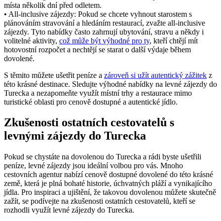
místa několik dní před odletem.
• All-inclusive zájezdy: Pokud se chcete vyhnout starostem s
plánováním stravování a hledáním restaurací, zvažte all-inclusive
zájezdy. Tyto nabídky často zahrnují ubytování, stravu a někdy i
volitelné aktivity,
což může být výhodné pro ty
, kteří chtějí mít
hotovostní rozpočet a nechtějí se starat o další výdaje během
dovolené.
S těmito můžete ušetřit peníze a
zároveň si užít autentický zážitek
z
této krásné destinace. Sledujte výhodné nabídky na levné zájezdy do
Turecka a nezapomeňte využít místní trhy a restaurace mimo
turistické oblasti pro cenově dostupné a autentické jídlo.
Zkušenosti ostatních cestovatelů s
levnými zájezdy do Turecka
Pokud se chystáte na dovolenou do Turecka a rádi byste ušetřili
peníze, levné zájezdy jsou ideální volbou pro vás. Mnoho
cestovních agentur nabízí cenově dostupné dovolené do této krásné
země, která je plná bohaté historie, úchvatných pláží a vynikajícího
jídla. Pro inspiraci a ujištění, že takovou dovolenou můžete skutečně
zažít, se podívejte na zkušenosti ostatních cestovatelů, kteří se
rozhodli využít levné zájezdy do Turecka.