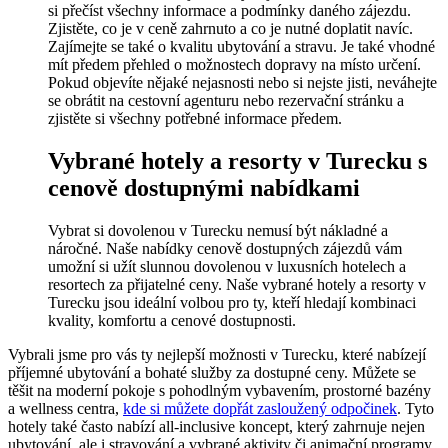
si přečíst všechny informace a podmínky daného zájezdu.
Zjistěte, co je v ceně zahrnuto a co je nutné doplatit navíc.
Zajímejte se také o kvalitu ubytování a stravu. Je také vhodné
mít předem přehled o možnostech dopravy na místo určení.
Pokud objevíte nějaké nejasnosti nebo si nejste jisti, neváhejte
se obrátit na cestovní agenturu nebo rezervační stránku a
zjistěte si všechny potřebné informace předem.
Vybrané hotely a resorty v Turecku s
cenově dostupnými nabídkami
Vybrat si dovolenou v Turecku nemusí být nákladné a
náročné. Naše nabídky cenově dostupných zájezdů vám
umožní si užít slunnou dovolenou v luxusních hotelech a
resortech za přijatelné ceny. Naše vybrané hotely a resorty v
Turecku jsou ideální volbou pro ty, kteří hledají kombinaci
kvality, komfortu a cenové dostupnosti.
Vybrali jsme pro vás ty nejlepší možnosti v Turecku, které nabízejí
příjemné ubytování a bohaté služby za dostupné ceny. Můžete se
těšit na moderní pokoje s pohodlným vybavením, prostorné bazény
a wellness centra,
kde si můžete dopřát zasloužený odpočinek
. Tyto
hotely také často nabízí all-inclusive koncept, který zahrnuje nejen
ubytování, ale i stravování a vybrané aktivity či animační programy.