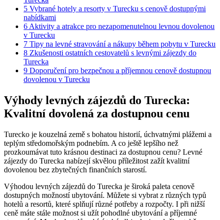
5
Vybrané hotely a resorty v Turecku s cenově dostupnými
nabídkami
6
Aktivity a atrakce pro nezapomenutelnou levnou dovolenou
v Turecku
7
Tipy na levné stravování a nákupy během pobytu v Turecku
8
Zkušenosti ostatních cestovatelů s levnými zájezdy do
Turecka
9
Doporučení pro bezpečnou a příjemnou cenově dostupnou
dovolenou v Turecku
Výhody levných zájezdů do Turecka:
Kvalitní dovolená za dostupnou cenu
Turecko je kouzelná země s bohatou historií, úchvatnými plážemi a
teplým středomořským podnebím. A co ještě lepšího než
prozkoumávat tuto krásnou destinaci za dostupnou cenu? Levné
zájezdy do Turecka nabízejí skvělou příležitost zažít kvalitní
dovolenou bez zbytečných finančních starostí.
Výhodou levných zájezdů do Turecka je široká paleta cenově
dostupných možností ubytování. Můžete si vybrat z různých typů
hotelů a resortů, které splňují různé potřeby a rozpočty. I při nižší
ceně máte stále možnost si užít pohodlné ubytování a příjemné