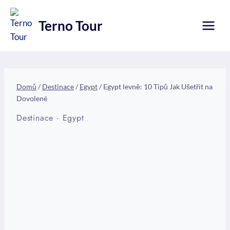
Přeskočit
na
Terno Tour
obsah
Domů
/
Destinace
/
Egypt
/
Egypt levně: 10 Tipů Jak Ušetřit na
Dovolené
Destinace
·
Egypt