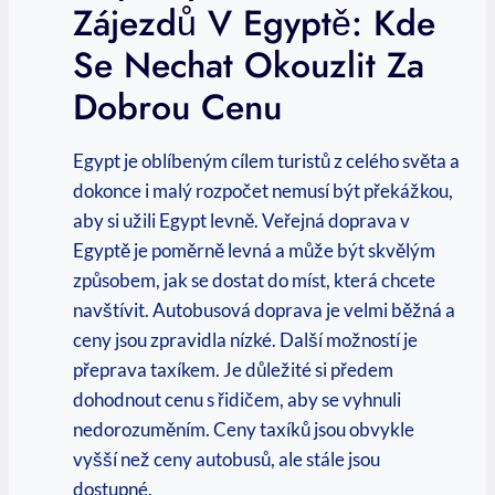
Zájezdů V ‍Egyptě: Kde
Se ​nechat Okouzlit Za
‌dobrou Cenu
Egypt je ⁣oblíbeným cílem ‍turistů z ⁣celého světa a
dokonce i malý ‍rozpočet nemusí být překážkou,‍
aby si užili Egypt levně. Veřejná doprava​ v
⁢Egyptě je poměrně levná a ⁢může být skvělým
způsobem, jak se dostat do míst, která⁣ chcete
navštívit. Autobusová⁣ doprava ‌je velmi ⁤běžná a
ceny jsou zpravidla nízké.⁣ Další možností je
⁢přeprava taxíkem.⁣ Je důležité si předem
dohodnout cenu s⁢ řidičem, aby se vyhnuli
nedorozuměním. Ceny taxíků jsou obvykle‌
vyšší než ceny autobusů, ale⁤ stále jsou ​
dostupné.