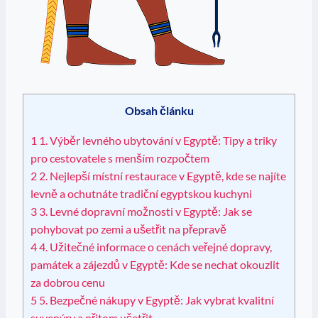
Obsah článku
1
1. Výběr levného ubytování v Egyptě: Tipy a triky
pro cestovatele s menším ⁣rozpočtem
2
2. Nejlepší místní⁤ restaurace⁢ v Egyptě, kde ⁣se ‍najíte
levně a ochutnáte tradiční egyptskou kuchyni
3
3. Levné dopravní možnosti v Egyptě: Jak se
pohybovat po zemi a⁢ ušetřit na​ přepravě
4
4. Užitečné informace o ⁤cenách​ veřejné⁣ dopravy,
památek ‌a⁤ zájezdů v ‍Egyptě: Kde se ​nechat okouzlit
za ‌dobrou cenu
5
5.⁢ Bezpečné nákupy v Egyptě: Jak‌ vybrat​ kvalitní
⁢suvenýry a ⁣přitom ušetřit