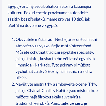
Egypt je známý svou bohatou historií a ‌fascinující
‍kulturou.⁣ Pokud chcete prozkoumat ​autentické‌
zážitky bez přeplatků, máme pro vás 10 tipů, jak‌
ušetřit na dovolené v‌ Egyptě.
Obyvatelé ‌města⁢ radí: Nechejte‌ se unést místní
atmosférou a‌ vyzkoušejte místní street food.
Můžete ochutnat tradiční egyptské speciality,
jako ⁣je⁢ falafel, kushari nebo ‌věhlasná egyptská
limonáda – karkade. Tyto pokrmy‍ si můžete
vychutnat za skvělé ‌ceny na místních trzích⁢ a
ulicích.
Navštivte místní trhy⁣ a⁤ smlouvejte o ceně. ⁢Trhy,
jako je Chán al-Chalíli v Káhiře, jsou místem, kde⁤
můžete najít širokou ⁣škálu suvenýrů ⁣a
tradičních⁤ výrobků. Pamatujte, ⁢že cena je