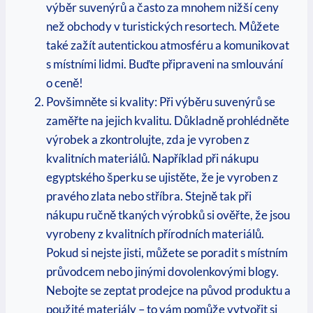
výběr suvenýrů a často za ‌mnohem nižší‌ ceny
než obchody ‌v​ turistických resortech. ‍Můžete
také ⁣zažít autentickou atmosféru a komunikovat⁤
s místními⁤ lidmi. Buďte připraveni na smlouvání⁢
o ceně!
Povšimněte si kvality:⁢ Při výběru suvenýrů se
zaměřte na jejich kvalitu. Důkladně prohlédněte
výrobek a ⁤zkontrolujte, zda je vyroben z
kvalitních materiálů. Například při nákupu
egyptského ‌šperku se‌ ujistěte,​ že je ‍vyroben z
pravého zlata nebo stříbra. ‌Stejně tak při
nákupu ručně tkaných výrobků si ověřte, že jsou
vyrobeny⁤ z kvalitních ‍přírodních materiálů.
Pokud⁣ si‍ nejste ⁣jisti, můžete se ⁤poradit s místním
průvodcem nebo jinými dovolenkovými ​blogy.
Nebojte se zeptat prodejce ⁣na původ produktu a
použité materiály – to vám ⁤pomůže vytvořit si