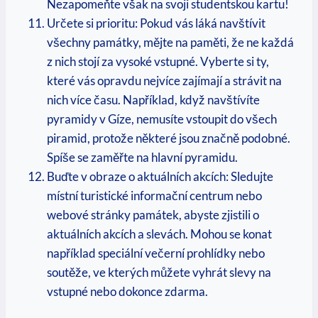
Nezapomeňte však na svoji studentskou kartu!
Určete si prioritu: Pokud vás láká⁤ navštívit
všechny ​památky, mějte na paměti, že ne každá
z nich stojí za vysoké vstupné. ​Vyberte si ⁣ty,
které vás ​opravdu nejvíce zajímají a strávit⁤ na
nich více ‌času. Například,⁣ když navštívíte
pyramidy v Gíze, nemusíte vstoupit do všech
piramid, protože některé ⁤jsou⁣ značně podobné.
Spíše ‍se ‌zaměřte na hlavní pyramidu.
Buďte ⁤v obraze o aktuálních‍ akcích: ‌Sledujte ​
místní⁤ turistické informační⁢ centrum nebo
webové⁢ stránky památek, abyste ​zjistili ​o
aktuálních akcích a ‌slevách. Mohou se konat
například speciální večerní prohlídky ‍nebo
soutěže, ve ⁤kterých můžete vyhrát slevy na⁣
vstupné⁢ nebo⁢ dokonce zdarma.