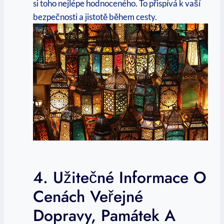
⁢si toho ‌nejlépe hodnoceného. To přispívá k‍ vaší
bezpečnosti a jistotě během⁢ cesty.
4. Užitečné Informace O
⁤cenách​ Veřejné⁣
Dopravy, Památek ‌a⁤