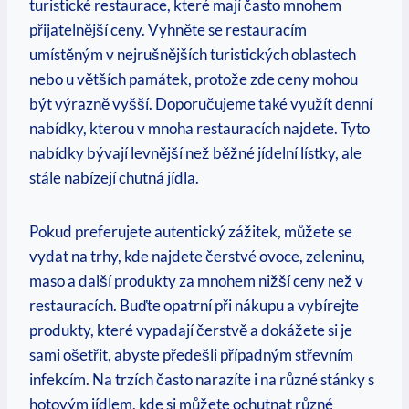
turistické restaurace, které mají často mnohem
přijatelnější‍ ceny.⁢ Vyhněte se restauracím
umístěným v nejrušnějších⁤ turistických oblastech
⁣nebo u ‌větších památek, ⁤protože zde ceny mohou
být výrazně vyšší. Doporučujeme také využít denní
nabídky,⁣ kterou ⁣v mnoha restauracích najdete.‍ Tyto
‍nabídky bývají levnější než běžné jídelní lístky,​ ale‌
stále nabízejí chutná‍ jídla. ‌
Pokud preferujete⁢ autentický zážitek, můžete se
vydat na trhy,⁢ kde najdete‍ čerstvé ovoce, zeleninu,
maso a další produkty‌ za mnohem ⁤nižší ceny než ⁣v
restauracích. ‌Buďte opatrní‌ při‌ nákupu a vybírejte
produkty, které vypadají čerstvě a dokážete si⁢ je⁢
sami ošetřit,⁢ abyste předešli případným střevním
infekcím. Na trzích často‍ narazíte i‍ na různé stánky s
hotovým⁤ jídlem, kde si můžete​ ochutnat​ různé