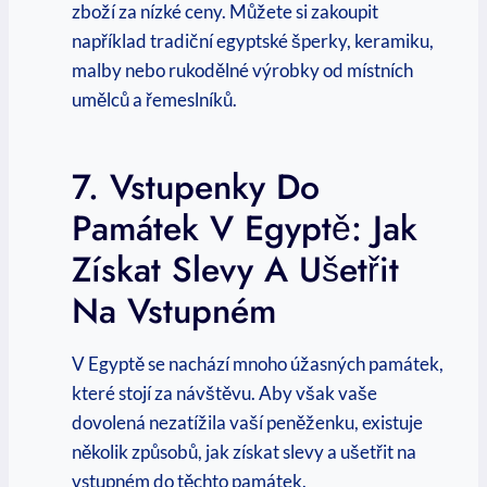
zboží za nízké⁣ ceny. Můžete si zakoupit
například tradiční egyptské šperky, keramiku,
malby nebo rukodělné výrobky ‍od místních
umělců a řemeslníků.
7.‍ Vstupenky Do
Památek V Egyptě: Jak
Získat Slevy⁢ A Ušetřit
Na Vstupném
V ‍Egyptě se nachází mnoho úžasných památek,
které stojí za návštěvu. Aby však vaše
dovolená‌ nezatížila vaší peněženku, existuje
několik⁢ způsobů, jak ⁣získat slevy a ušetřit na
vstupném ‍do těchto památek.