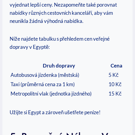
vyjednat‌ lepší​ ceny. Nezapomeňte také porovnat
‍nabídky různých cestovních kanceláří, aby vám⁢
neunikla ‌žádná výhodná nabídka.
Níže najdete tabulku s přehledem cen veřejné
dopravy ‍v Egyptě:
Druh dopravy
Cena
Autobusová jízdenka​ (městská)
5 Kč
Taxi (průměrná cena za 1 km)
10 Kč
Metropolitní vlak (jednotka jízdného)
15 Kč
Užijte si Egypt a zároveň ušetřete peníze!