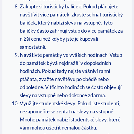
Zakupte si turistický balíček: Pokud plánujete
navštívit více památek, zkuste⁢ sehnat‍ turistický
balíček, který nabízí ⁤slevu na vstupné. Tyto
balíčky ⁢často zahrnují vstup do více ‍památek za
nižší cenu než kdyby ‍jste je kupovali⁢
samostatně.
Navštivte památky‍ ve vyšších hodinách:⁤ Vstup
do památek ⁣bývá​ nejdražší v⁤ dopoledních
hodinách. ⁤Pokud tedy nejste⁣ vášniví‍ ranní
⁤ptáčata, zvažte návštěvu po obědě⁤ nebo
odpoledne. V těchto‌ hodinách se⁣ často objevují
slevy na vstupné nebo dokonce zdarma.
Využijte studentské slevy: Pokud ⁤jste studenti,⁤
nezapomeňte‌ se zeptat na slevy na vstupné.
Mnoho památek ⁣nabízí studentské slevy, které
vám mohou ušetřit nemalou částku.