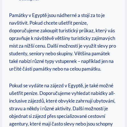
Památky​ v⁢ Egyptě jsou nádherné a⁣ stojí za ‌to je
navštívit. ​Pokud chcete​ ušetřit​ peníze,
doporučujeme zakoupit turistický ​průkaz,⁣ který vás⁢
opravňuje ⁣k ⁣návštěvě většiny turisticky ‍zajímavých
míst za ⁤nižší cenu. Další možností je využít slevy pro
studenty, ⁢seniory nebo⁢ skupiny. Většina památek
také nabízí různé typy vstupenek – například jen na
určité části památky nebo na celou památku.
Pokud se vydáte ⁣na ‌zájezd ‌v ‍Egyptě,‍ je také možné
ušetřit peníze. Doporučujeme vyhledat nabídky all-
inclusive zájezdů, které obvykle zahrnují ubytování,
⁢stravu a někdy⁢ i ⁤různé aktivity. ⁤Další možností je
‍objednat si zájezd‍ přes ⁣specializované ⁤cestovní
agentury, které ‌mají často slevy nebo jsou schopny