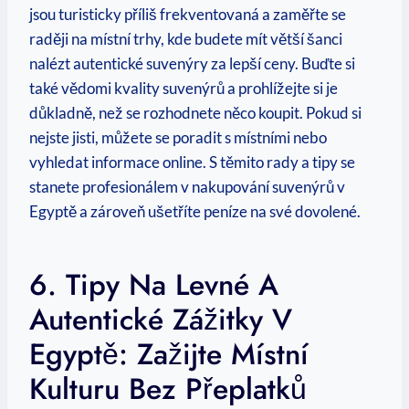
jsou turisticky​ příliš frekventovaná a zaměřte‌ se
raději ‌na místní trhy, kde‍ budete ‌mít větší šanci
nalézt autentické suvenýry za ​lepší​ ceny. Buďte ​si
⁢také vědomi⁣ kvality suvenýrů a ⁣prohlížejte si je
důkladně, než se ‍rozhodnete něco koupit. Pokud si ​
nejste jisti, můžete se⁢ poradit s místními nebo
vyhledat informace online. S těmito rady a tipy se‍
stanete ‍profesionálem‌ v​ nakupování suvenýrů v​
Egyptě a⁣ zároveň ušetříte peníze na⁣ své dovolené.
6. Tipy Na ⁢levné A
⁣autentické Zážitky V
Egyptě: Zažijte Místní
Kulturu Bez Přeplatků