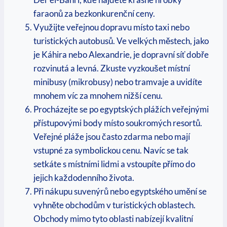
faraonů‍ za bezkonkurenční ceny.
Využijte veřejnou dopravu místo taxi nebo​
turistických⁢ autobusů. Ve velkých městech,⁣ jako
je Káhira⁣ nebo Alexandrie, je ⁢dopravní síť dobře
rozvinutá a levná. Zkuste vyzkoušet‍ místní
minibusy (mikrobusy) nebo tramvaje a uvidíte
mnohem víc za ⁤mnohem nižší cenu.
Procházejte se po ​egyptských plážích veřejnými
přístupovými body místo ‍soukromých resortů.
Veřejné pláže jsou často zdarma​ nebo mají
vstupné‍ za⁣ symbolickou cenu. Navíc se tak
setkáte s místními ⁢lidmi a vstoupíte přímo do
jejich každodenního života.
Při nákupu suvenýrů nebo egyptského umění‍ se
vyhněte obchodům v ⁢turistických oblastech.
Obchody⁣ mimo tyto oblasti nabízejí ⁤kvalitní‌