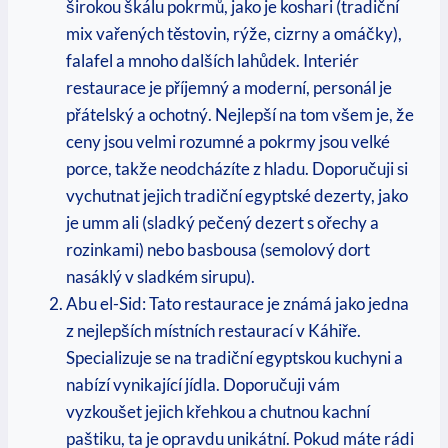
širokou⁤ škálu pokrmů, jako je koshari (tradiční⁣
mix vařených těstovin, rýže, cizrny‍ a omáčky),
falafel a​ mnoho dalších lahůdek. Interiér
restaurace je příjemný‌ a moderní, personál je
přátelský‍ a ochotný. ⁣Nejlepší ‌na tom všem je, že
ceny jsou velmi rozumné a pokrmy jsou‌ velké
⁤porce, takže neodcházíte z hladu.⁤ Doporučuji ⁢si⁣
vychutnat ⁤jejich tradiční⁤ egyptské dezerty, jako ​
je⁢ umm ali (sladký pečený dezert s ​ořechy a
rozinkami) nebo basbousa (semolový‌ dort
nasáklý⁣ v sladkém sirupu).
Abu el-Sid: Tato⁤ restaurace ⁤je známá⁤ jako⁣ jedna
z ‌nejlepších místních restaurací v Káhiře.
Specializuje se na tradiční egyptskou kuchyni a
nabízí⁢ vynikající jídla. ‌Doporučuji vám
vyzkoušet ​jejich křehkou a chutnou kachní⁢
paštiku, ta ​je‌ opravdu unikátní. Pokud máte rádi