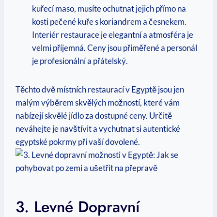
kuřecí maso, musíte ochutnat jejich přímo na
kosti⁤ pečené kuře s koriandrem⁢ a česnekem.⁢
Interiér restaurace je elegantní a‌ atmosféra je
velmi příjemná. Ceny jsou přiměřené a personál⁢
je profesionální a přátelský.
Těchto dvě místních restaurací ⁤v Egyptě jsou ‌jen
malým výběrem skvělých možností, které vám
nabízejí ⁢skvělé jídlo⁢ za dostupné ceny. Určitě
‌neváhejte je navštívit a⁣ vychutnat si autentické
egyptské ‍pokrmy při vaší dovolené.
3. Levné Dopravní