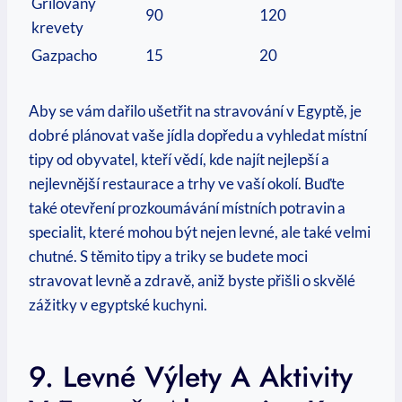
Grilovaný
90
120
krevety
Gazpacho
15
20
Aby‍ se vám dařilo ušetřit na stravování v Egyptě, je
dobré plánovat⁤ vaše jídla dopředu a vyhledat místní
tipy od obyvatel, kteří vědí, kde najít nejlepší ⁣a ​
nejlevnější ⁤restaurace a trhy ve vaší okolí. Buďte
také otevření prozkoumávání místních potravin a
specialit, které mohou ‍být nejen‌ levné, ale také velmi‍
chutné. S těmito tipy a triky se budete moci
stravovat‍ levně ⁢a zdravě, aniž byste přišli o skvělé
zážitky ⁢v egyptské kuchyni.
9. Levné Výlety⁣ A Aktivity