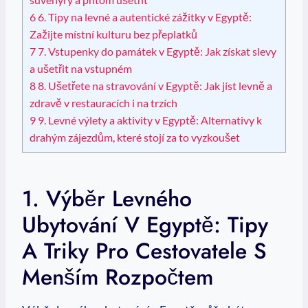
6
6. Tipy na ⁢levné a ⁣autentické zážitky v Egyptě:
Zažijte místní kulturu bez přeplatků
7
7.‍ Vstupenky do památek v Egyptě: Jak získat slevy⁢
a ušetřit na vstupném
8
8. Ušetřete ⁤na stravování v Egyptě: ⁤Jak jíst levně a
zdravě v restauracích i na⁢ trzích
9
9. Levné výlety⁣ a aktivity v Egyptě: Alternativy k
drahým zájezdům,⁤ které stojí⁣ za to vyzkoušet
1. Výběr Levného
Ubytování V Egyptě: Tipy
A Triky Pro Cestovatele S
Menším ⁣rozpočtem