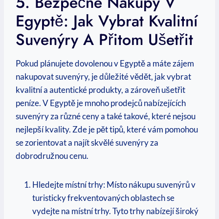
5.⁢ Bezpečné Nákupy V
Egyptě: Jak‌ Vybrat​ Kvalitní
⁢suvenýry A ⁣přitom Ušetřit
Pokud⁤ plánujete dovolenou‌ v Egyptě​ a⁣ máte zájem
nakupovat suvenýry, je důležité vědět, jak vybrat​
kvalitní a autentické produkty, a zároveň ušetřit
peníze. ⁣V Egyptě je‌ mnoho prodejců nabízejících
suvenýry za různé ceny‌ a ⁣také takové, které nejsou
nejlepší ​kvality. ⁢Zde ‌je pět tipů, které vám ​pomohou
se⁢ zorientovat a najít skvělé suvenýry ​za
dobrodružnou cenu.
Hledejte‍ místní trhy: Místo nákupu suvenýrů v
‍turisticky ​frekventovaných⁤ oblastech​ se​
vydejte na místní trhy.⁤ Tyto ⁤trhy nabízejí široký