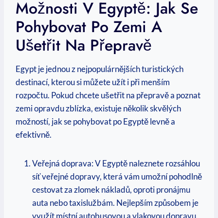
Možnosti V Egyptě: Jak Se
Pohybovat Po Zemi A⁢
Ušetřit Na​ Přepravě
Egypt je jednou z nejpopulárnějších ⁤turistických
destinací, kterou si můžete užít i při menším
rozpočtu. Pokud chcete ušetřit na přepravě a‍ poznat
zemi opravdu zblízka, existuje několik skvělých
možností, jak se pohybovat‌ po Egyptě levně a
efektivně.
Veřejná doprava: V​ Egyptě naleznete ‍rozsáhlou⁢
síť veřejné dopravy, která ​vám umožní‌ pohodlně
cestovat za zlomek nákladů, oproti pronájmu
auta‌ nebo taxislužbám. Nejlepším způsobem je
využít místní autobusovou a ‍vlakovou dopravu.