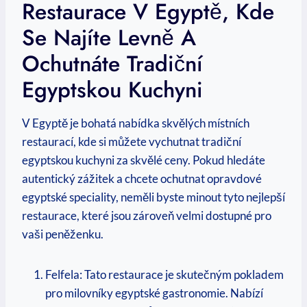
Restaurace⁢ V Egyptě, Kde
⁣se ‍najíte Levně A
Ochutnáte Tradiční
Egyptskou Kuchyni
V Egyptě je bohatá nabídka‌ skvělých místních
restaurací, ​kde si můžete vychutnat tradiční
egyptskou ⁢kuchyni za skvělé ⁤ceny. Pokud hledáte
autentický zážitek a chcete ⁤ochutnat‌ opravdové ​
egyptské speciality, ‌neměli byste minout tyto⁤ nejlepší
restaurace,​ které‍ jsou zároveň velmi dostupné⁢ pro
⁢vaši peněženku.
Felfela: Tato restaurace je skutečným pokladem
pro ⁢milovníky egyptské gastronomie. Nabízí