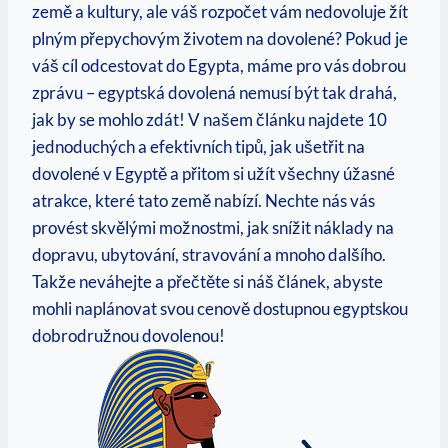
země a kultury, ale váš rozpočet vám nedovoluje žít
⁣plným přepychovým životem​ na​ dovolené? ‍Pokud​ je
váš ‌cíl odcestovat do Egypta, máme pro ⁢vás dobrou
⁢zprávu‌ – ‍egyptská‌ dovolená nemusí být tak drahá,
jak by se mohlo zdát! V našem článku⁤ najdete⁤ 10
jednoduchých a ⁤efektivních tipů,⁢ jak ušetřit na
dovolené v Egyptě​ a přitom si užít všechny úžasné
atrakce, které tato země nabízí. Nechte ‍nás vás
provést ​skvělými možnostmi,​ jak snížit náklady na
⁢dopravu, ubytování, stravování a mnoho dalšího. ​
Takže neváhejte⁤ a přečtěte si‌ náš článek, abyste
mohli naplánovat svou cenově dostupnou egyptskou
dobrodružnou​ dovolenou!