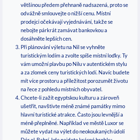
většinou předem přehnaně nadsazená,​ proto se
odvážně smlouvejte ‌o nižší cenu. Místní‍
prodejci očekávají vyjednávání, takže se
‍nebojte párkrát zamávat bankovkou ‍a
dosáhněte ⁢lepších cen.
Při ⁢plánování výletu na Nil se⁣ vyhněte
turistickým lodím a zvolte spíše místní loďky. Ty
⁣vám umožní‌ plavbu po Nilu v autentickém stylu
a za zlomek⁤ ceny turistických ⁤lodí. ‌Navíc budete
mít ⁣více prostoru a ‍příležitost ⁢porozumět životu
na řece z pohledu místních obyvatel.
Chcete-li zažít egyptskou kulturu a zároveň
ušetřit, navštivte ⁢méně známé památky mimo​
hlavní ⁣turistické atrakce. Často jsou levnější a
méně přeplněné. ⁢Například ve městě ​Luxor se‌
můžete vydat na výlet do neokoukaných údolí
Dér el-Bahrí, kde najdete krásné hrobky ​