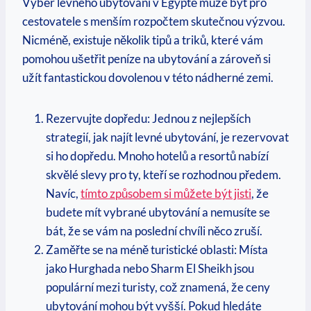
Výběr ‌levného ubytování v Egyptě může být ⁣pro
cestovatele s ‍menším ‍rozpočtem⁤ skutečnou výzvou.
Nicméně,⁣ existuje‌ několik⁢ tipů a ​triků, ‌které vám
pomohou ušetřit peníze na ‍ubytování a ​zároveň ⁣si
‌užít ⁤fantastickou​ dovolenou v⁢ této nádherné zemi.
Rezervujte dopředu: ‌Jednou z nejlepších
strategií, jak najít levné ubytování, je⁢ rezervovat
si ho⁤ dopředu. Mnoho ‌hotelů a resortů ⁢nabízí
‌skvělé slevy pro ty, ‌kteří se rozhodnou předem.
Navíc,
tímto‌ způsobem si‍ můžete být​ jisti
, že
budete mít vybrané ubytování a nemusíte​ se
bát, že ‍se vám na poslední chvíli něco zruší.
Zaměřte se ⁢na ⁤méně ‍turistické ⁢oblasti:⁣ Místa⁤
jako Hurghada nebo Sharm El Sheikh jsou
populární mezi turisty, což znamená, že ceny
ubytování⁣ mohou být‍ vyšší. Pokud hledáte