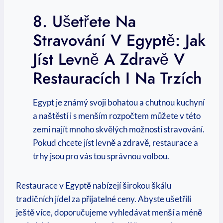
8. Ušetřete ⁤na
Stravování V Egyptě: ⁤Jak
Jíst Levně A Zdravě V
Restauracích I Na⁢ Trzích
Egypt je známý svoji bohatou a chutnou kuchyní⁣
a naštěstí i⁣ s menším rozpočtem můžete v této
zemi najít ​mnoho skvělých možností stravování.
Pokud chcete⁢ jíst levně a ⁢zdravě, restaurace a‌
trhy jsou pro vás ⁣tou správnou ​volbou.
Restaurace​ v Egyptě ⁣nabízejí širokou škálu‍
tradičních jídel za přijatelné ceny. Abyste ušetřili
ještě více, doporučujeme⁢ vyhledávat‌ menší⁤ a méně‌