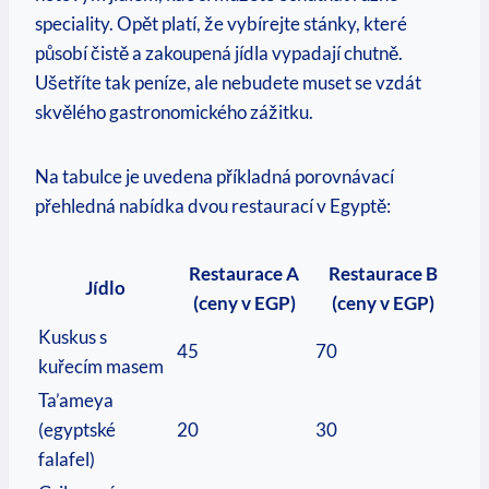
speciality. Opět⁣ platí, že vybírejte‌ stánky, které
působí čistě⁢ a zakoupená‌ jídla vypadají chutně.
Ušetříte⁢ tak peníze, ale nebudete muset se vzdát
skvělého⁢ gastronomického ⁢zážitku.
Na ‌tabulce⁢ je ‍uvedena příkladná porovnávací​
přehledná nabídka dvou restaurací v⁢ Egyptě:
Restaurace A
Restaurace B
Jídlo
(ceny v EGP)
(ceny v EGP)
Kuskus s
45
70
kuřecím masem
Ta’ameya
‍(egyptské
20
30
falafel)