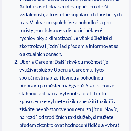
Autobusové linky jsou dostupné i⁣ pro ⁤delší
vzdálenosti, a to včetně populárních turistických
tras. ​Vlaky​ jsou spolehlivé a pohodlné, ‌a pro⁣
turisty ‌jsou dokonce k‍ dispozici některé
rychlovlaky s klimatizací. Je‍ však důležité⁣ si
zkontrolovat jízdní řád předem a ⁤informovat se⁤
o aktuálních ​cenách.
Uber a ⁤Careem:​ Další ⁢skvělou možností‍ je
využívat služby⁣ Uberu a Careemu. Tyto
společnosti nabízejí levnou ⁢a pohodlnou
⁣přepravu po městech v Egyptě. Stačí si pouze
stáhnout aplikaci⁣ a vytvořit si⁢ účet. Tímto‌
způsobem se vyhnete riziku⁣ zneužití⁢ taxikáři a
⁢získáte pevně ‍stanovenou cenu za jízdu.⁤ Navíc,‍
na ⁤rozdíl od tradičních taxi ‍služeb, si ‍můžete⁣
předem zkontrolovat hodnocení řidiče⁣ a vybrat