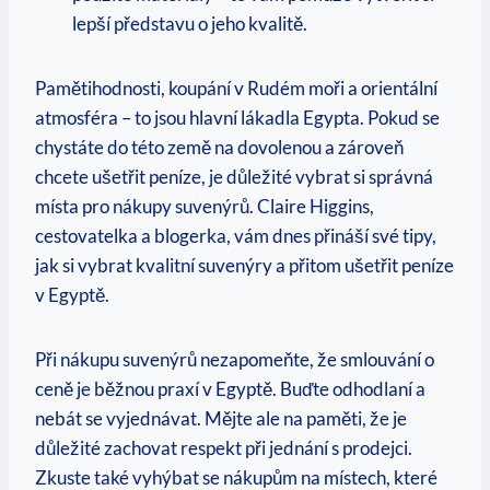
lepší ⁤představu o jeho ⁢kvalitě.
Pamětihodnosti, koupání v⁣ Rudém moři a orientální
atmosféra⁢ – to jsou⁤ hlavní ‌lákadla Egypta. Pokud se
chystáte do této země na ⁣dovolenou ⁤a zároveň
chcete ušetřit ​peníze, je důležité vybrat ⁤si⁣ správná
místa pro​ nákupy‌ suvenýrů. Claire Higgins,
⁣cestovatelka a blogerka, vám dnes přináší své tipy,
jak si vybrat ⁣kvalitní suvenýry a přitom ušetřit peníze
v Egyptě.
Při nákupu suvenýrů nezapomeňte, že‌ smlouvání o
ceně⁤ je běžnou⁣ praxí v Egyptě. Buďte odhodlaní a
nebát se vyjednávat. Mějte ale na​ paměti, že je
důležité zachovat respekt při ⁢jednání s prodejci.
Zkuste​ také vyhýbat‍ se nákupům na místech, které