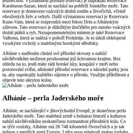
jedinečnou. Významnou⁢ přírodní rezervací je​ například Rezervace
Karaburun-Sazan, ‌která se nachází na pobřeží Jonského moře. Tato
rezervace je domovem vzácných⁤ druhů rostlin⁤ a živočichů,‍ včetně
ohrožených želv a velryb. Další významnou rezervací je Rezervace
Kune-Vain, která se rozprostírá⁢ mezi řekou ⁣Drin a Albánským
zálivem. Tato⁣ rezervace je důležitým útočištěm pro mnoho vzácných
druhů ptáků a ryb. Nezapomenutelným místem je také Rezervace‍
Valbona, která se nalézá⁢ v⁢ pohoří Prokletije. Je to údolí obklopené
vysokými‍ vrcholy a malebnými horskými středisky.
Albánie‍ s nadšením chrání své přírodní‌ skvosty ⁢a nabízí
návštěvníkům možnost prozkoumat její úchvatnou krajinu. ‌Bez
ohledu na to, jestli ⁣máte rádi horské‌ túry, koupání v moři nebo
pozorování zvířat, albánské přírodní rezervace a národní parky jsou
tu, aby uspokojily každého zájemce o přírodu. Využijte příležitosti a
objevte tuto ukrytou krásu.
Albánie – perla ​Jaderského moře
Albánie, se nacházející v jihovýchodní Evropě, je skutečnou perla
Jaderského moře. Tato malebná země s bohatou historií a kulturou
nabízí návštěvníkům neskutečnou rozmanitost přírodních krás. Co
se týče rozlohy, Albánie má 28 748 kilometrů čtverečních a je tak
⁣jednou z menších zemí⁣ Evropy. I přes svou relativně malou rozlohu