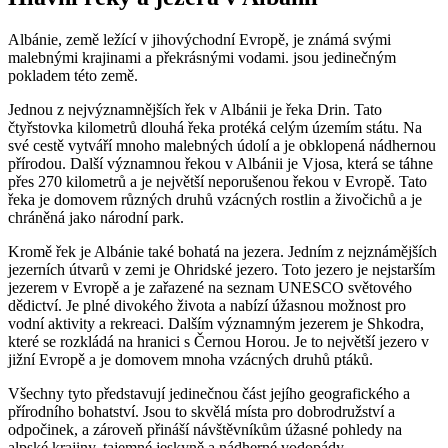
Albánie, země ležící v jihovýchodní Evropě, je známá svými
malebnými ⁤krajinami a ‍překrásnými vodami. jsou jedinečným
pokladem ‌této země.
Jednou z nejvýznamnějších řek ‍v⁤ Albánii je řeka⁣ Drin. Tato
čtyřstovka kilometrů dlouhá řeka protéká celým územím ‌státu. Na
své cestě vytváří​ mnoho ⁣malebných údolí a je obklopená nádhernou
přírodou. Další významnou řekou‌ v Albánii je Vjosa, ⁤která se táhne
přes 270 kilometrů ​a je největší‌ neporušenou řekou v Evropě. Tato
řeka je domovem‌ různých druhů vzácných rostlin a živočichů a je
chráněná jako národní ‌park.
Kromě⁣ řek je⁤ Albánie také bohatá na jezera. Jedním z ​nejznámějších
jezerních útvarů‌ v zemi je Ohridské jezero. Toto‍ jezero je nejstarším
jezerem v Evropě ‍a je zařazené na seznam UNESCO světového
dědictví. ‌Je ‌plné divokého života a ​nabízí úžasnou možnost ‌pro⁣
vodní aktivity a rekreaci. Dalším významným jezerem je‌ Shkodra,
které se rozkládá na hranici s Černou Horou. Je‌ to největší jezero​ v
jižní Evropě a je domovem mnoha vzácných druhů ptáků.
Všechny tyto představují‍ jedinečnou část jejího geografického a
přírodního bohatství. Jsou to skvělá místa⁤ pro dobrodružství a
odpočinek, a zároveň přináší návštěvníkům úžasné pohledy na
alpské⁢ krajiny, tajemné jeskyně ​a nádherné vodopády.