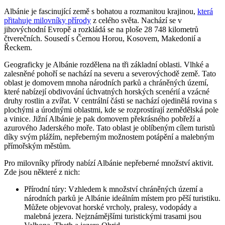
Albánie je ​fascinující země s bohatou ⁣a rozmanitou krajinou,
která
přitahuje milovníky přírody
z celého světa. Nachází se v‌
jihovýchodní Evropě a rozkládá se na ploše 28​ 748 kilometrů
čtverečních.⁢ Sousedí​ s Černou Horou, Kosovem, Makedonií a
Řeckem.
Geograficky je Albánie rozdělena na tři základní oblasti. Vlhké a
zalesněné‌ pohoří se nachází na severu a severovýchodě země. Tato
oblast⁢ je domovem mnoha národních parků a chráněných území,
které nabízejí obdivování úchvatných ‍horských scenérií a vzácné
druhy rostlin a zvířat. V centrální⁣ části se nachází ojedinělá rovina s
plochými a úrodnými oblastmi, kde se rozprostírají zemědělská pole
a vinice. Jižní Albánie je pak domovem překrásného pobřeží a ​
azurového Jaderského moře. Tato oblast je oblíbeným cílem turistů
díky svým plážím, nepřeberným možnostem potápění a malebným‌
přímořským ⁣městům.
Pro milovníky přírody nabízí Albánie nepřeberné množství aktivit.‌
Zde jsou některé z nich:
Přírodní túry: Vzhledem k množství chráněných území a
národních parků je Albánie ideálním místem pro pěší turistiku.
Můžete objevovat horské vrcholy,​ pralesy, vodopády a
‌malebná⁣ jezera. Nejznámějšími ⁤turistickými trasami jsou