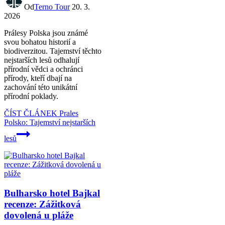
Od
Terno Tour
20. 3.
2026
Prálesy Polska jsou známé
svou bohatou historií a
biodiverzitou. Tajemství těchto
nejstarších lesů odhalují
přírodní vědci a ochránci
přírody, kteří dbají na
zachování této unikátní
přírodní poklady.
ČÍST ČLÁNEK
Prales
Polsko: Tajemství nejstarších
lesů
Bulharsko hotel Bajkal
recenze: Zážitková
dovolená u pláže