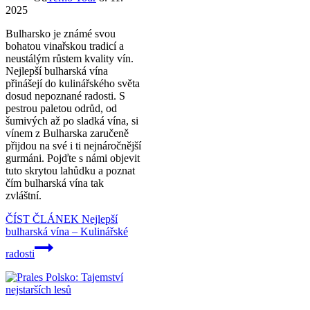
2025
Bulharsko je známé svou
bohatou vinařskou tradicí a
neustálým růstem kvality vín.
Nejlepší bulharská vína
přinášejí do kulinářského světa
dosud nepoznané radosti. S
pestrou paletou odrůd, od
šumivých až po sladká vína, si
vínem z Bulharska zaručeně
přijdou na své i ti nejnáročnější
gurmáni. Pojďte s námi objevit
tuto skrytou lahůdku a poznat
čím bulharská vína tak
zvláštní.
ČÍST ČLÁNEK
Nejlepší
bulharská vína – Kulinářské
radosti