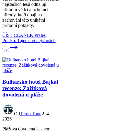
nejstarších lesů odhalují
přírodní vědci a ochránci
přírody, kteří dbají na
zachování této unikátní
přírodní poklady.
ČÍST ČLÁNEK
Prales
Polsko: Tajemství nejstarších
lesů
Bulharsko hotel Bajkal
recenze: Zážitková
dovolená u pláže
Od
Terno Tour
2. 4.
2026
Plážová dovolená je snem