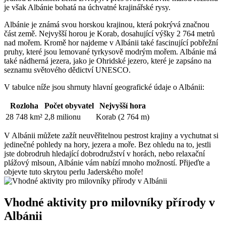
je však Albánie bohatá na úchvatné krajinářské rysy.
Albánie⁣ je známá svou horskou krajinou, která pokrývá značnou
část​ země.‍ Nejvyšší ‌horou je Korab, dosahující výšky 2 764 metrů
nad mořem. Kromě hor najdeme v ​Albánii také fascinující pobřežní
pruhy, které‍ jsou lemované tyrkysově modrým​ mořem. Albánie má
také⁢ nádherná jezera, jako je ‍Ohridské jezero, které je zapsáno na
seznamu světového dědictví UNESCO.
V tabulce níže jsou‌ shrnuty hlavní geografické údaje o Albánii:
Rozloha
Počet obyvatel
Nejvyšší hora
28 748 km²
2,8 milionu
Korab (2 764 m)
V Albánii můžete zažít neuvěřitelnou pestrost krajiny a vychutnat si
jedinečné pohledy na hory, jezera ‍a moře. Bez ohledu na to, jestli
jste dobrodruh hledající dobrodružství v horách, nebo relaxační
plážový mlsoun, Albánie vám nabízí mnoho možností. Přijeďte a
objevte tuto skrytou perlu Jaderského moře!
Vhodné aktivity pro milovníky přírody v
Albánii