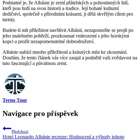
Podstatné je, že Albánie je zemí přátelských a pohostinných lidí,
kteří jsou hrdí na svou historii a ‌tradice. Její bohaté kulturní
dedičství, společně s přírodními krásami,⁣ ji dělá ​skvělým cílem pro
turisty.
Budete-li mít​ příležitost navštívit Albánii, nezapomeňte ⁣se projít po
jeho malebném pobřeží, prozkoumat vnitrozemí s jeho horskými
kopci a prožít nezapomenutelné dobrodružství.
Albánie ⁢nabízí ‍mnoho příležitostí a krásných míst ke zkoumání.
Doufám, že tento ​článek vás⁤ více zaujal ‍a podnětil vaši zvědavost na
tuto fascinující a půvabnou zemi.
Terno Tour
Navigace pro příspěvek
Předchozí
Hotel Leonardo Albánie recenze: Hodnocení a výhody tohoto