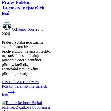
Prales Polsko:
Tajemství nejstarších
lesů
Od
Terno Tour
20. 3.
2026
Prálesy Polska jsou známé
svou bohatou historií a
biodiverzitou. Tajemství těchto
nejstarších lesů odhalují
přírodní vědci a ochránci
přírody, kteří dbají na
zachování této unikátní
přírodní poklady.
ČÍST ČLÁNEK
Prales
Polsko: Tajemství nejstarších
lesů