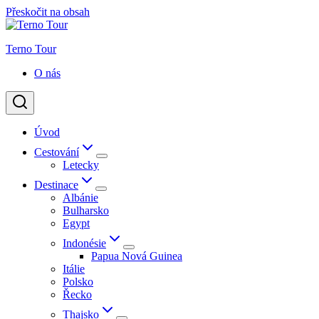
Přeskočit na obsah
Terno Tour
O nás
Úvod
Cestování
Letecky
Destinace
Albánie
Bulharsko
Egypt
Indonésie
Papua Nová Guinea
Itálie
Polsko
Řecko
Thajsko