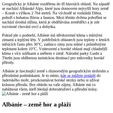
Geograficky je Albánie rozdělena do tří hlavních oblastí. ⁣Na západě
se nachází Albánské Alpy, které jsou domovem nejvyšší hory země
– Korab s výškou 2 764 ​metrů. Na ‌východě se rozkládá Dibra,
pohoří ⁢s bohatou flórou a faunou. Mezi těmito dvěma pohořími se
nachází úrodná nížina, která je obdělávána zemědělci a je zde
rozvinuté chování ovcí a dobytka.
Pokud jde o podnebí, Albánie má středozemní klima s mírnými
zimami a teplými léty. V pobřežních oblastech jsou teploty v⁤ letních
měsících často přes ‍30°C, ⁤zatímco zimy jsou mírné s průměrnými
teplotami kolem 10°C. Vnitrozemí a horské oblasti mají chladnější
klima s‍ více srážkami ‌a⁤ sněhem v zimě.‍ Národní parky⁣ Gashi a
Thethi jsou oblíbenou turistickou destinací pro milovníky ‍horské
přírody.
Albánie je⁢ fascinující země s ‍různorodým geografickým složením a
přírodními podmínkami. Je to ⁤místo,
kde se můžete potápět
do
Jaderského moře, prozkoumávat horské ​stezky nebo si užívat
krásnou přírodu.⁣ Bez ohledu na vaše zájmy, Albánie má co‍
nabídnout všem, kteří hledají dobrodružství a přírodní krásy.
Albánie – země hor a pláží