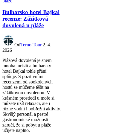
Bulharsko hotel Bajkal
recenze: Zážitková
dovolená u pláže
Od
Terno Tour
2. 4.
2026
Plážová dovolená je snem
mnoha turistů a bulharský
hotel Bajkal tohle přání
splňuje. S pozitivními
recenzemi od spokojených
hostů se můžeme těšit na
zážitkovou dovolenou. V
krásném prostředí u moře si
můžete užít relaxaci, ale i
různé vodní i pobřežní aktivity.
Skvělý personál a pestré
gastronomické možnosti
zaručí, že si pobyt u pláže
užijete naplno.