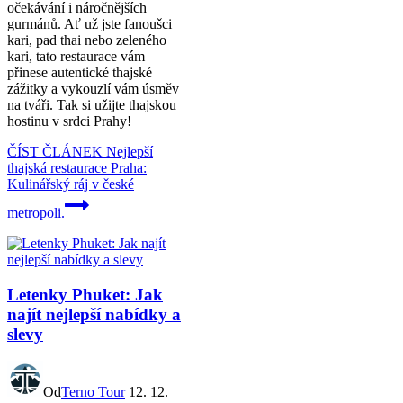
očekávání i náročnějších
gurmánů. Ať už jste fanoušci
kari, pad thai nebo zeleného
kari, tato restaurace vám
přinese autentické thajské
zážitky a vykouzlí vám úsměv
na tváři. Tak si užijte thajskou
hostinu v srdci Prahy!
ČÍST ČLÁNEK
Nejlepší
thajská restaurace Praha:
Kulinářský ráj v české
metropoli.
Letenky Phuket: Jak
najít nejlepší nabídky a
slevy
Od
Terno Tour
12. 12.