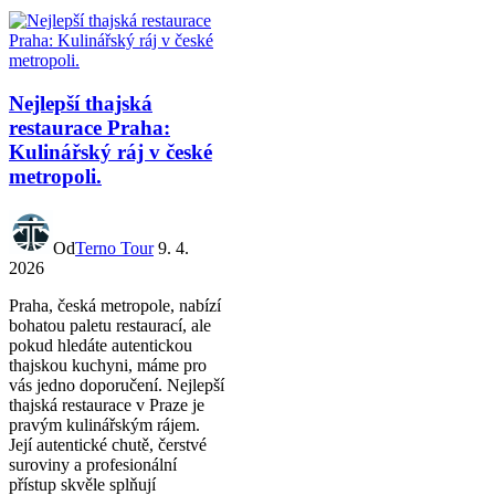
Nejlepší thajská
restaurace Praha:
Kulinářský ráj v české
metropoli.
Od
Terno Tour
9. 4.
2026
Praha, česká metropole, nabízí
bohatou paletu restaurací, ale
pokud hledáte autentickou
thajskou kuchyni, máme pro
vás jedno doporučení. Nejlepší
thajská restaurace v Praze je
pravým kulinářským rájem.
Její autentické chutě, čerstvé
suroviny a profesionální
přístup skvěle splňují