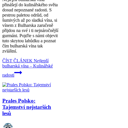
přinášejí do kulinářského světa
dosud nepoznané radosti. S
pestrou paletou odrůd, od
šumivých až po sladká vína, si
vínem z Bulharska zaručeně
přijdou na své i ti nejnáročnější
gurmáni. Pojďte s námi objevit
tuto skrytou lahůdku a poznat
čím bulharská vína tak
zvláštní.
ČÍST ČLÁNEK
Nejlepší
bulharská vína – Kulinářské
radosti
Prales Polsko:
Tajemství nejstarších
lesů