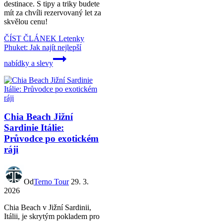
destinace. S tipy a triky budete
mít za chvíli rezervovaný let za
skvělou cenu!
ČÍST ČLÁNEK
Letenky
Phuket: Jak najít nejlepší
nabídky a slevy
Chia Beach Jižní
Sardinie Itálie:
Průvodce po exotickém
ráji
Od
Terno Tour
29. 3.
2026
Chia Beach v Jižní Sardinii,
Itálii, je skrytým pokladem pro