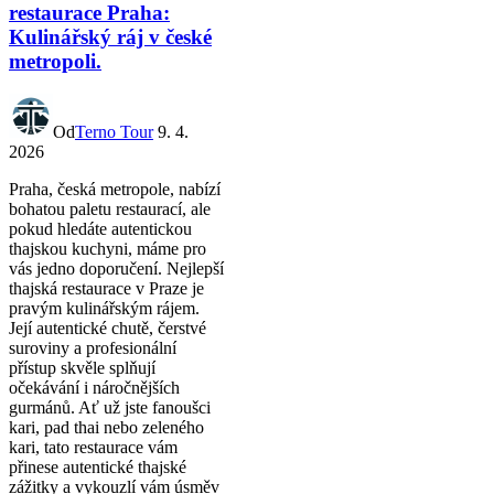
restaurace Praha:
Kulinářský ráj v české
metropoli.
Od
Terno Tour
9. 4.
2026
Praha, česká metropole, nabízí
bohatou paletu restaurací, ale
pokud hledáte autentickou
thajskou kuchyni, máme pro
vás jedno doporučení. Nejlepší
thajská restaurace v Praze je
pravým kulinářským rájem.
Její autentické chutě, čerstvé
suroviny a profesionální
přístup skvěle splňují
očekávání i náročnějších
gurmánů. Ať už jste fanoušci
kari, pad thai nebo zeleného
kari, tato restaurace vám
přinese autentické thajské
zážitky a vykouzlí vám úsměv