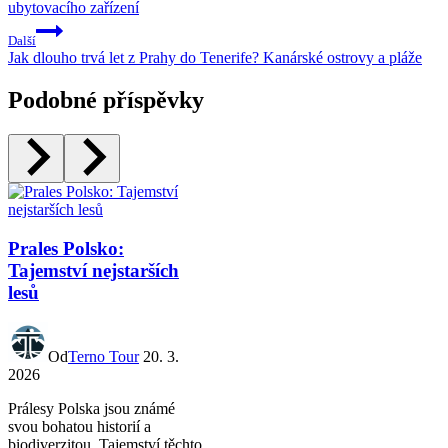
ubytovacího zařízení
Další
Jak dlouho trvá let z Prahy do Tenerife? Kanárské ostrovy a pláže
Podobné příspěvky
Prales Polsko:
Tajemství nejstarších
lesů
Od
Terno Tour
20. 3.
2026
Prálesy Polska jsou známé
svou bohatou historií a
biodiverzitou. Tajemství těchto