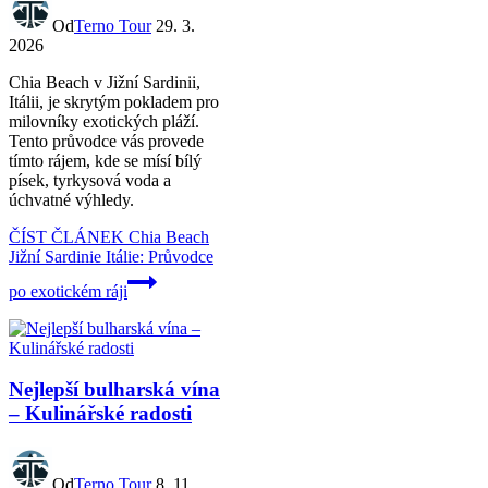
Od
Terno Tour
29. 3.
2026
Chia Beach v Jižní Sardinii,
Itálii, je skrytým pokladem pro
milovníky exotických pláží.
Tento průvodce vás provede
tímto rájem, kde se mísí bílý
písek, tyrkysová voda a
úchvatné výhledy.
ČÍST ČLÁNEK
Chia Beach
Jižní Sardinie Itálie: Průvodce
po exotickém ráji
Nejlepší bulharská vína
– Kulinářské radosti
Od
Terno Tour
8. 11.