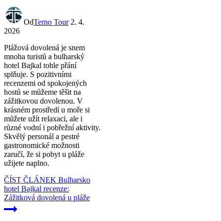
Od
Terno Tour
2. 4.
2026
Plážová dovolená je snem
mnoha turistů a bulharský
hotel Bajkal tohle přání
splňuje. S pozitivními
recenzemi od spokojených
hostů se můžeme těšit na
zážitkovou dovolenou. V
krásném prostředí u moře si
můžete užít relaxaci, ale i
různé vodní i pobřežní aktivity.
Skvělý personál a pestré
gastronomické možnosti
zaručí, že si pobyt u pláže
užijete naplno.
ČÍST ČLÁNEK
Bulharsko
hotel Bajkal recenze:
Zážitková dovolená u pláže