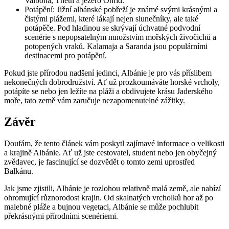
Valbona, Theth ‍a jezero Ohrid.
Potápění: Jižní albánské pobřeží⁤ je známé svými krásnými a
čistými plážemi, které lákají nejen slunečníky, ale ⁤také
potápěče. Pod hladinou se skrývají úchvatné podvodní
scenérie s nepopsatelným množstvím mořských živočichů‍ a
potopených vraků. Kalamaja a Saranda jsou​ populárními
destinacemi pro potápění.
Pokud jste ‍přírodou nadšení jedinci, Albánie je pro vás příslibem
nekonečných dobrodružství. Ať už prozkoumáváte horské‌ vrcholy,
potápíte se nebo ⁣jen ležíte na pláži a obdivujete krásu Jaderského
moře,‌ tato země vám zaručuje nezapomenutelné zážitky.
Závěr
Doufám,​ že tento článek vám​ poskytl zajímavé informace o velikosti
a krajině Albánie. ‌Ať už ​jste cestovatel, student nebo jen obyčejný⁣
zvědavec, je fascinující se dozvědět o tomto zemi‌ uprostřed
Balkánu.
Jak ​jsme zjistili, Albánie je rozlohou relativně malá země, ale nabízí
ohromující různorodost krajin. Od ​skalnatých vrcholků hor​ až po
malebné​ pláže a bujnou vegetaci, Albánie se může pochlubit
překrásnými přírodními‌ scenériemi.