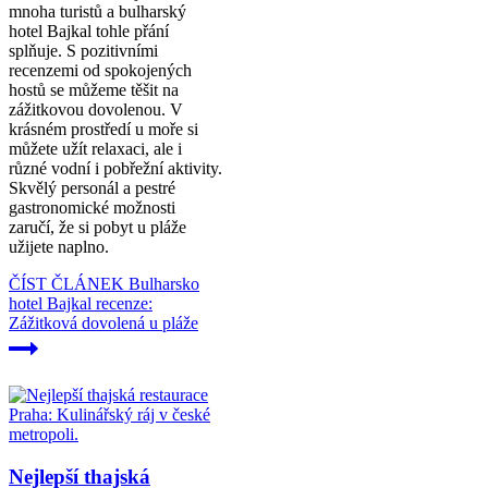
mnoha turistů a bulharský
hotel Bajkal tohle přání
splňuje. S pozitivními
recenzemi od spokojených
hostů se můžeme těšit na
zážitkovou dovolenou. V
krásném prostředí u moře si
můžete užít relaxaci, ale i
různé vodní i pobřežní aktivity.
Skvělý personál a pestré
gastronomické možnosti
zaručí, že si pobyt u pláže
užijete naplno.
ČÍST ČLÁNEK
Bulharsko
hotel Bajkal recenze:
Zážitková dovolená u pláže
Nejlepší thajská