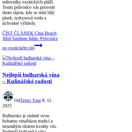
milovníky exotických pláží.
Tento průvodce vás provede
tímto rájem, kde se mísí bílý
písek, tyrkysová voda a
úchvatné výhledy.
ČÍST ČLÁNEK
Chia Beach
Jižní Sardinie Itálie: Průvodce
po exotickém ráji
Nejlepší bulharská vína
– Kulinářské radosti
Od
Terno Tour
8. 11.
2025
Bulharsko je známé svou
bohatou vinařskou tradicí a
neustálým růstem kvality vín.
Nejlepší bulharská vína