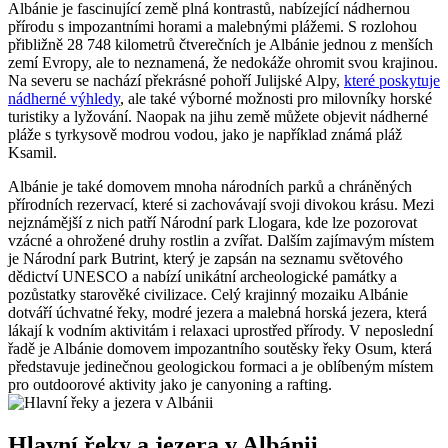
Albánie⁤ je fascinující země plná kontrastů, nabízející‍ nádhernou
‌přírodu s impozantními horami a malebnými plážemi. S rozlohou
přibližně 28 748 kilometrů čtverečních je Albánie jednou z menších
zemí Evropy, ale ​to neznamená, že nedokáže ​ohromit svou krajinou.
Na⁢ severu ‍se nachází překrásné pohoří ​Julijské⁢ Alpy,
které poskytuje
nádherné výhledy
, ale také výborné možnosti pro milovníky horské
turistiky a lyžování. Naopak na jihu země můžete objevit nádherné
pláže⁢ s tyrkysově modrou vodou, jako je například známá pláž
Ksamil.
Albánie je‍ také domovem mnoha národních parků‌ a chráněných‍
přírodních rezervací, které si zachovávají svoji divokou⁢ krásu. Mezi
nejznámější z nich patří Národní ‌park​ Llogara, ⁤kde ⁤lze pozorovat
vzácné a ohrožené druhy rostlin ⁤a​ zvířat. Dalším zajímavým místem
je Národní‌ park Butrint, který je ⁣zapsán na ‌seznamu světového
dědictví‍ UNESCO a nabízí unikátní archeologické památky a
pozůstatky⁤ starověké civilizace. Celý krajinný mozaiku‌ Albánie
dotváří úchvatné řeky, modré jezera a ‌malebná horská jezera, která
lákají k vodním aktivitám i relaxaci uprostřed přírody. V neposlední
řadě ⁤je Albánie domovem impozantního soutěsky řeky Osum,⁢ která
představuje jedinečnou geologickou formaci a je oblíbeným místem
pro outdoorové⁤ aktivity jako je canyoning a rafting.
Hlavní řeky a⁤ jezera v Albánii