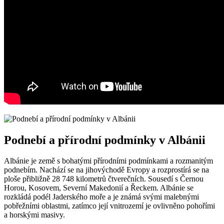
Podnebí a přírodní podmínky⁤ v Albánii
Albánie je země ‍s bohatými přírodními podmínkami ⁤a rozmanitým
podnebím. Nachází ⁢se ‍na jihovýchodě Evropy a rozprostírá se na
ploše přibližně 28 748 kilometrů​ čtverečních. ⁤Sousedí⁣ s Černou
Horou,‌ Kosovem, Severní Makedonií a Řeckem. Albánie se
rozkládá‍ podél​ Jaderského moře a​ je známá svými malebnými
pobřežními oblastmi, zatímco její vnitrozemí je ovlivněno pohořími
⁤a horskými masivy.