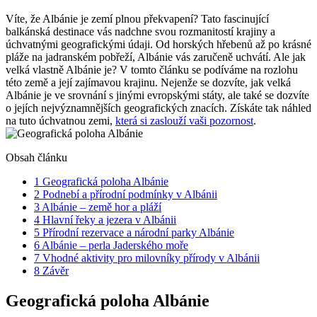
Víte, že Albánie je zemí plnou překvapení? Tato‍ fascinující
balkánská destinace ‌vás nadchne svou rozmanitostí krajiny a
úchvatnými geografickými údaji. Od horských hřebenů až po krásné
pláže na jadranském pobřeží, Albánie vás⁤ zaručeně ‍uchvátí. Ale jak
velká vlastně Albánie je? V tomto ‌článku se podíváme na‍ rozlohu
této země a její zajímavou krajinu. Nejenže se dozvíte, jak velká
Albánie⁤ je ve srovnání s jinými evropskými státy, ale ⁤také se dozvíte
o jejích‌ nejvýznamnějších geografických znacích. Získáte tak náhled
na tuto úchvatnou‌ zemi,‍
která si zaslouží vaši pozornost
.
Obsah článku
1
Geografická poloha Albánie
2
Podnebí a přírodní podmínky⁤ v Albánii
3
Albánie – země hor a pláží
4
Hlavní řeky a⁤ jezera v Albánii
5
Přírodní rezervace a národní parky⁤ Albánie
6
Albánie – perla ​Jaderského moře
7
Vhodné aktivity pro milovníky přírody v Albánii
8
Závěr
Geografická poloha Albánie