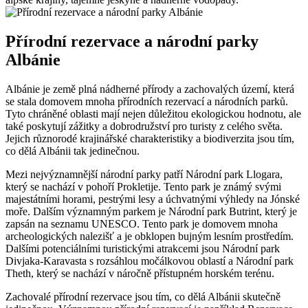
Přírodní rezervace a národní parky⁤
Albánie
Albánie je země plná nádherné ⁤přírody a zachovalých území, která
se stala domovem mnoha⁢ přírodních rezervací a národních parků.
Tyto ‍chráněné oblasti mají nejen důležitou ekologickou hodnotu, ale
také poskytují zážitky a dobrodružství pro turisty z celého světa.
Jejich různorodé krajinářské charakteristiky a biodiverzita jsou​ tím,
co dělá⁤ Albánii tak jedinečnou.
Mezi nejvýznamnější národní parky patří Národní⁤ park Llogara,
který se nachází v pohoří Prokletije. Tento ‍park je známý svými
majestátními horami, pestrými lesy a úchvatnými ‍výhledy na Jónské
moře. Dalším významným parkem je Národní park Butrint, který je
zapsán⁢ na seznamu UNESCO. Tento park je domovem mnoha ​
archeologických ⁢nalezišť ‌a je‍ obklopen bujným lesním prostředím.
Dalšími potenciálními turistickými atrakcemi jsou Národní park
Divjaka-Karavasta s rozsáhlou‌ močálkovou oblastí a Národní park⁣
Theth,⁢ který se nachází v náročně přístupném⁣ horském terénu.
Zachovalé přírodní⁤ rezervace jsou ⁢tím, co​ dělá Albánii skutečně