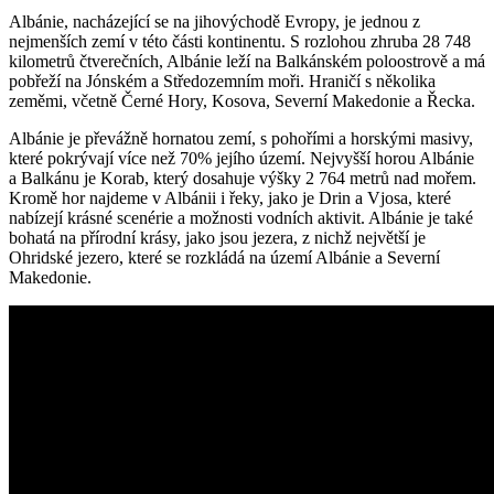
Albánie, ​nacházející se na ⁣jihovýchodě Evropy, je jednou z⁣
nejmenších zemí‌ v této části kontinentu. S rozlohou zhruba 28 748
kilometrů čtverečních, Albánie leží na Balkánském‌ poloostrově a ‍má
pobřeží na Jónském a Středozemním moři. Hraničí ⁤s několika
zeměmi, ⁣včetně Černé Hory, Kosova,​ Severní Makedonie a Řecka.
Albánie je převážně hornatou ⁢zemí,‍ s⁢ pohořími a horskými masivy,
které pokrývají více než ⁤70%‍ jejího území. Nejvyšší horou Albánie
a Balkánu⁤ je Korab, který dosahuje výšky⁤ 2 764 metrů nad mořem.
‍Kromě hor najdeme v Albánii‍ i řeky, jako ⁢je Drin a Vjosa, které
‍nabízejí krásné scenérie a možnosti vodních aktivit. Albánie ⁢je také
bohatá na přírodní krásy, jako jsou jezera,⁢ z nichž největší ‍je
Ohridské jezero, ‌které‌ se rozkládá na ​území Albánie a ‍Severní
Makedonie.