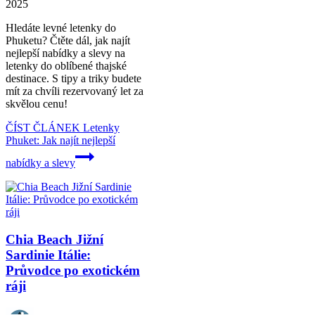
2025
Hledáte levné letenky do
Phuketu? Čtěte dál, jak najít
nejlepší nabídky a slevy na
letenky do oblíbené thajské
destinace. S tipy a triky budete
mít za chvíli rezervovaný let za
skvělou cenu!
ČÍST ČLÁNEK
Letenky
Phuket: Jak najít nejlepší
nabídky a slevy
Chia Beach Jižní
Sardinie Itálie:
Průvodce po exotickém
ráji