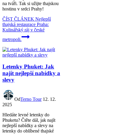
na tváři. Tak si užijte thajskou
hostinu v srdci Prahy!
ČÍST ČLÁNEK
Nejlepší
thajská restaurace Praha:
Kulinářský ráj v české
metropoli.
Letenky Phuket: Jak
najít nejlepší nabídky a
slevy
Od
Terno Tour
12. 12.
2025
Hledáte levné letenky do
Phuketu? Čtěte dál, jak najít
nejlepší nabídky a slevy na
letenky do oblíbené thajské