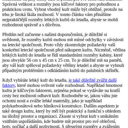
Správná velikost a rozměry jsou klíčové faktory pro pohodlnou a
praktickou cestu. Vybrat vhodný kufr může být obtížné, protože na
trhu je široká škála možností. V tomto článku vám přinášíme
nejpraktičtější rozměry lehkých kufrů do letadla, abyste se mohli
rozhodnout správně a s důvěrou.
Předtím než začneme s našimi doporučeními, je důležité si
uvědomit, že rozměry kufrů mohou mít mírné odchylky v závislosti
na letecké společnosti. Proto vždy zkontrolujte požadavky vaší
konkrétní letecké společnosti před nákupem kufru. Nicméně, většina
lehkých kufrů do letadla se řídí standardními rozměry kabiny, které
jsou obvykle 56 cm x 45 cm x 25 cm. To je důležité mít na paměti,
aby váš kufr splňoval požadavky většiny letadel a abyste se vyhnuli
případným problémům s odkládáním kufrů do palubních skříněk.
Když vybíráte lehký kufr do letadla,
je také důležité zvážit další
faktory
, které mohou ovlivnit vaše rozhodnutí. Například hmotnost
kufru je klíčovým faktorem, zejména pokud se vydáváte na kratší
cesty bez možnosti odbavit kufr. Rozhodněte se, jakou váhu jste
ochotni nosit a zvážte lehké materiály, jako je například
polykarbonátová nebo hliníková konstrukce. Dalším aspektem je
také design kufru, který by měl být praktický a funkční s ohledem
na úložný prostor a organizaci. Zkuste si vybrat kufr s unikátním
vnitřním uspořádáním, kde budete mít prostor pro své oblečení,
boty, počítač a další nezbytnosti. S přesnými rozměry a zvážením