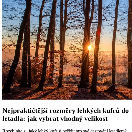
Nejpraktičtější rozměry lehkých kufrů do
letadla: jak vybrat vhodný velikost
Rozebíráte si, jaký lehký kufr si pořídit pro své cestování letadlem?