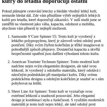
kufry do letadla doporučují ostatní
Pokud plánujete cestování letecky a hledáte vhodný lehký kufr,
nemusíte hledat dál. Zde vám přinášíme výběr nejlepších lehkých
kufrů pro letadla, které doporučují zákazníci. V naší studii jsme se
zaměřili na vlastnosti jako váha, kapacita, odolnost a mobilita,
abychom vám přinesli ty nejlepší možnosti.
Samsonite S’Cure Spinner 55: Tento kufr je vyrobený z
lehkého polypropylenu, který je zároveň velmi odolný proti
poničení. Díky svým čtyřem kolečkům je těžké imaginovat si
pohodlnější způsob přepravy. Dostatečná kapacita a skvělá
bezpečnostní opatření jsou dalšími výhodami tohoto kufra.
American Tourister Technum Spinner: Tento moderní kufr
nadchne nejen svým elegantním designem, ale také svou
lehkostí. Je vyrobený z odolného materiálu, který odolává i
náročným podmínkám při manipulaci kufru. Díky svému
praktickému designu a odolným kolečkům je snadné se s ním
pohybovat na letišti.
Sheer Line Air Spinner: Tento kufr se vyznačuje svou
extrémní lehkostí a snadností posouvání. Jeho elegantní
design je kombinací stylu a funkčnosti. S využitím moderních
materiálů je tento kufr nejen lehký, ale také odolný proti