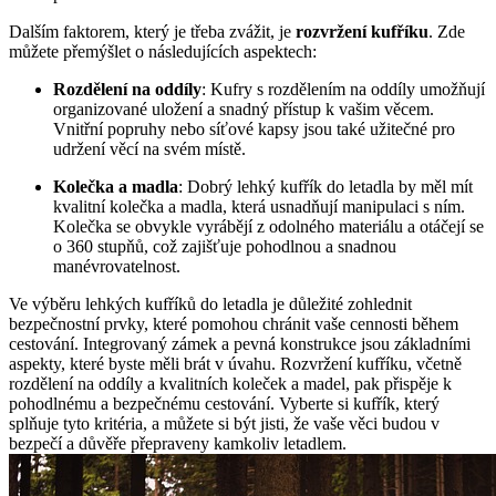
Dalším faktorem, který je třeba zvážit, je
rozvržení kufříku
. Zde
můžete přemýšlet o následujících aspektech:
Rozdělení na oddíly
: Kufry s rozdělením na oddíly umožňují
organizované uložení a snadný přístup k vašim věcem.
Vnitřní popruhy nebo síťové kapsy jsou také užitečné pro
udržení věcí na svém místě.
Kolečka a madla
: Dobrý lehký kufřík do letadla by měl mít
kvalitní kolečka a madla, která usnadňují manipulaci s ním.
Kolečka se obvykle vyrábějí z odolného materiálu a otáčejí se
o 360 stupňů, což zajišťuje pohodlnou a snadnou
manévrovatelnost.
Ve výběru lehkých kufříků do letadla je důležité zohlednit
bezpečnostní prvky, které pomohou chránit vaše cennosti během
cestování. Integrovaný zámek a pevná konstrukce jsou základními
aspekty, které byste měli brát v úvahu. Rozvržení kufříku, včetně
rozdělení na oddíly a kvalitních koleček a madel, pak přispěje k
pohodlnému a bezpečnému cestování. Vyberte si kufřík, který
splňuje tyto kritéria, a můžete si být jisti, že vaše věci budou v
bezpečí a důvěře přepraveny kamkoliv letadlem.