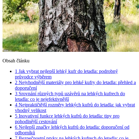
Obsah článku
1
Jak vybrat nejlepší lehký kufr do letadla: podrobný
průvodce výběrem
2
Nejvhodnější materiály pro lehké kufry do letadla: přehled a
doporučení
3
Srovnání různých typů uzávěrů na lehkých kufrech do
letadla: co je nejefektivnější
4
Nejpraktičtější rozměry lehkých kufrů do letadla: jak vybrat
vhodný velikost
5
Inovativní funkce lehkých kufrů do letadla: tipy pro
pohodlnější cestování
6
Nejlepší značky lehkých kufrů do letadla: doporučení od
odborníků
7
Bezpečnostní prvky na lehkých kufrech do letadla: co je