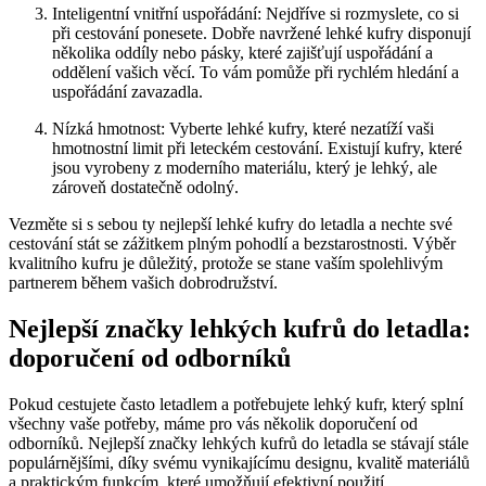
Inteligentní vnitřní uspořádání: Nejdříve si rozmyslete, co si
při cestování ponesete. Dobře navržené lehké kufry disponují
několika oddíly nebo pásky, které zajišťují uspořádání a
oddělení vašich věcí. To vám pomůže při rychlém hledání a
uspořádání zavazadla.
Nízká hmotnost: Vyberte lehké kufry, které nezatíží vaši
hmotnostní limit při leteckém cestování. Existují kufry, které
jsou vyrobeny z moderního materiálu, který je lehký, ale
zároveň dostatečně odolný.
Vezměte si s sebou ty nejlepší lehké kufry do letadla a nechte své
cestování stát se zážitkem plným pohodlí a bezstarostnosti. Výběr
kvalitního kufru je důležitý, protože se stane vaším spolehlivým
partnerem během vašich dobrodružství.
Nejlepší značky lehkých kufrů do letadla:
doporučení od odborníků
Pokud cestujete často letadlem a potřebujete lehký kufr, který splní
všechny vaše potřeby, máme pro vás několik doporučení od
odborníků. Nejlepší značky lehkých kufrů do letadla se stávají stále
populárnějšími, díky svému vynikajícímu designu, kvalitě materiálů
a praktickým funkcím, které umožňují efektivní použití.