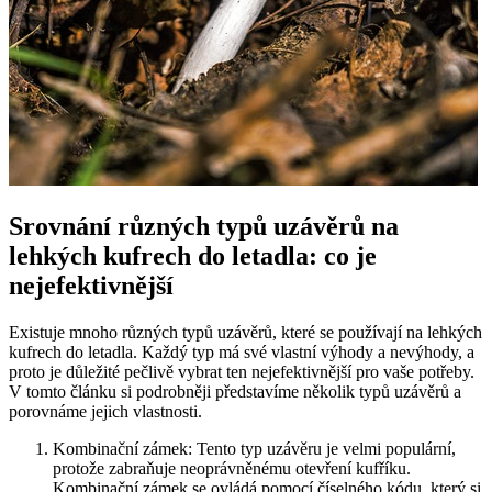
Srovnání různých typů uzávěrů na
lehkých kufrech do letadla: co je
nejefektivnější
Existuje mnoho různých typů uzávěrů, které se používají na lehkých
kufrech do letadla. Každý typ má své vlastní výhody a nevýhody, a
proto je důležité pečlivě vybrat ten nejefektivnější pro vaše potřeby.
V tomto článku si podrobněji představíme několik typů uzávěrů a
porovnáme jejich vlastnosti.
Kombinační zámek: Tento typ uzávěru je velmi populární,
protože zabraňuje neoprávněnému otevření kufříku.
Kombinační zámek se ovládá pomocí číselného kódu, který si