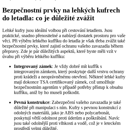
Bezpečnostní prvky na lehkých kufrech
do letadla: co je důležité zvážit
Lehké kufry jsou ideální volbou při cestování letadlem. Jsou
praktické, snadno přenositelné a nabízejí dostatek prostoru pro vaše
věci. Při výběru lehkého kufříku do letadla je však třeba zvážit také
bezpečnostní prvky, které zajistí ochranu vašeho zavazadla během
přepravy. Zde je pár důležitých aspektů, které byste měli vzít v
úvahu při výběru lehkého kufříku:
Integrovaný zámek
: Je vždy dobré mít kufřík s
integrovaným zámkem, který poskytuje další vrstvu ochrany
proti krádeži a neoprávněnému otevření. Některé lehké kufry
mají dokonce TSA certifikovaný zámek, což umožňuje
bezpečnostním agentům v případě potřeby přístup k obsahu
kufříku, aniž by ho museli poškodit.
Pevná konstrukce
: Zabezpečení vašeho zavazadla je také
důležité při manipulaci s ním. Kufry s pevnou konstrukcí z
odolných materiálů, jako je ABS nebo polycarbonát,
poskytují větší odolnost proti úderům a poškrábání. Navíc
jsou také odolnější proti vlhkosti a vodě, což je v leteckém
prostředí velmi důležité.