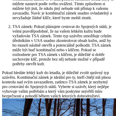
můžete nastavit podle svého uvážení. Tímto způsobem si
můžete být jisti, že nikdo jiný nebude mít přístup k vašemu
zavazadlu. Navíc je kombinační zámek snadno ovladatelný a
nevyžaduje žádné klíče, které byste mohli ztratit.
TSA zámek: Pokud plánujete cestovat do Spojených států, je
velmi pravděpodobné, že na vašem lehkém kufru bude
vyžadován TSA zámek. Tento typ uzávěru umožňuje celním
úředníkům v USA snadno zkontrolovat obsah kufru, aniž by
ho museli násilně otevřít a potenciálně poškodit. TSA zámek
může být buď kombinační nebo s klíčem. Pokud se
rozhodnete pro TSA zámek s klíčem, je důležité si dobře
uschovejte klíč, protože bez něj nebude možné v případě
potřeby otevřít kufr.
Pokud hledáte lehký kufr do letadla, je důležité zvolit správný typ
uzávěru. Kombinační zámek je ideální pro ty, kteří chtějí mít plnou
kontrolu nad svým zavazadlem, zatímco TSA zámek je nezbytný
pro cestování do Spojených států. Vyberte si uzávěr, který nejlépe
vyhovuje vašim potřebám a který vám poskytne největší míru
bezpečnosti a pohodlí během vašich letových dobrodružství.