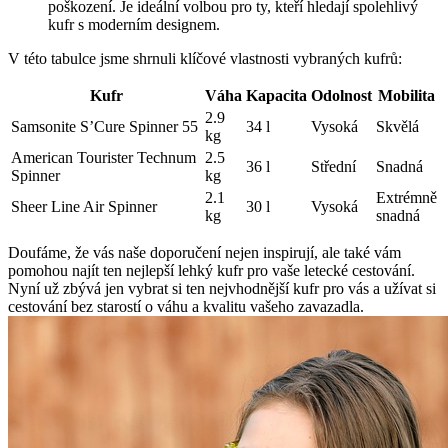
poškození. Je ideální volbou pro ty, kteří hledají spolehlivý
kufr s moderním designem.
V této tabulce jsme shrnuli klíčové vlastnosti vybraných kufrů:
Kufr
Váha
Kapacita
Odolnost
Mobilita
2.9
Samsonite S’Cure Spinner 55
34 l
Vysoká
Skvělá
kg
American Tourister Technum
2.5
36 l
Střední
Snadná
Spinner
kg
2.1
Extrémně
Sheer Line Air Spinner
30 l
Vysoká
kg
snadná
Doufáme, že vás naše doporučení nejen inspirují, ale také vám
pomohou najít ten nejlepší lehký kufr pro vaše letecké cestování.
Nyní už zbývá jen vybrat si ten nejvhodnější kufr pro vás a užívat si
cestování bez starostí o váhu a kvalitu vašeho zavazadla.