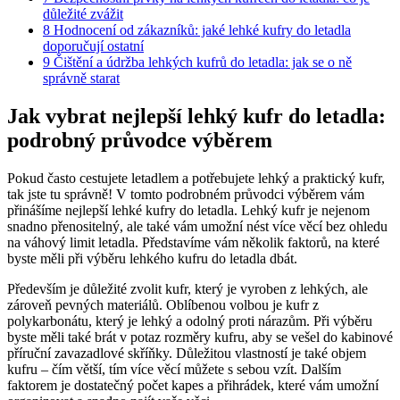
důležité zvážit
8
Hodnocení od zákazníků: jaké lehké kufry do letadla
doporučují ostatní
9
Čištění a údržba lehkých kufrů do letadla: jak se o ně
správně starat
Jak vybrat nejlepší lehký kufr do letadla:
podrobný průvodce výběrem
Pokud často cestujete letadlem a potřebujete lehký a praktický kufr,
tak jste tu správně! V tomto podrobném průvodci výběrem vám
přinášíme nejlepší lehké kufry do letadla. Lehký kufr je nejenom
snadno přenositelný, ale také vám umožní nést více věcí bez ohledu
na váhový limit letadla. Představíme vám několik faktorů, na které
byste měli při výběru lehkého kufru do letadla dbát.
Především je důležité zvolit kufr, který je vyroben z lehkých, ale
zároveň pevných materiálů. Oblíbenou volbou je kufr z
polykarbonátu, který je lehký a odolný proti nárazům. Při výběru
byste měli také brát v potaz rozměry kufru, aby se vešel do kabinové
příruční zavazadlové skříňky. Důležitou vlastností je také objem
kufru – čím větší, tím více věcí můžete s sebou vzít. Dalším
faktorem je dostatečný počet kapes a přihrádek, které vám umožní