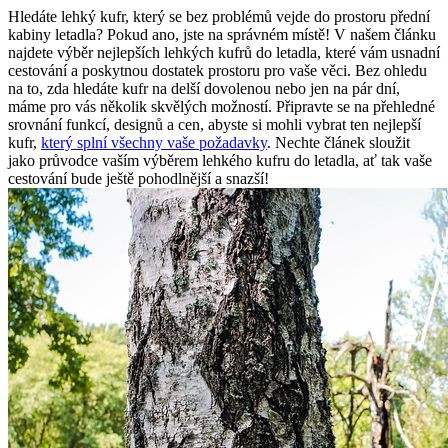
Hledáte lehký kufr, který se bez problémů vejde do prostoru přední
kabiny letadla? Pokud ano, jste na správném místě! V našem článku
najdete výběr nejlepších lehkých kufrů do letadla, které vám usnadní
cestování a poskytnou dostatek prostoru pro vaše věci. Bez ohledu
na to, zda hledáte kufr na delší dovolenou nebo jen na pár dní,
máme pro vás několik skvělých možností. Připravte se na přehledné
srovnání funkcí, designů a cen, abyste si mohli vybrat ten nejlepší
kufr,
který splní všechny vaše požadavky
. Nechte článek sloužit
jako průvodce vaším výběrem lehkého kufru do letadla, ať tak vaše
cestování bude ještě pohodlnější a snazší!