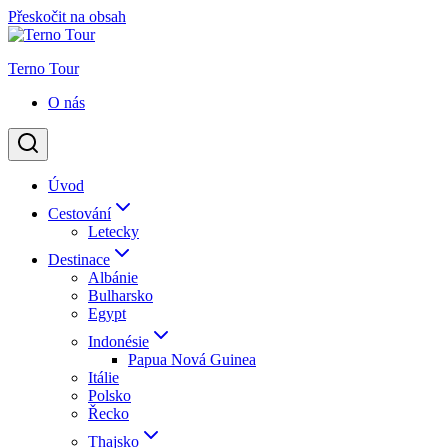
Přeskočit na obsah
Terno Tour
O nás
Úvod
Cestování
Letecky
Destinace
Albánie
Bulharsko
Egypt
Indonésie
Papua Nová Guinea
Itálie
Polsko
Řecko
Thajsko