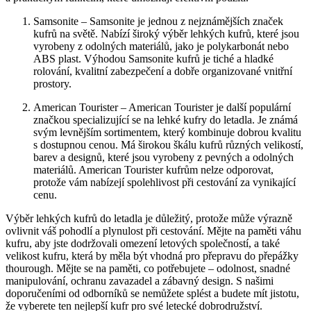
Samsonite – Samsonite je jednou z nejznámějších značek
kufrů na světě. Nabízí široký výběr lehkých kufrů, které jsou
vyrobeny z odolných materiálů, jako je polykarbonát nebo
ABS plast. Výhodou Samsonite kufrů je tiché a hladké
rolování, kvalitní zabezpečení a dobře organizované vnitřní
prostory.
American Tourister – American Tourister je další populární
značkou specializující se na lehké kufry do letadla. Je známá
svým levnějším sortimentem, který kombinuje dobrou kvalitu
s dostupnou cenou. Má širokou škálu kufrů různých velikostí,
barev a designů, které jsou vyrobeny z pevných a odolných
materiálů. American Tourister kufrům nelze odporovat,
protože vám nabízejí spolehlivost při cestování za vynikající
cenu.
Výběr lehkých kufrů do letadla je důležitý, protože může výrazně
ovlivnit váš pohodlí a plynulost při cestování. Mějte na paměti váhu
kufru, aby jste dodržovali omezení letových společností, a také
velikost kufru, která by měla být vhodná pro přepravu do přepážky
thourough. Mějte se na paměti, co potřebujete – odolnost, snadné
manipulování, ochranu zavazadel a zábavný design. S našimi
doporučeními od odborníků se nemůžete splést a budete mít jistotu,
že vyberete ten nejlepší kufr pro své letecké dobrodružství.