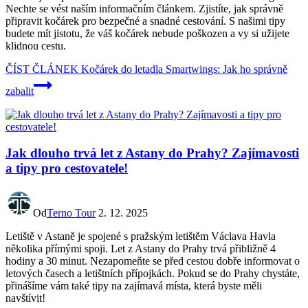
Nechte se vést naším informačním článkem. Zjistíte, jak správně
připravit kočárek pro bezpečné a snadné cestování. S našimi tipy
budete mít jistotu, že váš kočárek nebude poškozen a vy si užijete
klidnou cestu.
ČÍST ČLÁNEK
Kočárek do letadla Smartwings: Jak ho správně
zabalit
Jak dlouho trvá let z Astany do Prahy? Zajímavosti
a tipy pro cestovatele!
Od
Terno Tour
2. 12. 2025
Letiště v Astaně je spojené s pražským letištěm Václava Havla
několika přímými spoji. Let z Astany do Prahy trvá přibližně 4
hodiny a 30 minut. Nezapomeňte se před cestou dobře informovat o
letových časech a letištních přípojkách. Pokud se do Prahy chystáte,
přinášíme vám také tipy na zajímavá místa, která byste měli
navštívit!