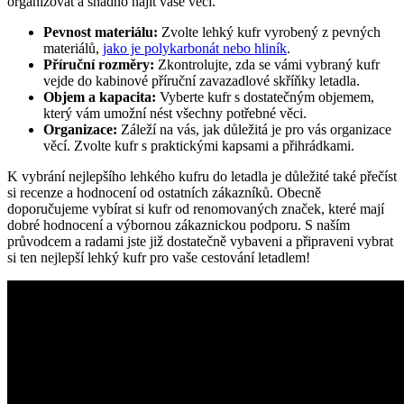
organizovat a snadno najít vaše věci.
Pevnost materiálu:
Zvolte lehký kufr vyrobený z pevných
materiálů,
jako je polykarbonát nebo hliník
.
Příruční rozměry:
Zkontrolujte, zda se vámi vybraný kufr
vejde do kabinové příruční zavazadlové skříňky letadla.
Objem a kapacita:
Vyberte kufr s dostatečným objemem,
který vám umožní nést všechny potřebné věci.
Organizace:
Záleží na vás, jak důležitá je pro vás organizace
věcí. Zvolte kufr s praktickými kapsami a přihrádkami.
K vybrání nejlepšího lehkého kufru do letadla je důležité také přečíst
si recenze a hodnocení od ostatních zákazníků. Obecně
doporučujeme vybírat si kufr od renomovaných značek, které mají
dobré hodnocení a výbornou zákaznickou podporu. S naším
průvodcem a radami jste již dostatečně vybaveni a připraveni vybrat
si ten nejlepší lehký kufr pro vaše cestování letadlem!