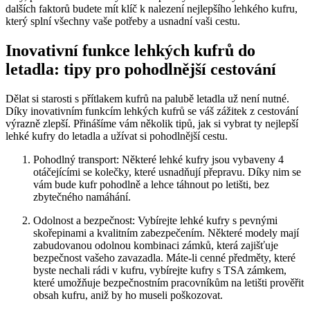
dalších faktorů budete mít klíč k nalezení nejlepšího lehkého kufru,
který splní všechny vaše potřeby a usnadní vaši cestu.
Inovativní funkce lehkých kufrů do
letadla: tipy pro pohodlnější cestování
Dělat si starosti s přítlakem kufrů na palubě letadla už není nutné.
Díky inovativním funkcím lehkých kufrů se váš zážitek z cestování
výrazně zlepší. Přinášíme vám několik tipů, jak si vybrat ty nejlepší
lehké kufry do letadla a užívat si pohodlnější cestu.
Pohodlný transport: Některé lehké kufry jsou vybaveny 4
otáčejícími se kolečky, které usnadňují přepravu. Díky nim se
vám bude kufr pohodlně a lehce táhnout po letišti, bez
zbytečného namáhání.
Odolnost a bezpečnost: Vybírejte lehké kufry s pevnými
skořepinami a kvalitním zabezpečením. Některé modely mají
zabudovanou odolnou kombinaci zámků, která zajišťuje
bezpečnost vašeho zavazadla. Máte-li cenné předměty, které
byste nechali rádi v kufru, vybírejte kufry s TSA zámkem,
které umožňuje bezpečnostním pracovníkům na letišti prověřit
obsah kufru, aniž by ho museli poškozovat.