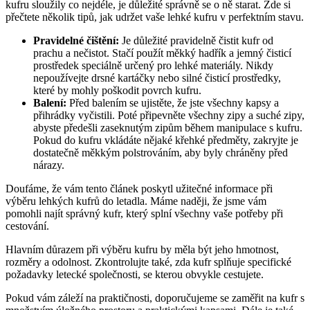
kufru sloužily co nejdéle, je důležité správně se o ně starat. Zde si
přečtete několik tipů, jak udržet vaše lehké kufru v perfektním stavu.
Pravidelné čištění:
Je důležité pravidelně čistit kufr od
prachu a nečistot. Stačí použít měkký hadřík a jemný čisticí
prostředek speciálně určený pro lehké materiály. Nikdy
nepoužívejte drsné kartáčky nebo silné čisticí prostředky,
které by mohly poškodit povrch kufru.
Balení:
Před balením se ujistěte, že jste všechny kapsy a
přihrádky vyčistili. Poté připevněte všechny zipy a suché zipy,
abyste předešli zaseknutým zipům během manipulace s kufru.
Pokud do kufru vkládáte nějaké křehké předměty, zakryjte je
dostatečně měkkým polstrováním, aby byly chráněny před
nárazy.
Doufáme, že vám tento článek poskytl užitečné informace při
výběru lehkých kufrů do letadla. Máme naději, že jsme vám
pomohli najít správný kufr, který splní všechny vaše potřeby při
cestování.
Hlavním důrazem při výběru kufru by měla být jeho hmotnost,
rozměry a odolnost. Zkontrolujte také, zda kufr splňuje specifické
požadavky letecké společnosti, se kterou obvykle cestujete.
Pokud vám záleží na praktičnosti, doporučujeme se zaměřit na kufr s