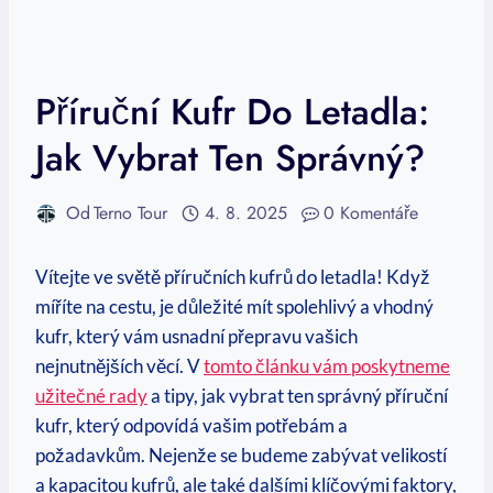
Příruční Kufr Do Letadla:
Jak Vybrat Ten Správný?
Od
Terno Tour
4. 8. 2025
0 Komentáře
Vítejte ve světě příručních kufrů do letadla! Když
míříte na‍ cestu, je důležité⁤ mít spolehlivý a vhodný
kufr, který vám usnadní přepravu vašich
nejnutnějších ​věcí. V
tomto článku⁢ vám ⁢poskytneme
užitečné rady
a⁤ tipy, jak vybrat ten správný příruční⁣
kufr, který⁣ odpovídá ⁤vašim potřebám a
požadavkům. Nejenže se budeme zabývat ⁣velikostí
‌a kapacitou kufrů, ⁢ale ‍také dalšími klíčovými faktory,