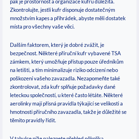
‌pak je prostornost a organizace kufru důležitá.
Zkontrolujte, jestli kufr disponuje⁤ dostatečným
množstvím kapes a přihrádek, ⁢abyste měli⁢ dostatek⁣
místa​ pro⁣ všechny⁢ vaše věci.
Dalším faktorem, ⁤který je dobré ​zvážit, je
bezpečnost. Některé příruční kufr vybavené TSA
⁣zámkem, který ⁤umožňuje přístup pouze úředníkům
⁤na letišti, a tím minimalizuje riziko odcizení nebo
poškození vašeho ⁣zavazadla. Nezapomeňte také⁢
zkontrolovat, zda ⁤kufr splňuje požadavky dané
leteckou⁣ společností, u které často létáte. Některé
aerolinky mají⁤ přísná pravidla týkající se⁣ velikosti a
hmotnosti příručního zavazadla, takže je důležité‍ se
⁢těmito pravidly ‌řídit.
V tabulce níže naleznete přehled několika