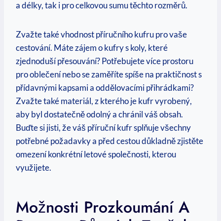
⁤a délky, tak i⁢ pro celkovou sumu ​těchto ⁣rozměrů. ⁣ ​ ​ ⁢ ⁢ ⁣
Zvažte⁢ také vhodnost ‍příručního kufru pro⁣ vaše
cestování. ⁣Máte zájem ‌o kufry ⁣s koly, které
zjednoduší přesouvání? Potřebujete více prostoru
pro oblečení nebo se zaměříte spíše na praktičnost s
přídavnými kapsami a oddělovacími přihrádkami?
Zvažte také materiál, z kterého je kufr vyrobený,
aby byl dostatečně‌ odolný a ⁤chránil ⁢váš obsah.⁢
Buďte si jisti, že váš příruční‍ kufr splňuje všechny
potřebné požadavky a před cestou důkladně zjistěte
omezení konkrétní letové společnosti, ​kterou
využijete.
Možnosti Prozkoumání⁢ A