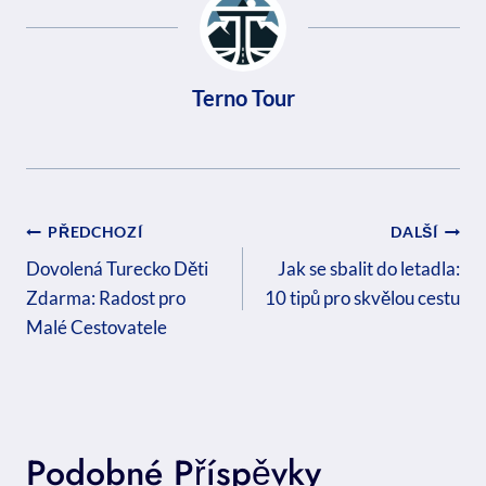
Terno Tour
Navigace
PŘEDCHOZÍ
DALŠÍ
Pro
Dovolená Turecko Děti
Jak se sbalit do letadla:
Zdarma: Radost pro
10 tipů pro skvělou cestu
Příspěvek
Malé Cestovatele
Podobné Příspěvky