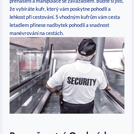
přenášení a manipulace se zavazadlem. Buďte si jisti,
že vybíráte kufr,​ který vám poskytne pohodlí a
lehkost při cestování. S ⁣vhodným‌ kufrům vám cesta
letadlem přinese nadbytek pohodlí ​a snadnost
manévrování na ⁣cestách.