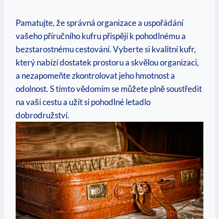
Pamatujte,⁤ že správná organizace a uspořádání
‌vašeho příručního kufru přispějí k pohodlnému a
⁣bezstarostnému cestování. Vyberte si ⁢kvalitní kufr,
‍který‌ nabízí‌ dostatek prostoru a skvělou organizaci,
a nezapomeňte⁢ zkontrolovat jeho hmotnost a
odolnost. S ⁢tímto vědomím se ⁣můžete plně ‌soustředit
na vaši cestu⁢ a ‌užít si pohodlné letadlo
⁢dobrodružství.