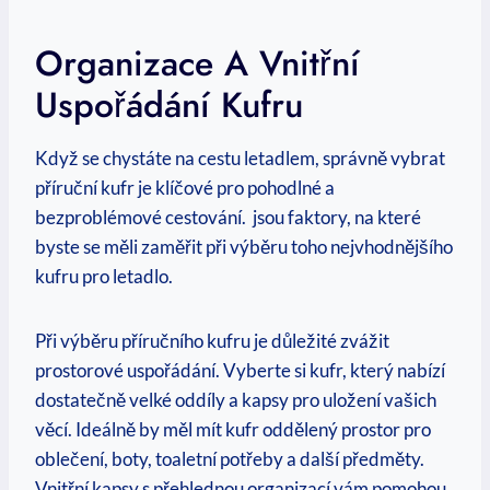
Organizace A Vnitřní
Uspořádání Kufru
Když se chystáte na cestu letadlem, správně⁣ vybrat
⁢příruční kufr je klíčové pro ‍pohodlné‍ a
‍bezproblémové ‌cestování. ⁣ jsou faktory, na které
byste se měli ‌zaměřit při výběru⁢ toho nejvhodnějšího
kufru pro letadlo.
Při výběru⁣ příručního‌ kufru je důležité zvážit
prostorové uspořádání. Vyberte si kufr, který nabízí
dostatečně velké oddíly⁤ a kapsy pro ‌uložení vašich
‍věcí. Ideálně⁢ by měl⁢ mít kufr oddělený prostor pro
oblečení, boty, toaletní potřeby a další ​předměty.
Vnitřní kapsy s přehlednou organizací vám pomohou