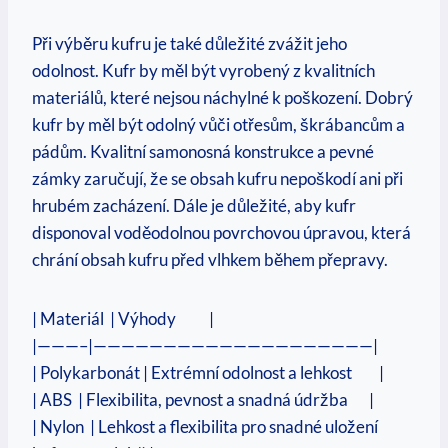
Při výběru kufru​ je také ‍důležité⁣ zvážit jeho
odolnost. Kufr by měl být vyrobený z kvalitních
materiálů, které nejsou náchylné k poškození.‌ Dobrý
kufr by měl být odolný vůči otřesům, škrábancům a
pádům. Kvalitní samonosná⁣ konstrukce‌ a pevné
zámky zaručují, že se obsah kufru⁣ nepoškodí ani při
hrubém zacházení. Dále ⁢je důležité, aby ​kufr
disponoval voděodolnou povrchovou úpravou, která
chrání obsah kufru před ⁤vlhkem během⁣ přepravy.
| ‌Materiál ​ | Výhody ⁢ ⁤ ‌ ⁢⁢ ⁣ ​ ⁤ ‌ ⁣ ⁤ |
|———–|————————————————————|
| ‍Polykarbonát​ | ‌Extrémní ⁢odolnost‍ a lehkost ‍ ⁤ ⁤ ‌ ‌ ‍ ‌ ‌ |
| ABS ⁣ | Flexibilita, pevnost‌ a snadná údržba ⁢ ⁢ ​ ‌ ⁢ ⁤ |
| Nylon ⁤ | Lehkost a ⁤flexibilita pro snadné uložení