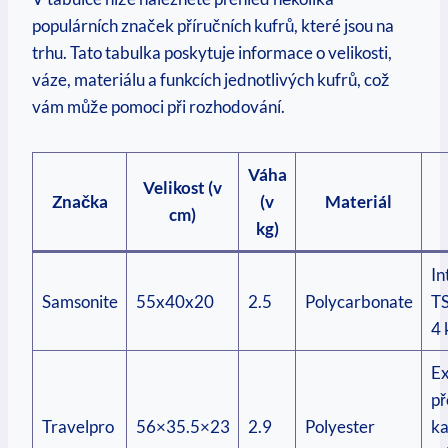
populárních značek příručních kufrů, které jsou na⁢
trhu.⁣ Tato tabulka poskytuje informace o ​velikosti,
váze, materiálu ⁣a funkcích jednotlivých kufrů, což
vám může pomoci při ⁣rozhodování.
Váha
Velikost (v
Značka
(v
Materiál
cm)
kg)
In
Samsonite
55x40x20
2.5
Polycarbonate
TS
4 
Ex
př
Travelpro
56×35.5×23
2.9
Polyester
ka