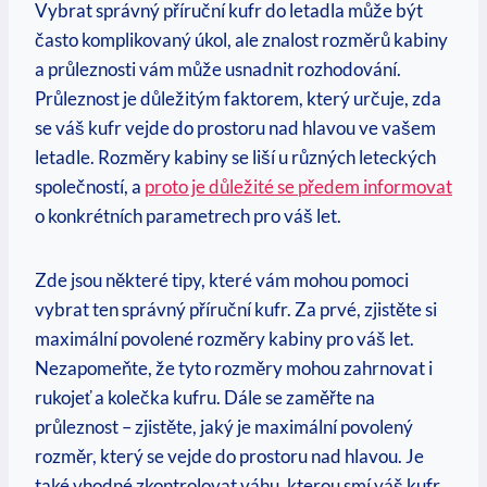
Vybrat správný příruční kufr do letadla může být
často ⁢komplikovaný úkol, ale znalost rozměrů kabiny
a ‌průleznosti vám může usnadnit ‍rozhodování.
Průleznost je důležitým faktorem,⁣ který určuje, ‍zda
se váš ⁤kufr vejde do prostoru nad ⁣hlavou ve vašem
letadle. Rozměry kabiny se ⁣liší u různých leteckých
společností, a
proto je důležité⁣ se předem informovat
o konkrétních parametrech pro⁣ váš let.
Zde ⁢jsou některé tipy,‌ které vám mohou pomoci
vybrat ten správný ‍příruční kufr. Za ⁢prvé, zjistěte si
maximální povolené rozměry ​kabiny ‍pro váš let.⁢
Nezapomeňte,⁤ že tyto ​rozměry mohou zahrnovat i
rukojeť a kolečka kufru. Dále⁢ se zaměřte na​
průleznost – zjistěte, jaký je maximální povolený
rozměr, který se vejde do prostoru nad ⁤hlavou. Je
‍také vhodné‍ zkontrolovat váhu, kterou smí⁢ váš kufr