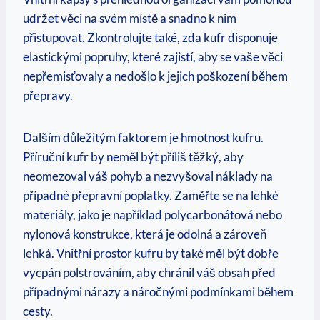
udržet věci na svém místě a snadno k nim
přistupovat. Zkontrolujte také, ⁤zda kufr ⁢disponuje
elastickými⁣ popruhy, které‍ zajistí, aby ​se‍ vaše věci
nepřemisťovaly a nedošlo k jejich‍ poškození během
přepravy.
Dalším⁢ důležitým faktorem je hmotnost kufru.
Příruční kufr by neměl být příliš těžký, ⁢aby
‌neomezoval váš pohyb a nezvyšoval náklady na
případné přepravní poplatky. Zaměřte se na lehké
materiály, ⁢jako je například‌ polycarbonátová nebo​
nylonová konstrukce, která je⁤ odolná a zároveň
lehká. Vnitřní ⁤prostor kufru by také měl ​být dobře
vycpán‍ polstrováním, aby chránil váš obsah před
případnými nárazy a náročnými‌ podmínkami během
cesty.