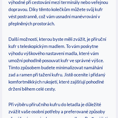
výhodné při cestování mezi terminály nebo veřejnou​
dopravou. Díky těmto kolečkům můžete svůj kufr
vést postranně, což vám usnadní manévrování v
přeplněných prostorách.
Další možností, kterou byste měli zvážit, je příruční
kufr s teleskopickým madlem. To vám poskytne
výhodu ⁢výškového nastavení madla, které ‌vám
umožní pohodlně posouvat​ kufr ve správné výšce.
Tímto způsobem budete minimalizovat namáhání
zad a ramen při tažení kufru. ⁢Jistě oceníte i přidaný⁤
komfortměkkých rukojetí, ‌které zajišťují pohodlné
‌držení během celé cesty.
Při ​výběru příručního kufru do letadla je důležité
zvážit⁤ vaše⁣ osobní potřeby a⁣ preferované ⁢způsoby