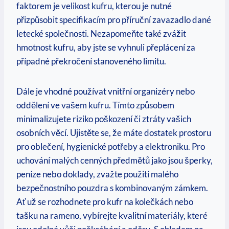
faktorem je velikost kufru, kterou je nutné
přizpůsobit specifikacím pro příruční zavazadlo dané
letecké společnosti. Nezapomeňte také zvážit
⁣hmotnost kufru, aby jste se vyhnuli přeplácení za
⁤případné překročení stanoveného limitu.
Dále je vhodné používat vnitřní organizéry nebo
oddělení ve vašem kufru. Tímto způsobem
minimalizujete riziko poškození ‌či ztráty vašich
osobních věcí. Ujistěte se, že ⁤máte ⁤dostatek⁣ prostoru
pro oblečení, hygienické potřeby a elektroniku. Pro
uchování⁤ malých cenných předmětů jako jsou šperky,
peníze nebo doklady, zvažte použití ⁤malého
bezpečnostního pouzdra⁢ s kombinovaným zámkem.
Ať už se rozhodnete pro kufr na kolečkách ‍nebo⁣
tašku ⁤na rameno, ⁣vybírejte ‍kvalitní materiály, které