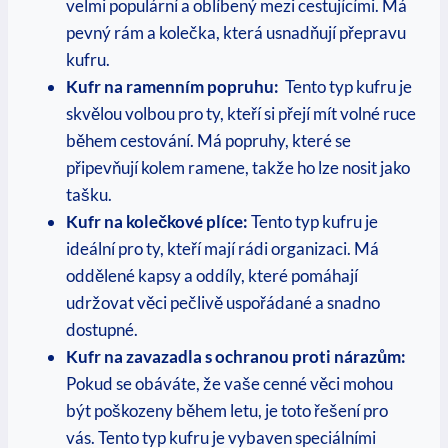
velmi populární a oblíbený mezi cestujícími. Má
pevný rám a kolečka, která usnadňují přepravu
kufru.
Kufr na ramenním popruhu:
​ Tento typ ‌kufru je
skvělou​ volbou pro ty, kteří si přejí mít volné ruce
během cestování. Má popruhy, které se
‌připevňují kolem ramene, takže ho lze nosit jako
tašku.
Kufr na kolečkové plíce:
Tento typ​ kufru je
⁣ideální pro ty, kteří mají‌ rádi organizaci. Má‌
oddělené kapsy a oddíly, které pomáhají
udržovat⁣ věci pečlivě uspořádané ​a snadno
dostupné.
Kufr na zavazadla s ochranou proti nárazům:
Pokud se obáváte, že vaše cenné věci ‍mohou
být poškozeny ‌během letu, ⁢je toto řešení pro
‌vás. Tento typ ‌kufru je vybaven speciálními