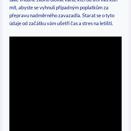
mít, abyste se vyhnuli případným poplatkům za
přepravu nadměrného‍ zavazadla. ‌Starat se o tyto
údaje od začátku vám ušetří čas a⁢ stres ‌na letišti.