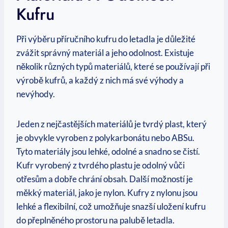
Kufru
Při výběru příručního kufru do letadla je důležité⁣
zvážit ‌správný materiál a jeho‌ odolnost. Existuje
několik různých typů materiálů,​ které se používají při
výrobě kufrů, a každý z nich má své výhody a‌
nevýhody.
Jeden z nejčastějších materiálů je tvrdý plast, který
je obvykle vyroben z polykarbonátu nebo ABSu.
Tyto materiály jsou lehké, odolné ⁢a snadno se čistí.‌
Kufr vyrobený z tvrdého⁤ plastu je odolný vůči⁣
otřesům a dobře chrání obsah. Další možností ‍je
měkký materiál, jako je ​nylon. Kufry z nylonu jsou
lehké a flexibilní, což umožňuje snazší uložení kufru
do přeplněného prostoru na palubě letadla.