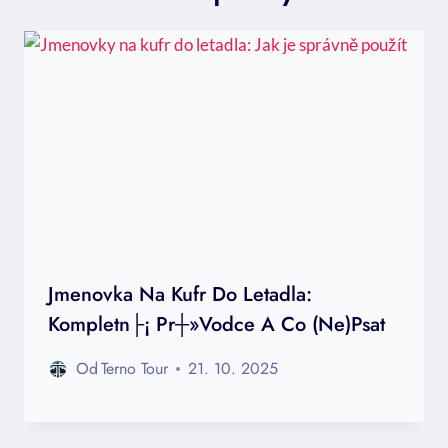
Jmenovka Na Kufr Do Letadla:
Kompletn├¡ Pr┼»vodce A Co (ne)psat
Od
Terno Tour
21. 10. 2025