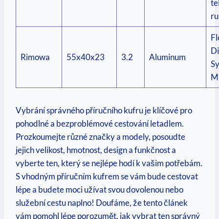
te
ru
Fl
Di
Rimowa
55x40x23
3.2
Aluminum
Sy
Mu
Vybrání správného příručního kufru‍ je klíčové pro
pohodlné ‌a bezproblémové cestování letadlem.
Prozkoumejte různé​ značky a‍ modely, posoudte
jejich velikost, ‌hmotnost, design ⁢a‌ funkčnost a​
vyberte ten, který se nejlépe hodí k vašim potřebám.
S vhodným příručním⁤ kufrem se‍ vám bude cestovat
‌lépe a budete moci užívat svou ​dovolenou nebo
služební cestu naplno! ‍Doufáme, ⁣že tento článek
vám‍ pomohl lépe porozumět, jak vybrat ten správný