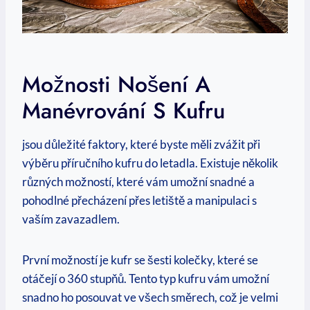
Možnosti Nošení A⁣
Manévrování S Kufru
⁤jsou důležité⁣ faktory, které byste měli zvážit při
výběru příručního kufru do letadla. Existuje několik
různých možností, které ⁤vám umožní snadné a
pohodlné přecházení přes letiště a manipulaci s
vaším zavazadlem.⁤
První⁣ možností je⁤ kufr se šesti kolečky, které se
otáčejí o 360 stupňů. Tento typ ⁤kufru⁤ vám umožní
snadno ho posouvat ‌ve všech směrech, což je velmi⁣