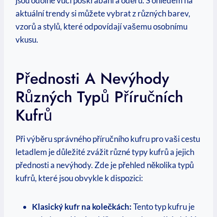
jsou​ odolné vůči poškrábání a​ oděru. S ohledem na
aktuální trendy ⁢si můžete vybrat z ‍různých barev,
vzorů a stylů, které​ odpovídají vašemu osobnímu
vkusu.
Přednosti ⁤a Nevýhody
Různých Typů⁢ Příručních
Kufrů
Při​ výběru správného příručního​ kufru pro ‌vaši cestu
letadlem je důležité zvážit různé ‍typy kufrů a jejich ​
přednosti a nevýhody. Zde je přehled několika ⁢typů
kufrů, které jsou obvykle k dispozici:
Klasický kufr na​ kolečkách:
Tento typ kufru je