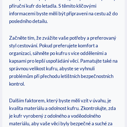
příruční kufr do⁤ letadla.⁢ S těmito⁢ klíčovými
informacemi byste měli být‍ připraveni na cestu až do
posledního detailu.
Začněte⁤ tím, že zvážíte ‌vaše potřeby a preferovaný
styl cestování.⁤ Pokud preferujete komfort a
organizaci,⁣ sáhněte po kufru s⁣ více odděleními a
kapsami pro ⁤lepší uspořádání věcí. Pamatujte také na
správnou velikost kufru, abyste se vyhnuli
problémům při přechodu letištních ⁢bezpečnostních
kontrol.
Dalším faktorem, který byste měli vzít v úvahu, je
kvalita materiálu a odolnost ‍kufru.⁤ Zkontrolujte, zda
je⁤ kufr vyrobený z odolného a voděodolného
materiálu, aby vaše věci ⁣byly bezpečné a⁣ suché za