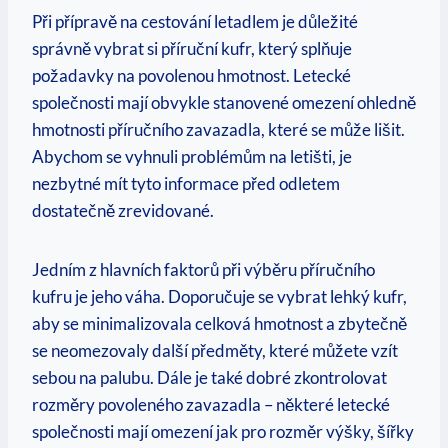
Při přípravě‍ na cestování ⁣letadlem je důležité
správně vybrat⁣ si příruční kufr, který​ splňuje⁣
požadavky na povolenou hmotnost. Letecké
společnosti ‌mají obvykle stanovené omezení ⁤ohledně
hmotnosti příručního zavazadla, které se může lišit.
Abychom se vyhnuli problémům na letišti, ‌je
nezbytné mít tyto ‌informace před‌ odletem
dostatečně zrevidované.
Jedním z hlavních faktorů při⁤ výběru příručního
kufru je jeho váha. Doporučuje se vybrat lehký kufr,
aby se minimalizovala celková hmotnost a zbytečně
se neomezovaly ⁣další předměty, které můžete vzít
sebou‍ na palubu. Dále je také dobré zkontrolovat
⁣rozměry povoleného zavazadla –⁢ některé letecké
společnosti‍ mají omezení jak pro ‍rozměr výšky, šířky