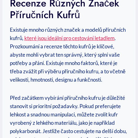
‍recenze Různých Značek
Příručních Kufrů
Existuje ⁢mnoho různých⁢ značek a modelů příručních
kufrů,
které jsou ideální⁢ pro cestování letadlem
.
‌Prozkoumání​ a recenze těchto kufrů je⁤ klíčové,
⁤abyste ‍mohli vybrat ten správný, ⁤který‌ splní ‍vaše
potřeby a přání.⁣ Existuje mnoho faktorů, ⁢které ‍je
třeba zvážit při výběru příručního ⁣kufru, a to⁣ včetně
velikosti, hmotnosti, ‍designu a funkčnosti.
Před⁣ začátkem vybírání příručního kufru je ​důležité
stanovit si prioritní ⁢požadavky. Pokud ⁢preferujete
lehkost ‍a snadnou ‌manipulaci,‍ můžete zvolit kufr
vyrobený z lehkého materiálu,‍ jako je například
polykarbonát. Jestliže často cestujete na delší dobu,