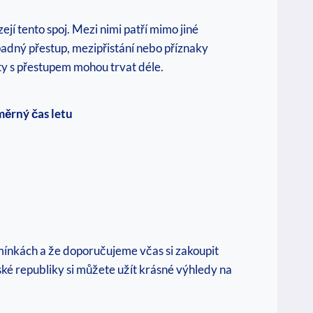
zejí tento spoj. Mezi nimi patří mimo jiné
řípadný přestup, mezipřistání nebo příznaky
ty s přestupem mohou trvat déle.
ěrný čas letu
dmínkách a že doporučujeme včas si zakoupit
eské republiky si můžete užít krásné výhledy na