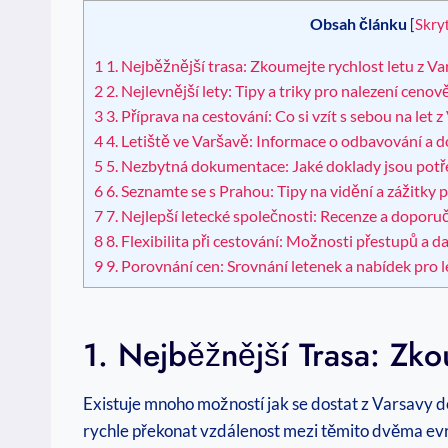
Obsah článku
[
Skry
1
1. Nejběžnější trasa: Zkoumejte rychlost letu z V
2
2. Nejlevnější lety: Tipy a triky pro nalezení ceno
3
3. Příprava na cestování: Co si vzít s sebou na let 
4
4. Letiště ve Varšavě: Informace o odbavování a do
5
5. Nezbytná dokumentace: Jaké doklady jsou potře
6
6. Seznamte se s Prahou: Tipy na vidění a zážitky p
7
7. Nejlepší letecké společnosti: Recenze a doporu
8
8. Flexibilita při cestování: Možnosti přestupů a d
9
9. Porovnání cen: Srovnání letenek a nabídek pro l
1. Nejběžnější Trasa: Zko
Existuje mnoho možností jak se dostat z Varsavy do
rychle překonat vzdálenost mezi těmito dvěma ev