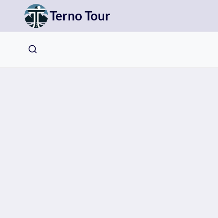
Přeskočit
Terno Tour
na
obsah