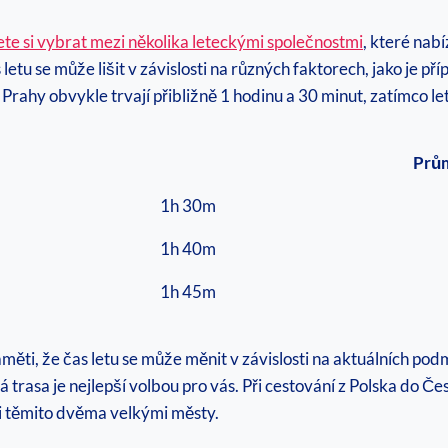
te si vybrat mezi několika leteckými společnostmi
, které nabí
 letu se může lišit v závislosti na různých faktorech, jako je p
Prahy obvykle trvají přibližně 1 hodinu a 30 minut, zatímco le
Prům
1h 30m
1h 40m
1h 45m
aměti, že čas letu se může měnit v závislosti na aktuálních po
á trasa je nejlepší volbou pro vás. Při cestování z Polska do Č
i těmito dvěma velkými městy.