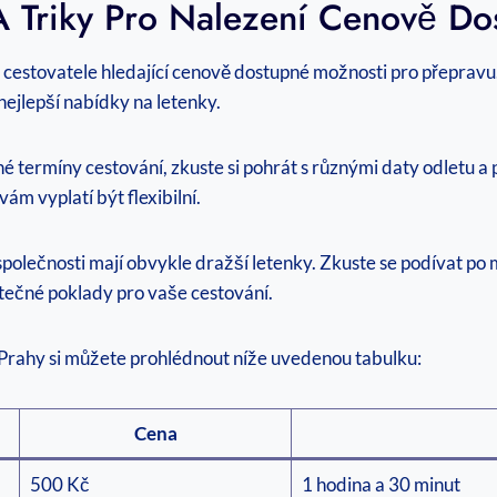
 A Triky Pro Nalezení Cenově D
ro cestovatele hledající cenově dostupné možnosti pro přeprav
 nejlepší nabídky na letenky.
termíny cestování, zkuste si pohrát s různými daty odletu a p
vám vyplatí být flexibilní.
společnosti mají obvykle dražší letenky. Zkuste se podívat p
kutečné poklady pro vaše cestování.
o Prahy si můžete prohlédnout níže uvedenou tabulku:
Cena
500 Kč
1 hodina a 30 minut