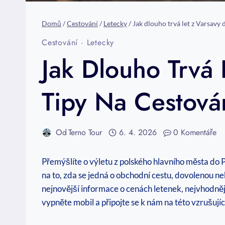
Domů
/
Cestování
/
Letecky
/
Jak dlouho trvá let z Varsavy 
Cestování
·
Letecky
Jak Dlouho Trvá
Tipy Na Cestová
Od
Terno Tour
6. 4. 2026
0 Komentáře
Přemýšlíte o výletu z polského hlavního města do P
na to, zda se jedná o obchodní cestu, dovolenou ne
nejnovější informace o cenách letenek, nejvhodnějš
vypněte mobil a připojte se k nám na této vzrušujíc