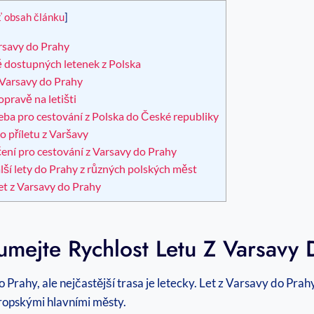
ť obsah článku
]
arsavy do Prahy
vě dostupných letenek z Polska
z Varsavy do Prahy
pravě na letišti
ba pro cestování z Polska do České republiky
o příletu z Varšavy
čení pro cestování z Varsavy do Prahy
alší lety do Prahy z různých polských měst
et z Varsavy do Prahy
umejte Rychlost Letu Z Varsavy 
 Prahy, ale nejčastější trasa je letecky. Let z Varsavy do Pra
ropskými hlavními městy.