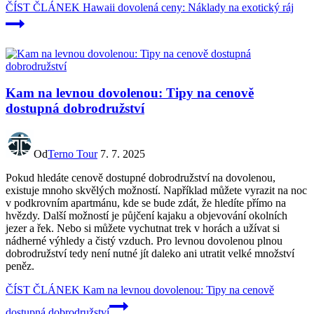
ČÍST ČLÁNEK
Hawaii dovolená ceny: Náklady na exotický ráj
Kam na levnou dovolenou: Tipy na cenově
dostupná dobrodružství
Od
Terno Tour
7. 7. 2025
Pokud hledáte cenově dostupné dobrodružství na dovolenou,
existuje mnoho skvělých možností. Například můžete vyrazit na noc
v podkrovním apartmánu, kde se bude zdát, že hledíte přímo na
hvězdy. Další možností je půjčení kajaku a objevování okolních
jezer a řek. Nebo si můžete vychutnat trek v horách a užívat si
nádherné výhledy a čistý vzduch. Pro levnou dovolenou plnou
dobrodružství tedy není nutné jít daleko ani utratit velké množství
peněz.
ČÍST ČLÁNEK
Kam na levnou dovolenou: Tipy na cenově
dostupná dobrodružství