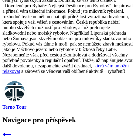
cenných rybářských zážitků. Doufám, že vás ⁣tento článek o
"Dovolené pro Rybáře: Nejlepší‌ Destinace pro Rybolov" ​ inspiroval
a přinesl⁤ vám užitečné informace. Pokud jste milovník rybaření,‌
rozhodně byste neměli⁣ nechat ujít ‌příležitost vyrazit na⁤ dovolenou,
která spojuje vaši vášeň s cestováním. Česká republika nabízí
⁢mnoho skvělých možností pro rybolov,‌ ať už preferujete
sladkovodní ‍nebo mořský rybolov. Například⁣ Lipenská přehrada
nebo⁤ Šumava jsou skvělými oblastmi pro milovníky​ sladkovodního
rybolovu. Pokud ​vás⁣ táhne k moři, pak se nemůžete zbavit možností
jako je Máchovo jezero nebo rybolov v⁤ blízkosti řeky Labe.
Nezapomeňte však ⁢před cestou⁤ zkontrolovat a dodržovat všechny
potřebné povolenky a regulační opatření. Takže, až​ naplánujete svou
⁤další dovolenou, nezapomeňte zvážit destinaci, ⁤
která vám umožní
relaxovat
a zároveň se věnovat vaší ⁣oblíbené aktivitě – rybaření! ⁣
Terno Tour
Navigace pro příspěvek