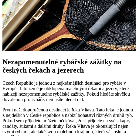
Nezapomenutelné⁣ rybářské⁤ zážitky na
českých řekách a jezerech
Czech Republic je jednou z nejkrásnějších destinací ‌pro‍ rybáře v
Evropě. Tato země je ⁤obklopena malebnými řekami a jezery, které
‍nabízejí nezapomenutelné rybářské zážitky. Pokud hledáte skvělou⁤
dovolenou pro rybáře, nemusíte hledat dál.
První naší⁢ doporučenou ⁤destinací je řeka Vltava. Tato řeka je jednou
z nejdelších v České republice a nabízí bohatství různých druhů ryb.
Pokud sem přijedete, můžete očekávat,​ že si ​přijdete na své s kapry,
candáty, štikami a dalšími druhy. Řeka Vltava je okouzlující nejen
‌svými rybami, ale také svou malebnou krajinou, která vás oslní‌ a