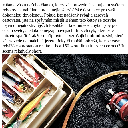
Vítáme vás u našeho článku, který vás provede fascinujícím světem
rybolovu a nabídne tipy na nejlepší rybářské ‌destinace pro vaši
dokonalou ‍dovolenou. Pokud jste nadšený rybář a zároveň⁢
cestovatel, jste na správném místě! Během této četby se dozvíte
nejen o nejatraktivnějších ⁣lokalitách, kde ⁤můžete chytat ryby po
celém světě, ale také o nejzajímavějších druzích ryb, ⁢které zde ​
můžete ‌spatřit. Takže se připravte na vzrušující dobrodružství, které
vás zavede na malebná jezera, řeky či ⁤mořští ⁢pobřeží, kde se vaše
rybářské sny stanou realitou. Is a 150 word limit in czech correct? It
seems relatively short.