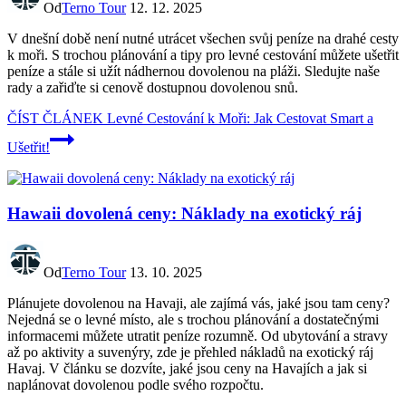
Od
Terno Tour
12. 12. 2025
V dnešní době není nutné utrácet všechen svůj peníze na drahé cesty
k moři. S trochou plánování a tipy pro levné cestování můžete ušetřit
peníze a stále si užít nádhernou dovolenou na pláži. Sledujte naše
rady a zařiďte si cenově dostupnou dovolenou snů.
ČÍST ČLÁNEK
Levné Cestování k Moři: Jak Cestovat Smart a
Ušetřit!
Hawaii dovolená ceny: Náklady na exotický ráj
Od
Terno Tour
13. 10. 2025
Plánujete dovolenou na Havaji, ale zajímá vás, jaké jsou tam ceny?
Nejedná se o levné místo, ale s trochou plánování a dostatečnými
informacemi můžete utratit peníze rozumně. Od ubytování a stravy
až po aktivity a suvenýry, zde je přehled nákladů na exotický ráj
Havaj. V článku se dozvíte, jaké jsou ceny na Havajích a jak si
naplánovat dovolenou podle svého rozpočtu.