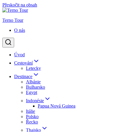
Přeskočit na obsah
Terno Tour
O nás
Úvod
Cestování
Letecky
Destinace
Albánie
Bulharsko
Egypt
Indonésie
Papua Nová Guinea
Itálie
Polsko
Řecko
Thajsko