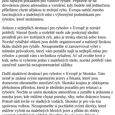
​jsou rajským pokladem⁤ pro vášnivé ‍rybáře. Připravte se na
dovolenou plnou ‍adrenalinu a⁣ vzrušení, ​kdy budete mít ⁤jedinečnou
příležitost chytit nějakou tu trofejní rybu. Evropa nabízí⁣ mnoho
fascinujících a malebných míst s výbornými podmínkami pro
rybolov, ⁣které nezklamou.
Jednou z nejlepších destinací pro rybolov‌ v Evropě je‌ norské
pobřeží. Slavné fjordy a rozlehlé moře zde poskytují ideální
prostředí pro lov trofejních ryb, jako je treska obecná‌ nebo losos.
Norské rybářské oblasti jsou dobře organizované a nabízejí širokou
škálu služeb pro rybáře. Nezapomeňte si zarezervovat‌ výlet⁣ s
místním průvodcem, který vám pomůže najít ta nejlepší místa pro
rybolov a ‌poradí vám s technikou rybaření. Ať už zvolíte lovit‌ z
lodi, nebo si vyberete jedno z malebných molo, norské ​pobřeží vám ​
zaručeně zanechá nezapomenutelné zážitky.
Další atraktivní destinací pro rybolov v Evropě je Skotsko. Tato
země je známá svými tajemnými⁣ jezery a⁣ řekami, které jsou
⁣domovem ohromného množství ryb. Skotská krajina je ⁢obklopena
⁢překrásnou přírodou,⁤ která je ideálním pozadím pro relaxaci a
rybolov. Nechte ​se unést skotskou atmosférou a zamiřte k jednomu z
mnoha jezer,​ kde můžete chytat pstruhy,⁤ síhy, nebo dokonce lososy.
Pokud rádi lovíte ve sladkých vodách, Skotsko je pro ‍vás tou
správnou volbou. Nezapomeňte‌ si pochlubit svými úlovky, které
můžete vyfotit⁢ na malebných březích jezer ⁤a přidat do⁣ sbírky