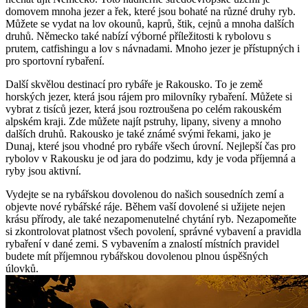
domovem ⁢mnoha jezer a řek, které jsou bohaté na různé druhy ryb.‍
Můžete se vydat na lov okounů, kaprů,⁣ štik, cejnů a mnoha⁣ dalších
druhů. ‍Německo také nabízí výborné příležitosti ‌k ⁤rybolovu s
prutem, catfishingu a lov⁤ s návnadami. Mnoho jezer je​ přístupných i
pro sportovní rybaření.
Další⁢ skvělou destinací⁢ pro rybáře je Rakousko. To je země
horských ⁣jezer, která jsou rájem pro⁢ milovníky rybaření. Můžete si
vybrat z tisíců jezer, která jsou roztroušena po celém rakouském
alpském kraji. Zde můžete najít pstruhy, lipany, siveny​ a mnoho
dalších druhů. Rakousko je také⁤ známé ‌svými řekami, jako ⁤je
Dunaj, které jsou vhodné ⁤pro⁣ rybáře ‌všech úrovní. Nejlepší čas pro
⁣rybolov v Rakousku ⁤je ‌od jara do podzimu, kdy je voda příjemná a
ryby jsou aktivní.
Vydejte se na ​rybářskou dovolenou ‍do ‍našich sousedních zemí a
objevte nové rybářské ráje. Během vaší dovolené ⁤si užijete nejen
krásu přírody, ale⁤ také ‌nezapomenutelné chytání ryb. Nezapomeňte
si⁢ zkontrolovat platnost všech povolení, správné vybavení a ​pravidla
rybaření v dané zemi.‌ S vybavením a‌ znalostí místních pravidel
budete mít příjemnou rybářskou dovolenou plnou úspěšných
úlovků.