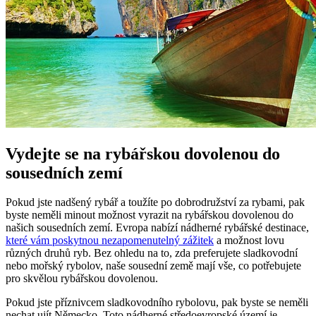
Vydejte se na‍ rybářskou dovolenou do
sousedních⁣ zemí
Pokud jste nadšený rybář a toužíte po dobrodružství ⁢za rybami, pak
byste neměli minout možnost vyrazit na rybářskou ⁤dovolenou do
našich sousedních zemí. Evropa‌ nabízí‍ nádherné rybářské destinace,
které vám poskytnou ⁤nezapomenutelný zážitek
a možnost lovu
různých druhů ryb.‍ Bez⁤ ohledu na to, zda ​preferujete sladkovodní
nebo mořský rybolov, naše sousední země mají vše,⁣ co potřebujete
pro skvělou rybářskou dovolenou.
Pokud jste příznivcem sladkovodního rybolovu, pak byste se neměli
nechat ⁤ujít Německo. Toto nádherné​ středoevropské území je