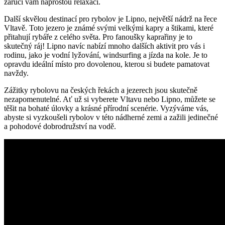
zaručí vám naprostou relaxaci.
Další skvělou‌ destinací pro rybolov je Lipno, ‍největší nádrž na řece
Vltavě. Toto jezero je známé ⁤svými velkými kapry a štikami, které
‌přitahují rybáře z ⁣celého ⁣světa. Pro fanoušky​ kaprařiny je to
skutečný ráj! Lipno navíc nabízí mnoho dalších aktivit pro vás i
‌rodinu, jako je vodní lyžování, windsurfing a ‌jízda na kole. Je to
opravdu​ ideální místo pro dovolenou, kterou si budete pamatovat
navždy.
Zážitky rybolovu na českých ‍řekách a jezerech ‌jsou skutečně
nezapomenutelné. Ať už si⁤ vyberete Vltavu nebo Lipno, můžete se
těšit na bohaté úlovky a krásné přírodní scenérie. Vyzýváme vás,
abyste si ‍vyzkoušeli rybolov ⁢v‌ této nádherné zemi a zažili jedinečné⁣
a pohodové ‌dobrodružství na vodě.