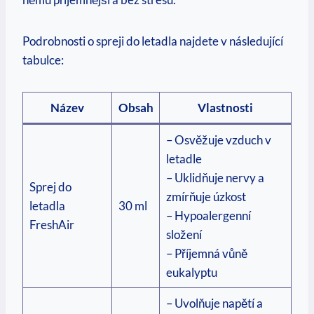
Podrobnosti o spreji do letadla najdete v následující
tabulce:
Název
Obsah
Vlastnosti
– Osvěžuje vzduch v
letadle
– Uklidňuje nervy a
Sprej do
zmírňuje úzkost
letadla
30 ml
– Hypoalergenní
FreshAir
složení
– Příjemná vůně
eukalyptu
– Uvolňuje napětí a