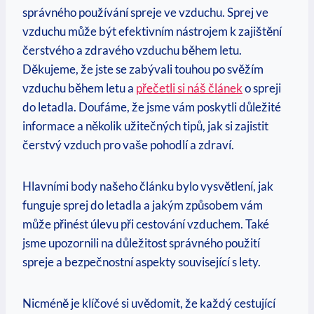
správného používání spreje ve vzduchu. Sprej ve
vzduchu může být efektivním nástrojem k zajištění
čerstvého a zdravého vzduchu během letu.
Děkujeme, že jste se zabývali touhou po svěžím
vzduchu během letu a
přečetli si náš článek
o spreji
do letadla. Doufáme, že jsme vám poskytli důležité
informace a několik užitečných tipů, jak si zajistit
čerstvý vzduch pro vaše pohodlí a zdraví.
Hlavními body našeho článku bylo vysvětlení, jak
funguje sprej do letadla a jakým způsobem vám
může přinést úlevu při cestování vzduchem. Také
jsme upozornili na důležitost správného použití
spreje a bezpečnostní aspekty související s lety.
Nicméně je klíčové si uvědomit, že každý cestující