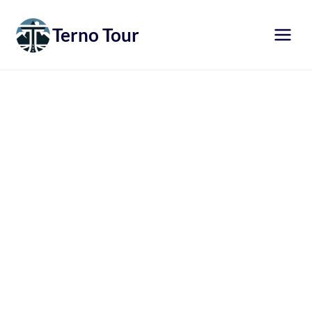
Přeskočit
na
Terno Tour
obsah