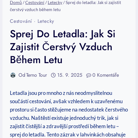
Domů
/
Cestování
/
Letecky
/
Sprej do letadla: Jak si zajistit
čerstvý vzduch během letu
Cestování
·
Letecky
Sprej Do Letadla: Jak Si
Zajistit Čerstvý Vzduch
Během Letu
Od
Terno Tour
15. 9. 2025
0 Komentáře
Letadla jsou pro mnoho z nás neodmyslitelnou
součástí cestování, avšak vzhledem k uzavřenému
prostoru si často stěžujeme na nedostatek čerstvého
vzduchu. Naštěstí existuje jednoduchý trik, jak si
zajistit čistější a zdravější prostředí během letu –
sprej do letadla. Tento zázrak v lahvinkách obsahuje