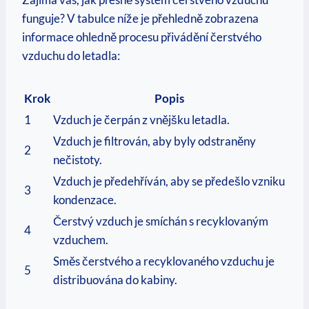
funguje? V tabulce níže je přehledně zobrazena
informace ohledně procesu přivádění čerstvého
vzduchu do letadla:
Krok
Popis
1
Vzduch je čerpán z vnějšku letadla.
Vzduch je filtrován, aby byly odstraněny
2
nečistoty.
Vzduch je předehříván, aby se předešlo vzniku
3
kondenzace.
Čerstvý vzduch je smíchán s recyklovaným
4
vzduchem.
Směs čerstvého a recyklovaného vzduchu je
5
distribuována do kabiny.