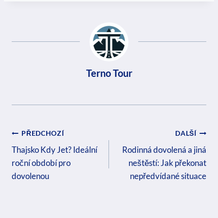
Terno Tour
Navigace
PŘEDCHOZÍ
DALŠÍ
Pro
Thajsko Kdy Jet? Ideální
Rodinná dovolená a jiná
roční období pro
neštěstí: Jak překonat
Příspěvek
dovolenou
nepředvídané situace