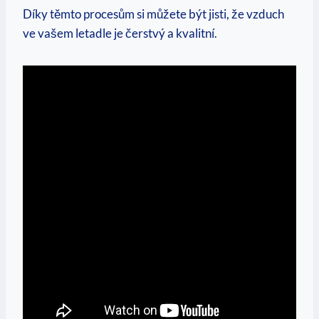
Díky těmto procesům si můžete být jisti, že vzduch
ve vašem letadle je čerstvý a kvalitní.