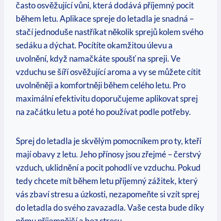
často osvěžující vůni, která dodává příjemný pocit
během letu. Aplikace spreje do letadla je snadná –
stačí jednoduše nastříkat několik sprejů kolem svého
sedáku a dýchat. Pocítíte okamžitou úlevu a
uvolnění, když namačkáte spoušť na spreji. Ve
vzduchu se šíří osvěžující aroma a vy se můžete cítit
uvolněněji a komfortněji během celého letu. Pro
maximální efektivitu doporučujeme aplikovat sprej
na začátku letu a poté ho používat podle potřeby.
Sprej do letadla je skvělým pomocníkem pro ty, kteří
mají obavy z letu. Jeho přínosy jsou zřejmé – čerstvý
vzduch, uklidnění a pocit pohodlí ve vzduchu. Pokud
tedy chcete mít během letu příjemný zážitek, který
vás zbaví stresu a úzkosti, nezapomeňte si vzít sprej
do letadla do svého zavazadla. Vaše cesta bude díky
němu příjemnější a bez stresu.