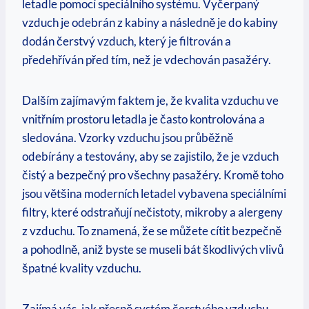
letadle pomocí speciálního systému. Vyčerpaný
vzduch je odebrán z kabiny a následně je do kabiny
dodán čerstvý vzduch, který je filtrován a
předehříván před tím, než je vdechován pasažéry.
Dalším zajímavým faktem je, že kvalita vzduchu ve
vnitřním prostoru letadla je často kontrolována a
sledována. Vzorky vzduchu jsou průběžně
odebírány a testovány, aby se zajistilo, že je vzduch
čistý a bezpečný pro všechny pasažéry. Kromě toho
jsou většina moderních letadel vybavena speciálními
filtry, které odstraňují nečistoty, mikroby a alergeny
z vzduchu. To znamená, že se můžete cítit bezpečně
a pohodlně, aniž byste se museli bát škodlivých vlivů
špatné kvality vzduchu.
Zajímá vás, jak přesně systém čerstvého vzduchu