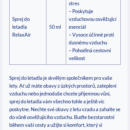
stres
– Poskytuje
Sprej do
vzduchovou osvěžující
letadla
50 ml
esenciál
RelaxAir
– Vysoce účinné proti
dusnému vzduchu
– Pohodlná cestovní
velikost
Sprej do letadla je skvělým společníkem pro vaše
lety. Ať už máte obavy z úzkých prostorů, zateplení
vzduchu nebo jednoduše chcete příjemnou vůni,
sprej do letadla vám všechno tohle a ještě víc
poskytne. Nechte své obavy z letu vzadu a zahalte se
do vůně osvěžujícího vzduchu. Buďte bezstarostní
během vaší cesty a užijte si komfort, který si