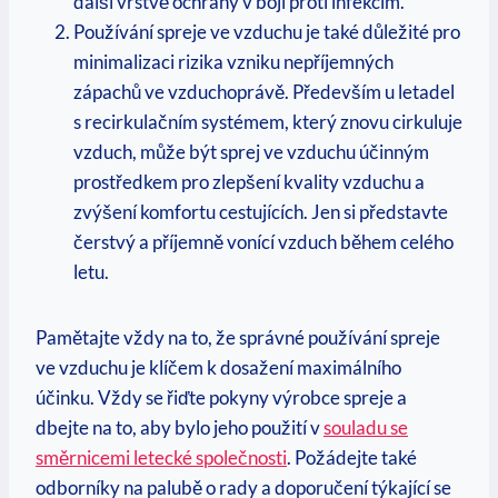
další vrstvě ochrany v boji proti infekcím.
Používání spreje ve vzduchu je také důležité pro
minimalizaci rizika vzniku nepříjemných
zápachů ve vzduchoprávě. Především u letadel
s recirkulačním systémem, který znovu cirkuluje
vzduch, může být sprej ve vzduchu účinným
prostředkem pro zlepšení kvality vzduchu a
zvýšení komfortu cestujících. Jen si představte
čerstvý a příjemně vonící vzduch během celého
letu.
Pamětajte vždy na to, že správné používání spreje
ve vzduchu je klíčem k dosažení maximálního
účinku. Vždy se řiďte pokyny výrobce spreje a
dbejte na to, aby bylo jeho použití v
souladu se
směrnicemi letecké společnosti
. Požádejte také
odborníky na palubě o rady a doporučení týkající se