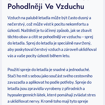
Pohodlněji Ve Vzduchu
Vzduch na palubě letadla může být často dusný a
nečerstvý, což může vést k pocitu nekomfortu a
úzkosti. Naštěstí je tu účinný způsob, jak se zbavit
těchto obav a cítit se pohodlněji ve vzduchu – sprej
do letadla. Sprej do letadla je speciálně navržený,
aby poskytoval čerstvý vzduch a zároveň uklidňoval
vás a vaše pocity úzkosti během letu.
Použití spreje do letadla je snadné a jednoduché.
Stačí ho mít s sebou jako součást svého cestovního
zavazadla a aplikovat ho podle potřeby. Spreje do
letadla jsou zpravidla vyrobeny z přírodních a
hypoalergenních látek, které pomáhají zvládat stres
a uklidňovat nervy. Kromě toho mají tyto spreje