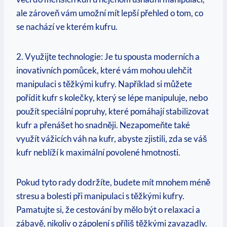
ale zároveň vám umožní mít lepší přehled o tom, co
se nachází ve kterém kufru.
2. Využijte technologie: Je tu spousta moderních a
inovativních pomůcek, které vám mohou ulehčit
manipulaci s těžkými kufry. Například si můžete
pořídit kufr s kolečky, který se lépe manipuluje, nebo
použít speciální popruhy, které pomáhají stabilizovat
kufr a přenášet ho snadněji. Nezapomeňte také
využít vážicích váh na kufr, abyste zjistili, zda se váš
kufr neblíží k maximální povolené hmotnosti.
Pokud tyto rady dodržíte, budete mít mnohem méně
stresu a bolesti při manipulaci s těžkými kufry.
Pamatujte si, že cestování by mělo být o relaxaci a
zábavě, nikoliv o zápolení s příliš těžkými zavazadly.