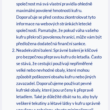
společnost má svá vlastní pravidla ohledně
maximální povolené hmotnosti kufru.
Doporučuje se před cestou zkontrolovat tyto
informace na webových stránkách letecké
společnosti. Pamatujte, že pokud váha vašeho
kufru překročí povolenou hranici, může vám být
předložena dodatečná finanční sankce.
Neadekvátní balení: Správné balení je klíčové
pro bezpečnou přepravu kufru do letadla. Často
se stává, že cestující používají nepřiměřené
velké nebo nevhodné obaly, které mohou
způsobit poškození obsahu kufru nebo jiných
zavazadel. Doporučujeme používat pevné
kufrské obaly, které jsou určeny k přepravě
letadlem. Také je důležité dbát na to, aby byly
veškeré tekutiny a létavé látky v kufru správně
uzavřeny a zabaleny, abyste minimalizovali