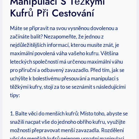
Manipulaci S Těžkými
Kufrů Při Cestování
Máte se připravit na svou vysněnou dovolenou a
začínáte balit? Nezapomeňte, že jednou z
nejdůležitějších informací, kterou musíte znát, je
maximální povolená váha vašeho kufru. Většina
leteckých společností má určenou maximální váhu
pro příruční a odbavený zavazadlo. Před tím, jak se
uchýlíte k bolestivému přesouvání a manipulaci s
těžkými kufry, stojí za to se seznámit s následujícími
tipy:
1. Balte věci do menších kufrů: Místo toho, abyste se
snažili nacpat vše do jednoho obřího kufru, využijte
možnosti přepravovat menší zavazadla. Rozdělení
věcí do menších kufrů nejenom usnadní manipulaci,