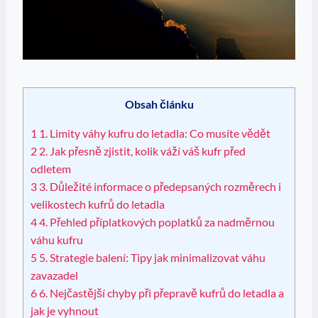
Obsah článku
1
1. Limity váhy kufru do letadla: Co musíte vědět
2
2. Jak přesně zjistit, kolik váží váš kufr před
odletem
3
3. Důležité informace o předepsaných rozměrech i
velikostech kufrů do letadla
4
4. Přehled příplatkových poplatků za nadměrnou
váhu kufru
5
5. Strategie balení: Tipy jak minimalizovat váhu
zavazadel
6
6. Nejčastější chyby při přepravě kufrů do letadla a
jak je vyhnout