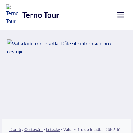
Přeskočit
na
Terno Tour
obsah
Domů
/
Cestování
/
Letecky
/
Váha kufru do letadla: Důležité