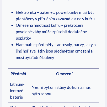
Elektronika – baterie a powerbanky musí být
přenášeny v příručním zavazadle a ne v kufru
Omezená hmotnost kufru – překročení
povolené váhy může způsobit dodatečné
poplatky
Flammable předměty – aerosoly, barvy, laky a
jiné hořlavé látky jsou předmětem omezení a
musí být řádně baleny
Předmět
Omezení
Lithium-
Nesmí být umístěny do kufru, musí
iontové
být s sebou.
baterie