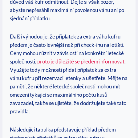
důvod váš kufr odmítnout. Dejte si však pozor,
abyste nepřesáhli maximální povolenou váhu ani po
sjednání příplatku.
Další výhodou je, že příplatek za extra váhu kufru
předem je často levnější než při check-inu na letišti.
Ceny mohou různit v závislosti na konkrétní letecké
společnosti,
proto je důležité se předem informovat
.
Využijte tedy možnosti přidat příplatek za extra
váhu kufru při rezervaci letenky a ušetřete. Mějte na
paměti, že některé letecké společnosti mohou mít
omezení týkající se maximálního počtu kusů
zavazadel, takže se ujistěte, že dodržujete také tato
pravidla.
Následující tabulka představuje příklad předem
sjednaných příplatků za extra váhu kufru u