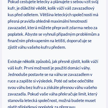
Pokud cestujete letecky a plánujete s sebou vzít svůj
kufr, je důležité vědět, kolik váží váš zavazadlový
kus před odletem. Většina leteckých společností má
přesná pravidla ohledně maximální hmotnosti
zavazadel, která můžete přepravit zdarma nebo za
poplatek. Abyste se vyhnuli případným problémům a
finančním překvapením na letišti, doporučuje se
zjistit váhu vašeho kufru předem.
Existuje několik způsobů, jak přesně zjistit, kolik váží
váš kufr. První možností je použití domácí váhy.
Jednoduše postavte se na váhu se zavazadlem v
ruce a zapište si výsledek. Poté od sebe odečtěte
svou váhu bez kufru a získáte přesnou váhu vašeho
zavazadla. Pokud vaše váha překračuje limit, který
stanovila letecká společnost, možná budete muset
platit příplatkový poplatek za přepravu.