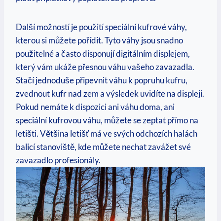
Další možností je použití speciální kufrové váhy,
kterou si můžete pořídit. Tyto váhy jsou snadno
použitelné a často disponují digitálním displejem,
který vám ukáže přesnou váhu vašeho zavazadla.
Stačí jednoduše připevnit váhu k popruhu kufru,
zvednout kufr nad zem a výsledek uvidíte na displeji.
Pokud nemáte k dispozici ani váhu doma, ani
speciální kufrovou váhu, můžete se zeptat přímo na
letišti. Většina letišť má ve svých odchozích halách
balicí stanoviště, kde můžete nechat zavážet své
zavazadlo profesionály.