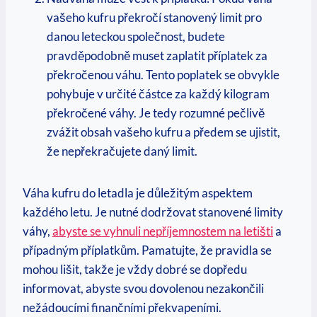
vašeho kufru překročí stanovený limit pro
danou leteckou společnost, budete
pravděpodobně muset zaplatit příplatek za
překročenou váhu. Tento poplatek se obvykle
pohybuje v určité částce za každý kilogram
překročené váhy. Je tedy rozumné pečlivě
zvážit obsah vašeho kufru a předem se ujistit,
že nepřekračujete daný limit.
Váha kufru do letadla je důležitým aspektem
každého letu. Je nutné dodržovat stanovené limity
váhy,
abyste se vyhnuli nepříjemnostem na letišti
a
případným příplatkům. Pamatujte, že pravidla se
mohou lišit, takže je vždy dobré se dopředu
informovat, abyste svou dovolenou nezakončili
nežádoucími finančními překvapeními.