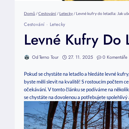
Domů
/
Cestování
/
Letecky
/
Levné kufry do letadla: Jak uš
Cestování
·
Letecky
Levné Kufry Do L
Od
Terno Tour
27. 11. 2025
0 Komentáře
Pokud se chystáte na letadlo a hledáte levné kufr
byste měli slevit na kvalitě! S rostoucím počtem c
očekávání. V tomto článku se podíváme na několik z
se chystáte na dovolenou a potřebujete spolehlivý