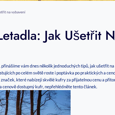
etřit na vybavení
etadla: Jak Ušetřit 
y, přinášíme vám dnes několik jednoduchých tipů, jak ušetřit 
estujících po celém světě roste i poptávka po praktických a ce
naček, které nabízejí skvělé kufry za přijatelnou cenu a přito
 a cenově dostupný kufr, nepřehlédněte tento článek.