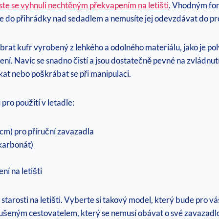
te se vyhnuli nechtěným překvapením na letišti
. Vhodným for
vejde do přihrádky nad sedadlem a nemusíte jej odevzdávat do 
ybrat kufr vyrobený z lehkého a odolného materiálu, jako je po
ní. Navíc se snadno čistí a jsou dostatečně pevné na zvládnutí 
kat nebo poškrábat se při manipulaci.
pro použití v letadle:
 cm) pro příruční zavazadla
ykarbonát)
í na letišti
si starosti na letišti. Vyberte si takový model, který bude pro v
kušeným cestovatelem, který se nemusí obávat o své zavazadl