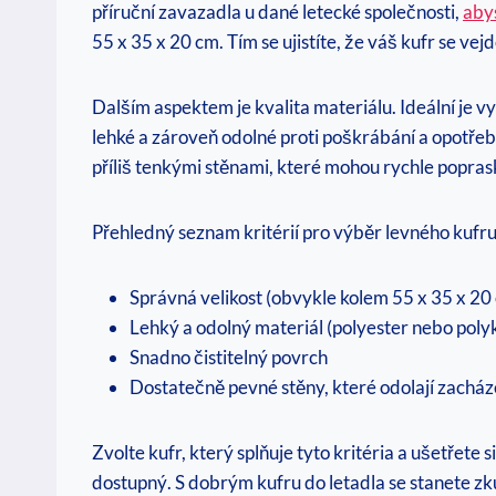
příruční zavazadla u dané letecké společnosti,
abys
55 x 35 x 20 cm. Tím se ujistíte, že váš kufr se 
Dalším aspektem je kvalita materiálu. Ideální je v
lehké a zároveň odolné proti poškrábání a opotřebe
příliš tenkými stěnami, které mohou rychle popras
Přehledný seznam kritérií pro výběr levného kufru 
Správná velikost (obvykle kolem 55 x 35 x 20
Lehký a odolný materiál (polyester nebo pol
Snadno čistitelný povrch
Dostatečně pevné stěny, které odolají zacházen
Zvolte kufr, který splňuje tyto kritéria a ušetřete 
dostupný. S dobrým kufru do letadla se stanete z