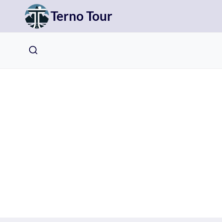
Přeskočit
Terno Tour
na
obsah