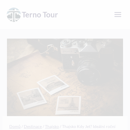
Přeskočit
na
Terno Tour
obsah
Domů
/
Destinace
/
Thajsko
/
Thajsko Kdy Jet? Ideální roční