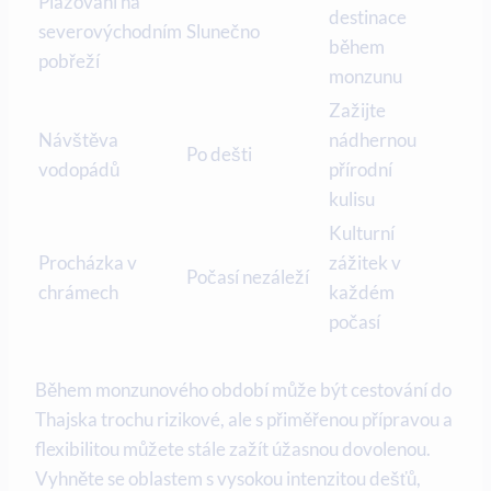
Plážování na
destinace
severovýchodním
Slunečno
během
pobřeží
monzunu
Zažijte
Návštěva
nádhernou
Po dešti
vodopádů
přírodní
kulisu
Kulturní
Procházka v
zážitek v
Počasí nezáleží
chrámech
každém
počasí
Během monzunového období může být cestování do
Thajska trochu rizikové, ale s přiměřenou přípravou a
flexibilitou můžete stále zažít úžasnou dovolenou.
Vyhněte se oblastem s vysokou intenzitou dešťů,