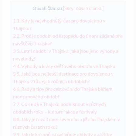
Obsah článku
[
Skryť obsah článku
]
1
1. Kdy je nejvhodnější čas pro dovolenou v
Thajsku?
2
2. Proč je období od listopadu do února žádané pro
návštěvu Thajska?
3
3. Letní období v Thajsku: jaké jsou jeho výhody a
nevýhody?
4
4. Výhody a krásy dešťového období ve Thajsku
5
5. Jaké jsou nejlepší destinace pro dovolenou v
Thajsku v různých ročních obdobích?
6
6. Rady a tipy pro cestování do Thajska během
monzunového období
7
7. Co se dá v Thajsku podniknout v různých
obdobích roku – kulturní akce a festivaly
8
8. Jaký je rozdíl mezi severním a jižním Thajskem v
různých časech roku?
9
9. Jak dobré počasí ovlivňuje aktivity a zážitky