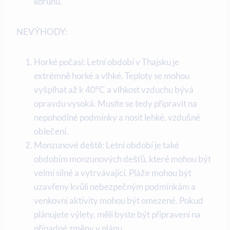
korunu.
NEVÝHODY:
Horké počasí: Letní období v Thajsku je
extrémně horké a vlhké. Teploty se mohou
vyšplhat až k 40°C a vlhkost vzduchu bývá
opravdu vysoká. Musíte se tedy připravit na
nepohodlné podmínky a nosit lehké, vzdušné
oblečení.
Monzunové deště: Letní období je také
obdobím monzunových dešťů, které mohou být
velmi silné a vytrvávající. Pláže mohou být
uzavřeny kvůli nebezpečným podmínkám a
venkovní aktivity mohou být omezené. Pokud
plánujete výlety, měli byste být připraveni na
případné změny v plánu.