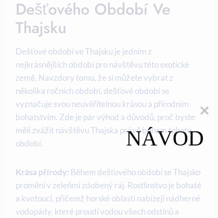
Dešťového Období Ve
Thajsku
Dešťové období ve Thajsku je jedním z
nejkrásnějších období pro návštěvu této exotické
země. Navzdory tomu, že si můžete vybrat z
několika ročních období, dešťové období se
vyznačuje svou neuvěřitelnou krásou a přírodním
bohatstvím. Zde je pár výhod a důvodů, proč byste
měli zvážit návštěvu Thajska právě během tohoto
NÁVOD
období.
Krása přírody:
Během dešťového období se Thajsko
promění v zeleňmi zdobený ráj. Rostlinstvo je bohaté
a kvetoucí, přičemž horské oblasti nabízejí nádherné
vodopády, které proudí vodou všech odstínů a