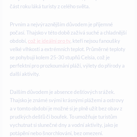
část roku láká turisty z celého světa.
Prvním a nejvýraznějším důvodem je příjemné
počasí. Thajsko v této době zažívá suché a chladnější
období,
což je ideální pro ty
, kteří nejsou fanoušky
velké vlhkosti a extrémních teplot. Průměrné teploty
se pohybují kolem 25-30 stupňů Celsia, což je
perfektní pro prozkoumání pláží, výlety do přírody a
další aktivity.
Dalším důvodem je absence dešťových srážek.
Thajsko je známé svými krásnými plážemi a ostrovy
a v tomto období je možné si je plně užít bez obav z
prudkých dešťů či bouřek. To umožňuje turistům
vychutnat si slunečné dny a vodní aktivity, jako je
potápění nebo šnorchlování, bez omezení.