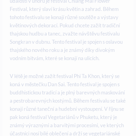
událostí v únoru je festival Chiang Mai Flower
Festival, který slaví krásu květin a zahrad. Během
tohoto festivalu se konají různé soutěže a výstavy
květinových dekorací. Pokud chcete zažít tradiční
thajskou hudbu a tanec, zvažte návštěvu festivalu
Songkran v dubnu. Tento festival je spojen s oslavou
thajského nového roku a je známý díky divokým
vodním bitvám, které se konají na ulicích.
V létě je možné zažít festival Phi Ta Khon, který se
koná v městečku Dan Sai. Tento festival je spojen s
buddhistickou tradicí a je plný barevných maskování
a pestrobarevných kostýmů. Během festivalu se také
konají různé taneční a hudební vystoupení. V říjnu se
pak koná festival Vegetariánů v Phuketu, který je
známý výraznými a barvitými procesími, ve kterých
účastníci nosí bílé oblečení a drží se vegetariánské