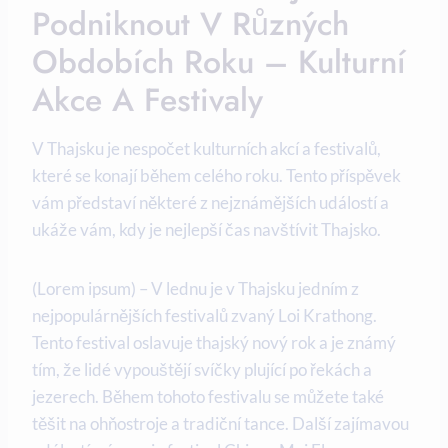
Podniknout V Různých
Obdobích Roku – Kulturní
Akce A Festivaly
V Thajsku je nespočet kulturních akcí a festivalů,
které se konají během celého roku. Tento příspěvek
vám představí některé z nejznámějších událostí a
ukáže vám, kdy je nejlepší čas navštívit Thajsko.
(Lorem ipsum) – V lednu je v Thajsku jedním z
nejpopulárnějších festivalů zvaný Loi Krathong.
Tento festival oslavuje thajský nový rok a je známý
tím, že lidé vypouštějí svíčky plující po řekách a
jezerech. Během tohoto festivalu se můžete také
těšit na ohňostroje a tradiční tance. Další zajímavou