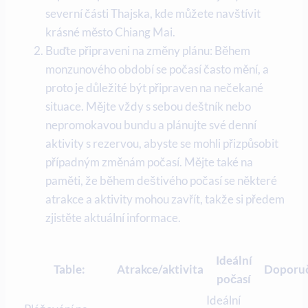
severní části Thajska, kde můžete navštívit
krásné město Chiang Mai.
Buďte připraveni na změny plánu: Během
monzunového období se počasí často mění, a
proto je důležité být připraven na nečekané
situace. Mějte vždy s sebou deštník nebo
nepromokavou bundu a plánujte své denní
aktivity s rezervou, abyste se mohli přizpůsobit
případným změnám počasí. Mějte také na
paměti, že během deštivého počasí se některé
atrakce a aktivity mohou zavřít, takže si předem
zjistěte aktuální informace.
Ideální
Table:
Atrakce/aktivita
Doporu
počasí
Ideální