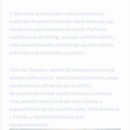
V této době se koná také mnoho zajímavých a
tradičních thajských festivalů, které dodávají vaší
dovolené to správné exotické kouzlo. Patří sem
například Loy Krathong, slavnost svítících lodiček,
nebo slavnost nového roku Songkran, kde můžete
zažít zábavné vodní bitvy na ulicích.
Výlet do Thajska v období od listopadu do února je
skvělou volbou pro ty, kteří chystají dovolenou plnou
slunečních dní, přírodní krásy a zážitků.
Nezapomeňte si však zajistit ubytování a letenky
včas, protože tento čas je opravdu žádaný a
populární mezi turisty z celého světa. Vaše dovolená
v Thajsku v tomto období bude jistě
nezapomenutelná!