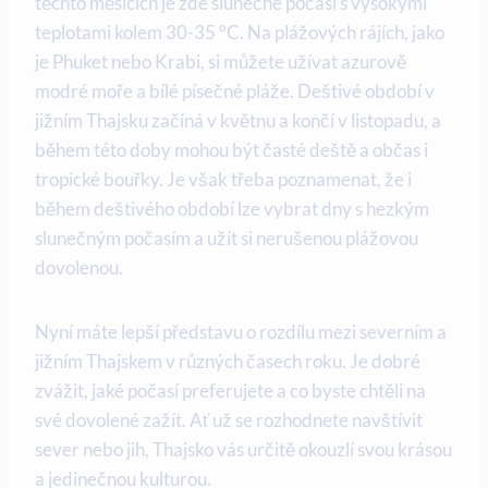
těchto měsících je zde slunečné počasí s vysokými
teplotami kolem 30-35 °C. Na plážových rájích, jako
je Phuket nebo Krabi, si můžete užívat azurově
modré moře a bílé písečné pláže. Deštivé období v
jižním Thajsku začíná v květnu a končí v listopadu, a
během této doby mohou být časté deště a občas i
tropické bouřky. Je však třeba poznamenat, že i
během deštivého období lze vybrat dny s hezkým
slunečným počasím a užít si nerušenou plážovou
dovolenou.
Nyní máte lepší představu o rozdílu mezi severním a
jižním Thajskem v různých časech roku. Je dobré
zvážit, jaké počasí preferujete a co byste chtěli na
své dovolené zažít. Ať už se rozhodnete navštívit
sever nebo jih, Thajsko vás určitě okouzlí svou krásou
a jedinečnou kulturou.