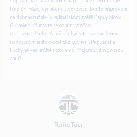
dopřát některý z ‍místních nápojů, jako nero, což ‌je
tradiční nápoj vyrobený z borovice. Buďte připraveni
na dobrodružství v kulinářském světě Papuy Nové
Guineje ⁣a připravte se ochutnat něco
nesrovnatelného. Ať už se chystáte na dovolenou
‍nebo jenom sníte o exotické kuchyni, ​Papuánská
kuchyně vás určitě nezklame. Přejeme vám‍ dobrou
chuť!
Terno Tour