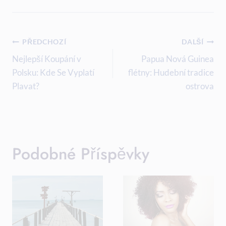
Navigace
PŘEDCHOZÍ
DALŠÍ
Pro
Nejlepší Koupání v
Papua Nová Guinea
Polsku: Kde Se Vyplatí
flétny: Hudební tradice
Příspěvek
Plavat?
ostrova
Podobné Příspěvky