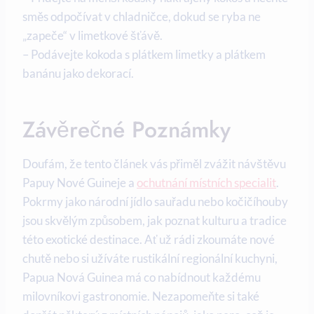
směs odpočívat v chladničce, dokud se ryba ⁤ne
„zapeče“ v limetkové šťávě.
– Podávejte⁤ kokoda s plátkem limetky a plátkem
banánu jako dekorací.
Závěrečné Poznámky
Doufám, že tento článek vás přiměl zvážit návštěvu
Papuy Nové Guineje ⁣a
ochutnání místních specialit
.
Pokrmy jako národní jídlo ⁤sauřadu ​nebo kočičíhouby
jsou skvělým způsobem, ‍jak poznat kulturu a tradice
této exotické destinace. Ať už rádi zkoumáte​ nové
chutě⁤ nebo si užíváte ⁤rustikální regionální kuchyni,⁤
Papua Nová Guinea má⁢ co nabídnout každému
milovníkovi ⁣gastronomie. Nezapomeňte si také⁢