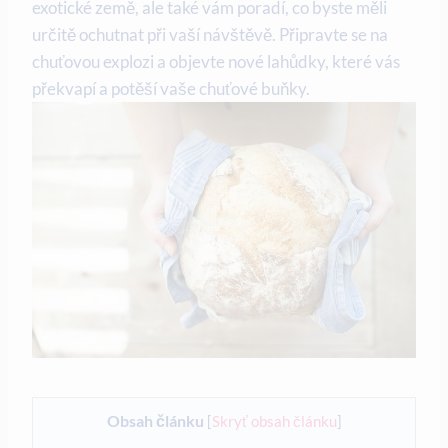
exotické země, ale také vám poradí, co byste měli⁣
určitě ochutnat při vaší návštěvě. Připravte se na
chuťovou explozi a⁤ objevte nové lahůdky, které‌ vás
překvapí a potěší vaše chuťové buňky.
Obsah článku
[
Skryť obsah článku
]