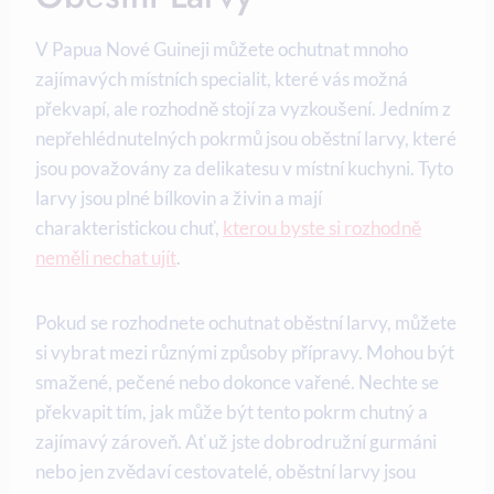
V Papua Nové Guineji můžete ochutnat mnoho
zajímavých místních specialit, které vás možná
překvapí, ale rozhodně stojí za vyzkoušení. Jedním ⁣z
nepřehlédnutelných pokrmů jsou oběstní larvy, které
jsou považovány za delikatesu v místní kuchyni. Tyto
larvy jsou plné bílkovin a živin ⁣a mají
charakteristickou chuť,
kterou byste si rozhodně
neměli nechat ujít
.
Pokud se rozhodnete ochutnat oběstní larvy, můžete
si vybrat mezi různými způsoby přípravy. Mohou být
smažené, pečené nebo dokonce vařené. Nechte se
překvapit tím, jak může ⁤být tento pokrm chutný a⁣
zajímavý zároveň. Ať už jste dobrodružní gurmáni
nebo jen ⁤zvědaví‍ cestovatelé, oběstní larvy jsou