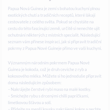
Papua Nová Guinea je zemí s bohatou kuchyní plnou
exotických chutí a tradičních ⁤receptů, které lákají⁢
cestovatele z celého světa. Pokud se chystáte na
cestu do této fascinující země, určitě si nenechte ujít
‌ochutnání některých ‍z místních specialit. Následující
seznam⁣ vám přinese inspiraci, jak si připravit tradiční ​
pokrmy z Papua Nové Guineje přímo ve vaší kuchyni.
Významným národním pokrmem⁢ Papua Nové
Guinea je kokoda, což ⁣je druh⁤ ceviche⁤ z ryb a
kokosového mléka. Můžete si ho jednoduše připravit
doma následujícím způsobem:
– Nakrájejte čerstvé rybí maso na malé kostky.
– Smíchejte rybu s drcenými chilli papričkami,
⁢limetkovou šťávou a solí.
– Přidejte na menší kousky nakrájený kokos a nechte