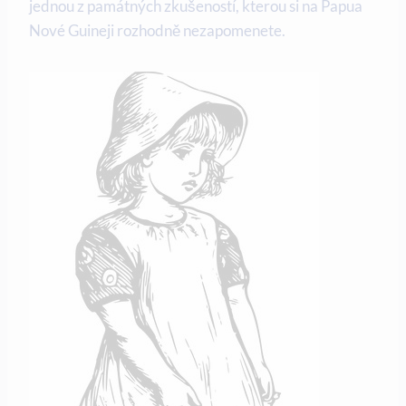
jednou z památných zkušeností,​ kterou si na Papua
Nové Guineji ​rozhodně nezapomenete.