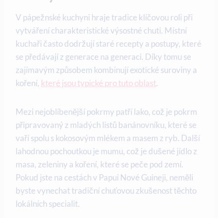
V pápežnské kuchyni hraje tradice klíčovou roli při‍
vytváření charakteristické výsostné chuti.‌ Místní
kuchaři často ‍dodržují staré recepty a postupy, které⁢
se předávají z generace na generaci. Díky tomu se
zajímavým způsobem kombinují exotické suroviny a
⁢koření,
které jsou typické pro tuto oblast
.
Mezi nejoblíbenější pokrmy patří lako, což je‍ pokrm
připravovaný z mladých listů banánovníku, které se
vaří spolu s kokosovým mlékem ⁢a masem z ryb. Další
lahodnou pochoutkou je mumu, což⁤ je dušené jídlo z
masa, zeleniny a koření, které se peče pod zemí.
⁤Pokud jste na cestách v Papui Nové ‌Guineji, ⁤neměli
byste vynechat tradiční chuťovou zkušenost těchto
lokálních specialit.