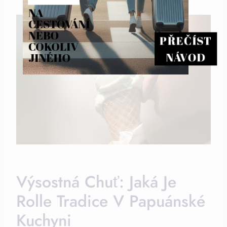
NA 
CESTOVÁNÍ 
NEBO 
PŘEČÍST
COKOLIV 
NÁVOD
JINÉHO
Výsostná Chuť: Jaká Je
Rolle Tradice V Papuánské
Kuchyni