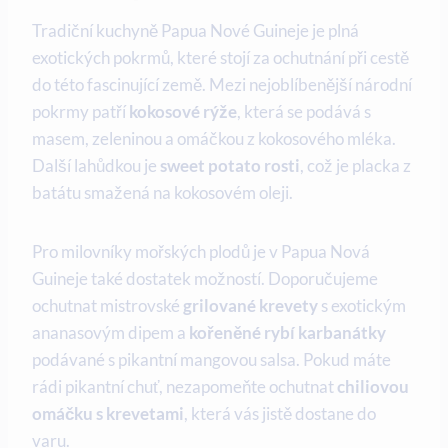
Tradiční kuchyně Papua Nové Guineje je plná
exotických pokrmů, které stojí ⁤za ochutnání při cestě
do této fascinující země. Mezi nejoblíbenější národní
pokrmy patří
kokosové rýže
, která se podává s
masem, zeleninou a ⁣omáčkou z kokosového mléka.
Další lahůdkou‍ je
sweet potato rosti
, což je placka z
batátu smažená na ⁤kokosovém oleji.
Pro ‌milovníky mořských plodů ‍je v Papua Nová
Guineje také ⁣dostatek možností. ​Doporučujeme
ochutnat‌ mistrovské​
grilované krevety
s exotickým‍
ananasovým dipem a
kořeněné rybí karbanátky
podávané s pikantní mangovou salsa. Pokud máte
rádi ‌pikantní chuť, nezapomeňte ‌ochutnat
chiliovou
omáčku s krevetami
, která vás jistě dostane do
varu.