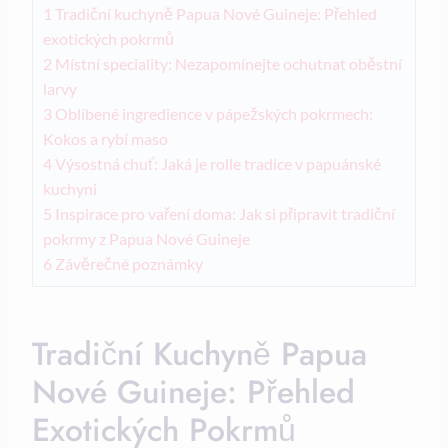
1
Tradiční kuchyně Papua Nové Guineje: Přehled
exotických ⁣pokrmů
2
Místní speciality: Nezapomínejte ochutnat⁣ oběstní
larvy
3
Oblíbené ingredience v pápežských pokrmech:
Kokos a rybí maso
4
Výsostná chuť: Jaká je rolle tradice v papuánské
kuchyni
5
Inspirace pro vaření⁣ doma: Jak si připravit tradiční
pokrmy z Papua ⁢Nové Guineje
6
Závěrečné poznámky
Tradiční Kuchyně Papua
Nové Guineje: Přehled
Exotických ⁣pokrmů