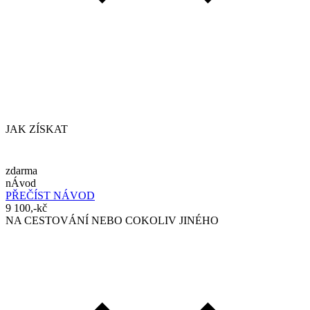
JAK ZÍSKAT
zdarma
nÁvod
PŘEČÍST NÁVOD
9 100,-kč
NA CESTOVÁNÍ NEBO COKOLIV JINÉHO