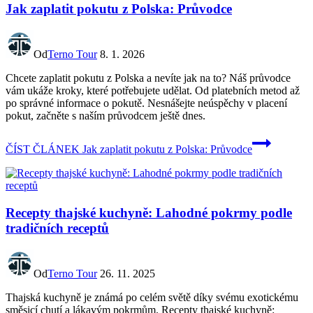
Jak zaplatit pokutu z Polska: Průvodce
Od
Terno Tour
8. 1. 2026
Chcete zaplatit pokutu z Polska a nevíte jak na to? Náš průvodce
vám ukáže kroky, které potřebujete udělat. Od platebních metod až
po správné informace o pokutě. Nesnášejte neúspěchy v placení
pokut, začněte s naším průvodcem ještě dnes.
ČÍST ČLÁNEK
Jak zaplatit pokutu z Polska: Průvodce
Recepty thajské kuchyně: Lahodné pokrmy podle
tradičních receptů
Od
Terno Tour
26. 11. 2025
Thajská kuchyně je známá po celém světě díky svému exotickému
směsicí chutí a lákavým pokrmům. Recepty thajské kuchyně: