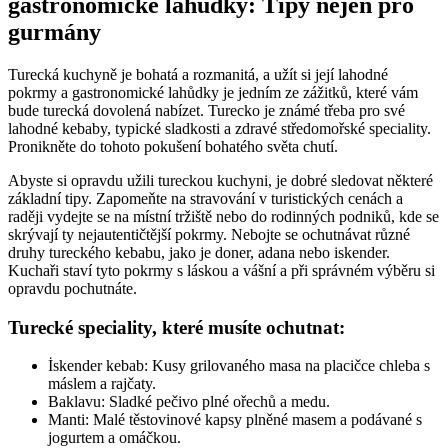
gastronomické lahůdky: Tipy nejen pro
gurmány
Turecká kuchyně je bohatá a rozmanitá, a užít si její lahodné
pokrmy a gastronomické lahůdky je jedním ze zážitků, které vám
bude turecká dovolená nabízet. Turecko je známé třeba pro své
lahodné kebaby, typické sladkosti a zdravé středomořské speciality.
Pronikněte do tohoto pokušení bohatého světa chutí.
Abyste si opravdu užili tureckou kuchyni, je dobré sledovat některé
základní tipy. Zapomeňte na stravování v turistických cenách a
raději vydejte se na místní tržiště nebo do rodinných podniků, kde se
skrývají ty nejautentičtější pokrmy. Nebojte se ochutnávat různé
druhy tureckého kebabu, jako je doner, adana nebo iskender.
Kuchaři staví tyto pokrmy s láskou a vášní a při správném výběru si
opravdu pochutnáte.
Turecké speciality, které musíte ochutnat:
İskender kebab: Kusy grilovaného masa na placičce chleba s
máslem a rajčaty.
Baklavu: Sladké pečivo plné ořechů a medu.
Manti: Malé těstovinové kapsy plněné masem a podávané s
jogurtem a omáčkou.