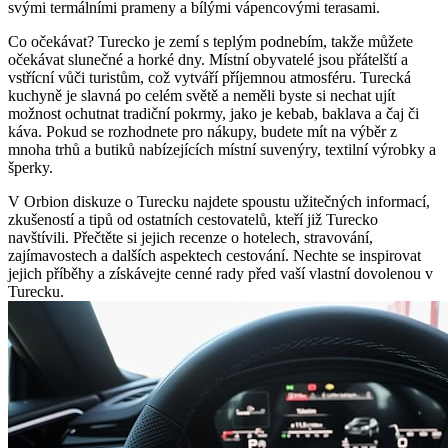
svými termálními prameny a bílými vápencovými terasami.
Co očekávat? Turecko je zemí s teplým podnebím, takže můžete
očekávat slunečné a horké dny. Místní obyvatelé jsou přátelští a
vstřícní vůči turistům, což vytváří příjemnou atmosféru. Turecká
kuchyně je slavná po celém světě a neměli byste si nechat ujít
možnost ochutnat tradiční pokrmy, jako je kebab, baklava a čaj či
káva. Pokud se rozhodnete pro nákupy, budete mít na výběr z
mnoha trhů a butiků nabízejících místní suvenýry, textilní výrobky a
šperky.
V Orbion diskuze o Turecku najdete spoustu užitečných informací,
zkušeností a tipů od ostatních cestovatelů, kteří již Turecko
navštívili. Přečtěte si jejich recenze o hotelech, stravování,
zajímavostech a dalších aspektech cestování. Nechte se inspirovat
jejich příběhy a získávejte cenné rady před vaší vlastní dovolenou v
Turecku.