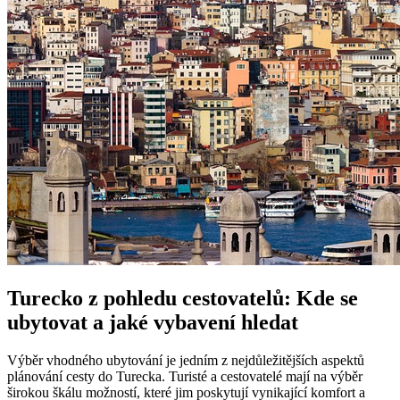
Turecko z pohledu cestovatelů: Kde se
ubytovat a jaké vybavení hledat
Výběr vhodného ubytování je jedním z nejdůležitějších aspektů
plánování cesty do Turecka. Turisté a cestovatelé mají na výběr
širokou škálu možností, které jim poskytují vynikající komfort a