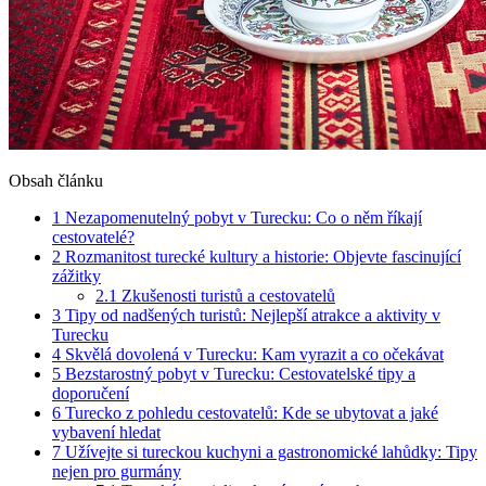
Obsah článku
1
Nezapomenutelný pobyt v Turecku: Co o něm říkají
cestovatelé?
2
Rozmanitost turecké kultury a historie: Objevte fascinující
zážitky
2.1
Zkušenosti turistů a cestovatelů
3
Tipy od nadšených turistů: Nejlepší atrakce a aktivity v
Turecku
4
Skvělá dovolená v Turecku: Kam vyrazit a co očekávat
5
Bezstarostný pobyt v Turecku: Cestovatelské tipy a
doporučení
6
Turecko z pohledu cestovatelů: Kde se ubytovat a jaké
vybavení hledat
7
Užívejte si tureckou kuchyni a gastronomické lahůdky: Tipy
nejen pro gurmány