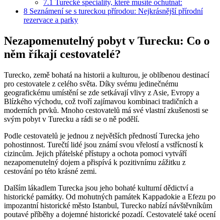
7.1
Turecké speciality, které musíte ochutnat:
8
Seznámení se s tureckou přírodou: Nejkrásnější přírodní
rezervace a parky
Nezapomenutelný pobyt v Turecku: Co o
něm říkají cestovatelé?
Turecko, země bohatá na historii a kulturou, je oblíbenou destinací
pro cestovatele z celého světa. Díky svému jedinečnému
geografickému umístění se zde setkávají vlivy z Asie, Evropy a
Blízkého východu, což tvoří zajímavou kombinaci tradičních a
moderních prvků. Mnoho cestovatelů má své vlastní zkušenosti se
svým pobyt v Turecku a rádi se o ně podělí.
Podle cestovatelů je jednou z největších předností Turecka jeho
pohostinnost. Turečtí lidé jsou známí svou vřelostí a vstřícností k
cizincům. Jejich přátelské přístupy a ochota pomoci vytváří
nezapomenutelný dojem a přispívá k pozitivnímu zážitku z
cestování po této krásné zemi.
Dalším lákadlem Turecka jsou jeho bohaté kulturní dědictví a
historické památky. Od mohutných památek Kappadokie a Efezu po
impozantní historické město Istanbul, Turecko nabízí návštěvníkům
poutavé příběhy a dojemné historické pozadí. Cestovatelé také ocení