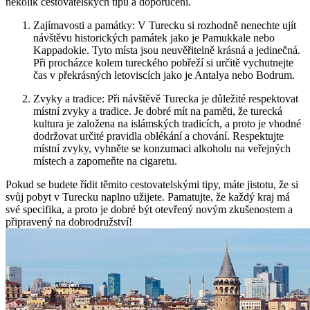
několik cestovatelských tipů a doporučení.
Zajímavosti a památky: V Turecku si rozhodně nenechte ujít
návštěvu historických památek jako je Pamukkale nebo
Kappadokie. Tyto místa jsou neuvěřitelně krásná a jedinečná.
Při procházce kolem tureckého pobřeží si určitě vychutnejte
čas v překrásných letoviscích jako je Antalya nebo Bodrum.
Zvyky a tradice: Při návštěvě Turecka je důležité respektovat
místní zvyky a tradice. Je dobré mít na paměti, že turecká
kultura je založena na islámských tradicích, a proto je vhodné
dodržovat určité pravidla oblékání a chování. Respektujte
místní zvyky, vyhněte se konzumaci alkoholu na veřejných
místech a zapomeňte na cigaretu.
Pokud se budete řídit těmito cestovatelskými tipy, máte jistotu, že si
svůj pobyt v Turecku naplno užijete. Pamatujte, že každý kraj má
své specifika, a proto je dobré být otevřený novým zkušenostem a
připravený na dobrodružství!