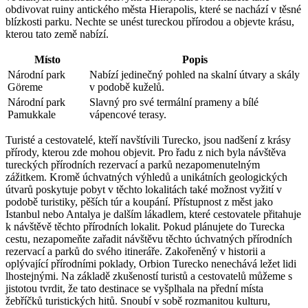
obdivovat ruiny antického města Hierapolis, které se nachází v těsné
blízkosti parku. Nechte se unést tureckou přírodou a objevte krásu,
kterou tato země nabízí.
Místo
Popis
Národní park
Nabízí jedinečný pohled na skalní útvary a skály
Göreme
v podobě kuželů.
Národní park
Slavný pro své termální prameny a bílé
Pamukkale
vápencové terasy.
Turisté a cestovatelé, kteří navštívili Turecko, jsou nadšení z krásy
přírody, kterou zde mohou objevit. Pro řadu z nich byla návštěva
tureckých přírodních rezervací a parků nezapomenutelným
zážitkem. Kromě úchvatných výhledů a unikátních geologických
útvarů poskytuje pobyt v těchto lokalitách také možnost vyžití v
podobě turistiky, pěších túr a koupání. Přístupnost z měst jako
Istanbul nebo Antalya je dalším lákadlem, které cestovatele přitahuje
k návštěvě těchto přírodních lokalit. Pokud plánujete do Turecka
cestu, nezapomeňte zařadit návštěvu těchto úchvatných přírodních
rezervací a parků do svého itineráře. Zakořeněný v historii a
oplývající přírodními poklady, Orbion Turecko nenechává ležet lidi
lhostejnými. Na základě zkušeností turistů a cestovatelů můžeme s
jistotou tvrdit, že tato destinace se vyšplhala na přední místa
žebříčků turistických hitů. Snoubí v sobě rozmanitou kulturu,