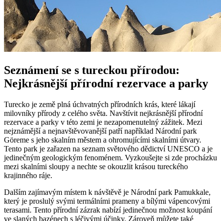
Seznámení se s tureckou přírodou:
Nejkrásnější přírodní rezervace a parky
Turecko je země plná úchvatných přírodních krás, které lákají
milovníky přírody z celého světa. Navštívit nejkrásnější přírodní
rezervace a parky v této zemi je nezapomenutelný zážitek. Mezi
nejznámější a nejnavštěvovanější patří například Národní park
Göreme s jeho skalním městem a ohromujícími skalními útvary.
Tento park je zařazen na seznam světového dědictví UNESCO a je
jedinečným geologickým fenoménem. Vyzkoušejte si zde procházku
mezi skalními sloupy a nechte se okouzlit krásou tureckého
krajinného ráje.
Dalším zajímavým místem k návštěvě je Národní park Pamukkale,
který je proslulý svými termálními prameny a bílými vápencovými
terasami. Tento přírodní zázrak nabízí jedinečnou možnost koupání
ve slaných bazénech s léčivými účinky. Zároveň můžete také