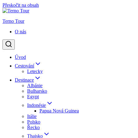
Přeskočit na obsah
Terno Tour
O nás
Úvod
Cestování
Letecky
Destinace
Albánie
Bulharsko
Egypt
Indonésie
Papua Nová Guinea
Itálie
Polsko
Řecko
Thajsko