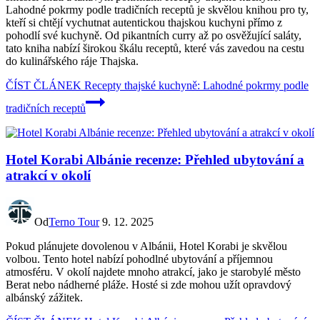
Lahodné pokrmy podle tradičních receptů je skvělou knihou pro ty,
kteří si chtějí vychutnat autentickou thajskou kuchyni přímo z
pohodlí své kuchyně. Od pikantních curry až po osvěžující saláty,
tato kniha nabízí širokou škálu receptů, které vás zavedou na cestu
do kulinářského ráje Thajska.
ČÍST ČLÁNEK
Recepty thajské kuchyně: Lahodné pokrmy podle
tradičních receptů
Hotel Korabi Albánie recenze: Přehled ubytování a
atrakcí v okolí
Od
Terno Tour
9. 12. 2025
Pokud plánujete dovolenou v Albánii, Hotel Korabi je skvělou
volbou. Tento hotel nabízí pohodlné ubytování a příjemnou
atmosféru. V okolí najdete mnoho atrakcí, jako je starobylé město
Berat nebo nádherné pláže. Hosté si zde mohou užít opravdový
albánský zážitek.