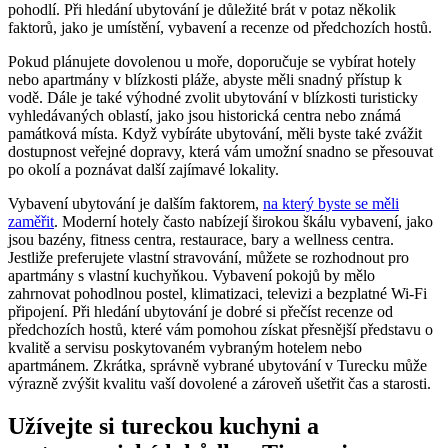
pohodlí. Při hledání ubytování je důležité brát v potaz několik
faktorů, jako je umístění, vybavení a recenze od předchozích hostů.
Pokud plánujete dovolenou u moře, doporučuje se vybírat hotely
nebo apartmány v blízkosti pláže, abyste měli snadný přístup k
vodě. Dále je také výhodné zvolit ubytování v blízkosti turisticky
vyhledávaných oblastí, jako jsou historická centra nebo známá
památková místa. Když vybíráte ubytování, měli byste také zvážit
dostupnost veřejné dopravy, která vám umožní snadno se přesouvat
po okolí a poznávat další zajímavé lokality.
Vybavení ubytování je dalším faktorem,
na který byste se měli
zaměřit
. Moderní hotely často nabízejí širokou škálu vybavení, jako
jsou bazény, fitness centra, restaurace, bary a wellness centra.
Jestliže preferujete vlastní stravování, můžete se rozhodnout pro
apartmány s vlastní kuchyňkou. Vybavení pokojů by mělo
zahrnovat pohodlnou postel, klimatizaci, televizi a bezplatné Wi-Fi
připojení. Při hledání ubytování je dobré si přečíst recenze od
předchozích hostů, které vám pomohou získat přesnější představu o
kvalitě a servisu poskytovaném vybraným hotelem nebo
apartmánem. Zkrátka, správně vybrané ubytování v Turecku může
výrazně zvýšit kvalitu vaší dovolené a zároveň ušetřit čas a starosti.
Užívejte si tureckou kuchyni a