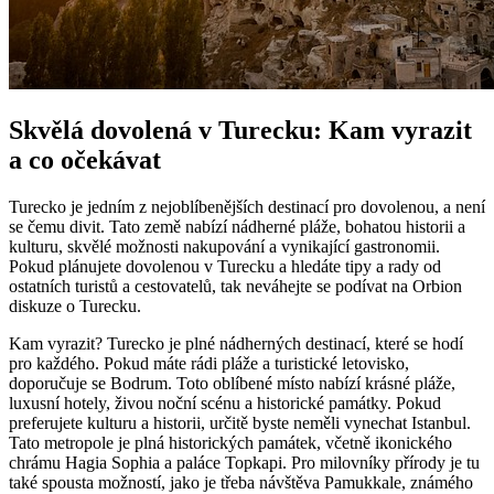
Skvělá dovolená v Turecku: Kam vyrazit
a co očekávat
Turecko je jedním z nejoblíbenějších destinací pro dovolenou, a není
se čemu divit. Tato země nabízí nádherné pláže, bohatou historii a
kulturu, skvělé možnosti nakupování a vynikající gastronomii.
Pokud plánujete dovolenou v Turecku a hledáte tipy a rady od
ostatních turistů a cestovatelů, tak neváhejte se podívat na Orbion
diskuze o Turecku.
Kam vyrazit? Turecko je plné nádherných destinací, které se hodí
pro každého. Pokud máte rádi pláže a turistické letovisko,
doporučuje se Bodrum. Toto oblíbené místo nabízí krásné pláže,
luxusní hotely, živou noční scénu a historické památky. Pokud
preferujete kulturu a historii, určitě byste neměli vynechat Istanbul.
Tato metropole je plná historických památek, včetně ikonického
chrámu Hagia Sophia a paláce Topkapi. Pro milovníky přírody je tu
také spousta možností, jako je třeba návštěva Pamukkale, známého