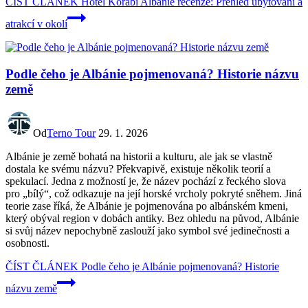
ČÍST ČLÁNEK
Hotel Korabi Albánie recenze: Přehled ubytování a
atrakcí v okolí
Podle čeho je Albánie pojmenovaná? Historie názvu
země
Od
Terno Tour
29. 1. 2026
Albánie je země bohatá na historii a kulturu, ale jak se vlastně
dostala ke svému názvu? Překvapivě, existuje několik teorií a
spekulací. Jedna z možností je, že název pochází z řeckého slova
pro „bílý“, což odkazuje na její horské vrcholy pokryté sněhem. Jiná
teorie zase říká, že Albánie je pojmenována po albánském kmeni,
který obýval region v dobách antiky. Bez ohledu na původ, Albánie
si svůj název nepochybně zaslouží jako symbol své jedinečnosti a
osobnosti.
ČÍST ČLÁNEK
Podle čeho je Albánie pojmenovaná? Historie
názvu země