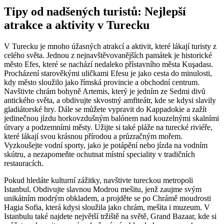
Tipy od nadšených turistů: Nejlepší
atrakce a aktivity v Turecku
V Turecku je mnoho úžasných atrakcí a aktivit, které lákají turisty z
celého světa. Jednou z nejnavštěvovanějších památek je historické
město Efes, které se nachází nedaleko přístavního města Kuşadası.
Procházení starověkými uličkami Efesu je jako cesta do minulosti,
kdy město sloužilo jako římská provincie a obchodní centrum.
Navštivte chrám bohyně Artemis, který je jedním ze Sedmi divů
antického světa, a obdivujte skvostný amfiteátr, kde se kdysi slavily
gladiátorské hry. Dále se můžete vypravit do Kappadokie a zažít
jedinečnou jízdu horkovzdušným balónem nad kouzelnými skalními
útvary a podzemními městy. Užijte si také pláže na turecké riviéře,
které lákají svou krásnou přírodou a průzračným mořem.
Vyzkoušejte vodní sporty, jako je potápění nebo jízda na vodním
skútru, a nezapomeňte ochutnat místní speciality v tradičních
restauracích.
Pokud hledáte kulturní zážitky, navštivte tureckou metropoli
Istanbul. Obdivujte slavnou Modrou mešitu, jenž zaujme svým
unikátním modrým obkladem, a projděte se po Chrámě moudrosti
Hagia Sofia, která kdysi sloužila jako chrám, mešita i muzeum. V
Istanbulu také najdete největší tržiště na světě, Grand Bazaar, kde si