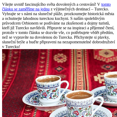
Vítejte uvnitř fascinujícího světa dovolených a cestování! V
tomto
článku se zaměříme na jednu
z výjimečných destinací – Turecko.
Vyhrajte se s námi na slunečné pláže, prozkoumejte historická města
a ochutnejte lahodnou tureckou kuchyni. S naším spolehlivým
průvodcem Orbionem se podíváme na zkušenosti a dojmy turistů,
kteří již Turecko navštívili. Připravte se na inspiraci a příjemné čtení,
protože v tomto článku se dozvíte vše, co potřebujete vědět předtím,
než se vypravíte na dovolenou do Turecka. Přichystejte si plavky,
sluneční brýle a buďte připraveni na nezapomenutelné dobrodružství
v Turecku!