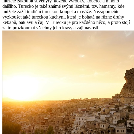
můžete zakoupit suvenýry, kožené výrobky, koberce a mnoho
dalšího. Turecko je také známé svými lázněmi, tzv. hamamy, kde
můžete zažít tradiční tureckou koupel a masáže. Nezapomeňte
vyzkoušet také tureckou kuchyni, která je bohatá na různé druhy
kebabů, baklavu a čaj. V Turecku je pro každého něco, a proto stojí
za to prozkoumat všechny jeho krásy a zajímavosti.