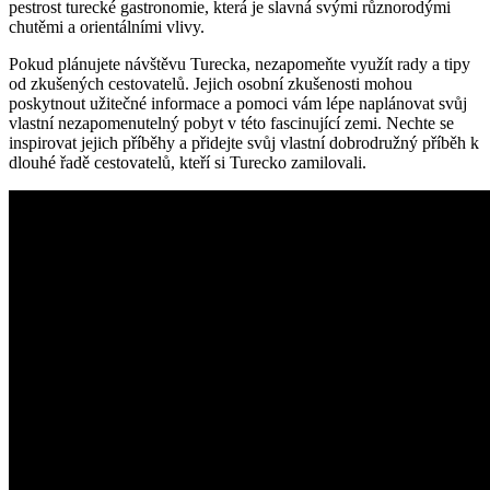
pestrost turecké gastronomie, která je slavná svými různorodými
chutěmi a orientálními vlivy.
Pokud plánujete návštěvu Turecka, nezapomeňte využít rady a tipy
od zkušených cestovatelů. Jejich osobní zkušenosti mohou
poskytnout užitečné informace a pomoci vám lépe naplánovat svůj
vlastní nezapomenutelný pobyt v této fascinující zemi. Nechte se
inspirovat jejich příběhy a přidejte svůj vlastní dobrodružný příběh k
dlouhé řadě cestovatelů, kteří si Turecko zamilovali.