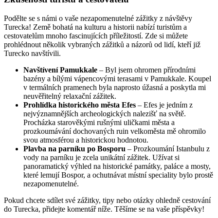
Podělte se s námi o vaše nezapomenutelné zážitky z návštěvy
Turecka! Země bohatá na kulturu a historii nabízí turistům a
cestovatelům mnoho fascinujících příležitostí. Zde si můžete
prohlédnout několik vybraných zážitků a názorů od lidí, kteří již
Turecko navštívili.
Navštívení Pamukkale
– Byl jsem ohromen přírodními
bazény a bílými vápencovými terasami v Pamukkale. Koupel
v termálních pramenech byla naprosto úžasná a poskytla mi
neuvěřitelný relaxační zážitek.
Prohlídka historického města Efes
– Efes je jedním z
nejvýznamnějších archeologických nalezišť na světě.
Procházka starověkými rušnými uličkami města a
prozkoumávání dochovaných ruin velkoměsta mě ohromilo
svou atmosférou a historickou hodnotou.
Plavba na parníku po Bosporu
– Prozkoumání Istanbulu z
vody na parníku je zcela unikátní zážitek. Užívat si
panoramatický výhled na historické památky, paláce a mosty,
které lemují Bospor, a ochutnávat místní speciality bylo prostě
nezapomenutelné.
Pokud chcete sdílet své zážitky, tipy nebo otázky ohledně cestování
do Turecka, přidejte komentář níže. Těšíme se na vaše příspěvky!