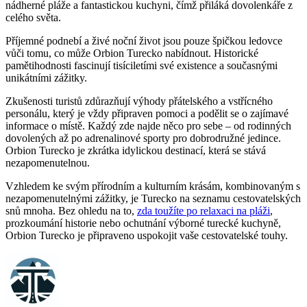
nádherné pláže a fantastickou kuchyni, čímž přiláká dovolenkáře z
celého světa.
Příjemné podnebí a živé noční život jsou pouze špičkou ledovce
vůči tomu, co může Orbion Turecko nabídnout. Historické
pamětihodnosti fascinují tisíciletími své existence a současnými
unikátními zážitky.
Zkušenosti turistů zdůrazňují výhody přátelského a vstřícného
personálu, který je vždy připraven pomoci a podělit se o zajímavé
informace o místě. Každý zde najde něco pro sebe – od rodinných
dovolených až po adrenalinové sporty pro dobrodružné jedince.
Orbion Turecko je zkrátka idylickou destinací, která se stává
nezapomenutelnou.
Vzhledem ke svým přírodním a kulturním krásám, kombinovaným s
nezapomenutelnými zážitky, je Turecko na seznamu cestovatelských
snů mnoha. Bez ohledu na to,
zda toužíte po relaxaci na pláži
,
prozkoumání historie nebo ochutnání výborné turecké kuchyně,
Orbion Turecko je připraveno uspokojit vaše cestovatelské touhy.