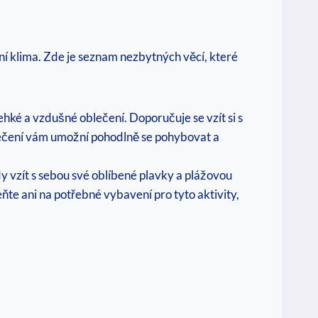
ní klima. Zde je seznam nezbytných věcí, které
ehké a vzdušné oblečení. Doporučuje se vzít si s
oblečení vám umožní pohodlně se pohybovat a
 vzít s sebou své oblíbené plavky a plážovou
ňte ani na potřebné vybavení pro tyto aktivity,