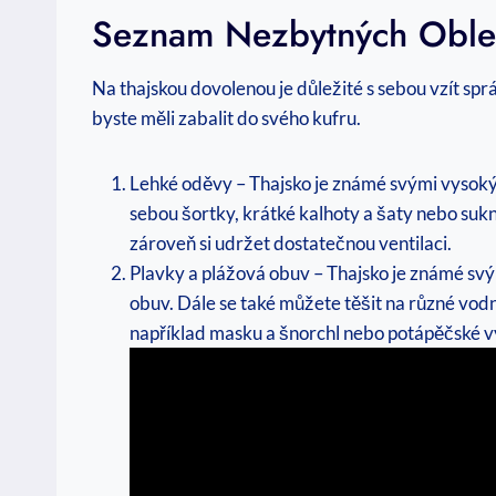
Seznam Nezbytných Obleč
Na thajskou dovolenou je důležité s sebou vzít sp
byste měli zabalit do svého kufru.
Lehké oděvy – Thajsko je známé svými vysokými
sebou šortky, krátké kalhoty a šaty nebo sukn
zároveň si udržet dostatečnou ventilaci.
Plavky a plážová obuv – Thajsko je známé sv
obuv. Dále se také můžete těšit na různé vodn
například masku a šnorchl nebo potápěčské v