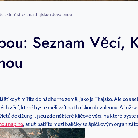
cí, které si vzít na thajskou dovolenou
bou: Seznam Věcí, K
enou
e
vlášť když míříte do nádherné země, jako je Thajsko. Ale co s 
 věcí, které byste měli vzít na thajskou dovolenou. Ať už se
etů do džunglí, jsou zde některé klíčové věci, na které byst
enou naplno
, ať už patříte mezi balíčky se špičkovým organizá