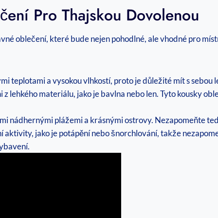
ení Pro Thajskou Dovolenou
rávné oblečení, které bude nejen pohodlné, ale vhodné pro míst
 teplotami a vysokou vlhkostí, proto je důležité mít s sebou l
i z lehkého materiálu, jako je bavlna nebo len. Tyto kousky 
ými nádhernými plážemi a krásnými ostrovy. Nezapomeňte tedy
í aktivity, jako je potápění nebo šnorchlování, takže nezapome
ybavení.