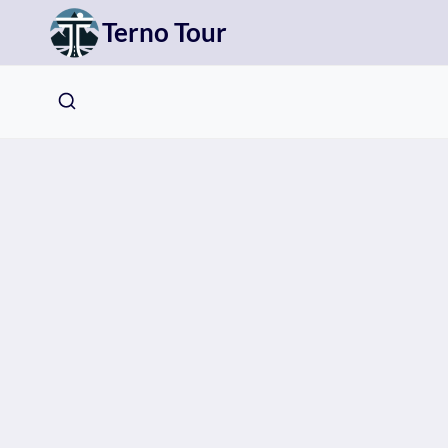
Přeskočit
Terno Tour
na
obsah