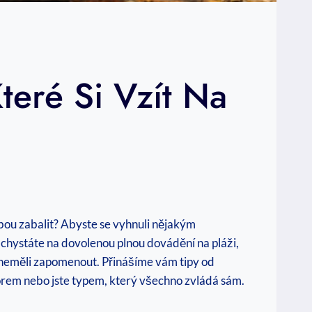
teré Si Vzít Na
sebou zabalit? Abyste se vyhnuli nějakým
 chystáte na dovolenou plnou dovádění na pláži,
e neměli zapomenout. Přinášíme vám tipy od
torem nebo jste typem, který všechno zvládá sám.