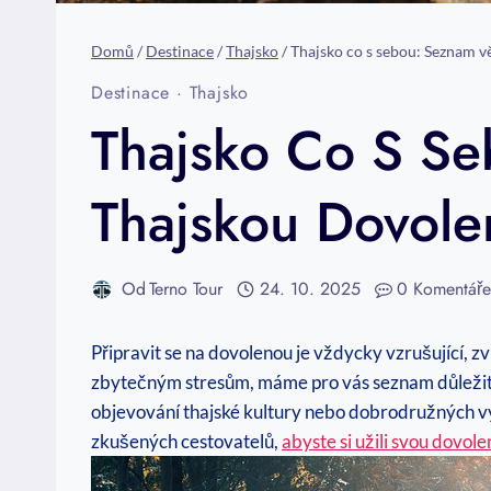
Domů
/
Destinace
/
Thajsko
/
Thajsko co s sebou: Seznam vě
Destinace
·
Thajsko
Thajsko Co S Se
Thajskou Dovol
Od
Terno Tour
24. 10. 2025
0 Komentář
Připravit se na dovolenou je vždycky vzrušující, z
zbytečným stresům, máme pro vás seznam důležitých
objevování thajské kultury nebo dobrodružných výl
zkušených cestovatelů,
abyste si užili svou dovol