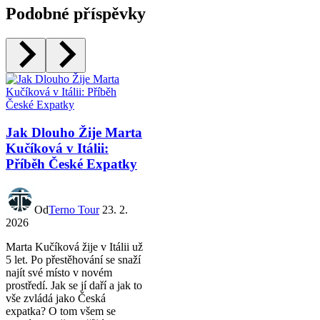
Podobné příspěvky
Jak Dlouho Žije Marta
Kučíková v Itálii:
Příběh České Expatky
Od
Terno Tour
23. 2.
2026
Marta Kučíková žije v Itálii už
5 let. Po přestěhování se snaží
najít své místo v novém
prostředí. Jak se jí daří a jak to
vše zvládá jako Česká
expatka? O tom všem se