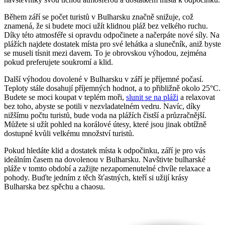
Během září se počet turistů v Bulharsku značně snižuje, což
znamená, že si budete moci užít klidnou pláž bez velkého ruchu.
Díky této atmosféře si opravdu odpočinete a načerpáte nové síly. Na
plážích najdete dostatek místa pro své lehátka a slunečník, aniž byste
se museli tísnit mezi davem. To je obrovskou výhodou, zejména
pokud preferujete soukromí a klid.
Další výhodou dovolené v Bulharsku v září je příjemné počasí.
Teploty stále dosahují příjemných hodnot, a to přibližně okolo 25°C.
Budete se moci koupat v teplém moři,
slunit se na pláži
a relaxovat
bez toho, abyste se potili v nezvladatelném vedru. Navíc, díky
nižšímu počtu turistů, bude voda na plážích čistší a průzračnější.
Můžete si užít pohled na korálové útesy, které jsou jinak obtížně
dostupné kvůli velkému množství turistů.
Pokud hledáte klid a dostatek místa k odpočinku, září je pro vás
ideálním časem na dovolenou v Bulharsku. Navštivte bulharské
pláže v tomto období a zažijte nezapomenutelné chvíle relaxace a
pohody. Buďte jedním z těch šťastných, kteří si užijí krásy
Bulharska bez spěchu a chaosu.