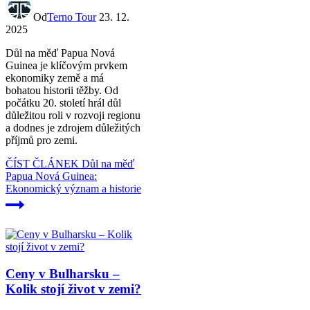
Od
Terno Tour
23. 12.
2025
Důl na měď Papua Nová
Guinea je klíčovým prvkem
ekonomiky země a má
bohatou historii těžby. Od
počátku 20. století hrál důl
důležitou roli v rozvoji regionu
a dodnes je zdrojem důležitých
příjmů pro zemi.
ČÍST ČLÁNEK
Důl na měď
Papua Nová Guinea:
Ekonomický význam a historie
Ceny v Bulharsku –
Kolik stojí život v zemi?