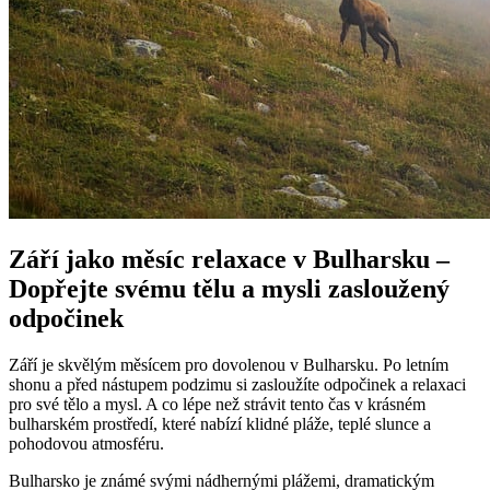
Září jako měsíc relaxace v Bulharsku –
Dopřejte svému tělu a mysli zasloužený
odpočinek
Září je skvělým měsícem pro dovolenou v Bulharsku. Po letním
shonu a před nástupem podzimu si zasloužíte odpočinek a relaxaci
pro své tělo a mysl. A co lépe než strávit tento čas v krásném
bulharském prostředí, které nabízí klidné pláže, teplé slunce a
pohodovou atmosféru.
Bulharsko je známé svými nádhernými plážemi, dramatickým