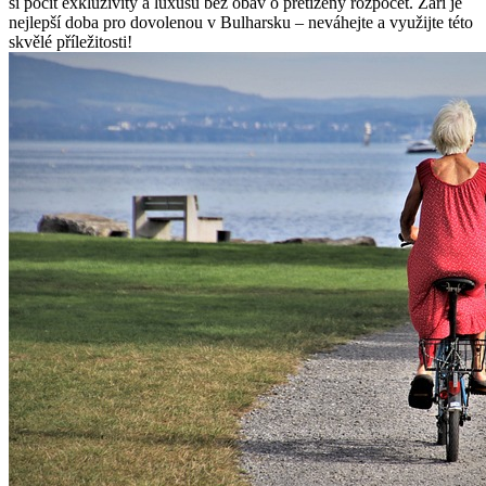
si pocit exkluzivity a luxusu bez obav o přetížený rozpočet. Září je
nejlepší doba pro dovolenou v Bulharsku – neváhejte a využijte této
skvělé příležitosti!