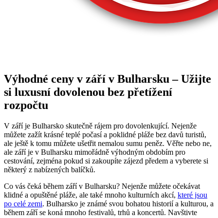
Výhodné ceny v září v Bulharsku – Užijte
si luxusní dovolenou bez přetížení
rozpočtu
V září je Bulharsko skutečně rájem pro dovolenkující. Nejenže
můžete zažít krásné teplé počasí a poklidné pláže bez davů turistů,
ale ještě k tomu můžete ušetřit nemalou sumu peněz. Věřte nebo ne,
ale září je v Bulharsku mimořádně výhodným obdobím pro
cestování, zejména pokud si zakoupíte zájezd předem a vyberete si
některý z nabízených balíčků.
Co vás čeká během září v Bulharsku? Nejenže můžete očekávat
klidné a opuštěné pláže, ale také mnoho kulturních akcí,
které jsou
po celé zemi
. Bulharsko je známé svou bohatou historií a kulturou, a
během září se koná mnoho festivalů, trhů a koncertů. Navštivte