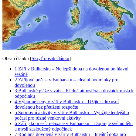
Obsah článku
[
Skryť obsah článku
]
1
Září v Bulharsku – Nejlepší doba na dovolenou po hlavní
sezóně
2
Zářijové počasí v Bulharsku – Ideální podmínky pro
dovolenou
3
Bulharské pláže v září – Klidná atmosféra a dostatek místa k
odpočinku
4
Výhodné ceny v září v Bulharsku – Užijte si luxusní
dovolenou bez přetížení rozpočtu
5
Sportovní aktivity v září v Bulharsku – Využijte teplejšího
počasí pro různé venkovní aktivity
6
Září jako měsíc relaxace v Bulharsku – Dopřejte svému tělu
a mysli zasloužený odpočinek
7
Rodinná dovolená v září v Bulharsku – Ideální doba pro