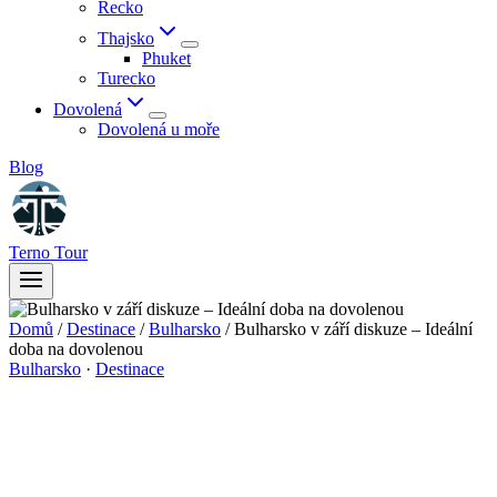
Řecko
Thajsko
Phuket
Turecko
Dovolená
Dovolená u moře
Blog
Terno Tour
Domů
/
Destinace
/
Bulharsko
/
Bulharsko v září diskuze – Ideální
doba na dovolenou
Bulharsko
·
Destinace