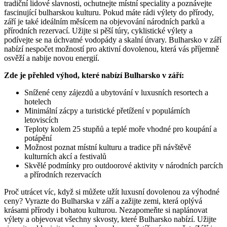
tradiční lidové slavnosti, ochutnejte místní speciality a poznávejte
fascinující bulharskou kulturu. Pokud máte rádi výlety do přírody,
září je také ideálním měsícem na objevování národních parků a
přírodních rezervací. Užijte si pěší túry, cyklistické výlety a
podívejte se na úchvatné vodopády a skalní útvary. Bulharsko v září
nabízí nespočet možností pro aktivní dovolenou, která vás příjemně
osvěží a nabije novou energií.
Zde je přehled výhod, které nabízí Bulharsko v září:
Snížené ceny zájezdů a ubytování v luxusních resortech a
hotelech
Minimální zácpy a turistické přetížení v populárních
letoviscích
Teploty kolem 25 stupňů a teplé moře vhodné pro koupání a
potápění
Možnost poznat místní kulturu a tradice při návštěvě
kulturních akcí a festivalů
Skvělé podmínky pro outdoorové aktivity v národních parcích
a přírodních rezervacích
Proč utrácet víc, když si můžete užít luxusní dovolenou za výhodné
ceny? Vyrazte do Bulharska v září a zažijte zemi, která oplývá
krásami přírody i bohatou kulturou. Nezapomeňte si naplánovat
výlety a objevovat všechny skvosty, které Bulharsko nabízí. Užijte