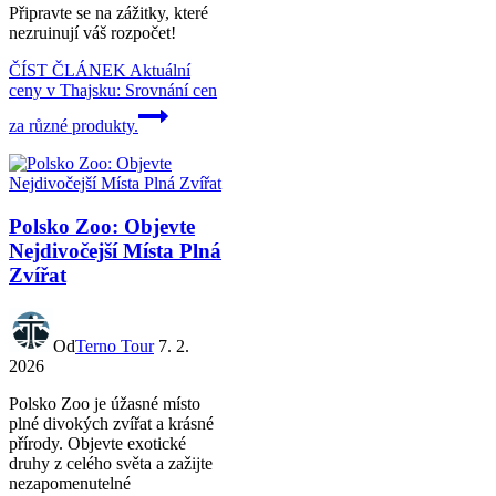
Připravte se na zážitky, které
nezruinují váš rozpočet!
ČÍST ČLÁNEK
Aktuální
ceny v Thajsku: Srovnání cen
za různé produkty.
Polsko Zoo: Objevte
Nejdivočejší Místa Plná
Zvířat
Od
Terno Tour
7. 2.
2026
Polsko Zoo je úžasné místo
plné divokých zvířat a krásné
přírody. Objevte exotické
druhy z celého světa a zažijte
nezapomenutelné