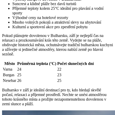
Suncrest a klidné pláže bez davů turistů
Příjemné teploty kolem 25°C ideální pro plavání a vodní
sporty
Výhodné ceny na hotelové rezorty
Mnoho volných pokojů a atraktivní slevy na ubytování
Kulturní a sportovní akce pro zpestření pobytu
Pokud plánujete dovolenou v Bulharsku, září je nejlepší čas na
relaxaci a prozkoumávání krás této země. Vydejte se na pláže,
obdivujte historická města, ochutnávejte tradiční bulharskou kuchyni
a užívejte si jedinečné atmosféry, kterou nabízí země po hlavní
sezóně.
Město
Průměrná teplota (°C)
Počet slunečných dní
Varna
24
22
Burgas
25
23
Nesebar
26
25
Bulharsko v září je ideální destinací pro ty, kdo hledají skvělé
počasí, relaxaci a příjemné prostředí. Nechte se unést atmosférou
tohoto krásného místa a prožijte nezapomenutelnou dovolenou v
zemi slunce a pláží.