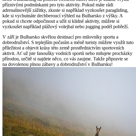
příznivými podmínkami pro tyto aktivity. Pokud máte rádi
adrenalinovější zážitky, zkuste si například vyzkoušet paragliding,
kde si vychutnáte dechberoucí výhled na Bulharsko z výšky. A
pokud si chcete odpočinout a užít si klidné aktivity, můžete si
vyzkoušet například plážový volejbal nebo jogging podél pobřeží.
V září je Bulharsko skvělou destinací pro milovníky sportu a
dobrodružství. S teplejším počasím a méně turisty můžete využít tuto
příležitost a objevit krásy této země prostřednictvím sportovních
aktivit. Ať už jste fanoušky vodních sportů nebo milujete procházky
přírodou, určitě si najdete něco, co vás zaujme. Takže připravte se
na dovolenou plnou zábavy a dobrodružství v Bulharsku!