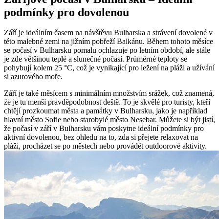
podmínky pro dovolenou
Září je ideálním časem na návštěvu Bulharska a strávení dovolené v
této malebné zemi na jižním pobřeží Balkánu. Během tohoto měsíce
se počasí v Bulharsku pomalu ochlazuje po letním období, ale stále
je zde většinou teplé a slunečné počasí. Průměrné teploty se
pohybují kolem 25 °C, což je vynikající pro ležení na pláži a užívání
si azurového moře.
Září je také měsícem s minimálním množstvím srážek, což znamená,
že je tu menší pravděpodobnost deště. To je skvělé pro turisty, kteří
chtějí prozkoumat města a památky v Bulharsku, jako je například
hlavní město Sofie nebo starobylé město Nesebar. Můžete si být jistí,
že počasí v září v Bulharsku vám poskytne ideální podmínky pro
aktivní dovolenou, bez ohledu na to, zda si přejete relaxovat na
pláži, procházet se po městech nebo provádět outdoorové aktivity.