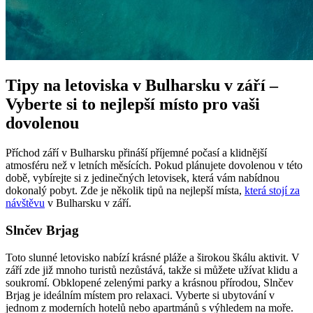
Tipy na letoviska v Bulharsku v září –
Vyberte si to nejlepší místo pro vaši
dovolenou
Příchod září v Bulharsku přináší příjemné počasí a klidnější
atmosféru než v letních měsících. Pokud plánujete dovolenou v této
době, vybírejte si z jedinečných letovisek, která vám nabídnou
dokonalý pobyt. Zde je několik tipů na nejlepší místa,
která stojí za
návštěvu
v Bulharsku v září.
Slnčev Brjag
Toto slunné letovisko nabízí krásné pláže a širokou škálu aktivit. V
září zde již mnoho turistů nezůstává, takže si můžete užívat klidu a
soukromí. Obklopené zelenými parky a krásnou přírodou, Slnčev
Brjag je ideálním místem pro relaxaci. Vyberte si ubytování v
jednom z moderních hotelů nebo apartmánů s výhledem na moře.