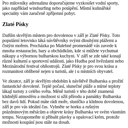
Pro milovníky adrenalinu doporučujeme vyzkoušet vodní sporty,
jako například windsurfing nebo potápění. Místní kulinářské
speciality vám zaručeně zpříjemní pobyt.
Zlaté Písky
Dalším skvělým místem pro dovolenou v září je Zlaté Písky. Toto
populární letovisko láká návštěvníky svými dlouhými plážemi a
čistým mořem. Procházka po Malebné promenádě vás zavede k
mnoha restauracím, bary a obchůdkům, kde si můžete vychutnat
nákupy a výbornou bulharskou kuchyni. V září se zde také konají
různé kulturní a sportovní události, jako Hudba pod hvězdami nebo
Mezinárodní festival ohňostrojů. Zlaté Písky je pro svou krásu a
rozmanitost oblíbené nejen u turistů, ale i u místních obyvatel.
Ve zkratce, září je skvělým obdobím k návštěvě Bulharska a prožití
fantastické dovolené. Teplé počasí, slunečné pláže a mírné teploty
lákají turisty z celého světa. Méně turistů v této době znamená
klidnější atmosféru a možnost si užít přírodu a památky Bulharska
bez davů lidí. Pokud máte rádi moře, sluníčko a klidnou dovolenou,
září je pro vás ideální čas. Vyhněte se horku a rušným
prázdninovým měsícům a objevte krásy Bulharska ve svém vlastním
tempu. Nezapomeňte si přibalit plavky a opalovací krém, protože
možnosti koupání jsou stále na dosah.