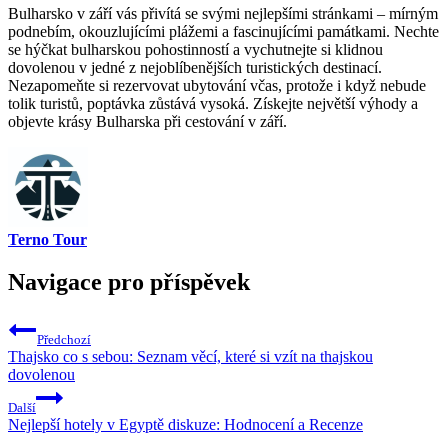
Bulharsko v září vás přivítá se svými nejlepšími stránkami – mírným
podnebím, okouzlujícími plážemi a fascinujícími památkami. Nechte
se hýčkat bulharskou pohostinností a vychutnejte si klidnou
dovolenou v jedné z nejoblíbenějších turistických destinací.
Nezapomeňte si rezervovat ubytování včas, protože i když nebude
tolik turistů, poptávka zůstává vysoká. Získejte největší výhody a
objevte krásy Bulharska při cestování v září.
Terno Tour
Navigace pro příspěvek
Předchozí
Thajsko co s sebou: Seznam věcí, které si vzít na thajskou
dovolenou
Další
Nejlepší hotely v Egyptě diskuze: Hodnocení a Recenze