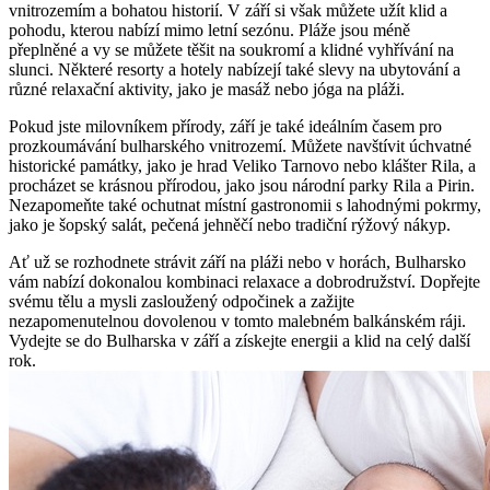
vnitrozemím a bohatou historií. V září si však můžete užít klid a
pohodu, kterou nabízí mimo letní sezónu. Pláže jsou méně
přeplněné a vy se můžete těšit na soukromí a klidné vyhřívání na
slunci. Některé resorty a hotely nabízejí také slevy na ubytování a
různé relaxační aktivity, jako je masáž nebo jóga na pláži.
Pokud jste milovníkem přírody, září je také ideálním časem pro
prozkoumávání bulharského vnitrozemí. Můžete navštívit úchvatné
historické památky, jako je hrad Veliko Tarnovo nebo klášter Rila, a
procházet se krásnou přírodou, jako jsou národní parky Rila a Pirin.
Nezapomeňte také ochutnat místní gastronomii s lahodnými pokrmy,
jako je šopský salát, pečená jehněčí nebo tradiční rýžový nákyp.
Ať už se rozhodnete strávit září na pláži nebo v horách, Bulharsko
vám nabízí dokonalou kombinaci relaxace a dobrodružství. Dopřejte
svému tělu a mysli zasloužený odpočinek a zažijte
nezapomenutelnou dovolenou v tomto malebném balkánském ráji.
Vydejte se do Bulharska v září a získejte energii a klid na celý další
rok.