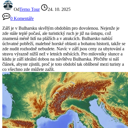
Od
Terno Tour
24. 10. 2025
0 Komentáře
Září je v Bulharsku skvělým obdobím pro dovolenou. Nejenže je
zde stále teplé počasí, ale turistický ruch je již na ústupu, což
znamená méně lidí na plážích a v atrakcích. Bulharsko nabízí
úchvatné pobřeží, malebné horské oblasti a bohatou historii, takže se
zde nudit rozhodně nebudete. Navíc v září jsou ceny za ubytování a
stravu výrazně nižší než v letních měsících. Pro milovníky slunce a
klidu je září ideální dobou na návštěvu Bulharska. Přečtěte si náš
článek, abyste zjistili, proč je toto období tak oblíbené mezi turisty a
co všechno zde můžete zažít.