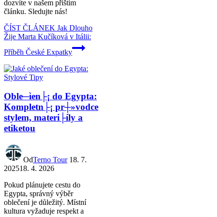
dozvíte v našem příštím
článku. Sledujte nás!
ČÍST ČLÁNEK
Jak Dlouho
Žije Marta Kučíková v Itálii:
Příběh České Expatky
Oble─ìen├¡ do Egypta:
Kompletn├¡ pr┼»vodce
stylem, materi├íly a
etiketou
Od
Terno Tour
18. 7.
2025
18. 4. 2026
Pokud plánujete cestu do
Egypta, správný výběr
oblečení je důležitý. Místní
kultura vyžaduje respekt a