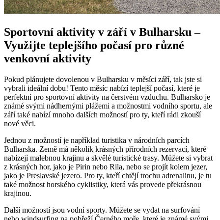
Sportovní aktivity v září v Bulharsku –
Využijte teplejšího počasí pro různé
venkovní aktivity
Pokud plánujete dovolenou v Bulharsku v měsíci září, tak jste si
vybrali ideální dobu! Tento měsíc nabízí teplejší počasí, které je
perfektní pro sportovní aktivity na čerstvém vzduchu. Bulharsko je
známé svými nádhernými plážemi a možnostmi vodního sportu, ale
září také nabízí mnoho dalších možností pro ty, kteří rádi zkouší
nové věci.
Jednou z možností je například turistika v národních parcích
Bulharska. Země má několik krásných přírodních rezervací, které
nabízejí malebnou krajinu a skvělé turistické trasy. Můžete si vybrat
z krásných hor, jako je Pirin nebo Rila, nebo se projít kolem jezer,
jako je Preslavské jezero. Pro ty, kteří chtějí trochu adrenalinu, je tu
také možnost horského cyklistiky, která vás provede překrásnou
krajinou.
Další možností jsou vodní sporty. Můžete se vydat na surfování
nebo windsurfing na pobřeží Černého moře, které je známé svými