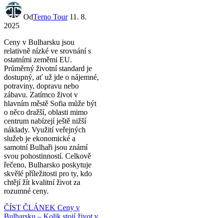
Od
Terno Tour
11. 8.
2025
Ceny v Bulharsku jsou
relativně nízké ve srovnání s
ostatními zeměmi EU.
Průměrný životní standard je
dostupný, ať už jde o nájemné,
potraviny, dopravu nebo
zábavu. Zatímco život v
hlavním městě Sofia může být
o něco dražší, oblasti mimo
centrum nabízejí ještě nižší
náklady. Využití veřejných
služeb je ekonomické a
samotní Bulhaři jsou známí
svou pohostinností. Celkově
řečeno, Bulharsko poskytuje
skvělé příležitosti pro ty, kdo
chtějí žít kvalitní život za
rozumné ceny.
ČÍST ČLÁNEK
Ceny v
Bulharsku – Kolik stojí život v