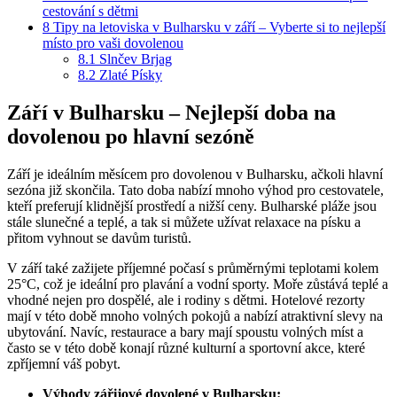
cestování s dětmi
8
Tipy na letoviska v Bulharsku v září – Vyberte si to nejlepší
místo pro vaši dovolenou
8.1
Slnčev Brjag
8.2
Zlaté Písky
Září v Bulharsku – Nejlepší doba na
dovolenou po hlavní sezóně
Září je ideálním měsícem pro dovolenou v Bulharsku, ačkoli hlavní
sezóna již skončila. Tato doba nabízí mnoho výhod pro cestovatele,
kteří preferují klidnější prostředí a nižší ceny. Bulharské pláže jsou
stále slunečné a teplé, a tak si můžete užívat relaxace na písku a
přitom vyhnout se davům turistů.
V září také zažijete příjemné počasí s průměrnými teplotami kolem
25°C, což je ideální pro plavání a vodní sporty. Moře zůstává teplé a
vhodné nejen pro dospělé, ale i rodiny s dětmi. Hotelové rezorty
mají v této době mnoho volných pokojů a nabízí atraktivní slevy na
ubytování. Navíc, restaurace a bary mají spoustu volných míst a
často se v této době konají různé kulturní a sportovní akce, které
zpříjemní váš pobyt.
Výhody zářijové dovolené v Bulharsku: