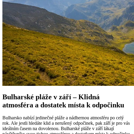
Bulharské pláže v září – Klidná
atmosféra a dostatek místa k odpočinku
Bulharsko nabízí jedinečné pláže a nádhernou atmosféru po celý
rok. Ale jestli hledáte klid a nerušený odpočinek, pak září je pro vás
ideálním časem na dovolenou. Bulharské pláže v září lákají
návštěvníky svou tichou atmosférou a dostatkem místa k odpočinku.