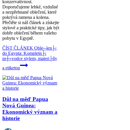
konzervativnost.
Doporučujeme lehké, vzdušné
a nezpřehnané oblečení, které
pokrývá ramena a kolena.
Přečtěte si náš článek a získejte
stylové a praktické tipy, jak být
dobře oblečení během vašeho
pobytu v Egyptě.
ČÍST ČLÁNEK
Oble─ìen├¡
do Egypta: Kompletn├¡
pr┼»vodce stylem, materi├íly
a etiketou
Důl na měď Papua
Nová Guinea:
Ekonomický význam a
historie