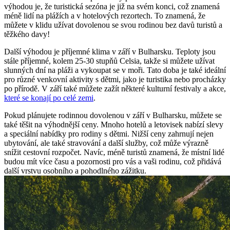
výhodou je, že turistická sezóna je již na svém konci, což znamená
méně lidí na plážích a v hotelových rezortech. To znamená, že
můžete v klidu užívat dovolenou se svou rodinou bez davů turistů a
těžkého davy!
Další výhodou je příjemné klima v září v Bulharsku. Teploty jsou
stále příjemné, kolem 25-30 stupňů Celsia, takže si můžete užívat
slunných dní na pláži a vykoupat se v moři. Tato doba je také ideální
pro různé venkovní aktivity s dětmi, jako je turistika nebo procházky
po přírodě. V září také můžete zažít některé kulturní festivaly a akce,
které se konají po celé zemi
.
Pokud plánujete rodinnou dovolenou v září v Bulharsku, můžete se
také těšit na výhodnější ceny. Mnoho hotelů a letovisek nabízí slevy
a speciální nabídky pro rodiny s dětmi. Nižší ceny zahrnují nejen
ubytování, ale také stravování a další služby, což může výrazně
snížit cestovní rozpočet. Navíc, méně turistů znamená, že místní lidé
budou mít více času a pozornosti pro vás a vaši rodinu, což přidává
další vrstvu osobního a pohodlného zážitku.