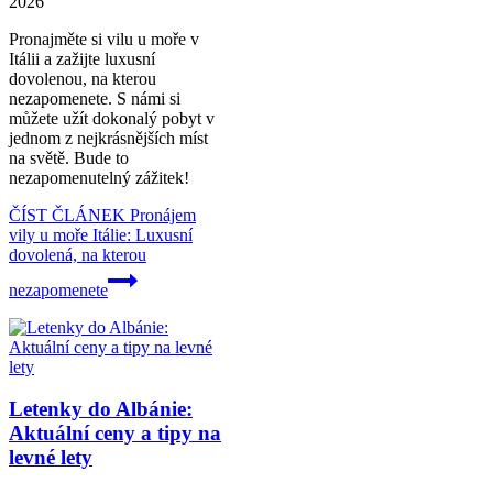
2026
Pronajměte si vilu u moře v
Itálii a zažijte luxusní
dovolenou, na kterou
nezapomenete. S námi si
můžete užít dokonalý pobyt v
jednom z nejkrásnějších míst
na světě. Bude to
nezapomenutelný zážitek!
ČÍST ČLÁNEK
Pronájem
vily u moře Itálie: Luxusní
dovolená, na kterou
nezapomenete
Letenky do Albánie:
Aktuální ceny a tipy na
levné lety