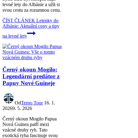
levné lety do Albánie a užít si
svou cestu za rozumnou cenu.
ČÍST ČLÁNEK
Letenky do
Albánie: Aktuální ceny a tipy
na levné lety
Černý okoun Mogilo:
Legendární predátor z
Papuy Nové Guineje
Od
Terno Tour
16. 1.
2026
9. 5. 2026
Černý okoun Mogilo Papua
Nová Guinea patří mezi
vzácné druhy ryb. Tato
exotická ryba fascinuje svou