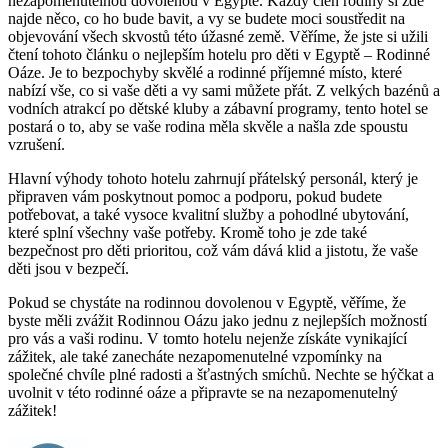
nezapomenutelnou dovolenou v Egyptě. Každý člen rodiny si zde
najde něco, co ho bude bavit, a vy se budete moci soustředit na
objevování všech skvostů této úžasné země. Věříme, že jste si užili
čtení tohoto článku o nejlepším hotelu pro děti v Egyptě – Rodinné
Oáze. Je to bezpochyby skvělé a rodinné příjemné místo, které
nabízí vše, co si vaše děti a vy sami můžete přát. Z velkých bazénů a
vodních atrakcí po dětské kluby a zábavní programy, tento hotel se
postará o to, aby se vaše rodina měla skvěle a našla zde spoustu
vzrušení.
Hlavní výhody tohoto hotelu zahrnují přátelský personál, který je
připraven vám poskytnout pomoc a podporu, pokud budete
potřebovat, a také vysoce kvalitní služby a pohodlné ubytování,
které splní všechny vaše potřeby. Kromě toho je zde také
bezpečnost pro děti prioritou, což vám dává klid a jistotu, že vaše
děti jsou v bezpečí.
Pokud se chystáte na rodinnou dovolenou v Egyptě, věříme, že
byste měli zvážit Rodinnou Oázu jako jednu z nejlepších možností
pro vás a vaši rodinu. V tomto hotelu nejenže získáte vynikající
zážitek, ale také zanecháte nezapomenutelné vzpomínky na
společné chvíle plné radosti a šťastných smíchů. Nechte se hýčkat a
uvolnit v této rodinné oáze a připravte se na nezapomenutelný
zážitek!