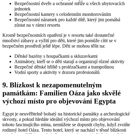
Bezpečnostní dveře a ochranné mříže u všech ubytovacích
jednotek
Bezpečnostní kamery s celodenním monitorováním
Bezpečnostní náramek pro každé dítě, který jim pomáhá
zůstat na v rámci resortu
Kromě bezpečnostních opatření je v resortu také dostatečné
množství zábavy a vyžití pro děti, které jim pomůže cítit se v
bezpečném prostředí ještě lépe. Děti se mohou těšit na:
Dětské bazény s houpačkami a skluzavkami
Animátory, kteří se o děti starají a organizují různé aktivity
Bezpečné dětské hřiště s prolézačkami a trampolínou
Vodní sporty a aktivity v dozoru profesionálů
9. Blízkost k nezapomenutelným
památkám: Familien Oáza jako skvělé
výchozí místo pro objevování Egypta
Egypt je neuvěřitelně bohatý na historické památky a archeologické
skvosty, a pokud hledáte ideální výchozí místo pro objevování
tohoto fascinujícího místa, nemůžete se dopustit chyby, když zvolíte
rodinný hotel Oáza. Tento hotel, který se nachází v těsné blízkosti