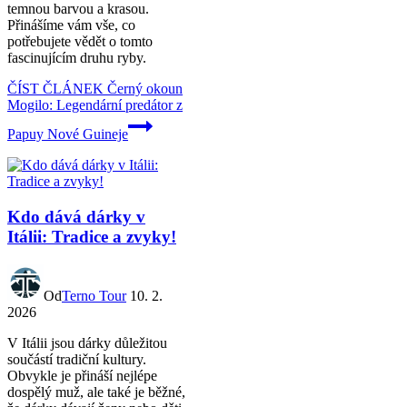
temnou barvou a krasou.
Přinášíme vám vše, co
potřebujete vědět o tomto
fascinujícím druhu ryby.
ČÍST ČLÁNEK
Černý okoun
Mogilo: Legendární predátor z
Papuy Nové Guineje
Kdo dává dárky v
Itálii: Tradice a zvyky!
Od
Terno Tour
10. 2.
2026
V Itálii jsou dárky důležitou
součástí tradiční kultury.
Obvykle je přináší nejlépe
dospělý muž, ale také je běžné,