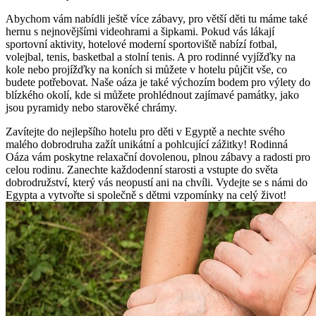
Abychom vám nabídli ještě více zábavy, pro větší děti tu máme také
hernu s nejnovějšími videohrami a šipkami. Pokud vás lákají
sportovní aktivity, hotelové moderní sportoviště nabízí fotbal,
volejbal, tenis, basketbal a stolní tenis. A pro rodinné vyjížďky na
kole nebo projížďky na koních si můžete v hotelu půjčit vše, co
budete potřebovat. Naše oáza je také výchozím bodem pro výlety do
blízkého okolí, kde si můžete prohlédnout zajímavé památky, jako
jsou pyramidy nebo starověké chrámy.
Zavítejte do nejlepšího hotelu pro děti v Egyptě a nechte svého
malého dobrodruha zažít unikátní a pohlcující zážitky! Rodinná
Oáza vám poskytne relaxační dovolenou, plnou zábavy a radosti pro
celou rodinu. Zanechte každodenní starosti a vstupte do světa
dobrodružství, který vás neopustí ani na chvíli. Vydejte se s námi do
Egypta a vytvořte si společně s dětmi vzpomínky na celý život!