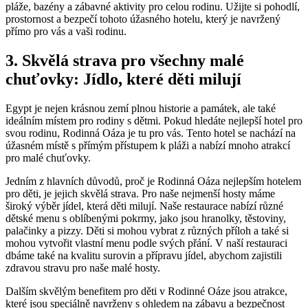
pláže, bazény a zábavné aktivity pro celou rodinu. Užijte si pohodlí,
prostornost a bezpečí tohoto úžasného hotelu, který je navržený
přímo pro vás a vaši rodinu.
3. Skvělá strava pro všechny malé
chuťovky: Jídlo, které děti milují
Egypt je nejen krásnou zemí plnou historie a památek, ale také
ideálním místem pro rodiny s dětmi. Pokud hledáte nejlepší hotel pro
svou rodinu, Rodinná Oáza je tu pro vás. Tento hotel se nachází na
úžasném místě s přímým přístupem k pláži a nabízí mnoho atrakcí
pro malé chuťovky.
Jedním z hlavních důvodů, proč je Rodinná Oáza nejlepším hotelem
pro děti, je jejich skvělá strava. Pro naše nejmenší hosty máme
široký výběr jídel, která děti milují. Naše restaurace nabízí různé
dětské menu s oblíbenými pokrmy, jako jsou hranolky, těstoviny,
palačinky a pizzy. Děti si mohou vybrat z různých příloh a také si
mohou vytvořit vlastní menu podle svých přání. V naší restauraci
dbáme také na kvalitu surovin a přípravu jídel, abychom zajistili
zdravou stravu pro naše malé hosty.
Dalším skvělým benefitem pro děti v Rodinné Oáze jsou atrakce,
které jsou speciálně navrženy s ohledem na zábavu a bezpečnost