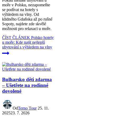
Pokud hledáte ubytování u
moře v Polsku, nezapomeňte
se podívat na hotely s
výhledem na vlny. Od
klidného Gdaňska až po rušné
Sopoty, najdete zde skvělé
možnosti pro relaxaci u moře.
ČÍST ČLÁNEK
Polsko hotely
u moře: Kde najít nejlepší
ubytování s výhledem na vlny
Bulharsko děti zdarma
– Ušetřete na rodinné
dovolené
Od
Terno Tour
25. 11.
2025
23. 7. 2026