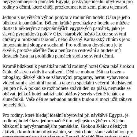
nejvýznamnějších památek Egypta, poskytuje ideální ubytování pro
rodiny s dětmi, které chtějí prozkoumat tuto zemi plnou tajemství.
Jednou z největších výhod pobytu v rodinném hotelu Oáza je jeho
blízkost k památkám. Během krátké procházky z hotelu se můžete
dostat k některým z nejznámějších egyptských památek, jako je
slavná pyramidová pole v Gíze, starobylé město Luxor se svými
chrámy a hrobkami faraonů, nebo úžasný Karnakský chrám s jeho
impozantními sloupy a sochami. Pro rodinnou dovolenou je to
skvělé, protože ušetříte čas a peníze na cestování a budete mít
dostatek času na prohlídku památek spolu se svými dětmi.
Kromě blízkosti k památkám nabízí rodinný hotel Oáza také širokou
škálu dětských aktivit a zařízení. Děti se mohou těšit na bazén s
tobogány, dětský klub se zábavnými programy, hernu vybavenou
videohrami a stolními hrami, a také na speciální večerní představení
jen pro ně. A pokud se rozhodnete strávit den na pláži, nemusíte se
obávat, jelikož hotel nabízí také plážový servis včetně lehátek a
slunečníků. Vaše děti se nebudou nudit a budou si moci užít zábavu
po celý den.
Pro rodiny, které hledají ideální ubytování při návštěvě Egypta, je
rodinný hotel Oáza jednoznačně tím nejlepším výběrem. S jeho
blízkostí k nejvýznamnějším památkám, širokou škálou dětských
aktivit a komfortním ubytováním, se tento hotel stane základnou pro