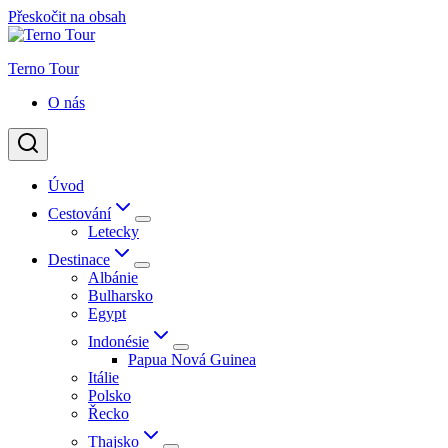
Přeskočit na obsah
Terno Tour
O nás
Úvod
Cestování
Letecky
Destinace
Albánie
Bulharsko
Egypt
Indonésie
Papua Nová Guinea
Itálie
Polsko
Řecko
Thajsko