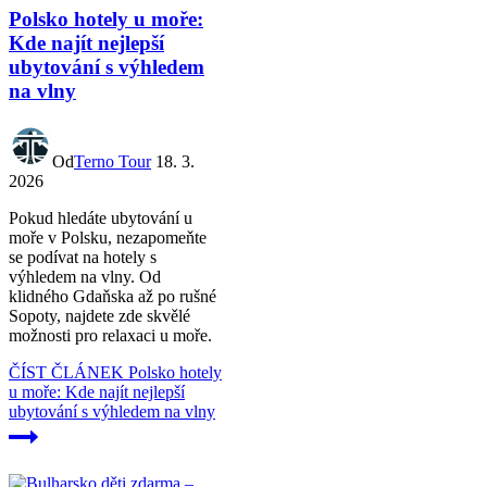
Polsko hotely u moře:
Kde najít nejlepší
ubytování s výhledem
na vlny
Od
Terno Tour
18. 3.
2026
Pokud hledáte ubytování u
moře v Polsku, nezapomeňte
se podívat na hotely s
výhledem na vlny. Od
klidného Gdaňska až po rušné
Sopoty, najdete zde skvělé
možnosti pro relaxaci u moře.
ČÍST ČLÁNEK
Polsko hotely
u moře: Kde najít nejlepší
ubytování s výhledem na vlny