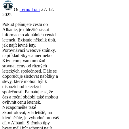
Od
Terno Tour
27. 12.
2025
Pokud plánujete cestu do
Albánie, je důležité získat
informace o aktuálních cenách
letenek. Existuje několik tipů,
jak najít levné lety.
Porovnávací webové stránky,
například Skyscanner nebo
Kiwi.com, vám umožní
srovnat ceny od různých
leteckých společností. Dále se
doporučuje sledovat nabídky a
slevy, které mohou být k
dispozici od leteckých
společností. Pamatujte si, že
čas a roční období také mohou
ovlivnit cenu letenek.
Nezapomeňte také
zkontrolovat, zda letiště, na
které létáte, je výhodné pro váš
cíl v Albánii. S těmito tipy
byste měli být schopni najít