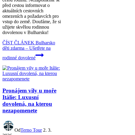
před cestou informovat o
aktuálních cestovních
omezeních a požadavcích pro
vstup do země. Doufáme, že si
užijete skvělou rodinnou
dovolenou v Bulharsku!
ČÍST ČLÁNEK
Bulharsko
děti zdarma – Ušetřete na
rodinné dovolené
Pronájem vily u moře
Itálie: Luxusní
dovolená, na kterou
nezapomenete
Od
Terno Tour
2. 3.