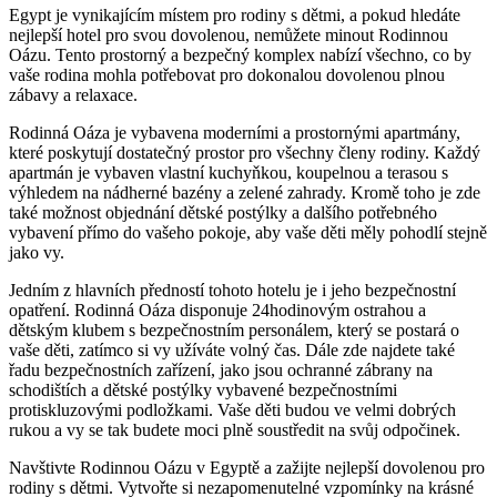
Egypt je vynikajícím místem pro rodiny s dětmi, a pokud hledáte
nejlepší hotel pro svou dovolenou, nemůžete minout Rodinnou
Oázu. Tento prostorný a bezpečný komplex nabízí všechno, co by
vaše rodina mohla potřebovat pro dokonalou dovolenou plnou
zábavy a relaxace.
Rodinná Oáza je vybavena moderními a prostornými apartmány,
které poskytují dostatečný prostor pro všechny členy rodiny. Každý
apartmán je vybaven vlastní kuchyňkou, koupelnou a terasou s
výhledem na nádherné bazény a zelené zahrady. Kromě toho je zde
také možnost objednání dětské postýlky a dalšího potřebného
vybavení přímo do vašeho pokoje, aby vaše děti měly pohodlí stejně
jako vy.
Jedním z hlavních předností tohoto hotelu je i jeho bezpečnostní
opatření. Rodinná Oáza disponuje 24hodinovým ostrahou a
dětským klubem s bezpečnostním personálem, který se postará o
vaše děti, zatímco si vy užíváte volný čas. Dále zde najdete také
řadu bezpečnostních zařízení, jako jsou ochranné zábrany na
schodištích a dětské postýlky vybavené bezpečnostními
protiskluzovými podložkami. Vaše děti budou ve velmi dobrých
rukou a vy se tak budete moci plně soustředit na svůj odpočinek.
Navštivte Rodinnou Oázu v Egyptě a zažijte nejlepší dovolenou pro
rodiny s dětmi. Vytvořte si nezapomenutelné vzpomínky na krásné