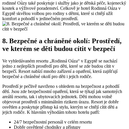
rodinné Oázy také poskytuje i služby jako je dětská péče, kojenecký
koutek a výživové poradenství. Celkově je hotel Rodinná Oáza v
Egyptě skvělou volbou pro rodiny s dětmi, které si chtějí užít
komfort a pohodlí v jedinečném prostředí.
8. Bezpečné a chráněné okolí: Prostředí,
ve kterém se děti budou cítit v bezpečí
Ve vyhledávaném resortu „Rodinná Oáza“ v Egyptě se nachází
jedno z nejlepších prostředí pro děti, které se zde budou cítit v
bezpečí. Resort nabízí mnoho zařízení a opatření, která zajišťují
bezpečné a chráněné okolí pro děti i jejich rodiče.
Prostředí je pečlivě navrženo s ohledem na bezpečnost a pohodlí
dětí. Jsou zde bezpečnostní opatření, která se týkají jak samotných
areálů resortu, tak i ubytovacích jednotek. Děti mohou volně
objevovat prostředí s minimálním rizikem úrazu. Resort je dobře
osvětlen a poskytuje přístup ká stylu, kterým se chtějí cítit děti a
jejich rodiče. K hlavním výhodám tohoto hotelu patří:
24/7 bezpečnostní personál v celém resortu
Dobře osvětlené chodníky a přístupy