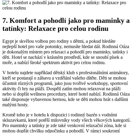
7. Komfort a pohodlí jako pro maminky a
tatínky: Relaxace pro celou rodinu
Egypt je skvělou volbou pro rodiny s dětmi, a pokud hledáte
nejlepší hotel pro vaše potomky, nemusíte hledat dál. Rodinná Oáza
je dokonalým místem pro relaxaci a pohodlí pro maminky, tatínky i
děti. Hotel se nachází v krásném prostředí, kde se snoubí písek a
moře, a nabízí široké spektrum aktivit pro celou rodinu.
V hotelu najdete například dětský klub s profesionálními animátory,
kteří se postarají o zábavu a vzdělání vašeho dítěte. Děti se mohou
účastnit různých programů, jako jsou tvořivé workshopy, sportovní
aktivity či hry na pláži. Dospělí zatím mohou relaxovat na pláži
nebo si dopřát wellness procedury, které hotel nabízí. Rodinná Oáza
také disponuje vybavenou hernou, kde se děti mohou hrát s dalšími
malými hosty.
Kromě toho je v hotelu k dispozici i rodinný bazén s vodními
skluzavkami, které potěší milovníky vody všech věkových kategorií.
Pro maminky a tatínky je zde také venkovní relaxační zóna, kde si
mohou dopřát chvilku odpočinku a pohodlí. V rámci soukromí