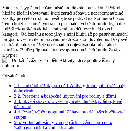
Vítejte v Egyptě, nejlepším místě pro dovolenou s dětmi! Pokud
hledáte ideální ubytování, které zaručí zábavu a nezapomenutelné
zážitky pro celou rodinu, neváhejte se podívat na Rodinnou Oázu.
Tento hotel je skutečným rájem pro malé i velké dobrodruhy, nabízí
totiž širokou škálu aktivit a zařízení pro děti všech věkových
kategorií. Od bazénů s tobogány a mini klubu až po pestrý animační
program, vše je zde připraveno pro dokonalou dovolenou. Díky své
centrální poloze můžete také snadno objevovat okolní atrakce a
památky. Buďte připraveni na nezapomenutelné dobrodružství v
Egyptě!
Obsah článku
1
1. Unikátní zážitky pro děti: Aktivity, které pohltí váš malý
dobrodruh
2
2. Prostorné a bezpečné ubytování pro rodiny s dětmi
3
3. Skvělá strava pro všechny malé chuťovky: Jídlo, které
děti milují
4
4. Pestrý výběr programů: Zábava pro děti všech věkových
skupin
5
5. Vodní radovánky v nejlepších bazénech pro děti:
Zajímavá nabídka vodních atrakcí