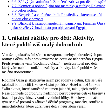
6
6. Zářivý tým animátorů: Zaručená zábava pro děti i dospělé
7
7. Komfort a pohodlí jako pro maminky a tatínky: Relaxace
pro celou rodinu
8
8. Bezpečné a chráněné okolí: Prostředí, ve kterém se děti
budou cítit v bezpečí
9
9. Blízkost k nezapomenutelným památkám: Familien Oáza
jako skvělé výchozí místo pro objevování Egypta
1. Unikátní zážitky pro děti: Aktivity,
které pohltí váš malý dobrodruh
V našem pokračování série o nezapomenutelných dovolených pro
rodiny s dětmi Vás dnes vezmeme na cestu do nádherného Egypta.
Představujeme vám "Rodinnou Oázu" – nejlepší hotel pro děti,
který vám nabídne unikátní zážitky a aktivity, které pohltí vašeho
malého dobrodruha!
Rodinná Oáza je skutečným rájem pro rodiny s dětmi, kde se vaše
ratolesti budou cítit jako ve vlastní pohádce. Hotel nabízí širokou
škálu aktivit, které zaručeně zaujmou jak děti, tak i jejich rodiče.
Naše dohnědé dobrodruhy nadchnou pestrobarevné dětské bazény s
hracími prvky, skluzavkami a vodními hřiby. Hotelový animační
tým se také postará o zábavné dětské programy, tanečky, soutěže a
mini-diskotéky, které udrží vaše děti v neustálém veselí.