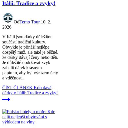
Itálii: Tradice a zvyky!
Od
Terno Tour
10. 2.
2026
V Itálii jsou dárky důležitou
součástí tradiční kultury.
Obvykle je přináší nejlépe
dospělý muž, ale také je běžné,
že dárky dávají ženy nebo děti.
Je důležité dodržovat zvyk
zabalit dárek krásným
papírem, aby byl výrazem úcty
a vděčnosti.
ČÍST ČLÁNEK
Kdo dává
dárky v Itálii: Tradice a zvyky!