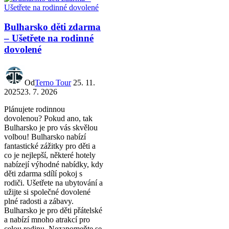
Bulharsko děti zdarma
– Ušetřete na rodinné
dovolené
Od
Terno Tour
25. 11.
2025
23. 7. 2026
Plánujete rodinnou
dovolenou? Pokud ano, tak
Bulharsko je pro vás skvělou
volbou! Bulharsko nabízí
fantastické zážitky pro děti a
co je nejlepší, některé hotely
nabízejí výhodné nabídky, kdy
děti zdarma sdílí pokoj s
rodiči. Ušetřete na ubytování a
užijte si společné dovolené
plné radosti a zábavy.
Bulharsko je pro děti přátelské
a nabízí mnoho atrakcí pro
celou rodinu. Nezapomeňte se