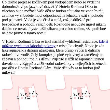
Co takhle projet se kočárkem pod vodopádem nebo se vydat na
dobrodružství po jazykové dráze? V Hotelu Rodinná Oáza to
všechno bude možné! Vaše děti se budou cítit jako ve vodním ráji,
zatímco vy si budete moci odpočinout na lehátku a užít si pohodu
pod palmami. Voda je zde čistá a teplá, což je důležité pro
bezpečnost a pohodlí vašich dětí. Rozhodně nebudete muset nikam
daleko cestovat, abyste našli zábavu pro celou rodinu, vše potřebné
najdete přímo v tomto hotelu.
V Hotelu Rodinná Oáza se také nachází vyhlášená restaurace,
kde si
můžete vychutnat lahodné pokrmy
z místní kuchyně. Navíc je zde
také aquapark s dalšími atrakcemi, které přímo vybízí k dalšímu
radování ve vodě. Celý komplex je plně vybavený a zaměřený na
zábavu a pohodu rodin s dětmi. Přijeďte si užít nezapomenutelnou
dovolenou v Egyptě a zažít vodní radovánky v nejlepších bazénech
pro děti v Hotelu Rodinná Oáza. Vaše děti vás za to budou jistě
milovat!