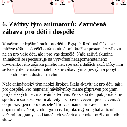
6. Zářivý tým animátorů: Zaručená
zábava pro děti i dospělé
V našem nejlepším hotelu pro děti v Egyptě, Rodinná Oáza, se
můžete těšit na skvělého tým animátorů, kteří se postarají o zábavu
nejen pro vaše děti, ale i pro vás dospělé. Naše zářivá skupina
animátorů se specializuje na vytvoření nezapomenutelného
dovolenkového zážitku plného her, soutěží a dalších akcí. Díky nim
se každý den v našem hotelu stane zábavným a pestrým a pobyt u
nás bude plný radosti a smíchu.
Naše animátorský tým nabízí širokou škálu aktivit jak pro děti, tak i
pro dospělé. Pro nejmenší návštěvníky máme připraven program
plný dětských her, malování a tvoření. Pro starší děti pak pořádáme
sportovní soutěže, vodní aktivity a zábavné večerní představení. A
co připravujeme pro dospělé? Pro vás máme připravena různá
dopolední cvičení, vodní gymnastiku, plážový volejbal a různé
večerní programy – od tanečních večerů a karaoke po živou hudbu a
show.