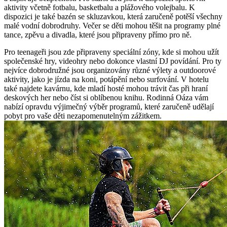
aktivity včetně fotbalu, basketbalu a plážového volejbalu. K
dispozici je také bazén se skluzavkou, která zaručeně potěší všechny
malé vodní dobrodruhy. Večer se děti mohou těšit na programy plné
tance, zpěvu a divadla, které jsou připraveny přímo pro ně.
Pro teenageři jsou zde připraveny speciální zóny, kde si mohou užít
společenské hry, videohry nebo dokonce vlastní DJ povídání. Pro ty
nejvíce dobrodružné jsou organizovány různé výlety a outdoorové
aktivity, jako je jízda na koni, potápění nebo surfování. V hotelu
také najdete kavárnu, kde mladí hosté mohou trávit čas při hraní
deskových her nebo číst si oblíbenou knihu. Rodinná Oáza vám
nabízí opravdu výjimečný výběr programů, které zaručeně udělají
pobyt pro vaše děti nezapomenutelným zážitkem.