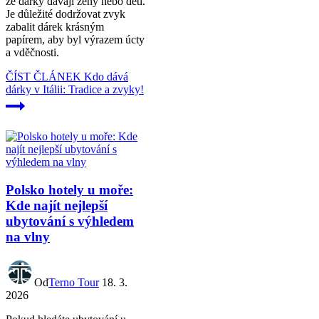
že dárky dávají ženy nebo děti.
Je důležité dodržovat zvyk
zabalit dárek krásným
papírem, aby byl výrazem úcty
a vděčnosti.
ČÍST ČLÁNEK
Kdo dává
dárky v Itálii: Tradice a zvyky!
Polsko hotely u moře:
Kde najít nejlepší
ubytování s výhledem
na vlny
Od
Terno Tour
18. 3.
2026