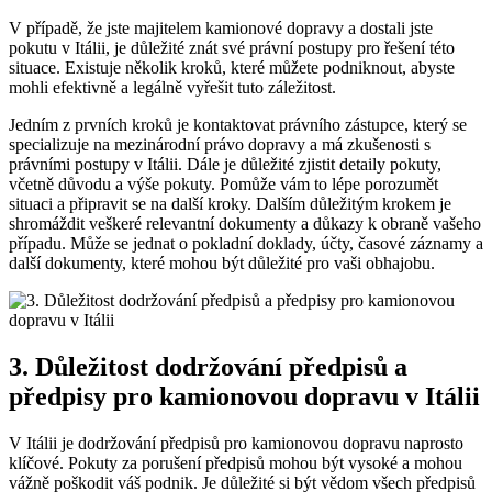
V případě, že jste majitelem kamionové dopravy a dostali jste
pokutu v Itálii, je důležité znát své právní postupy pro řešení této
situace. Existuje několik kroků, které můžete podniknout, abyste
mohli efektivně a legálně vyřešit tuto záležitost.
Jedním z prvních kroků je kontaktovat právního zástupce, který se
specializuje na mezinárodní právo dopravy a má zkušenosti s
právními postupy v Itálii. Dále je důležité zjistit detaily pokuty,
včetně důvodu a výše pokuty. Pomůže vám to lépe porozumět
situaci a připravit se na další kroky. Dalším důležitým krokem je
shromáždit veškeré relevantní dokumenty a důkazy k obraně vašeho
případu. Může se jednat o pokladní doklady, účty, časové záznamy a
další dokumenty, které mohou být důležité pro vaši obhajobu.
3. Důležitost dodržování předpisů a
předpisy pro kamionovou dopravu v Itálii
V Itálii je dodržování předpisů pro kamionovou dopravu naprosto
klíčové. Pokuty za porušení předpisů mohou být vysoké a mohou
vážně poškodit váš podnik. Je důležité si být vědom všech předpisů