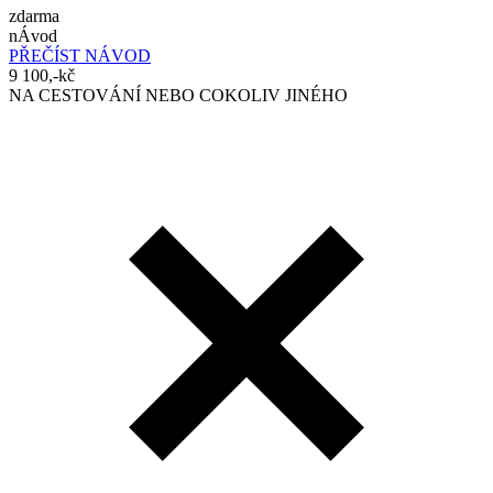
zdarma
nÁvod
PŘEČÍST NÁVOD
9 100,-kč
NA CESTOVÁNÍ NEBO COKOLIV JINÉHO