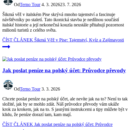
Od
Terno Tour
4. 3. 2026
23. 7. 2026
Šikmá věž v italském Pise skrývá mnoho tajemství a fascinuje
návštěvníky po staletí. Tato ikonická stavba je nedílnou součástí
italské historie a její nekonečná kouzla neustále přitahují pozornost
milionů turistů z celého světa.
ČÍST ČLÁNEK
Šikmá Věž v Pise: Tajemství, Kvíz a Zajímavosti
Jak poslat peníze na polský účet: Průvodce převody
Od
Terno Tour
3. 3. 2026
Chcete poslat peníze na polský účet, ale nevíte jak na to? Není to tak
složité, jak by se mohlo zdát. Náš průvodce převody vám ukáže
krok za krokem, jak na to. S jasnými instrukcemi a tipy můžete být v
klidu, že peníze dorazí tam, kam mají.
ČÍST ČLÁNEK
Jak poslat peníze na polský účet: Průvodce