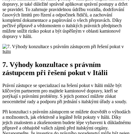
dopravy, je také důležité správně aplikovat správní postupy a držet
se pravidel. To zahrnuje pravidelnou údržbu vozidla, dodržování
časových limitů pro řízení a odpočinek řidičů, a zachování
kompletní dokumentace a papírování o všech přepravách. Díky
pečlivé přípravě a vědomostem o italských právních předpisech
můžete snížit riziko pokut a být úspěšným v oblasti kamionové
dopravy v Itálii.
7. Výhody konzultace s právním
zástupcem při řešení pokut v Itálii
Právní zástupce se specializací na řešení pokut v Itálii může být
klíčovým partnerem pro majitele kamionové dopravy, kteří se
potýkají s právními problémy. S jejich pomocí můžete získat
neocenitelné rady a podporu při jednání s italskými úřady a soudy.
Při konzultaci s právním zástupcem se můžete dozvědět o výhodách
a možnostech, jak efektivně a legálně řešit pokuty v Itálii. Díky
jejich znalostem a zkušenostem budete lépe vybaveni k důkladnému
přípravě a obhajobě vašich zájmů před italskými orgány.
Nezapomeňte, že investice do právního poradenství může být nejen