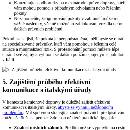
Konzultujte s odborníky na mezinárodní právo dopravy, kteří
vám mohou pomoci s případným odvoláním nebo řešením
pokuty.
Nezapomeňte, že ignorování pokuty v zahraničí může mít
vážné následky, včetně možného zablokování vozidla nebo
dalších právních problémů.
Pokud jste si jisti, že pokuta je neopodstatněná, měli byste se obrátit
na specializované právníky, kteří vám pomohou s řešením celé
situace a minimalizací rizik. S profesionální pomocí můžete lépe
chránit své zájmy a vyhnout se dalším potížím spojeným s pokutou
v Itálii.
5. Zajištění průběhu efektivní
komunikace s italskými úřady
V kontextu kamionové dopravy je důležité zajistit efektivní
komunikaci s italskými úřady,
abyste se vyhnuli nežádoucím
problémům
. Mít správnou strategii a znalost právních předpisů vám
může ušetřit čas a peníze. Zde jsou některé praktické tipy, jak :
Znalost místních zákonů
: Předtím než se vypravíte na cestu