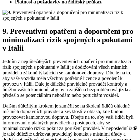
Platnost a požadavky na řidičský průkaz
9. Preventivní opatření a doporučení pro
minimalizaci rizik spojených s pokutami
v Itálii
Jedním z nejdůležitějších preventivních opatření pro minimalizaci
rizik spojených s pokutami v Itálii je dodržování všech místních
pravidel a zákonů týkajících se kamionové dopravy. Dbejte na to,
aby vaše vozidla měla všechny potřebné licence a povolení k
provozu v Itálii. Dále je důležité pravidelně provádět kontroly a
údržbu vašich kamionů, aby byla zajištěna bezproblémová jízda a
předešlo se potenciálním nehodám nebo poruchám vozidel.
Dalším důležitým krokem je zaměřit se na školení řidičů ohledně
místních dopravních pravidel a zvyklostí v oblasti, kde budou
provozovat kamionovou dopravu. Dbejte na to, aby vaši řidiči byli
informovaní o platných pravidlech a postupech, aby se
minimalizovalo riziko pokut za porušení pravidel. V neposlední řadě
je také důležité udržovat pravidelný kontakt s místními úřady a
dodržovat veškeré administrativní povinnosti spojené s provozem