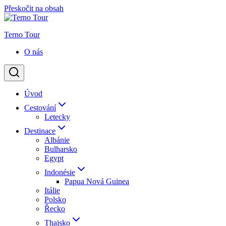
Přeskočit na obsah
Terno Tour
O nás
Úvod
Cestování
Letecky
Destinace
Albánie
Bulharsko
Egypt
Indonésie
Papua Nová Guinea
Itálie
Polsko
Řecko
Thajsko