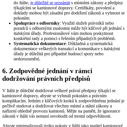
do Itálie,
je důležité se seznámit
s místními zákony a předpisy
týkajícími se kamionové dopravy. Certifikáty, povolení a
doklady mohou být zásadní pro dodržení zákonů a vyhnout se
pokutám.
Spolupráce s odborníky
: Využití služeb právníků nebo
poradců s odbornými znalostmi může být klíčové při jednání s
italskými úřady. Profesionálové vám mohou poskytnout
konkrétní rady a pomoci s řešením případných problémů.
Systematická dokumentace
: Důkladná a systematická
dokumentace veškerých transakcí a komunikace s italskými
úřady je důležitá pro případné budoucí spory nebo
nedorozumění.
6. Zodpovědné jednání v rámci
dodržování právních předpisů
V Itálii je důležité dodržovat veškeré právní předpisy týkající se
kamionové dopravy, abyste se vyhnuli pokutám a právním
komplikacím. Jedním z klíčových kroků k zodpovědnému jednání je
pečlivě studovat a dodržovat všechny místní a státní zákony a
nařízení ohledně provozu kamionů. Mějte na paměti, že ignorance
zákonů v Itálii vás nemusí osvobodit od trestní odpovědnosti.
Abyste minimalizovali riziko pokuty v Itálii jako majitel kamionové