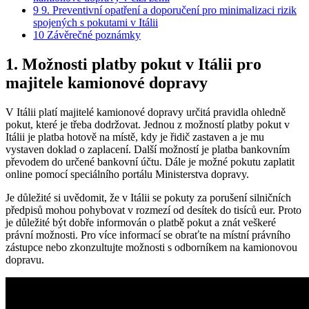
9
9. Preventivní opatření a doporučení pro minimalizaci rizik
spojených s pokutami v Itálii
10
Závěrečné poznámky
1. Možnosti platby pokut v Itálii pro
majitele kamionové dopravy
V Itálii platí majitelé kamionové dopravy určitá pravidla ohledně
pokut, které je třeba dodržovat. Jednou z možností platby pokut v
Itálii je platba hotově na místě, kdy je řidič zastaven a je mu
vystaven doklad o zaplacení. Další možností je platba bankovním
převodem do určené bankovní účtu. Dále je možné pokutu zaplatit
online pomocí speciálního portálu Ministerstva dopravy.
Je důležité si uvědomit, že v Itálii se pokuty za porušení silničních
předpisů mohou pohybovat v rozmezí od desítek do tisíců eur. Proto
je důležité být dobře informován o platbě pokut a znát veškeré
právní možnosti. Pro více informací se obraťte na místní právního
zástupce nebo zkonzultujte možnosti s odborníkem na kamionovou
dopravu.