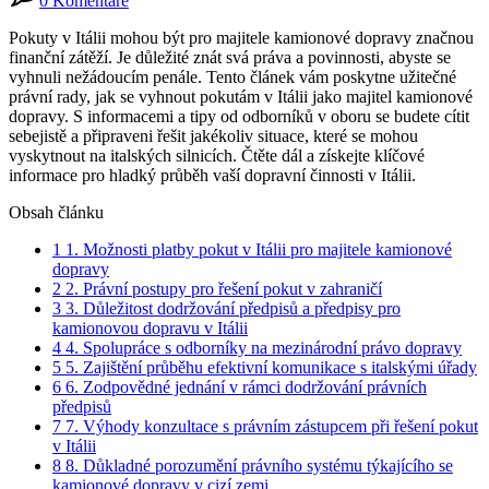
0 Komentáře
Pokuty v Itálii mohou být pro majitele kamionové dopravy značnou
finanční zátěží. Je důležité znát svá práva a povinnosti, abyste se
vyhnuli nežádoucím penále. Tento článek vám poskytne užitečné
právní rady, jak se vyhnout pokutám v Itálii jako majitel kamionové
dopravy. S informacemi a tipy od odborníků v oboru se budete cítit
sebejistě a připraveni řešit jakékoliv situace, které se mohou
vyskytnout na italských silnicích. Čtěte dál a získejte klíčové
informace pro hladký průběh vaší dopravní činnosti v Itálii.
Obsah článku
1
1. Možnosti platby pokut v Itálii pro majitele kamionové
dopravy
2
2. Právní postupy pro řešení pokut v zahraničí
3
3. Důležitost dodržování předpisů a předpisy pro
kamionovou dopravu v Itálii
4
4. Spolupráce s odborníky na mezinárodní právo dopravy
5
5. Zajištění průběhu efektivní komunikace s italskými úřady
6
6. Zodpovědné jednání v rámci dodržování právních
předpisů
7
7. Výhody konzultace s právním zástupcem při řešení pokut
v Itálii
8
8. Důkladné porozumění právního systému týkajícího se
kamionové dopravy v cizí zemi