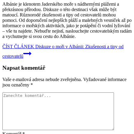
Albánie je klenotem Jaderského moře s nádhernými plážemi a
překrásnou přírodou. Diskuze o této destinaci však může být
matoucí. Různorodé zkušenosti a tipy od cestovatelů mohou
pomoci. Od doporučení nejlepších pláží a malebných vesniček až po
informace o mořských aktivitách, jako je potápění či vodní lyžování
– vše tu najdete. Nebuďte nejistí, naslouchejte cestovatelským radám
a vychutnejte si svou cestu do Albánie.
ČÍST ČLÁNEK
Diskuze o moři v Albánii: Zkušenosti a tipy od
cestovatelů
Napsat komentář
Vaše e-mailová adresa nebude zveřejněna.
Vyžadované informace
jsou označeny
*
Komentář
*