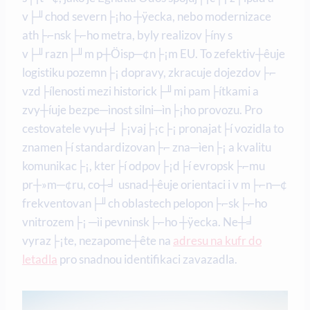
v├╜chod severn├¡ho ┼ÿecka, nebo modernizace
ath├⌐nsk├⌐ho metra, byly realizov├íny s
v├╜razn├╜m p┼Öisp─¢n├¡m EU. To zefektiv┼êuje
logistiku pozemn├¡ dopravy, zkracuje dojezdov├⌐
vzd├ílenosti mezi historick├╜mi pam├ítkami a
zvy┼íuje bezpe─ìnost silni─ìn├¡ho provozu. Pro
cestovatele vyu┼╛├¡vaj├¡c├¡ pronajat├í vozidla to
znamen├í standardizovan├⌐ zna─ìen├¡ a kvalitu
komunikac├¡, kter├í odpov├¡d├í evropsk├⌐mu
pr┼»m─¢ru, co┼╛ usnad┼êuje orientaci i v m├⌐n─¢
frekventovan├╜ch oblastech pelopon├⌐sk├⌐ho
vnitrozem├¡ ─ìi pevninsk├⌐ho ┼ÿecka. Ne┼╛
vyraz├¡te, nezapome┼ête na
adresu na kufr do
letadla
pro snadnou identifikaci zavazadla.