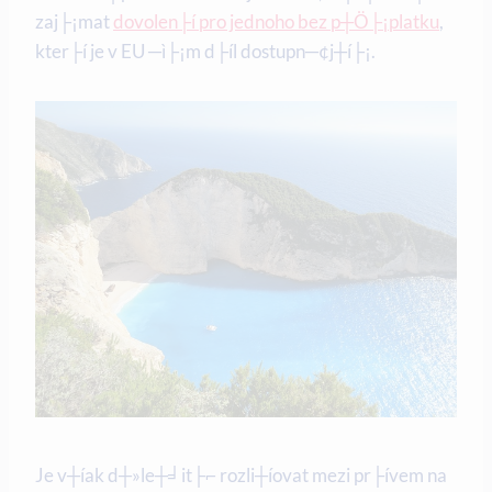
zaj├¡mat
dovolen├í pro jednoho bez p┼Ö├¡platku
,
kter├í je v EU ─ì├¡m d├íl dostupn─¢j┼í├¡.
Je v┼íak d┼»le┼╛it├⌐ rozli┼íovat mezi pr├ívem na