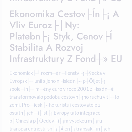
Ekonomika Cestov├ín├¡ A
Vliv Euroz├│ny:
Platebn├¡ Styk, Cenov├í
Stabilita A Rozvoj
Infrastruktury Z Fond┼» EU
Ekonomick├╜ rozm─¢r ─ìlenstv├¡ ┼ÿecka v
Evropsk├⌐ unii a jeho n├ísledn├⌐ p┼Öijet├¡
spole─ìn├⌐ m─¢ny euro v roce 2001 z├ísadn─¢
transformovalo podobu cestovn├¡ho ruchu v t├⌐to
zemi. Pro ─ìesk├⌐ho turistu i cestovatele z
ostatn├¡ch ─ì├íst├¡ Evropy tato integrace
p┼Öinesla p┼Öedev┼í├¡m vysokou m├¡ru
transparentnosti, sn├¡┼╛en├¡ transak─ìn├¡ch