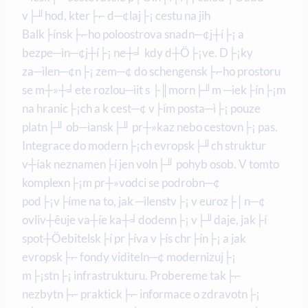
v├╜hod, kter├⌐ d─¢laj├¡ cestu na jih
Balk├ínsk├⌐ho poloostrova snadn─¢j┼í├¡ a
bezpe─ìn─¢j┼í├¡ ne┼╛ kdy d┼Ö├¡ve. D├¡ky
za─ìlen─¢n├¡ zem─¢ do schengensk├⌐ho prostoru
se m┼»┼╛ete rozlou─ìit s ├║morn├╜m ─ìek├ín├¡m
na hranic├¡ch a k cest─¢ v├ím posta─ì├¡ pouze
platn├╜ ob─ìansk├╜ pr┼»kaz nebo cestovn├¡ pas.
Integrace do modern├¡ch evropsk├╜ch struktur
v┼íak neznamen├í jen voln├╜ pohyb osob. V tomto
komplexn├¡m pr┼»vodci se podrobn─¢
pod├¡v├íme na to, jak ─ìlenstv├¡ v euroz├│n─¢
ovliv┼êuje va┼íe ka┼╛dodenn├¡ v├╜daje, jak├í
spot┼Öebitelsk├í pr├íva v├ís chr├ín├¡ a jak
evropsk├⌐ fondy viditeln─¢ modernizuj├¡
m├¡stn├¡ infrastrukturu. Probereme tak├⌐
nezbytn├⌐ praktick├⌐ informace o zdravotn├¡