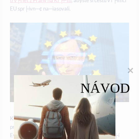
trv├í let z Prahy na Kr├⌐tu
, abyste si cestu v r├ímci
EU spr├ívn─¢ na─ìasovali.
NÁVOD
Krizov├í l├⌐ta, kter├í za─ìala v roce 2009,
prov─¢┼Öila pevnost ┼Öeck├╜ch vazeb na
Evropskou unii jako nikdy p┼Öedt├¡m. Dluhov├í