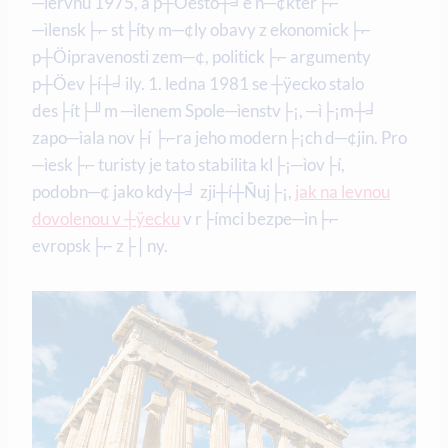
─ìervnu 1975, a p┼Öesto┼╛e n─¢kter├⌐
─ìlensk├⌐ st├íty m─¢ly obavy z ekonomick├⌐
p┼Öipravenosti zem─¢, politick├⌐ argumenty
p┼Öev├í┼╛ily. 1. ledna 1981 se ┼ÿecko stalo
des├ít├╜m ─ìlenem Spole─ìenstv├¡, ─ì├¡m┼╛
zapo─ìala nov├í ├⌐ra jeho modern├¡ch d─¢jin. Pro
─ìesk├⌐ turisty je tato stabilita kl├¡─ìov├í,
podobn─¢ jako kdy┼╛ zji┼í┼Ñuj├¡,
jak na levnou
dovolenou v ┼ÿecku
v r├ímci bezpe─ìn├⌐
evropsk├⌐ z├│ny.