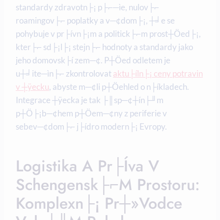
standardy zdravotn├¡ p├⌐─ìe, nulov├⌐
roamingov├⌐ poplatky a v─¢dom├¡, ┼╛e se
pohybuje v pr├ívn├¡m a politick├⌐m prost┼Öed├¡,
kter├⌐ sd├¡l├¡ stejn├⌐ hodnoty a standardy jako
jeho domovsk├í zem─¢. P┼Öed odletem je
u┼╛ite─ìn├⌐ zkontrolovat
aktu├íln├¡ ceny potravin
v ┼ÿecku
, abyste m─¢li p┼Öehled o n├íkladech.
Integrace ┼ÿecka je tak ├║sp─¢┼ín├╜m
p┼Ö├¡b─¢hem p┼Öem─¢ny z periferie v
sebev─¢dom├⌐ j├ídro modern├¡ Evropy.
Logistika A Pr├íva V
Schengensk├⌐m Prostoru:
Komplexn├¡ Pr┼»vodce