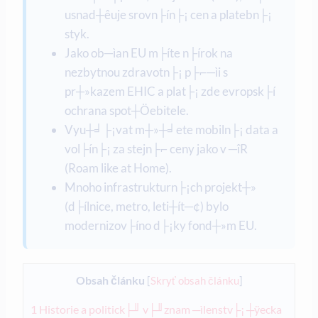
usnad┼êuje srovn├ín├¡ cen a platebn├¡
styk.
Jako ob─ìan EU m├íte n├írok na
nezbytnou zdravotn├¡ p├⌐─ìi s
pr┼»kazem EHIC a plat├¡ zde evropsk├í
ochrana spot┼Öebitele.
Vyu┼╛├¡vat m┼»┼╛ete mobiln├¡ data a
vol├ín├¡ za stejn├⌐ ceny jako v ─îR
(Roam like at Home).
Mnoho infrastrukturn├¡ch projekt┼»
(d├ílnice, metro, leti┼ít─¢) bylo
modernizov├íno d├¡ky fond┼»m EU.
Obsah článku
[
Skryť obsah článku
]
1
Historie a politick├╜ v├╜znam ─ìlenstv├¡ ┼ÿecka