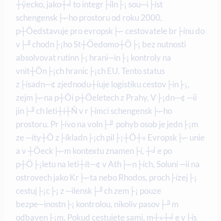
┼ÿecko, jako┼╛to integr├íln├¡ sou─ì├íst
schengensk├⌐ho prostoru od roku 2000,
p┼Öedstavuje pro evropsk├⌐ cestovatele br├ínu do
v├╜chodn├¡ho St┼Öedomo┼Ö├¡ bez nutnosti
absolvovat rutinn├¡ hrani─ìn├¡ kontroly na
vnit┼Ön├¡ch hranic├¡ch EU. Tento status
z├ísadn─¢ zjednodu┼íuje logistiku cestov├ín├¡,
zejm├⌐na p┼Öi p┼Öeletech z Prahy, V├¡dn─¢ ─ìi
jin├╜ch leti┼í┼Ñ v r├ímci schengensk├⌐ho
prostoru. Pr├ívo na voln├╜ pohyb osob je jedn├¡m
ze ─ìty┼Ö z├íkladn├¡ch pil├¡┼Ö┼» Evropsk├⌐ unie
a v ┼Öeck├⌐m kontextu znamen├í, ┼╛e po
p┼Ö├¡letu na leti┼ít─¢ v Ath├⌐n├ích, Soluni ─ìi na
ostrovech jako Kr├⌐ta nebo Rhodos, proch├ízej├¡
cestuj├¡c├¡ z ─ìlensk├╜ch zem├¡ pouze
bezpe─ìnostn├¡ kontrolou, nikoliv pasov├╜m
odbaven├¡m. Pokud cestujete sami, m┼»┼╛e v├ís