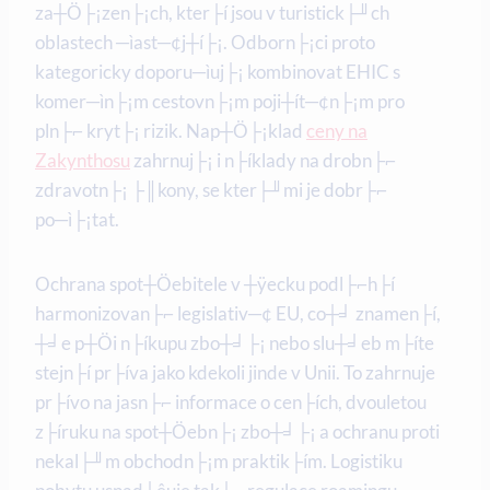
za┼Ö├¡zen├¡ch, kter├í jsou v turistick├╜ch
oblastech ─ìast─¢j┼í├¡. Odborn├¡ci proto
kategoricky doporu─ìuj├¡ kombinovat EHIC s
komer─ìn├¡m cestovn├¡m poji┼ít─¢n├¡m pro
pln├⌐ kryt├¡ rizik. Nap┼Ö├¡klad
ceny na
Zakynthosu
zahrnuj├¡ i n├íklady na drobn├⌐
zdravotn├¡ ├║kony, se kter├╜mi je dobr├⌐
po─ì├¡tat.
Ochrana spot┼Öebitele v ┼ÿecku podl├⌐h├í
harmonizovan├⌐ legislativ─¢ EU, co┼╛ znamen├í,
┼╛e p┼Öi n├íkupu zbo┼╛├¡ nebo slu┼╛eb m├íte
stejn├í pr├íva jako kdekoli jinde v Unii. To zahrnuje
pr├ívo na jasn├⌐ informace o cen├ích, dvouletou
z├íruku na spot┼Öebn├¡ zbo┼╛├¡ a ochranu proti
nekal├╜m obchodn├¡m praktik├ím. Logistiku