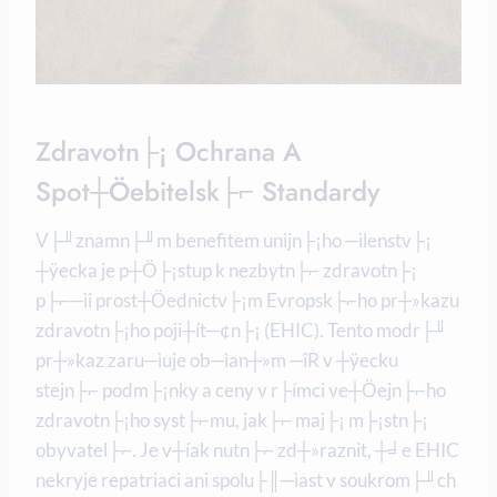
Zdravotn├¡ Ochrana A
Spot┼Öebitelsk├⌐ Standardy
V├╜znamn├╜m benefitem unijn├¡ho ─ìlenstv├¡
┼ÿecka je p┼Ö├¡stup k nezbytn├⌐ zdravotn├¡
p├⌐─ìi prost┼Öednictv├¡m Evropsk├⌐ho pr┼»kazu
zdravotn├¡ho poji┼ít─¢n├¡ (EHIC). Tento modr├╜
pr┼»kaz zaru─ìuje ob─ìan┼»m ─îR v ┼ÿecku
stejn├⌐ podm├¡nky a ceny v r├ímci ve┼Öejn├⌐ho
zdravotn├¡ho syst├⌐mu, jak├⌐ maj├¡ m├¡stn├¡
obyvatel├⌐. Je v┼íak nutn├⌐ zd┼»raznit, ┼╛e EHIC
nekryje repatriaci ani spolu├║─ìast v soukrom├╜ch