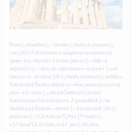
Prvn├¡ desetilet├¡ ─ìlenstv├¡ bylo ve znamen├¡
rozs├íhl├╜ch reforem a adaptace na standardy
spole─ìn├⌐ho trhu. ┼ÿecko, jako v t├⌐ dob─¢
nejchud┼í├¡ ─ìlen, za─ìalo masivn─¢ vyu┼╛├¡vat
takzvan├⌐ struktur├íln├¡ fondy a kohezn├¡ politiku.
Tyto prost┼Öedky nebyly ur─ìeny pouze pro rozvoj
zem─¢d─¢lstv├¡, ale p┼Öedev┼í├¡m pro
transformaci infrastruktury. Z geopolitick├⌐ho
hlediska p┼Öineslo ─ìlenstv├¡ ┼ÿecku unik├ítn├¡
postaven├¡ ΓÇô stalo se ΓÇ₧v├╜chodn├¡
v├╜spouΓÇ£ Evropy, co┼╛ pos├¡lilo jeho