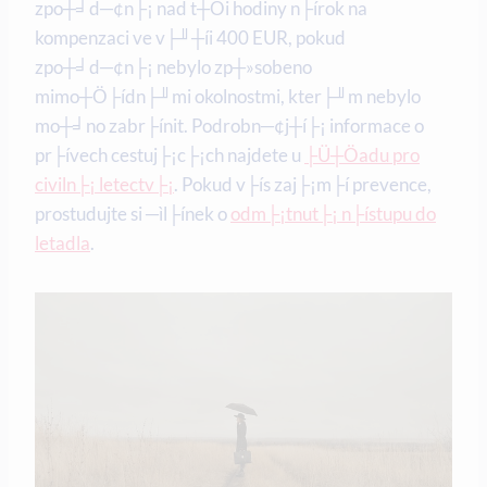
zpo┼╛d─¢n├¡ nad t┼Öi hodiny n├írok na
kompenzaci ve v├╜┼íi 400 EUR, pokud
zpo┼╛d─¢n├¡ nebylo zp┼»sobeno
mimo┼Ö├ídn├╜mi okolnostmi, kter├╜m nebylo
mo┼╛no zabr├ínit. Podrobn─¢j┼í├¡ informace o
pr├ívech cestuj├¡c├¡ch najdete u
├Ü┼Öadu pro
civiln├¡ letectv├¡
. Pokud v├ís zaj├¡m├í prevence,
prostudujte si ─ìl├ínek o
odm├¡tnut├¡ n├ístupu do
letadla
.