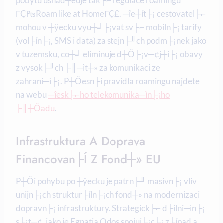
pobytu usnad┼êuje tak├⌐ regulace roamingu
ΓÇ₧Roam like at HomeΓÇ£. ─îe┼ít├¡ cestovatel├⌐
mohou v ┼ÿecku vyu┼╛├¡vat sv├⌐ mobiln├¡ tarify
(vol├ín├¡, SMS i data) za stejn├╜ch podm├¡nek jako
v tuzemsku, co┼╛ eliminuje d┼Ö├¡v─¢j┼í├¡ obavy
z vysok├╜ch ├║─ìt┼» za komunikaci ze
zahrani─ì├¡. P┼Öesn├í pravidla roamingu najdete
na webu
─îesk├⌐ho telekomunika─ìn├¡ho
├║┼Öadu
.
Infrastruktura A Doprava
Financovan├í Z Fond┼» EU
P┼Öi pohybu po ┼ÿecku je patrn├╜ masivn├¡ vliv
unijn├¡ch struktur├íln├¡ch fond┼» na modernizaci
dopravn├¡ infrastruktury. Strategick├⌐ d├ílni─ìn├¡
s├¡t─¢, jako je Egnatia Odos spojuj├¡c├¡ z├ípad a