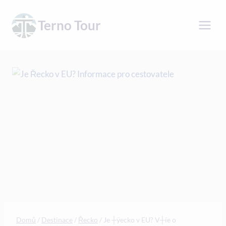
Přeskočit
na
Terno Tour
obsah
Domů
/
Destinace
/
Řecko
/
Je ┼ÿecko v EU? V┼íe o