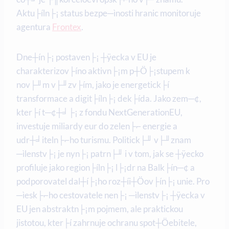
Aktu├íln├¡ status bezpe─ìnosti hranic monitoruje
agentura
Frontex
.
Dne┼ín├¡ postaven├¡ ┼ÿecka v EU je
charakterizov├íno aktivn├¡m p┼Ö├¡stupem k
nov├╜m v├╜zv├ím, jako je energetick├í
transformace a digit├íln├¡ dek├ída. Jako zem─¢,
kter├í t─¢┼╛├¡ z fondu NextGenerationEU,
investuje miliardy eur do zelen├⌐ energie a
udr┼╛iteln├⌐ho turismu. Politick├╜ v├╜znam
─ìlenstv├¡ je nyn├¡ patrn├╜ i v tom, jak se ┼ÿecko
profiluje jako region├íln├¡ l├¡dr na Balk├ín─¢ a
podporovatel dal┼í├¡ho roz┼íi┼Öov├ín├¡ unie. Pro
─ìesk├⌐ho cestovatele nen├¡ ─ìlenstv├¡ ┼ÿecka v
EU jen abstraktn├¡m pojmem, ale praktickou
jistotou, kter├í zahrnuje ochranu spot┼Öebitele,