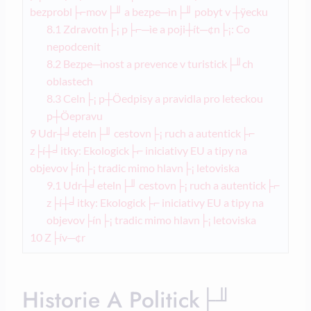
bezprobl├⌐mov├╜ a bezpe─ìn├╜ pobyt v ┼ÿecku
8.1
Zdravotn├¡ p├⌐─ìe a poji┼ít─¢n├¡: Co
nepodcenit
8.2
Bezpe─ìnost a prevence v turistick├╜ch
oblastech
8.3
Celn├¡ p┼Öedpisy a pravidla pro leteckou
p┼Öepravu
9
Udr┼╛eteln├╜ cestovn├¡ ruch a autentick├⌐
z├í┼╛itky: Ekologick├⌐ iniciativy EU a tipy na
objevov├ín├¡ tradic mimo hlavn├¡ letoviska
9.1
Udr┼╛eteln├╜ cestovn├¡ ruch a autentick├⌐
z├í┼╛itky: Ekologick├⌐ iniciativy EU a tipy na
objevov├ín├¡ tradic mimo hlavn├¡ letoviska
10
Z├ív─¢r
Historie A Politick├╜