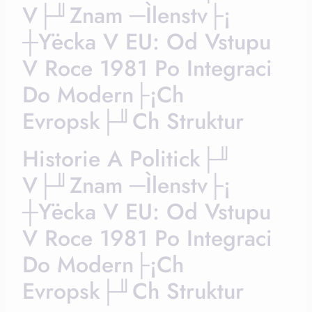
V├╜znam ─ìlenstv├¡
┼ÿecka V EU: Od Vstupu
V Roce 1981 Po Integraci
Do Modern├¡ch
Evropsk├╜ch Struktur
Historie A Politick├╜
V├╜znam ─ìlenstv├¡
┼ÿecka V EU: Od Vstupu
V Roce 1981 Po Integraci
Do Modern├¡ch
Evropsk├╜ch Struktur