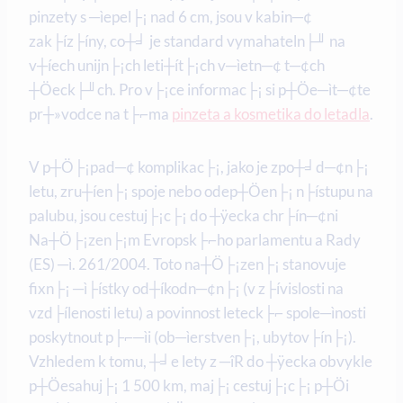
pinzety s ─ìepel├¡ nad 6 cm, jsou v kabin─¢
zak├íz├íny, co┼╛ je standard vymahateln├╜ na
v┼íech unijn├¡ch leti┼ít├¡ch v─ìetn─¢ t─¢ch
┼Öeck├╜ch. Pro v├¡ce informac├¡ si p┼Öe─ìt─¢te
pr┼»vodce na t├⌐ma
pinzeta a kosmetika do letadla
.
V p┼Ö├¡pad─¢ komplikac├¡, jako je zpo┼╛d─¢n├¡
letu, zru┼íen├¡ spoje nebo odep┼Öen├¡ n├ístupu na
palubu, jsou cestuj├¡c├¡ do ┼ÿecka chr├ín─¢ni
Na┼Ö├¡zen├¡m Evropsk├⌐ho parlamentu a Rady
(ES) ─ì. 261/2004. Toto na┼Ö├¡zen├¡ stanovuje
fixn├¡ ─ì├ístky od┼íkodn─¢n├¡ (v z├ívislosti na
vzd├ílenosti letu) a povinnost leteck├⌐ spole─ìnosti
poskytnout p├⌐─ìi (ob─ìerstven├¡, ubytov├ín├¡).
Vzhledem k tomu, ┼╛e lety z ─îR do ┼ÿecka obvykle
p┼Öesahuj├¡ 1 500 km, maj├¡ cestuj├¡c├¡ p┼Öi