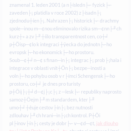
znamenal 1. leden 2001 (a n├ísledn├⌐ fyzick├⌐
zaveden├¡ platidla v roce 2002) z├ísadn├¡
zjednodu┼íen├¡. Nahrazen├¡ historick├⌐ drachmy
spole─ìnou m─¢nou eliminovalo rizika sm─¢nn├╜ch
kurz┼» a zv├╜┼íilo transparentnost cen, co┼╛
p┼Öisp─¢lo k integraci ┼ÿecka do jednotn├⌐ho
evropsk├⌐ho ekonomick├⌐ho prostoru.
Soub─¢┼╛n─¢ s finan─ìn├¡ integrac├¡ prob├¡hala i
integrace v oblasti vnit┼Ön├¡ bezpe─ìnosti a
voln├⌐ho pohybu osob v r├ímci Schengensk├⌐ho
prostoru, co┼╛ je dnes pro turisty
p┼Öij├¡┼╛d─¢j├¡c├¡ z ─îesk├⌐ republiky naprosto
samoz┼Öejm├╜m standardem, kter├╜
umo┼╛┼êuje cestov├ín├¡ bez nutnosti
zdlouhav├╜ch hrani─ìn├¡ch kontrol. P┼Öi
pl├ínov├ín├¡ cesty je dobr├⌐ v─¢d─¢t,
jak dlouho