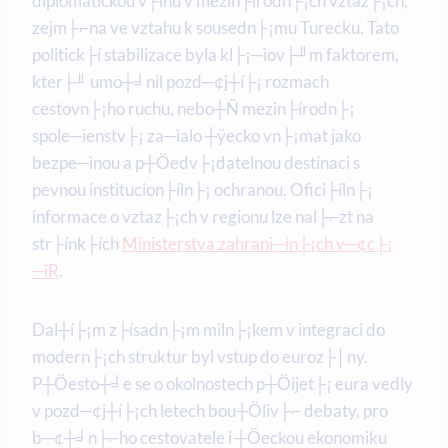
diplomatickou v├íhu v mezin├írodn├¡ch vztaz├¡ch,
zejm├⌐na ve vztahu k sousedn├¡mu Turecku. Tato
politick├í stabilizace byla kl├¡─ìov├╜m faktorem,
kter├╜ umo┼╛nil pozd─¢j┼í├¡ rozmach
cestovn├¡ho ruchu, nebo┼Ñ mezin├írodn├¡
spole─ìenstv├¡ za─ìalo ┼ÿecko vn├¡mat jako
bezpe─ìnou a p┼Öedv├¡datelnou destinaci s
pevnou institucion├íln├¡ ochranou. Ofici├íln├¡
informace o vztaz├¡ch v regionu lze nal├⌐zt na
str├ínk├ích
Ministerstva zahrani─ìn├¡ch v─¢c├¡
─îR
.
Dal┼í├¡m z├ísadn├¡m miln├¡kem v integraci do
modern├¡ch struktur byl vstup do euroz├│ny.
P┼Öesto┼╛e se o okolnostech p┼Öijet├¡ eura vedly
v pozd─¢j┼í├¡ch letech bou┼Öliv├⌐ debaty, pro
b─¢┼╛n├⌐ho cestovatele i ┼Öeckou ekonomiku