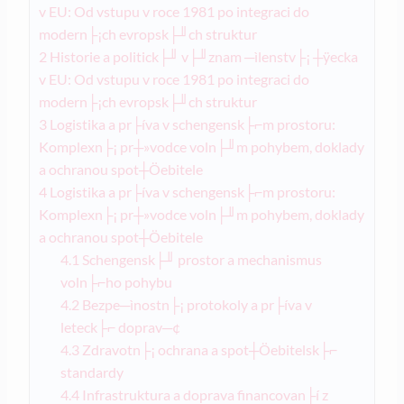
v EU: Od vstupu v roce 1981 po integraci do
modern├¡ch evropsk├╜ch struktur
2
Historie a politick├╜ v├╜znam ─ìlenstv├¡ ┼ÿecka
v EU: Od vstupu v roce 1981 po integraci do
modern├¡ch evropsk├╜ch struktur
3
Logistika a pr├íva v schengensk├⌐m prostoru:
Komplexn├¡ pr┼»vodce voln├╜m pohybem, doklady
a ochranou spot┼Öebitele
4
Logistika a pr├íva v schengensk├⌐m prostoru:
Komplexn├¡ pr┼»vodce voln├╜m pohybem, doklady
a ochranou spot┼Öebitele
4.1
Schengensk├╜ prostor a mechanismus
voln├⌐ho pohybu
4.2
Bezpe─ìnostn├¡ protokoly a pr├íva v
leteck├⌐ doprav─¢
4.3
Zdravotn├¡ ochrana a spot┼Öebitelsk├⌐
standardy
4.4
Infrastruktura a doprava financovan├í z