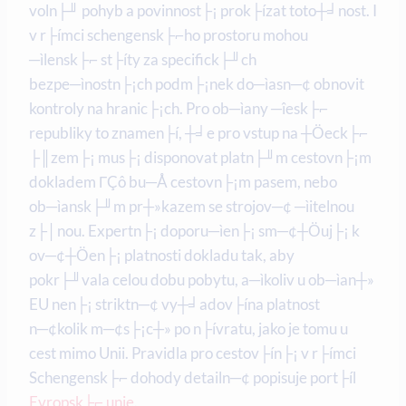
voln├╜ pohyb a povinnost├¡ prok├ízat toto┼╛nost. I
v r├ímci schengensk├⌐ho prostoru mohou
─ìlensk├⌐ st├íty za specifick├╜ch
bezpe─ìnostn├¡ch podm├¡nek do─ìasn─¢ obnovit
kontroly na hranic├¡ch. Pro ob─ìany ─îesk├⌐
republiky to znamen├í, ┼╛e pro vstup na ┼Öeck├⌐
├║zem├¡ mus├¡ disponovat platn├╜m cestovn├¡m
dokladem ΓÇô bu─Å cestovn├¡m pasem, nebo
ob─ìansk├╜m pr┼»kazem se strojov─¢ ─ìitelnou
z├│nou. Expertn├¡ doporu─ìen├¡ sm─¢┼Öuj├¡ k
ov─¢┼Öen├¡ platnosti dokladu tak, aby
pokr├╜vala celou dobu pobytu, a─ìkoliv u ob─ìan┼»
EU nen├¡ striktn─¢ vy┼╛adov├ína platnost
n─¢kolik m─¢s├¡c┼» po n├ívratu, jako je tomu u
cest mimo Unii. Pravidla pro cestov├ín├¡ v r├ímci
Schengensk├⌐ dohody detailn─¢ popisuje port├íl
Evropsk├⌐ unie
.