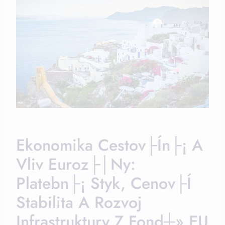
Ekonomika Cestov├ín├¡ A
Vliv Euroz├│ny:
Platebn├¡ Styk, Cenov├í
Stabilita A Rozvoj
Infrastruktury Z Fond┼» EU