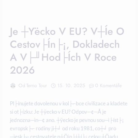
Je ┼ÿecko V EU? V┼íe O
Cestov├ín├¡, Dokladech
A V├╜hod├ích V Roce
2026
Od
Terno Tour
15. 10. 2025
0 Komentáře
Pl├ínujete dovolenou v kol├⌐bce civilizace a kladete
si ot├ízku: Je ┼ÿecko v EU? Odpov─¢─Å je
jednozna─ìn─¢ ano. ┼ÿecko je pevnou sou─ì├íst├¡
evropsk├⌐ rodiny ji┼╛ od roku 1981, co┼╛ pro
─ìesk├⌐ cestovatele p┼Öin├í┼í├¡ celou ┼Öadu