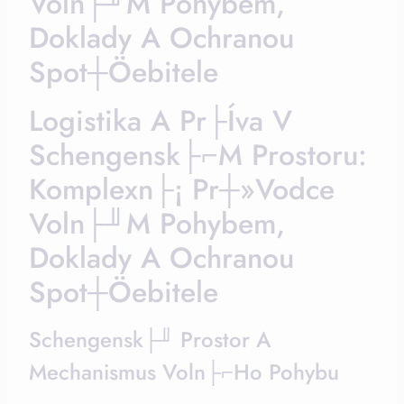
Voln├╜m Pohybem,
Doklady A Ochranou
Spot┼Öebitele
Logistika A Pr├íva V
Schengensk├⌐m Prostoru:
Komplexn├¡ Pr┼»vodce
Voln├╜m Pohybem,
Doklady A Ochranou
Spot┼Öebitele
Schengensk├╜ Prostor A
Mechanismus Voln├⌐ho Pohybu