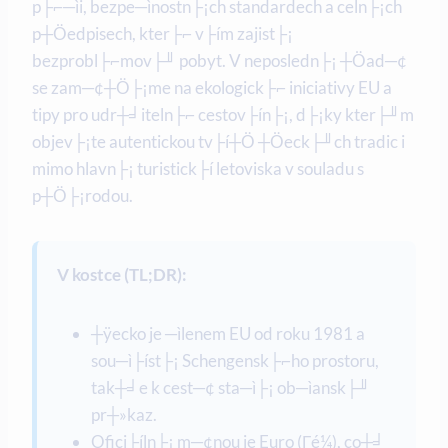
p├⌐─ìi, bezpe─ìnostn├¡ch standardech a celn├¡ch
p┼Öedpisech, kter├⌐ v├ím zajist├¡
bezprobl├⌐mov├╜ pobyt. V neposledn├¡ ┼Öad─¢
se zam─¢┼Ö├¡me na ekologick├⌐ iniciativy EU a
tipy pro udr┼╛iteln├⌐ cestov├ín├¡, d├¡ky kter├╜m
objev├¡te autentickou tv├í┼Ö ┼Öeck├╜ch tradic i
mimo hlavn├¡ turistick├í letoviska v souladu s
p┼Ö├¡rodou.
V kostce (TL;DR):
┼ÿecko je ─ìlenem EU od roku 1981 a
sou─ì├íst├¡ Schengensk├⌐ho prostoru,
tak┼╛e k cest─¢ sta─ì├¡ ob─ìansk├╜
pr┼»kaz.
Ofici├íln├¡ m─¢nou je Euro (Γé¼), co┼╛