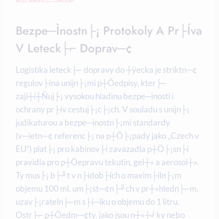
Bezpe─ìnostn├¡ Protokoly A Pr├íva
V Leteck├⌐ Doprav─¢
Logistika leteck├⌐ dopravy do ┼ÿecka je striktn─¢
regulov├ína unijn├¡mi p┼Öedpisy, kter├⌐
zaji┼í┼Ñuj├¡ vysokou hladinu bezpe─ìnosti i
ochrany pr├ív cestuj├¡c├¡ch. V souladu s unijn├¡
judikaturou a bezpe─ìnostn├¡mi standardy
(v─ìetn─¢ referenc├¡ na p┼Ö├¡pady jako „Czech v
EU“) plat├¡ pro kabinov├í zavazadla p┼Ö├¡sn├í
pravidla pro p┼Öepravu tekutin, gel┼» a aerosol┼».
Ty mus├¡ b├╜t v n├ídob├ích o maxim├íln├¡m
objemu 100 ml, um├¡st─¢n├╜ch v pr┼»hledn├⌐m,
uzav├¡rateln├⌐m s├í─ìku o objemu do 1 litru.
Ostr├⌐ p┼Öedm─¢ty, jako jsou n┼»┼╛ky nebo