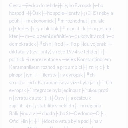
Cesta ┼ÿecka do tehdej┼í├¡ho Evropsk├⌐ho
hospod├í┼Ösk├⌐ho spole─ìenstv├¡ (EHS) nebyla
pouh├╜m ekonomick├╜m rozhodnut├¡m, ale
p┼Öedev┼í├¡m hlubok├╜m politick├╜m gestem,
kter├⌐ m─¢lo zemi definitivn─¢ ukotvit v rodin─¢
demokratick├╜ch n├írod┼». Po p├ídu vojensk├⌐
diktatury (tzv. junty) v roce 1974 se tehdej┼í├¡
politick├í reprezentace v ─ìele s Konstantinosem
Karamanlisem rozhodla pro ambici├│zn├¡ c├¡l:
plnopr├ívn├⌐ ─ìlenstv├¡ v evropsk├╜ch
struktur├ích. Karamanlisova vize byla jasn├í ΓÇô
evropsk├í integrace byla jedinou z├írukou proti
n├ívratu k autorit├í┼Östv├¡ a cestou k
zaji┼ít─¢n├¡ stability v neklidn├⌐m regionu
Balk├ínu a v├╜chodn├¡ho St┼Öedomo┼Ö├¡.
Ofici├íln├¡ ┼╛├ídost o vstup byla pod├ína v