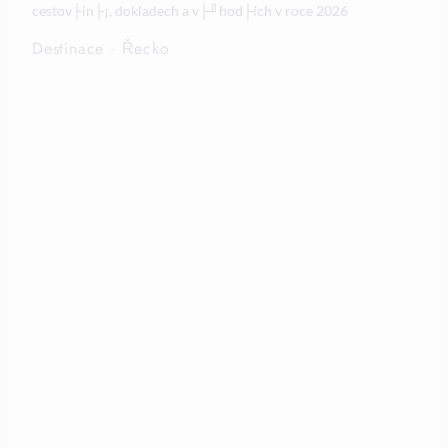
cestov├ín├¡, dokladech a v├╜hod├ích v roce 2026
Destinace
·
Řecko