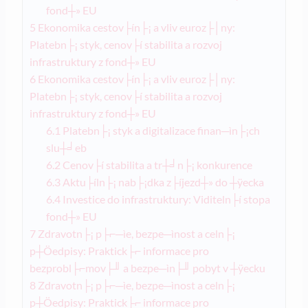
fond┼» EU
5
Ekonomika cestov├ín├¡ a vliv euroz├│ny:
Platebn├¡ styk, cenov├í stabilita a rozvoj
infrastruktury z fond┼» EU
6
Ekonomika cestov├ín├¡ a vliv euroz├│ny:
Platebn├¡ styk, cenov├í stabilita a rozvoj
infrastruktury z fond┼» EU
6.1
Platebn├¡ styk a digitalizace finan─ìn├¡ch
slu┼╛eb
6.2
Cenov├í stabilita a tr┼╛n├¡ konkurence
6.3
Aktu├íln├¡ nab├¡dka z├íjezd┼» do ┼ÿecka
6.4
Investice do infrastruktury: Viditeln├í stopa
fond┼» EU
7
Zdravotn├¡ p├⌐─ìe, bezpe─ìnost a celn├¡
p┼Öedpisy: Praktick├⌐ informace pro
bezprobl├⌐mov├╜ a bezpe─ìn├╜ pobyt v ┼ÿecku
8
Zdravotn├¡ p├⌐─ìe, bezpe─ìnost a celn├¡
p┼Öedpisy: Praktick├⌐ informace pro