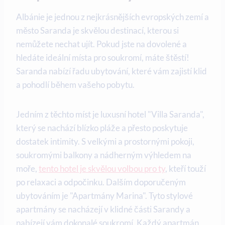
Albánie je jednou z nejkrásnějších evropských zemí a
​město Saranda je skvělou destinací, kterou si
nemůžete nechat ⁤ujít. Pokud jste⁤ na dovolené a
hledáte ideální ⁣místa pro soukromí, máte štěstí!
Saranda nabízí řadu ubytování, které vám zajistí klid
a pohodlí⁤ během vašeho pobytu.
Jedním ​z těchto míst je luxusní hotel "Villa Saranda",‌
který se nachází blízko​ pláže a přesto poskytuje
dostatek intimity. S velkými a prostornými⁤ pokoji,
soukromými balkony a nádherným výhledem na
moře, ‍
tento hotel je skvělou volbou pro ty
, kteří touží
po relaxaci a odpočinku. Dalším doporučeným
ubytováním je "Apartmány‌ Marina". Tyto stylové
apartmány se nacházejí v klidné části ‍Sarandy a
nabízejí vám dokonalé soukromí. Každý ‍apartmán