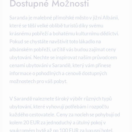
Dostupné Možnosti
Saranda je malebné přímořské město v jižní Albánii,⁤
které se těší velké oblibě turistů díky svému
krásnému pobřeží a⁣ bohatému kulturnímu dědictví.‍
Pokud se chystáte navštívit toto lákadlo ⁤na
albánském pobřeží, určitě vás budou⁤ zajímat ceny
ubytování. Nechte se inspirovat naším průvodcem
cenami ubytování v Sarandě, který​ vám přinese
informace o pohodlných a cenově dostupných
možnostech ‌pro váš‍ pobyt.
V Sarandě naleznete⁢ široký výběr různých typů⁣
ubytování, které vyhovují potřebám i⁢ rozpočtu
každého cestovatele.​ Ceny za‌ nocleh ⁢se pohybují od
kolem⁤ 20 EUR ⁢za jednoduchý a útulný pokoj⁢ v
soukromém bytě až po 100 EUR za luxusní hotel.