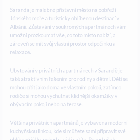
Saranda je malebné přístavní město na pobřeží⁣
Jónského moře a ‌turisticky oblíbenou ⁤destinací v
‌Albánii. Zůstávání v soukromých apartmánech vám
umožní prozkoumat vše, co toto⁣ místo ‌nabízí, a
zároveň se mít svůj vlastní prostor odpočinku a
relaxace.
Ubytování v privátních ⁢apartmánech v Sarandě je
také atraktivním řešením pro ‌rodiny s dětmi. Děti se
mohou cítit jako doma ve vlastním pokoji, zatímco​
rodiče si mohou vychutnat klidnější okamžiky v
obývacím pokoji nebo na terase.
Většina privátních apartmánů je vybavena moderní
kuchyňskou linkou, kde si můžete ​sami⁤ připravit své
oblíbené jídlo, pokud si rádi vaříte.‌ Pokud však