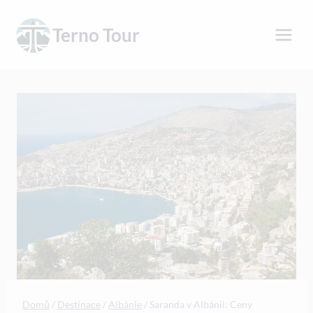
Přeskočit
na
Terno Tour
obsah
Domů
/
Destinace
/
Albánie
/
Saranda v Albánii: Ceny