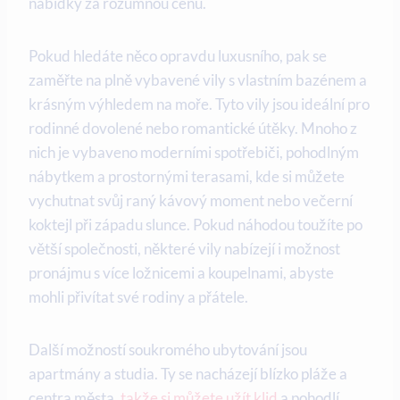
nabídky za rozumnou cenu.
Pokud hledáte něco opravdu luxusního, pak se
zaměřte na plně vybavené vily s vlastním bazénem a
krásným‍ výhledem⁣ na moře. Tyto​ vily jsou ideální pro
rodinné ​dovolené nebo romantické útěky. Mnoho z
⁢nich je ⁣vybaveno moderními spotřebiči, pohodlným
nábytkem a prostornými ⁢terasami, kde⁢ si můžete
vychutnat svůj raný kávový moment nebo ⁢večerní
koktejl při západu slunce. Pokud náhodou toužíte po
větší společnosti, některé vily nabízejí i možnost
pronájmu s více⁤ ložnicemi a koupelnami, abyste
⁤mohli přivítat své rodiny a přátele.
Další možností soukromého ubytování jsou
apartmány a studia. Ty ​se⁤ nacházejí⁤ blízko pláže a
centra města, ⁢
takže si můžete užít klid
‍ a pohodlí,