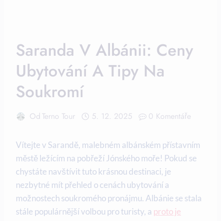
Saranda V Albánii: Ceny
Ubytování A Tipy Na
Soukromí
Od
Terno Tour
5. 12. 2025
0 Komentáře
Vítejte v Sarandě, malebném albánském přístavním
městě ležícím⁤ na pobřeží Jónského moře! Pokud se
chystáte ⁢navštívit tuto ‌krásnou destinaci, je
nezbytné mít přehled‌ o cenách ubytování a
možnostech soukromého pronájmu. Albánie se stala
stále populárnější volbou pro turisty, a ⁤
proto je