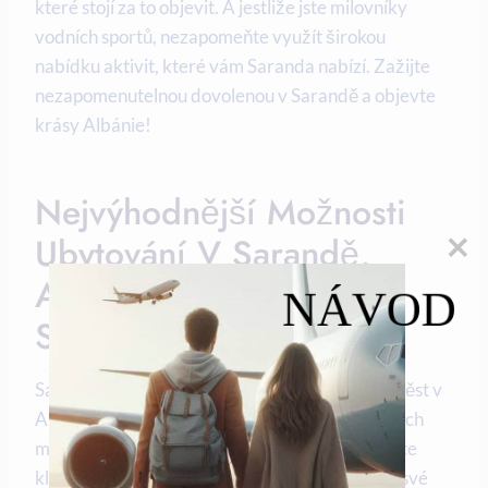
které stojí za to objevit. A ⁢jestliže jste milovníky
vodních ​sportů, nezapomeňte využít širokou
nabídku aktivit,​ které vám Saranda nabízí. Zažijte
nezapomenutelnou dovolenou v Sarandě ⁣a objevte
krásy Albánie!
Nejvýhodnější Možnosti
⁢ubytování V Sarandě,
Albánii Pro Příznivce
NÁVOD
Soukromí
Saranda, jedno z nejkrásnějších přímořských měst v
Albánii, nabízí návštěvníkům mnoho ubytovacích
možností s důrazem na soukromí. Pokud hledáte
klidné a pohodlné⁤ místo pro odpočinek během ⁣své⁤