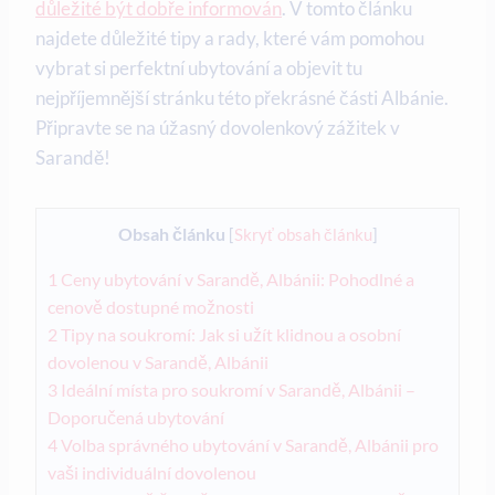
důležité být dobře informován
. V tomto článku
najdete důležité tipy a rady, které vám pomohou
vybrat si perfektní ubytování​ a objevit tu
nejpříjemnější stránku této překrásné‌ části Albánie.
Připravte se⁤ na úžasný⁣ dovolenkový zážitek v
Sarandě!
Obsah článku
[
Skryť obsah článku
]
1
Ceny ubytování‍ v Sarandě, Albánii: Pohodlné a
⁤cenově dostupné možnosti
2
Tipy na soukromí: Jak‌ si užít klidnou a⁢ osobní
dovolenou v Sarandě, Albánii
3
Ideální místa pro soukromí v Sarandě, Albánii –
‍Doporučená⁤ ubytování
4
Volba správného⁣ ubytování v Sarandě, Albánii pro
vaši individuální dovolenou