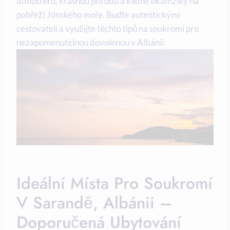
atmosféru, krásnou přírodu a klidné okamžiky na
pobřeží ​Jónského moře. Buďte⁤ autentickými
cestovateli​ a využijte ‍těchto tipů na soukromí pro
nezapomenutelnou dovolenou v Albánii.
Ideální Místa Pro Soukromí
V Sarandě, Albánii –
‍Doporučená⁤ Ubytování