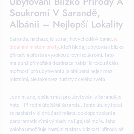
Ubytování Blízko Přírody⁢ A
Soukromí V Sarandě,
Albánii – Nejlepší Lokality
Saranda, nacházející ‌se ​na jihovýchodě Albánie,
je
ideálním místem pro ty
, kteří hledají ubytování blízko
přírody a‍ přesto⁣ s vysokou‍ úrovní ⁣soukromí. Tato
malebná přímořská destinace nabízí širokou škálu
možností pro ubytování a je oblíbená nejen mezi
místními, ale‍ také mezi ⁤turisty z celého světa.
Jedním z nejlepších míst pro ubytování v‌ Sarandě ⁢je
hotel⁣ "Přírodní⁤ útočiště Saranda". Tento útulný hotel
se nachází v klidné části města, obklopen zelení a
panoramatickými‍ výhledy na Egejské moře. ⁢Jeho
poloha umožňuje hostům ​zůstat v blízkosti přírody ⁤až