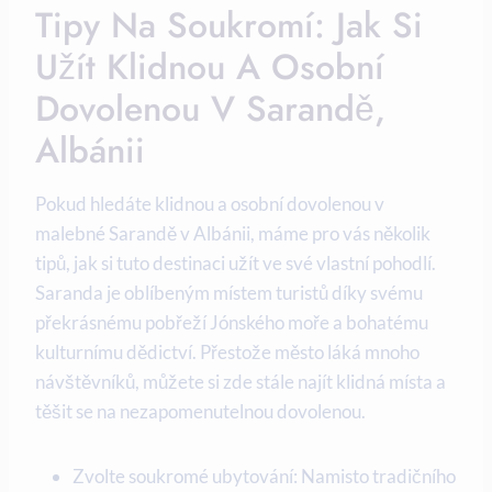
Tipy Na Soukromí: Jak‌ Si
Užít Klidnou A⁢ Osobní
Dovolenou V Sarandě,
Albánii
Pokud hledáte klidnou a ‌osobní dovolenou v
malebné Sarandě v ⁢Albánii, máme pro vás‍ několik
tipů,⁣ jak si ⁤tuto⁣ destinaci užít ve své vlastní pohodlí.⁤
Saranda je oblíbeným místem⁢ turistů ⁣díky svému
překrásnému pobřeží Jónského moře a bohatému
kulturnímu dědictví. Přestože město‍ láká mnoho​
návštěvníků, můžete⁢ si zde stále najít klidná místa a
těšit se na nezapomenutelnou dovolenou.
Zvolte soukromé ubytování: Namisto tradičního