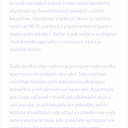
do soukromí ​jejich pokojů. Hotel nabízí komfortní
ubytování ve dvoulůžkových pokojích s vlastní
koupelnou, klimatizací a televizí. Navíc tu můžete
využívat Wi-Fi, parkování a také ⁢venkovní bazén s
opalovacími lehátky. Večer si pak můžete vychutnat
chutné místní speciality v restauraci, která je
součástí hotelu.‌
Další skvělou alternativou je pronájem soukromého
apartmánu ⁤od místních obyvatel. Tato možnost
umožňuje hostům zažít autentickou albánskou
atmosféru ⁣a mít zároveň své soukromí. Apartmány
jsou často ⁣zařízené v tradičním albánském stylu a
⁤nabízejí vše, ​co potřebujete pro pohodlný pobyt.
Můžete si například vybrat⁣ byt s výhledem na moře
nebo s vlastní terasou,‍ kde si můžete vychutnat své
ranní kávu. Pronájem apartmánu také⁣ nabízí