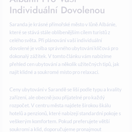
Individuální Dovolenou
Saranda ⁣je krásné přímořské město v ⁣lůně ​Albánie,
které se stává stále​ oblíbenějším cílem turistů z
celého světa. Při plánování vaší individuální
dovolené je volba správného ubytování klíčová pro
dokonalý zážitek.‍ V tomto článku vám nabízíme
přehled cen ubytování ⁢a několik užitečných tipů, jak
najít klidné a soukromé místo pro relaxaci.
Ceny ubytování v Sarandě se ⁢liší podle typu a ⁢kvality
zařízení, ale obecně‌ jsou přijatelné⁤ pro každý
rozpočet. V centru​ města najdete širokou škálu
hotelů a penzionů, které nabízejí standardní pokoje⁣ s
veškerým komfortem. ‍Pokud ⁢preferujete​ větší
soukromí‍ a klid,⁢ doporučujeme pronajmout