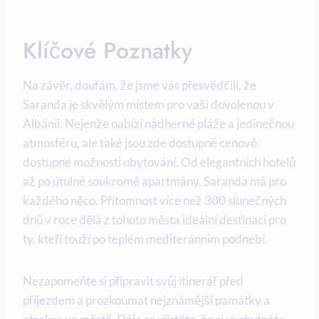
Klíčové Poznatky
Na závěr, doufám, ‌že ‌jsme vás přesvědčili, že
Saranda​ je skvělým ​místem pro vaši‍ dovolenou v
Albánii. Nejenže nabízí nádherné pláže a jedinečnou
atmosféru, ⁣ale také ⁣jsou zde dostupné cenově
dostupné ​možnosti ubytování.‌ Od⁣ elegantních​ hotelů
až po‍ útulné soukromé apartmány, Saranda má pro
každého něco. Přítomnost více než 300‍ slunečných
dnů v roce dělá z ⁢tohoto města ideální destinaci pro
ty, kteří touží po ​teplém mediteránním podnebí.
Nezapomeňte si připravit svůj itinerář před
příjezdem a prozkoumat nejznámější⁤ památky a