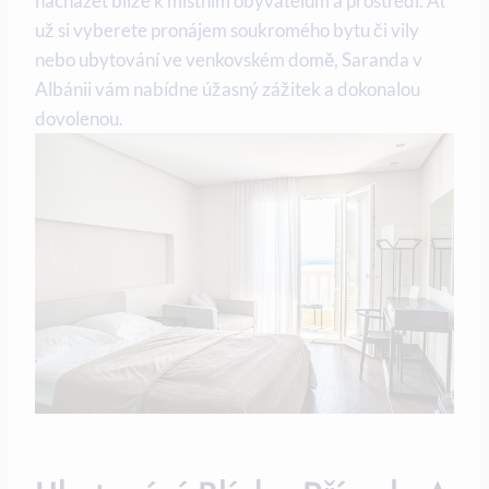
nacházet blíže k místním obyvatelům a prostředí.⁤ Ať
už si vyberete pronájem soukromého bytu či vily
nebo ubytování ve venkovském domě, Saranda v
Albánii vám nabídne úžasný zážitek a dokonalou
dovolenou.