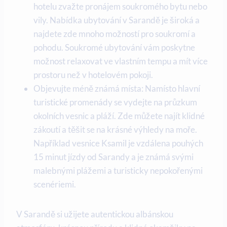
hotelu zvažte pronájem soukromého bytu nebo
⁤vily. Nabídka ubytování v Sarandě je široká a
najdete zde mnoho možností pro soukromí a
pohodu. Soukromé ‌ubytování vám poskytne
možnost​ relaxovat ve vlastním tempu a mít více
prostoru než v ​hotelovém pokoji.
Objevujte méně známá ​místa: Namísto hlavní
turistické promenády ​se ⁣vydejte na průzkum
okolních vesnic a pláží. Zde můžete najít klidné‌
zákoutí a těšit se na krásné výhledy ⁣na⁤ moře.
Například vesnice⁣ Ksamil ‍je vzdálena pouhých
15 minut jízdy od Sarandy⁣ a je známá ​svými
malebnými plážemi a turisticky nepokořenými
scenériemi.
V Sarandě si užijete autentickou albánskou