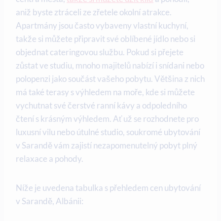
aniž byste ztráceli ze zřetele okolní‌ atrakce.
Apartmány jsou často vybaveny vlastní kuchyní,⁢
takže si můžete připravit své oblíbené jídlo nebo si
objednat⁤ cateringovou‍ službu. Pokud si přejete‍
zůstat ve studiu, mnoho majitelů nabízí i ⁤snídani nebo
polopenzi jako součást vašeho‌ pobytu. Většina z nich
má také terasy ⁢s výhledem na moře, kde ‍si můžete
vychutnat své čerstvé ranní kávy a odpoledního
čtení s krásným výhledem.⁤ Ať už se rozhodnete pro
luxusní vilu nebo útulné studio, soukromé ubytování
v Sarandě vám zajistí nezapomenutelný pobyt⁣ plný
relaxace a pohody.
Níže‌ je uvedena ⁢tabulka s přehledem cen ubytování
v Sarandě, Albánii: