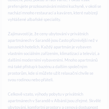
preferujete prozkoumávání místní kuchyně, v okolí se
nachází mnoho restaurací a kaváren, které nabízejí
⁢vyhlášené albaňské speciality.
Zajímavostí je, že ceny ubytování​ v privátních
apartmánech v Sarandě jsou často příznivější než v
luxusních hotelích. Každý apartmán⁤ je⁢ vybaven
vlastním sociálním zařízením, klimatizací a televizí, a
dalšími moderními vybaveními. Mnoho apartmánů
má‍ také přístup k bazénu a dalším‌ společným
prostorům, kde si můžete užít⁣ relaxační chvíle se
svou rodinou nebo přáteli. ​
Celkově vzato, výhody pobytu v ⁤privátních
apartmánech v Sarandě v Albánii jsou zřejmé. Skvělé
ubytování, komfortní prostory a⁣ cenová dostupnost