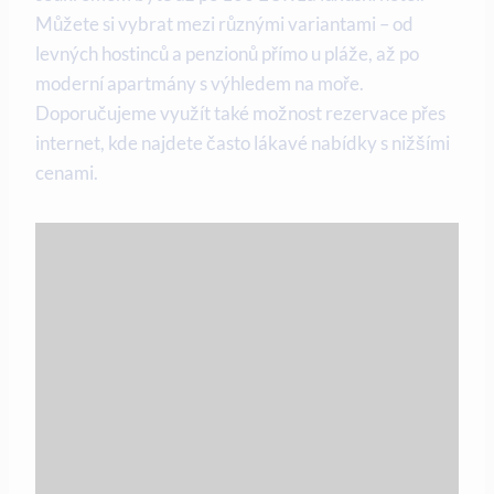
Můžete si vybrat mezi⁢ různými variantami – od
levných hostinců‍ a ⁢penzionů přímo u pláže, až ⁤po
moderní apartmány s výhledem na moře.
Doporučujeme využít také možnost rezervace přes
internet, kde najdete často‌ lákavé nabídky s nižšími
cenami.