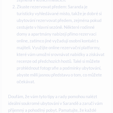
Zkuste⁢ rezervovat předem: Saranda je
turisticky vyhledávané místo, takže je dobré si ​
ubytování rezervovat předem, zejména pokud
cestujete v hlavní sezóně. Některé rodinné⁤
domy a apartmány nabízejí přímo rezervaci
online, zatímco jiné vyžadují osobní kontakt s
majiteli. Využijte online rezervační platformy,
které ‌vám umožní‍ srovnávat nabídky ⁣a získávat
recenze od předchozích hostů. Také‌ si‌ můžete
⁤prohlédnout ⁣fotografie a⁣ podmínky ubytování,
abyste měli jasnou představu o tom, co můžete
očekávat.
Doufám, že​ vám tyto tipy a ⁣rady pomohou nalézt
⁣ideální soukromé ubytování v Sarandě ‌a zaručí vám
příjemný a pohodlný pobyt. Pamatujte,⁣ že každé