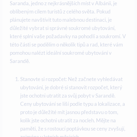
Saranda, jedno z nejkrásnějších míst v Albánii,⁣ je
oblíbeným cílem turistů z celého světa. Pokud
plánujete navštívit tuto malebnou destinaci, ​je
důležité vybrat si správné soukromé ubytování,
které splní ​vaše požadavky ‍na pohodlí a soukromí. V⁣
této části se podělím o několik ⁣tipů a rad, které vám
pomohou ⁤nalézt ideální soukromé ubytování v
Sarandě.
Stanovte si rozpočet: Než začnete vyhledávat
ubytování, je dobré si stanovit⁤ rozpočet, který
jste ochotni utratit za svůj pobyt v Sarandě.
Ceny ubytování se liší ⁢podle typu a lokalizace, a
proto je důležité mít jasnou představu o ⁣tom,
kolik jste ochotni utratit za‍ nocleh.⁢ Mějte na
⁢paměti, že s rostoucí poptávkou se ceny zvyšují,
zejména v letních měsících.