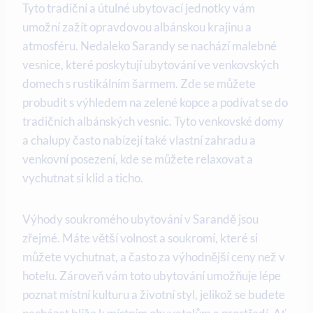
Tyto tradiční a útulné ubytovací jednotky ⁤vám
umožní zažít ⁣opravdovou albánskou krajinu a
atmosféru. Nedaleko Sarandy se nachází malebné
vesnice, které‍ poskytují ubytování ve venkovských
domech s‌ rustikálním šarmem.⁣ Zde se můžete
probudit s výhledem na zelené kopce a podívat se do
tradičních albánských vesnic. Tyto venkovské domy
a chalupy často nabízejí ⁤také vlastní zahradu a
venkovní posezení, ​kde⁤ se můžete relaxovat​ a
vychutnat si ‌klid a ticho.
Výhody soukromého ⁢ubytování⁤ v Sarandě jsou
zřejmé. Máte větší volnost a soukromí, které‍ si
můžete vychutnat, a často za výhodnější ceny než v
hotelu. Zároveň vám toto ⁣ubytování umožňuje lépe
poznat ⁢místní ‌kulturu a životní styl, jelikož se ⁣budete