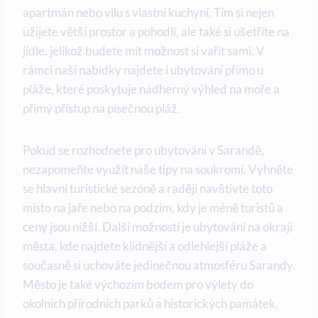
apartmán nebo vilu s ⁤vlastní kuchyní. Tím si ​nejen
⁢užijete větší prostor⁢ a​ pohodlí, ale také si ušetříte na
jídle, ‌jelikož budete mít možnost si vařit sami. V
rámci naší nabídky najdete i ubytování přímo u
pláže, ‌které poskytuje nádherný výhled na⁢ moře a
přímý přístup na písečnou ⁢pláž.
Pokud se rozhodnete pro ubytování v Sarandě,
nezapomeňte využít ⁤naše tipy na soukromí. Vyhněte
se hlavní turistické sezóně a raději navštivte toto
místo na jaře nebo na podzim, ‌kdy​ je méně​ turistů a
ceny jsou nižší. Další možností je ubytování na⁢ okraji
města, ​kde najdete klidnější a odlehlejší pláže a
současně si uchováte jedinečnou atmosféru Sarandy.
Město je⁢ také výchozím bodem pro výlety do ​
okolních přírodních parků‍ a historických památek,‌