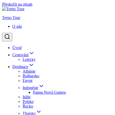
Přeskočit na obsah
Terno Tour
O nás
Úvod
Cestování
Letecky
Destinace
Albánie
Bulharsko
Egypt
Indonésie
Papua Nová Guinea
Itálie
Polsko
Řecko
Thajsko