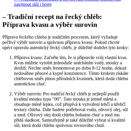
zaujmout stůl i hosty
– Tradiční recept na řecký chléb:
Příprava kvasu a výběr surovin
Příprava řeckého chleba je tradičním procesem, který vyžaduje
pečlivý výběr surovin a správnou přípravu kvasu. Pokud chcete
upéct opravdu autentický řecký chléb, je důležité dodržet tyto kroky:
Příprava kvasu: Začněte tím, že si připravíte svůj vlastní kvas.
Kvas můžete vyrobit jednoduše smícháním vody, mouky a
droždí. Nechte směs fermentovat po dobu 8-12 hodin, dokud
nedosáhne pěnové a kypré konzistence. Tímto krokem získáte
chlébovou směs plnou přírodních kvasinek, která dodá chlebu
autentickou chuť.
Výběr surovin: Pro tradiční řecký chléb je nejlepší použít
kvalitní mouku typu "00". Tato mouka je jemně mletá a
obsahuje méně lepku, což přispívá k vytvoření lehčí a křehčí
textury chleba. Dále budete potřebovat vodu, olivový olej, sůl
a med. Olivový olej dodá chlebu bohatou chuť a med mu
přidá sladkost. Samozřejmě je také důležité vybrat si kvalitní
sůl, která dodá chlebu správnou rovnováhu chutí.