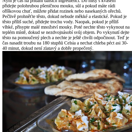
Nyní je čas na přidání dalších ingrediencí. Do mísy s kvasem
přidejte polohrubou pšeničnou mouku, sůl a pokud máte rádi
oříškovou chuť, můžete přidat rozinek nebo nasekaných ořechů.
Pečlivě prohněťte těsto, dokud nebude měkké a elastické. Pokud je
těsto příliš suché, přidejte trochu vody. Naopak, pokud je příliš
vlhké, přisypte malé množství mouky. Poté nechte těsto vykynout na
teplém místě, dokud se nezdvojnásobí svůj objem. Po vykynutí dejte
těsto na pomoučený plech a nechte je ještě chvíli odpočinout. Teď je
čas nasadit troubu na 180 stupňů Celsia a nechat chleba péct asi 30-
40 minut, dokud není zlatavý a dobře propečený.