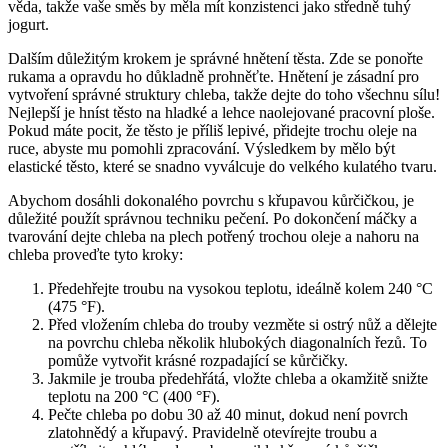
věda, takže vaše směs by měla mít konzistenci jako středně tuhý
jogurt.
Dalším důležitým krokem je správné hnětení těsta. Zde se ponořte
rukama a opravdu ho důkladně prohněťte. Hnětení je zásadní pro
vytvoření správné struktury chleba, takže dejte do toho všechnu sílu!
Nejlepší je hníst těsto na hladké a lehce naolejované pracovní ploše.
Pokud máte pocit, že těsto je příliš lepivé, přidejte trochu oleje na
ruce, abyste mu pomohli zpracování. Výsledkem by mělo být
elastické těsto, které se snadno vyválcuje do velkého kulatého tvaru.
Abychom dosáhli dokonalého povrchu s křupavou kůrčičkou, je
důležité použít správnou techniku pečení. Po dokončení máčky a
tvarování dejte chleba na plech potřený trochou oleje a nahoru na
chleba proveďte tyto kroky:
Předehřejte troubu na vysokou teplotu, ideálně kolem 240 °C
(475 °F).
Před vložením chleba do trouby vezměte si ostrý nůž a dělejte
na povrchu chleba několik hlubokých diagonalních řezů. To
pomůže vytvořit krásné rozpadající se kůrčičky.
Jakmile je trouba předehřátá, vložte chleba a okamžitě snižte
teplotu na 200 °C (400 °F).
Pečte chleba po dobu 30 až 40 minut, dokud není povrch
zlatohnědý a křupavý. Pravidelně otevírejte troubu a