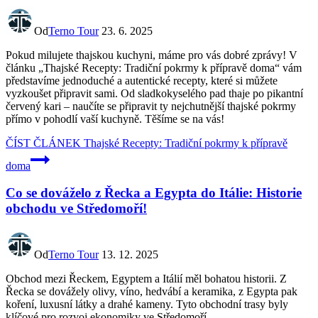
Od
Terno Tour
23. 6. 2025
Pokud milujete thajskou kuchyni, máme pro vás dobré zprávy! V
článku „Thajské Recepty: Tradiční pokrmy k přípravě doma“ vám
představíme jednoduché a autentické recepty, které si můžete
vyzkoušet připravit sami. Od sladkokyselého pad thaje po pikantní
červený kari – naučíte se připravit ty nejchutnější thajské pokrmy
přímo v pohodlí vaší kuchyně. Těšíme se na vás!
ČÍST ČLÁNEK
Thajské Recepty: Tradiční pokrmy k přípravě
doma
Co se dováželo z Řecka a Egypta do Itálie: Historie
obchodu ve Středomoří!
Od
Terno Tour
13. 12. 2025
Obchod mezi Řeckem, Egyptem a Itálií měl bohatou historii. Z
Řecka se dovážely olivy, víno, hedvábí a keramika, z Egypta pak
koření, luxusní látky a drahé kameny. Tyto obchodní trasy byly
klíčové pro rozvoj ekonomiky ve Středomoří.