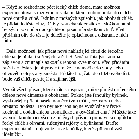
– Když se rozhodnete péct řecký chléb doma, máte možnost
experimentovat s různými přísadami, které mohou přidat do chleba
nové chutě a vůně. Jedním z možných způsobů, jak obohatit chléb,
je přidat do těsta olivy. Olivy jsou charakteristickou složkou mnoha
řeckých pokrmů a dodají chlebu pikantní a sladkou chuť. Před
přidáním oliv do těsta je důležité je opláchnout a odstranit z nich
jádro.
– Další možností, jak přidat nové nakládající chuti do řeckého
chleba, je přidání sušených rajčat. Sušená rajčata jsou aroma
záplavou a chutnají sladkostí s lehkou kyselinkou. Před přidáním
rajčat do těsta si je připravte tím, že je namočíte do vody nebo
olivového oleje, aby změkla. Přidáte-li rajčata do chlebového těsta,
bude váš chléb pestřejší a zajímavější.
Využít všech přísad, které máte k dispozici, může přinést do řeckého
chleba nové dimenze a obohacení. Pokud jste fanoušky bylinek,
vyzkoušejte přidat nasekanou čerstvou mátu, rozmarýn nebo
oregano do těsta. Tyto bylinky jsou hojně využívány v řecké
kuchyni a dodají chlebu aromatickou a osvěžující chuť. Můžete také
vytvořit kombinaci všech zmíněných přísad a připravit si například
řecký chléb s olivami, sušenými rajčaty a bylinkami. Buďte
experimentální a objevujte nové lahůdky, které zpříjemní vaši
jídelníčku.