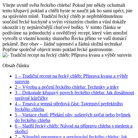
Vítejte uvnitř světa řeckého chleba! Pokud jste někdy ochutnali
tento křupavý poklad a chtěli byste se naučit jak ho sami upéct, jste
na správném místě. Tradiční řecký chléb je nepřehlédnutelnou
součástí řecké kuchyně a svým výrazným chutím a vůní dokáže
okouzlit i ty nejnáročnější chuťové buňky. V tomto článku se
podíváme na jednoduchý a osvědčený recept, který vám umožní
vytvořit si vlastní kousky slunného Řecka přímo ve vaší domácí
pekárně. Bez obav – žádné tajemství a žádná složitá technika!
Pojďme společně objevit tento poklad řecké gastronomie.
Obsah článku
1
– Tradiční recept na řecký chléb: Příprava kvasu a výběr
surovin
2
– Výroba a pečení řeckého chleba: Techniky a triky
3
– Dokonale křupavý povrch řeckého chleba: Jak dosáhnout
správné kůrčičky
4
– Tmavá a jemná středová část: Tajemství perfektního
řeckého chleba
5
– Variace chutí: Přidání oliv, sušených rajčat nebo bylinek
do řeckého chleba
6
– Sladší řecký chléb: Návod na přípravu chleba s medem a
skořicí
7
– Nápaditá prezentace a servírování řeckého chleba: Jak