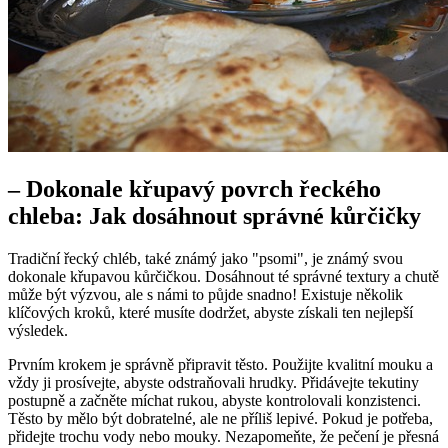
– Dokonale křupavý povrch řeckého
chleba: Jak dosáhnout správné kůrčičky
Tradiční řecký chléb, také známý jako "psomi", je známý svou
dokonale křupavou kůrčičkou. Dosáhnout té správné textury a chutě
může být výzvou, ale s námi to půjde snadno! Existuje několik
klíčových kroků, které musíte dodržet, abyste získali ten nejlepší
výsledek.
Prvním krokem je správně připravit těsto. Použijte kvalitní mouku a
vždy ji prosívejte, abyste odstraňovali hrudky. Přidávejte tekutiny
postupně a začněte míchat rukou, abyste kontrolovali konzistenci.
Těsto by mělo být dobratelné, ale ne příliš lepivé. Pokud je potřeba,
přidejte trochu vody nebo mouky. Nezapomeňte, že pečení je přesná