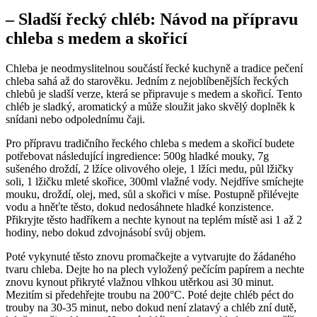
– Sladší řecký chléb: Návod na přípravu
chleba s medem a skořicí
Chleba je neodmyslitelnou součástí řecké kuchyně a tradice pečení
chleba sahá až do starověku. Jedním z nejoblíbenějších řeckých
chlebů je sladší verze, která se připravuje s medem a skořicí. Tento
chléb je sladký, aromatický a může sloužit jako skvělý doplněk k
snídani nebo odpolednímu čaji.
Pro přípravu tradičního řeckého chleba s medem a skořicí budete
potřebovat následující ingredience: 500g hladké mouky, 7g
sušeného droždí, 2 lžíce olivového oleje, 1 lžíci medu, půl lžičky
soli, 1 lžičku mleté skořice, 300ml vlažné vody. Nejdříve smíchejte
mouku, droždí, olej, med, sůl a skořici v míse. Postupně přilévejte
vodu a hněťte těsto, dokud nedosáhnete hladké konzistence.
Přikryjte těsto hadříkem a nechte kynout na teplém místě asi 1 až 2
hodiny, nebo dokud zdvojnásobí svůj objem.
Poté vykynuté těsto znovu promačkejte a vytvarujte do žádaného
tvaru chleba. Dejte ho na plech vyložený pečícím papírem a nechte
znovu kynout přikryté vlažnou vlhkou utěrkou asi 30 minut.
Mezitím si předehřejte troubu na 200°C. Poté dejte chléb péct do
trouby na 30-35 minut, nebo dokud není zlatavý a chléb zní dutě,