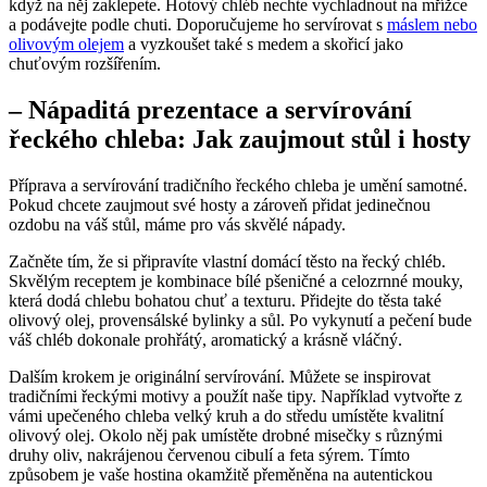
když na něj zaklepete. Hotový chléb nechte vychladnout na mřížce
a podávejte podle chuti. Doporučujeme ho servírovat s
máslem nebo
olivovým olejem
a vyzkoušet také s medem a skořicí jako
chuťovým rozšířením.
– Nápaditá prezentace a servírování
řeckého chleba: Jak zaujmout stůl i hosty
Příprava a servírování tradičního řeckého chleba je umění samotné.
Pokud chcete zaujmout své hosty a zároveň přidat jedinečnou
ozdobu na váš stůl, máme pro vás skvělé nápady.
Začněte tím, že si připravíte vlastní domácí těsto na řecký chléb.
Skvělým receptem je kombinace bílé pšeničné a celozrnné mouky,
která dodá chlebu bohatou chuť a texturu. Přidejte do těsta také
olivový olej, provensálské bylinky a sůl. Po vykynutí a pečení bude
váš chléb dokonale prohřátý, aromatický a krásně vláčný.
Dalším krokem je originální servírování. Můžete se inspirovat
tradičními řeckými motivy a použít naše tipy. Například vytvořte z
vámi upečeného chleba velký kruh a do středu umístěte kvalitní
olivový olej. Okolo něj pak umístěte drobné misečky s různými
druhy oliv, nakrájenou červenou cibulí a feta sýrem. Tímto
způsobem je vaše hostina okamžitě přeměněna na autentickou