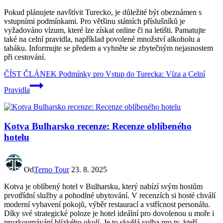
Pokud plánujete navštívit Turecko, je důležité být obeznámen s
vstupními podmínkami. Pro většinu státních příslušníků je
vyžadováno vízum, které lze získat online či na letišti. Pamatujte
také na celní pravidla, například povolené množství alkoholu a
tabáku. Informujte se předem a vyhněte se zbytečným nejasnostem
při cestování.
ČÍST ČLÁNEK
Podmínky pro Vstup do Turecka: Víza a Celní
Pravidla
Kotva Bulharsko recenze: Recenze oblíbeného
hotelu
Od
Terno Tour
23. 8. 2025
Kotva je oblíbený hotel v Bulharsku, který nabízí svým hostům
prvotřídní služby a pohodlné ubytování. V recenzích si hosté chválí
moderní vybavení pokojů, výběr restaurací a vstřícnost personálu.
Díky své strategické poloze je hotel ideální pro dovolenou u moře i
prozkoumávání blízkého okolí. Je to skvělá volba pro ty, kteří