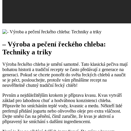
– Výroba a pečení řeckého chleba:
Techniky a triky
Výroba řeckého chleba je umění samotné. Tato klasická pečiva mají
bohatou historii a tradiční recepty se často předávají z generace na
generaci. Pokud se chcete ponořit do světa řeckých chlebů a naučit
se je péct, poslouchejte, protože vám přinášíme recept na
neuvěřitelně chutný tradiční řecký chléb!
Prvním a nejdůležitějším krokem je příprava kvasu. Kvas vytváří
základ pro lahodnou chuť a hodvábnou konzistenci chleba.
Připravíte ho smícháním teplé vody, kvasnic a medu. Někteří lidé
preferují přidání jogurtu nebo olivového oleje pro extra vláčnost.
Dejte směsi čas na pěnění, čímž zaručíte, že kvas je aktivní a
připravený ke smíchání s dalšími ingrediencemi.