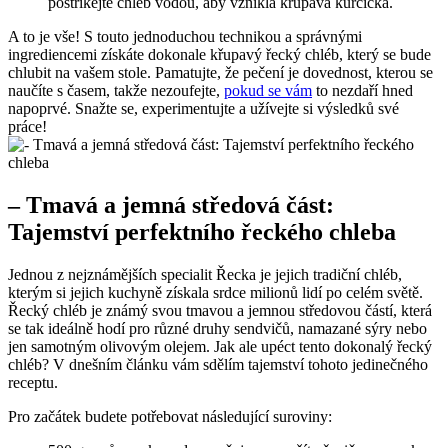
postříkejte chléb vodou, aby vznikla křupavá kůrčička.
A to je vše! S touto jednoduchou technikou a správnými
ingrediencemi získáte dokonale křupavý řecký chléb, který se bude
chlubit na vašem stole. Pamatujte, že pečení je dovednost, kterou se
naučíte s časem, takže nezoufejte,
pokud se vám
to nezdaří hned
napoprvé. Snažte se, experimentujte a užívejte si výsledků své
práce!
– Tmavá a jemná středová část:
Tajemství perfektního řeckého chleba
Jednou z nejznámějších specialit Řecka je jejich tradiční chléb,
kterým si jejich kuchyně získala srdce milionů lidí po celém světě.
Řecký chléb je známý svou tmavou a jemnou středovou částí, která
se tak ideálně hodí pro různé druhy sendvičů, namazané sýry nebo
jen samotným olivovým olejem. Jak ale upéct tento dokonalý řecký
chléb? V dnešním článku vám sdělím tajemství tohoto jedinečného
receptu.
Pro začátek budete potřebovat následující suroviny: