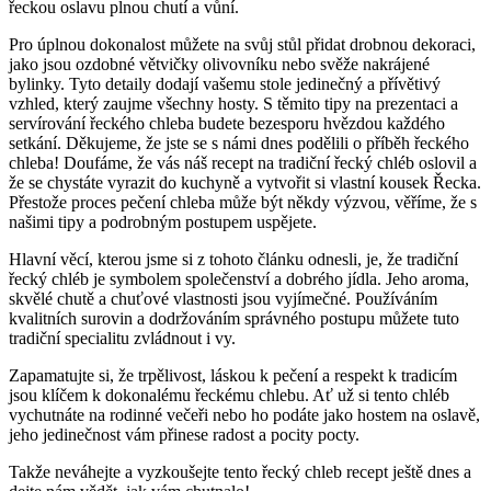
řeckou oslavu plnou chutí a vůní.
Pro úplnou dokonalost můžete na svůj stůl přidat drobnou dekoraci,
jako jsou ozdobné větvičky olivovníku nebo svěže nakrájené
bylinky. Tyto detaily dodají vašemu stole jedinečný a přívětivý
vzhled, který zaujme všechny hosty. S těmito tipy na prezentaci a
servírování řeckého chleba budete bezesporu hvězdou každého
setkání. Děkujeme, že jste se s námi dnes podělili o příběh řeckého
chleba! Doufáme, že vás náš recept na tradiční řecký chléb oslovil a
že se chystáte vyrazit do kuchyně a vytvořit si vlastní kousek Řecka.
Přestože proces pečení chleba může být někdy výzvou, věříme, že s
našimi tipy a podrobným postupem uspějete.
Hlavní věcí, kterou jsme si z tohoto článku odnesli, je, že tradiční
řecký chléb je symbolem společenství a dobrého jídla. Jeho aroma,
skvělé chutě a chuťové vlastnosti jsou vyjímečné. Používáním
kvalitních surovin a dodržováním správného postupu můžete tuto
tradiční specialitu zvládnout i vy.
Zapamatujte si, že trpělivost, láskou k pečení a respekt k tradicím
jsou klíčem k dokonalému řeckému chlebu. Ať už si tento chléb
vychutnáte na rodinné večeři nebo ho podáte jako hostem na oslavě,
jeho jedinečnost vám přinese radost a pocity pocty.
Takže neváhejte a vyzkoušejte tento řecký chleb recept ještě dnes a