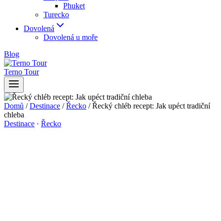
Phuket
Turecko
Dovolená
Dovolená u moře
Blog
Terno Tour
Domů
/
Destinace
/
Řecko
/
Řecký chléb recept: Jak upéct tradiční
chleba
Destinace
·
Řecko