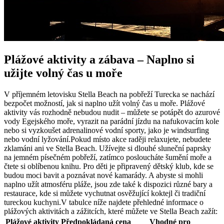
Plážové aktivity a zábava – Naplno si
užijte volný čas u moře
V příjemném letovisku Stella Beach na pobřeží Turecka se nachází
bezpočet možností, jak si naplno užít volný čas u moře. Plážové
aktivity vás rozhodně nebudou nudit – můžete se potápět do azurové
vody Egejského moře, vyrazit na parádní jízdu na nafukovacím kole
nebo si vyzkoušet adrenalinové vodní sporty, jako je windsurfing
nebo vodní lyžování.Pokud místo akce raději relaxujete, nebudete
zklamáni ani ve Stella Beach. Užívejte si dlouhé sluneční paprsky
na jemném písečném pobřeží, zatímco posloucháte šumění moře a
čtete si oblíbenou knihu. Pro děti je připravený dětský klub, kde se
budou moci bavit a poznávat nové kamarády. A abyste si mohli
naplno užít atmosféru pláže, jsou zde také k dispozici různé bary a
restaurace, kde si můžete vychutnat osvěžující koktejl či tradiční
tureckou kuchyni.V tabulce níže najdete přehledné informace o
plážových aktivitách a zážitcích, které můžete ve Stella Beach zažít:
Plážové aktivity
Předpokládaná cena
Vhodné pro