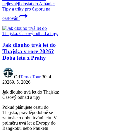
nejlevněji dostat do Albánie:
Tipy a triky pro úsporu na
cestování
Jak dlouho trvá let do
Thajska v roce 2026?
Doba letu z Prahy
Od
Terno Tour
30. 4.
2026
9. 5. 2026
Jak dlouho trvá let do Thajska:
Časový odhad a tipy
Pokud plánujete cestu do
Thajska, pravděpodobně se
zajímáte o dobu trvání letu. V
průměru trvá let z Evropy do
Bangkoku nebo Phuketu