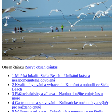
Obsah článku
[
Skryť obsah článku
]
1
Mořská lokalita Stella Beach – Unikátní krása a
nezapomenutelná dovolená
2
Kvalita ubytování a vybavení – Komfort a pohodlí ve Stelle
Beach
3
Plážové aktivity a zábava – Naplno si užijte volný čas u
moře
4
Gastronomie a stravování – Kulinarické pochoutky a výběr
pro každého chutě
5
Wellness a relaxace – Odpočinek a regenerace ve Stelle