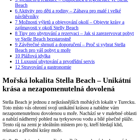
Beach
6
Aktivity pro děti a rodiny – Zábava pro malé i velké
návštěvníky
7
Možnosti výletů a objevování okolí – Objevte krásy a
zajímavosti v okolí Stelly Beach
8
Tipy pro ubytování a rezervaci – Jak si zarezervovat pobyt
ve Stelle Beach bezstarostně
9
Závěrečné shrnutí a doporučení – Proč si vybrat Stella
Beach pro váš pobyt u moře
10
Plážová idylka
11
Luxusní ubytování a prvotřídní servis
12
Stravování a gastronomie
Mořská lokalita Stella Beach – Unikátní
krása a nezapomenutelná dovolená
Stella Beach je jednou z nejkrásnějších mořských lokalit v Turecku.
Toto místo vás ohromí svojí unikátní krásou a nabídne vám
nezapomenutelnou dovolenou u moře. Nachází se v malebné oblasti
a nabízí nádherný pohled na tyrkysovou vodu a bílé písečné pláže.
Tento ráj na zemi je ideálním místem pro ty, kteří hledají klid,
relaxaci a přírodní krásy moře.