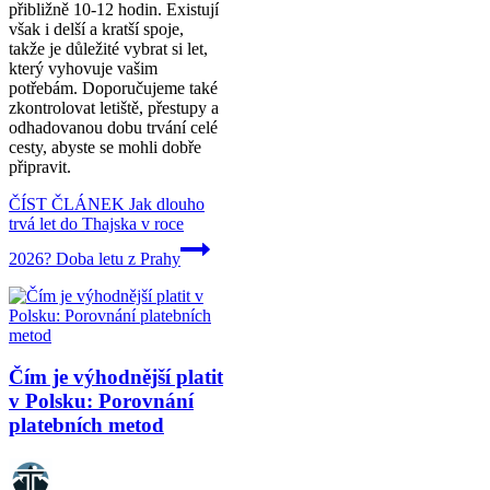
přibližně 10-12 hodin. Existují
však i delší a kratší spoje,
takže je důležité vybrat si let,
který vyhovuje vašim
potřebám. Doporučujeme také
zkontrolovat letiště, přestupy a
odhadovanou dobu trvání celé
cesty, abyste se mohli dobře
připravit.
ČÍST ČLÁNEK
Jak dlouho
trvá let do Thajska v roce
2026? Doba letu z Prahy
Čím je výhodnější platit
v Polsku: Porovnání
platebních metod