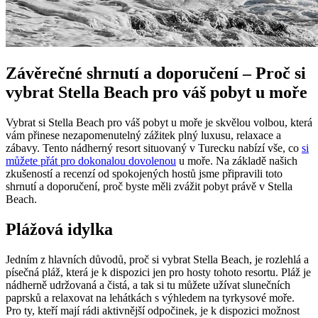
Závěrečné shrnutí a doporučení – Proč si
vybrat Stella Beach pro váš pobyt u moře
Vybrat si Stella Beach pro váš pobyt u moře je skvělou volbou, která
vám přinese nezapomenutelný zážitek plný luxusu, relaxace a
zábavy. Tento nádherný resort situovaný v Turecku nabízí vše, co
si
můžete přát pro dokonalou dovolenou
u moře. Na základě našich
zkušeností a recenzí od spokojených hostů jsme připravili toto
shrnutí a doporučení, proč byste měli zvážit pobyt právě v Stella
Beach.
Plážová idylka
Jedním z hlavních důvodů, proč si vybrat Stella Beach, je rozlehlá a
písečná pláž, která je k dispozici jen pro hosty tohoto resortu. Pláž je
nádherně udržovaná a čistá, a tak si tu můžete užívat slunečních
paprsků a relaxovat na lehátkách s výhledem na tyrkysové moře.
Pro ty, kteří mají rádi aktivnější odpočinek, je k dispozici možnost