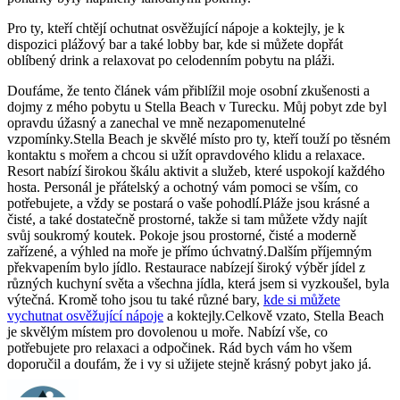
Pro ty, kteří chtějí ochutnat osvěžující nápoje a koktejly, je k
dispozici plážový bar a také lobby bar, kde si můžete dopřát
oblíbený drink a relaxovat po celodenním pobytu na pláži.
Doufáme, že tento článek vám přiblížil moje osobní zkušenosti a
dojmy z mého pobytu u Stella Beach v Turecku. Můj pobyt zde byl
opravdu úžasný a zanechal ve mně nezapomenutelné
vzpomínky.Stella Beach je skvělé místo pro ty, kteří touží po těsném
kontaktu s mořem a chcou si užít opravdového klidu a relaxace.
Resort nabízí širokou škálu aktivit a služeb, které uspokojí každého
hosta. Personál je přátelský a ochotný vám pomoci se vším, co
potřebujete, a vždy se postará o vaše pohodlí.Pláže jsou krásné a
čisté, a také dostatečně prostorné, takže si tam můžete vždy najít
svůj soukromý koutek. Pokoje jsou prostorné, čisté a moderně
zařízené, a výhled na moře je přímo úchvatný.Dalším příjemným
překvapením bylo jídlo. Restaurace nabízejí široký výběr jídel z
různých kuchyní světa a všechna jídla, která jsem si vyzkoušel, byla
výtečná. Kromě toho jsou tu také různé bary,
kde si můžete
vychutnat osvěžující nápoje
a koktejly.Celkově vzato, Stella Beach
je skvělým místem pro dovolenou u moře. Nabízí vše, co
potřebujete pro relaxaci a odpočinek. Rád bych vám ho všem
doporučil a doufám, že i vy si užijete stejně krásný pobyt jako já.