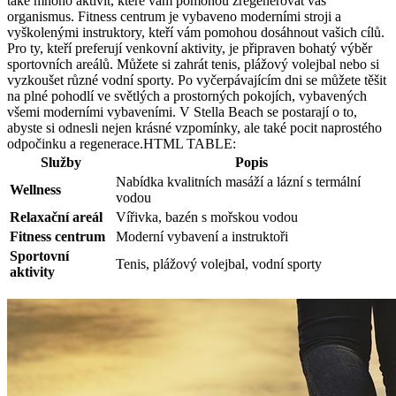
také mnoho aktivit, které vám pomohou zregenerovat váš
organismus. Fitness centrum je vybaveno moderními stroji a
vyškolenými instruktory, kteří vám pomohou dosáhnout vašich cílů.
Pro ty, kteří preferují venkovní aktivity, je připraven bohatý výběr
sportovních areálů. Můžete si zahrát tenis, plážový volejbal nebo si
vyzkoušet různé vodní sporty. Po vyčerpávajícím dni se můžete těšit
na plné pohodlí ve světlých a prostorných pokojích, vybavených
všemi moderními vybaveními. V Stella Beach se postarají o to,
abyste si odnesli nejen krásné vzpomínky, ale také pocit naprostého
odpočinku a regenerace.HTML TABLE:
Služby
Popis
Nabídka kvalitních masáží a lázní s termální
Wellness
vodou
Relaxační areál
Vířivka, bazén s mořskou vodou
Fitness centrum
Moderní vybavení a instruktoři
Sportovní
Tenis, plážový volejbal, vodní sporty
aktivity