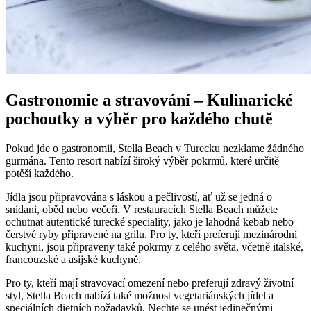
Gastronomie a stravování – Kulinarické
pochoutky a výběr pro každého chutě
Pokud jde o gastronomii, Stella Beach v Turecku nezklame žádného
gurmána. Tento resort nabízí široký výběr pokrmů, které určitě
potěší každého.
Jídla jsou připravována s láskou a pečlivostí, ať už se jedná o
snídani, oběd nebo večeři. V restauracích Stella Beach můžete
ochutnat autentické turecké speciality, jako je lahodná kebab nebo
čerstvé ryby připravené na grilu. Pro ty, kteří preferují mezinárodní
kuchyni, jsou připraveny také pokrmy z celého světa, včetně italské,
francouzské a asijské kuchyně.
Pro ty, kteří mají stravovací omezení nebo preferují zdravý životní
styl, Stella Beach nabízí také možnost vegetariánských jídel a
speciálních dietních požadavků. Nechte se unést jedinečnými