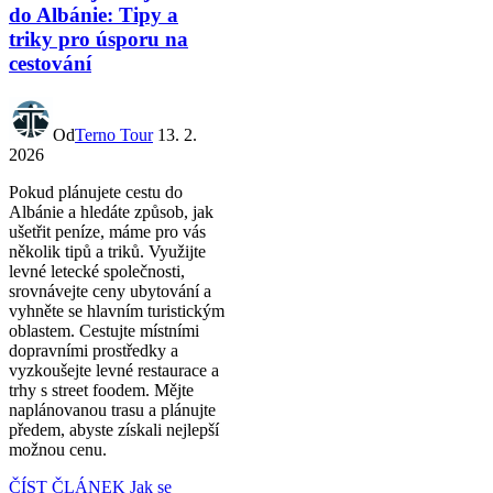
do Albánie: Tipy a
triky pro úsporu na
cestování
Od
Terno Tour
13. 2.
2026
Pokud plánujete cestu do
Albánie a hledáte způsob, jak
ušetřit peníze, máme pro vás
několik tipů a triků. Využijte
levné letecké společnosti,
srovnávejte ceny ubytování a
vyhněte se hlavním turistickým
oblastem. Cestujte místními
dopravními prostředky a
vyzkoušejte levné restaurace a
trhy s street foodem. Mějte
naplánovanou trasu a plánujte
předem, abyste získali nejlepší
možnou cenu.
ČÍST ČLÁNEK
Jak se