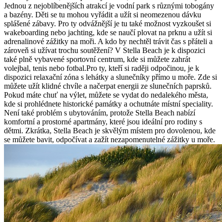
Jednou z nejoblíbenějších atrakcí je vodní park s různými tobogány
a bazény. Děti se tu mohou vyřádit a užít si neomezenou dávku
splášené zábavy. Pro ty odvážnější je tu také možnost vyzkoušet si
wakeboarding nebo jachting, kde se naučí plovat na prknu a užít si
adrenalinové zážitky na moři. A kdo by nechtěl trávit čas s přáteli a
zároveň si užívat trochu soutěžení? V Stella Beach je k dispozici
také plně vybavené sportovní centrum, kde si můžete zahrát
volejbal, tenis nebo fotbal.Pro ty, kteří si raději odpočinou, je k
dispozici relaxační zóna s lehátky a slunečníky přímo u moře. Zde si
můžete užít klidné chvíle a načerpat energii ze slunečních paprsků.
Pokud máte chuť na výlet, můžete se vydat do nedalekého města,
kde si prohlédnete historické památky a ochutnáte místní speciality.
Není také problém s ubytováním, protože Stella Beach nabízí
komfortní a prostorné apartmány, které jsou ideální pro rodiny s
dětmi. Zkrátka, Stella Beach je skvělým místem pro dovolenou, kde
se můžete bavit, odpočívat a zažít nezapomenutelné zážitky u moře.