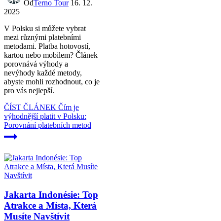
Od
Terno Tour
16. 12.
2025
V Polsku si můžete vybrat
mezi různými platebními
metodami. Platba hotovostí,
kartou nebo mobilem? Článek
porovnává výhody a
nevýhody každé metody,
abyste mohli rozhodnout, co je
pro vás nejlepší.
ČÍST ČLÁNEK
Čím je
výhodnější platit v Polsku:
Porovnání platebních metod
Jakarta Indonésie: Top
Atrakce a Místa, Která
Musíte Navštívit