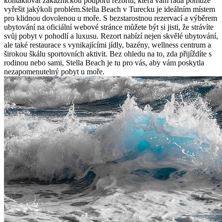
kontaktovat zákaznickou podporu rezortu, která vám ráda pomůže
vyřešit jakýkoli problém.Stella Beach v Turecku je ideálním místem
pro klidnou dovolenou u moře. S bezstarostnou rezervací a výběrem
ubytování na oficiální webové stránce můžete být si jisti, že strávíte
svůj pobyt v pohodlí a luxusu. Rezort nabízí nejen skvělé ubytování,
ale také restaurace s vynikajícími jídly, bazény, wellness centrum a
širokou škálu sportovních aktivit. Bez ohledu na to, zda přijíždíte s
rodinou nebo sami, Stella Beach je tu pro vás, aby vám poskytla
nezapomenutelný pobyt u moře.