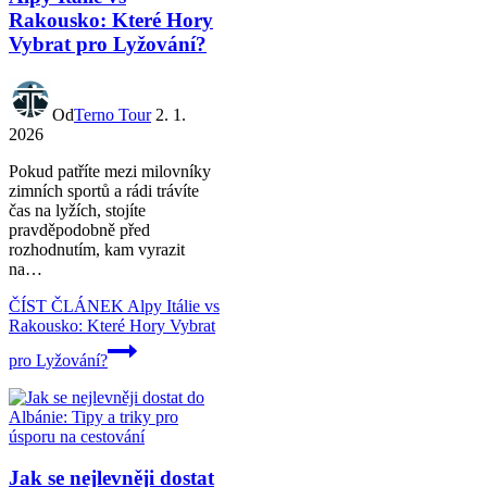
Rakousko: Které Hory
Vybrat pro Lyžování?
Od
Terno Tour
2. 1.
2026
Pokud patříte mezi milovníky
zimních sportů a rádi trávíte
čas na lyžích, stojíte
pravděpodobně před
rozhodnutím, kam vyrazit
na…
ČÍST ČLÁNEK
Alpy Itálie vs
Rakousko: Které Hory Vybrat
pro Lyžování?
Jak se nejlevněji dostat