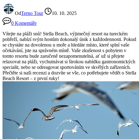
Od
Terno Tour
10. 10. 2025
0 Komentáře
Vítejte na pláži snů! Stella Beach, výjimečný resort na tureckém
pobřeží, nabízí svým hostům dokonalý únik z každodennosti. Pokud
se chystáte na dovolenou u moře a hledáte místo, které splní vaše
očekávání, jste na správném místě. Vaše zkušenost s pobytem v
tomto resortu bude zaručeně nezapomenutelná, ať už si přejete
relaxovat na pláži, vychutnávat si širokou nabídku gastronomických
specialit, nebo se odreagovat sportováním ve skvělých zařízeních.
Přečtěte si naši recenzi a dozvíte se vše, co potřebujete vědět o Stella
Beach Resort – z první ruky!