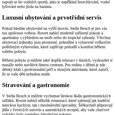
zapojit se do vodních sportů, jako je například šnorchlování, vodní
lyžování nebo jízda na banánu.
Luxusní ubytování a prvotřídní servis
Pokud hledáte ubytování na vyšší úrovni, Stella Beach je pro vás
tou správnou volbou. Resort nabízí moderně zařízené pokoje a
apartmány s výhledem na moře nebo do tropické zahrady. Všechny
ubytovací jednotky jsou prostorné, pohodlné a vybavené veškerým
potřebným vybavením, které zajišťuje pohodlí a komfort během
vašeho pobytu.
Během pobytu si můžete také dopřát relaxaci v lázních, vyzkoušet si
masáže nebo navštívit fitness centrum. Pro rodiny s dětmi je zde
dětský klub s profesionální péčí a různými aktivitami, které zaručí,
že se vaše děti nebudou nudit.
Stravování a gastronomie
V Stella Beach si můžete vychutnat širokou škálu gastronomických
zážitků. Resort nabízí několik restaurací, které zahrnují jak tradiční
tureckou kuchyni, tak i mezinárodní speciality. Šéfkuchaři připravují
jídla z čerstvých surovin a autentických receptů, aby vaše chuťové
pohárky byly naplněny lahodnými pokrmy.