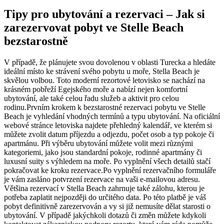
Tipy pro ubytování a rezervaci – Jak si
zarezervovat pobyt ve Stelle Beach
bezstarostně
V případě, že plánujete svou dovolenou v oblasti Turecka a hledáte
ideální místo ke strávení svého pobytu u moře, Stella Beach je
skvělou volbou. Toto moderní rezortové letovisko se nachází na
krásném pobřeží Egejského moře a nabízí nejen komfortní
ubytování, ale také celou řadu služeb a aktivit pro celou
rodinu.Prvním krokem k bezstarostné rezervaci pobytu ve Stelle
Beach je vyhledání vhodných termínů a typu ubytování. Na oficiální
webové stránce letoviska najdete přehledný kalendář, ve kterém si
můžete zvolit datum příjezdu a odjezdu, počet osob a typ pokoje či
apartmánu. Při výběru ubytování můžete volit mezi různými
kategoriemi, jako jsou standardní pokoje, rodinné apartmány či
luxusní suity s výhledem na moře. Po vyplnění všech detailů stačí
pokračovat ke kroku rezervace.Po vyplnění rezervačního formuláře
je vám zasláno potvrzení rezervace na vaši e-mailovou adresu.
Většina rezervací v Stella Beach zahrnuje také zálohu, kterou je
potřeba zaplatit nejpozději do určitého data. Po této platbě je váš
pobyt definitivně zarezervován a vy si již nemusíte dělat starosti o
ubytování. V případě jakýchkoli dotazů či změn můžete kdykoli