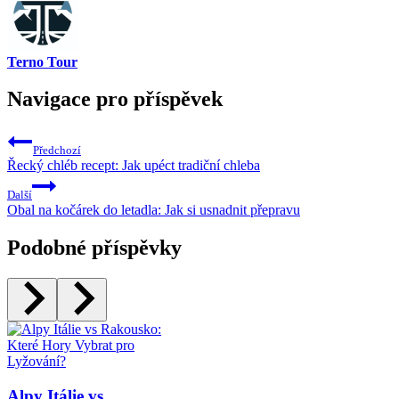
Terno Tour
Navigace pro příspěvek
Předchozí
Řecký chléb recept: Jak upéct tradiční chleba
Další
Obal na kočárek do letadla: Jak si usnadnit přepravu
Podobné příspěvky
Alpy Itálie vs