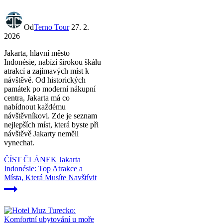
Od
Terno Tour
27. 2.
2026
Jakarta, hlavní město
Indonésie, nabízí širokou škálu
atrakcí a zajímavých míst k
návštěvě. Od historických
památek po moderní nákupní
centra, Jakarta má co
nabídnout každému
návštěvníkovi. Zde je seznam
nejlepších míst, která byste při
návštěvě Jakarty neměli
vynechat.
ČÍST ČLÁNEK
Jakarta
Indonésie: Top Atrakce a
Místa, Která Musíte Navštívit