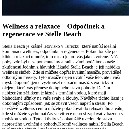
Wellness a relaxace – Odpočinek a
regenerace ve Stelle Beach
Stella Beach je krásné letovisko v Turecku, které nabízí ideální
kombinaci wellness, odpočinku a regenerace. Pokud toužíte po
klidu a relaxaci u moře, toto místo je pro vás jako stvořené. Náš
pobyt zde byl nezapomenutelný a rádi s vámi podělíme o naše
zkušenosti.Jedním z hlavních lákadel Stella Beach je její nabídka
wellness služeb. Zde si můžete dopřát kvalitní masáže, prováděné
odbornými maséry. Tyto masáže nejen uvolní vaše tělo, ale i vaši
mysl. Doporučujeme vyzkoušet relaxační masáž s exotickým
olejem, která vás přenese do úplného stavu pohody. Dalším
nabízeným zážitkem je lázně s termální vodou, které mají
blahodárné účinky na vaše svaly a klouby. Návštěva těchto lázní je
dokonalým způsobem, jak se zbavit všech napětí a stresu. Po
návštěvě wellness centra můžete pokračovat do relaxačního areálu,
kde si můžete vychutnat čas ve vířivce nebo si zaplavat v bazénu s
mořskou vodou. Tyto aktivity vás okamžitě uvedou do stavu
naprostého uvolnění a pohody.Kromě wellness nabízí Stella Beach