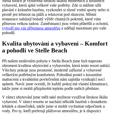
Stella Beach je vybavena širokou škálou moderních a luxusních
vybavení, která splní veškeré vaše potřeby. Zde si můžete užít
plavání v krásném bazénu, vyzkoušet si různé vodní sporty nebo si
prostě jen lehnout na pláži a relaxovat pod sluncem. Místní
restaurace nabízejí bohatý výběr chutných pokrmů, které vám
přinesou velkou radost. Zaměstnanci jsou velmi přátelští a ochotní,
vytvoří pro vás příjemnou atmosféru
a udělají maximum pro vaše
pohodlí.
Kvalita ubytování a vybavení – Komfort
a pohodlí ve Stelle Beach
Při našem nedávném pobytu v Stella Beach jsme byli naprosto
ohromeni kvalitou ubytování a vybavením, která tento resort nabízí.
Všechny pokoje jsou prostorné, moderně zařízené a vybavené
veškerým potřebným komfortem. Pohodlná postel s luxusními
matracemi a kvalitními povlečeními nám zajistila vynikající nocí
spánek. Navíc jsme ocenili, že každý pokoj má vlastní klimatizaci,
takže jsme si mohli přizpůsobit teplotu podle našich představ.
V rámci ubytování jsme měli také možnost využívat širokou škálu
vybavení. V rámci resortu se nachází několik bazénů s dostatkem
lehátek a slunečníků, takže jsme si mohli vychutnat odpočinek u
vody. Pro ty, kteří preferují plážovou atmosféru, je k dispozici