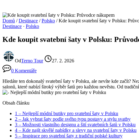
Domů
/
Destinace
/
Polsko
/
Kde koupit svatební šaty v Polsku: Prů
Destinace
·
Polsko
Kde koupit svatební šaty v Polsku: Průvo
Od
Terno Tour
27. 2. 2026
0 Komentáře
Hledáte ten dokonalý svatební šaty v Polsku, ale nevíte kde začít? 
salonů, které nabízí široký výběr šatů pro každou nevěstu. Od tradič
Obsah článku
1
– Nejlepší módní butiky pro svatební šaty v Polsku
2
– Jak vybrat šaty podle svého typu postavy a stylu svatby
3
– Možnosti vlastního designu a šití svatebních šatů v Polsku
4
– Kde najít skvělé nabídky a slevy na svatební šaty v Polsku
5
– Inspirace pro svatební šaty z tradiční polské kultury