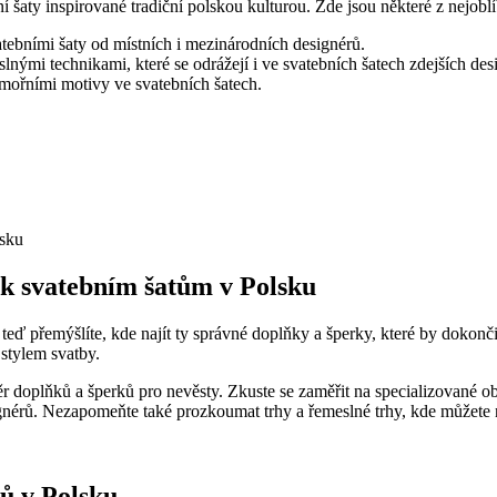
 šaty inspirované tradiční polskou kulturou. Zde jsou některé z nejoblí
atebními šaty od místních i mezinárodních designérů.
nými technikami, které se odrážejí i ve svatebních šatech zdejších des
mořními motivy ve svatebních šatech.
k svatebním šatům v Polsku
eď přemýšlíte, kde najít ty správné doplňky a šperky, které by dokonči
 stylem svatby.
r doplňků a šperků pro nevěsty. Zkuste se zaměřit na specializované ob
signérů. Nezapomeňte také prozkoumat trhy a řemeslné trhy, kde můžete
tů v Polsku