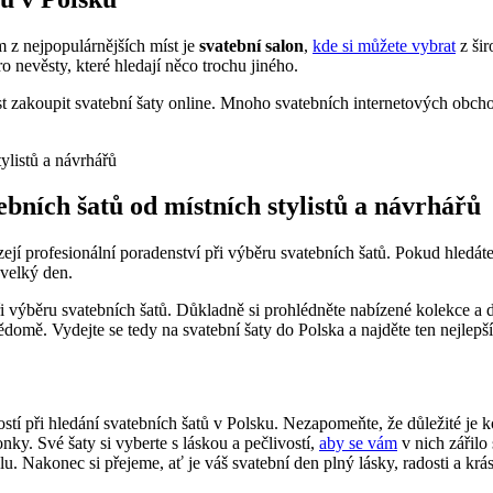
 z nejpopulárnějších míst je
svatební salon
,
kde si můžete vybrat
z šir
pro nevěsty, které hledají něco trochu jiného.
nost zakoupit svatební šaty online. Mnoho svatebních internetových obc
ebních šatů od místních stylistů a návrhářů
ejí profesionální poradenství při výběru svatebních šatů. Pokud hledáte
 velký den.
 při výběru svatebních šatů. Důkladně si prohlédněte nabízené kolekce a
vědomě. Vydejte se tedy na svatební šaty do Polska a najděte ten nejlepš
 při hledání svatebních šatů v Polsku. Nezapomeňte, že důležité je ko
nky. Své šaty si vyberte s láskou a pečlivostí,
aby se vám
v nich zářilo
u. Nakonec si přejeme, ať je váš svatební den plný lásky, radosti a kr