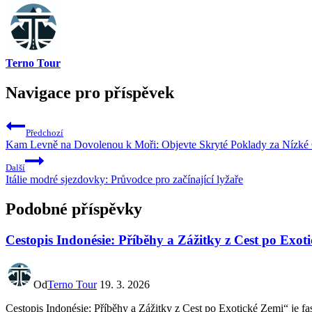
Terno Tour
Navigace pro příspěvek
Předchozí
Kam Levně na Dovolenou k Moři: Objevte Skryté Poklady za Nízké
Další
Itálie modré sjezdovky: Průvodce pro začínající lyžaře
Podobné příspěvky
Cestopis Indonésie: Příběhy a Zážitky z Cest po Exot
Od
Terno Tour
19. 3. 2026
Cestopis Indonésie: Příběhy a Zážitky z Cest po Exotické Zemi“ je fas