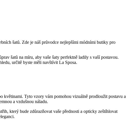
tebních šatů. Zde je náš průvodce nejlepšími módními butiky pro
rav šatů na míru, aby vaše šaty perfektně ladily s vaší postavou.
ledu, určitě byste měli navštívit La Sposa.
bo květinami. Tyto vzory vám pomohou vizuálně prodloužit postavu a
 jemnou a vzdušnou náladu.
řih, který bude zdůrazňovat vaše přednosti a opticky zeštíhlovat
eleganci.