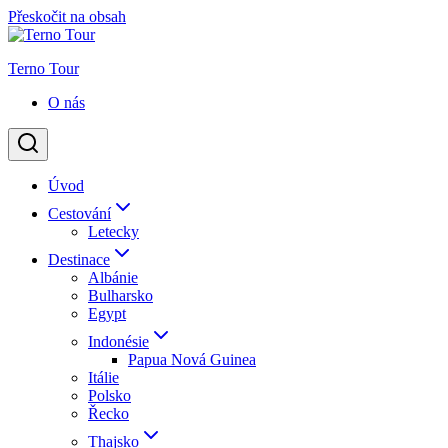
Přeskočit na obsah
Terno Tour
O nás
Úvod
Cestování
Letecky
Destinace
Albánie
Bulharsko
Egypt
Indonésie
Papua Nová Guinea
Itálie
Polsko
Řecko
Thajsko