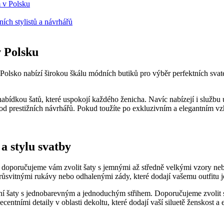
 v Polsku
ích stylistů a návrhářů
v Polsku
 Polsko nabízí širokou škálu módních butiků pro výběr perfektních sva
bídkou šatů, které uspokojí každého ženicha. Navíc nabízejí i službu úp
y od prestižních návrhářů. Pokud toužíte po exkluzivním a elegantním vzh
a stylu svatby
, doporučujeme vám zvolit šaty s jemnými až středně velkými vzory ne
průsvitnými rukávy nebo odhalenými zády, které dodají vašemu outfitu
ální šaty s jednobarevným a jednoduchým střihem. Doporučujeme zvolit st
entními detaily v oblasti dekoltu, které dodají vaší siluetě ženskost a 