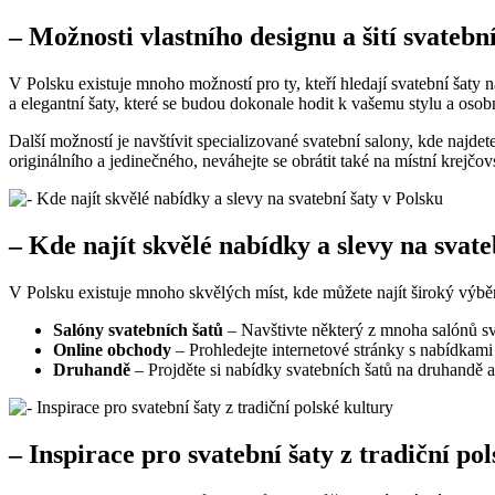
– Možnosti vlastního designu a šití svatebn
V Polsku existuje mnoho možností pro ty, kteří hledají svatební šaty n
a elegantní šaty, které se budou dokonale hodit k vašemu stylu a osobn
Další možností je navštívit specializované svatební salony, kde najde
originálního a jedinečného, neváhejte se obrátit také na místní krejčov
– Kde najít skvělé nabídky a slevy na svate
V Polsku existuje mnoho skvělých míst, kde můžete najít široký výběr
Salóny svatebních šatů
– Navštivte některý z mnoha salónů sv
Online obchody
– Prohledejte internetové stránky s nabídkami
Druhandě
– Projděte si nabídky svatebních šatů na druhandě 
– Inspirace pro svatební šaty z tradiční po