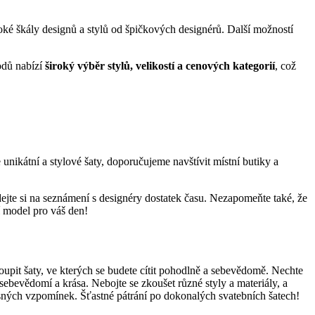
oké škály designů a stylů od špičkových designérů. Další možností
hodů nabízí
široký výběr stylů, velikostí a cenových kategorií
, což
 unikátní a stylové šaty, doporučujeme navštívit místní butiky a
 dejte si na seznámení s designéry dostatek času. Nezapomeňte také, že
í model pro váš den!
upit šaty, ve kterých se budete cítit pohodlně a sebevědomě. Nechte
 sebevědomí a krása. Nebojte se zkoušet různé styly a materiály, a
ásných vzpomínek. Šťastné pátrání po dokonalých svatebních šatech!