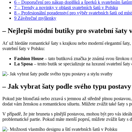
6
– Doporučení pro nákup doplňků a šperků k svatebním šatům
7
– Trendy a novinky v oblasti svatebních šatů v Polsku
8
– Profesionální poradenství pro výběr svatebních šatů od místn
9
Závěrečné myšlenky
– Nejlepší módní butiky pro svatební šaty 
Ať už hledáte romantické šaty s krajkou nebo moderní elegantní šaty,
svatební šaty v Polsku:
Fashion House
– tato butiková značka je známá svou širokou na
La Sposa
– tento butik se specializuje na luxusní svatební šat
– Jak vybrat šaty podle svého typu postavy 
Pokud jste blonďatá nebo zrzavá s jemnou až středně plnou postavou
dodat vám ženskou a romantickou siluetu. Můžete zvážit také šaty s 
V případě, že jste bruneta s plnější postavou, mohou být pro vás ide
problematické partie. Pokud máte menší poprsí, můžete zvážit šaty s dec