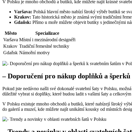
V Polsku je mnoho obchodů a butiků, kde můžete najít krásné svatební
Varšava:
Polská hlavní město nabízí široký výběr butiků se sv
Krakov:
Tato historická město je známá svými tradičními řemesl
Gdaňsk:
Přímo u moře můžete objevit butiky s jedinečnými ná
Město
Specializace
Varšava
Místní i mezinárodní designéři
Krakov
Tradiční řemeslné techniky
Gdaňsk
Námořní motivy
– Doporučení pro nákup doplňků a šperků 
Pokud jste nedávno našli své dokonalé svatební šaty v Polsku, možná t
důležité vybrat si doplňky, které budou ladit s vašimi šaty a celkovým
V Polsku existuje mnoho obchodů a butiků, které nabízejí široký výbě
do galerií a muzeí, kde můžete najít unikátní kousky od místních de
– Trendy a novinky v oblasti svatebních ša