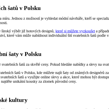
ích šatů v Polsku
a míru. Jednou z možností je vyhledat módní návrháře, kteří se speciali
osti.
te široký výběr již hotových designů,
které si můžete vyzkoušet
a případn
ství, které vám může nabídnout individuální šití svatebních šatů podle v
bní šaty v Polsku
 svatebních šatů za skvělé ceny. Pokud hledáte nabídky a slevy na svat
atebních šatů v Polsku, kde můžete najít šaty od známých designérů z
 svatebních šatů a využijte online slevy a akce, které mohou být dostup
a najděte unikátní kousky za zlomek původní ceny.
lské kultury