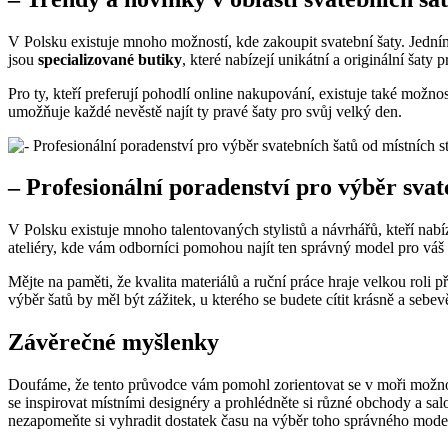
V Polsku existuje mnoho možností, kde zakoupit svatební šaty. Jedním
jsou
specializované butiky
, které nabízejí unikátní a originální šaty 
Pro ty, kteří preferují pohodlí online nakupování, existuje také mož
umožňuje každé nevěstě najít ty pravé šaty pro svůj velký den.
– Profesionální poradenství pro výběr svat
V Polsku existuje mnoho talentovaných stylistů a návrhářů, kteří nabíz
ateliéry, kde vám odborníci pomohou najít ten správný model pro váš
Mějte na paměti, že kvalita materiálů a ruční práce hraje velkou roli
výběr šatů by měl být zážitek, u kterého se budete cítit krásně a sebe
Závěrečné myšlenky
Doufáme, že tento průvodce vám pomohl zorientovat se v moři možností
se inspirovat místními designéry a prohlédněte si různé obchody a salo
nezapomeňte si vyhradit dostatek času na výběr toho správného model