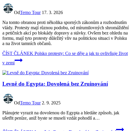
Od
Terno Tour
17. 3. 2026
Na tomto obranou proti několika sporných zákonům a rozhodnutím
vlády. Protesty mají různou podobu, od mírumilovných shromáždění
a petičních akcí po blokády dopravy a stávky. Ovšem bez ohledu na
formu, mají tyto protesty důležitý vliv na politickou situaci v Polsku
a na život tamních občanů.
ČÍST ČLÁNEK
Polsko protesty: Co se děje a jak to ovlivňuje život
v zemi
Levně do Egypta: Dovolená bez Zruinování
Od
Terno Tour
2. 9. 2025
Plánujete vyrazit na dovolenou do Egypta a hledáte způsob, jak
ušetřit peníze, aniž byste se museli vzdát pohodlí a…