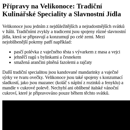
Přípravy na Velikonoce: Tradiční
Kulinářské Speciality a Slavnostní Jídla
Velikonoce jsou jedním z nejdůležitějších a nejradostnějších svátků
v Itálii. Tradičními zvykly a tradicemi jsou spojeny různé slavnostní
jídla, která se připravují a konzumují po celé zemi. Mezi
nejoblíbenější pokrmy patří například:
pasčí polévka z vaječného těsta s vývarkem z masa a vejci
jehněčí ragú s bylinkami a česnekem
smažená arančini plněná fazolemi a rajčaty
Další tradiční specialitou jsou kandované mandarinky a vaječné
sýrky ve tvaru ovečky. Velikonoce jsou také spojeny s konzumací
sladkostí, jako jsou mazanec (koláč s náplní z rozinků a fenyklu) a
mandle v cukrové polevě. Nechybí ani oblíbené italské vánoční
cukroví, které je připravováno pouze během těchto svátků.