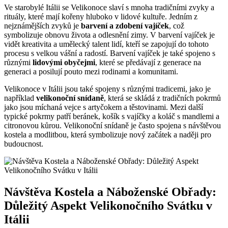
Ve starobylé Itálii se Velikonoce slaví s mnoha tradičními zvyky a
rituály, které mají kořeny hluboko v lidové kultuře. Jedním z
nejznámějších zvyků je
barvení a zdobení vajíček
, což
symbolizuje obnovu života a odlesnění zimy. V barvení vajíček je
vidět kreativita a umělecký talent lidí, kteří se zapojují do tohoto
procesu s velkou vášní a radostí. Barvení vajíček je také spojeno s
různými
lidovými obyčejmi
, které se předávají z generace na
generaci a posilují pouto mezi rodinami a komunitami.
Velikonoce v Itálii jsou také spojeny s různými tradicemi, jako je
například
velikonoční snídaně
, která se skládá z tradičních pokrmů
jako jsou míchaná vejce s artyčokem a těstovinami. Mezi další
typické pokrmy patří beránek, košík s vajíčky a koláč s mandlemi a
citronovou kůrou. Velikonoční snídaně je často spojena s návštěvou
kostela a modlitbou, která symbolizuje nový začátek a naději pro
budoucnost.
Návštěva Kostela a Náboženské Obřady:
Důležitý Aspekt Velikonočního Svátku v
Itálii