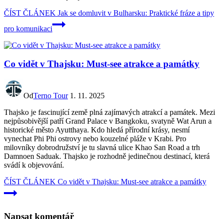
ČÍST ČLÁNEK
Jak se domluvit v Bulharsku: Praktické fráze a tipy
pro komunikaci
Co vidět v Thajsku: Must-see atrakce a památky
Od
Terno Tour
1. 11. 2025
Thajsko je fascinující země plná zajímavých atrakcí a památek. Mezi
nejpůsobivější patří Grand Palace v Bangkoku, svatyně Wat Arun a
historické město Ayutthaya. Kdo hledá přírodní krásy, nesmí
vynechat Phi Phi ostrovy nebo kouzelné pláže v Krabi. Pro
milovníky dobrodružství je tu slavná ulice Khao San Road a trh
Damnoen Saduak. Thajsko je rozhodně jedinečnou destinací, která
svádí k objevování.
ČÍST ČLÁNEK
Co vidět v Thajsku: Must-see atrakce a památky
Napsat komentář