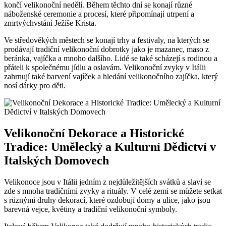
končí velikonoční nedělí. Během těchto dní se konají různé
náboženské ceremonie a procesí, které připomínají utrpení a
zmrtvýchvstání Ježíše Krista.
Ve středověkých městech se konají trhy a festivaly, na kterých se
prodávají tradiční velikonoční dobrotky jako je mazanec, maso z
beránka, vajíčka a mnoho dalšího. Lidé se také scházejí s rodinou a
přáteli k společnému jídlu a oslavám. Velikonoční zvyky v Itálii
zahrnují také barvení vajíček a hledání velikonočního zajíčka, který
nosí dárky pro děti.
Velikonoční Dekorace a Historické
Tradice: Umělecký a Kulturní Dědictví v
Italských Domovech
Velikonoce jsou v Itálii jedním z nejdůležitějších svátků a slaví se
zde s mnoha tradičními zvyky a rituály. V celé zemi se můžete setkat
s různými druhy dekorací, které ozdobují domy a ulice, jako jsou
barevná vejce, květiny a tradiční velikonoční symboly.