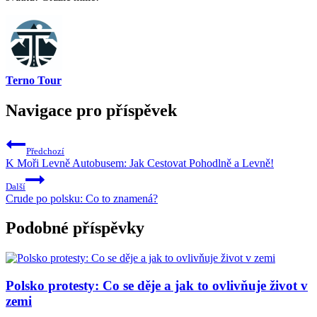
Terno Tour
Navigace pro příspěvek
Předchozí
K Moři Levně Autobusem: Jak Cestovat Pohodlně a Levně!
Další
Crude po polsku: Co to znamená?
Podobné příspěvky
Polsko protesty: Co se děje a jak to ovlivňuje život v
zemi