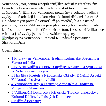
Velikonoce jsou jedním z nejdůležitějších svátků v křesťanském
kalendáři a každá země oslavuje tuto událost trochu jiným
způsobem. V Itálii jsou Velikonoce prožívány s bohatou tradicí a
zvyky, které odrážejí hlubokou víru a kulturní dědictví této země.
Od nádherných procesí a obřadů až po tradiční jídla a oslavné
přehlídky, italské Velikonoce jsou plné pestrých a barvitých tradic,
které stojí za objevení. Přečtěte si více o tom, jak se slaví Velikonoce
v Itálii a jaké zvyky jsou s tímto svátkem spojeny.
Obsah článku
1
Přípravy na Velikonoce: Tradiční Kulinářské Speciality a
Slavnostní Jídla
2
Barvení Vajíček a Lidové Obyčeje: Kreativita a Symbolika
ve Velikonočních Zvycích
3
Návštěva Kostela a Náboženské Obřady: Důležitý Aspekt
Velikonočního Svátku v Itálii
4
Velikonoční Trhy a Festivaly: Atmosféra a Tradice na
Veřejných Odvráceních
5
Velikonoční Dekorace a Historické Tradice: Umělecký a
Kulturní Dědictví v Italských Domovech
6
Klíčové Poznatky