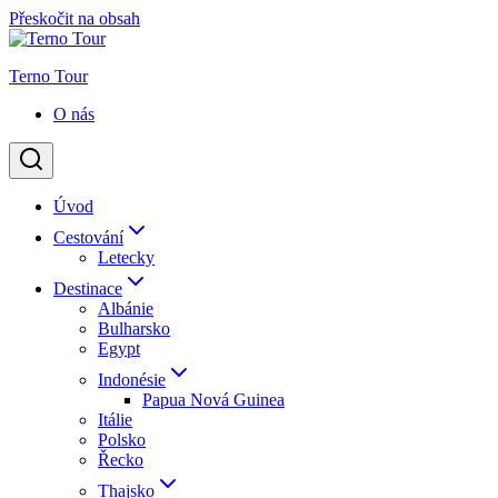
Přeskočit na obsah
Terno Tour
O nás
Úvod
Cestování
Letecky
Destinace
Albánie
Bulharsko
Egypt
Indonésie
Papua Nová Guinea
Itálie
Polsko
Řecko
Thajsko