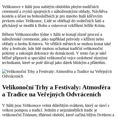
Velikonoce v Itálii jsou nabitým obdobím plným tradičních
ceremonií a zvyků spojených s náboženskými obřady. Návštěva
kostela a účast na bohoslužbách je pro mnoho Italů klíčovým
prvkem oslav Velikonoc. Lidé se oblékají do svátečních šatů a
přicházejí se modlit k Bohu a oslavovat vzkříšení Ježíše Krista.
Během Velikonocního týdne v Itálii se konají různé procesí a
náboženské ceremonie, jako například průvody s křížem nebo
obřady u hrobu Kristova. Ve větších městech se mohou konat také
trhy a festivale, kde lidé mohou ochutnat tradiční velikonoční
pokrmy a zakoupit dekorace do domácnosti. V tento čas je také
běžné připravit si speciální velikonoční vejce ozdobené různými
technikami, které se poté dávají jako dárek blízkým a přátelům.
Velikonoční Trhy a Festivaly: Atmosféra
a Tradice na Veřejných Odvráceních
V Itálii jsou Velikonoce velmi důležitým svátkem, který se slaví s
velkou pompou a tradicí. Jedním z nejznámějších tradic je
velikonoční Triduum, třídenní období, které začíná bílým čtvrtkem a