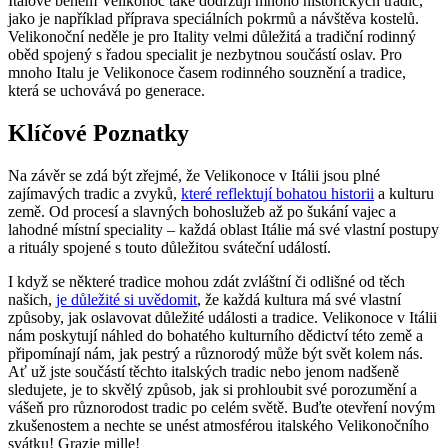
Italové během Velikonoc také dodržují mnoho historických tradic,
jako je například příprava speciálních pokrmů a návštěva kostelů.
Velikonoční neděle je pro Itality velmi důležitá a tradiční rodinný
oběd spojený s řadou specialit je nezbytnou součástí oslav. Pro
mnoho Italu je Velikonoce časem rodinného souznění a tradice,
která se uchovává po generace.
Klíčové Poznatky
Na závěr se zdá být zřejmé, že Velikonoce v Itálii jsou plné
zajímavých tradic a zvyků,
které reflektují bohatou historii
a kulturu
země. Od procesí a slavných bohoslužeb až po šukání vajec a
lahodné místní speciality – každá oblast Itálie má své vlastní postupy
a rituály spojené s touto důležitou sváteční událostí.
I když se některé tradice mohou zdát zvláštní či odlišné od těch
našich,
je důležité si uvědomit
, že každá kultura má své vlastní
způsoby, jak oslavovat důležité události a tradice. Velikonoce v Itálii
nám poskytují náhled do bohatého kulturního dědictví této země a
připomínají nám, jak pestrý a různorodý může být svět kolem nás.
Ať už jste součástí těchto italských tradic nebo jenom nadšeně
sledujete, je to skvělý způsob, jak si prohloubit své porozumění a
vášeň pro různorodost tradic po celém světě. Buďte otevření novým
zkušenostem a nechte se unést atmosférou italského Velikonočního
svátku! Grazie mille!