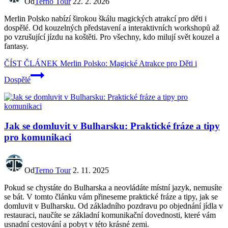
Od
Terno Tour
22. 2. 2026
Merlin Polsko nabízí širokou škálu magických atrakcí pro děti i
dospělé. Od kouzelných představení a interaktivních workshopů až
po vzrušující jízdu na koštěti. Pro všechny, kdo milují svět kouzel a
fantasy.
ČÍST ČLÁNEK
Merlin Polsko: Magické Atrakce pro Děti i
Dospělé
Jak se domluvit v Bulharsku: Praktické fráze a tipy
pro komunikaci
Od
Terno Tour
2. 11. 2025
Pokud se chystáte do Bulharska a neovládáte místní jazyk, nemusíte
se bát. V tomto článku vám přineseme praktické fráze a tipy, jak se
domluvit v Bulharsku. Od základního pozdravu po objednání jídla v
restauraci, naučíte se základní komunikační dovednosti, které vám
usnadní cestování a pobyt v této krásné zemi.