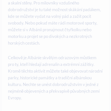
a skalní stěny. ​Pro⁢ milovníky vzdušného
dobrodružství je⁣ tu také ‌možnost skákání padákem,
⁤kde se​ můžete vydat na‍ volný pád a zažít pocit
svobody. Nebo‌ pokud‍ máte rádi⁢ motorové sporty,
můžete si⁣ v Albánii pronajmout ⁤čtyřkolku nebo
motorku a projet se po divokých ‍a‌ nezkrotných
horských⁤ cestách.
Celkově je Albánie skvělým odrazovým můstkem
‍pro ⁣ty, kteří hledají adrenalin a‌ extrémní zážitky.
Kromě těchto ‌aktivit‍ můžete​ také objevovat národní
parky,​ historické památky a‌ tradiční albánskou
⁢kulturu. Nechte se unést dobrodružstvím v ‌jedné ⁢z
nejméně objevených a překvapivě půvabných zemí
Evropy.