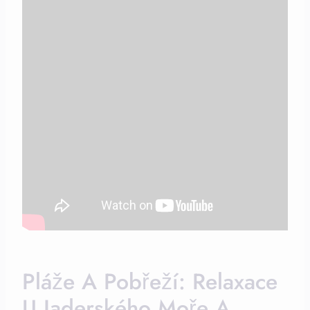
Pláže A ⁢pobřeží: Relaxace
U Jaderského Moře A