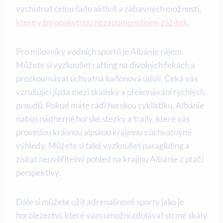
vychutnat celou řadu aktivit⁢ a zábavných možností,⁣
které vám poskytnou nezapomenutelný zážitek
.
Pro ​milovníky vodních sportů je Albánie rájem.
Můžete‍ si vyzkoušet rafting ‌na divokých‌ řekách a
prozkoumávat úchvatná kaňonová údolí. Čeká vás
vzrušující jízda mezi skalisky a​ překonávání rychlých
proudů. Pokud máte rádi horskou cyklistiku, Albánie
nabízí nádherné horské‍ stezky a traily, které vás
provedou krásnou alpskou ​krajinou s úchvatnými
výhledy. Můžete si také‌ vyzkoušet paragliding a⁤
získat neuvěřitelný‌ pohled ⁢na‌ krajinu Albánie z ptačí
perspektivy.
Dále si můžete užít adrenalínové sporty jako je
⁤horolezectví, které vám umožní zdolávat‍ strmé skály