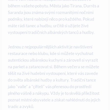
během vašeho pobytu. Města jako ‌Tirana, Durrës a‌
Saranda jsou známa svými rozmanitými nočními
podniky, které nabízejí něco ⁤pro každého. Pokud
máte rádi tanec⁢ a hudbu, určitě si užijete živé
vystoupení tradičních albánských tanců a hudby.
Jednou z nejpopulárnějších⁢ aktivit je navštívení
restaurace ‌nebo klubu, kde ⁢si můžete vychutnat
⁢autentickou albánskou kuchyni a zároveň si vyrazit
na parket ⁤a zatancovat si. Během⁤ večera se můžete​
těšit na živé‌ hudební vystoupení,‌ které​ vás zavede
‍do světa albánské hudby a kultury. Tradiční tance
jako "valle" a "çifteli" vás přenesou do prostředí
plného vášně a nákypu. Vždy ‌je⁣ to skvělá příležitost
poznat místní obyvatele a získat nahlédnutí do jejich
tradic a zvyků.