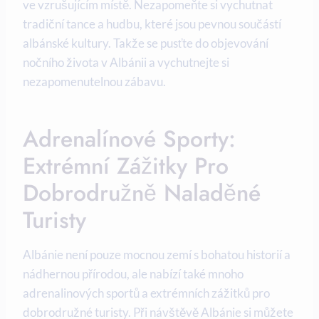
ve ⁣vzrušujícím​ místě. Nezapomeňte si ‍vychutnat
tradiční tance ​a hudbu, které ⁣jsou pevnou součástí
albánské kultury. Takže ‌se pusťte do objevování
nočního života v Albánii ⁣a ‌vychutnejte si
nezapomenutelnou ‌zábavu.
Adrenalínové Sporty:
Extrémní Zážitky Pro‌
Dobrodružně Naladěné
Turisty
Albánie není pouze mocnou zemí‌ s bohatou ⁣historií a
nádhernou přírodou, ale nabízí také ⁣mnoho
adrenalinových⁣ sportů ‌a extrémních ​zážitků ‌pro
dobrodružné turisty. Při návštěvě⁣ Albánie si můžete