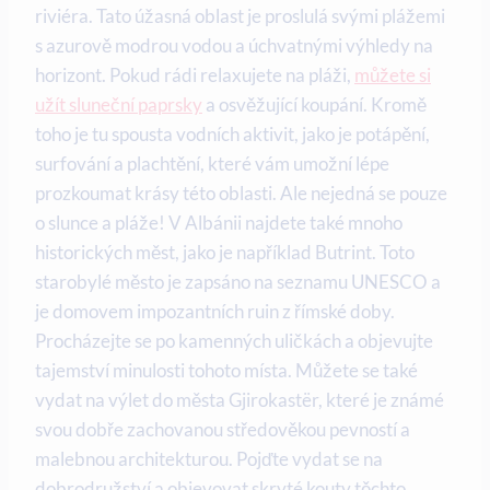
riviéra. Tato ‍úžasná oblast je proslulá ​svými plážemi
s azurově ​modrou vodou a⁣ úchvatnými výhledy na
horizont. Pokud rádi relaxujete⁢ na pláži,
můžete si
užít sluneční paprsky
a ‌osvěžující koupání. Kromě
toho je tu spousta vodních aktivit, ​jako je potápění,
surfování a plachtění, které vám​ umožní lépe⁣
prozkoumat⁢ krásy ‌této oblasti. Ale nejedná se‌ pouze
o slunce⁢ a pláže! V Albánii najdete také ​mnoho
historických měst, jako ‍je například Butrint. Toto
starobylé město je zapsáno na ‌seznamu‌ UNESCO a
‍je domovem impozantních ⁤ruin⁣ z​ římské doby.
Procházejte​ se po kamenných uličkách a⁢ objevujte
tajemství minulosti tohoto místa. Můžete se také
vydat na výlet do města Gjirokastër, které je známé
⁣svou dobře zachovanou​ středověkou pevností a
malebnou architekturou. Pojďte vydat ‌se na⁤
dobrodružství ‌a⁢ objevovat‍ skryté kouty těchto