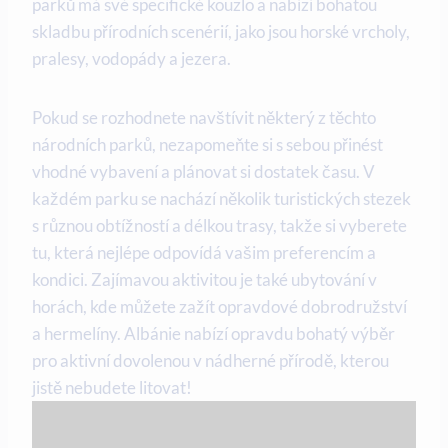
parků⁢ má své specifické⁢ kouzlo ​a nabízí⁣ bohatou
skladbu⁢ přírodních scenérií, jako jsou horské‍ vrcholy,
pralesy, vodopády a ‍jezera.
Pokud⁣ se rozhodnete navštívit ⁤některý z těchto
národních parků, nezapomeňte si s sebou přinést
vhodné vybavení a plánovat si dostatek času. ⁢V⁤
každém parku se nachází⁣ několik turistických⁣ stezek
s různou obtížností ‍a délkou trasy,⁣ takže ‌si vyberete
tu,‌ která nejlépe odpovídá vašim ‌preferencím a
kondici. Zajímavou aktivitou je také ubytování⁢ v
⁢horách, kde můžete ‍zažít opravdové dobrodružství
a hermelíny. Albánie nabízí​ opravdu bohatý výběr
pro aktivní​ dovolenou v⁢ nádherné přírodě, kterou
jistě nebudete litovat!