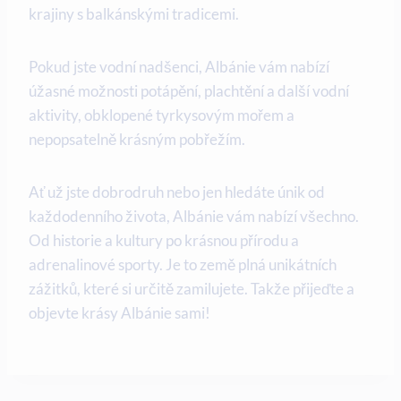
krajiny s balkánskými tradicemi.
Pokud jste vodní nadšenci, ‌Albánie vám⁢ nabízí
úžasné ‌možnosti⁢ potápění, plachtění a další vodní
aktivity, obklopené‌ tyrkysovým mořem a
nepopsatelně ⁤krásným pobřežím.
Ať už ⁤jste dobrodruh nebo jen hledáte únik⁤ od
každodenního života, ⁢Albánie vám nabízí všechno.
Od historie a kultury​ po⁤ krásnou přírodu a
adrenalinové sporty. Je⁢ to ‌země plná unikátních
zážitků, které si ⁣určitě zamilujete. Takže přijeďte a
‍objevte krásy ​Albánie⁢ sami!