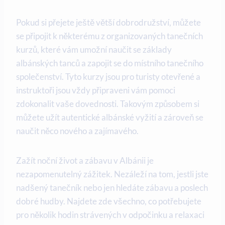
Pokud si⁣ přejete ještě větší dobrodružství, můžete
⁢se připojit k některému z organizovaných ‌tanečních
kurzů, ⁤které vám umožní naučit se⁢ základy
albánských tanců a zapojit se ‍do místního tanečního
společenství. Tyto ⁢kurzy jsou pro turisty otevřené a
instruktoři jsou vždy připraveni vám pomoci
zdokonalit vaše ‍dovednosti. Takovým způsobem si
můžete užít autentické albánské vyžití a zároveň se
naučit něco nového a zajímavého.
Zažít noční ‌život a zábavu v Albánii⁤ je
nezapomenutelný‌ zážitek.‌ Nezáleží na tom, jestli jste
nadšený tanečník nebo ⁤jen hledáte zábavu a​ poslech
⁢dobré hudby. Najdete zde všechno, co potřebujete
pro ‍několik hodin strávených v⁣ odpočinku a relaxaci ​