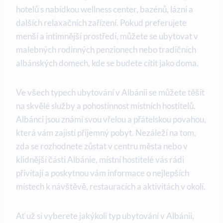
hotelů s nabídkou wellness center, ⁢bazénů, ⁣lázní a
⁤dalších relaxačních zařízení. Pokud preferujete
menší a intimnější prostředí, můžete se ubytovat ‍v‍
malebných rodinných penzionech nebo tradičních
albánských domech, ⁣kde ‍se budete cítit jako doma.
Ve všech typech⁣ ubytování v Albánii se můžete těšit
na skvělé služby a pohostinnost místních hostitelů.
Albánci jsou známí svou vřelou a přátelskou povahou,‍
která vám ‍zajistí příjemný pobyt. Nezáleží na ⁣tom,
zda se⁣ rozhodnete zůstat‍ v centru ⁣města nebo v
klidnější ‌části ⁤Albánie, místní hostitelé vás⁢ rádi
přivítají a poskytnou vám informace o nejlepších
místech k návštěvě, restauracích a aktivitách ​v okolí.
Ať už ‌si vyberete jakýkoli ⁣typ‍ ubytování ⁣v Albánii,