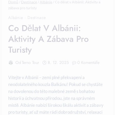
Domů
/
Destinace
/
Albánie
/
Co dělat v Albánii: Aktivity a
zábava pro turisty
Albánie
·
Destinace
Co Dělat V Albánii:
Aktivity A Zábava Pro
Turisty
Od
Terno Tour
8. 12. 2025
0 Komentáře
Vítejte‍ v‌ Albánii – zemi plné překvapení a
neodolatelného kouzla Balkánu! Pokud se chystáte
na dovolenou do této malebné země s bohatou
historií ‍a úchvatnou přírodou, jste na správném
místě. ⁣Albánie nabízí⁢ širokou škálu aktivit ‌a⁢ zábavy⁣
pro turisty, ať už⁢ máte⁢ rádi dobrodružství, relaxaci