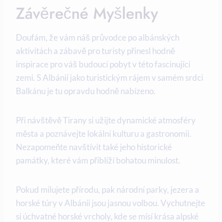
Závěrečné‌ Myšlenky
Doufám, že vám náš průvodce po albánských
aktivitách a zábavě pro turisty přinesl hodně
inspirace pro váš ‍budoucí ​pobyt v této⁣ fascinující⁤
zemi. S Albánií⁤ jako turistickým rájem v samém srdci
Balkánu je tu opravdu hodně nabízeno.
Při⁢ návštěvě Tirany si užijte dynamické atmosféry
města a ‌poznávejte lokální kulturu a ‍gastronomii.
Nezapomeňte ⁢navštívit také jeho historické
památky, které vám přiblíží ⁣bohatou minulost.
Pokud milujete přírodu,⁢ pak národní parky, jezera a
horské túry v Albánii‌ jsou⁤ jasnou volbou. ‌Vychutnejte
si úchvatné horské vrcholy, kde se mísí ⁤krása alpské