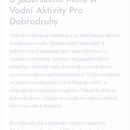
Vodní Aktivity Pro
Dobrodruhy
Výlet do ⁤Albánie je ideální⁢ pro ty, kteří hledají aktivní
dovolenou u moře. Albánie​ nabízí řadu pláží a⁣
pobřeží,⁢ které dokonale⁤ splní ‌vaše představy o
relaxační dovolené. ‍Jednou ⁤z nejpopulárnějších
‍oblastí je Jaderské ‍moře, které láká svou krásnou
azurovou vodou a‌ písčitými plážemi. Užijte si oddych
na jedné z mnoha pláží, které⁣ Albánie nabízí, a
relaxujte pod slunečními paprsky. Pokud toužíte po
dobrodružství, můžete ⁣se zapojit do ⁢vodních aktivit,
které jsou zde k dispozici.
Pro dobrodruhy a milovníky vodních sportů je