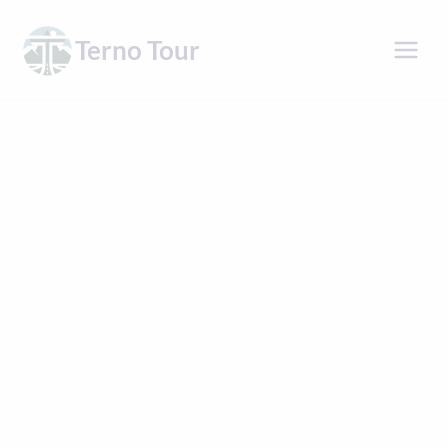
Přeskočit
na
Terno Tour
obsah