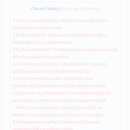
Obsah článku
[
Skryť obsah článku
]
1
Hory a národní parky: ⁤Přírodní krása Albánie a
nejlepší⁤ turistické stezky
2
Pláže a ⁢pobřeží: Relaxace u jaderského moře a
vodní aktivity pro dobrodruhy
3
Kultura a historie: Prozkoumejte bohatou minulost‍
Albánie ⁢a objevujte památky
4
Místní kuchyně ​a ​trhy:​ Neodolatelné chuťové
zážitky a gastronomické dobrodružství
5
Turistická města⁣ a ulice:​ Návštěva těch⁣
nejkrásnějších destinací a jejich skrytých koutů
6
Ubytování a pohostinnost: Komfortní možnosti
pro relaxaci v místních hotýlcích a apartmánech
7
Noční⁢ život ⁣a zábava: Objevte živé ⁣vyžití ​ve
městech ​a vyzkoušejte tradiční tance ⁤a hudbu
8
Adrenalínové sporty: Extrémní zážitky pro‌
dobrodružně naladěné turisty