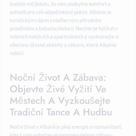
budete mít jistotu,‌ že vám poskytne komfort a
pohodlí pro⁢ váš odpočinkový pobyt. Albánie je⁤
turistickým rájem ⁢s nádherným přírodním
prostředím a ⁢bohatou historií. Nechte se ‍hýčkat ⁤v
místních hotýlcích a apartmánech a vychutnejte ⁤si⁤
všechny úžasné aktivity a zábavu,​ které Albánie
nabízí.
Noční⁢ Život ⁣a Zábava:
Objevte Živé ⁣vyžití ​ve
Městech ​a Vyzkoušejte
Tradiční Tance ⁤a Hudbu
Noční život⁣ v Albánii je plný energie a rozmanitosti,
‍která‍ vám ⁣nabídne nezapomenutelnou zábavu