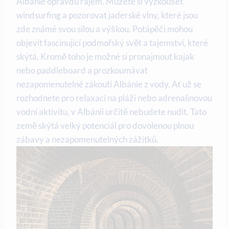
Albánie opravdu⁣ rájem. Můžete si ⁤vyzkoušet
windsurfing a pozorovat ‌jaderské vlny, které ​jsou
zde známé‌ svou silou a výškou. ​Potápěči mohou
‌objevit fascinující podmořský svět a tajemství, které
skýtá.⁢ Kromě toho ‍je možné ⁣si pronajmout kajak
nebo⁣ paddleboard​ a prozkoumávat‍
nezapomenutelné zákoutí Albánie z vody. Ať⁢ už se
‌rozhodnete pro relaxaci na pláži nebo adrenalinovou
‍vodní aktivitu, v Albánii určitě nebudete nudit. Tato⁣
země skýtá velký potenciál pro ⁣dovolenou plnou
zábavy a nezapomenutelných zážitků.