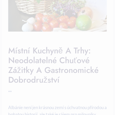
Místní Kuchyně ​a ​trhy:​
Neodolatelné Chuťové
Zážitky A Gastronomické
Dobrodružství
**
Albánie není jen krásnou​ zemí s úchvatnou přírodou a
bohatou historií, ale také je rájem ‌pro milovníky