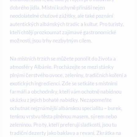
dobrého ⁤jídla. Místní kuchyně přináší nejen ​
neodolatelné chuťové⁤ zážitky, ale také poznání
autentických albánských tradic a kultur. Pro turisty,
kteří chtějí‍ prozkoumat zajímavé ⁤gastronomické
⁢možnosti, jsou trhy nezbytným cílem.
Na místních ⁢trzích se můžete ponořit do⁤ života a
atmosféry Albánie. Procházejte se mezi⁢ stánky
plnými čerstvého ovoce, zeleniny, tradičních koření a
exotických ingrediencí. Zde se setkáte s místními
farmáři a obchodníky, kteří vám ochotně ⁣nabídnou‌
ukázku z jejich bohaté nabídky. Nezapomeňte
ochutnat nejznámější ⁤albánskou specialitu – burek,
tenkou ‍vrstvu těsta plněnou masem, sýrem ⁣nebo
zeleninou. Pro ty, kteří preferují sladkosti,‌ jsou tu
tradiční dezerty⁢ jako baklava a revani. Zkrátka na