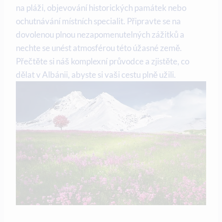
na pláži, objevování‌ historických památek nebo
⁢ochutnávání místních‍ specialit. Připravte se ⁤na
dovolenou plnou nezapomenutelných zážitků a
nechte se unést ⁢atmosférou‌ této úžasné země.
‌Přečtěte si náš ‌komplexní průvodce​ a zjistěte, co​
dělat v Albánii, abyste si vaši cestu ⁣plně ​užili.