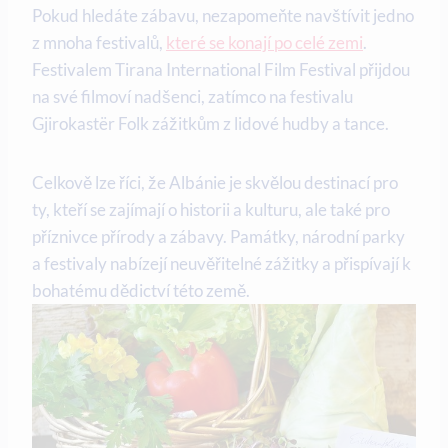
Pokud hledáte zábavu,⁢ nezapomeňte navštívit jedno
‌z ⁢mnoha festivalů, ⁣
které se konají po celé zemi
.​
Festivalem Tirana International⁣ Film Festival přijdou
⁤na své filmoví nadšenci, ⁢zatímco na festivalu
⁢Gjirokastër ​Folk​ zážitkům z lidové hudby a​ tance.
Celkově lze říci, že Albánie je ⁤skvělou ‌destinací pro
ty, kteří se zajímají​ o historii a kulturu, ale také pro
příznivce přírody ⁢a zábavy. ‍Památky, národní parky
a festivaly nabízejí neuvěřitelné‌ zážitky‌ a přispívají⁤ k
bohatému dědictví této země.