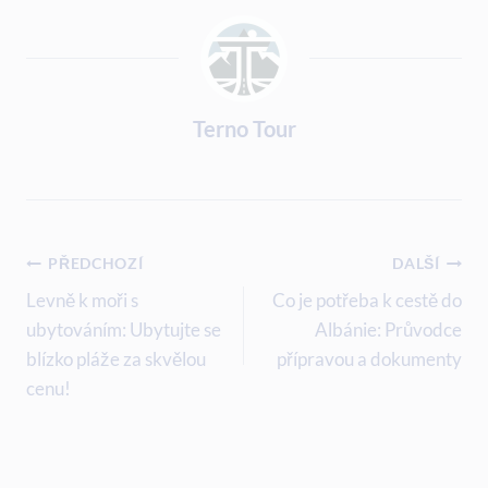
Terno Tour
Navigace
PŘEDCHOZÍ
DALŠÍ
Pro
Levně k moři s
Co je potřeba k cestě do
ubytováním: Ubytujte se
Albánie: Průvodce
Příspěvek
blízko pláže za skvělou
přípravou a dokumenty
cenu!