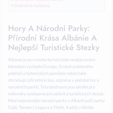
9
Závěrečné‌ myšlenky
Hory A Národní Parky:
⁤Přírodní Krása Albánie A
Nejlepší⁤ Turistické Stezky
Albánie je‍ pro mnoho‍ turistů stále neobjeveným
klenotem východní‌ Evropy. Kromě malebného
pobřeží a historických památek nabízí také
ohromující‍ přírodní krásy, zejména⁢ v ⁢podobě hor ⁤a⁢
národních parků. ⁣Tyto destinace jsou ⁤ideální pro⁢
milovníky outdoorových aktivit a turistických stezek.
Mezi⁢ nejznámější národní parky v ⁢Albánii patří⁢ parky
Dajti, ‍Tomorri, Llogara a Theth. Každý z těchto