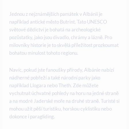
Jednou ‍z nejznámějších památek v Albánii je
například antické město Butrint. Tato UNESCO
světové dědictví ⁢je bohatá na archeologické
pozůstatky, jako jsou divadlo, chrámy a lázně. Pro
milovníky historie je to skvělá ⁣příležitost prozkoumat
bohatou minulost tohoto regionu.
Navíc, pokud jste fanoušky ⁤přírody, Albánie ⁤nabízí
nádherné pobřeží⁤ a také národní parky jako
například ‍Llogara nebo Theth. Zde ⁢můžete
vychutnat úchvatné⁤ pohledy na horu na jedné straně
a na ​modré Jaderské ‌moře na druhé straně. Turisté si
mohou⁤ užít pěší turistiku, horskou cyklistiku‍ nebo
dokonce i⁢ paragliding.