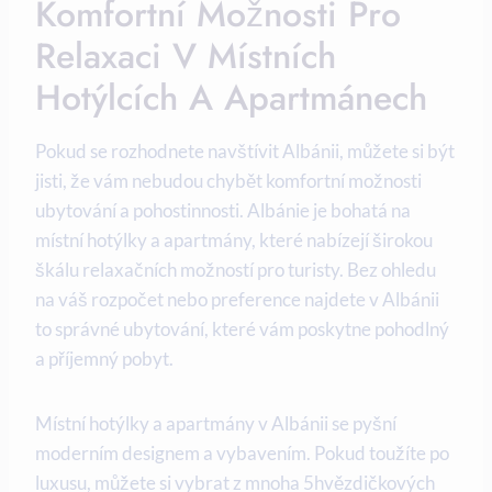
Komfortní Možnosti Pro
Relaxaci V Místních
Hotýlcích A Apartmánech
Pokud se rozhodnete navštívit Albánii, můžete⁤ si být
‍jisti, že ⁤vám nebudou chybět komfortní možnosti
ubytování a pohostinnosti. Albánie je bohatá na
místní hotýlky a apartmány, které nabízejí širokou
‍škálu ⁣relaxačních⁣ možností ⁣pro turisty. ⁤Bez ohledu
na váš rozpočet nebo preference najdete v Albánii
to​ správné ubytování,‌ které vám‌ poskytne pohodlný
a příjemný pobyt.
Místní hotýlky a apartmány ⁤v⁤ Albánii ⁤se pyšní​
moderním designem a vybavením. Pokud⁤ toužíte po
luxusu, ‍můžete ⁢si vybrat z mnoha ⁤5hvězdičkových