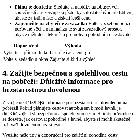
Plánujte dopředu:
​Sledujte si nabídky autobusových
společností a rezervujte si jízdenky s ‌dostatečným předstihem,
abyste zajistili místo a získali lepší cenu.
Zapomeňte na zbytečné zavazadla:
Balte si s sebou pouze ​
nezbytné věci a minimalizujte svůj zavazadlový prostor,
abyste měli dostatek místa pro nohy a pohodlně se cestovalo.
Doporučení
Výhoda
Vyberte si​ přímou linku
Ušetříte čas a energii
Volte si⁣ sedadlo u okna
Zajistíte si klid a výhled
4. Zažijte bezpečnou ‍a‍ spolehlivou cestu
na pobřeží: Důležité informace pro
bezstarostnou dovolenou
Získejte nejdůležitější informace‍ pro bezstarostnou dovolenou na
pobřeží! Pokud plánujete cestovat autobusem‍ k moři levně, je
důležité zajistit si⁢ bezpečnou⁢ a⁢ spolehlivou cestu.​ S tímto⁢ průvodcem
se dozvíte, jak cestovat pohodlně a levně, abyste si mohli‌ skutečně
užít‌ vaší dovolenou bez stresu.
Využijte naše tipy a doporučení pro zajištění pohodlné‍ cesty