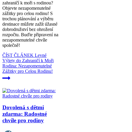
zahraničí k moři s rodinou?
Objevte nezapomenutelné
zážitky pro celou rodinu! S
trochou plánování a výběru
destinace můžete zažít úžasné
dobrodružství bez ohrožení
rozpočtu. Buďte připravení na
nezapomenutelné chvíle
společně!
ČÍST ČLÁNEK
Levné
Výlety do Zahraničí k Moři
Rodina: Nezapomenutelné
Zážitky pro Celou Rodinu!
Dovolená s dětmi
zdarma: Radostné
chvíle pro rodiny