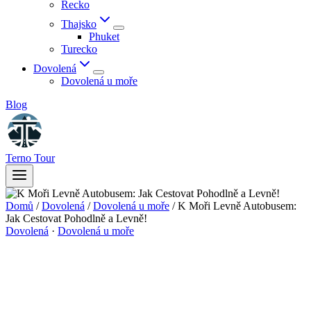
Řecko
Thajsko
Phuket
Turecko
Dovolená
Dovolená u moře
Blog
Terno Tour
Domů
/
Dovolená
/
Dovolená u moře
/
K Moři Levně Autobusem:
Jak Cestovat Pohodlně a Levně!
Dovolená
·
Dovolená u moře