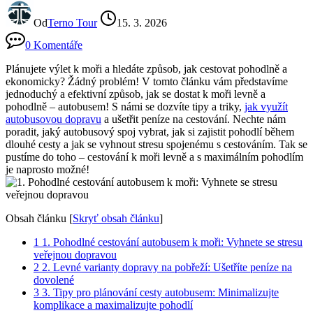
Od
Terno Tour
15. 3. 2026
0 Komentáře
Plánujete⁢ výlet ⁢k​ moři a‌ hledáte způsob, jak cestovat pohodlně a ​
ekonomicky? ⁣Žádný problém! V tomto článku vám představíme
⁢jednoduchý a efektivní způsob, jak se‍ dostat k moři levně a
‌pohodlně ​– autobusem! S námi se dozvíte tipy a triky,
jak využít
autobusovou dopravu
a ušetřit peníze na cestování. Nechte nám
poradit, jaký⁢ autobusový spoj vybrat, jak si⁤ zajistit pohodlí během
dlouhé cesty‍ a jak se vyhnout stresu spojenému s cestováním. Tak se
pustíme do toho ⁣– cestování⁢ k‌ moři levně a s‍ maximálním pohodlím
je naprosto možné!
Obsah článku
[
Skryť obsah článku
]
1
1.‍ Pohodlné cestování autobusem k moři: Vyhnete se stresu
veřejnou dopravou
2
2. Levné varianty dopravy na pobřeží: ⁤Ušetříte peníze⁤ na
‍dovolené
3
3. Tipy ⁤pro plánování cesty autobusem: ⁢Minimalizujte
komplikace a maximalizujte pohodlí