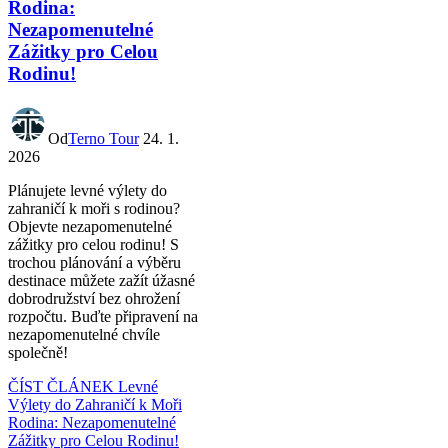
Rodina:
Nezapomenutelné
Zážitky pro Celou
Rodinu!
Od
Terno Tour
24. 1.
2026
Plánujete levné výlety do
zahraničí k moři s rodinou?
Objevte nezapomenutelné
zážitky pro celou rodinu! S
trochou plánování a výběru
destinace můžete zažít úžasné
dobrodružství bez ohrožení
rozpočtu. Buďte připravení na
nezapomenutelné chvíle
společně!
ČÍST ČLÁNEK
Levné
Výlety do Zahraničí k Moři
Rodina: Nezapomenutelné
Zážitky pro Celou Rodinu!