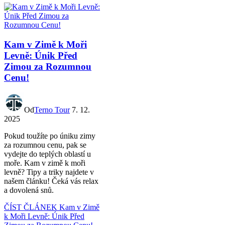
Kam v Zimě k Moři
Levně: Únik Před
Zimou za Rozumnou
Cenu!
Od
Terno Tour
7. 12.
2025
Pokud toužíte po úniku zimy
za rozumnou cenu, pak se
vydejte do teplých oblastí u
moře. Kam v zimě k moři
levně? Tipy a triky najdete v
našem článku! Čeká vás relax
a dovolená snů.
ČÍST ČLÁNEK
Kam v Zimě
k Moři Levně: Únik Před