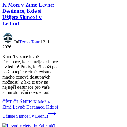
K Moři v Zimě Levně:
Destinace, Kde si
Užijete Slunce i v
Lednu!
Od
Terno Tour
12. 1.
2026
K moři v zimě levně:
Destinace, kde si užijete slunce
i v lednu! Pro ty, kteří touží po
pláži a teple v zimě, existuje
mnoho cenově dostupných
možností. Získejte tipy na
nejlepší destinace pro vaše
zimní sluneční dovolenou!
ČÍST ČLÁNEK
K Moři v
Zimě Levně: Destinace, Kde si
Užijete Slunce i v Lednu!