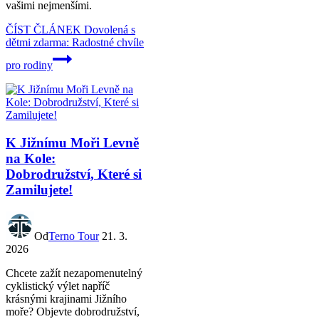
vašimi nejmenšími.
ČÍST ČLÁNEK
Dovolená s
dětmi zdarma: Radostné chvíle
pro rodiny
K Jižnímu Moři Levně
na Kole:
Dobrodružství, Které si
Zamilujete!
Od
Terno Tour
21. 3.
2026
Chcete zažít nezapomenutelný
cyklistický výlet napříč
krásnými krajinami Jižního
moře? Objevte dobrodružství,