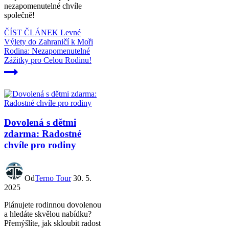
nezapomenutelné chvíle
společně!
ČÍST ČLÁNEK
Levné
Výlety do Zahraničí k Moři
Rodina: Nezapomenutelné
Zážitky pro Celou Rodinu!
Dovolená s dětmi
zdarma: Radostné
chvíle pro rodiny
Od
Terno Tour
30. 5.
2025
Plánujete rodinnou dovolenou
a hledáte skvělou nabídku?
Přemýšlíte, jak skloubit radost