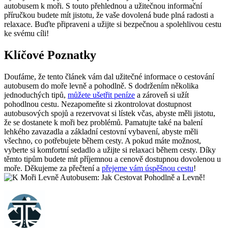
autobusem k moři. S touto přehlednou a užitečnou informační
příručkou budete mít jistotu, že vaše dovolená bude​ plná radosti a
relaxace. Buďte připraveni a užijte si bezpečnou‍ a spolehlivou cestu
ke svému cíli!
Klíčové Poznatky
Doufáme, že tento článek vám dal užitečné informace o cestování
autobusem‌ do moře levně ⁢a pohodlně. S​ dodržením několika
jednoduchých ‍tipů,
můžete ušetřit ‍peníze
a zároveň si užít
pohodlnou ‌cestu. Nezapomeňte si zkontrolovat‍ dostupnost
autobusových spojů a ‌rezervovat si lístek včas, abyste měli jistotu,
že se dostanete⁣ k moři‌ bez ‌problémů. Pamatujte také na ‌balení
lehkého⁣ zavazadla a základní cestovní vybavení, abyste měli
všechno, co potřebujete během cesty. A pokud máte⁤ možnost,
vyberte si komfortní sedadlo a užijte si relaxaci během cesty. Díky
těmto tipům budete mít příjemnou a cenově dostupnou‌ dovolenou u ​
moře. Děkujeme za přečtení a
přejeme vám úspěšnou cestu
!