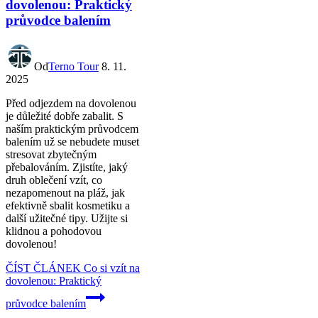
dovolenou: Praktický
průvodce balením
Od
Terno Tour
8. 11.
2025
Před odjezdem na dovolenou
je důležité dobře zabalit. S
naším praktickým průvodcem
balením už se nebudete muset
stresovat zbytečným
přebalováním. Zjistíte, jaký
druh oblečení vzít, co
nezapomenout na pláž, jak
efektivně sbalit kosmetiku a
další užitečné tipy. Užijte si
klidnou a pohodovou
dovolenou!
ČÍST ČLÁNEK
Co si vzít na
dovolenou: Praktický
průvodce balením