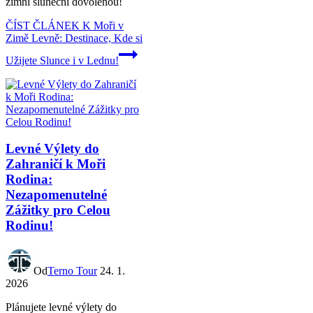
zimní sluneční dovolenou!
ČÍST ČLÁNEK
K Moři v
Zimě Levně: Destinace, Kde si
Užijete Slunce i v Lednu!
Levné Výlety do
Zahraničí k Moři
Rodina:
Nezapomenutelné
Zážitky pro Celou
Rodinu!
Od
Terno Tour
24. 1.
2026
Plánujete levné výlety do