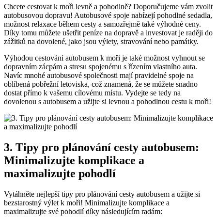
Chcete cestovat k moři‌ levně a pohodlně? Doporučujeme vám zvolit
​autobusovou dopravu! Autobusové spoje nabízejí pohodlné sedadla,
možnost relaxace během‌ cesty a samozřejmě také výhodné ceny.
⁤Díky tomu můžete ušetřit peníze na⁢ dopravě a investovat je raději do
zážitků na dovolené, jako ⁣jsou‌ výlety, stravování nebo památky.
Výhodou cestování autobusem k moři je také možnost ‍vyhnout ⁢se
‌dopravním zácpám a stresu spojenému s řízením vlastního auta.
Navíc mnohé autobusové‍ společnosti mají pravidelné⁢ spoje na
oblíbená pobřežní letoviska, což znamená, že se‌ můžete ‌snadno ​
dostat přímo k vašemu‍ cílovému místu. Vydejte ⁢se tedy na
dovolenou s autobusem a užijte si levnou a⁣ pohodlnou cestu k moři!
3. Tipy ⁤pro plánování cesty autobusem:
⁢Minimalizujte komplikace a
maximalizujte pohodlí
Vytáhněte⁢ nejlepší ‍tipy pro plánování cesty ⁤autobusem a užijte si
bezstarostný výlet ‍k moři! Minimalizujte komplikace a
maximalizujte své pohodlí díky následujícím radám: