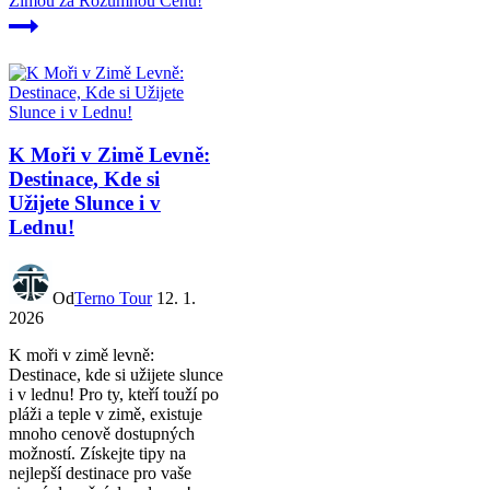
Zimou za Rozumnou Cenu!
K Moři v Zimě Levně:
Destinace, Kde si
Užijete Slunce i v
Lednu!
Od
Terno Tour
12. 1.
2026
K moři v zimě levně:
Destinace, kde si užijete slunce
i v lednu! Pro ty, kteří touží po
pláži a teple v zimě, existuje
mnoho cenově dostupných
možností. Získejte tipy na
nejlepší destinace pro vaše