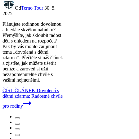
Od
Terno Tour
30. 5.
2025
Plánujete rodinnou dovolenou
a hledáte skvělou nabídku?
Přemýšlíte, jak skloubit radost
dětí s ohledem na rozpočet?
Pak by vás mohlo zaujmout
téma „dovolená s dětmi
zdarma“. Přečtěte si náš článek
a zjistěte, jak můžete ušetřit
peníze a zároveň si užít
nezapomenutelné chvíle s
vašimi nejmenšími.
ČÍST ČLÁNEK
Dovolená s
dětmi zdarma: Radostné chvíle
pro rodiny