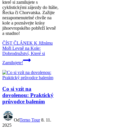
které si zamilujete s
cyklistickými zájezdy do Itálie,
Řecka či Chorvatska. Zažijte
nezapomenutelné chvíle na
kole a poznávejte krásy
jihoevropského pobřeží levně
a snadno!
ČÍST ČLÁNEK
K Jižnímu
Moři Levně na Kole:
Dobrodružství, Které si
Zamilujete!
Co si vzít na
dovolenou: Praktický
průvodce balením
Od
Terno Tour
8. 11.
2025