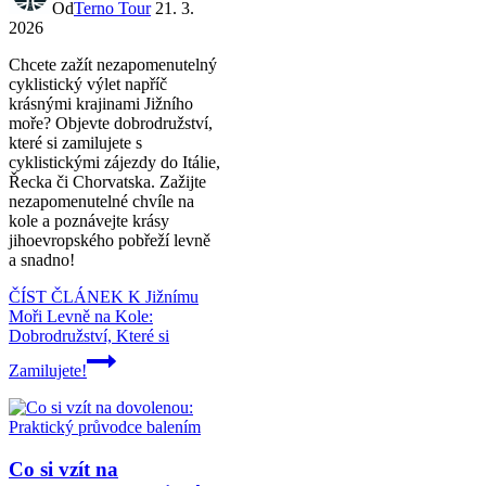
Od
Terno Tour
21. 3.
2026
Chcete zažít nezapomenutelný
cyklistický výlet napříč
krásnými krajinami Jižního
moře? Objevte dobrodružství,
které si zamilujete s
cyklistickými zájezdy do Itálie,
Řecka či Chorvatska. Zažijte
nezapomenutelné chvíle na
kole a poznávejte krásy
jihoevropského pobřeží levně
a snadno!
ČÍST ČLÁNEK
K Jižnímu
Moři Levně na Kole:
Dobrodružství, Které si
Zamilujete!
Co si vzít na