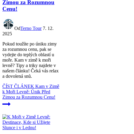
Zimou za Rozumnou
Cenu!
Od
Terno Tour
7. 12.
2025
Pokud toužíte po úniku zimy
za rozumnou cenu, pak se
vydejte do teplých oblastí u
moře. Kam v zimě k moři
levně? Tipy a triky najdete v
našem článku! Čeká vás relax
a dovolená snů.
ČÍST ČLÁNEK
Kam v Zimě
k Moři Levně: Únik Před
Zimou za Rozumnou Cenu!