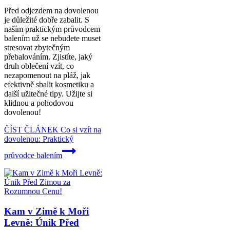
Před odjezdem na dovolenou
je důležité dobře zabalit. S
naším praktickým průvodcem
balením už se nebudete muset
stresovat zbytečným
přebalováním. Zjistíte, jaký
druh oblečení vzít, co
nezapomenout na pláž, jak
efektivně sbalit kosmetiku a
další užitečné tipy. Užijte si
klidnou a pohodovou
dovolenou!
ČÍST ČLÁNEK
Co si vzít na
dovolenou: Praktický
průvodce balením
Kam v Zimě k Moři
Levně: Únik Před