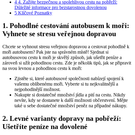
4
4. Zažijte bezpečnou ‍a‍ spolehlivou cestu na pobřeží:
Důležité informace pro bezstarostnou dovolenou
5
Klíčové Poznatky
1.‍ Pohodlné cestování autobusem k moři:
Vyhnete se stresu veřejnou dopravou
Chcete se⁤ vyhnout stresu veřejnou dopravou a cestovat⁢ pohodlně k
moři autobusem?​ Pak​ jste ‍na správném ​místě! Sjednat​ si‌
autobusovou​ cestu​ k moři je skvělý způsob, jak ušetřit peníze a
zároveň si užít ‌pohodlnou cestu. Zde je ⁤několik tipů, jak se⁢ připravit
na svou⁣ levnou a pohodlnou ​cestu k moři:
Zjistěte si, které autobusové společnosti nabízejí spojení k
vašemu oblíbenému moři. Vyberte si tu nejkvalitnější a
nejpohodlnější možnost.
Nakupte si dostatečné množství jídla a pití na cestu. Nikdy
nevíte, kdy⁣ se dostanete⁤ k‍ další možnosti občerstvení. Mějte
také u sebe dostatečné množství ‍peněz na případné nákupy.
2. Levné varianty dopravy na pobřeží:
⁤Ušetříte peníze⁤ na ‍dovolené