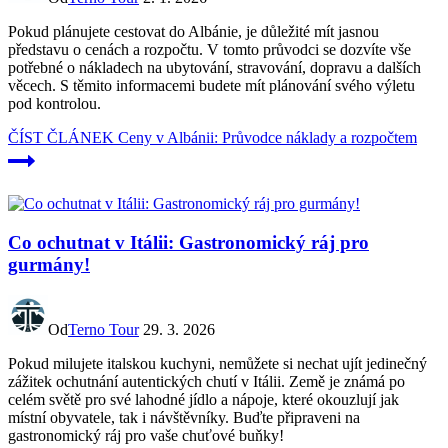
Pokud plánujete cestovat do Albánie, je důležité mít jasnou
představu o cenách a rozpočtu. V tomto průvodci se dozvíte vše
potřebné o nákladech na ubytování, stravování, dopravu a dalších
věcech. S těmito informacemi budete mít plánování svého výletu
pod kontrolou.
ČÍST ČLÁNEK
Ceny v Albánii: Průvodce náklady a rozpočtem
Co ochutnat v Itálii: Gastronomický ráj pro
gurmány!
Od
Terno Tour
29. 3. 2026
Pokud milujete italskou kuchyni, nemůžete si nechat ujít jedinečný
zážitek ochutnání autentických chutí v Itálii. Země je známá po
celém světě pro své lahodné jídlo a nápoje, které okouzlují jak
místní obyvatele, tak i návštěvníky. Buďte připraveni na
gastronomický ráj pro vaše chuťové buňky!