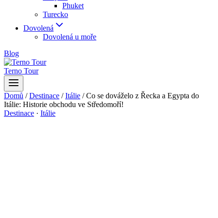
Phuket
Turecko
Dovolená
Dovolená u moře
Blog
Terno Tour
Domů
/
Destinace
/
Itálie
/
Co se dováželo z Řecka a Egypta do
Itálie: Historie obchodu ve Středomoří!
Destinace
·
Itálie