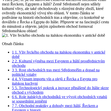
mezi Řeckem, Egyptem a Itálií? Země Středomoří nejen sdílely
kulturní vlivy, ale také obchodovaly s různými druhy zboží, které
ovlivnily ekonomický vývoj této oblasti. V tomto článku se
podíváme na historii obchodních tras a objevíme, co konkrétně se
dováželo z Řecka a Egypta do Itálie. Připravte se na fascinující cestu
do minulosti a objevte, jakým způsobem obchod formoval
Středomořskou oblast!
Obsah článku
1
1. Vliv řeckého obchodu na italskou ekonomiku v antické
době
2
2. Kulturní výměna mezi Egyptem a Itálií prostřednictvím
obchodu
3
3. Rost obchodních tras mezi Středomořím a dopad na
politické vztahy
4
4. Význam importu vín a olejů z Řecka a Egypta pro
italskou kuchyni
5
5. Technologický pokrok a inovace přinášené do Itálie skrze
obchod s východem
6
6. Role italských obchodníků ve vývoji obchodních vztahů
se sousedními zeměmi
7
7. Obchodní praktiky a dohody mezi Itálií, Řeckem a
Egyptem v historii