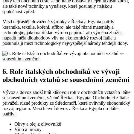
Díky této obchodní cestě se do Itálie dostávaly nejen luxusní zboží,
ale také nové techniky a vynálezy, které posunuly italskou
společnost vpřed.
Mezi nejčastěji dovážené výrobky z Řecka a Egypta patřily
keramika, textilie, koření, stříbro, ale také různé materiály a
technologie, jako například výroba papíru. Tato výměna zboží a
nápadů měla dlouhodobý vliv na ekonomický rozvoj Itálie a
posunula ji mezi technologicky nejvyspělejší národy tehdejší doby.
6. Role italských obchodníků ve vývoji
obchodních vztahů se sousedními zeměmi
Vývoz a dovoz zboží hrál klíčovou roli v obchodních vztazích Itálie
se sousedními zeměmi, včetně Řecka a Egypta. Obchodníci z Itálie
přiváželi různé produkty ze Středomoří, které ovlivnily ekonomický
rozvoj regionu. Mezi hlavní dovoz z Řecka a Egypta do Itálie
patřily:
Olivy a olej z olivovníků
Víno a hrozny