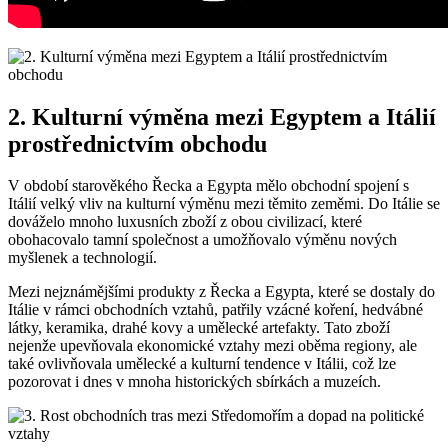
2. Kulturní výměna mezi Egyptem a Itálií
prostřednictvím obchodu
V období starověkého Řecka a Egypta mělo obchodní spojení s
Itálií velký vliv na kulturní výměnu mezi těmito zeměmi. Do Itálie se
dováželo mnoho luxusních zboží z obou civilizací, které
obohacovalo tamní společnost a umožňovalo výměnu nových
myšlenek a technologií.
Mezi nejznámějšími produkty z Řecka a Egypta, které se dostaly do
Itálie v rámci obchodních vztahů, patřily vzácné koření, hedvábné
látky, keramika, drahé kovy a umělecké artefakty. Tato zboží
nejenže upevňovala ekonomické vztahy mezi oběma regiony, ale
také ovlivňovala umělecké a kulturní tendence v Itálii, což lze
pozorovat i dnes v mnoha historických sbírkách a muzeích.