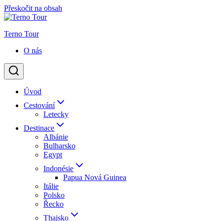
Přeskočit na obsah
Terno Tour
O nás
Úvod
Cestování
Letecky
Destinace
Albánie
Bulharsko
Egypt
Indonésie
Papua Nová Guinea
Itálie
Polsko
Řecko
Thajsko