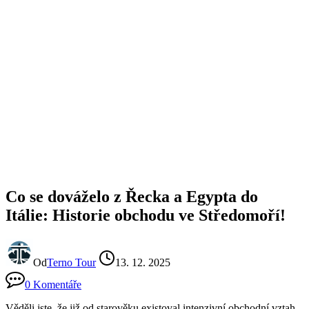
Co se dováželo z Řecka a Egypta do
Itálie: Historie obchodu ve Středomoří!
Od
Terno Tour
13. 12. 2025
0 Komentáře
Věděli jste, že již od starověku existoval intenzivní obchodní vztah