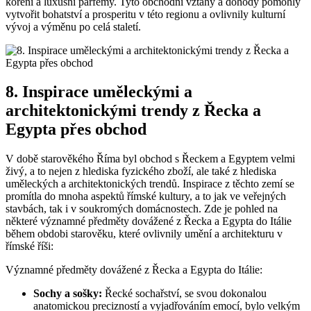
koření a luxusní parfémy. Tyto obchodní vztahy a dohody pomohly
vytvořit bohatství a prosperitu v této regionu a ovlivnily kulturní
vývoj a výměnu po celá staletí.
8. Inspirace uměleckými a
architektonickými trendy z Řecka a
Egypta přes obchod
V době starověkého Říma byl obchod s Řeckem a Egyptem velmi
živý, a to nejen z hlediska fyzického zboží, ale také z hlediska
uměleckých a architektonických trendů. Inspirace z těchto zemí se
promítla do mnoha aspektů římské kultury, a to jak ve veřejných
stavbách, tak i v soukromých domácnostech. Zde je pohled na
některé významné předměty dovážené z Řecka a Egypta do Itálie
během obdobi starověku, které ovlivnily umění a architekturu v
římské říši:
Významné předměty dovážené z Řecka a Egypta do Itálie:
Sochy a sošky:
Řecké sochařství, se svou dokonalou
anatomickou precizností a vyjadřováním emocí, bylo velkým