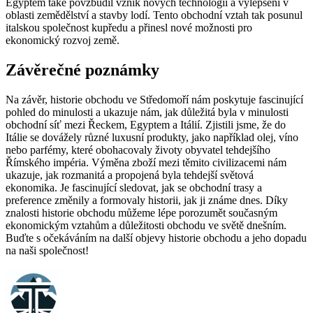
Egyptem také povzbudil vznik nových technologií a vylepšení v
oblasti zemědělství a stavby lodí. Tento obchodní vztah tak posunul
italskou společnost kupředu a přinesl nové možnosti pro
ekonomický rozvoj země.
Závěrečné poznámky
Na závěr, historie obchodu ve Středomoří nám poskytuje fascinující
pohled do minulosti a ukazuje nám, jak důležitá byla v minulosti
obchodní síť mezi Řeckem, Egyptem a Itálií. Zjistili jsme, že do
Itálie se dovážely různé luxusní produkty, jako například olej, víno
nebo parfémy, které obohacovaly životy obyvatel tehdejšího
Římského impéria. Výměna zboží mezi těmito civilizacemi nám
ukazuje, jak rozmanitá a propojená byla tehdejší světová
ekonomika. Je fascinující sledovat, jak se obchodní trasy a
preference změnily a formovaly historii, jak ji známe dnes. Díky
znalosti historie obchodu můžeme lépe porozumět současným
ekonomickým vztahům a důležitosti obchodu ve světě dnešním.
Buďte s očekáváním na další objevy historie obchodu a jeho dopadu
na naši společnost!