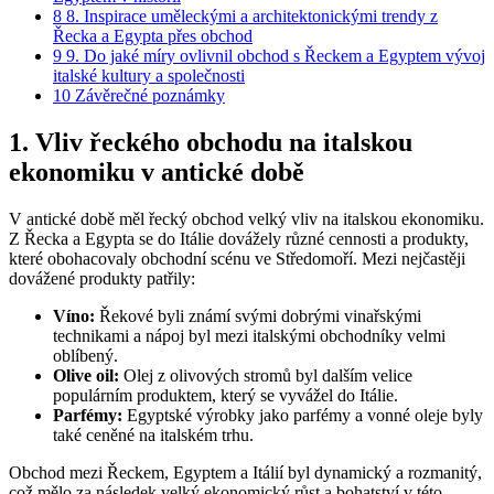
8
8. Inspirace uměleckými a architektonickými trendy z
Řecka a Egypta přes obchod
9
9. Do jaké míry ovlivnil obchod s Řeckem a Egyptem vývoj
italské kultury a společnosti
10
Závěrečné poznámky
1. Vliv řeckého obchodu na italskou
ekonomiku v antické době
V antické době měl řecký obchod velký vliv na italskou ekonomiku.
Z Řecka a Egypta se do Itálie dovážely různé cennosti a produkty,
které obohacovaly obchodní scénu ve Středomoří. Mezi nejčastěji
dovážené produkty patřily:
Víno:
Řekové byli známí svými dobrými vinařskými
technikami a nápoj byl mezi italskými obchodníky velmi
oblíbený.
Olive oil:
Olej z olivových stromů byl dalším velice
populárním produktem, který se vyvážel do Itálie.
Parfémy:
Egyptské výrobky jako parfémy a vonné oleje byly
také ceněné na italském trhu.
Obchod mezi Řeckem, Egyptem a Itálií byl dynamický a rozmanitý,
což mělo za následek velký ekonomický růst a bohatství v této