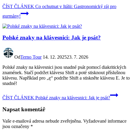
ČÍST ČLÁNEK
Co ochutnat v Itálii: Gastronomický ráj pro
gurmány!
Polské znaky na klávesnici: Jak je psát?
Od
Terno Tour
14. 12. 2025
23. 7. 2026
Polské znaky na klávesnici jsou snadné psát pomocí diakritických
znamének. Stačí podržet klávesu Shift a poté stisknout příslušnou
klávesu. Například pro „ę“ podržte Shift a stiskněte klávesu E. Je to
snadné!
ČÍST ČLÁNEK
Polské znaky na klávesnici: Jak je psát?
Napsat komentář
Vaše e-mailová adresa nebude zveřejněna.
Vyžadované informace
jsou označeny
*