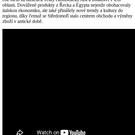
oblasti. Dovážené produkty z Řecka a Egypta nejenže obohacovaly
italskou ekonomiku, ale také přinášely nové trendy a kultury do
regionu, díky čemuž se Středomoří stalo centrem obchodu a výměny
zboží v antické době.