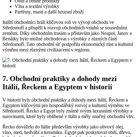
Obilí a obilné produkty
Vlna a textilní výrobky
Parfémy, masti a další luxusní zboží
Italští obchodníci hráli klíčovou roli ve vývoji obchodu ve
Středomoří a přispěli k rozvoji obchodních vztahů se sousedními
zeměmi. Díky obchodním trasám a přístavům jako Neapol, Janov a
Benátky bylo možné obchodovat s výrobky z různých částí
Středomoří. Tato obchodní síť podpořila ekonomický růst a kulturní
výměnu mezi různými civilizacemi v regionu.
7. Obchodní praktiky a dohody mezi
Itálií, Řeckem a Egyptem v historii
V historii byly obchodní praktiky a dohody mezi Itálií, Řeckem a
Egyptem klíčovými pro hospodářský rozvoj a kulturní výměnu ve
Středomoří. Řecko a Egypt byly známé svými luxusními výrobky a
surovinami, které byly oblíbené v Itálii a měly značný obchodní vliv.
Řecko dováželo do Itálie především výrobky jako olivový olej,
víno, med, hedvábí a keramiku. Egypt pak poskytoval obilí, dřevo,