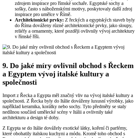
zdrojem inspirace pro římské sochaře. Egyptské sochy a
sošky, často s náboženskými motivy, poskytovaly další zdroj
inspirace pro umělce v Římě.
Architektonické prvky:
Z řeckých a egyptských staveb byly
do Říma dováženy různé architektonické prvky, jako sloupy,
reliéfy a ornamenty, které později ovlivnily vývoj architektury
v římské říši.
9. Do jaké míry ovlivnil obchod s Řeckem
a Egyptem vývoj italské kultury a
společnosti
Import z Řecka a Egypta měl značný vliv na vývoj italské kultury a
společnosti. Z Řecka byly do Itálie dováženy luxusní výrobky, jako
například keramika, korálky nebo sochy. Tyto předměty se staly
nedílnou součástí umělecké scény v Itálii a ovlivnily také
architekturu a design té doby.
Z Egypta se do Itálie dovážely exotické látky, koření či parfémy,
které obohatily italskou kuchyni a módu. Kromě toho obchod s