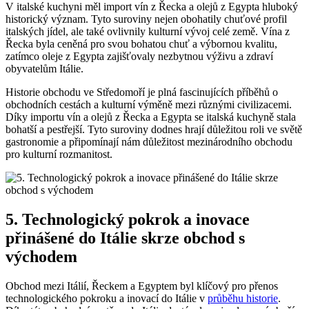
V italské kuchyni měl import vín z Řecka a olejů z Egypta hluboký
historický význam. Tyto suroviny nejen obohatily chuťové profil
italských jídel, ale také ovlivnily kulturní vývoj celé země. Vína z
Řecka byla ceněná pro svou bohatou chuť a výbornou kvalitu,
zatímco oleje z Egypta zajišťovaly nezbytnou výživu a zdraví
obyvatelům Itálie.
Historie obchodu ve Středomoří je plná fascinujících příběhů o
obchodních cestách a kulturní výměně mezi různými civilizacemi.
Díky importu vín a olejů z Řecka a Egypta se italská kuchyně stala
bohatší a pestřejší. Tyto suroviny dodnes hrají důležitou roli ve světě
gastronomie a připomínají nám důležitost mezinárodního obchodu
pro kulturní rozmanitost.
5. Technologický pokrok a inovace
přinášené do Itálie skrze obchod s
východem
Obchod mezi Itálií, Řeckem a Egyptem byl klíčový pro přenos
technologického pokroku a inovací do Itálie v
průběhu historie
.