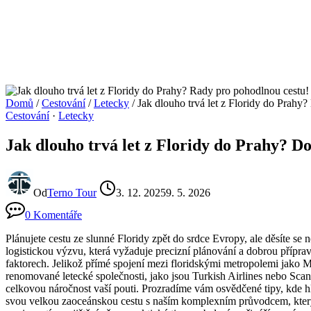
Domů
/
Cestování
/
Letecky
/
Jak dlouho trvá let z Floridy do Prahy?
Cestování
·
Letecky
Jak dlouho trvá let z Floridy do Prahy? Do
Od
Terno Tour
3. 12. 2025
9. 5. 2026
0 Komentáře
Plánujete cestu ze slunné Floridy zpět do srdce Evropy, ale děsíte s
logistickou výzvu, která vyžaduje precizní plánování a dobrou přípra
faktorech. Jelikož přímé spojení mezi floridskými metropolemi jako 
renomované letecké společnosti, jako jsou Turkish Airlines nebo Scand
celkovou náročnost vaší pouti. Prozradíme vám osvědčené tipy, kde hle
svou velkou zaoceánskou cestu s naším komplexním průvodcem, který