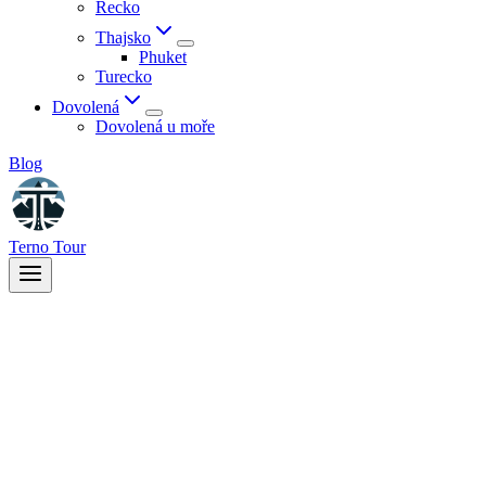
Řecko
Thajsko
Phuket
Turecko
Dovolená
Dovolená u moře
Blog
Terno Tour