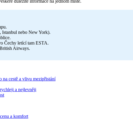
 veškeré důležité informace na jednom místě.
upu.
, Istanbul nebo New York).
blice.
ro Čechy letící tam ESTA.
British Airways.
 na cestě a vlivu mezipřistání
ychleji a nejlevněji
ost
í cenu a komfort