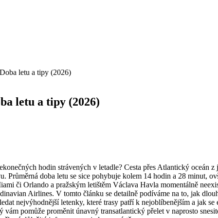
 Doba letu a tipy (2026)
ba letu a tipy (2026)
e nekonečných hodin strávených v letadle? Cesta přes Atlantický oceán
vu. Průměrná doba letu se sice pohybuje kolem 14 hodin a 28 minut, ov
Miami či Orlando a pražským letištěm Václava Havla momentálně neexis
inavian Airlines. V tomto článku se detailně podíváme na to, jak dlouho
dat nejvýhodnější letenky, které trasy patří k nejoblíbenějším a jak se 
 vám pomůže proměnit únavný transatlantický přelet v naprosto snesi