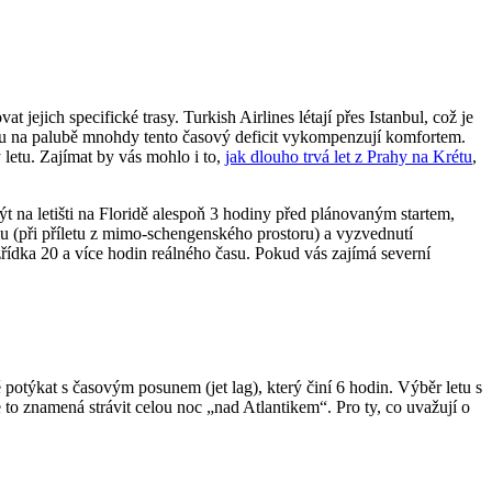
jejich specifické trasy. Turkish Airlines létají přes Istanbul, což je
visu na palubě mnohdy tento časový deficit vykompenzují komfortem.
 letu. Zajímat by vás mohlo i to,
jak dlouho trvá let z Prahy na Krétu
,
ýt na letišti na Floridě alespoň 3 hodiny před plánovaným startem,
u (při příletu z mimo-schengenského prostoru) a vyzvednutí
řídka 20 a více hodin reálného času. Pokud vás zajímá severní
otýkat s časovým posunem (jet lag), který činí 6 hodin. Výběr letu s
 to znamená strávit celou noc „nad Atlantikem“. Pro ty, co uvažují o