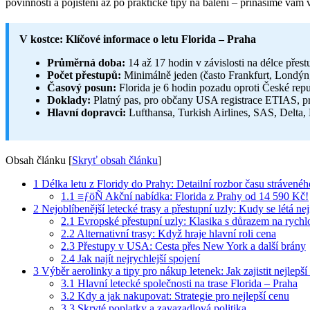
povinností a pojištění až po praktické tipy na balení – přinášíme vám
V kostce: Klíčové informace o letu Florida – Praha
Průměrná doba:
14 až 17 hodin v závislosti na délce přest
Počet přestupů:
Minimálně jeden (často Frankfurt, Londýn
Časový posun:
Florida je 6 hodin pozadu oproti České repu
Doklady:
Platný pas, pro občany USA registrace ETIAS, p
Hlavní dopravci:
Lufthansa, Turkish Airlines, SAS, Delta, 
Obsah článku
[
Skryť obsah článku
]
1
Délka letu z Floridy do Prahy: Detailní rozbor času stráveného
1.1
≡ƒöÑ Akční nabídka: Florida z Prahy od 14 590 Kč!
2
Nejoblíbenější letecké trasy a přestupní uzly: Kudy se létá nejr
2.1
Evropské přestupní uzly: Klasika s důrazem na rychl
2.2
Alternativní trasy: Když hraje hlavní roli cena
2.3
Přestupy v USA: Cesta přes New York a další brány
2.4
Jak najít nejrychlejší spojení
3
Výběr aerolinky a tipy pro nákup letenek: Jak zajistit nejlepš
3.1
Hlavní letecké společnosti na trase Florida – Praha
3.2
Kdy a jak nakupovat: Strategie pro nejlepší cenu
3.3
Skryté poplatky a zavazadlová politika