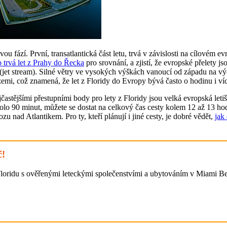
dvou fází. První, transatlantická část letu, trvá v závislosti na cílovém
 trvá let z Prahy do Řecka
pro srovnání, a zjistí, že evropské přelety
 (jet stream). Silné větry ve vysokých výškách vanoucí od západu na v
 zemi, což znamená, že let z Floridy do Evropy bývá často o hodinu i v
ejčastějšími přestupními body pro lety z Floridy jsou velká evropská l
lo 90 minut, můžete se dostat na celkový čas cesty kolem 12 až 13 hodi
 nad Atlantikem. Pro ty, kteří plánují i jiné cesty, je dobré vědět,
jak
č!
 Floridu s ověřenými leteckými společenstvími a ubytováním v Miami 