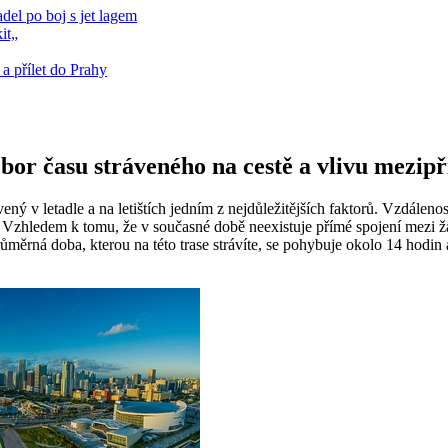
del po boj s jet lagem
it„
a přílet do Prahy
zbor času stráveného na cestě a vlivu mezipř
ávený v letadle a na letištích jedním z nejdůležitějších faktorů. Vzdá
. Vzhledem k tomu, že v současné době neexistuje přímé spojení mezi ž
měrná doba, kterou na této trase strávíte, se pohybuje okolo 14 hodin a