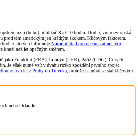
 evropském uzlu (hubu) přibližně 8 až 10 hodin. Druhá, vnitroevropská
 jsou proti těm americkým jen krátkým skokem. Klíčovým faktorem,
ýchod, o kterých informuje
Národní úřad pro oceán a atmosféru
íce kratší než let opačným směrem.
etiště jako Frankfurt (FRA), Londýn (LHR), Paříž (CDG), Curych
n. Je však nutné vzít v úvahu riziko zpoždění prvního spoje;
 dlouho trvá let z Prahy do Turecka
, protože Istanbul se stal klíčovým
Beach nebo Orlandu.