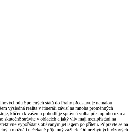
 z jihovýchodu Spojených států do Prahy představuje nemalou
šem výsledná realita v itineráři závisí na mnoha proměnných
tuje, klíčem k vašemu pohodlí je správná volba přestupního uzlu a
 skutečně strávíte v oblacích a jaký vliv mají mezipřistání na
efektivně vypořádat s obávaným jet lagem po příletu. Připravte se na
telný a možná i nečekaně příjemný zážitek. Od nezbytných vízových