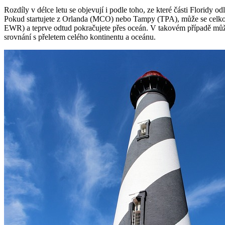
Rozdíly v délce letu se objevují i podle toho, ze které části Floridy od
Pokud startujete z Orlanda (MCO) nebo Tampy (TPA), může se celko
EWR) a teprve odtud pokračujete přes oceán. V takovém případě může
srovnání s přeletem celého kontinentu a oceánu.