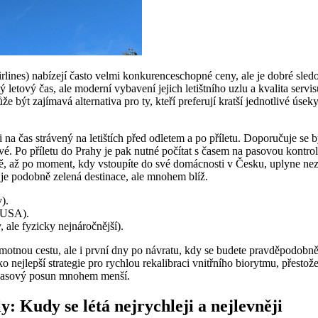
nes) nabízejí často velmi konkurenceschopné ceny, ale je dobré sledovat 
 letový čas, ale moderní vybavení jejich letištního uzlu a kvalita ser
ýt zajímavá alternativa pro ty, kteří preferují kratší jednotlivé úseky
na čas strávený na letištích před odletem a po příletu. Doporučuje se b
. Po příletu do Prahy je pak nutné počítat s časem na pasovou kontrol
idě, až po moment, kdy vstoupíte do své domácnosti v Česku, uplyne nez
 je podobně zelená destinace, ale mnohem blíž.
).
 USA).
, ale fyzicky nejnáročnější).
otnou cestu, ale i první dny po návratu, kdy se budete pravděpodobně p
nejlepší strategie pro rychlou rekalibraci vnitřního biorytmu, přestože
 časový posun mnohem menší.
y: Kudy se létá nejrychleji a nejlevněji