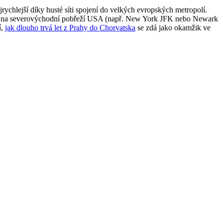
rychlejší díky husté síti spojení do velkých evropských metropolí.
uje na severovýchodní pobřeží USA (např. New York JFK nebo Newark
í,
jak dlouho trvá let z Prahy do Chorvatska
se zdá jako okamžik ve