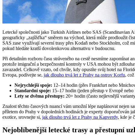
Letecké společnosti jako Turkish Airlines nebo SAS (Scandinavian Airli
geograficky „zajížďka“ směrem na východ, která může prodloužit čistý
SAS zase využívají severní trasy přes Kodaň nebo Stockholm, což může b
pokud hledáte kratší dovolenkovou alternativu v budoucnu.
Při detailním rozboru času stráveného na cestě nesmíme zapomínat ani 
protože imigrační a bezpečnostní kontroly v USA mohou být zdlouhavé
zavazadel. Celkově vzato, od chvíle, kdy opustíte svůj hotel na Flor
Evropa, podívejte se,
jak dlouho trvá let z Prahy na ostrov Korfu
, což
Nejrychlejší spoje:
12–14 hodin (přes Frankfurt nebo Mnichov
Standardní spoje:
15–17 hodin (jeden přestup v Evropě nebo
Lety se dvěma přestupy:
20+ hodin (často nejlevnější varianty
Znalost těchto časových nuancí vám umožní lépe naplánovat nejen sam
příletem do Prahy v dopoledních hodinách je experty doporučován jako 
exotice, srovnejte si,
jak dlouho trvá let z Prahy na Kapverdy
, kde je
Nejoblíbenější letecké trasy a přestupní uzl