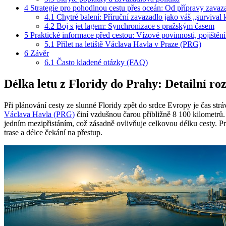
4
Strategie pro pohodlnou cestu přes oceán: Od přípravy zavaza
4.1
Chytré balení: Příruční zavazadlo jako váš „survival k
4.2
Boj s jet lagem: Synchronizace s pražským časem
5
Praktické informace před cestou: Vízové povinnosti, pojištění 
5.1
Přílet na letiště Václava Havla v Praze (PRG)
6
Závěr
6.1
Často kladené otázky (FAQ)
Délka letu z Floridy do Prahy: Detailní ro
Při plánování cesty ze slunné Floridy zpět do srdce Evropy je čas str
Václava Havla (PRG)
činí vzdušnou čarou přibližně 8 100 kilometrů
jedním mezipřistáním, což zásadně ovlivňuje celkovou délku cesty. Prů
trase a délce čekání na přestup.