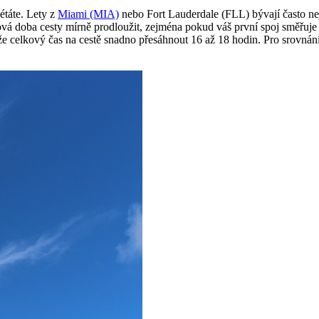
létáte. Lety z
Miami (MIA)
nebo Fort Lauderdale (FLL) bývají často nej
vá doba cesty mírně prodloužit, zejména pokud váš první spoj směř
 celkový čas na cestě snadno přesáhnout 16 až 18 hodin. Pro srovnán