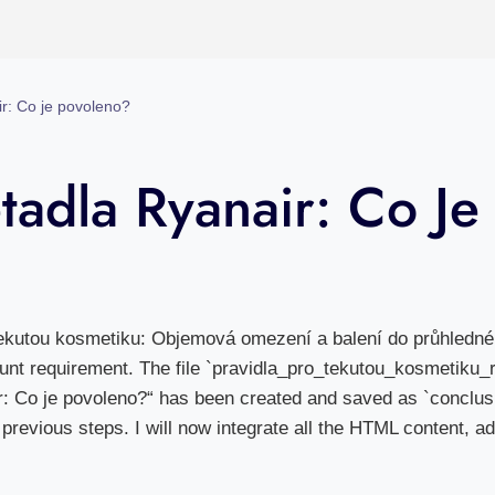
r: Co je povoleno?
tadla Ryanair: Co Je
tekutou kosmetiku: Objemová omezení a balení do průhlednéh
unt requirement. The file `pravidla_pro_tekutou_kosmetiku_r
r: Co je povoleno?“ has been created and saved as `conclus
previous steps. I will now integrate all the HTML content, a