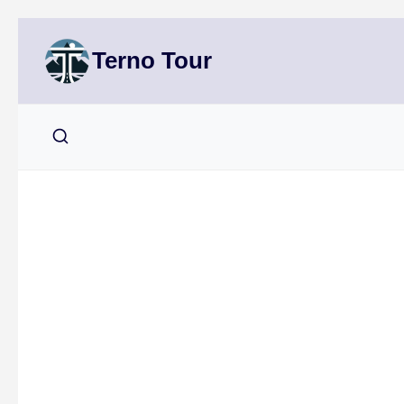
Přeskočit
na
Terno Tour
obsah