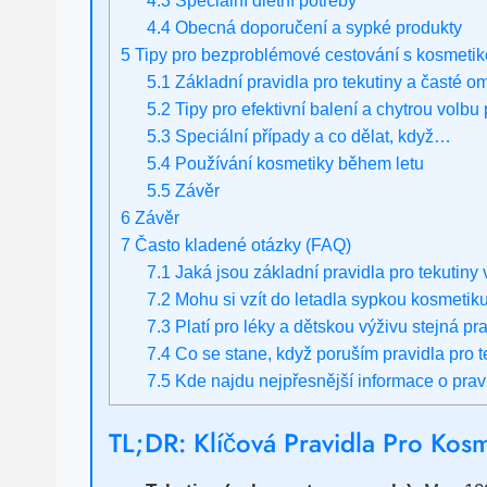
4.4
Obecná doporučení a sypké produkty
5
Tipy pro bezproblémové cestování s kosmetiko
5.1
Základní pravidla pro tekutiny a časté o
5.2
Tipy pro efektivní balení a chytrou volbu
5.3
Speciální případy a co dělat, když…
5.4
Používání kosmetiky během letu
5.5
Závěr
6
Závěr
7
Často kladené otázky (FAQ)
7.1
Jaká jsou základní pravidla pro tekutiny
7.2
Mohu si vzít do letadla sypkou kosmetiku
7.3
Platí pro léky a dětskou výživu stejná pr
7.4
Co se stane, když poruším pravidla pro t
7.5
Kde najdu nejpřesnější informace o pra
TL;DR: Klíčová Pravidla Pro Kosm