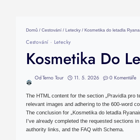
Domů
/
Cestování
/
Letecky
/
Kosmetika do letadla Ryanai
Cestování
·
Letecky
Kosmetika Do Le
Od
Terno Tour
11. 5. 2026
0 Komentáře
The HTML content for the section „Pravidla pro 
relevant images and adhering to the 600-word co
The conclusion for „Kosmetika do letadla Ryanai
I’ve already completed the requested sections in 
authority links, and the FAQ with Schema.