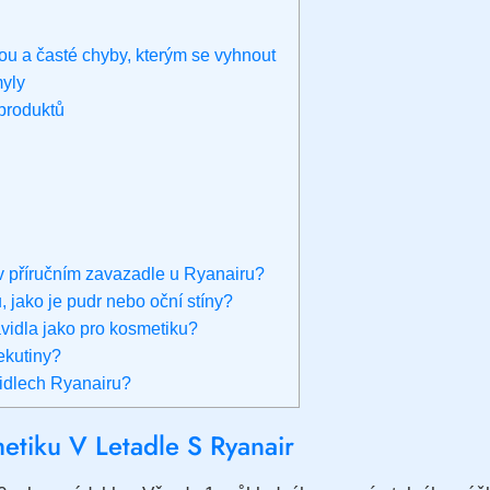
u a časté chyby, kterým se vyhnout
myly
 produktů
 v příručním zavazadle u Ryanairu?
, jako je pudr nebo oční stíny?
avidla jako pro kosmetiku?
ekutiny?
vidlech Ryanairu?
etiku V Letadle S Ryanair