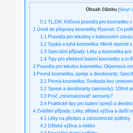
Obsah článku
[
Skryť 
0.1
TL;DR: Klíčová pravidla pro kosmetiku v 
1
Úvod do přepravy kosmetiky Ryanair: Co potř
1.1
Pravidla pro tekutiny v kabinovém zavaza
1.2
Sypká a tuhá kosmetika: Méně starostí s
1.3
Speciální případy: Léky a kosmetika pro 
1.4
Tipy pro efektivní balení kosmetiky a in-fl
2
Pravidla pro tekutou kosmetiku: Objemová om
3
Pevná kosmetika, spreje a deodoranty: Specif
3.1
Pevná kosmetika: Svoboda bez omezen
3.2
Spreje a deodoranty (aerosoly): 100ml pr
3.3
Proč „minimalizovat“ aerosoly?
3.4
Praktické tipy pro balení sprejů a deodo
4
Zvláštní případy: Léky, dětská výživa a další v
4.1
Léky na předpis a zdravotnické potřeby
4.2
Dětská výživa a mléko
4.3
Speciální dietní potřeby