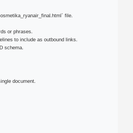
smetika_ryanair_final.html` file.
ords or phrases.
elines to include as outbound links.
LD schema.
 single document.