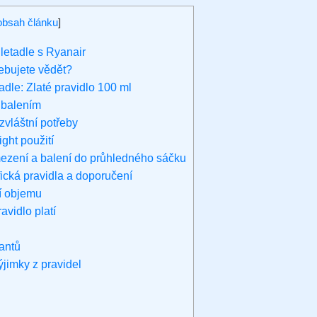
obsah článku
]
letadle s Ryanair
ebujete vědět?
dle: Zlaté pravidlo 100 ml
 balením
zvláštní potřeby
ight použití
ezení a balení do průhledného sáčku
ická pravidla a doporučení
í objemu
avidlo platí
rantů
ýjimky z pravidel