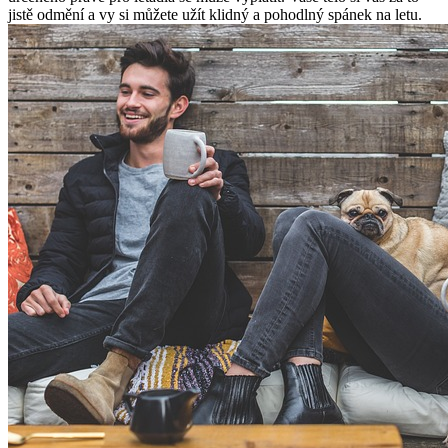
jistě odmění a vy si ‍můžete užít⁣ klidný‍ a⁢ pohodlný‌ spánek na letu.