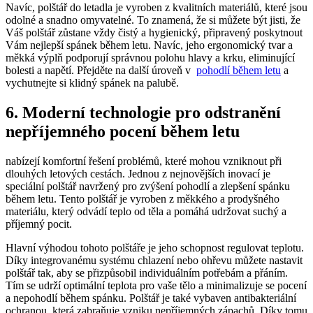
Navíc,​ polštář ⁣do letadla je vyroben z kvalitních materiálů, které jsou⁣
odolné a ⁣snadno ‍omyvatelné. To znamená, že si můžete být jisti, že
Váš ​polštář zůstane ‌vždy⁣ čistý ‌a ⁤hygienický, připravený poskytnout
Vám nejlepší ⁣spánek během letu. Navíc, jeho ergonomický tvar a
měkká ‌výplň podporují správnou ​polohu hlavy a krku,‌ eliminující
bolesti‍ a napětí. ⁤Přejděte na⁢ další ⁤úroveň‍ v ​
pohodlí během ⁣letu
⁣a
vychutnejte si klidný​ spánek na palubě.
6. Moderní ‌technologie pro odstranění
nepříjemného pocení během letu
nabízejí ⁢komfortní ​řešení problémů, které⁣ mohou ​vzniknout ‍při
dlouhých⁢ letových cestách. Jednou ‍z ‌nejnovějších inovací ‍je
‍speciální polštář navržený pro ⁣zvýšení⁣ pohodlí a zlepšení spánku
během‍ letu.‌ Tento polštář je vyroben z měkkého a prodyšného‍
materiálu, který odvádí teplo od ​těla⁣ a pomáhá udržovat suchý a
příjemný pocit.
Hlavní výhodou‍ tohoto polštáře je jeho schopnost regulovat teplotu.
Díky⁤ integrovanému ​systému chlazení nebo⁢ ohřevu můžete​ nastavit
polštář tak, aby ‌se přizpůsobil individuálním potřebám a⁣ přáním.
Tím se udrží‍ optimální teplota ⁤pro vaše ‌tělo a minimalizuje⁣ se pocení‍
a nepohodlí během spánku. ⁢Polštář je také vybaven antibakteriální‍
ochranou, která ⁢zabraňuje⁣ vzniku nepříjemných zápachů. Díky‌ tomu