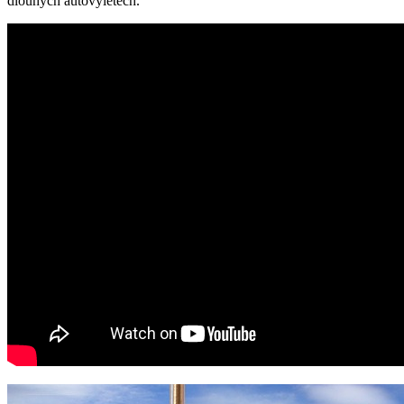
‍dlouhých autovýletech.