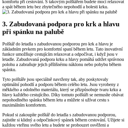
komfortu při cestování.⁣ S takovým ⁣polštářem budete moci relaxovat
a spát během letu bez zbytečného nepohodlí⁣ a ⁢bolesti krku.
3. Zabudovaná‌ podpora pro krk a hlavu
při spánku na⁢ palubě
Polštář​ do letadla s zabudovanou ‌podporou pro krk a hlavu je
základním prvkem ⁤pro komfortní spaní během letu. Tato inovativní‍
funkce ⁤umožňuje cestujícím relaxovat a odpočívat, i‍ když jsou v
letadle. ⁢Zabudovaná podpora krku a hlavy pomáhá udržet správnou
polohu a zabraňuje⁢ jejich přílišnému náklonu​ nebo pohybu během
spánku.
Tyto polštáře jsou speciálně navrženy ⁢tak, aby poskytovaly
optimální​ pohodlí a podporu během celého ⁢letu. Jsou ⁢vyrobeny z
‍měkkého a odolného ⁣materiálu, který se přizpůsobuje tvaru krku a
hlavy každého cestujícího. Díky⁢ tomuto polštáři se nemusíte obávat‍
nepohodlného spánku ⁢během letu a můžete si užívat cestu ‍s⁤
maximálním‌ komfortem.
Pokud si zakoupíte​ polštář do letadla s zabudovanou podporou,
zajistíte ‌si klidný ​a odpočinkový spánek během ​cestování. Užijete si
každou vteřinu ‌svého letu a budete se probouzet‍ osvěženi a