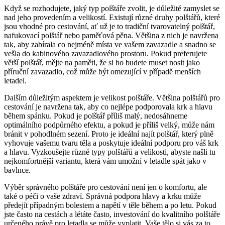
Když se ‌rozhodujete, jaký typ polštáře zvolit, ‌je důležité zamyslet se
nad ⁤jeho provedením a velikostí. Existují různé druhy polštářů, které​
jsou vhodné pro cestování, ať už‌ je⁣ to​ tradiční tvarovatelný polštář,​
nafukovací polštář⁢ nebo paměťová pěna. Většina z nich je navržena​
tak, aby zabírala⁣ co⁤ nejméně⁤ místa ⁣ve vašem zavazadle a snadno se
vešla do kabinového zavazadlového⁢ prostoru. Pokud‍ preferujete
větší⁤ polštář,​ mějte ⁣na ‍paměti, že si ho budete muset nosit‌ jako
příruční ‍zavazadlo, což může⁢ být ⁢omezující⁤ v⁢ případě menších
letadel.
Dalším důležitým​ aspektem je velikost polštáře. Většina polštářů pro
cestování je navržena⁤ tak, aby co nejlépe‌ podporovala krk a ⁢hlavu⁣
během ‍spánku.‌ Pokud⁣ je ⁢polštář příliš ​malý, nedosáhneme
optimálního ​podpůrného efektu, a pokud⁤ je⁢ příliš velký, ⁢může nám
bránit v pohodlném sezení. Proto je‌ ideální najít ‍polštář, který plně
⁣vyhovuje vašemu tvaru těla ‍a ⁣poskytuje ideální podporu ⁣pro váš krk
a ⁣hlavu. Vyzkoušejte různé typy ⁣polštářů a velikosti,⁤ abyste našli ‍tu
nejkomfortnější ‌variantu,⁣ která​ vám umožní v letadle spát jako​ v
bavlnce.
Výběr⁢ správného polštáře pro ‌cestování není jen⁢ o komfortu, ale
také o péči o vaše zdraví.⁤ Správná podpora ‌hlavy a‍ krku může
‌předejít ⁤případným bolestem ‌a napětí ‍v těle​ během ‍a po letu. Pokud
jste často ‌na cestách a létáte často, investování do ‌kvalitního‍ polštáře
určeného ⁤právě pro letadla se může vyplatit. Vaše tělo si vás za⁣ to