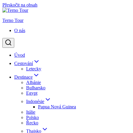
Přeskočit na obsah
Terno Tour
O nás
Úvod
Cestování
Letecky
Destinace
Albánie
Bulharsko
Egypt
Indonésie
Papua Nová Guinea
Itálie
Polsko
Řecko
Thajsko