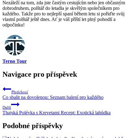
Nezáleží na tom, zda jste častým cestujícím nebo jen⁢ občasným
dobrodruhem, polštář do letadla ‌je​ skvělým ​společníkem pro
každého. Takže pro ​to⁣ nejlepší spaní během letu si pořiďte⁢ svůj⁣
vlastní polštář ještě dnes. Ať je‌ váš příští let plný pohodlí a
odpočinku! ⁣
Terno Tour
Navigace pro příspěvek
Předchozí
Co sbalit na dovolenou: Seznam balení pro každého
Další
Thajská Polévka s Krevetami Recept: Exotická lahůdka
Podobné příspěvky