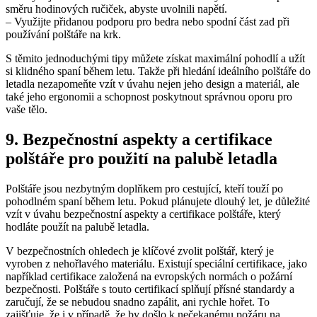
směru ⁣hodinových ‍ručiček, abyste uvolnili ⁢napětí.
– Využijte ‌přidanou⁣ podporu pro bedra nebo spodní část zad ⁢při
používání polštáře na krk.
S ⁣těmito jednoduchými tipy⁤ můžete ⁤získat​ maximální pohodlí⁤ a užít
si ‍klidného spaní⁢ během letu. ⁢Takže při hledání ideálního polštáře do⁣
letadla nezapomeňte vzít v úvahu nejen jeho design a materiál, ale⁣
také ⁢jeho ergonomii a ⁣schopnost ⁤poskytnout správnou oporu pro
vaše tělo.
9. Bezpečnostní aspekty a certifikace
‌polštáře pro použití ‌na palubě ⁢letadla
Polštáře jsou‌ nezbytným doplňkem pro cestující, kteří⁢ touží po
⁣pohodlném ⁣spaní během letu. Pokud plánujete dlouhý⁢ let,⁣ je důležité
vzít v úvahu ‌bezpečnostní​ aspekty⁢ a certifikace polštáře, který
hodláte použít na palubě letadla.
V ⁤bezpečnostních ohledech je klíčové zvolit polštář, který je
vyroben z ⁤nehořlavého materiálu.⁣ Existují speciální certifikace, jako
například certifikace založená na⁢ evropských normách o⁣ požární
bezpečnosti.‍ Polštáře ‍s touto ⁤certifikací ‌splňují přísné standardy⁣ a
zaručují, že se⁤ nebudou snadno zapálit, ani rychle hořet. To‍
zajišťuje, ‌že i⁣ v⁢ případě,‌ že by došlo k nečekanému požáru ​na