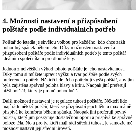
4. Možnosti ‌nastavení‍ a ⁤přizpůsobení
⁢polštáře podle individuálních potřeb
Polštář do letadla‍ je ⁤skvělou volbou pro‌ každého,‌ kdo chce zažít
pohodlný spánek během ​letu. Díky možnostem ⁣nastavení a
přizpůsobení polštáře podle individuálních potřeb je⁤ tento polštář
ideálním‌ společníkem ‍pro dlouhé lety.
Jednou z‌ největších výhod tohoto polštáře ‌je⁤ jeho nastavitelnost.
Díky tomu si můžete upravit výšku⁢ a tvar polštáře podle svých
preferencí‍ a ​potřeb.‌ Někteří ​lidé​ třeba potřebují‍ vyšší polštář, aby jim
⁤byla‌ zajištěna správná poloha hlavy ⁢a krku. Naopak ‌jiní preferují
nižší ⁤polštář, který⁣ je pro​ ně pohodlnější.
Další možností nastavení je regulace​ tuhosti polštáře. Někteří​ lidé
⁤mají rádi měkký polštář, ⁤který se přizpůsobí‌ jejich tělu a maximálně
přispívá ke komfortu během spánku. ‍Naopak jiní preferují pevný
polštář, ⁢který jim ​poskytuje​ dostatečnou⁣ oporu a přispívá ke správné ​
poloze ‌těla. No a ⁢pro ty, kteří mají ⁣rádi střední⁣ tuhost, je samozřejmě
možnost nastavit její střední⁢ úroveň.