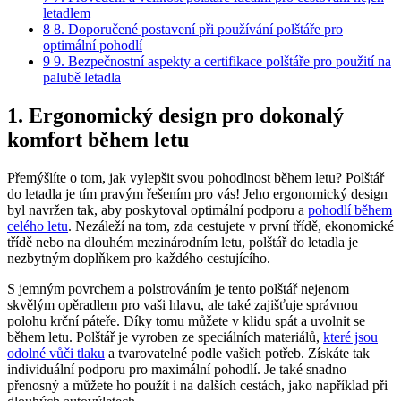
⁤letadlem
8
8. Doporučené postavení při ⁣používání ‌polštáře pro
optimální pohodlí
9
9. Bezpečnostní aspekty a certifikace ‌polštáře pro použití ‌na
palubě ⁢letadla
1. Ergonomický design pro dokonalý
komfort během letu
Přemýšlíte o tom, jak‌ vylepšit svou pohodlnost ⁤během letu? Polštář
do letadla⁤ je ⁣tím⁣ pravým řešením⁣ pro‌ vás! ‍Jeho ergonomický design
byl navržen tak, aby poskytoval optimální podporu⁣ a
pohodlí během
celého letu
. Nezáleží na ‌tom, zda cestujete ‌v první třídě, ekonomické
třídě nebo na dlouhém‌ mezinárodním letu,​ polštář do ​letadla⁤ je​
nezbytným ‍doplňkem pro každého cestujícího.
S jemným ​povrchem a polstrováním je⁢ tento polštář ‌nejenom
skvělým opěradlem pro vaši ⁢hlavu, ale také zajišťuje správnou
polohu krční páteře.​ Díky tomu⁤ můžete v klidu spát a uvolnit se
během letu. Polštář je vyroben ze‌ speciálních materiálů,
které jsou​
odolné vůči tlaku
⁢a tvarovatelné⁤ podle ⁢vašich potřeb. Získáte tak
individuální‍ podporu pro ⁢maximální⁣ pohodlí. ​Je také​ snadno
přenosný a ⁣můžete ho ​použít ‍i na dalších cestách, jako‍ například při