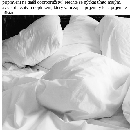
⁣připraveni⁢ na další dobrodružství. ‍Nechte⁤ se‌ hýčkat‍ tímto malým,
avšak důležitým doplňkem, který vám zajistí příjemný ‍let a příjemné⁢
přistání.