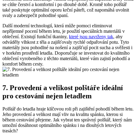
se⁢ cítíte čerství a komfortní i po dlouhé době. ⁢Kromě toho‌ polštář
také ‍poskytuje optimální oporu krční páteři, což napomáhá uvolnit
svaly ⁣a zabezpečit pohodlné spaní.
Další moderní technologií, která​ může pomoci eliminovat‌
nepříjemné⁣ pocení během letu, je použití speciálních materiálů‌ v
oblečení. Existují⁣ funkční tkaniny,​
které jsou navrženy tak
, aby
odváděly⁤ vlhkost z těla a zajišťovaly ⁣rychlé odpařování potu. Tyto
materiály jsou pohodlné na nošení a zajišťují pocit sucha a svěžesti ​i
v horkém prostředí letadla. Doporučuje se investovat do ‍kvalitního
‍oblečení vyrobeného z těchto materiálů, ‍které vám zajistí pohodlí‌ a
komfort během cesty.
7. Provedení a velikost polštáře ⁣ideální⁢
pro cestování ⁣nejen ⁤letadlem
Polštář do letadla⁤ hraje⁤ klíčovou ‍roli při zajištění ‍pohodlí během letu.
Jeho provedení a velikost mají vliv na kvalitu spánku,​ kterou ⁣si
⁢během cestování ‍přejeme. Jak vybrat ten správný polštář, který nám
⁢umožní‍ dosáhnout optimálního spánku i na dlouhých letových
trasách?