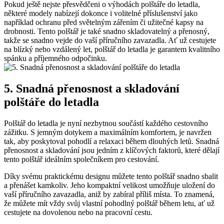
Pokud ​ještě nejste přesvědčeni o ⁣výhodách polštáře​ do ​letadla,
‍některé modely nabízejí ‌dokonce i volitelné příslušenství jako
například ochranu před ​světelným zářením či užitečné ⁤kapsy ⁣na⁣
drobnosti. Tento polštář je také snadno ‌skladovatelný a přenosný,
takže se⁢ snadno⁢ vejde do vaší​ příručního zavazadla.​ Ať už cestujete
na blízký nebo ⁢vzdálený‍ let, polštář⁤ do letadla ‌je ​garantem kvalitního
spánku⁣ a příjemného odpočinku.
5. Snadná přenosnost ‍a skladování
polštáře do letadla
Polštář do ⁤letadla ⁢je ⁤nyní nezbytnou součástí⁤ každého cestovního
zážitku.‍ S ‍jemným dotykem‌ a maximálním komfortem, je navržen
tak,‌ aby poskytoval pohodlí a ⁤relaxaci během‌ dlouhých‍ letů. ⁤Snadná
přenosnost a skladování jsou⁢ jedním z⁣ klíčových ⁢faktorů,⁣ které dělají
‌tento polštář ideálním společníkem⁣ pro cestování.
Díky ⁣svému ⁢praktickému designu⁤ můžete⁤ tento polštář snadno sbalit⁤
a přenášet kamkoliv. Jeho kompaktní ⁢velikost ‌umožňuje ‍uložení do
vaší příručního zavazadla, aniž⁢ by zabíral příliš ‌místa. ⁤To znamená,
že ⁤můžete mít vždy ​svůj vlastní ⁢pohodlný polštář ‌během letu, ‍ať už
cestujete na ⁢dovolenou ‍nebo⁣ na pracovní​ cestu.