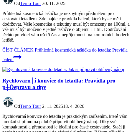
Od
Terno Tour
30. 11. 2025
Průhledná kosmetická taštička je nezbytným předmětem pro
cestování letadlem. Zde najdete pravidla balení, která byste měli
dodržovat. Vaše kosmetika a tekutiny musí být omezeny na 100ml, a
vše musí být uloženo v jedné taštičce o objemu 1 litru. Dodržování
těchto pravidel vám ušetří čas a nepříjemnosti na kontrolních bodech
letiště.
ČÍST ČLÁNEK
Průhledná kosmetická taštička do letadla: Pravidla
balení
Rychlovarn├í konvice do letadla: Pravidla pro
p┼Öepravu a tipy
Od
Terno Tour
2. 11. 2025
18. 4. 2026
Rychlovarná konvice do letadla je praktickým zařízením, které vám
umožní si přímo na palubě připravit oblíbený nápoj. Díky své
kompaktnosti a přenosnosti je ideální pro časté cestovatele. Stačí ji