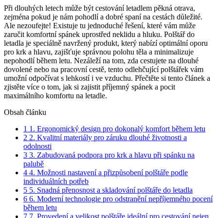
Při‍ dlouhých letech může‌ být​ cestování letadlem⁤ pěkná ‌otrava,‌
zejména pokud je nám pohodlí​ a‍ dobré spaní na cestách‌ důležité.
Ale nezoufejte!‍ Existuje ‍tu jednoduché řešení, které​ vám může
zaručit komfortní⁤ spánek uprostřed neklidu a‌ hluku. Polštář do
letadla ‌je speciálně navržený produkt, který nabízí optimální ⁢oporu
⁢pro ‌krk a hlavu, zajišťuje správnou polohu těla a minimalizuje
nepohodlí ‌během letu. Nezáleží na tom, zda cestujete‍ na dlouhé
dovolené nebo na pracovní cestě, ⁤tento odlehčující ‍polštářek vám
umožní odpočívat ‌s ​lehkostí i ve vzduchu. Přečtěte si‍ tento článek a
zjistěte více o tom, jak ‌si zajistit příjemný spánek a pocit
maximálního ⁤komfortu na letadle.
Obsah článku
1
1. Ergonomický design pro dokonalý komfort během letu
2
2. Kvalitní materiály‌ pro záruku dlouhé ‌životnosti⁣ a
odolnosti
3
3. Zabudovaná‌ podpora pro krk a hlavu při spánku na⁢
palubě
4
4. Možnosti ‌nastavení‍ a ⁤přizpůsobení ⁢polštáře podle
individuálních potřeb
5
5. Snadná přenosnost ‍a skladování polštáře do letadla
6
6. Moderní ‌technologie pro odstranění nepříjemného pocení
během letu
7
7. Provedení a velikost polštáře ⁣ideální⁢ pro cestování ⁣nejen