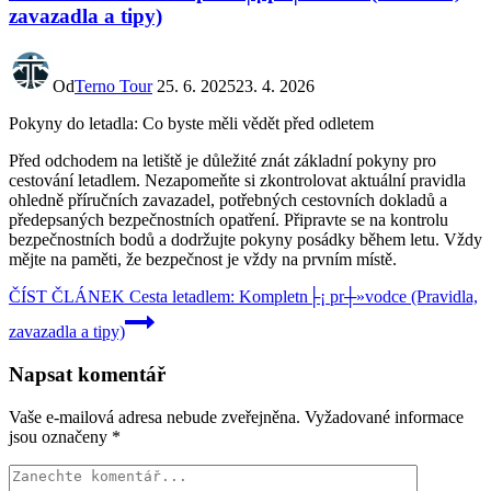
zavazadla a tipy)
Od
Terno Tour
25. 6. 2025
23. 4. 2026
Pokyny do letadla: Co byste měli vědět před odletem
Před odchodem na letiště je důležité znát základní pokyny pro
cestování letadlem. Nezapomeňte si zkontrolovat aktuální pravidla
ohledně příručních zavazadel, potřebných cestovních dokladů a
předepsaných bezpečnostních opatření. Připravte se na kontrolu
bezpečnostních bodů a dodržujte pokyny posádky během letu. Vždy
mějte na paměti, že bezpečnost je vždy na prvním místě.
ČÍST ČLÁNEK
Cesta letadlem: Kompletn├¡ pr┼»vodce (Pravidla,
zavazadla a tipy)
Napsat komentář
Vaše e-mailová adresa nebude zveřejněna.
Vyžadované informace
jsou označeny
*