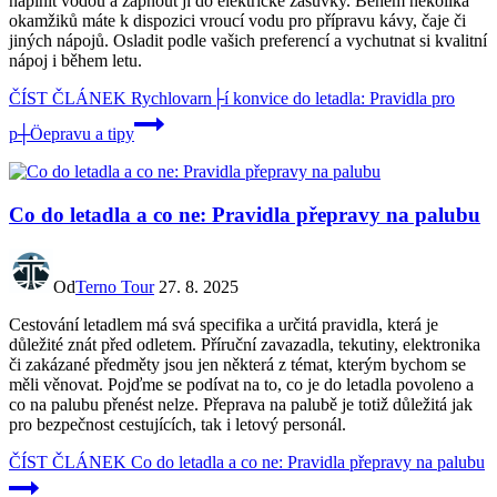
naplnit vodou a zapnout ji do elektrické zásuvky. Během několika
okamžiků máte k dispozici vroucí vodu pro přípravu kávy, čaje či
jiných nápojů. Osladit podle vašich preferencí a vychutnat si kvalitní
nápoj i během letu.
ČÍST ČLÁNEK
Rychlovarn├í konvice do letadla: Pravidla pro
p┼Öepravu a tipy
Co do letadla a co ne: Pravidla přepravy na palubu
Od
Terno Tour
27. 8. 2025
Cestování letadlem má svá specifika a určitá pravidla, která je
důležité znát před odletem. Příruční zavazadla, tekutiny, elektronika
či zakázané předměty jsou jen některá z témat, kterým bychom se
měli věnovat. Pojďme se podívat na to, co je do letadla povoleno a
co na palubu přenést nelze. Přeprava na palubě je totiž důležitá jak
pro bezpečnost cestujících, tak i letový personál.
ČÍST ČLÁNEK
Co do letadla a co ne: Pravidla přepravy na palubu