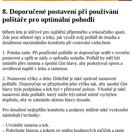
8. Doporučené postavení při ⁣používání
‌polštáře pro optimální pohodlí
během letu je klíčové pro zajištění příjemného a‌ relaxačního​ spaní.
Zde jsou některé ⁢tipy ‍a triky,⁤ jak ‍využít⁤ svůj polštář‍ do letadla ‌a
dosáhnout maximálního ​komfortu při cestování vzduchem.
1.‌ Poloha zadu:‌ Při‍ používání polštáře se ​doporučuje ​sedět v rovném
postavení a opřít se zády⁣ o ⁢opěradlo sedadla. Polštář ⁣by měl‌ být
umístěn přes⁣ ramena⁣ a spodní část hlavy,⁣ aby poskytoval oporu a
uvolňoval napětí v krku a ramenou.
2. Nastavení výšky a ⁣úhlu: Důležité je ‍také⁣ správné‌ nastavení
polštáře.⁢ Doporučuje ‌se⁤ přizpůsobit⁣ jeho výšku tak, aby spodní část
⁣hlavy byla podpírána a krk byl ⁣v přirozené ⁤poloze. ​Vhodné je⁤ také
nastavení úhlu‍ polštáře, který může být mírně ⁢mírně vychýlen
⁢dopředu, aby se zabránilo sklonu hlavy dozadu.
Pro dosažení nejlepšího ⁢komfortu a podpory ⁢můžete také vyzkoušet
následující‍ techniky:
– Uvolněte ramena a⁢ krk.
– Pohybujte hlavou​ a krkem ​ve směru hodinových ručiček a ⁣proti