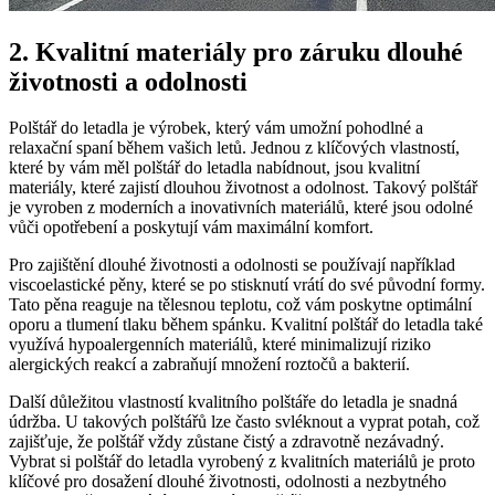
2. Kvalitní materiály‌ pro záruku dlouhé
‌životnosti⁣ a odolnosti
Polštář do letadla je výrobek, který‌ vám‌ umožní pohodlné‍ a
relaxační spaní během vašich ‍letů. Jednou⁢ z ⁢klíčových⁤ vlastností,
‍které by vám měl polštář‌ do ​letadla nabídnout, jsou ⁢kvalitní
‍materiály,‌ které zajistí⁤ dlouhou životnost⁤ a ‍odolnost. Takový ‌polštář
je vyroben z​ moderních a inovativních materiálů, které jsou odolné
‍vůči opotřebení a⁤ poskytují vám maximální komfort.
Pro zajištění dlouhé životnosti a odolnosti se používají například
viscoelastické‌ pěny, které se ‌po stisknutí vrátí do své původní formy.
Tato⁢ pěna reaguje na tělesnou teplotu, ⁤což vám poskytne optimální
oporu‌ a tlumení tlaku během⁣ spánku. Kvalitní‍ polštář​ do⁤ letadla ​také
​využívá hypoalergenních materiálů, které minimalizují riziko ​
alergických reakcí a zabraňují množení roztočů a⁢ bakterií.
Další ‌důležitou vlastností ‍kvalitního polštáře⁢ do letadla ⁣je ⁢snadná
údržba. U takových‍ polštářů lze‌ často svléknout a vyprat‍ potah, což
zajišťuje,⁢ že polštář vždy ​zůstane čistý a zdravotně nezávadný.
Vybrat⁣ si polštář do letadla vyrobený​ z kvalitních materiálů je proto
klíčové‌ pro dosažení dlouhé ⁣životnosti, odolnosti⁣ a‌ nezbytného