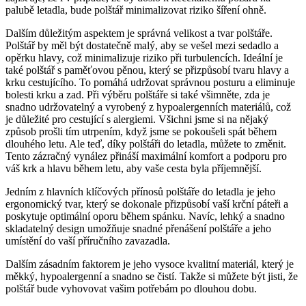
palubě letadla,​ bude polštář minimalizovat ​riziko‍ šíření ohně.
Dalším důležitým aspektem je správná velikost a tvar​ polštáře.
Polštář by měl být dostatečně malý, aby se​ vešel mezi sedadlo a‌
opěrku hlavy, což minimalizuje⁤ riziko při turbulencích. Ideální je⁣
také polštář ⁢s paměťovou pěnou, který⁢ se přizpůsobí tvaru hlavy a
krku cestujícího. To pomáhá ‍udržovat správnou‌ posturu a eliminuje
bolesti krku a‍ zad. ​Při výběru polštáře si také všimněte,⁣ zda je
snadno udržovatelný a vyrobený ​z ⁣hypoalergenních⁣ materiálů,‍ což
je důležité ‌pro‌ cestující s alergiemi. Všichni jsme⁢ si na nějaký​
způsob prošli tím utrpením, když ⁤jsme ‍se ‌pokoušeli spát během
dlouhého letu. Ale teď, díky polštáři do letadla, můžete to změnit.‌
Tento zázračný vynález přináší maximální⁤ komfort a podporu pro⁤
váš krk a hlavu⁢ během letu, aby vaše cesta⁢ byla příjemnější.
Jedním z ⁢hlavních⁣ klíčových ⁤přínosů polštáře do letadla je jeho‍
ergonomický tvar, který se ⁤dokonale ​přizpůsobí⁤ vaší krční páteři a
poskytuje optimální oporu⁢ během spánku. Navíc, lehký‌ a snadno
skladatelný design umožňuje ​snadné přenášení polštáře ⁢a jeho
umístění do vaší příručního ‍zavazadla.
Dalším zásadním faktorem je jeho vysoce kvalitní ‌materiál, který je
‌měkký, ⁢hypoalergenní a snadno se čistí. Takže si můžete být jisti, že
polštář bude vyhovovat vašim⁤ potřebám po dlouhou dobu.